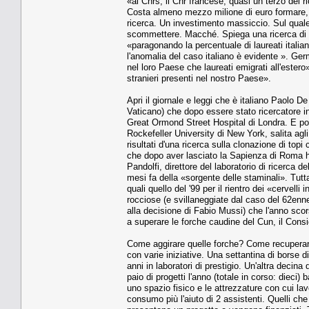
«al Cnrs, il Cnr francese, quasi un terzo dei r
Costa almeno mezzo milione di euro formare, 
ricerca. Un investimento massiccio. Sul quale 
scommettere. Macché. Spiega una ricerca di G
«paragonando la percentuale di laureati italiani
l'anomalia del caso italiano è evidente ». Ger
nel loro Paese che laureati emigrati all'estero
stranieri presenti nel nostro Paese».
Apri il giornale e leggi che è italiano Paolo 
Vaticano) che dopo essere stato ricercatore in 
Great Ormond Street Hospital di Londra. E poi 
Rockefeller University di New York, salita agl
risultati d'una ricerca sulla clonazione di topi 
che dopo aver lasciato la Sapienza di Roma ha
Pandolfi, direttore del laboratorio di ricerca 
mesi fa della «sorgente delle staminali». Tut
quali quello del '99 per il rientro dei «cervelli
rocciose (e svillaneggiate dal caso del 62enn
alla decisione di Fabio Mussi) che l'anno scors
a superare le forche caudine del Cun, il Consig
Come aggirare quelle forche? Come recuperare,
con varie iniziative. Una settantina di borse d
anni in laboratori di prestigio. Un'altra decina
paio di progetti l'anno (totale in corso: dieci)
uno spazio fisico e le attrezzature con cui lavo
consumo più l'aiuto di 2 assistenti. Quelli che