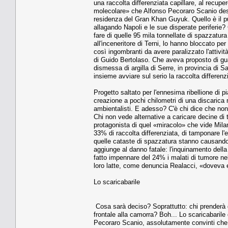
una raccolta differenziata capillare, al recupe
molecolare» che Alfonso Pecoraro Scanio desc
residenza del Gran Khan Guyuk. Quello è il p
allagando Napoli e le sue disperate periferie
fare di quelle 95 mila tonnellate di spazzatura
all'inceneritore di Terni, lo hanno bloccato pe
così ingombranti da avere paralizzato l'attivit
di Guido Bertolaso. Che aveva proposto di gu
dismessa di argilla di Serre, in provincia di S
insieme avviare sul serio la raccolta differenz
Progetto saltato per l'ennesima ribellione di 
creazione a pochi chilometri di una discarica 
ambientalisti. E adesso? C'è chi dice che non 
Chi non vede alternative a caricare decine di
protagonista di quel «miracolo» che vide Milan
33% di raccolta differenziata, di tamponare l'e
quelle cataste di spazzatura stanno causando
aggiunge al danno fatale: l'inquinamento della
fatto impennare del 24% i malati di tumore nel
loro latte, come denuncia Realacci, «doveva e
Lo scaricabarile
Cosa sarà deciso? Soprattutto: chi prenderà q
frontale alla camorra? Boh... Lo scaricabarile
Pecoraro Scanio, assolutamente convinti che l