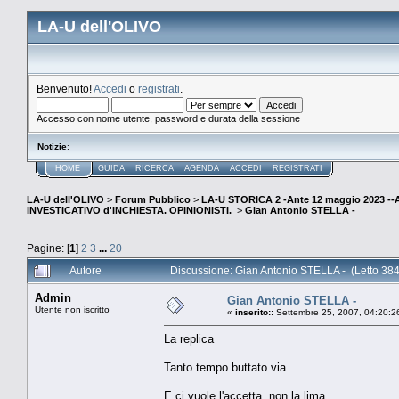
LA-U dell'OLIVO
Benvenuto!
Accedi
o
registrati
.
Accesso con nome utente, password e durata della sessione
Notizie
:
HOME
GUIDA
RICERCA
AGENDA
ACCEDI
REGISTRATI
LA-U dell'OLIVO
>
Forum Pubblico
>
LA-U STORICA 2 -Ante 12 maggio 2023 
INVESTICATIVO d'INCHIESTA. OPINIONISTI.
>
Gian Antonio STELLA -
Pagine: [
1
]
2
3
...
20
Autore
Discussione: Gian Antonio STELLA - (Letto 384
Admin
Gian Antonio STELLA -
Utente non iscritto
«
inserito::
Settembre 25, 2007, 04:20:2
La replica
Tanto tempo buttato via
E ci vuole l'accetta, non la lima