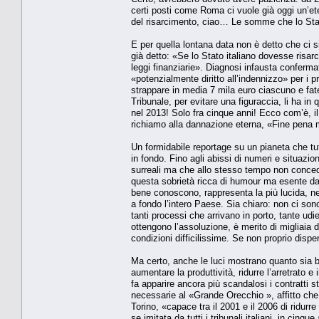
certi posti come Roma ci vuole già oggi un’ete
del risarcimento, ciao… Le somme che lo Stat
E per quella lontana data non è detto che ci 
già detto: «Se lo Stato italiano dovesse risarc
leggi finanziarie». Diagnosi infausta conferma
«potenzialmente diritto all’indennizzo» per i 
strappare in media 7 mila euro ciascuno e fate 
Tribunale, per evitare una figuraccia, li ha in 
nel 2013! Solo fra cinque anni! Ecco com’è, il l
richiamo alla dannazione eterna, «Fine pena mai
Un formidabile reportage su un pianeta che t
in fondo. Fino agli abissi di numeri e situazio
surreali ma che allo stesso tempo non conce
questa sobrietà ricca di humour ma esente da og
bene conoscono, rappresenta la più lucida, net
a fondo l’intero Paese. Sia chiaro: non ci sono
tanti processi che arrivano in porto, tante udi
ottengono l’assoluzione, è merito di migliaia d
condizioni difficilissime. Se non proprio dispe
Ma certo, anche le luci mostrano quanto sia b
aumentare la produttività, ridurre l’arretrato 
fa apparire ancora più scandalosi i contratti st
necessarie al «Grande Orecchio », affitto che
Torino, «capace tra il 2001 e il 2006 di ridurr
se imitata da tutti i tribunali italiani, in cin