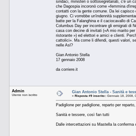
sindaci, ministeri o sottosegretariati, c'è un c
che Dagospia incoronò come «femmina d'irrepa
contatti con la gente comune. Da lei capisco 
giugno. Ci vorrebbe un'indennità supplementare
batte per la Falanghina e il caciocavallo di Ca
Columbus Day per incontrare gli emigrati di 
casa con decine di invitati («A mio marito per
ristorante ») ed elettori e amici e clienti. Per
cattolici». Ma come li difendi, questi valori, s
nelle Asl?
Gian Antonio Stella
17 gennaio 2008
da corriere.it
Admin
Gian Antonio Stella - Sanità e tesse
Utente non iscritto
«
Risposta #9 inserito::
Gennaio 18, 2008, 
Padiglione per padiglione, reparto per reparto,
Sanità e tessere, così fan tutti
Dalle intercettazioni su Mastella la conferma c