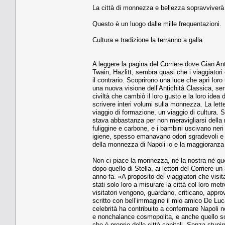
La città di monnezza e bellezza sopravviverà 
Questo è un luogo dalle mille frequentazioni.
Cultura e tradizione la terranno a galla
A leggere la pagina del Corriere dove Gian Ant
Twain, Hazlitt, sembra quasi che i viaggiator
il contrario. Scoprirono una luce che aprì lor
una nuova visione dell’Antichità Classica, sen
civiltà che cambiò il loro gusto e la loro ide
scrivere interi volumi sulla monnezza. La lette
viaggio di formazione, un viaggio di cultura. 
stava abbastanza per non meravigliarsi della 
fuliggine e carbone, e i bambini uscivano neri 
igiene, spesso emanavano odori sgradevoli e n
della monnezza di Napoli io e la maggioranza 
Non ci piace la monnezza, né la nostra né quel
dopo quello di Stella, ai lettori del Corriere 
anno fa. «A proposito dei viaggiatori che visi
stati solo loro a misurare la città col loro me
visitatori vengono, guardano, criticano, appro
scritto con bell’immagine il mio amico De Luca
celebrità ha contribuito a confermare Napoli ne
e nonchalance cosmopolita, e anche quello scet
che è proprio delle città capitali. Senza stupi