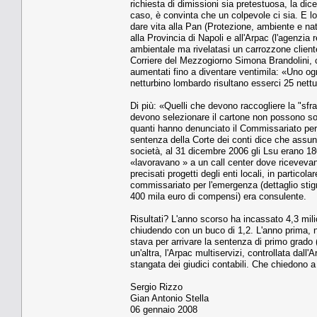
richiesta di dimissioni sia pretestuosa, la di
caso, è convinta che un colpevole ci sia. E lo
dare vita alla Pan (Protezione, ambiente e nat
alla Provincia di Napoli e all'Arpac (l'agenzia
ambientale ma rivelatasi un carrozzone cliente
Corriere del Mezzogiorno Simona Brandolini, c
aumentati fino a diventare ventimila: «Uno o
netturbino lombardo risultano esserci 25 nett
Di più: «Quelli che devono raccogliere la "sfrau
devono selezionare il cartone non possono soll
quanti hanno denunciato il Commissariato perc
sentenza della Corte dei conti dice che assuns
società, al 31 dicembre 2006 gli Lsu erano 1
«lavoravano » a un call center dove ricevevan
precisati progetti degli enti locali, in partico
commissariato per l'emergenza (dettaglio sti
400 mila euro di compensi) era consulente.
Risultati? L'anno scorso ha incassato 4,3 milion
chiudendo con un buco di 1,2. L'anno prima, n
stava per arrivare la sentenza di primo grado (
un'altra, l'Arpac multiservizi, controllata dall
stangata dei giudici contabili. Che chiedono a 
Sergio Rizzo
Gian Antonio Stella
06 gennaio 2008