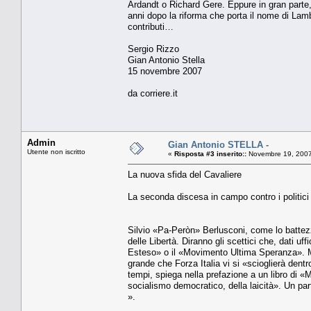
Ardandt o Richard Gere. Eppure in gran parte,
anni dopo la riforma che porta il nome di Lambe
contributi…
Sergio Rizzo
Gian Antonio Stella
15 novembre 2007
da corriere.it
Admin
Gian Antonio STELLA -
Utente non iscritto
«
Risposta #3 inserito::
Novembre 19, 2007
La nuova sfida del Cavaliere
La seconda discesa in campo contro i politici
Silvio «Pa-Peròn» Berlusconi, come lo battezzò
delle Libertà. Diranno gli scettici che, dati uff
Esteso» o il «Movimento Ultima Speranza». Ma lu
grande che Forza Italia vi si «scioglierà den
tempi, spiega nella prefazione a un libro di «M
socialismo democratico, della laicità». Un partit
».