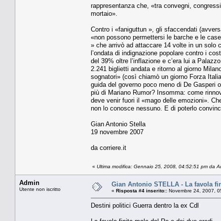
rappresentanza che, «tra convegni, congressi 
mortaio».
Contro i «faniguttun », gli sfaccendati (avve
«non possono permettersi le barche e le case
» che arrivò ad attaccare 14 volte in un solo 
l’ondata di indignazione popolare contro i cos
del 39% oltre l’inflazione e c’era lui a Palazz
2.241 biglietti andata e ritorno al giorno M
sognatori» (così chiamò un giorno Forza Italia)
guida del governo poco meno di De Gasperi o A
più di Mariano Rumor? Insomma: come rinno
deve venir fuori il «mago delle emozioni». Ch
non lo conosce nessuno. E di poterlo convincer
Gian Antonio Stella
19 novembre 2007
da corriere.it
«
Ultima modifica: Gennaio 25, 2008, 04:52:51 pm da 
Admin
Gian Antonio STELLA - La favola fin
Utente non iscritto
«
Risposta #4 inserito::
Novembre 24, 2007, 0
Destini politici Guerra dentro la ex Cdl