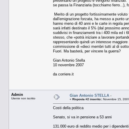
presentano un progetto e vengono finanziati. 
se passa la Finanziaria (tocchiamo ferro...), 
Merito di un progetto fortissimamente voluto t
dall'emigrazione forzata, ha messo a punto una
hanno meno di 40 anni e le carte in regola pe
sarà infatti destinato il 5% (dal prossimo anno 
suddivisi in finanziamenti tra i 400 mila ed i 
stesso, che «potrà iniziare a lavorare portand
rappresentando quindi un interesse maggiore pe
commissione di «dieci membri tutti al di sotto 
Fuori. Ma basterà, per vincere la guerra?
Gian Antonio Stella
10 novembre 2007
da corriere.it
Admin
Gian Antonio STELLA -
Utente non iscritto
«
Risposta #2 inserito::
Novembre 15, 2007
Costi della politica
Senato, si va in pensione a 53 anni
131.000 euro di reddito medio per i dipendenti