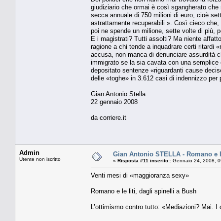
giudiziario che ormai è così sgangherato che 
secca annuale di 750 milioni di euro, cioè set
astrattamente recuperabili ». Così cieco che, t
poi ne spende un milione, sette volte di più, pe
E i magistrati? Tutti assolti? Ma niente affat
ragione a chi tende a inquadrare certi ritardi 
accusa, non manca di denunciare assurdità ch
immigrato se la sia cavata con una semplice
depositato sentenze «riguardanti cause decise 
delle «toghe» in 3.612 casi di indennizzo per
Gian Antonio Stella
22 gennaio 2008
da corriere.it
Admin
Gian Antonio STELLA - Romano e le 
Utente non iscritto
«
Risposta #11 inserito::
Gennaio 24, 2008, 0
Venti mesi di «maggioranza sexy»
Romano e le liti, dagli spinelli a Bush
L’ottimismo contro tutto: «Mediazioni? Mai. I