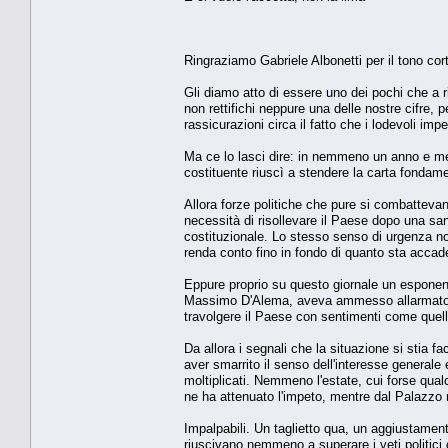
Ringraziamo Gabriele Albonetti per il tono cor
Gli diamo atto di essere uno dei pochi che a r
non rettifichi neppure una delle nostre cifre, 
rassicurazioni circa il fatto che i lodevoli im
Ma ce lo lasci dire: in nemmeno un anno e mez
costituente riuscì a stendere la carta fondam
Allora forze politiche che pure si combattevan
necessità di risollevare il Paese dopo una san
costituzionale. Lo stesso senso di urgenza no
renda conto fino in fondo di quanto sta accad
Eppure proprio su questo giornale un esponen
Massimo D'Alema, aveva ammesso allarmato il 2
travolgere il Paese con sentimenti come quell
Da allora i segnali che la situazione si stia f
aver smarrito il senso dell'interesse general
moltiplicati. Nemmeno l'estate, cui forse qua
ne ha attenuato l'impeto, mentre dal Palazzo n
Impalpabili. Un taglietto qua, un aggiustament
riuscivano nemmeno a superare i veti politici d