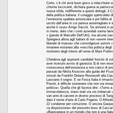
Certo, c’è chi avrà buon gioco a ridacchiare s
chiome luccicanti, dichiara guerra ai parrucco
nuova sfida, indifferente a questi dettagli, il
della politica italiana: il coraggio spericolat
l’ennesima spallata annunciata e poi fallita al
uscito dall’area in cui pareva asserragliato e 
anche il «suo» Arrigo Sacchi. Se arriverà in 
in meno, dato che i conti aziendali vanno bene
» (parole di Marcello Dell’Utri), ma alcune za
Spiegava allora agli italiani di non «avere inte
liberale di massa» che coinvolgesse uomini «nuo
rimanere estraneo alla «vecchia politica degli 
ministero degli interni all’«eroe di Mani Pulite
Chiedeva agli aspiranti candidati forzisti di s
aver ricevuto avvisi di garanzia 3) di non es
conoscenza dell’esistenza a mio carico di proce
passati da Nikita Krusciov alla guida del Pcus,
vissuti da Franklin Delano Roosevelt alla Casa
Lasciano il segno. E se Forza Italia è rimast
Previti, è difficile sostenere che non sia rima
politica». Quella che gli faceva dire: «Torno a
immacolatezza, siano stati via via imbarcati
vari anni di carcere in diversi processi di Tang
dato il nome d’arte di Carlo Frigerio. O Alfre
22 condanne per corruzione. O ancora Gaspare
«a disposizione» del presunto boss di Caccam
«Biancaneve in un mondo che non è una fiaba».