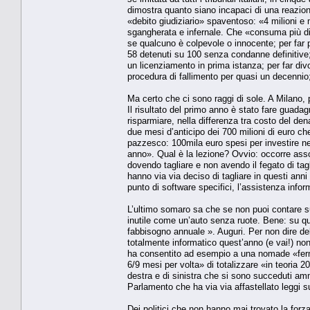
dimostra quanto siano incapaci di una reazione
«debito giudiziario» spaventoso: «4 milioni e 
sgangherata e infernale. Che «consuma più di 
se qualcuno è colpevole o innocente; per far 
58 detenuti su 100 senza condanne definitive; 
un licenziamento in prima istanza; per far divo
procedura di fallimento per quasi un decennio
Ma certo che ci sono raggi di sole. A Milano, 
Il risultato del primo anno è stato fare guadagna
risparmiare, nella differenza tra costo del den
due mesi d’anticipo dei 700 milioni di euro che
pazzesco: 100mila euro spesi per investire nell
anno». Qual è la lezione? Ovvio: occorre ass
dovendo tagliare e non avendo il fegato di tagl
hanno via via deciso di tagliare in questi anni
punto di software specifici, l’assistenza infor
L’ultimo somaro sa che se non puoi contare s
inutile come un’auto senza ruote. Bene: su que
fabbisogno annuale ». Auguri. Per non dire de
totalmente informatico quest’anno (e vai!) no
ha consentito ad esempio a una nomade «fermat
6/9 mesi per volta» di totalizzare «in teoria 
destra e di sinistra che si sono succeduti am
Parlamento che ha via via affastellato leggi 
Dei politici che non hanno mai trovato la forz