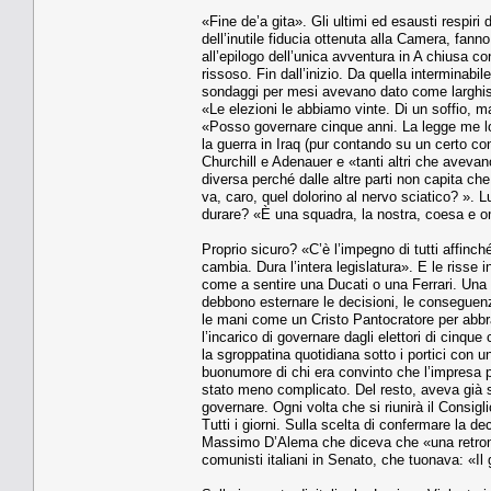
«Fine de’a gita». Gli ultimi ed esausti respiri
dell’inutile fiducia ottenuta alla Camera, fann
all’epilogo dell’unica avventura in A chiusa con
rissoso. Fin dall’inizio. Da quella interminabile
sondaggi per mesi avevano dato come larghissi
«Le elezioni le abbiamo vinte. Di un soffio, ma
«Posso governare cinque anni. La legge me lo
la guerra in Iraq (pur contando su un certo co
Churchill e Adenauer e «tanti altri che avevan
diversa perché dalle altre parti non capita ch
va, caro, quel dolorino al nervo sciatico? ». Lu
durare? «È una squadra, la nostra, coesa e 
Proprio sicuro? «C’è l’impegno di tutti affinc
cambia. Dura l’intera legislatura». E le risse
come a sentire una Ducati o una Ferrari. Una 
debbono esternare le decisioni, le conseguenze
le mani come un Cristo Pantocratore per abbrac
l’incarico di governare dagli elettori di cinqu
la sgroppatina quotidiana sotto i portici con un
buonumore di chi era convinto che l’impresa pi
stato meno complicato. Del resto, aveva già
governare. Ogni volta che si riunirà il Consigl
Tutti i giorni. Sulla scelta di confermare la 
Massimo D’Alema che diceva che «una retroma
comunisti italiani in Senato, che tuonava: «Il