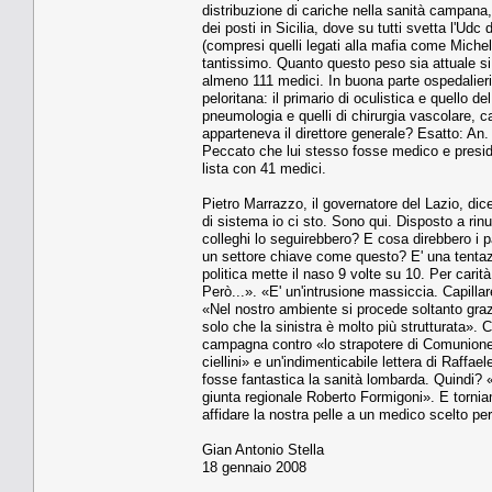
distribuzione di cariche nella sanità campana, 
dei posti in Sicilia, dove su tutti svetta l'Ud
(compresi quelli legati alla mafia come Mic
tantissimo. Quanto questo peso sia attuale si 
almeno 111 medici. In buona parte ospedalieri. 
peloritana: il primario di oculistica e quello del
pneumologia e quelli di chirurgia vascolare, ca
apparteneva il direttore generale? Esatto: An.
Peccato che lui stesso fosse medico e presi
lista con 41 medici.
Pietro Marrazzo, il governatore del Lazio, dic
di sistema io ci sto. Sono qui. Disposto a rinu
colleghi lo seguirebbero? E cosa direbbero i par
un settore chiave come questo? E' una tentaz
politica mette il naso 9 volte su 10. Per carità,
Però...». «E' un'intrusione massiccia. Capillar
«Nel nostro ambiente si procede soltanto grazi
solo che la sinistra è molto più strutturata»
campagna contro «lo strapotere di Comunione e
ciellini» e un'indimenticabile lettera di Raffae
fosse fantastica la sanità lombarda. Quindi? «
giunta regionale Roberto Formigoni». E torniam
affidare la nostra pelle a un medico scelto p
Gian Antonio Stella
18 gennaio 2008