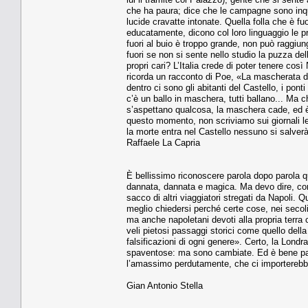
che ha paura; dice che le campagne sono inquina
lucide cravatte intonate. Quella folla che è fuo
educatamente, dicono col loro linguaggio le pr
fuori al buio è troppo grande, non può raggiun
fuori se non si sente nello studio la puzza del
propri cari? L’Italia crede di poter tenere cos
ricorda un racconto di Poe, «La mascherata de
dentro ci sono gli abitanti del Castello, i pon
c’è un ballo in maschera, tutti ballano... Ma ch
s’aspettano qualcosa, la maschera cade, ed è 
questo momento, non scriviamo sui giornali l
la morte entra nel Castello nessuno si salverà
Raffaele La Capria
È bellissimo riconoscere parola dopo parola 
dannata, dannata e magica. Ma devo dire, con 
sacco di altri viaggiatori stregati da Napoli.
meglio chiedersi perché certe cose, nei secol
ma anche napoletani devoti alla propria terra
veli pietosi passaggi storici come quello della 
falsificazioni di ogni genere». Certo, la Londra
spaventose: ma sono cambiate. Ed è bene par
l’amassimo perdutamente, che ci importerebb
Gian Antonio Stella