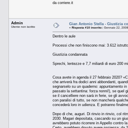
da corriere.it
Admin
Gian Antonio Stella - Giustizia 
Utente non iscritto
«
Risposta #10 inserito::
Gennaio 22, 2008
Dentro le aule
Processi che non finiscono mai: 3.612 istrutto
Giustizia condannata
Sprechi, lentezze e 7,7 miliardi di euro 200 m
Cosa avete in agenda il 27 febbraio 2020? «Ch
che arriverà fra dodici anni abbondanti, quan
segnarselo su un quaderno: appuntamento in tr
passato la settantina: forza nonni!), se quel g
se il cancelliere non sarà in ferie, se gli avv
con paralisi di tutto, se non mancherà qualche
concederà loro in udienza. E potranno finalmen
Dopo di che, auguri. Di rinvio in rinvio, col r
2030. Magari depositata, cascando su un giudi
avrebbero potuto ricorrere in Appello contro la
Certo, avrebbero dovuto avere pazienza: da 200