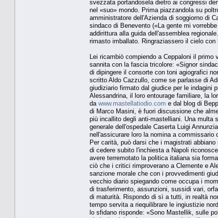
svezzata portandosela dietro ai congressi demo
nel «suo» mondo. Prima piazzandola su poltro
amministratore dell'Azienda di soggiorno di Ca
sindaco di Benevento («La gente mi vorrebbe
addirittura alla guida dell'assemblea regiona
rimasto imballato. Ringraziassero il cielo con 
Lei ricambiò compiendo a Ceppaloni il primo vi
sannita con la fascia tricolore: «Signor sind
di dipingere il consorte con toni agiografici n
scritto Aldo Cazzullo, come se parlasse di A
giudiziario firmato dal giudice per le indagi
Alessandrina, il loro entourage familiare, la lor
da
www.mastellatiodio.com
e dal blog di Bepp
di Marco Masini, è fuori discussione che alm
più incallito degli anti-mastelliani. Una multa
generale dell'ospedale Caserta Luigi Annunzia
nell'assicurare loro la nomina a commissario 
Per carità, può darsi che i magistrati abbiano
di cedere subito l'inchiesta a Napoli riconosc
avere terremotato la politica italiana sia for
ciò che i critici rimproverano a Clemente e Ale
sanzione morale che con i provvedimenti giudi
vecchio diario spiegando come occupa i momenti
di trasferimento, assunzioni, sussidi vari, or
di maturità. Rispondo di sì a tutti, in realt
tempo servita a riequilibrare le ingiustizie n
lo sfidano risponde: «Sono Mastellik, sulle po