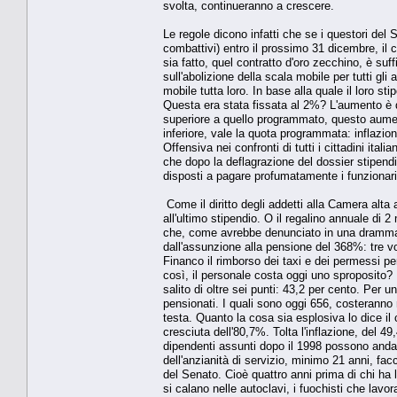
svolta, continueranno a crescere.
Le regole dicono infatti che se i questori del
combattivi) entro il prossimo 31 dicembre, il 
sia fatto, quel contratto d'oro zecchino, è su
sull'abolizione della scala mobile per tutti gl
mobile tutta loro. In base alla quale il loro s
Questa era stata fissata al 2%? L'aumento è d
superiore a quello programmato, questo aumen
inferiore, vale la quota programmata: inflaz
Offensiva nei confronti di tutti i cittadini itali
che dopo la deflagrazione del dossier stipend
disposti a pagare profumatamente i funzionari 
Come il diritto degli addetti alla Camera alta a
all'ultimo stipendio. O il regalino annuale di 2
che, come avrebbe denunciato in una drammati
dall'assunzione alla pensione del 368%: tre vo
Financo il rimborso dei taxi e dei permessi pe
così, il personale costa oggi uno sproposito?
salito di oltre sei punti: 43,2 per cento. Per u
pensionati. I quali sono oggi 656, costerann
testa. Quanto la cosa sia esplosiva lo dice i
cresciuta dell'80,7%. Tolta l'inflazione, del
dipendenti assunti dopo il 1998 possono andar
dell'anzianità di servizio, minimo 21 anni, fa
del Senato. Cioè quattro anni prima di chi ha l
si calano nelle autoclavi, i fuochisti che la