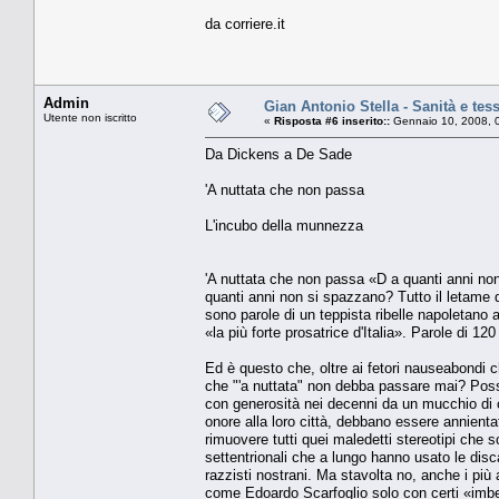
da corriere.it
Admin
Gian Antonio Stella - Sanità e tesse
Utente non iscritto
«
Risposta #6 inserito::
Gennaio 10, 2008, 
Da Dickens a De Sade
'A nuttata che non passa
L'incubo della munnezza
'A nuttata che non passa «D a quanti anni no
quanti anni non si spazzano? Tutto il letame d
sono parole di un teppista ribelle napoletano 
«la più forte prosatrice d'Italia». Parole di 120
Ed è questo che, oltre ai fetori nauseabondi ch
che "'a nuttata" non debba passare mai? Possi
con generosità nei decenni da un mucchio di citta
onore alla loro città, debbano essere annient
rimuovere tutti quei maledetti stereotipi che 
settentrionali che a lungo hanno usato le discar
razzisti nostrani. Ma stavolta no, anche i p
come Edoardo Scarfoglio solo con certi «imbeci