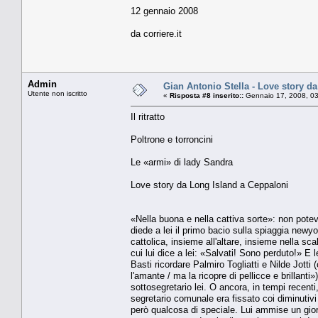
12 gennaio 2008
da corriere.it
Admin
Gian Antonio Stella - Love story d
Utente non iscritto
«
Risposta #8 inserito::
Gennaio 17, 2008, 03
Il ritratto
Poltrone e torroncini
Le «armi» di lady Sandra
Love story da Long Island a Ceppaloni
«Nella buona e nella cattiva sorte»: non pote
diede a lei il primo bacio sulla spiaggia new
cattolica, insieme all'altare, insieme nella sca
cui lui dice a lei: «Salvati! Sono perduto!» E l
Basti ricordare Palmiro Togliatti e Nilde Jotti (
l'amante / ma la ricopre di pellicce e brillanti
sottosegretario lei. O ancora, in tempi recen
segretario comunale era fissato coi diminutiv
però qualcosa di speciale. Lui ammise un gior