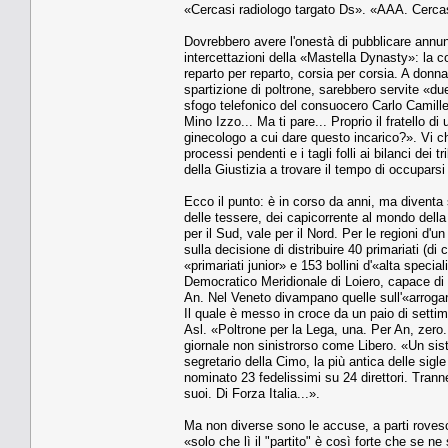
«Cercasi radiologo targato Ds». «AAA. Cerca
Dovrebbero avere l'onestà di pubblicare annunc
intercettazioni della «Mastella Dynasty»: la c
reparto per reparto, corsia per corsia. A donna 
spartizione di poltrone, sarebbero servite «due
sfogo telefonico del consuocero Carlo Camilleri
Mino Izzo... Ma ti pare... Proprio il fratello 
ginecologo a cui dare questo incarico?». Vi c
processi pendenti e i tagli folli ai bilanci dei 
della Giustizia a trovare il tempo di occuparsi
Ecco il punto: è in corso da anni, ma diventa 
delle tessere, dei capicorrente al mondo della 
per il Sud, vale per il Nord. Per le regioni d'
sulla decisione di distribuire 40 primariati (di
«primariati junior» e 153 bollini d'«alta speci
Democratico Meridionale di Loiero, capace di 
An. Nel Veneto divampano quelle sull'«arroga
Il quale è messo in croce da un paio di settima
Asl. «Poltrone per la Lega, una. Per An, zero. 
giornale non sinistrorso come Libero. «Un sis
segretario della Cimo, la più antica delle sig
nominato 23 fedelissimi su 24 direttori. Tran
suoi. Di Forza Italia...».
Ma non diverse sono le accuse, a parti rovesc
«solo che lì il "partito" è così forte che se ne s