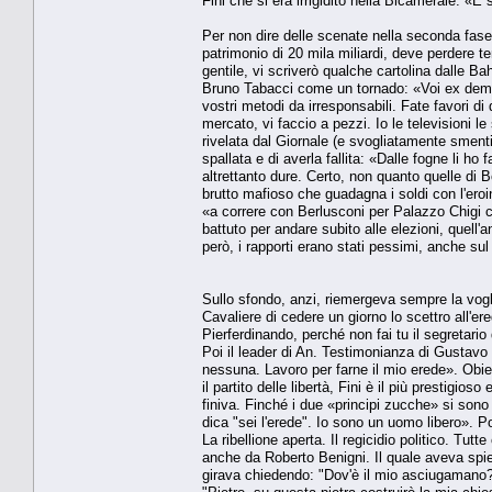
Fini che si era irrigidito nella Bicamerale: «È 
Per non dire delle scenate nella seconda fas
patrimonio di 20 mila miliardi, deve perdere 
gentile, vi scriverò qualche cartolina dalle Ba
Bruno Tabacci come un tornado: «Voi ex democr
vostri metodi da irresponsabili. Fate favori di
mercato, vi faccio a pezzi. Io le televisioni le
rivelata dal Giornale (e svogliatamente smentita
spallata e di averla fallita: «Dalle fogne li ho 
altrettanto dure. Certo, non quanto quelle di 
brutto mafioso che guadagna i soldi con l'eroin
«a correre con Berlusconi per Palazzo Chigi ci
battuto per andare subito alle elezioni, quell
però, i rapporti erano stati pessimi, anche su
Sullo sfondo, anzi, riemergeva sempre la vogl
Cavaliere di cedere un giorno lo scettro all'er
Pierferdinando, perché non fai tu il segretario 
Poi il leader di An. Testimonianza di Gustavo
nessuna. Lavoro per farne il mio erede». Obie
il partito delle libertà, Fini è il più prestig
finiva. Finché i due «principi zucche» si sono
dica "sei l'erede". Io sono un uomo libero». Po
La ribellione aperta. Il regicidio politico. Tut
anche da Roberto Benigni. Il quale aveva spie
girava chiedendo: "Dov'è il mio asciugamano?"