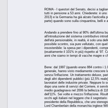
ROMA - I questori del Senato, decisi a tagliare
tutti in pensione a 53 anni. Chiederete: è uno
2013) e la Germania ha già alzato l'asticella 
parte) quando sono sulla cinquantina, belli e ai
Andando a prendere fino al 90% dell'ultima b
all'introduzione del sistema contributivo introdot
dell'età pensionabile, in realtà, è solo una de
possibile scontro, sia pure vellutato, con que
insostenibile: la spesa per i dipendenti, comp
(esattamente il 101% in più) rispetto al ‘97. C
anni che siamo in tempi di vacche magre e che 
Bene: dal 1997 (quando erano 884 contro i 1.05
generale, hanno visto mediamente crescere la l
senza l'inflazione. Un trattamento deluxe, pari
degli altri dipendenti pubblici (più 12,5% real
lavoratori delle industrie private. Neppure lo 
dopo una serie di servizi del Corriere, è servi
medio guadagnava nel 2006 la bellezza di 11
dell'11%. Sei volte e mezzo l'inflazione. Risult
occhi agli italiani nel leggere che il segreta
presidente della Repubblica, che uno stenogra
Lord Chamberlain della monarchia inglese Will