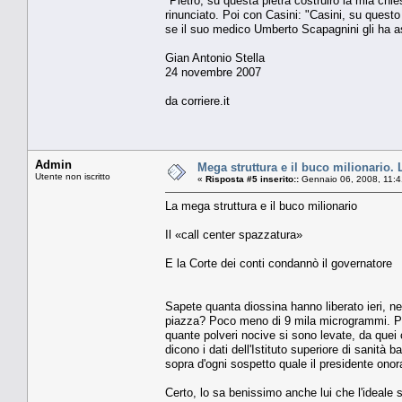
"Pietro, su questa pietra costruirò la mia chie
rinunciato. Poi con Casini: "Casini, su quest
se il suo medico Umberto Scapagnini gli ha a
Gian Antonio Stella
24 novembre 2007
da corriere.it
Admin
Mega struttura e il buco milionario.
Utente non iscritto
«
Risposta #5 inserito::
Gennaio 06, 2008, 11:4
La mega struttura e il buco milionario
Il «call center spazzatura»
E la Corte dei conti condannò il governatore
Sapete quanta diossina hanno liberato ieri, nel 
piazza? Poco meno di 9 mila microgrammi. Pari
quante polveri nocive si sono levate, da quei 
dicono i dati dell'Istituto superiore di sanità
sopra d'ogni sospetto quale il presidente ono
Certo, lo sa benissimo anche lui che l'ideale 