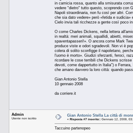
in camicia rossa, quanto alla smisurata corruz
vedere "dietro" tutto questo, scoprendo con G
Napoli straordinaria, non fu così per altri. 
che sia dato vedere» però «fetida e sudicia» 
Cielo invia tali ricchezze a gente così poco i
O come Charles Dickens, nella lettera all'am
in realtà: meri animali, squallidi, abietti, miser
spaventapasseri!». O ancora come Mark Twain:
produce viste e odori sgradevoli. Non vi è pop
colera di solito sconfigge il napoletano, perc
l'uomo è morto». Giudizi sferzanti, feroci, razz
ricordare le cose terribili che Dickens scrisse
devoti, come dappertutto in Italia") o Ferrara,
che amano davvero la loro città: quando passe
Gian Antonio Stella
10 gennaio 2008
da corriere.it
Admin
Gian Antonio Stella La città di monn
Utente non iscritto
«
Risposta #7 inserito::
Gennaio 12, 2008, 03
Taccuino partenopeo