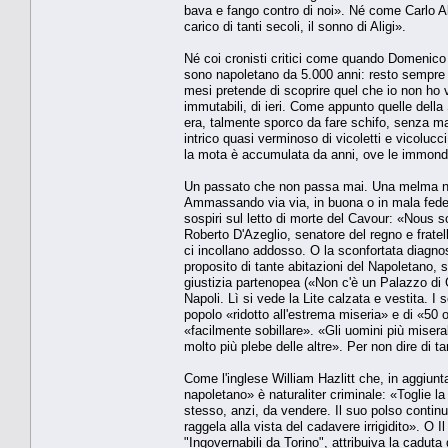
bava e fango contro di noi». Né come Carlo A
carico di tanti secoli, il sonno di Aligi».
Né coi cronisti critici come quando Domenico Re
sono napoletano da 5.000 anni: resto sempre m
mesi pretende di scoprire quel che io non ho v
immutabili, di ieri. Come appunto quelle della 
era, talmente sporco da fare schifo, senza ma
intrico quasi verminoso di vicoletti e vicolucc
la mota è accumulata da anni, ove le immondiz
Un passato che non passa mai. Una melma nel qu
Ammassando via via, in buona o in mala fede,
sospiri sul letto di morte del Cavour: «Nous s
Roberto D'Azeglio, senatore del regno e frat
ci incollano addosso. O la sconfortata diagno
proposito di tante abitazioni del Napoletano,
giustizia partenopea («Non c'è un Palazzo di Giu
Napoli. Lì si vede la Lite calzata e vestita. I
popolo «ridotto all'estrema miseria» e di «50 
«facilmente sobillare». «Gli uomini più misera
molto più plebe delle altre». Per non dire di tanti
Come l'inglese William Hazlitt che, in aggiunt
napoletano» è naturaliter criminale: «Toglie la
stesso, anzi, da vendere. Il suo polso continu
raggela alla vista del cadavere irrigidito». O 
"Ingovernabili da Torino", attribuiva la caduta