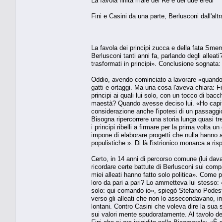
La favola finita male del Re e dei due eredi
Fini e Casini da una parte, Berlusconi dall'altr
La favola dei principi zucca e della fata Smem
Berlusconi tanti anni fa, parlando degli alle
trasformati in principi». Conclusione sognata: 
Oddio, avendo cominciato a lavorare «quando gl
gatti e ortaggi. Ma una cosa l'aveva chiara: Fi
principi ai quali lui solo, con un tocco di ba
maestà? Quando avesse deciso lui. «Ho capito»,
considerazione anche l'ipotesi di un passaggi
Bisogna ripercorrere una storia lunga quasi tre 
i principi ribelli a firmare per la prima volta
impone di elaborare progetti che nulla hanno 
populistiche ». Di là l'istrionico monarca a ris
Certo, in 14 anni di percorso comune (lui davan
ricordare certe battute di Berlusconi sui comp
miei alleati hanno fatto solo politica». Come po
loro da pari a pari? Lo ammetteva lui stesso:
solo: qui comando io», spiegò Stefano Podestà
verso gli alleati che non lo assecondavano, im
lontani. Contro Casini che voleva dire la sua 
sui valori mente spudoratamente. Al tavolo delle