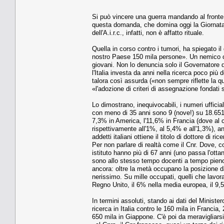
Si può vincere una guerra mandando al fronte
questa domanda, che domina oggi la Giornata 
dell'A.i.r.c., infatti, non è affatto rituale.
Quella in corso contro i tumori, ha spiegato 
nostro Paese 150 mila persone». Un nemico con
giovani. Non lo denuncia solo il Governatore d
l'Italia investa da anni nella ricerca poco più
talora così assurda («non sempre riflette la q
«l'adozione di criteri di assegnazione fondati 
Lo dimostrano, inequivocabili, i numeri ufficiali
con meno di 35 anni sono 9 (nove!) su 18.651, 
7,3% in America, l'11,6% in Francia (dove al 
rispettivamente all'1%, al 5,4% e all'1,3%), a
addetti italiani ottiene il titolo di dottore di r
Per non parlare di realtà come il Cnr. Dove, co
istituto hanno più di 67 anni (uno passa l'ottan
sono allo stesso tempo docenti a tempo pieno i
ancora: oltre la metà occupano la posizione da p
nerissimo. Su mille occupati, quelli che lavora
Regno Unito, il 6% nella media europea, il 9,5%
In termini assoluti, stando ai dati del Ministe
ricerca in Italia contro le 160 mila in Franci
650 mila in Giappone. C'è poi da meravigliarsi