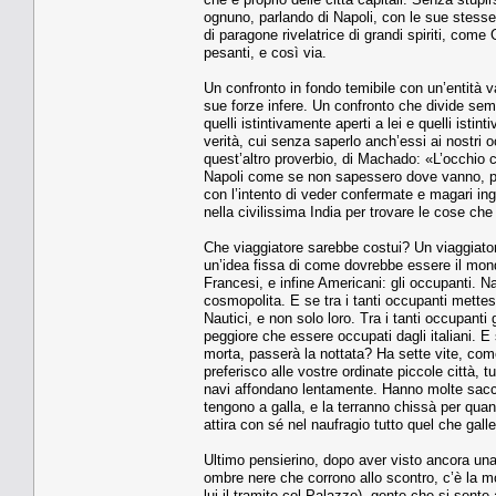
ognuno, parlando di Napoli, con le sue stesse 
di paragone rivelatrice di grandi spiriti, come
pesanti, e così via.
Un confronto in fondo temibile con un’entità 
sue forze infere. Un confronto che divide sempr
quelli istintivamente aperti a lei e quelli ist
verità, cui senza saperlo anch’essi ai nostri 
quest’altro proverbio, di Machado: «L’occhio 
Napoli come se non sapessero dove vanno, pr
con l’intento di veder confermate e magari i
nella civilissima India per trovare le cose che
Che viaggiatore sarebbe costui? Un viaggiato
un’idea fissa di come dovrebbe essere il mond
Francesi, e infine Americani: gli occupanti. Na
cosmopolita. E se tra i tanti occupanti mettes
Nautici, e non solo loro. Tra i tanti occupanti g
peggiore che essere occupati dagli italiani. 
morta, passerà la nottata? Ha sette vite, come
preferisco alle vostre ordinate piccole città,
navi affondano lentamente. Hanno molte sacche 
tengono a galla, e la terranno chissà per qu
attira con sé nel naufragio tutto quel che gall
Ultimo pensierino, dopo aver visto ancora una 
ombre nere che corrono allo scontro, c’è la m
lui il tramite col Palazzo), gente che si sent