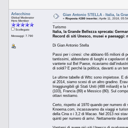
Arlecchino
Gian Antonio STELLA - Italia, la Gra
Global Moderator
«
Risposta #280 inserito::
Aprile 11, 2016, 05:5
Hero Member
Turismo
Scollegato
Italia, la Grande Bellezza sprecata: Germa
Record di siti Unesco, musei e paesaggi:
Messaggi: 7.790
Di Gian Antonio Stella
Passi per i cinesi: che abbiano 65 milioni di
tantissimi, abbondano di luoghi e capolavori
vanterie sul Bel Paese, ricaviamo dall’industr
di soldi? E perché la politica, davanti a un t
Le ultime tabelle di Wttc sono impietose. E d
al 2014, siamo scesi di un altro gradino. Erav
Irraggiungibili gli Stati Uniti (488 miliardi) 
(103), Francia (89) e Messico (80). Sul compar
ottavi restiamo.
Certo, rispetto al 1970 quando per numero di v
Knoema.com, incassavamo da viaggi e turismo 2
della Cina o i 3,2 di Macao. Nel 2013 noi st
quinti per numero di arrivi. Nettamente davanti 
Vantarsi di avere più siti Unesco di qualunque a