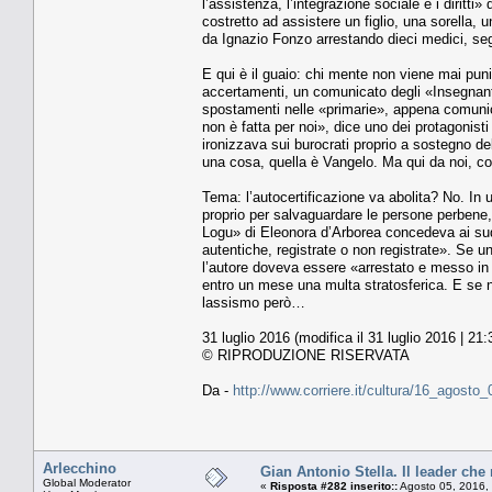
l’assistenza, l’integrazione sociale e i diritti
costretto ad assistere un figlio, una sorella,
da Ignazio Fonzo arrestando dieci medici, segu
E qui è il guaio: chi mente non viene mai pun
accertamenti, un comunicato degli «Insegnanti
spostamenti nelle «primarie», appena comunic
non è fatta per noi», dice uno dei protagonisti 
ironizzava sui burocrati proprio a sostegno d
una cosa, quella è Vangelo. Ma qui da noi, com
Tema: l’autocertificazione va abolita? No. In u
proprio per salvaguardare le persone perbene, 
Logu» di Eleonora d’Arborea concedeva ai suddit
autentiche, registrate o non registrate». Se u
l’autore doveva essere «arrestato e messo i
entro un mese una multa stratosferica. E se n
lassismo però…
31 luglio 2016 (modifica il 31 luglio 2016 | 21:
© RIPRODUZIONE RISERVATA
Da -
http://www.corriere.it/cultura/16_agost
Arlecchino
Gian Antonio Stella. Il leader che 
Global Moderator
«
Risposta #282 inserito::
Agosto 05, 2016,