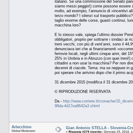
italiano. Se una commissione del Senato parig
siamo messi peggio!) come possono essere spa
molto, ad esempio, l’annuncio di «incentivi al
terzo mondo? I silenzi sul trasporto pubblico
taglio enorme delle corse, guasti continui, lu
macchina loro?
E lo stesso vale, spiega l’ultimo dossier Pend
obbligatori, proprio per sottrarre i sindaci ai ri
treni vecchi, con più di vent’anni, sono il 4
denunciava ieri che ai finanziamenti «occorre
ferrovie locali, negli ultimi cinque anni, del 1
25% in Umbria e in Abruzzo (con quei treni!) o
cittadini a non usar la macchina? Per non dire
decenni di ciacole. Tema: ma se neppure in 
poi sperare che arrivino dopo che il primo acq
31 dicembre 2015 (modifica il 31 dicembre 20
© RIPRODUZIONE RISERVATA
Da -
http://www.corriere.it/cronache/15_dice
98da-4d17ea8642a3.shtml
Arlecchino
Gian Antonio STELLA - Slovenia-Croazi
Global Moderator
«
Risposta #279 inserito::
Gennaio 25, 2016, 1