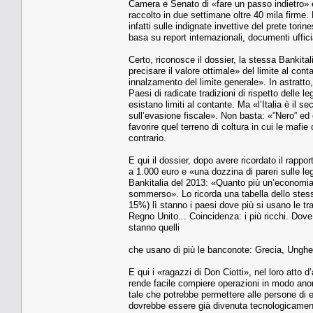
Camera e Senato di «fare un passo indietro» el
raccolto in due settimane oltre 40 mila firme.
infatti sulle indignate invettive del prete tor
basa su report internazionali, documenti ufficial
Certo, riconosce il dossier, la stessa Bankit
precisare il valore ottimale» del limite al con
innalzamento del limite generale». In astratto
Paesi di radicate tradizioni di rispetto delle 
esistano limiti al contante. Ma «l’Italia è il 
sull’evasione fiscale». Non basta: «”Nero” ed 
favorire quel terreno di coltura in cui le mafie
contrario.
E qui il dossier, dopo avere ricordato il rapp
a 1.000 euro e «una dozzina di pareri sulle le
Bankitalia del 2013: «Quanto più un’economia 
sommerso». Lo ricorda una tabella dello stess
15%) lì stanno i paesi dove più si usano le t
Regno Unito... Coincidenza: i più ricchi. Dove
stanno quelli
che usano di più le banconote: Grecia, Ungheria
E qui i «ragazzi di Don Ciotti», nel loro att
rende facile compiere operazioni in modo ano
tale che potrebbe permettere alle persone di e
dovrebbe essere già divenuta tecnologicament