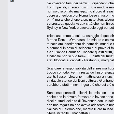
Se volevano farsi dei nemici, i dipendenti che
Fori Imperiali, ci sono riusciti. C’è modo e m
non solo scontato ma legittimo il coro di esasp
cuore archeologico di Roma fosse chiuso fino 
pm») ma anche di operatori, ristoratori, alberg
sorpresa da questa «sua» città che non finisce
Sydney o New York e aveva solo oggi per pote
«Non lasceremo la cultura ostaggio di quei sin
Matteo Renzi. «Ora basta. La misura è colma», 
minacciato inserimento da parte dei musei e dei s
automatici in caso di sciopero e di prove di f
fila Susanna Camusso. Toccare questi diritti
sindacale non si può fare». E i diritti dei turi
stati bloccati ai cancelli? Restano lì, marginal
Scaricare le responsabilità dell’ennesima figurac
troppo comodo. Ferma restando l’insofferenza c
utenti, l’assemblea di ieri mattina era annunc
sindacale storico dei Beni culturali, Gianfranco
sarebbero stati minori. Il guaio è che qui c’è un
Sono insopportabili i silenzi, le omissioni, l
risolte con la dovuta fermezza e invece sono 
dieci custodi del sito di Ravanusa con un solo
con una ragazzina che aveva adescato in una 
Salinas di Palermo che, mentre il loro museo ve
Storie incredibili. Inaccettabili.