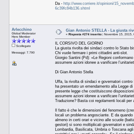
Da -
http://www.corriere.it/opinioni/15_novem
6c39fc84b136.shtml
Arlecchino
Gian Antonio STELLA - La giusta rivo
Global Moderator
«
Risposta #274 inserito::
Novembre 15, 2015, 
Hero Member
IL CORSIVO DEL GIORNO
Scollegato
La giusta rivolta dei sindaci contro lo Stato b
Chi vuole fermare i primi cittadini anti-slot.
Messaggi: 7.790
Giorgio Santini (Pd): «Le Regioni conformano i
assumere azioni idonee a vanificare l’unitarie
Di Gian Antonio Stella
Uffa, la rivolta di sindaci e governatori cont
ha presentato un emendamento alla Legge di Sta
presente legge che costituiscono disposizioni
assumere azioni idonee a vanificare l’unitariet
Traduzione? Basta coi regolamenti locali per ar
Il fatto è che le dimensioni del fenomeno (cres
locali un problema angosciante. E da quando 
almeno in certi orari e vicino alle scuole (batt
gestori) si sono moltiplicati governatori e si
Lombardia, Basilicata, Umbria o Toscana agli