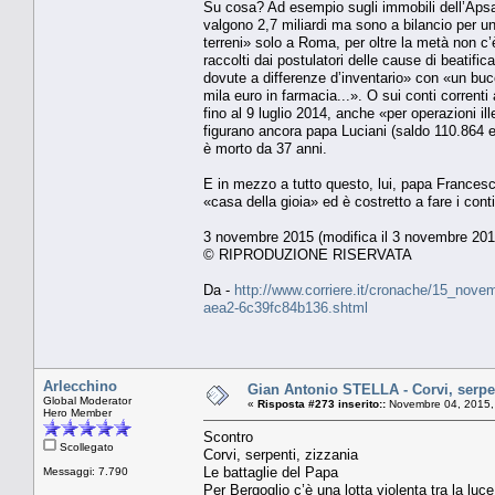
Su cosa? Ad esempio sugli immobili dell’Aps
valgono 2,7 miliardi ma sono a bilancio per u
terreni» solo a Roma, per oltre la metà non c’è
raccolti dai postulatori delle cause di beatif
dovute a differenze d’inventario» con «un buc
mila euro in farmacia...». O sui conti correnti
fino al 9 luglio 2014, anche «per operazioni ille
figurano ancora papa Luciani (saldo 110.864 eu
è morto da 37 anni.
E in mezzo a tutto questo, lui, papa Francesc
«casa della gioia» ed è costretto a fare i cont
3 novembre 2015 (modifica il 3 novembre 2015
© RIPRODUZIONE RISERVATA
Da -
http://www.corriere.it/cronache/15_novem
aea2-6c39fc84b136.shtml
Arlecchino
Gian Antonio STELLA - Corvi, serpen
Global Moderator
«
Risposta #273 inserito::
Novembre 04, 2015,
Hero Member
Scontro
Scollegato
Corvi, serpenti, zizzania
Le battaglie del Papa
Messaggi: 7.790
Per Bergoglio c’è una lotta violenta tra la luce