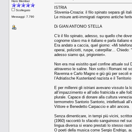
Hero Member
ISTRIA
Scollegato
Slovenia-Croazia: il filo spinato separa gli italia
Le misure anti-immigrati riaprono antiche ferit
Messaggi: 7.790
Di GIAN ANTONIO STELLA
C’è il filo spinato, adesso, su quello che dov
cognome slavo ma è italiano e parla italiano 
Era andato a caccia, quel giorno: «Mi telefona
operai, poliziotti, ruspe, caterpillar… Chied
adesso siamo qui, prigionieri».
Non era mai esistito quel confine attuale sul 
attraverso le saline. Non sotto i Romani né sott
Ravenna e Carlo Magno e giù giù per secoli e 
l’Adriatische Kustenland nazista e il Territorio 
E per millenni gli istriani avevano vissuto la 
all’impazzimento e all’odio fratricida e alle f
plurale. Capace di donare alla cultura venezia
termometro Santorio Santorio, intellettuali all
Vittore e Benedetto Carpaccio e altri ancora.
Senza dimenticare, in tempi più vicini, scrit
(1960) raccontò lo sfacelo sanguinoso nel suo
lingua diversa si erano prestati lo stesso rast
O poeti della musica come Sergio Endrigo, aut