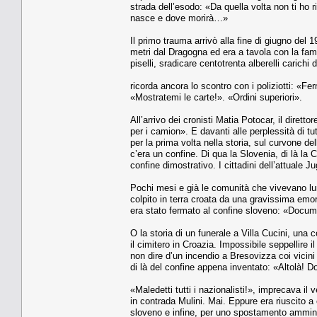
strada dell’esodo: «Da quella volta non ti ho 
nasce e dove morirà…»
Il primo trauma arrivò alla fine di giugno de
metri dal Dragogna ed era a tavola con la fami
piselli, sradicare centotrenta alberelli carichi
ricorda ancora lo scontro con i poliziotti: «Fe
«Mostratemi le carte!». «Ordini superiori».
All’arrivo dei cronisti Matia Potocar, il dirett
per i camion». E davanti alle perplessità di t
per la prima volta nella storia, sul curvone de
c’era un confine. Di qua la Slovenia, di là la 
confine dimostrativo. I cittadini dell’attuale J
Pochi mesi e già le comunità che vivevano lu
colpito in terra croata da una gravissima emo
era stato fermato al confine sloveno: «Docu
O la storia di un funerale a Villa Cucini, una 
il cimitero in Croazia. Impossibile seppellire 
non dire d’un incendio a Bresovizza coi vicin
di là del confine appena inventato: «Altolà! 
«Maledetti tutti i nazionalisti!», imprecava i
in contrada Mulini. Mai. Eppure era riuscito a 
sloveno e infine, per uno spostamento amminis