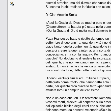
eserciti stranieri, ma dal diavolo che vuole div
Si incarna in chi tradisce la fiducia con azio
Di Gian Antonio Stella
«Aquí la Gracia de Dios es mucha pero el demo
(Chiarelettere), la battuta più usata nella co
«Qui la Grazia di Dio è molta ma il demonio 
Papa Francesco batte e ribatte da tempo sul te
settembre di due anni fa, quando invitò i gend
piace tanto: quella contro l’unità, quando le in
cerca di creare la guerra interna, una sorta di
conosciamo: si fa con la lingua». Poi fu anco
diavolo? Noi dobbiamo difendere la sicurezza d
delinquenti, che non vengano i nemici a prend
andato. E non è facile che venga un esercito qu
buio contro la luce; della notte contro il giorno
Dicono Gianluigi Nuzzi ed Emiliano Fittipaldi, 
deflagrato come tritolo, che hanno fatto solo 
carte, per quanto dica d’averlo fatto «per aiut
affidare loro un compito delicatissimo.
Non è un caso che ieri l’Osservatore Romano a
vescovi morti, diceva: «Il serpente sulla cr
dall’episodio biblico degli ebrei che si ribella
finiscono morsi da serpenti velenosi: «Solo l