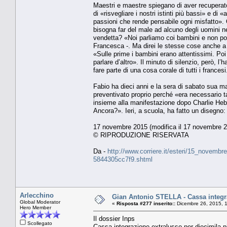
Maestri e maestre spiegano di aver recuperato 
di «risvegliare i nostri istinti più bassi» e di
passioni che rende pensabile ogni misfatto». O
bisogna far del male ad alcuno degli uomini nep
vendetta? «Noi parliamo coi bambini e non pos
Francesca -. Ma direi le stesse cose anche 
«Sulle prime i bambini erano attentissimi. Po
parlare d’altro». Il minuto di silenzio, però, 
fare parte di una cosa corale di tutti i frances
Fabio ha dieci anni e la sera di sabato sua m
preventivato proprio perché «era necessario ta
insieme alla manifestazione dopo Charlie H
Ancora?». Ieri, a scuola, ha fatto un disegno
17 novembre 2015 (modifica il 17 novembre 2
© RIPRODUZIONE RISERVATA
Da -
http://www.corriere.it/esteri/15_novembr
5844305cc7f9.shtml
Arlecchino
Gian Antonio STELLA - Cassa integraz
Global Moderator
«
Risposta #277 inserito::
Dicembre 26, 2015, 
Hero Member
Il dossier Inps
Scollegato
Cassa integrazione extralusso per diecimila pi