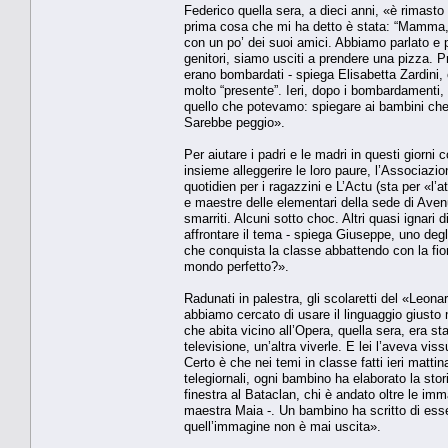
Federico quella sera, a dieci anni, «è rimasto 
prima cosa che mi ha detto è stata: “Mamma, t
con un po’ dei suoi amici. Abbiamo parlato e p
genitori, siamo usciti a prendere una pizza. Pr
erano bombardati - spiega Elisabetta Zardini, c
molto “presente”. Ieri, dopo i bombardamenti
quello che potevamo: spiegare ai bambini che d
Sarebbe peggio».
Per aiutare i padri e le madri in questi giorni 
insieme alleggerire le loro paure, l’Associazione
quotidien per i ragazzini e L’Actu (sta per «l’
e maestre delle elementari della sede di Avenu
smarriti. Alcuni sotto choc. Altri quasi igna
affrontare il tema - spiega Giuseppe, uno deg
che conquista la classe abbattendo con la fio
mondo perfetto?».
Radunati in palestra, gli scolaretti del «Leon
abbiamo cercato di usare il linguaggio giusto 
che abita vicino all’Opera, quella sera, era 
televisione, un’altra viverle. E lei l’aveva vis
Certo è che nei temi in classe fatti ieri mattin
telegiornali, ogni bambino ha elaborato la sto
finestra al Bataclan, chi è andato oltre le i
maestra Maia -. Un bambino ha scritto di esse
quell’immagine non è mai uscita».