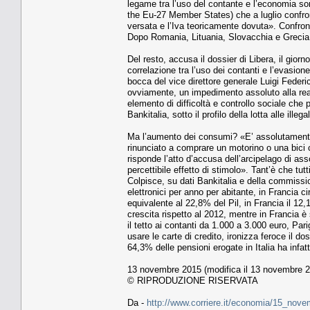
legame tra l’uso del contante e l’economia s
the Eu-27 Member States) che a luglio confront
versata e l’Iva teoricamente dovuta». Confro
Dopo Romania, Lituania, Slovacchia e Grecia
Del resto, accusa il dossier di Libera, il gio
correlazione tra l’uso dei contanti e l’evasio
bocca del vice direttore generale Luigi Federico
ovviamente, un impedimento assoluto alla reali
elemento di difficoltà e controllo sociale che 
Bankitalia, sotto il profilo della lotta alle ill
Ma l’aumento dei consumi? «E’ assolutamente i
rinunciato a comprare un motorino o una bici 
risponde l’atto d’accusa dell’arcipelago di ass
percettibile effetto di stimolo». Tant’è che tut
Colpisce, su dati Bankitalia e della commissio
elettronici per anno per abitante, in Francia 
equivalente al 22,8% del Pil, in Francia il 12,
crescita rispetto al 2012, mentre in Francia è
il tetto ai contanti da 1.000 a 3.000 euro, Pa
usare le carte di credito, ironizza feroce il d
64,3% delle pensioni erogate in Italia ha infat
13 novembre 2015 (modifica il 13 novembre 2
© RIPRODUZIONE RISERVATA
Da -
http://www.corriere.it/economia/15_nove