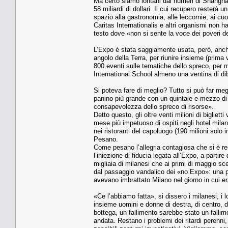
Ma certo siamo lontani dai numeri di Shanghai
58 miliardi di dollari. Il cui recupero resterà 
spazio alla gastronomia, alle leccornie, ai cuoc
Caritas Internationalis e altri organismi non h
testo dove «non si sente la voce dei poveri de
L’Expo è stata saggiamente usata, però, anche 
angolo della Terra, per riunire insieme (prima 
800 eventi sulle tematiche dello spreco, per me
International School almeno una ventina di dibat
Si poteva fare di meglio? Tutto si può far meg
panino più grande con un quintale e mezzo di
consapevolezza dello spreco di risorse».
Detto questo, gli oltre venti milioni di bigliet
mese più impetuoso di ospiti negli hotel milan
nei ristoranti del capoluogo (190 milioni solo 
Pesano.
Come pesano l’allegria contagiosa che si è res
l’iniezione di fiducia legata all’Expo, a parti
migliaia di milanesi che ai primi di maggio sces
dal passaggio vandalico dei «no Expo»: una pr
avevano imbrattato Milano nel giorno in cui er
«Ce l’abbiamo fatta», si dissero i milanesi, i lo
insieme uomini e donne di destra, di centro, d
bottega, un fallimento sarebbe stato un fallim
andata. Restano i problemi dei ritardi perenni,