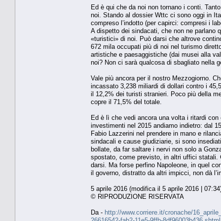
Ed è qui che da noi non tornano i conti. Tanto p
noi. Stando al dossier Wttc ci sono oggi in Ita
compreso l’indotto (per capirci: compresi i labor
A dispetto dei sindacati, che non ne parlano 
«turistici» di noi. Può darsi che altrove conti
672 mila occupati più di noi nel turismo diret
artistiche e paesaggistiche (dai musei alla vall
noi? Non ci sarà qualcosa di sbagliato nella g
Vale più ancora per il nostro Mezzogiorno. Che
incassato 3,238 miliardi di dollari contro i 45
il 12,2% dei turisti stranieri. Poco più dell
copre il 71,5% del totale.
Ed è lì che vedi ancora una volta i ritardi con 
investimenti nel 2015 andiamo indietro: dal 15º 
Fabio Lazzerini nel prendere in mano e rilancia
sindacali e cause giudiziarie, si sono insediati.
bollate, da far saltare i nervi non solo a Go
spostato, come previsto, in altri uffici stata
darsi. Ma forse perfino Napoleone, in quel co
il governo, distratto da altri impicci, non dà 
5 aprile 2016 (modifica il 5 aprile 2016 | 07:34
© RIPRODUZIONE RISERVATA
Da -
http://www.corriere.it/cronache/16_april
26616542-fab2-11e5-9ffb-8df96003b436.shtml