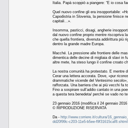
Italia. Papà scoppiò a piangere: “E io cosa 
Quel nuovo confine gli era insopportabile: «Ho 
Capodistria in Slovenia, la pensione finisce 
capitali…».
Insomma, pasticci, disagi, angherie insopporta
dal nuovo confine proprio mentre riscopriva la
che quella frontiera, divenuta addirittura più
dentro la grande madre Europa.
Macché. La pressione alle frontiere delle mass
dimentica delle decine di migliaia di slavi in 
altre mete, ha steso lungo il confine croato ch
La nostra comunità ha protestato. E mentre dep
Cerar una lettera accorata. Dove, «pur ricono
drammatiche vicende del Ventesimo secolo», l’
rafforzata. Una barriera che ai più vecchi fa t
Fino a sospirare sull’addio cantato in una poe
a questa tera benedeta/ perché se vado no te 
23 gennaio 2016 (modifica il 24 gennaio 2016 
© RIPRODUZIONE RISERVATA
Da -
http://www.corriere.it/cultura/16_gennaio_
dd20f99c-c203-11e5-b5ee-f9f31615caf8.shtml