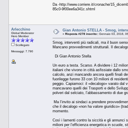
Da -http://www.corriere.it/cronache/15_dicem
85c0-9f00ee6a341c.shtml
Arlecchino
Gian Antonio STELLA - Smog, interve
Global Moderator
«
Risposta #278 inserito::
Gennaio 03, 2016, 0
Hero Member
Smog, interventi più radicali, ma il buon sens
Scollegato
Mancano provvedimenti strutturali. Il decalogo
Messaggi: 7.790
Di Gian Antonio Stella
Un euro a testa. Scarso. A dividere i 12 milion
italiani che vivono in città asfissiate dallo s
calcolo, anzi mancando ancora quelli finali d
fuorilegge furono 33 con 10 milioni di residen
peggio. Capiamoci: il «decalogo» varato dal ve
mancavano quelli dei Trasporti e dello Svilup
polveri dal selciato, l’abbassamento di due gr
Ma l’invito ai sindaci a prendere provvediment
che il decalogo «non ha valore giuridico» (tra
momento.
Così i lamenti contro la siccità e gli annunci 
milioni per l’efficienza energetica in scuole, s