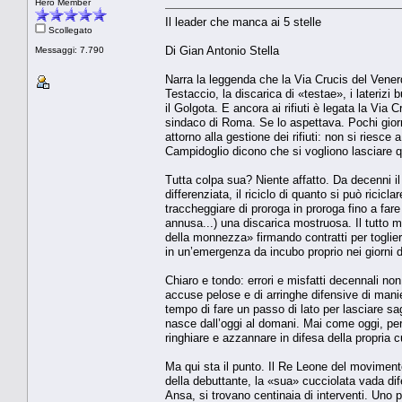
Hero Member
Il leader che manca ai 5 stelle
Scollegato
Di Gian Antonio Stella
Messaggi: 7.790
Narra la leggenda che la Via Crucis del Vene
Testaccio, la discarica di «testae», i laterizi b
il Golgota. E ancora ai rifiuti è legata la Vi
sindaco di Roma. Se lo aspettava. Pochi giorn
attorno alla gestione dei rifiuti: non si riesce 
Campidoglio dicono che si vogliono lasciare q
Tutta colpa sua? Niente affatto. Da decenni il
differenziata, il riciclo di quanto si può ricicl
traccheggiare di proroga in proroga fino a far
annusa...) una discarica mostruosa. Il tutto 
della monnezza» firmando contratti per toglier
in un’emergenza da incubo proprio nei giorni d
Chiaro e tondo: errori e misfatti decennali no
accuse pelose e di arringhe difensive di manie
tempo di fare un passo di lato per lasciare s
nasce dall’oggi al domani. Mai come oggi, però
ringhiare e azzannare in difesa della propria c
Ma qui sta il punto. Il Re Leone del movimento
della debuttante, la «sua» cucciolata vada dif
Ansa, si trovano centinaia di interventi. Uno 