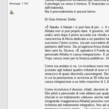
Il privilegio va verso il rinnovo. È finanziato co
Messaggi: 7.790
dell’indennità.
Ma il provvedimento è ancora fermo
Di Gian Antonio Stella
«È Natale, è Natale / si può fare di più...». Il
Alitalia non si può proprio dare. Il governo, i
undici anni dopo il primo accordo sul «fondo v
canzoncina di Alicia dedicata a un pandoro ha 
successo l’anno scorso, sta per succedere di nu
partiamo dall’inizio. Da un’agenzia Ansa titola
dieci anni fa. Diceva: «È operativo il Fondo spe
personale Alitalia in cassa integrazione». E
l’Inps senza oneri per la finanza pubblica». U
Come sia andata si sa. Lo ricordava nove mes
(costato agli italiani quattro miliardi di euro 
strascico di quasi diecimila cassintegrati. Dei
in cui la prestazione si avvicina ai 30 mila euro
cassa integrazione a un tetto massimo di 1.1
Come ricostruiva il dossier, infatti, decenni d
Dini piloti e personale di volo ebbero per qual
sfociati in un trattamento «deluxe» anche nello 
stragrande maggioranza Alitalia) possono cont
richiesta del trattamento integrativo, fino ad 
promesse («senza oneri» ...) la «cassa» era s