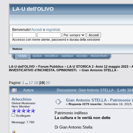
LA-U dell'OLIVO
Benvenuto!
Accedi
o
registrati
.
Accesso con nome utente, password e durata della sessione
Notizie
:
HOME
GUIDA
RICERCA
AGENDA
ACCEDI
REGISTRATI
LA-U dell'OLIVO
>
Forum Pubblico
>
LA-U STORICA 2 -Ante 12 maggio 2023 
INVESTICATIVO d'INCHIESTA. OPINIONISTI.
>
Gian Antonio STELLA -
Pagine:
1
...
17
18
[
19
]
20
Autore
Discussione: Gian Antonio STELLA - (Letto 384
Arlecchino
Gian Antonio STELLA - Patrimonio ind
Global Moderator
«
Risposta #270 inserito::
Settembre 19, 2015,
Hero Member
Patrimonio indifeso
Scollegato
La cultura e le verità non dette
Messaggi: 7.790
Di Gian Antonio Stella