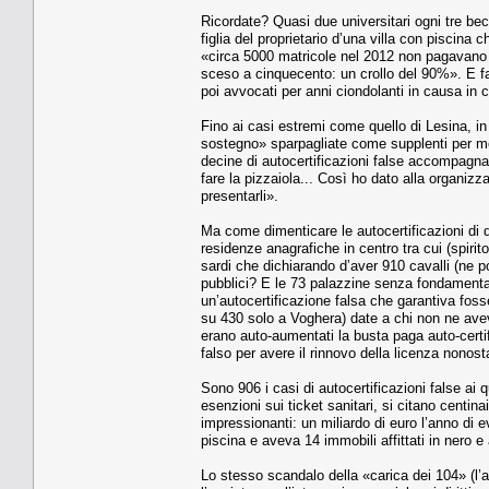
Ricordate? Quasi due universitari ogni tre becc
figlia del proprietario d’una villa con piscina c
«circa 5000 matricole nel 2012 non pagavano l
sceso a cinquecento: un crollo del 90%». E fal
poi avvocati per anni ciondolanti in causa in c
Fino ai casi estremi come quello di Lesina, in
sostegno» sparpagliate come supplenti per mez
decine di autocertificazioni false accompagn
fare la pizzaiola... Così ho dato alla organizz
presentarli».
Ma come dimenticare le autocertificazioni di 
residenze anagrafiche in centro tra cui (spir
sardi che dichiarando d’aver 910 cavalli (ne
pubblici? E le 73 palazzine senza fondamenta
un’autocertificazione falsa che garantiva fosse
su 430 solo a Voghera) date a chi non ne aveva 
erano auto-aumentati la busta paga auto-certif
falso per avere il rinnovo della licenza nonos
Sono 906 i casi di autocertificazioni false ai 
esenzioni sui ticket sanitari, si citano centin
impressionanti: un miliardo di euro l’anno di
piscina e aveva 14 immobili affittati in nero e
Lo stesso scandalo della «carica dei 104» (l’