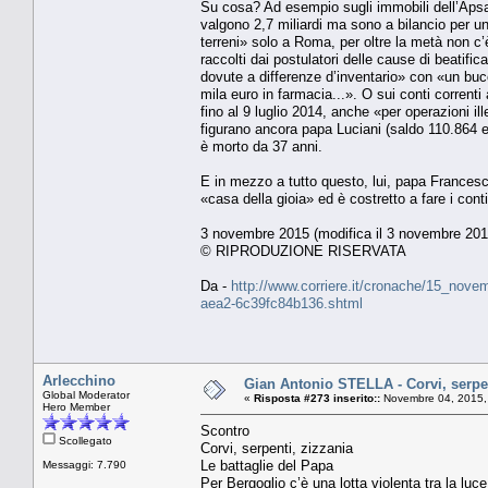
Su cosa? Ad esempio sugli immobili dell’Aps
valgono 2,7 miliardi ma sono a bilancio per u
terreni» solo a Roma, per oltre la metà non c’è
raccolti dai postulatori delle cause di beatif
dovute a differenze d’inventario» con «un buc
mila euro in farmacia...». O sui conti correnti
fino al 9 luglio 2014, anche «per operazioni ille
figurano ancora papa Luciani (saldo 110.864 eu
è morto da 37 anni.
E in mezzo a tutto questo, lui, papa Francesc
«casa della gioia» ed è costretto a fare i cont
3 novembre 2015 (modifica il 3 novembre 2015
© RIPRODUZIONE RISERVATA
Da -
http://www.corriere.it/cronache/15_novem
aea2-6c39fc84b136.shtml
Arlecchino
Gian Antonio STELLA - Corvi, serpen
Global Moderator
«
Risposta #273 inserito::
Novembre 04, 2015,
Hero Member
Scontro
Scollegato
Corvi, serpenti, zizzania
Le battaglie del Papa
Messaggi: 7.790
Per Bergoglio c’è una lotta violenta tra la luce