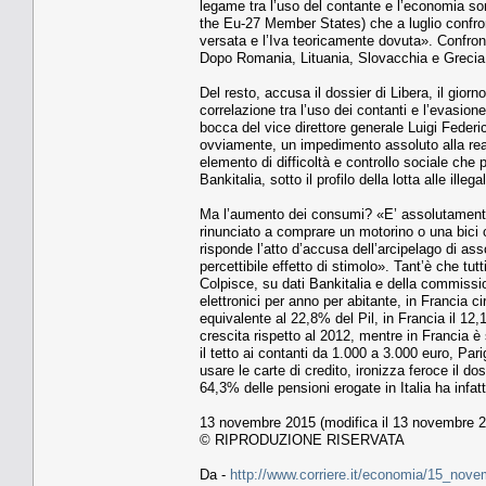
legame tra l’uso del contante e l’economia s
the Eu-27 Member States) che a luglio confront
versata e l’Iva teoricamente dovuta». Confro
Dopo Romania, Lituania, Slovacchia e Grecia
Del resto, accusa il dossier di Libera, il gio
correlazione tra l’uso dei contanti e l’evasio
bocca del vice direttore generale Luigi Federico
ovviamente, un impedimento assoluto alla reali
elemento di difficoltà e controllo sociale che 
Bankitalia, sotto il profilo della lotta alle ill
Ma l’aumento dei consumi? «E’ assolutamente i
rinunciato a comprare un motorino o una bici 
risponde l’atto d’accusa dell’arcipelago di ass
percettibile effetto di stimolo». Tant’è che tut
Colpisce, su dati Bankitalia e della commissio
elettronici per anno per abitante, in Francia 
equivalente al 22,8% del Pil, in Francia il 12,
crescita rispetto al 2012, mentre in Francia è
il tetto ai contanti da 1.000 a 3.000 euro, Pa
usare le carte di credito, ironizza feroce il d
64,3% delle pensioni erogate in Italia ha infat
13 novembre 2015 (modifica il 13 novembre 2
© RIPRODUZIONE RISERVATA
Da -
http://www.corriere.it/economia/15_nove