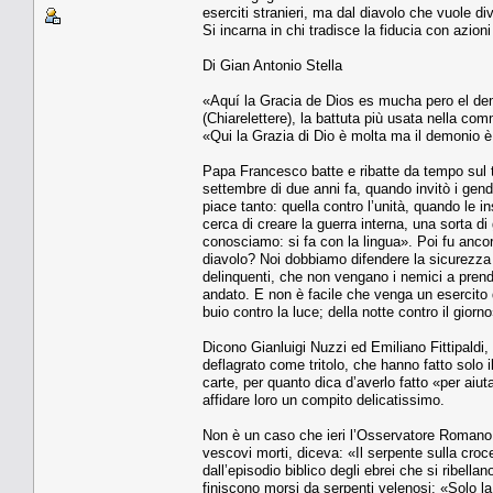
eserciti stranieri, ma dal diavolo che vuole div
Si incarna in chi tradisce la fiducia con azio
Di Gian Antonio Stella
«Aquí la Gracia de Dios es mucha pero el demo
(Chiarelettere), la battuta più usata nella co
«Qui la Grazia di Dio è molta ma il demonio 
Papa Francesco batte e ribatte da tempo sul te
settembre di due anni fa, quando invitò i gend
piace tanto: quella contro l’unità, quando le in
cerca di creare la guerra interna, una sorta di
conosciamo: si fa con la lingua». Poi fu anco
diavolo? Noi dobbiamo difendere la sicurezza d
delinquenti, che non vengano i nemici a prend
andato. E non è facile che venga un esercito qu
buio contro la luce; della notte contro il giorno
Dicono Gianluigi Nuzzi ed Emiliano Fittipaldi, 
deflagrato come tritolo, che hanno fatto solo 
carte, per quanto dica d’averlo fatto «per aiut
affidare loro un compito delicatissimo.
Non è un caso che ieri l’Osservatore Romano a
vescovi morti, diceva: «Il serpente sulla cr
dall’episodio biblico degli ebrei che si ribella
finiscono morsi da serpenti velenosi: «Solo l