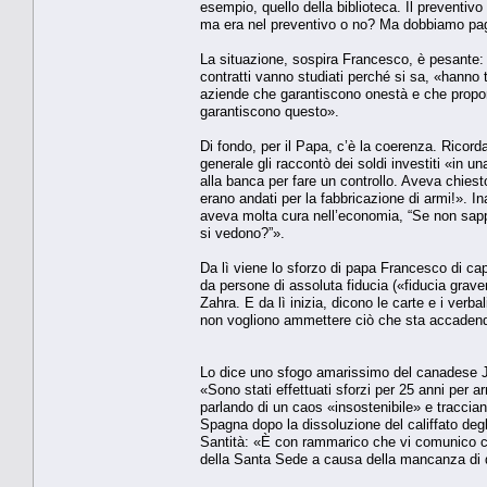
esempio, quello della biblioteca. Il preventi
ma era nel preventivo o no? Ma dobbiamo paga
La situazione, sospira Francesco, è pesante: 
contratti vanno studiati perché si sa, «hanno 
aziende che garantiscono onestà e che propongo
garantiscono questo».
Di fondo, per il Papa, c’è la coerenza. Ricor
generale gli raccontò dei soldi investiti «in
alla banca per fare un controllo. Aveva chiest
erano andati per la fabbricazione di armi!». I
aveva molta cura nell’economia, “Se non sapp
si vedono?”».
Da lì viene lo sforzo di papa Francesco di capi
da persone di assoluta fiducia («fiducia grav
Zahra. E da lì inizia, dicono le carte e i verb
non vogliono ammettere ciò che sta accadendo
Lo dice uno sfogo amarissimo del canadese Jo
«Sono stati effettuati sforzi per 25 anni per ar
parlando di un caos «insostenibile» e tracciando
Spagna dopo la dissoluzione del califfato deg
Santità: «È con rammarico che vi comunico ch
della Santa Sede a causa della mancanza di d