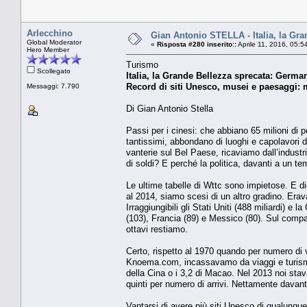
Arlecchino
Gian Antonio STELLA - Italia, la Gra
Global Moderator
«
Risposta #280 inserito::
Aprile 11, 2016, 05:5
Hero Member
Turismo
Scollegato
Italia, la Grande Bellezza sprecata: Germa
Record di siti Unesco, musei e paesaggi:
Messaggi: 7.790
Di Gian Antonio Stella
Passi per i cinesi: che abbiano 65 milioni di
tantissimi, abbondano di luoghi e capolavori
vanterie sul Bel Paese, ricaviamo dall’industr
di soldi? E perché la politica, davanti a un t
Le ultime tabelle di Wttc sono impietose. E d
al 2014, siamo scesi di un altro gradino. Erav
Irraggiungibili gli Stati Uniti (488 miliardi) 
(103), Francia (89) e Messico (80). Sul compar
ottavi restiamo.
Certo, rispetto al 1970 quando per numero di v
Knoema.com, incassavamo da viaggi e turismo 2
della Cina o i 3,2 di Macao. Nel 2013 noi st
quinti per numero di arrivi. Nettamente davanti 
Vantarsi di avere più siti Unesco di qualunque a