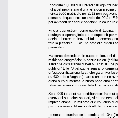
Ricordate? Quasi due universitari ogni tre becc
figlia del proprietario d’una villa con piscina c
«circa 5000 matricole nel 2012 non pagavano l
sceso a cinquecento: un crollo del 90%». E fal
poi avvocati per anni ciondolanti in causa in c
Fino ai casi estremi come quello di Lesina, in
sostegno» sparpagliate come supplenti per mez
decine di autocertificazioni false accompagn
fare la pizzaiola... Così ho dato alla organizz
presentarli».
Ma come dimenticare le autocertificazioni di 
residenze anagrafiche in centro tra cui (spir
sardi che dichiarando d’aver 910 cavalli (ne
pubblici? E le 73 palazzine senza fondamenta
un’autocertificazione falsa che garantiva fosse
su 430 solo a Voghera) date a chi non ne aveva 
erano auto-aumentati la busta paga auto-certif
falso per avere il rinnovo della licenza nonos
Sono 906 i casi di autocertificazioni false ai 
esenzioni sui ticket sanitari, si citano centin
impressionanti: un miliardo di euro l’anno di
piscina e aveva 14 immobili affittati in nero e
Lo stesso scandalo della «carica dei 104» (l’