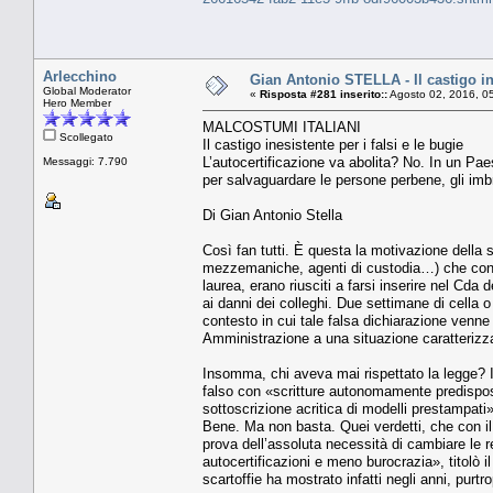
Arlecchino
Gian Antonio STELLA - Il castigo ine
Global Moderator
«
Risposta #281 inserito::
Agosto 02, 2016, 0
Hero Member
MALCOSTUMI ITALIANI
Scollegato
Il castigo inesistente per i falsi e le bugie
L’autocertificazione va abolita? No. In un Paes
Messaggi: 7.790
per salvaguardare le persone perbene, gli imb
Di Gian Antonio Stella
Così fan tutti. È questa la motivazione della s
mezzemaniche, agenti di custodia…) che con un
laurea, erano riusciti a farsi inserire nel Cda 
ai danni dei colleghi. Due settimane di cella 
contesto in cui tale falsa dichiarazione venne
Amministrazione a una situazione caratterizz
Insomma, chi aveva mai rispettato la legge? In
falso con «scritture autonomamente predispost
sottoscrizione acritica di modelli prestampat
Bene. Ma non basta. Quei verdetti, che con il l
prova dell’assoluta necessità di cambiare le rego
autocertificazioni e meno burocrazia», titolò il
scartoffie ha mostrato infatti negli anni, purtro