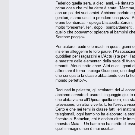
Federico quella sera, a dieci anni, «è rimasto 
prima cosa che mi ha detto è stata: “Mamma, t
con un po’ dei suoi amici. Abbiamo parlato e p
genitori, siamo usciti a prendere una pizza. Pr
erano bombardati - spiega Elisabetta Zardini, c
molto “presente”. Ieri, dopo i bombardamenti
quello che potevamo: spiegare ai bambini che d
Sarebbe peggio».
Per aiutare i padri e le madri in questi giorni 
insieme alleggerire le loro paure, l’Associazione
quotidien per i ragazzini e L’Actu (sta per «l’
e maestre delle elementari della sede di Avenu
smarriti. Alcuni sotto choc. Altri quasi igna
affrontare il tema - spiega Giuseppe, uno deg
che conquista la classe abbattendo con la fio
mondo perfetto?».
Radunati in palestra, gli scolaretti del «Leon
abbiamo cercato di usare il linguaggio giusto 
che abita vicino all’Opera, quella sera, era 
televisione, un’altra viverle. E lei l’aveva vis
Certo è che nei temi in classe fatti ieri mattin
telegiornali, ogni bambino ha elaborato la sto
finestra al Bataclan, chi è andato oltre le i
maestra Maia -. Un bambino ha scritto di esse
quell’immagine non è mai uscita».