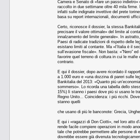
Camera e Senato di «fare un passo indietro» el
raccolto in due settimane oltre 40 mila firme.
infatti sulle indignate invettive del prete tor
basa su report internazionali, documenti ufficial
Certo, riconosce il dossier, la stessa Bankit
precisare il valore ottimale» del limite al con
innalzamento del limite generale». In astratto
Paesi di radicate tradizioni di rispetto delle 
esistano limiti al contante. Ma «l’Italia è il 
sull’evasione fiscale». Non basta: «”Nero” ed 
favorire quel terreno di coltura in cui le mafie
contrario.
E qui il dossier, dopo avere ricordato il rapp
a 1.000 euro e «una dozzina di pareri sulle le
Bankitalia del 2013: «Quanto più un’economia 
sommerso». Lo ricorda una tabella dello stess
15%) lì stanno i paesi dove più si usano le t
Regno Unito... Coincidenza: i più ricchi. Dove
stanno quelli
che usano di più le banconote: Grecia, Ungheria
E qui i «ragazzi di Don Ciotti», nel loro att
rende facile compiere operazioni in modo ano
tale che potrebbe permettere alle persone di e
dovrebbe essere già divenuta tecnologicament