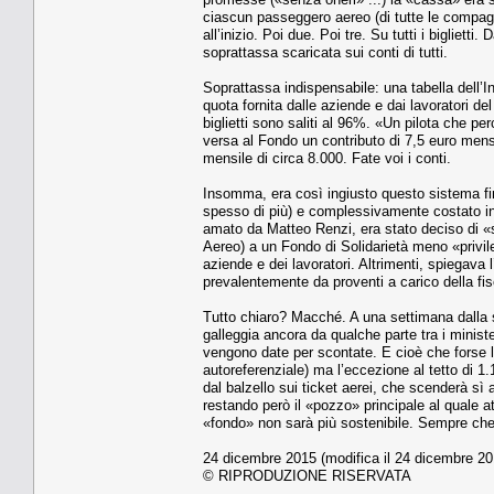
ciascun passeggero aereo (di tutte le compagni
all’inizio. Poi due. Poi tre. Su tutti i bigliett
soprattassa scaricata sui conti di tutti.
Soprattassa indispensabile: una tabella dell’I
quota fornita dalle aziende e dai lavoratori de
biglietti sono saliti al 96%. «Un pilota che pe
versa al Fondo un contributo di 7,5 euro men
mensile di circa 8.000. Fate voi i conti.
Insomma, era così ingiusto questo sistema fina
spesso di più) e complessivamente costato in 
amato da Matteo Renzi, era stato deciso di «
Aereo) a un Fondo di Solidarietà meno «privile
aziende e dei lavoratori. Altrimenti, spiegava l
prevalentemente da proventi a carico della fis
Tutto chiaro? Macché. A una settimana dalla 
galleggia ancora da qualche parte tra i minis
vengono date per scontate. E cioè che forse l’
autoreferenziale) ma l’eccezione al tetto di 1
dal balzello sui ticket aerei, che scenderà sì 
restando però il «pozzo» principale al quale a
«fondo» non sarà più sostenibile. Sempre che,
24 dicembre 2015 (modifica il 24 dicembre 20
© RIPRODUZIONE RISERVATA