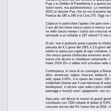
Pupi o lo Zibibbo di Pantelleria) è a questo p
nostri nonni, ma autolesionistico. Lo meritia
2010 un dossier Pwc che se noi ricaviamo dai
Francia da 180 a 190 e la Cina 270. Oggi va 
Colpisce in particolare l’apatia che pare aver 
L’uso del bicchiere mezzo pieno e mezzo vuoto.
se nello stesso tempo i turisti son cresciuti n
arrivando a un miliardo e 187 milioni? O non
Di più: non è piuttosto preoccupante la sforb
passata da 4,1 giorni del 2001 a 3,6 giorni de
ridotto la spesa pro capite di ogni visitatore,
che senza questa sforbiciata avremmo avuto 19
senza che alcuno si chiedesse seriamente: c’e
Index 2014-15» ci abbia visti scivolare nella c
Confimpresa, in vista di un convegno a Roma, 
altri»: americani, inglesi, francesi, tedeschi, 
web, quasi il 65%, o le spese dei cinesi: 326
soddisfatti (tranne per il caro-benzina) di auto
bendisposti, si dicono «per nulla o poco soddis
paesaggi e musei) sono i giapponesi: uno su tre 
Spiccano, nel diluvio di numeri di questi giorn
contribuito con 7200 miliardi di dollari (il 9,8%
crescere ancora del 4% l’anno fino al 2016, c