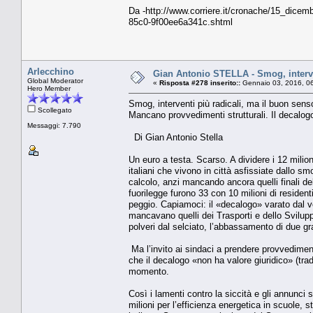
Da -http://www.corriere.it/cronache/15_dicem
85c0-9f00ee6a341c.shtml
Arlecchino
Gian Antonio STELLA - Smog, interve
Global Moderator
«
Risposta #278 inserito::
Gennaio 03, 2016, 0
Hero Member
Smog, interventi più radicali, ma il buon sens
Scollegato
Mancano provvedimenti strutturali. Il decalogo
Messaggi: 7.790
Di Gian Antonio Stella
Un euro a testa. Scarso. A dividere i 12 milion
italiani che vivono in città asfissiate dallo s
calcolo, anzi mancando ancora quelli finali d
fuorilegge furono 33 con 10 milioni di residen
peggio. Capiamoci: il «decalogo» varato dal ve
mancavano quelli dei Trasporti e dello Svilup
polveri dal selciato, l’abbassamento di due gr
Ma l’invito ai sindaci a prendere provvediment
che il decalogo «non ha valore giuridico» (tra
momento.
Così i lamenti contro la siccità e gli annunci 
milioni per l’efficienza energetica in scuole, s