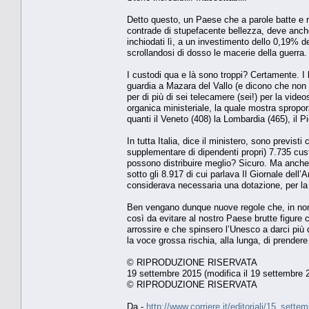
Detto questo, un Paese che a parole batte e ri
contrade di stupefacente bellezza, deve anch
inchiodati lì, a un investimento dello 0,19% d
scrollandosi di dosso le macerie della guerra.
I custodi qua e là sono troppi? Certamente. I l
guardia a Mazara del Vallo (e dicono che non 
per di più di sei telecamere (sei!) per la vide
organica ministeriale, la quale mostra spropo
quanti il Veneto (408) la Lombardia (465), il Pi
In tutta Italia, dice il ministero, sono previs
supplementare di dipendenti propri) 7.735 cust
possono distribuire meglio? Sicuro. Ma anche
sotto gli 8.917 di cui parlava Il Giornale dell
considerava necessaria una dotazione, per la s
Ben vengano dunque nuove regole che, in nome 
così da evitare al nostro Paese brutte figure co
arrossire e che spinsero l’Unesco a darci più
la voce grossa rischia, alla lunga, di prender
© RIPRODUZIONE RISERVATA
19 settembre 2015 (modifica il 19 settembre 2
© RIPRODUZIONE RISERVATA
Da -
http://www.corriere.it/editoriali/15_set