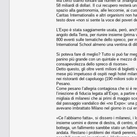
Ma certo siamo lontani dai numeri di Shanghai
58 miliardi di dollari. Il cui recupero resterà 
spazio alla gastronomia, alle leccornie, ai cuoc
Caritas Internationalis e altri organismi non h
testo dove «non si sente la voce dei poveri de
L’Expo è stata saggiamente usata, però, anche 
angolo della Terra, per riunire insieme (prima 
800 eventi sulle tematiche dello spreco, per me
International School almeno una ventina di dibat
Si poteva fare di meglio? Tutto si può far meg
panino più grande con un quintale e mezzo di
consapevolezza dello spreco di risorse».
Detto questo, gli oltre venti milioni di bigliet
mese più impetuoso di ospiti negli hotel milan
nei ristoranti del capoluogo (190 milioni solo 
Pesano.
Come pesano l’allegria contagiosa che si è res
l’iniezione di fiducia legata all’Expo, a parti
migliaia di milanesi che ai primi di maggio sces
dal passaggio vandalico dei «no Expo»: una pr
avevano imbrattato Milano nel giorno in cui er
«Ce l’abbiamo fatta», si dissero i milanesi, i lo
insieme uomini e donne di destra, di centro, d
bottega, un fallimento sarebbe stato un fallim
andata. Restano i problemi dei ritardi perenni,