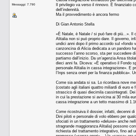
Il privilegio va verso il rinnovo. È finanziato co
Messaggi: 7.790
dell’indennità.
Ma il provvedimento è ancora fermo
Di Gian Antonio Stella
«È Natale, è Natale / si può fare di più...». Il
Alitalia non si può proprio dare. Il governo, i
undici anni dopo il primo accordo sul «fondo v
canzoncina di Alicia dedicata a un pandoro ha 
successo l’anno scorso, sta per succedere di nu
partiamo dall’inizio. Da un’agenzia Ansa titola
dieci anni fa. Diceva: «È operativo il Fondo spe
personale Alitalia in cassa integrazione». E
l’Inps senza oneri per la finanza pubblica». U
Come sia andata si sa. Lo ricordava nove mes
(costato agli italiani quattro miliardi di euro 
strascico di quasi diecimila cassintegrati. Dei
in cui la prestazione si avvicina ai 30 mila euro
cassa integrazione a un tetto massimo di 1.1
Come ricostruiva il dossier, infatti, decenni d
Dini piloti e personale di volo ebbero per qual
sfociati in un trattamento «deluxe» anche nello 
stragrande maggioranza Alitalia) possono cont
richiesta del trattamento integrativo, fino ad 
promesse («senza oneri» ...) la «cassa» era s