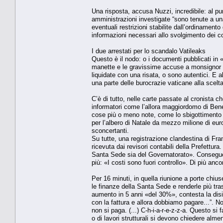
Una risposta, accusa Nuzzi, incredibile: al pun
amministrazioni investigate “sono tenute a una
eventuali restrizioni stabilite dall’ordinamen
informazioni necessari allo svolgimento dei com
I due arrestati per lo scandalo Vatileaks
Questo è il nodo: o i documenti pubblicati in «
manette e le gravissime accuse a monsignor 
liquidate con una risata, o sono autentici. E
una parte delle burocrazie vaticane alla scelt
C’è di tutto, nelle carte passate al cronista 
informatori come l’allora maggiordomo di Bene
cose più o meno note, come lo sbigottimento d
per l’albero di Natale da mezzo milione di euro
sconcertanti.
Su tutte, una registrazione clandestina di Fra
ricevuta dai revisori contabili della Prefettur
Santa Sede sia del Governatorato». Conseguenz
più: «I costi sono fuori controllo». Di più anc
Per 16 minuti, in quella riunione a porte chiu
le finanze della Santa Sede e renderle più tra
aumento in 5 anni «del 30%», contesta la dis
con la fattura e allora dobbiamo pagare...”. 
non si paga. (...) C-h-i-a-r-e-z-z-a. Questo s
o di lavori strutturali si devono chiedere alme