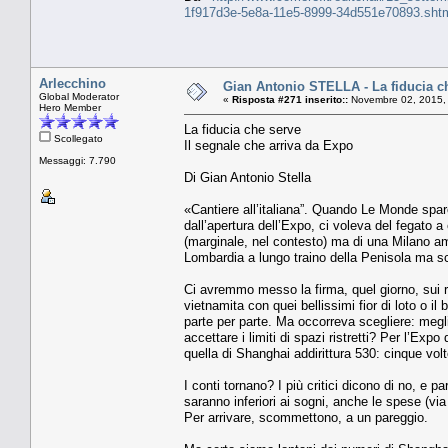
1f917d3e-5e8a-11e5-8999-34d551e70893.sht
Arlecchino
Gian Antonio STELLA - La fiducia ch
Global Moderator
«
Risposta #271 inserito::
Novembre 02, 2015,
Hero Member
La fiducia che serve
Scollegato
Il segnale che arriva da Expo
Messaggi: 7.790
Di Gian Antonio Stella
«Cantiere all’italiana”. Quando Le Monde sparò
dall’apertura dell’Expo, ci voleva del fegato 
(marginale, nel contesto) ma di una Milano a
Lombardia a lungo traino della Penisola ma sciv
Ci avremmo messo la firma, quel giorno, sui ri
vietnamita con quei bellissimi fior di loto o il
parte per parte. Ma occorreva scegliere: me
accettare i limiti di spazi ristretti? Per l’Ex
quella di Shanghai addirittura 530: cinque v
I conti tornano? I più critici dicono di no, e p
saranno inferiori ai sogni, anche le spese (vi
Per arrivare, scommettono, a un pareggio.