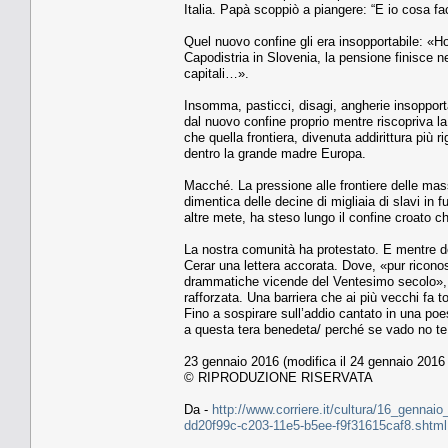
Italia. Papà scoppiò a piangere: “E io cosa 
Quel nuovo confine gli era insopportabile: «Ho 
Capodistria in Slovenia, la pensione finisce 
capitali…».
Insomma, pasticci, disagi, angherie insopporta
dal nuovo confine proprio mentre riscopriva la
che quella frontiera, divenuta addirittura più
dentro la grande madre Europa.
Macché. La pressione alle frontiere delle mass
dimentica delle decine di migliaia di slavi in 
altre mete, ha steso lungo il confine croato ch
La nostra comunità ha protestato. E mentre dep
Cerar una lettera accorata. Dove, «pur ricono
drammatiche vicende del Ventesimo secolo», l’
rafforzata. Una barriera che ai più vecchi fa t
Fino a sospirare sull’addio cantato in una poe
a questa tera benedeta/ perché se vado no te 
23 gennaio 2016 (modifica il 24 gennaio 2016 
© RIPRODUZIONE RISERVATA
Da -
http://www.corriere.it/cultura/16_gennaio_
dd20f99c-c203-11e5-b5ee-f9f31615caf8.shtml