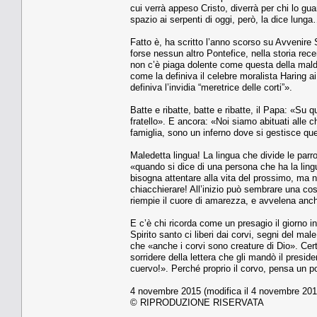
cui verrà appeso Cristo, diverrà per chi lo g
spazio ai serpenti di oggi, però, la dice lung
Fatto è, ha scritto l’anno scorso su Avvenire
forse nessun altro Pontefice, nella storia rec
non c’è piaga dolente come questa della maldic
come la definiva il celebre moralista Haring 
definiva l’invidia “meretrice delle corti”».
Batte e ribatte, batte e ribatte, il Papa: «Su q
fratello». E ancora: «Noi siamo abituati alle 
famiglia, sono un inferno dove si gestisce quest
Maledetta lingua! La lingua che divide le par
«quando si dice di una persona che ha la ling
bisogna attentare alla vita del prossimo, ma nep
chiacchierare! All’inizio può sembrare una co
riempie il cuore di amarezza, e avvelena anch
E c’è chi ricorda come un presagio il giorno 
Spirito santo ci liberi dai corvi, segni del m
che «anche i corvi sono creature di Dio». Cer
sorridere della lettera che gli mandò il presi
cuervo!». Perché proprio il corvo, pensa un po
4 novembre 2015 (modifica il 4 novembre 2015
© RIPRODUZIONE RISERVATA