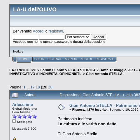
LA-U dell'OLIVO
Benvenuto!
Accedi
o
registrati
.
Accesso con nome utente, password e durata della sessione
Notizie
:
HOME
GUIDA
RICERCA
AGENDA
ACCEDI
REGISTRATI
LA-U dell'OLIVO
>
Forum Pubblico
>
LA-U STORICA 2 -Ante 12 maggio 2023 
INVESTICATIVO d'INCHIESTA. OPINIONISTI.
>
Gian Antonio STELLA -
Pagine:
1
...
17
18
[
19
]
20
Autore
Discussione: Gian Antonio STELLA - (Letto 383
Arlecchino
Gian Antonio STELLA - Patrimonio ind
Global Moderator
«
Risposta #270 inserito::
Settembre 19, 2015,
Hero Member
Patrimonio indifeso
Scollegato
La cultura e le verità non dette
Messaggi: 7.790
Di Gian Antonio Stella