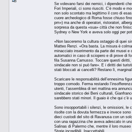
Se volevano farsi dei nemici, i dipendenti che
Fori Imperiali, ci sono riusciti. C’è modo e m
non solo scontato ma legittimo il coro di esasp
cuore archeologico di Roma fosse chiuso fino 
pm») ma anche di operatori, ristoratori, alberg
sorpresa da questa «sua» città che non finisce
Sydney o New York e aveva solo oggi per pote
«Non lasceremo la cultura ostaggio di quei sin
Matteo Renzi. «Ora basta. La misura è colma», 
minacciato inserimento da parte dei musei e dei s
automatici in caso di sciopero e di prove di f
fila Susanna Camusso. Toccare questi diritti
sindacale non si può fare». E i diritti dei turi
stati bloccati ai cancelli? Restano lì, marginal
Scaricare le responsabilità dell’ennesima figurac
troppo comodo. Ferma restando l’insofferenza c
utenti, l’assemblea di ieri mattina era annunc
sindacale storico dei Beni culturali, Gianfranco
sarebbero stati minori. Il guaio è che qui c’è un
Sono insopportabili i silenzi, le omissioni, l
risolte con la dovuta fermezza e invece sono 
dieci custodi del sito di Ravanusa con un solo
con una ragazzina che aveva adescato in una 
Salinas di Palermo che, mentre il loro museo ve
Storie incredibili. Inaccettabili.