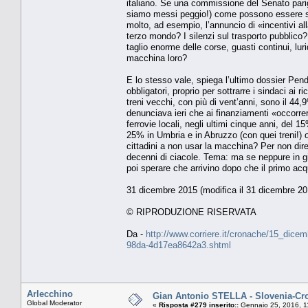
italiano. Se una commissione del Senato parig
siamo messi peggio!) come possono essere spa
molto, ad esempio, l’annuncio di «incentivi al
terzo mondo? I silenzi sul trasporto pubblico
taglio enorme delle corse, guasti continui, lu
macchina loro?
E lo stesso vale, spiega l’ultimo dossier Pend
obbligatori, proprio per sottrarre i sindaci ai ri
treni vecchi, con più di vent’anni, sono il 4
denunciava ieri che ai finanziamenti «occorre
ferrovie locali, negli ultimi cinque anni, del 1
25% in Umbria e in Abruzzo (con quei treni!) o
cittadini a non usar la macchina? Per non dire
decenni di ciacole. Tema: ma se neppure in 
poi sperare che arrivino dopo che il primo acq
31 dicembre 2015 (modifica il 31 dicembre 20
© RIPRODUZIONE RISERVATA
Da -
http://www.corriere.it/cronache/15_dice
98da-4d17ea8642a3.shtml
Arlecchino
Gian Antonio STELLA - Slovenia-Croazi
Global Moderator
«
Risposta #279 inserito::
Gennaio 25, 2016, 1