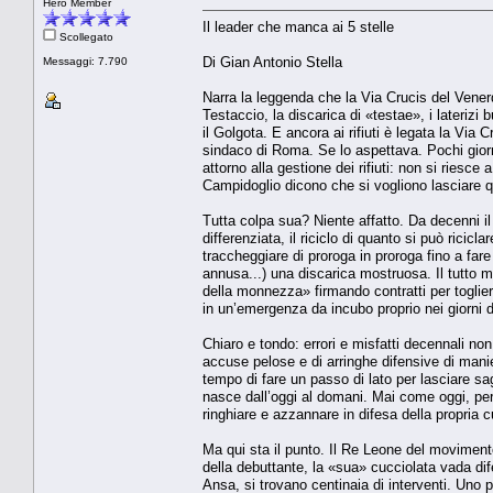
Hero Member
Il leader che manca ai 5 stelle
Scollegato
Di Gian Antonio Stella
Messaggi: 7.790
Narra la leggenda che la Via Crucis del Vene
Testaccio, la discarica di «testae», i laterizi b
il Golgota. E ancora ai rifiuti è legata la Vi
sindaco di Roma. Se lo aspettava. Pochi giorn
attorno alla gestione dei rifiuti: non si riesce 
Campidoglio dicono che si vogliono lasciare q
Tutta colpa sua? Niente affatto. Da decenni il
differenziata, il riciclo di quanto si può ricicl
traccheggiare di proroga in proroga fino a far
annusa...) una discarica mostruosa. Il tutto 
della monnezza» firmando contratti per toglier
in un’emergenza da incubo proprio nei giorni d
Chiaro e tondo: errori e misfatti decennali no
accuse pelose e di arringhe difensive di manie
tempo di fare un passo di lato per lasciare s
nasce dall’oggi al domani. Mai come oggi, però
ringhiare e azzannare in difesa della propria c
Ma qui sta il punto. Il Re Leone del movimento
della debuttante, la «sua» cucciolata vada dif
Ansa, si trovano centinaia di interventi. Uno 