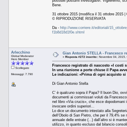
possibili postumi investigativi. Vigileremo, 
Bene.
31 ottobre 2015 (modifica il 31 ottobre 2015 |
© RIPRODUZIONE RISERVATA
Da -
http://www.corriere.it/editoriali/15_otto
f1b8d18d1f0e.shtml
Arlecchino
Gian Antonio STELLA - Francesco regi
Global Moderator
«
Risposta #272 inserito::
Novembre 04, 2015, 
Hero Member
Francesco registrato di nascosto «I costi 
Scollegato
In una riunione a porte chiuse il Papa avv
Le indicazioni: «Prima di ogni acquisto si
Messaggi: 7.790
Di Gian Antonio Stella
C’ è qualcuno sopra il Papa? Il buon Dio, ovvio.
documenti ai commissari voluti da Francesco pe
nel libro «Via crucis», che esce dopodomani in
invocare ordini superiori...
Lo dice un documento intestato alla Segreteria
dell’Obolo di San Pietro, che per il 79,4% se 
annuale delle entrate (...) dall’altro si è mante
utilizzo, in quanto escluso dal bilancio conso