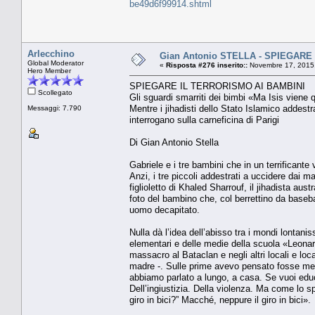
be49d6f99914.shtml
Arlecchino
Gian Antonio STELLA - SPIEGARE
Global Moderator
«
Risposta #276 inserito::
Novembre 17, 2015,
Hero Member
SPIEGARE IL TERRORISMO AI BAMBINI
Scollegato
Gli sguardi smarriti dei bimbi «Ma Isis viene 
Mentre i jihadisti dello Stato Islamico addestr
Messaggi: 7.790
interrogano sulla carneficina di Parigi
Di Gian Antonio Stella
Gabriele e i tre bambini che in un terrificante
Anzi, i tre piccoli addestrati a uccidere dai 
figlioletto di Khaled Sharrouf, il jihadista aus
foto del bambino che, col berrettino da baseba
uomo decapitato.
Nulla dà l’idea dell’abisso tra i mondi lontanis
elementari e delle medie della scuola «Leonard
massacro al Bataclan e negli altri locali e loca
madre -. Sulle prime avevo pensato fosse meg
abbiamo parlato a lungo, a casa. Se vuoi educa
Dell’ingiustizia. Della violenza. Ma come lo 
giro in bici?” Macché, neppure il giro in bici».