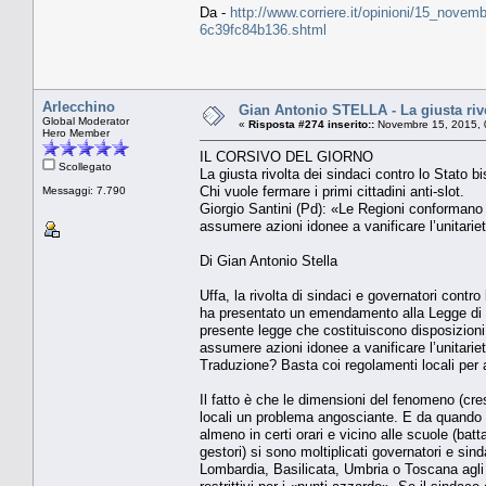
Da -
http://www.corriere.it/opinioni/15_novem
6c39fc84b136.shtml
Arlecchino
Gian Antonio STELLA - La giusta rivo
Global Moderator
«
Risposta #274 inserito::
Novembre 15, 2015, 
Hero Member
IL CORSIVO DEL GIORNO
Scollegato
La giusta rivolta dei sindaci contro lo Stato b
Chi vuole fermare i primi cittadini anti-slot.
Messaggi: 7.790
Giorgio Santini (Pd): «Le Regioni conformano i
assumere azioni idonee a vanificare l’unitarie
Di Gian Antonio Stella
Uffa, la rivolta di sindaci e governatori cont
ha presentato un emendamento alla Legge di Sta
presente legge che costituiscono disposizioni
assumere azioni idonee a vanificare l’unitariet
Traduzione? Basta coi regolamenti locali per ar
Il fatto è che le dimensioni del fenomeno (cres
locali un problema angosciante. E da quando 
almeno in certi orari e vicino alle scuole (batt
gestori) si sono moltiplicati governatori e si
Lombardia, Basilicata, Umbria o Toscana agli