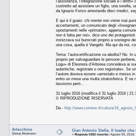
l’assistenza, l’integrazione sociale e i diritti
costretto ad assistere un figlio, una sorella,
da Ignazio Fonzo arrestando dieci medici, segu
E qui è il guaio: chi mente non viene mai pun
accertamenti, un comunicato degli «Insegnanti
spostamenti nelle «primarie», appena comunic
non è fatta per noi», dice uno dei protagonisti 
ironizzava sui burocrati proprio a sostegno d
una cosa, quella è Vangelo. Ma qui da noi, com
Tema: l’autocertificazione va abolita? No. In u
proprio per salvaguardare le persone perbene, 
Logu» di Eleonora d’Arborea concedeva ai suddit
autentiche, registrate o non registrate». Se u
l’autore doveva essere «arrestato e messo i
entro un mese una multa stratosferica. E se n
lassismo però…
31 luglio 2016 (modifica il 31 luglio 2016 | 21:
© RIPRODUZIONE RISERVATA
Da -
http://www.corriere.it/cultura/16_agost
Arlecchino
Gian Antonio Stella. Il leader che 
Global Moderator
«
Risposta #282 inserito::
Agosto 05, 2016,