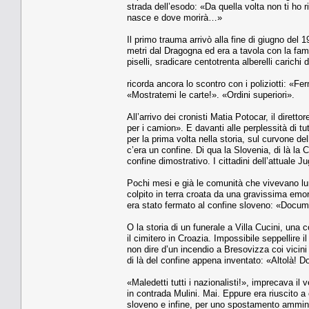
strada dell’esodo: «Da quella volta non ti ho 
nasce e dove morirà…»
Il primo trauma arrivò alla fine di giugno de
metri dal Dragogna ed era a tavola con la fami
piselli, sradicare centotrenta alberelli carichi
ricorda ancora lo scontro con i poliziotti: «Fe
«Mostratemi le carte!». «Ordini superiori».
All’arrivo dei cronisti Matia Potocar, il dirett
per i camion». E davanti alle perplessità di t
per la prima volta nella storia, sul curvone de
c’era un confine. Di qua la Slovenia, di là la 
confine dimostrativo. I cittadini dell’attuale J
Pochi mesi e già le comunità che vivevano lu
colpito in terra croata da una gravissima emo
era stato fermato al confine sloveno: «Docu
O la storia di un funerale a Villa Cucini, una 
il cimitero in Croazia. Impossibile seppellire 
non dire d’un incendio a Bresovizza coi vicin
di là del confine appena inventato: «Altolà! 
«Maledetti tutti i nazionalisti!», imprecava i
in contrada Mulini. Mai. Eppure era riuscito a 
sloveno e infine, per uno spostamento amminis