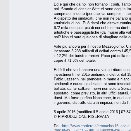
Ed è qui che da noi non tornano i conti. Tanto p
noi. Stando al dossier Wttc ci sono oggi in Ita
compreso l’indotto (per capirci: compresi i labor
A dispetto dei sindacati, che non ne parlano 
«turistici» di noi. Può darsi che altrove conti
672 mila occupati più di noi nel turismo diret
artistiche e paesaggistiche (dai musei alla vall
noi? Non ci sarà qualcosa di sbagliato nella g
Vale più ancora per il nostro Mezzogiorno. Che
incassato 3,238 miliardi di dollari contro i 45
il 12,2% dei turisti stranieri. Poco più dell
copre il 71,5% del totale.
Ed è lì che vedi ancora una volta i ritardi con 
investimenti nel 2015 andiamo indietro: dal 15º 
Fabio Lazzerini nel prendere in mano e rilancia
sindacali e cause giudiziarie, si sono insediati.
bollate, da far saltare i nervi non solo a Go
spostato, come previsto, in altri uffici stata
darsi. Ma forse perfino Napoleone, in quel co
il governo, distratto da altri impicci, non dà 
5 aprile 2016 (modifica il 5 aprile 2016 | 07:34
© RIPRODUZIONE RISERVATA
Da -
http://www.corriere.it/cronache/16_april
26616542-fab2-11e5-9ffb-8df96003b436.shtml