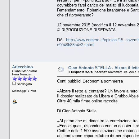
restrittivi per i «punti azzardo». Se il sindaco
dovrebbero farsi carico dei malati di ludopatia
l’emendamento. Polemiche istantanee e Santini
che ci riproveranno?
12 novembre 2015 (modifica il 12 novembre 2
© RIPRODUZIONE RISERVATA
DA -
http://www.corriere.it/opinioni/15_novem
c9048b83b4c2.shtml
Arlecchino
Gian Antonio STELLA - Alzare il tett
Global Moderator
«
Risposta #275 inserito::
Novembre 15, 2015, 
Hero Member
Conti pubblici L’economia sommersa
Scollegato
«Alzare il tetto al contante? Un favore a nero
Messaggi: 7.790
Il dossier realizzato da Libera e Grubbo Abel
Oltre 40 mila firme online raccolte
Di Gian Antonio Stella
«Al primo che mi dimostra la correlazione tra
«Eccoci qua», rispondono con un dossier Liber
Ciotti e delle 1.500 associazioni che ruotano 
anticorruzione «riparteilfuturo.it» per risponde