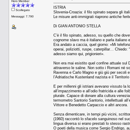
Hero Member
ISTRIA
Scollegato
Slovenia-Croazia: il filo spinato separa gli italia
Le misure anti-immigrati riaprono antiche ferit
Messaggi: 7.790
Di GIAN ANTONIO STELLA
C’è il filo spinato, adesso, su quello che dov
cognome slavo ma è italiano e parla italiano 
Era andato a caccia, quel giorno: «Mi telefona
operai, poliziotti, ruspe, caterpillar… Chied
adesso siamo qui, prigionieri».
Non era mai esistito quel confine attuale sul 
attraverso le saline. Non sotto i Romani né sott
Ravenna e Carlo Magno e giù giù per secoli e 
l’Adriatische Kustenland nazista e il Territorio 
E per millenni gli istriani avevano vissuto la 
all’impazzimento e all’odio fratricida e alle f
plurale. Capace di donare alla cultura venezia
termometro Santorio Santorio, intellettuali all
Vittore e Benedetto Carpaccio e altri ancora.
Senza dimenticare, in tempi più vicini, scrit
(1960) raccontò lo sfacelo sanguinoso nel suo
lingua diversa si erano prestati lo stesso rast
O poeti della musica come Sergio Endrigo, aut