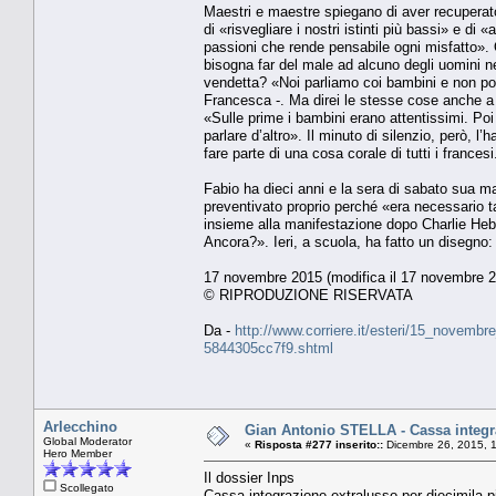
Maestri e maestre spiegano di aver recuperato 
di «risvegliare i nostri istinti più bassi» e di
passioni che rende pensabile ogni misfatto». O
bisogna far del male ad alcuno degli uomini nep
vendetta? «Noi parliamo coi bambini e non pos
Francesca -. Ma direi le stesse cose anche 
«Sulle prime i bambini erano attentissimi. Po
parlare d’altro». Il minuto di silenzio, però, 
fare parte di una cosa corale di tutti i frances
Fabio ha dieci anni e la sera di sabato sua m
preventivato proprio perché «era necessario ta
insieme alla manifestazione dopo Charlie H
Ancora?». Ieri, a scuola, ha fatto un disegno
17 novembre 2015 (modifica il 17 novembre 2
© RIPRODUZIONE RISERVATA
Da -
http://www.corriere.it/esteri/15_novembr
5844305cc7f9.shtml
Arlecchino
Gian Antonio STELLA - Cassa integraz
Global Moderator
«
Risposta #277 inserito::
Dicembre 26, 2015, 
Hero Member
Il dossier Inps
Scollegato
Cassa integrazione extralusso per diecimila pi