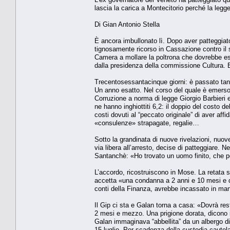
lascia la carica a Montecitorio perché la legg
Di Gian Antonio Stella
È ancora imbullonato lì. Dopo aver patteggiato
tignosamente ricorso in Cassazione contro il 
Camera a mollare la poltrona che dovrebbe e
dalla presidenza della commissione Cultura. E
Trecentosessantacinque giorni: è passato tant
Un anno esatto. Nel corso del quale è emerso
Corruzione a norma di legge Giorgio Barbieri 
ne hanno inghiottiti 6,2: il doppio del costo d
costi dovuti al “peccato originale” di aver affi
«consulenze» strapagate, regalie…
Sotto la grandinata di nuove rivelazioni, nuov
via libera all’arresto, decise di patteggiare. N
Santanchè: «Ho trovato un uomo finito, che per
L’accordo, ricostruiscono in Mose. La retata
accetta «una condanna a 2 anni e 10 mesi e di
conti della Finanza, avrebbe incassato in manier
Il Gip ci sta e Galan torna a casa: «Dovrà rest
2 mesi e mezzo. Una prigione dorata, dicono in
Galan immaginava “abbellita” da un albergo di
15 luglio. Per scadenza della custodia cautela