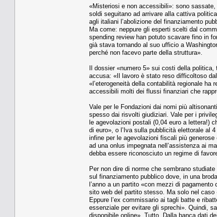
«Misteriosi e non accessibili»: sono sassate, l
soldi seguitano ad arrivare alla cattiva polit
agli italiani l’abolizione del finanziamento pub
Ma come: neppure gli esperti scelti dal commi
spending review han potuto scavare fino in fon
già stava tornando al suo ufficio a Washingt
perché non facevo parte della struttura».
Il dossier «numero 5» sui costi della politica,
accusa: «Il lavoro è stato reso difficoltoso dal
«l’eterogeneità della contabilità regionale ha
accessibili molti dei flussi finanziari che rap
Vale per le Fondazioni dai nomi più altisonant
spesso dai risvolti giudiziari. Vale per i privil
le agevolazioni postali (0,04 euro a lettera!) 
di euro», o l’Iva sulla pubblicità elettorale a
infine per le agevolazioni fiscali più generos
ad una onlus impegnata nell’assistenza ai malat
debba essere riconosciuto un regime di favore 
Per non dire di norme che sembrano studiate 
sul finanziamento pubblico dove, in una brodag
l’anno a un partito «con mezzi di pagamento d
sito web del partito stesso. Ma solo nel caso 
Eppure l’ex commissario ai tagli batte e ribat
essenziale per evitare gli sprechi». Quindi, s
disponibile online». Tutto. Dalla banca dati dei