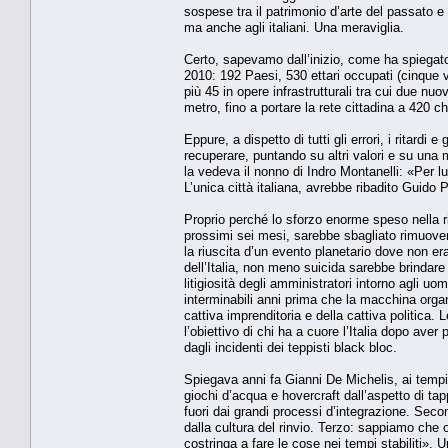
sospese tra il patrimonio d’arte del passato e 
ma anche agli italiani. Una meraviglia.
Certo, sapevamo dall’inizio, come ha spiegat
2010: 192 Paesi, 530 ettari occupati (cinque vol
più 45 in opere infrastrutturali tra cui due nu
metro, fino a portare la rete cittadina a 420 c
Eppure, a dispetto di tutti gli errori, i ritardi 
recuperare, puntando su altri valori e su una 
la vedeva il nonno di Indro Montanelli: «Per lu
L’unica città italiana, avrebbe ribadito Guido 
Proprio perché lo sforzo enorme speso nella 
prossimi sei mesi, sarebbe sbagliato rimuovere 
la riuscita d’un evento planetario dove non era
dell’Italia, non meno suicida sarebbe brindar
litigiosità degli amministratori intorno agli uo
interminabili anni prima che la macchina orga
cattiva imprenditoria e della cattiva politic
l’obiettivo di chi ha a cuore l’Italia dopo ave
dagli incidenti dei teppisti black bloc.
Spiegava anni fa Gianni De Michelis, ai tempi 
giochi d’acqua e hovercraft dall’aspetto di ta
fuori dai grandi processi d’integrazione. Seco
dalla cultura del rinvio. Terzo: sappiamo che
costringa a fare le cose nei tempi stabiliti». U