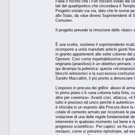
Fallai il rischio che i Fori fossero violati da
lati del quadriportico che circondava il Temp
Progetto vistato via via, dato che le rovine
allo Stato, da «due diversi Soprintendenti di 
Comune».
Il progetto prevede la rimozione delle «basi» 
È una scelta, sostiene il soprintendente ricalca
ricomporre a unità manufatti antichi giunti fin
in granito appartenenti alle sette colonne del p
Opinioni. Così come rispettabilissima è quella
originaria (anastilosi) è un obiettivo primari
qui divampa la polemica: questa «ricomposizi
blocchi antisismici e la successiva costruzio
Sandro Maccallini, il più pronto a denunciare l
L’esposto in procura dei grillini: abuso di arm
In primo piano c’è «una colonna tutta finta, c
altro per coerenza». Avanti così, attacca, «i
tutto è prezioso ed unico perché è autentico». 
è sfociata in un esposto alla Procura dove la s
colate di cemento armato per ricostruire le pa
violazione di una delle regole fondamentali del 
intervenire in qualsiasi momento sul bene e rip
progresso scientifico». Per capirci: se fra u
restauro, come si potranno ripristinare, ad es