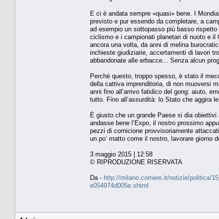
E ci è andata sempre «quasi» bene. I Mondiali 
previsto e pur essendo da completare, a campi
ad esempio un sottopasso più basso rispetto a
ciclismo e i campionati planetari di nuoto e 
ancora una volta, da anni di melina burocratic
inchieste giudiziarie, accertamenti di lavori tr
abbandonate alle erbacce... Senza alcun proge
Perché questo, troppo spesso, è stato il mecca
della cattiva imprenditoria, di non muoversi 
anni fino all’arrivo fatidico del gong: aiuto, 
tutto. Fino all’assurdità: lo Stato che aggira 
È giusto che un grande Paese si dia obiettiv
andasse bene l’Expo, il nostro prossimo appu
pezzi di cornicione provvisoriamente attacca
un po’ matto come il nostro, lavorare giorno d
3 maggio 2015 | 12:58
© RIPRODUZIONE RISERVATA
Da -
http://milano.corriere.it/notizie/politi
e054974d005e.shtml