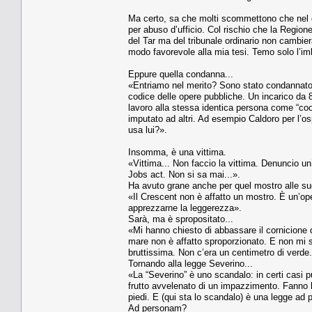
Ma certo, sa che molti scommettono che nel c
per abuso d’ufficio. Col rischio che la Regio
del Tar ma del tribunale ordinario non cambierà
modo favorevole alla mia tesi. Temo solo l’imbec
Eppure quella condanna...
«Entriamo nel merito? Sono stato condannato p
codice delle opere pubbliche. Un incarico da 
lavoro alla stessa identica persona come “coo
imputato ad altri. Ad esempio Caldoro per l’os
usa lui?».
Insomma, è una vittima.
«Vittima... Non faccio la vittima. Denuncio un
Jobs act. Non si sa mai...».
Ha avuto grane anche per quel mostro alle sue
«Il Crescent non è affatto un mostro. È un’oper
apprezzarne la leggerezza».
Sarà, ma è spropositato...
«Mi hanno chiesto di abbassare il cornicione di
mare non è affatto sproporzionato. E non mi s
bruttissima. Non c’era un centimetro di verde
Tornando alla legge Severino...
«La “Severino” è uno scandalo: in certi casi 
frutto avvelenato di un impazzimento. Fanno le
piedi. E (qui sta lo scandalo) è una legge ad
Ad personam?