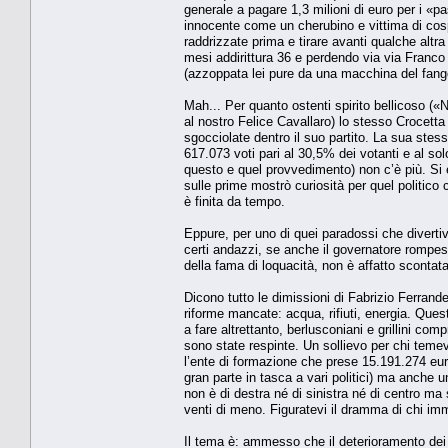
generale a pagare 1,3 milioni di euro per i «p
innocente come un cherubino e vittima di cosp
raddrizzate prima e tirare avanti qualche altr
mesi addirittura 36 e perdendo via via Franco 
(azzoppata lei pure da una macchina del fango
Mah... Per quanto ostenti spirito bellicoso 
al nostro Felice Cavallaro) lo stesso Crocetta sa
sgocciolate dentro il suo partito. La sua stes
617.073 voti pari al 30,5% dei votanti e al solo 
questo e quel provvedimento) non c’è più. Si 
sulle prime mostrò curiosità per quel politico
è finita da tempo.
Eppure, per uno di quei paradossi che divertiv
certi andazzi, se anche il governatore rompes
della fama di loquacità, non è affatto scontat
Dicono tutto le dimissioni di Fabrizio Ferrande
riforme mancate: acqua, rifiuti, energia. Quest
a fare altrettanto, berlusconiani e grillini co
sono state respinte. Un sollievo per chi temev
l’ente di formazione che prese 15.191.274 euro
gran parte in tasca a vari politici) ma anche u
non è di destra né di sinistra né di centro ma
venti di meno. Figuratevi il dramma di chi imm
Il tema è: ammesso che il deterioramento dei ra