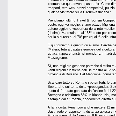
«comunque qua devono passare!». Come dimostra
trasporti, rete web, prezzi competitivi, pulizia.
qualche visitatore sulla Circumvesuviana?
Prendiamo l’ultimo Travel & Tourism Competit
posto, oggi va meglio: siamo ottavi. Miglioria
autonoleggio» o «copertura della rete mobile» 
(decimi). Ma restiamo al 133º posto per «compe
per la sicurezza, al 70º per «qualità delle infra
E qui torniamo a quanto dicevamo. Perché certo
(Matera, futura capitale europea della cultura
ad acchiappare turisti nel mondo. E i ritardi de
Mezzogiorno.
Sì, una migliore gestione potrebbe distribuire 
venti regioni turistiche dell’Ue mostra al 6° po
provincia di Bolzano. Del Meridione, nonostant
Scaricare tutto su Roma o i poteri forti, le b
Soprattutto sul tema della «propaganda». Spie
quota di fatturato generata dall’online è del 
Bretagna e addirittura 88% in Irlanda. Noi, m
esempio dalla Croazia, concorrente diretta sul
A farla corta: Renzi può anche mettere 12 mili
Basti vedere, appunto, la distanza abissale ne
Mezzogiorno, dalla Norvegia. Il Paese scandi