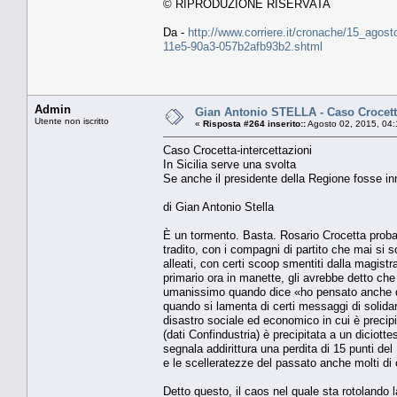
© RIPRODUZIONE RISERVATA
Da -
http://www.corriere.it/cronache/15_agosto
11e5-90a3-057b2afb93b2.shtml
Admin
Gian Antonio STELLA - Caso Crocetta-
Utente non iscritto
«
Risposta #264 inserito::
Agosto 02, 2015, 04:
Caso Crocetta-intercettazioni
In Sicilia serve una svolta
Se anche il presidente della Regione fosse in
di Gian Antonio Stella
È un tormento. Basta. Rosario Crocetta probab
tradito, con i compagni di partito che mai si so
alleati, con certi scoop smentiti dalla magistr
primario ora in manette, gli avrebbe detto ch
umanissimo quando dice «ho pensato anche di far
quando si lamenta di certi messaggi di solidari
disastro sociale ed economico in cui è precipi
(dati Confindustria) è precipitata a un diciott
segnala addirittura una perdita di 15 punti del
e le scelleratezze del passato anche molti di c
Detto questo, il caos nel quale sta rotolando 