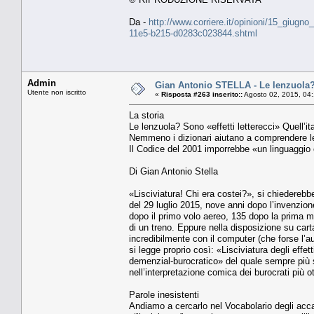
Da -
http://www.corriere.it/opinioni/15_giug
11e5-b215-d0283c023844.shtml
Admin
Gian Antonio STELLA - Le lenzuola? So
Utente non iscritto
«
Risposta #263 inserito::
Agosto 02, 2015, 04
La storia
Le lenzuola? Sono «effetti letterecci» Quell’it
Nemmeno i dizionari aiutano a comprendere le
Il Codice del 2001 imporrebbe «un linguaggio
Di Gian Antonio Stella
«Lisciviatura! Chi era costei?», si chiedereb
del 29 luglio 2015, nove anni dopo l’invenzione
dopo il primo volo aereo, 135 dopo la prima me
di un treno. Eppure nella disposizione su cart
incredibilmente con il computer (che forse l’
si legge proprio così: «Lisciviatura degli effet
demenzial-burocratico» del quale sempre più 
nell’interpretazione comica dei burocrati più 
Parole inesistenti
Andiamo a cercarlo nel Vocabolario degli acca