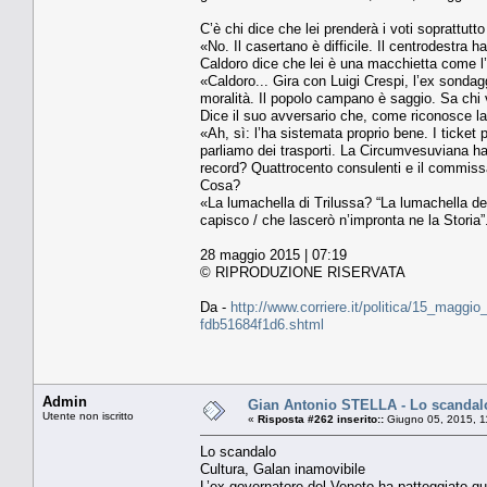
C’è chi dice che lei prenderà i voti soprattutto
«No. Il casertano è difficile. Il centrodestra 
Caldoro dice che lei è una macchietta come l’i
«Caldoro... Gira con Luigi Crespi, l’ex sonda
moralità. Il popolo campano è saggio. Sa chi 
Dice il suo avversario che, come riconosce la 
«Ah, sì: l’ha sistemata proprio bene. I ticket 
parliamo dei trasporti. La Circumvesuviana ha
record? Quattrocento consulenti e il commissa
Cosa?
«La lumachella di Trilussa? “La lumachella de 
capisco / che lascerò n’impronta ne la Storia”
28 maggio 2015 | 07:19
© RIPRODUZIONE RISERVATA
Da -
http://www.corriere.it/politica/15_maggi
fdb51684f1d6.shtml
Admin
Gian Antonio STELLA - Lo scandalo
Utente non iscritto
«
Risposta #262 inserito::
Giugno 05, 2015, 1
Lo scandalo
Cultura, Galan inamovibile
L’ex governatore del Veneto ha patteggiato qua