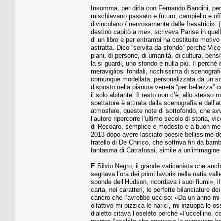
Insomma, per dirla con Fernando Bandini, per d
mischiavano passato e futuro, campiello e offi
divincolano / nervosamente dalle fresatrici»
destino capitò a me», scriveva Parise in quell
di un libro e per entrambi ha costituito motivo
astratta. Dico “servita da sfondo” perché Vic
piani, di persone, di umanità, di cultura, be
la si guardi, uno sfondo e nulla più. Il perché
meravigliosi fondali, ricchissima di scenografie
comunque modellata, personalizzata da un solo
disposto nella pianura veneta “per bellezza” c
il solo abitante. Il resto non c’è, allo stesso 
spettatore è attirata dalla scenografia e dal
atmosfere, queste note di sottofondo, che avv
l’autore ripercorre l’ultimo secolo di storia, v
di Recoaro, semplice e modesto e a buon merc
2013 dopo avere lasciato poesie bellissime de
fratello di De Chirico, che soffriva fin da bam
fantasma di Catrafossi, simile a un’immagine d
E Silvio Negro, il grande vaticanista che anc
segnava l’ora dei primi lavori» nella natia v
sponde dell’Hudson, ricordava i suoi fiumi», i
carta, nei caratteri, le perfette bilanciature d
cancro che l’avrebbe ucciso: «Da un anno mi in
olfattivo mi pizzica le narici, mi inzuppa le o
dialetto citava l’oseléto perché «l’uccellino, c