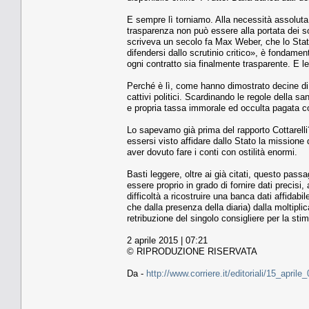
E sempre lì torniamo. Alla necessità assoluta di 
trasparenza non può essere alla portata dei sol
scriveva un secolo fa Max Weber, che lo Stato 
difendersi dallo scrutinio critico», è fondame
ogni contratto sia finalmente trasparente. E le
Perché è lì, come hanno dimostrato decine di c
cattivi politici. Scardinando le regole della 
e propria tassa immorale ed occulta pagata con 
Lo sapevamo già prima del rapporto Cottarelli
essersi visto affidare dallo Stato la missione d
aver dovuto fare i conti con ostilità enormi.
Basti leggere, oltre ai già citati, questo pa
essere proprio in grado di fornire dati precisi
difficoltà a ricostruire una banca dati affidabi
che dalla presenza della diaria) dalla moltipli
retribuzione del singolo consigliere per la st
2 aprile 2015 | 07:21
© RIPRODUZIONE RISERVATA
Da -
http://www.corriere.it/editoriali/15_apri