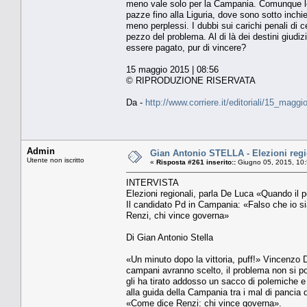
meno vale solo per la Campania. Comunque le
pazze fino alla Liguria, dove sono sotto inchies
meno perplessi. I dubbi sui carichi penali di c
pezzo del problema. Al di là dei destini giudiz
essere pagato, pur di vincere?
15 maggio 2015 | 08:56
© RIPRODUZIONE RISERVATA
Da -
http://www.corriere.it/editoriali/15_mag
Admin
Gian Antonio STELLA - Elezioni regi
Utente non iscritto
«
Risposta #261 inserito::
Giugno 05, 2015, 10:
INTERVISTA
Elezioni regionali, parla De Luca «Quando il p
Il candidato Pd in Campania: «Falso che io s
Renzi, chi vince governa»
Di Gian Antonio Stella
«Un minuto dopo la vittoria, puff!» Vincenzo 
campani avranno scelto, il problema non si por
gli ha tirato addosso un sacco di polemiche e 
alla guida della Campania tra i mal di pancia di
«Come dice Renzi: chi vince governa».