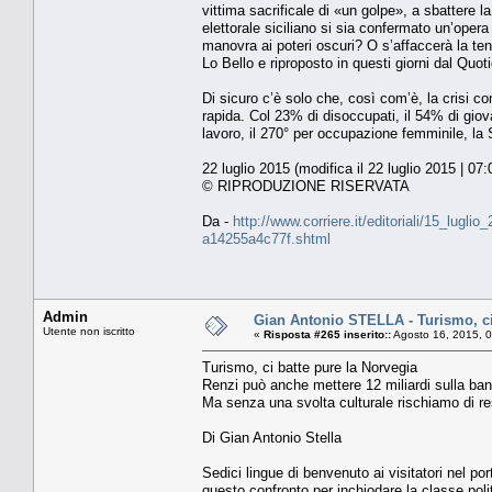
vittima sacrificale di «un golpe», a sbattere 
elettorale siciliano si sia confermato un’opera
manovra ai poteri oscuri? O s’affaccerà la te
Lo Bello e riproposto in questi giorni dal Quotid
Di sicuro c’è solo che, così com’è, la crisi co
rapida. Col 23% di disoccupati, il 54% di giov
lavoro, il 270° per occupazione femminile, la
22 luglio 2015 (modifica il 22 luglio 2015 | 07:
© RIPRODUZIONE RISERVATA
Da -
http://www.corriere.it/editoriali/15_lugli
a14255a4c77f.shtml
Admin
Gian Antonio STELLA - Turismo, ci
Utente non iscritto
«
Risposta #265 inserito::
Agosto 16, 2015, 
Turismo, ci batte pure la Norvegia
Renzi può anche mettere 12 miliardi sulla ban
Ma senza una svolta culturale rischiamo di res
Di Gian Antonio Stella
Sedici lingue di benvenuto ai visitatori nel por
questo confronto per inchiodare la classe politi