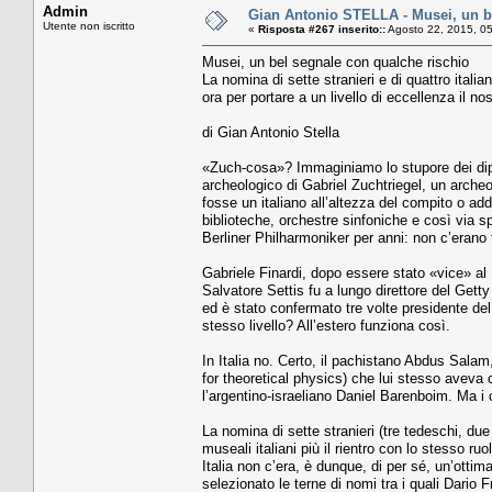
Admin
Gian Antonio STELLA - Musei, un b
Utente non iscritto
«
Risposta #267 inserito::
Agosto 22, 2015, 0
Musei, un bel segnale con qualche rischio
La nomina di sette stranieri e di quattro itali
ora per portare a un livello di eccellenza il no
di Gian Antonio Stella
«Zuch-cosa»? Immaginiamo lo stupore dei dipe
archeologico di Gabriel Zuchtriegel, un arche
fosse un italiano all’altezza del compito o addi
biblioteche, orchestre sinfoniche e così via sp
Berliner Philharmoniker per anni: non c’erano 
Gabriele Finardi, dopo essere stato «vice» al P
Salvatore Settis fu a lungo direttore del Getty 
ed è stato confermato tre volte presidente del
stesso livello? All’estero funziona così.
In Italia no. Certo, il pachistano Abdus Salam, 
for theoretical physics) che lui stesso aveva c
l’argentino-israeliano Daniel Barenboim. Ma i ca
La nomina di sette stranieri (tre tedeschi, due
museali italiani più il rientro con lo stesso ruo
Italia non c’era, è dunque, di per sé, un’ott
selezionato le terne di nomi tra i quali Dario