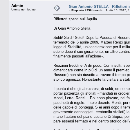
Admin
Gian Antonio STELLA - Riflettori s
Utente non iscritto
«
Risposta #256 inserito::
Aprile 16, 2015, 
Riflettori spenti sull’Aquila
Di Gian Antonio Stella
Soldi! Soldi! Soldi! Dopo la Pasqua di Resurre
terremoto del 6 aprile 2009, Matteo Renzi giur
legge di Stabilità, un’accelerazione per il mi
subito dopo il suo giuramento, un altro centin
finalmente passati all’azione».
Reazioni freddine. A dir poco. Con insulti, sbe
dimenticare come in più di un anno il premier, 
Rossore) non sia riuscito a trovare il tempo pe
storico agonizzi. Nonostante la visita sia st
Il punto è che gli abruzzesi, di soldi, se ne so
portar pazienza gli sfollati «mandati in croci
Monti, Letta, Renzi... Poi sono piovute, nei fat
pacchetti di regole. Il solo decreto Monti, per
delle gabbie di ponteggi. S ei anni dopo il terre
gravemente danneggiati, centomila sfollati) la
mano l’autore del piano Luciano Di Sopra, per
pare essersi fermato e nel centro storico dell’