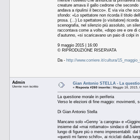
mentre l’oseléto che annuncia la primavera ha 
creature amava il gallo cedrone che secondo i
andava a ripulirsi il becco». E via via che sco
sfondo: «Lo spettatore non ricorda il titolo d
prosa. (…) Lo spettatore (o visitatore) ricor
scenografia, nel silenzio più assoluto, un si
raccontava come a volte, «dopo ore e ore di c
d’autunno, «si scaricavano un paio di colpi in a
9 maggio 2015 | 16:00
© RIPRODUZIONE RISERVATA
Da -
http://www.corriere.it/cultura/15_maggi
Admin
Gian Antonio STELLA - La question
Utente non iscritto
«
Risposta #260 inserito::
Maggio 16, 2015, 
La questione morale in periferia
Verso le elezioni di fine maggio: movimenti, sco
Di Gian Antonio Stella
Mancano solo «Genny ‘a carogna» e «Giggino ‘
insieme dal «mai rottamato» sindaco di Saler
lungo di figure più o meno impresentabili: dal
«questi mi fanno schifo», ai riciclati dalla lu