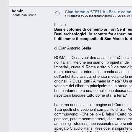
Admin
Gian Antonio STELLA - Basi e colonne
Utente non iscritto
«
Risposta #266 inserito::
Agosto 22, 2015, 04:
Il caso
Basi e colonne di cemento ai Fori Se il re
Beni archeologici: lo scontro fra esperti su
Il dilemma: il campanile di San Marco fu ri
di Gian Antonio Stella
ROMA — Cosa vuol dire anastilosi? «Che ci impo
noi italiani. Perché noi siamo i proprietari de
Imperiali, cuore di Roma e sito più visitato d’
ruota, dicevamo, intorno alla parola anastilosi
dell’antichità classica, ottenuta mediante la r
originali»? Quasi tutti? Almeno la metà? Un 
variante del dibattito principale: se la storia
bombardamento o una demolizione decisa da un 
rispettoso lasciare tutto come sta, a terra?
La prima denuncia sulle pagine del Corriere
Tutti quelli che vedono il campanile di San Mar
commuovono: «Che bello!» È falso? Certo non 
persone, potete scommetterci, dice: meno male
archeologi, studiosi, appassionati d’arte si i
spiegato Claudio Parisi Presicce, il soprinten