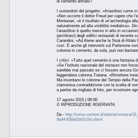
di cemento armato?
I sostenitori del progetto: «Anastilosi come i
«Non occorre il dottor Freud per capire che l’
Montanari, «è il risultato di un’archeologia al
naturalmente ad alta visibilità mediatica». Dic
l’anastilosi è quello messo in atto in occasion
(architravi) degli edifici restaurati di recente
Carandini, «Ad Atene anche la Stoà di Attalo f
così. E anche gli interventi sul Partenone son
colonna in cemento, da sola, può non bastare
I critici: «Tutto quel cemento è una fantasia 
«Se l’Istituto nazionale del restauro non fos
sarebbe mai passato se ci fossero ancora Giov
leggendaria colonna Traiana. «Rimettere insie
Ma inventarsi le colonne del Tempio della Pac
clamorosa contraddizione con la scelta di non 
a partire da migliaia di foto, per ricostruire o
17 agosto 2015 | 08:00
© RIPRODUZIONE RISERVATA
Da -
http://roma.corriere.it/notizie/cronaca/
9a44-839af1b02c5d.shtml