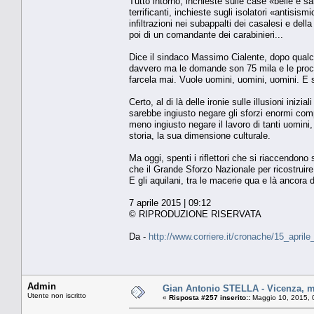
Tutto intorno, inchieste sulle case «belle e sa
terrificanti, inchieste sugli isolatori «antisi
infiltrazioni nei subappalti dei casalesi e de
poi di un comandante dei carabinieri...
Dice il sindaco Massimo Cialente, dopo qualch
davvero ma le domande son 75 mila e le proce
farcela mai. Vuole uomini, uomini, uomini. E s
Certo, al di là delle ironie sulle illusioni ini
sarebbe ingiusto negare gli sforzi enormi compi
meno ingiusto negare il lavoro di tanti uomini,
storia, la sua dimensione culturale.
Ma oggi, spenti i riflettori che si riaccendono
che il Grande Sforzo Nazionale per ricostruire
E gli aquilani, tra le macerie qua e là ancora d
7 aprile 2015 | 09:12
© RIPRODUZIONE RISERVATA
Da -
http://www.corriere.it/cronache/15_aprile
Admin
Gian Antonio STELLA - Vicenza, mu
Utente non iscritto
«
Risposta #257 inserito::
Maggio 10, 2015, 