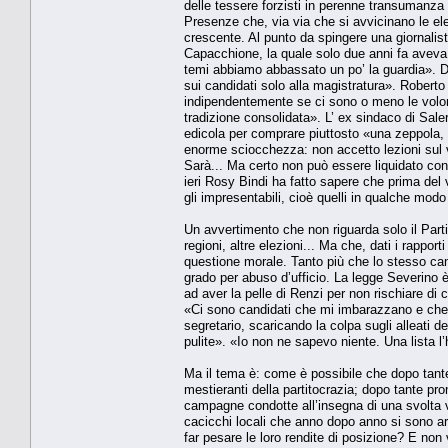
delle tessere forzisti in perenne transumanza da
Presenze che, via via che si avvicinano le el
crescente. Al punto da spingere una giornalis
Capacchione, la quale solo due anni fa aveva 
temi abbiamo abbassato un po’ la guardia». Di p
sui candidati solo alla magistratura». Roberto 
indipendentemente se ci sono o meno le volont
tradizione consolidata». L’ ex sindaco di Saler
edicola per comprare piuttosto «una zeppola, un
enorme sciocchezza: non accetto lezioni sul v
Sarà... Ma certo non può essere liquidato con
ieri Rosy Bindi ha fatto sapere che prima del v
gli impresentabili, cioè quelli in qualche modo
Un avvertimento che non riguarda solo il Partit
regioni, altre elezioni... Ma che, dati i rapport
questione morale. Tanto più che lo stesso c
grado per abuso d’ufficio. La legge Severino è
ad aver la pelle di Renzi per non rischiare di c
«Ci sono candidati che mi imbarazzano e che n
segretario, scaricando la colpa sugli alleati
pulite». «Io non ne sapevo niente. Una lista 
Ma il tema è: come è possibile che dopo tan
mestieranti della partitocrazia; dopo tante pr
campagne condotte all’insegna di una svolta vi
cacicchi locali che anno dopo anno si sono a
far pesare le loro rendite di posizione? E non 