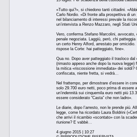
«Tutto qui?», si chiedono tanti cittadini. «Abb
Carlo Nordio. «Di fronte alla prospettiva di u
nel bilanciamento di interessi prevale la risc
un’intervista a Renzo Mazzaro, negli Stati Unit
Vero, conferma Stefano Marcolini, avvocato, do
penale negoziata. Laggiù, però, chi patteggia 
un certo Henry Alford, arrestato per omicidio. 
rispose la Corte: hai patteggiato, fine».
Qua no. Dopo aver patteggiato il trasloco dal ca
(rimasto appeso anche dopo la nuova legge) f
la mitica «riscossione immediata» dei soldi? Q
confiscata, niente fretta, si vedrà…
Nel frattempo, per dimostrare d’essere in cond
solo 29.700 euro netti, poco prima di essere a
un’indennità sui cinquemila euro netti più 13.3
essere considerato “Casta” che non ladro».
Le diarie, dopo l’arresto, non le prende più. A
legge, come ha ricordato Laura Boldrini («Cert
che arrivi il ricambio «scontato» con la scade
riunione? E vabbè…
4 giugno 2015 | 10:27
© RIPRODUZIONE RISERVATA