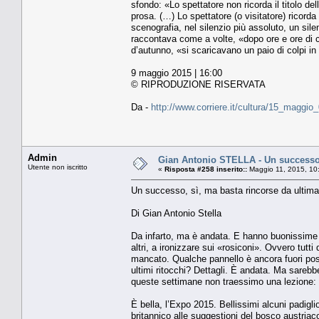
sfondo: «Lo spettatore non ricorda il titolo d
prosa. (…) Lo spettatore (o visitatore) ricor
scenografia, nel silenzio più assoluto, un si
raccontava come a volte, «dopo ore e ore di c
d’autunno, «si scaricavano un paio di colpi in a
9 maggio 2015 | 16:00
© RIPRODUZIONE RISERVATA
Da -
http://www.corriere.it/cultura/15_maggi
Admin
Gian Antonio STELLA - Un successo, 
Utente non iscritto
«
Risposta #258 inserito::
Maggio 11, 2015, 10
Un successo, sì, ma basta rincorse da ultima
Di Gian Antonio Stella
Da infarto, ma è andata. E hanno buonissime ra
altri, a ironizzare sui «rosiconi». Ovvero tut
mancato. Qualche pannello è ancora fuori post
ultimi ritocchi? Dettagli. È andata. Ma sarebbe
queste settimane non traessimo una lezione: 
È bella, l’Expo 2015. Bellissimi alcuni padigli
britannico alle suggestioni del bosco austriaco