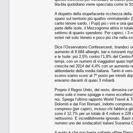
bla-bla quotidiano viene spacciata come la Str
A dispetto della stupefacente ricchezza della 
sparsi sul territorio più quattro «immateriali» 
canto tenore sardo, i Pupi) più i vini e una ga
parte delle isole, il Mezzogiorno attira in tota
settimo di quanto spendono. Per capirci: i 3 mil
esteri nel solo Veneto e poco più che nella s
Dice l’Osservatorio Confesercenti, tirandoci un
aumento di 8.684 alberghi, bar e ristoranti ri
e le Isole: più 2,5% contro l’1,8% del Centro-
tempi, con un numero di viaggiatori quasi tripl
crescita nel 2014 del 4,4% con un aumento ne
abbondante della media italiana. Tanto è vero c
scorso siamo scesi al 7º posto per introiti dop
eravamo davanti di quasi 3 miliardi.
Proprio il Regno Unito, del resto, dimostra c
meno sole e meno spiagge e meno eccellenze 
noi. Spiega l’ultimo rapporto World Travel & T
Dolomiti e dai Fori Romani, indotto compreso, 
compreso (per capirci, incluso chi fabbrica gil
sono il 12,7% per un totale di 4 milioni e 228 
nettissimo. E incredibilmente ignorato. Basti d
numero uno dei sindacalisti italiani Susanna 
Il punto è che non basta soltanto offrire Pie