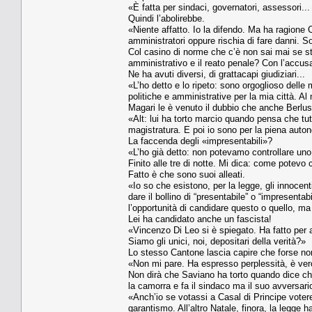
«È fatta per sindaci, governatori, assessori..
Quindi l’abolirebbe.
«Niente affatto. Io la difendo. Ma ha ragione 
amministratori oppure rischia di fare danni. So
Col casino di norme che c’è non sai mai se sta
amministrativo e il reato penale? Con l’accusa
Ne ha avuti diversi, di grattacapi giudiziari...
«L’ho detto e lo ripeto: sono orgoglioso delle
politiche e amministrative per la mia città. Al 
Magari le è venuto il dubbio che anche Berlusc
«Alt: lui ha torto marcio quando pensa che tu
magistratura. E poi io sono per la piena auton
La faccenda degli «impresentabili»?
«L’ho già detto: non potevamo controllare un
Finito alle tre di notte. Mi dica: come potevo 
Fatto è che sono suoi alleati.
«Io so che esistono, per la legge, gli innocen
dare il bollino di “presentabile” o “impresent
l’opportunità di candidare questo o quello, ma 
Lei ha candidato anche un fascista!
«Vincenzo Di Leo si è spiegato. Ha fatto per a
Siamo gli unici, noi, depositari della verità?»
Lo stesso Cantone lascia capire che forse non
«Non mi pare. Ha espresso perplessità, è ver
Non dirà che Saviano ha torto quando dice che
la camorra e fa il sindaco ma il suo avversar
«Anch’io se votassi a Casal di Principe votere
garantismo. All’altro Natale, finora, la legge h