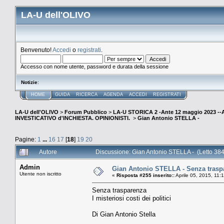
LA-U dell'OLIVO
Benvenuto!
Accedi
o
registrati
.
Accesso con nome utente, password e durata della sessione
Notizie
:
HOME
GUIDA
RICERCA
AGENDA
ACCEDI
REGISTRATI
LA-U dell'OLIVO
>
Forum Pubblico
>
LA-U STORICA 2 -Ante 12 maggio 2023 
INVESTICATIVO d'INCHIESTA. OPINIONISTI.
>
Gian Antonio STELLA -
Pagine:
1
...
16
17
[
18
]
19
20
Autore
Discussione: Gian Antonio STELLA - (Letto 384
Admin
Gian Antonio STELLA - Senza traspare
Utente non iscritto
«
Risposta #255 inserito::
Aprile 05, 2015, 11:
Senza trasparenza
I misteriosi costi dei politici
Di Gian Antonio Stella