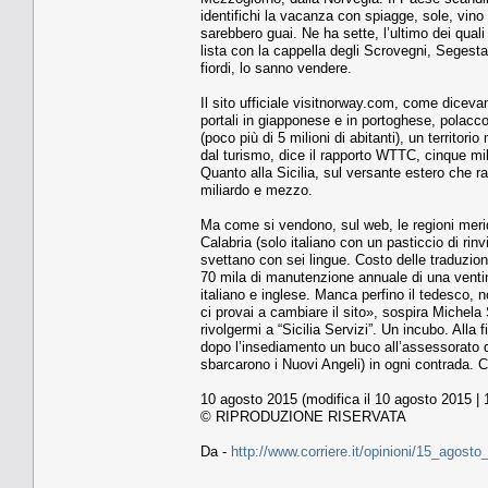
identifichi la vacanza con spiagge, sole, vino
sarebbero guai. Ne ha sette, l’ultimo dei qual
lista con la cappella degli Scrovegni, Segesta,
fiordi, lo sanno vendere.
Il sito ufficiale visitnorway.com, come dicevam
portali in giapponese e in portoghese, polacco
(poco più di 5 milioni di abitanti), un territo
dal turismo, dice il rapporto WTTC, cinque mil
Quanto alla Sicilia, sul versante estero che ra
miliardo e mezzo.
Ma come si vendono, sul web, le regioni meridi
Calabria (solo italiano con un pasticcio di ri
svettano con sei lingue. Costo delle traduzioni
70 mila di manutenzione annuale di una ventin
italiano e inglese. Manca perfino il tedesco, n
ci provai a cambiare il sito», sospira Miche
rivolgermi a “Sicilia Servizi”. Un incubo. All
dopo l’insediamento un buco all’assessorato d
sbarcarono i Nuovi Angeli) in ogni contrada. 
10 agosto 2015 (modifica il 10 agosto 2015 | 
© RIPRODUZIONE RISERVATA
Da -
http://www.corriere.it/opinioni/15_agos