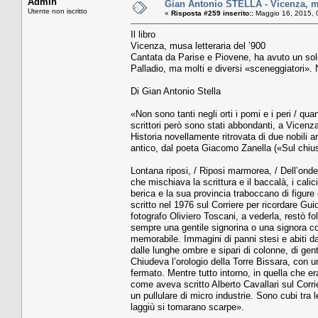
Admin
Gian Antonio STELLA - Vicenza, mu
Utente non iscritto
«
Risposta #259 inserito::
Maggio 16, 2015, 
Il libro
Vicenza, musa letteraria del ’900
Cantata da Parise e Piovene, ha avuto un so
Palladio, ma molti e diversi «sceneggiatori».
Di Gian Antonio Stella
«Non sono tanti negli orti i pomi e i peri / qua
scrittori però sono stati abbondanti, a Vicen
Historia novellamente ritrovata di due nobil
antico, dal poeta Giacomo Zanella («Sul chiu
Lontana riposi, / Riposi marmorea, / Dell’onde g
che mischiava la scrittura e il baccalà, i calic
berica e la sua provincia traboccano di figure
scritto nel 1976 sul Corriere per ricordare Gui
fotografo Oliviero Toscani, a vederla, restò 
sempre una gentile signorina o una signora col
memorabile. Immagini di panni stesi e abiti da 
dalle lunghe ombre e sipari di colonne, di gent
Chiudeva l’orologio della Torre Bissara, con 
fermato. Mentre tutto intorno, in quella che
come aveva scritto Alberto Cavallari sul Corri
un pullulare di micro industrie. Sono cubi tra l
laggiù si tomarano scarpe».