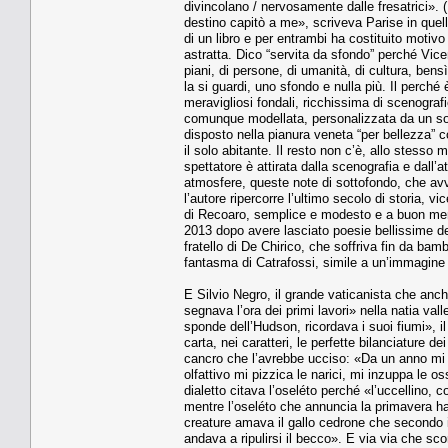
divincolano / nervosamente dalle fresatrici»
destino capitò a me», scriveva Parise in quell
di un libro e per entrambi ha costituito motivo
astratta. Dico “servita da sfondo” perché Vic
piani, di persone, di umanità, di cultura, be
la si guardi, uno sfondo e nulla più. Il perché
meravigliosi fondali, ricchissima di scenografie
comunque modellata, personalizzata da un solo
disposto nella pianura veneta “per bellezza” c
il solo abitante. Il resto non c’è, allo stesso 
spettatore è attirata dalla scenografia e dal
atmosfere, queste note di sottofondo, che avv
l’autore ripercorre l’ultimo secolo di storia, v
di Recoaro, semplice e modesto e a buon merc
2013 dopo avere lasciato poesie bellissime de
fratello di De Chirico, che soffriva fin da bam
fantasma di Catrafossi, simile a un’immagine d
E Silvio Negro, il grande vaticanista che anc
segnava l’ora dei primi lavori» nella natia v
sponde dell’Hudson, ricordava i suoi fiumi», i
carta, nei caratteri, le perfette bilanciature d
cancro che l’avrebbe ucciso: «Da un anno mi in
olfattivo mi pizzica le narici, mi inzuppa le o
dialetto citava l’oseléto perché «l’uccellino, c
mentre l’oseléto che annuncia la primavera ha 
creature amava il gallo cedrone che secondo i
andava a ripulirsi il becco». E via via che sco