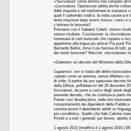
«“lisciviatura” come lemma non compare all’i
«Lisciviatura. Operazione (detta anche cottura) 
dalle impurità e nel trasformare le sostanze c
quali il carbonato sodico, la soda caustica e l
lenta rotazione dopo avervi messo i cenci e ve
c’entrano le lenzuola?
Proviamo con il Sabatini Coletti: stesso risult
stesso risultato. Conclusione: la «lisciviatura»
insensata di certi burocrati che copiano e inco
appartiene alla lingua più antica! Più pura! P
Bernardo Bellini, forse il più famoso di tutti, 
dei nostri burocrati? Macché: «lisciviatura»
«Galeotto» un decreto del Ministero della Dif
Capiamoci: non si tratta del delirio burocra
copiato come un automa, senza rifletterci un a
di volte. A partire da uno spassoso decreto f
della Difesa, poffarbacco! del 20 dicembre 2012
lisciviatura, da porre a carico degli utenti degl
presente decreto, che ne costituisce parte in
Parole così diseducative, nella loro insensat
comportamento dei dipendenti della Pubblica am
comunicazioni il dipendente adotti un linguagg
più cervellotico. Quello che Italo Calvino mar
Pinotti e a tutti i generali: per favore, abolite
1 agosto 2015 (modifica il 1 agosto 2015 | 08