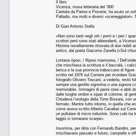
Il libro
Vicenza, musa letteraria del ’900
Cantata da Parise e Piovene, ha avuto un so
Palladio, ma molti e diversi «sceneggiatori».
Di Gian Antonio Stella
«Non sono tanti negli orti i pomi e i peri / qua
scrittori però sono stati abbondanti, a Vicen
Historia novellamente ritrovata di due nobil
antico, dal poeta Giacomo Zanella («Sul chiu
Lontana riposi, / Riposi marmorea, / Dell’onde g
che mischiava la scrittura e il baccalà, i calic
berica e la sua provincia traboccano di figure
scritto nel 1976 sul Corriere per ricordare Gui
fotografo Oliviero Toscani, a vederla, restò 
sempre una gentile signorina o una signora col
memorabile. Immagini di panni stesi e abiti da 
dalle lunghe ombre e sipari di colonne, di gent
Chiudeva l’orologio della Torre Bissara, con 
fermato. Mentre tutto intorno, in quella che
come aveva scritto Alberto Cavallari sul Corri
un pullulare di micro industrie. Sono cubi tra l
laggiù si tomarano scarpe».
Insomma, per dirla con Fernando Bandini, per d
mischiavano passato e futuro, campiello e offi