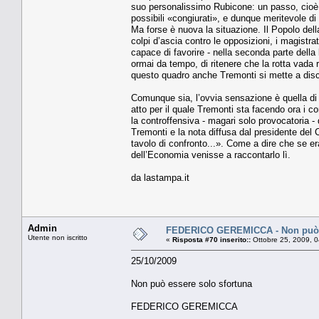
suo personalissimo Rubicone: un passo, cioè, 
possibili «congiurati», e dunque meritevole di
Ma forse è nuova la situazione. Il Popolo della l
colpi d’ascia contro le opposizioni, i magistr
capace di favorire - nella seconda parte della 
ormai da tempo, di ritenere che la rotta vada
questo quadro anche Tremonti si mette a disce
Comunque sia, l’ovvia sensazione è quella di av
atto per il quale Tremonti sta facendo ora i c
la controffensiva - magari solo provocatoria - d
Tremonti e la nota diffusa dal presidente del C
tavolo di confronto...». Come a dire che se e
dell’Economia venisse a raccontarlo lì.
da lastampa.it
Admin
FEDERICO GEREMICCA - Non può e
Utente non iscritto
«
Risposta #70 inserito::
Ottobre 25, 2009, 
25/10/2009
Non può essere solo sfortuna
FEDERICO GEREMICCA