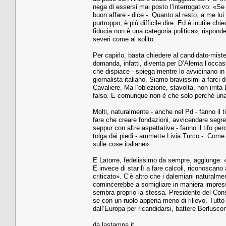
nega di essersi mai posto l’interrogativo: «Se 
buon affare - dice -. Quanto al resto, a me lu
purtroppo, è più difficile dire. Ed è inutile c
fiducia non è una categoria politica», risponde
severi come al solito.
Per capirlo, basta chiedere al candidato-miste
domanda, infatti, diventa per D’Alema l’occas
che dispiace - spiega mentre lo avvicinano in t
giornalista italiano. Siamo bravissimi a farci d
Cavaliere. Ma l’obiezione, stavolta, non irrita
falso. E comunque non è che solo perché una 
Molti, naturalmente - anche nel Pd - fanno il 
fare che creare fondazioni, avvicendare segre
seppur con altre aspettative - fanno il tifo pe
tolga dai piedi - ammette Livia Turco -. Come
sulle cose italiane».
E Latorre, fedelissimo da sempre, aggiunge: «
E invece di star lì a fare calcoli, riconoscan
criticato». C’è altro che i dalemiani naturalm
comincerebbe a somigliare in maniera impress
sembra proprio la stessa. Presidente del Con
se con un ruolo appena meno di rilievo. Tutto 
dall’Europa per ricandidarsi, battere Berluscon
da lastampa.it