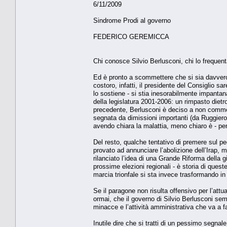
6/11/2009
Sindrome Prodi al governo
FEDERICO GEREMICCA
Chi conosce Silvio Berlusconi, chi lo frequent
Ed è pronto a scommettere che si sia davvero 
costoro, infatti, il presidente del Consiglio 
lo sostiene - si stia inesorabilmente impantana
della legislatura 2001-2006: un rimpasto dietro 
precedente, Berlusconi è deciso a non commett
segnata da dimissioni importanti (da Ruggiero 
avendo chiara la malattia, meno chiaro è - per o
Del resto, qualche tentativo di premere sul pe
provato ad annunciare l’abolizione dell’Irap, m
rilanciato l’idea di una Grande Riforma della g
prossime elezioni regionali - è storia di que
marcia trionfale si sta invece trasformando in
Se il paragone non risulta offensivo per l’at
ormai, che il governo di Silvio Berlusconi sem
minacce e l’attività amministrativa che va a f
Inutile dire che si tratti di un pessimo segnal