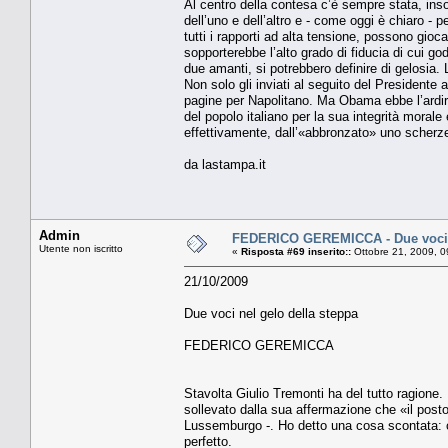
Al centro della contesa c’è sempre stata, inso
dell’uno e dell’altro e - come oggi è chiaro - p
tutti i rapporti ad alta tensione, possono gi
sopporterebbe l’alto grado di fiducia di cui god
due amanti, si potrebbero definire di gelosia. 
Non solo gli inviati al seguito del Presidente 
pagine per Napolitano. Ma Obama ebbe l’ardir
del popolo italiano per la sua integrità moral
effettivamente, dall’«abbronzato» uno scherzet
da lastampa.it
Admin
FEDERICO GEREMICCA - Due voci n
Utente non iscritto
«
Risposta #69 inserito::
Ottobre 21, 2009, 0
21/10/2009
Due voci nel gelo della steppa
FEDERICO GEREMICCA
Stavolta Giulio Tremonti ha del tutto ragione.
sollevato dalla sua affermazione che «il posto 
Lussemburgo -. Ho detto una cosa scontata: co
perfetto.