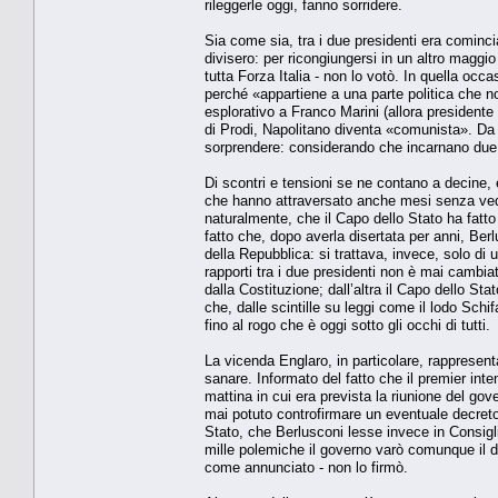
rileggerle oggi, fanno sorridere.
Sia come sia, tra i due presidenti era cominci
divisero: per ricongiungersi in un altro maggi
tutta Forza Italia - non lo votò. In quella oc
perché «appartiene a una parte politica che non
esplorativo a Franco Marini (allora president
di Prodi, Napolitano diventa «comunista». Da a
sorprendere: considerando che incarnano due id
Di scontri e tensioni se ne contano a decine, 
che hanno attraversato anche mesi senza veder
naturalmente, che il Capo dello Stato ha fatt
fatto che, dopo averla disertata per anni, Berl
della Repubblica: si trattava, invece, solo di 
rapporti tra i due presidenti non è mai cambiat
dalla Costituzione; dall’altra il Capo dello St
che, dalle scintille su leggi come il lodo Schi
fino al rogo che è oggi sotto gli occhi di tutti.
La vicenda Englaro, in particolare, rappresen
sanare. Informato del fatto che il premier inte
mattina in cui era prevista la riunione del go
mai potuto controfirmare un eventuale decreto.
Stato, che Berlusconi lesse invece in Consiglio
mille polemiche il governo varò comunque il d
come annunciato - non lo firmò.