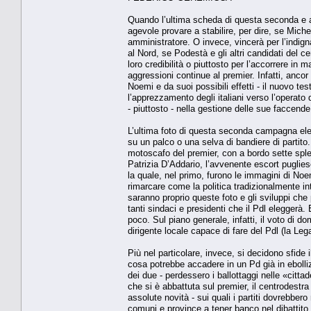
Quando l’ultima scheda di questa seconda e an
agevole provare a stabilire, per dire, se Mich
amministratore. O invece, vincerà per l’indign
al Nord, se Podestà e gli altri candidati del c
loro credibilità o piuttosto per l’accorrere in m
aggressioni continue al premier. Infatti, ancor
Noemi e da suoi possibili effetti - il nuovo te
l’apprezzamento degli italiani verso l’operato 
- piuttosto - nella gestione delle sue faccende
L’ultima foto di questa seconda campagna eletto
su un palco o una selva di bandiere di partito.
motoscafo del premier, con a bordo sette sple
Patrizia D’Addario, l’avvenente escort puglie
la quale, nel primo, furono le immagini di Noem
rimarcare come la politica tradizionalmente in
saranno proprio queste foto e gli sviluppi che 
tanti sindaci e presidenti che il Pdl eleggerà.
poco. Sul piano generale, infatti, il voto di 
dirigente locale capace di fare del Pdl (la Lega 
Più nel particolare, invece, si decidono sfide 
cosa potrebbe accadere in un Pd già in ebolli
dei due - perdessero i ballottaggi nelle «citta
che si è abbattuta sul premier, il centrodestra
assolute novità - sui quali i partiti dovrebbero
comuni e province a tener banco nel dibattito p