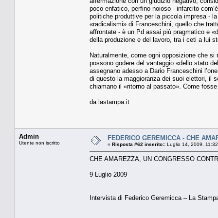
affermazione con un giudizio negativo, consid
poco enfatico, perfino noioso - infarcito com’
politiche produttive per la piccola impresa - l
«radicalismi» di Franceschini, quello che tratte
affrontate - è un Pd assai più pragmatico e «d
della produzione e del lavoro, tra i ceti a lui s
Naturalmente, come ogni opposizione che si ris
possono godere del vantaggio «dello stato dell
assegnano adesso a Dario Franceschini l’onere
di questo la maggioranza dei suoi elettori, il se
chiamano il «ritorno al passato». Come fosse
da lastampa.it
Admin
FEDERICO GEREMICCA - CHE AMA
Utente non iscritto
«
Risposta #62 inserito::
Luglio 14, 2009, 11:3
CHE AMAREZZA, UN CONGRESSO CONTR
9 Luglio 2009
Intervista di Federico Geremicca – La Stamp