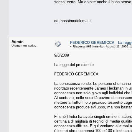
senso, certo. Ma a volte anche il buon senso è
da massimodalema.it
Admin
FEDERICO GEREMICCA - La legge 
Utente non iscritto
«
Risposta #63 inserito::
Agosto 11, 2009, 1
9/8/2009
La legge del presidente
FEDERICO GEREMICCA
La conoscenza rende. Le persone che hanno imp
ricordato recentemente James Heckman in una bel
conoscenza non solo giova agli individui che l
Al contrario, nelle società povere di conosce
mettere a frutto il loro prezioso tesoretto co
conoscenza produce sviluppo, ma non bastano
Finché l’India ha avuto singoli eminenti scienz
centinaia di migliaia di tecnici di media qual
conoscenza diffusa. E qui veniamo alla mai 
è lecito) che i numerosi 100 e 100 e lode calabr