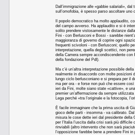
Dall’immigrazione alle «gabbie salariali», dal 
sull’omofobia, è spesso parso ascoltare uno de
Il popolo democratico ha molto applaudito, c
del campo avverso. Ha applaudito e si è interro
solito prendere vistosamente le distanze dall
Fini - con Berlusconi e Bossi - sarebbe nient’a
maggioranza di governo di coprire ogni spazio 
frequenti scivoloni - con Berlusconi; quello p
interpretazione, quella degli scettici, non pere
della Camera sempre accondiscendente con Be
della fondazione del Pdl).
Ma c’è un’altra interpretazione possibile della
realmente in disaccordo con molte posizioni d
lungo ciclo berlusconiano e si prepara per il 
ma per ora - e forse non può che essere così -
ieri da Fini, molte siano state «cattive», e un
premier un’affermazione da sempre utilizzata d
Lega perché «tra l’originale e la fotocopia, l’
È facile immaginare che la prima uscita di Gi
gioco delle parti - insomma - va calibrato. Da
misura le cose dette ieri dal presidente della 
per l’Italia l’uscita dalla crisi sarà più diffic
rinviabili (altro intervento che non sarà piaciu
l’opposizione farebbe bene a prendere Fini in p