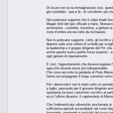
Di sicuro non se la immaginavano così, questa
già costellato - qua e là - di «incidenti» più c
Non potevano supporre che il colpo finale fos
Magari titoli del tipo «Ricatti e trans, Marrazz
amministra - costretto, insomma, a gettare la s
zone d’ombra ancora tutte da rischiarare.
Non lo potevano supporre, certo, gli iscritti e
deporre nelle urne milioni di schede per scegl
la leadership e il gruppo dirigente del Pd: c
anche questo nuovo partito fosse esposto - a 
ogni genere di inquinamento.
E così, l’appuntamento che doveva segnare l’av
specchio diventa ancor più indispensabile.
Che cosa racconta la parabola di Piero Marrazz
hanno accompagnato il lungo cammino verso 
Per i democratici non è stato certo un periodo
a luglio, passando per il giovane dirigente e
sparatoria tra boss camorristi «iscritti» al pa
ecco l’ultimo disastro: il capitombolo di Mar
Che l’indimenticata «diversità» proclamata ai 
sufficienza episodi accavallatisi nel corso deg
linguaggio, argomenti e postulati del nuovo par