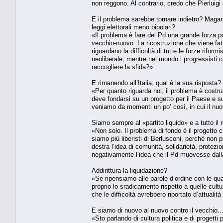
non reggono. Al contrario, credo che Pierluigi
E il problema sarebbe tornare indietro? Magar
leggi elettorali meno bipolari?
«Il problema è fare del Pd una grande forza po
vecchio-nuovo. La ricostruzione che viene fat
riguardano la difficoltà di tutte le forze rifor
neoliberale, mentre nel mondo i progressisti c
raccogliere la sfida?».
E rimanendo all’Italia, qual è la sua risposta?
«Per quanto riguarda noi, il problema è costrui
deve fondarsi su un progetto per il Paese e s
veniamo da momenti un po’ così, in cui il nuo
Siamo sempre al «partito liquido» e a tutto il 
«Non solo. Il problema di fondo è il progetto
siamo più liberisti di Berlusconi, perché non può
destra l’idea di comunità, solidarietà, protezi
negativamente l’idea che il Pd muovesse dalla 
Addirittura la liquidazione?
«Se ripensiamo alle parole d’ordine con le qua
proprio lo sradicamento rispetto a quelle cultur
che le difficoltà avrebbero riportato d’attualità
E siamo di nuovo al nuovo contro il vecchio..
«Sto parlando di cultura politica e di progetti