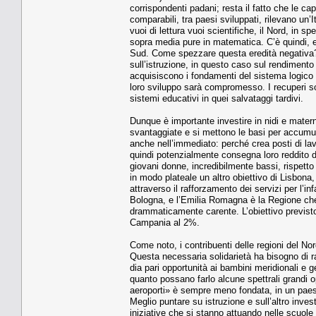
corrispondenti padani; resta il fatto che le c
comparabili, tra paesi sviluppati, rilevano u
vuoi di lettura vuoi scientifiche, il Nord, in 
sopra media pure in matematica. C’è quindi, ed
Sud. Come spezzare questa eredità negativa?
sull’istruzione, in questo caso sul rendimento
acquisiscono i fondamenti del sistema logico e
loro sviluppo sarà compromesso. I recuperi son
sistemi educativi in quei salvataggi tardivi.
Dunque è importante investire in nidi e materne
svantaggiate e si mettono le basi per accumu
anche nell’immediato: perché crea posti di lav
quindi potenzialmente consegna loro reddito da
giovani donne, incredibilmente bassi, rispetto
in modo plateale un altro obiettivo di Lisbona
attraverso il rafforzamento dei servizi per l’in
Bologna, e l’Emilia Romagna è la Regione che p
drammaticamente carente. L’obiettivo previsto 
Campania al 2%.
Come noto, i contribuenti delle regioni del Nor
Questa necessaria solidarietà ha bisogno di ra
dia pari opportunità ai bambini meridionali e ge
quanto possano farlo alcune spettrali grandi op
aeroporti» è sempre meno fondata, in un paese
Meglio puntare su istruzione e sull’altro inve
iniziative che si stanno attuando nelle scuole