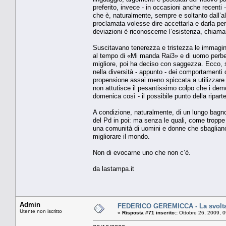
preferito, invece - in occasioni anche recenti
che è, naturalmente, sempre e soltanto dall’al
proclamata volesse dire accettarla e darla pe
deviazioni è riconoscerne l’esistenza, chiama
Suscitavano tenerezza e tristezza le immagini 
al tempo di «Mi manda Rai3» e di uomo perben
migliore, poi ha deciso con saggezza. Ecco, se
nella diversità - appunto - dei comportamenti d
propensione assai meno spiccata a utilizzare 
non attutisce il pesantissimo colpo che i demo
domenica così - il possibile punto della ripart
A condizione, naturalmente, di un lungo bagno
del Pd in poi: ma senza le quali, come troppe c
una comunità di uomini e donne che sbagliano c
migliorare il mondo.
Non di evocarne uno che non c’è.
da lastampa.it
Admin
FEDERICO GEREMICCA - La svolta e 
Utente non iscritto
«
Risposta #71 inserito::
Ottobre 26, 2009, 