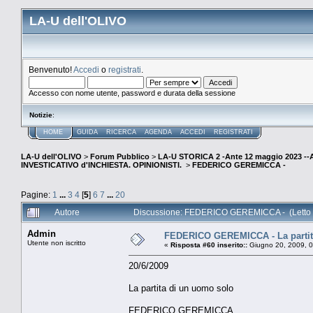
LA-U dell'OLIVO
Benvenuto!
Accedi
o
registrati
.
Accesso con nome utente, password e durata della sessione
Notizie
:
HOME
GUIDA
RICERCA
AGENDA
ACCEDI
REGISTRATI
LA-U dell'OLIVO
>
Forum Pubblico
>
LA-U STORICA 2 -Ante 12 maggio 2023 
INVESTICATIVO d'INCHIESTA. OPINIONISTI.
>
FEDERICO GEREMICCA -
Pagine:
1
...
3
4
[
5
]
6
7
...
20
Autore
Discussione: FEDERICO GEREMICCA - (Letto 
Admin
FEDERICO GEREMICCA - La partit
Utente non iscritto
«
Risposta #60 inserito::
Giugno 20, 2009, 0
20/6/2009
La partita di un uomo solo
FEDERICO GEREMICCA