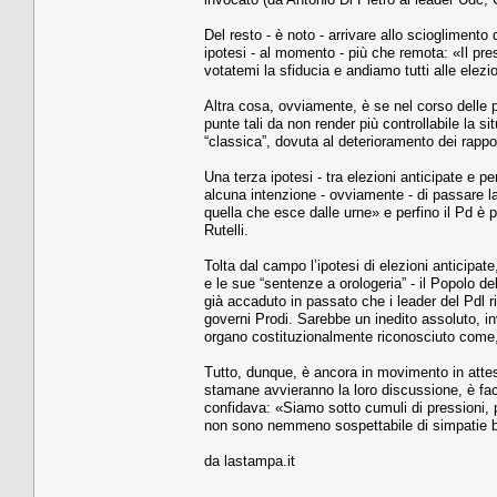
Del resto - è noto - arrivare allo sciogliment
ipotesi - al momento - più che remota: «Il pr
votatemi la sfiducia e andiamo tutti alle elezi
Altra cosa, ovviamente, è se nel corso delle
punte tali da non render più controllabile la s
“classica”, dovuta al deterioramento dei rappor
Una terza ipotesi - tra elezioni anticipate e p
alcuna intenzione - ovviamente - di passare l
quella che esce dalle urne» e perfino il Pd è
Rutelli.
Tolta dal campo l’ipotesi di elezioni anticipate
e le sue “sentenze a orologeria” - il Popolo d
già accaduto in passato che i leader del Pdl r
governi Prodi. Sarebbe un inedito assoluto, i
organo costituzionalmente riconosciuto come, 
Tutto, dunque, è ancora in movimento in attes
stamane avvieranno la loro discussione, è faci
confidava: «Siamo sotto cumuli di pressioni, 
non sono nemmeno sospettabile di simpatie ber
da lastampa.it