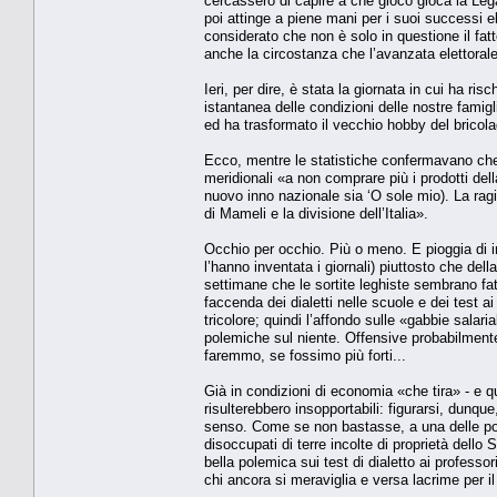
cercassero di capire a che gioco gioca la Lega
poi attinge a piene mani per i suoi successi el
considerato che non è solo in questione il fa
anche la circostanza che l’avanzata elettorale
Ieri, per dire, è stata la giornata in cui ha ri
istantanea delle condizioni delle nostre famig
ed ha trasformato il vecchio hobby del bricola
Ecco, mentre le statistiche confermavano che 
meridionali «a non comprare più i prodotti del
nuovo inno nazionale sia ‘O sole mio). La ragi
di Mameli e la divisione dell’Italia».
Occhio per occhio. Più o meno. E pioggia di i
l’hanno inventata i giornali) piuttosto che de
settimane che le sortite leghiste sembrano fa
faccenda dei dialetti nelle scuole e dei test ai
tricolore; quindi l’affondo sulle «gabbie salari
polemiche sul niente. Offensive probabilmente na
faremmo, se fossimo più forti...
Già in condizioni di economia «che tira» - e q
risulterebbero insopportabili: figurarsi, dunque
senso. Come se non bastasse, a una delle poc
disoccupati di terre incolte di proprietà dello
bella polemica sui test di dialetto ai profess
chi ancora si meraviglia e versa lacrime per il