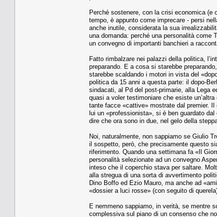
Perché sostenere, con la crisi economica (e o
tempo, è appunto come imprecare - persi nella
anche inutile, considerata la sua irrealizzabi
una domanda: perché una personalità come Tre
un convegno di importanti banchieri a raccont
Fatto rimbalzare nei palazzi della politica, l’i
preparando. E a cosa si starebbe preparando, 
starebbe scaldando i motori in vista del «dopo»
politica da 15 anni a questa parte: il dopo-Be
sindacati, al Pd del post-primarie, alla Lega e
quasi a voler testimoniare che esiste un’altra
tante facce «cattive» mostrate dal premier. Il
lui un «professionista», si è ben guardato dal
dire che ora sono in due, nel gelo della stepp
Noi, naturalmente, non sappiamo se Giulio Tr
il sospetto, però, che precisamente questo si
riferimento. Quando una settimana fa «Il Giorna
personalità selezionate ad un convegno Aspen
inteso che il coperchio stava per saltare. Molti
alla stregua di una sorta di avvertimento poli
Dino Boffo ed Ezio Mauro, ma anche ad «amici»
«dossier a luci rosse» (con seguito di querela
E nemmeno sappiamo, in verità, se mentre scri
complessiva sul piano di un consenso che non