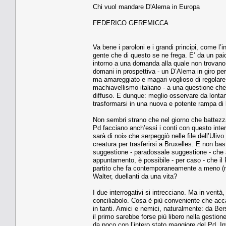
Chi vuol mandare D'Alema in Europa
FEDERICO GEREMICCA
Va bene i paroloni e i grandi principi, come l’i
gente che di questo se ne frega. E’ da un paio 
intorno a una domanda alla quale non trovano 
domani in prospettiva - un D’Alema in giro pe
ma amareggiato e magari voglioso di regolare un
machiavellismo italiano - a una questione che 
diffuso. E dunque: meglio osservare da lonta
trasformarsi in una nuova e potente rampa di 
Non sembri strano che nel giorno che battezza 
Pd facciano anch’essi i conti con questo interr
sarà di noi» che serpeggiò nelle file dell’Ul
creatura per trasferirsi a Bruxelles. E non ba
suggestione - paradossale suggestione - che a
appuntamento, è possibile - per caso - che il 
partito che fa contemporaneamente a meno (mag
Walter, duellanti da una vita?
I due interrogativi si intrecciano. Ma in verità
conciliabolo. Cosa è più conveniente che acca
in tanti. Amici e nemici, naturalmente: da Be
il primo sarebbe forse più libero nella gestio
da poco con l’intero stato maggiore del Pd. In