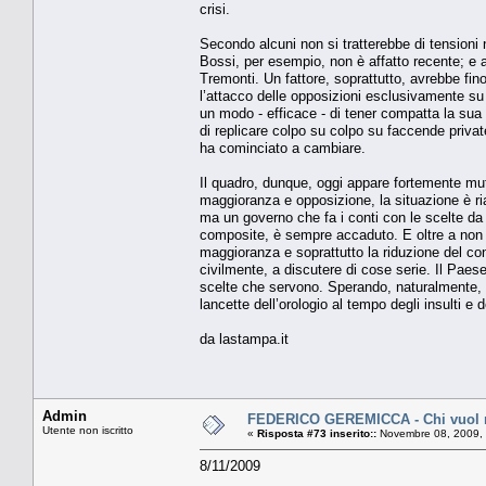
crisi.
Secondo alcuni non si tratterebbe di tensioni n
Bossi, per esempio, non è affatto recente; e an
Tremonti. Un fattore, soprattutto, avrebbe fino
l’attacco delle opposizioni esclusivamente su 
un modo - efficace - di tener compatta la su
di replicare colpo su colpo su faccende private
ha cominciato a cambiare.
Il quadro, dunque, oggi appare fortemente mu
maggioranza e opposizione, la situazione è ria
ma un governo che fa i conti con le scelte da f
composite, è sempre accaduto. E oltre a non es
maggioranza e soprattutto la riduzione del co
civilmente, a discutere di cose serie. Il Paes
scelte che servono. Sperando, naturalmente, c
lancette dell’orologio al tempo degli insulti e d
da lastampa.it
Admin
FEDERICO GEREMICCA - Chi vuol 
Utente non iscritto
«
Risposta #73 inserito::
Novembre 08, 2009, 
8/11/2009