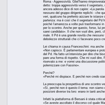
Roma - Aggressività. Gliel’hanno rimproverata
detto: troppa aggressività verso il segretari
ancora adesso dice di non capire: «La parola 
nessuno del gruppo dirigente replichi - che qu
veri, qualcuno ha preferito aizzare le istanz
partenza: ma è così che il segretario del Pd 
poiché l’amarezza a volte può trasformarsi in 
per lo scontro. Anche per questo, forse, lui p
sarei candidato». Il che non vuol dire, però, c
male. Il Pd è una grande novità che nessuno vu
debolezze strutturali che ci facevano poco cr
Lei chiama in causa Franceschini: ma anche Fa
«Non capisco. È parlamentare europea e protago
del Pd. Ha fatto un’intervista per dire che bis
pare una forma di rispetto. Che mi vuol dire, 
riservato a me: e vorrei una discussione politi
polemizzare con Fassino».
Perché?
«Perché mi dispiace. E perché non credo siano
La preoccupa la prospettiva di uno scontro v
«Sì, perché non è questo il tema: non siamo di
posizioni diverse tra loro: erano in tanti anc
Infatti la piattaforma di Bersani è stata critic
«Se aveste ascoltato il discorso col quale Ma