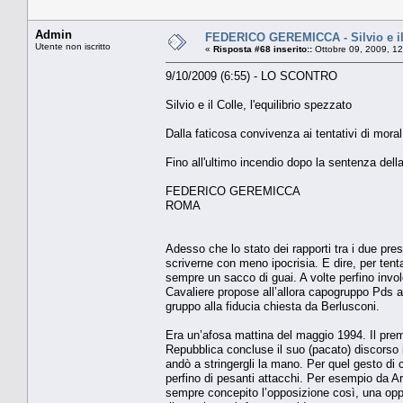
Admin
FEDERICO GEREMICCA - Silvio e il C
Utente non iscritto
«
Risposta #68 inserito::
Ottobre 09, 2009, 1
9/10/2009 (6:55) - LO SCONTRO
Silvio e il Colle, l'equilibrio spezzato
Dalla faticosa convivenza ai tentativi di mora
Fino all'ultimo incendio dopo la sentenza dell
FEDERICO GEREMICCA
ROMA
Adesso che lo stato dei rapporti tra i due pres
scriverne con meno ipocrisia. E dire, per tent
sempre un sacco di guai. A volte perfino invol
Cavaliere propose all’allora capogruppo Pds al
gruppo alla fiducia chiesta da Berlusconi.
Era un’afosa mattina del maggio 1994. Il premi
Repubblica concluse il suo (pacato) discorso in
andò a stringergli la mano. Per quel gesto di c
perfino di pesanti attacchi. Per esempio da A
sempre concepito l’opposizione così, una opp