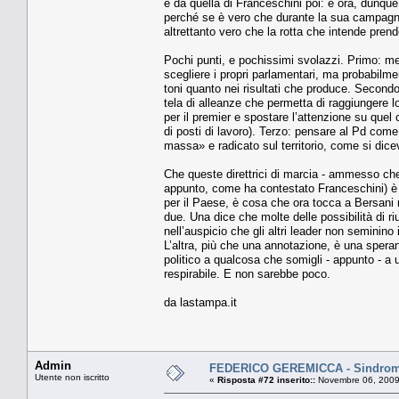
e da quella di Franceschini poi: e ora, dunque
perché se è vero che durante la sua campagna 
altrettanto vero che la rotta che intende prend
Pochi punti, e pochissimi svolazzi. Primo: mette
scegliere i propri parlamentari, ma probabil
toni quanto nei risultati che produce. Secondo
tela di alleanze che permetta di raggiungere l
per il premier e spostare l’attenzione su quel ch
di posti di lavoro). Terzo: pensare al Pd come
massa» e radicato sul territorio, come si dice
Che queste direttrici di marcia - ammesso che 
appunto, come ha contestato Franceschini) è f
per il Paese, è cosa che ora tocca a Bersani r
due. Una dice che molte delle possibilità di ri
nell’auspicio che gli altri leader non seminin
L’altra, più che una annotazione, è una speran
politico a qualcosa che somigli - appunto - a 
respirabile. E non sarebbe poco.
da lastampa.it
Admin
FEDERICO GEREMICCA - Sindrome
Utente non iscritto
«
Risposta #72 inserito::
Novembre 06, 2009