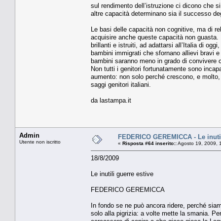
sul rendimento dell’istruzione ci dicono che s
altre capacità determinano sia il successo degl
Le basi delle capacità non cognitive, ma di re
acquisire anche queste capacità non guasta. Pe
brillanti e istruiti, ad adattarsi all’Italia di 
bambini immigrati che sfornano allievi bravi e c
bambini saranno meno in grado di convivere con 
Non tutti i genitori fortunatamente sono incapa
aumento: non solo perché crescono, e molto, gl
saggi genitori italiani.
da lastampa.it
Admin
FEDERICO GEREMICCA - Le inutili
Utente non iscritto
«
Risposta #64 inserito::
Agosto 19, 2009, 
18/8/2009
Le inutili guerre estive
FEDERICO GEREMICCA
In fondo se ne può ancora ridere, perché siam
solo alla pigrizia: a volte mette la smania. Pe