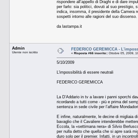
rispondere all’appello di Draghi e di dare impu
per farlo: sia politici, dovuti al suo prestigio,
indica, insomma, il presidente della Camera 
sospetti intorno alle ragioni del suo dissenso.
da lastampa.it
Admin
FEDERICO GEREMICCA - L'impossibi
Utente non iscritto
«
Risposta #66 inserito::
Ottobre 05, 2009, 1
5/10/2009
L'impossibilità di essere neutrali
FEDERICO GEREMICCA
La D’Addario in tv a lavare i panni sporchi dav
ricordando a tutti come - più e prima del sem
sentenza in sede civile per l’affaire Mondador
E infine, naturalmente, le decine di migliaia d
bavaglio che il Cavaliere intenderebbe mettere
Eccola, la «settimana nera» di Silvio Berlusc
per nulla detto che quella che si apre sarà mi
duro solo per il premier. Infatti, in un incontroll