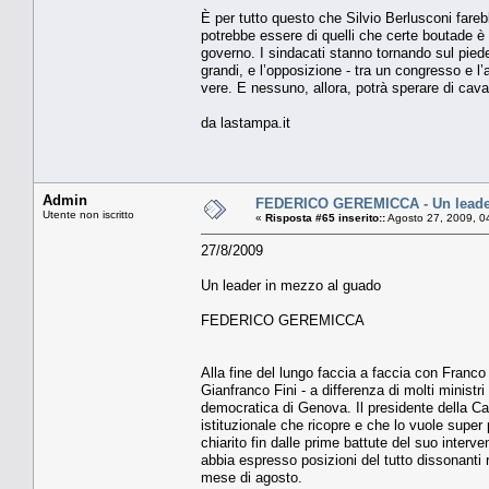
È per tutto questo che Silvio Berlusconi fareb
potrebbe essere di quelli che certe boutade è m
governo. I sindacati stanno tornando sul pied
grandi, e l’opposizione - tra un congresso e l’a
vere. E nessuno, allora, potrà sperare di cav
da lastampa.it
Admin
FEDERICO GEREMICCA - Un leader
Utente non iscritto
«
Risposta #65 inserito::
Agosto 27, 2009, 0
27/8/2009
Un leader in mezzo al guado
FEDERICO GEREMICCA
Alla fine del lungo faccia a faccia con Franco M
Gianfranco Fini - a differenza di molti ministri 
democratica di Genova. Il presidente della Cam
istituzionale che ricopre e che lo vuole super
chiarito fin dalle prime battute del suo inter
abbia espresso posizioni del tutto dissonanti 
mese di agosto.