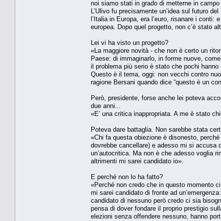
noi siamo stati in grado di metterne in campo 
L’Ulivo fu precisamente un’idea sul futuro de
l’Italia in Europa, era l’euro, risanare i cont
europea. Dopo quel progetto, non c’è stato alt
Lei vi ha visto un progetto?
«La maggiore novità - che non è certo un ritorno
Paese: di immaginarlo, in forme nuove, come i
il problema più serio è stato che pochi hanno 
Questo è il tema, oggi: non vecchi contro nuo
ragione Bersani quando dice “questo è un con
Però, presidente, forse anche lei poteva accor
due anni...
«E’ una critica inappropriata. A me è stato ch
Poteva dare battaglia. Non sarebbe stata cert
«Chi fa questa obiezione è disonesto, perché d
dovrebbe cancellare) e adesso mi si accusa di
un’autocritica. Ma non è che adesso voglia rim
altrimenti mi sarei candidato io».
E perché non lo ha fatto?
«Perché non credo che in questo momento ci s
mi sarei candidato di fronte ad un’emergenza:
candidato di nessuno però credo ci sia bisogno 
pensa di dover fondare il proprio prestigio sul
elezioni senza offendere nessuno, hanno porta