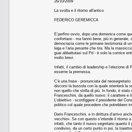
26/10/2009
La svolta e il ritorno all'antico
FEDERICO GEREMICCA
E’perfino ovvio, dopo una domenica come quell
confortano - ma fanno bene, più in generale, al
democrazia come le primarie testimonia di un
lega e l’aria pesante che tira. Ma la massiccia
guai abbattutasi sul Pd - è solo la cornice en
molto brevi.
Infatti, il cambio di leadership e l’elezione d
esserne la premessa.
C’è una frase - pronunciata dal neosegretario n
discorsi la bussola con la quale orienterà la 
non quello che strilla di più. In fondo, è stato
Franceschini, da quello nuovo: il carattere e 
L’obiettivo - sconfiggere il presidente del Consi
politico col quale procedere che potrebbero in
Dario Franceschini, e in dirittura d’arrivo anc
vecchio». Se con questo s’intende il ritorno a
infatti, che tanto il nuovo segretario quanto 
condiviso, da un certo punto in poi, la traietto