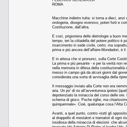
ROMA
Macchine indietro tutta: si torna a dieci, anzi 
orologeria, disegno eversivo, poteri forti e co
Costituzione, dall’altra.
E così, prigioniera delle dietrologie a buon me
tempo, ieri la cittadella del potere politico 
risarcimento in sede civile, certo; ma soprat
prima e più ancora dell’affaire-Mondadori, è il d
E in attesa che si pronunci, sulla Corte Cost
La prima e più pesante - e per la verità non r
nella memoria in difesa della costituzionalità 
messo in campo già da alcuni giorni dal govern
considerata una sorta di avvisaglia della ripres
Il messaggio inviato alla Corte non era nemmen
aria. Un po’ di no all’avventurosa ipotesi (qu
depotenziato la minaccia del corso delle ore.
schema di gioco. Poche righe, ma chiarissime:
quinquennale». Cioè, qualunque cosa l’Alta Co
Avanti, a quel punto, contro «tutti gli opposi
al drappello di mestatori e tramatori di ogni ri
insidiosa della minaccia di elezioni: che alc
invocato (da Antonio Di Pietro al leader Udc, 