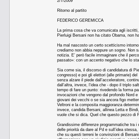
2/7/2009
Ritorno al partito
FEDERICO GEREMICCA
La prima cosa che va comunicata agli iscritti, 
Pierluigi Bersani non ha citato Obama, non ha
Ha mal nascosto un certo scetticismo intorno al
crediamo non abbia neppure un sogno. Non s
notizia. E’ però facile immaginare che il perc
passato»: con un accento negativo che lo stato
Sia come sia, il discorso di candidatura di Pierlu
congresso) e poi gli elettori (alle primarie) 
senza alzare il piede dall’acceleratore, cont
dall’altra, invece, l’idea che - dopo il triplo 
tempo di fare un punto: rivedendo la forma pa
invocazioni che vengono dal profondo Nord e 
giovani dei vecchi o se sia ancora figo metter
Veltroni e la composita maggioranza determinat
invece, candida Bersani, allinea Letta e Bind
vuole che si dica. Quel che questo pezzo di P
Grandissime differenze programmatiche tra i 
delle priorità da dare al Pd e sull’idea stessa,
che su questi terreni le convinzioni di Bersa