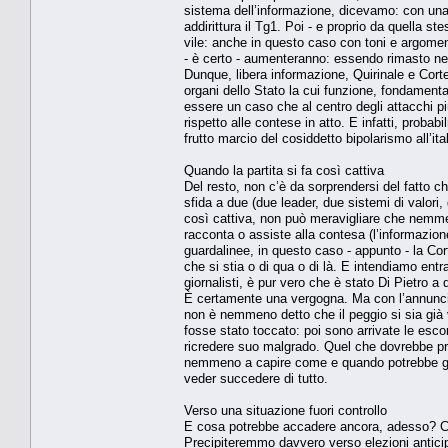
sistema dell’informazione, dicevamo: con una 
addirittura il Tg1. Poi - e proprio da quella s
vile: anche in questo caso con toni e argoment
- è certo - aumenteranno: essendo rimasto nelle
Dunque, libera informazione, Quirinale e Cort
organi dello Stato la cui funzione, fondamenta
essere un caso che al centro degli attacchi più
rispetto alle contese in atto. E infatti, probab
frutto marcio del cosiddetto bipolarismo all’ita
Quando la partita si fa così cattiva
Del resto, non c’è da sorprendersi del fatto ch
sfida a due (due leader, due sistemi di valori
così cattiva, non può meravigliare che nemme
racconta o assiste alla contesa (l’informazione
guardalinee, in questo caso - appunto - la Cor
che si stia o di qua o di là. E intendiamo entr
giornalisti, è pur vero che è stato Di Pietro a 
È certamente una vergogna. Ma con l’annunciat
non è nemmeno detto che il peggio si sia già 
fosse stato toccato: poi sono arrivate le esco
ricredere suo malgrado. Quel che dovrebbe pre
nemmeno a capire come e quando potrebbe giunger
veder succedere di tutto.
Verso una situazione fuori controllo
E cosa potrebbe accadere ancora, adesso? Cos
Precipiteremmo davvero verso elezioni anticip