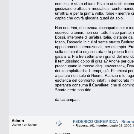
comizio, è stato chiaro. Rivolto ai soliti «com
giudiziarie e attacchi mediatici», confermando 
un’altra: e per la prima volta, forse - mentre 
capito che dovrà giocarla quasi da solo.
Non con Fini, che evoca «bonapartismi» e incu
equivoci ulteriori; non con tutto il suo partito
Bossi, interprete di un’altra Italia, distante
fosco, l’assedio in cui si sente stretto Berlus
appuntamenti internazionali, per esempio. Er
sulla criminalità organizzata e fu proprio lì c
garanzia. Fra tre settimane i grandi del mondo
il temutissimo colpo di grazia? Anche per que
preoccupano le mosse degli «avversari», l’evo
dei «complottardi». I tempi, già. Rischiosi per
a parlare non solo di Noemi, Patrizia e le rag
esoterica del confronto, infatti, i democrats 
speranza consuma il Cavaliere: che si cominci
Sparta certo non ride.
da lastampa.it
Admin
FEDERICO GEREMICCA - Ritorno 
Utente non iscritto
«
Risposta #61 inserito::
Luglio 02, 2009, 