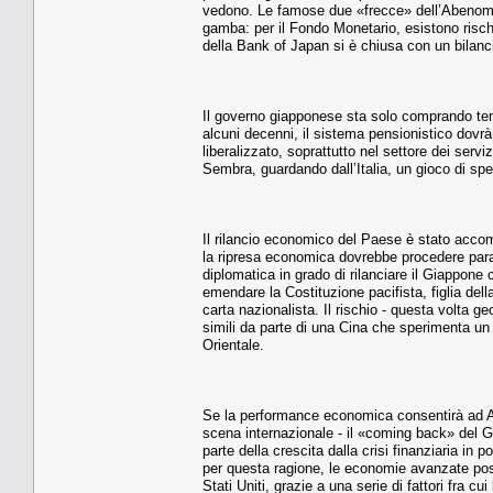
vedono. Le famose due «frecce» dell’Abenomic
gamba: per il Fondo Monetario, esistono rischi
della Bank of Japan si è chiusa con un bilanci
Il governo giapponese sta solo comprando tem
alcuni decenni, il sistema pensionistico dovr
liberalizzato, soprattutto nel settore dei serv
Sembra, guardando dall’Italia, un gioco di sp
Il rilancio economico del Paese è stato accom
la ripresa economica dovrebbe procedere paral
diplomatica in grado di rilanciare il Giappone
emendare la Costituzione pacifista, figlia del
carta nazionalista. Il rischio - questa volta g
simili da parte di una Cina che sperimenta un 
Orientale.
Se la performance economica consentirà ad Abe
scena internazionale - il «coming back» del G
parte della crescita dalla crisi finanziaria i
per questa ragione, le economie avanzate posso
Stati Uniti, grazie a una serie di fattori fra 