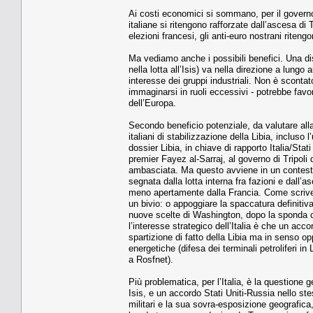
Ai costi economici si sommano, per il governo a
italiane si ritengono rafforzate dall’ascesa di 
elezioni francesi, gli anti-euro nostrani riten
Ma vediamo anche i possibili benefici. Una di
nella lotta all’Isis) va nella direzione a lung
interesse dei gruppi industriali. Non è scontato
immaginarsi in ruoli eccessivi - potrebbe fav
dell’Europa.
Secondo beneficio potenziale, da valutare alla
italiani di stabilizzazione della Libia, incluso 
dossier Libia, in chiave di rapporto Italia/Stat
premier Fayez al-Sarraj, al governo di Tripoli
ambasciata. Ma questo avviene in un contesto
segnata dalla lotta interna fra fazioni e dall’
meno apertamente dalla Francia. Come scriveva 
un bivio: o appoggiare la spaccatura definitiva
nuove scelte di Washington, dopo la sponda ch
l’interesse strategico dell’Italia è che un ac
spartizione di fatto della Libia ma in senso op
energetiche (difesa dei terminali petroliferi i
a Rosfnet).
Più problematica, per l’Italia, è la questione
Isis, e un accordo Stati Uniti-Russia nello ste
militari e la sua sovra-esposizione geografica