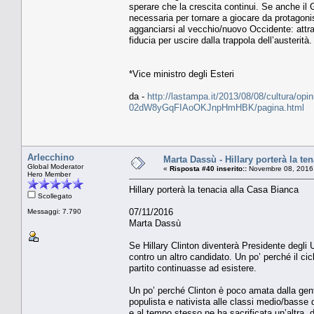
sperare che la crescita continui. Se anche il
necessaria per tornare a giocare da protagonis
agganciarsi al vecchio/nuovo Occidente: attra
fiducia per uscire dalla trappola dell’austerità.
*Vice ministro degli Esteri
da -
http://lastampa.it/2013/08/08/cultura/opin
02dW8yGqFIAoOKJnpHmHBK/pagina.html
Arlecchino
Marta Dassù - Hillary porterà la te
Global Moderator
«
Risposta #40 inserito::
Novembre 08, 2016,
Hero Member
Hillary porterà la tenacia alla Casa Bianca
Scollegato
07/11/2016
Messaggi: 7.790
Marta Dassù
Se Hillary Clinton diventerà Presidente degli
contro un altro candidato. Un po’ perché il cic
partito continuasse ad esistere.
Un po’ perché Clinton è poco amata dalla gent
populista e nativista alle classi medio/basse de
e al tempo stesso ne ha sacrificata un’altra, 