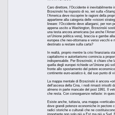
Caro direttore, l’Occidente è inevitabilmente i
Brzezinski ha risposto di no, ieri sulla «Stam
l’America deve riscoprire le ragioni della pro
appartiene alla categoria delle «visioni strat
lineare: l’Occidente deve allargarsi, per non p
appena uscito a Washington, Brzezinski sosti
una testa ancora americana (se anche l’Americ
un’Unione politica vera), braccia e gambe al
europea che neo-ottomana e verso vecchi e nuo
destinato a restare sulla carta?
In realtà, proprio mentre la crisi finanziaria
capitalismo e autoritarismo comincia a propor
indispensabile. Per Brzezinski, è chiaro che la
quella degli europei richiede un’Unione più sol
fronte allo spostamento del potere economico,
continente euro-asiatico è, dal suo punto di vis
La mappa mentale di Brzezinski è ancora «oriz
dell’ascesa della Cina, i nodi rimasti irrisolt
almeno in parte mancate del post 1991. Il vet
che resta. Con conseguenze nefaste: in quest
Esiste anche, tuttavia, una mappa «verticale» d
dove grandi potenze economiche in pectore co
radici storiche e culturali che ne costituiscon
importante non solo più a Est ma più a Sud. 