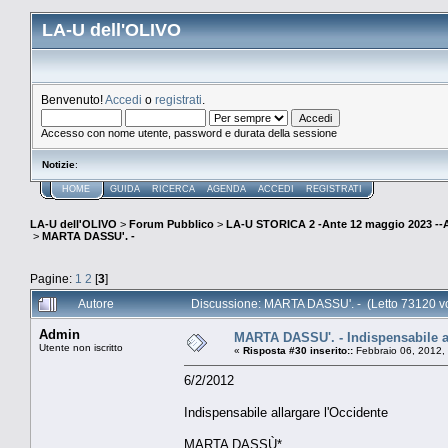
LA-U dell'OLIVO
Benvenuto!
Accedi
o
registrati
.
Accesso con nome utente, password e durata della sessione
Notizie
:
HOME
GUIDA
RICERCA
AGENDA
ACCEDI
REGISTRATI
LA-U dell'OLIVO
>
Forum Pubblico
>
LA-U STORICA 2 -Ante 12 maggio 2023 
>
MARTA DASSU'. -
Pagine:
1
2
[
3
]
Autore
Discussione: MARTA DASSU'. - (Letto 73120 vo
Admin
MARTA DASSU'. - Indispensabile al
Utente non iscritto
«
Risposta #30 inserito::
Febbraio 06, 2012,
6/2/2012
Indispensabile allargare l'Occidente
MARTA DASSÙ*