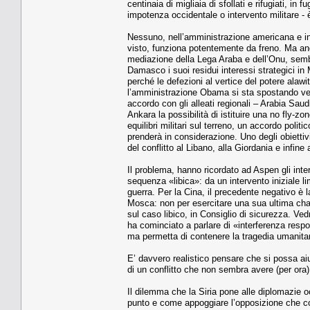
centinaia di migliaia di sfollati e rifugiati, i
impotenza occidentale o intervento militare -
Nessuno, nell’amministrazione americana e in q
visto, funziona potentemente da freno. Ma anch
mediazione della Lega Araba e dell’Onu, semb
Damasco i suoi residui interessi strategici i
perché le defezioni al vertice del potere ala
l’amministrazione Obama si sta spostando vers
accordo con gli alleati regionali – Arabia Saud
Ankara la possibilità di istituire una no fly-zon
equilibri militari sul terreno, un accordo pol
prenderà in considerazione. Uno degli obiettivi
del conflitto al Libano, alla Giordania e infine a
Il problema, hanno ricordato ad Aspen gli inter
sequenza «libica»: da un intervento iniziale 
guerra. Per la Cina, il precedente negativo è l
Mosca: non per esercitare una sua ultima cha
sul caso libico, in Consiglio di sicurezza. Ved
ha cominciato a parlare di «interferenza respons
ma permetta di contenere la tragedia umanitar
E’ davvero realistico pensare che si possa aiu
di un conflitto che non sembra avere (per ora
Il dilemma che la Siria pone alle diplomazie oc
punto e come appoggiare l’opposizione che co