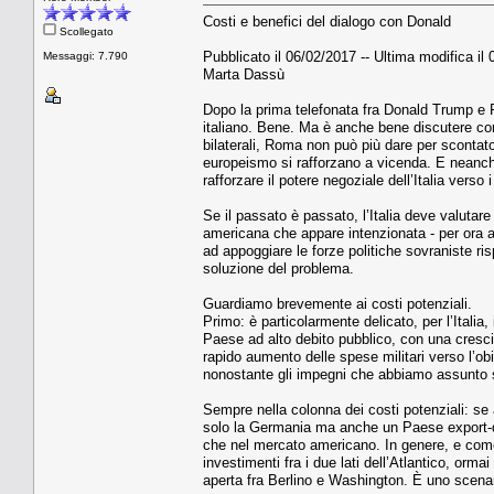
Costi e benefici del dialogo con Donald
Scollegato
Pubblicato il 06/02/2017 -- Ultima modifica il
Messaggi: 7.790
Marta Dassù
Dopo la prima telefonata fra Donald Trump e 
italiano. Bene. Ma è anche bene discutere com
bilaterali, Roma non può più dare per scontat
europeismo si rafforzano a vicenda. E neanch
rafforzare il potere negoziale dell’Italia verso
Se il passato è passato, l’Italia deve valutar
americana che appare intenzionata - per ora a 
ad appoggiare le forze politiche sovraniste ri
soluzione del problema.
Guardiamo brevemente ai costi potenziali.
Primo: è particolarmente delicato, per l’Italia,
Paese ad alto debito pubblico, con una crescita
rapido aumento delle spese militari verso l’obi
nonostante gli impegni che abbiamo assunto s
Sempre nella colonna dei costi potenziali: s
solo la Germania ma anche un Paese export-dri
che nel mercato americano. In genere, e come h
investimenti fra i due lati dell’Atlantico, orma
aperta fra Berlino e Washington. È uno scena