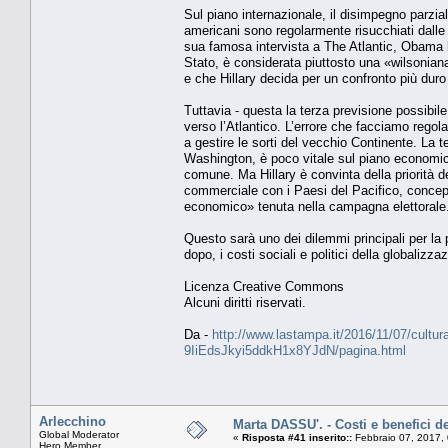
Sul piano internazionale, il disimpegno parziale
americani sono regolarmente risucchiati dalle 
sua famosa intervista a The Atlantic, Obama h
Stato, è considerata piuttosto una «wilsonian
e che Hillary decida per un confronto più dur
Tuttavia - questa la terza previsione possibile
verso l’Atlantico. L’errore che facciamo rego
a gestire le sorti del vecchio Continente. La
Washington, è poco vitale sul piano economic
comune. Ma Hillary è convinta della priorità de
commerciale con i Paesi del Pacifico, concep
economico» tenuta nella campagna elettorale
Questo sarà uno dei dilemmi principali per la 
dopo, i costi sociali e politici della globaliz
Licenza Creative Commons
Alcuni diritti riservati.
Da -
http://www.lastampa.it/2016/11/07/cultura/
9IiEdsJkyi5ddkH1x8YJdN/pagina.html
Arlecchino
Marta DASSU'. - Costi e benefici d
Global Moderator
«
Risposta #41 inserito::
Febbraio 07, 2017,
Hero Member