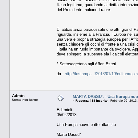
Resa legittima, guardando al diritto internazio
del Presidente maliano Traoré.
E’ abbastanza paradossale che altri grandi Pae
riguarda, insieme alla Francia, l’Europa nel su
una vera e propria strategia europea per l’Afr
senza chiudere gli occhi di fronte a una crisi c
l’Italia ha un ruolo importante da svolgere. A
deve spingerci a superare sia i calcoli elettor
* Sottosegretario agli Affari Esteri
da -
http://lastampa.it/2013/01/19/cultura/o
Admin
MARTA DASSU'. - Usa-Europa nuov
Utente non iscritto
«
Risposta #38 inserito::
Febbraio 06, 2013,
Editoriali
05/02/2013
Usa-Europa nuovo patto atlantico
Marta Dassù*