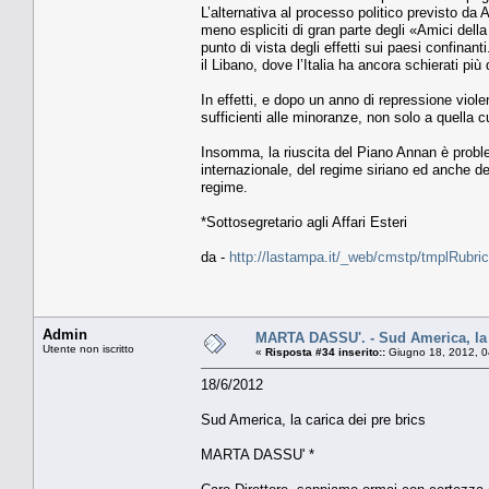
L’alternativa al processo politico previsto da
meno espliciti di gran parte degli «Amici del
punto di vista degli effetti sui paesi confinan
il Libano, dove l’Italia ha ancora schierati più d
In effetti, e dopo un anno di repressione viol
sufficienti alle minoranze, non solo a quella c
Insomma, la riuscita del Piano Annan è proble
internazionale, del regime siriano ed anche de
regime.
*Sottosegretario agli Affari Esteri
da -
http://lastampa.it/_web/cmstp/tmplRubric
Admin
MARTA DASSU'. - Sud America, la c
Utente non iscritto
«
Risposta #34 inserito::
Giugno 18, 2012, 0
18/6/2012
Sud America, la carica dei pre brics
MARTA DASSU' *