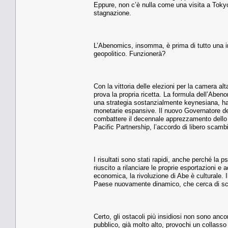
Eppure, non c’è nulla come una visita a Tokyo
stagnazione.
L’Abenomics, insomma, è prima di tutto una in
geopolitico. Funzionerà?
Con la vittoria delle elezioni per la camera al
prova la propria ricetta. La formula dell’Abe
una strategia sostanzialmente keynesiana, ha 
monetarie espansive. Il nuovo Governatore del
combattere il decennale apprezzamento dello Y
Pacific Partnership, l’accordo di libero scambio
I risultati sono stati rapidi, anche perché la
riuscito a rilanciare le proprie esportazioni 
economica, la rivoluzione di Abe è culturale.
Paese nuovamente dinamico, che cerca di scrol
Certo, gli ostacoli più insidiosi non sono ancor
pubblico, già molto alto, provochi un collasso 