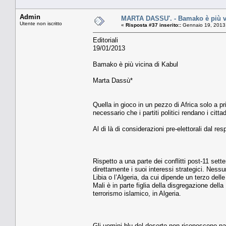
Admin
MARTA DASSU'. - Bamako è più vi
Utente non iscritto
«
Risposta #37 inserito::
Gennaio 19, 2013,
Editoriali
19/01/2013
Bamako è più vicina di Kabul
Marta Dassù*
Quella in gioco in un pezzo di Africa solo a p
necessario che i partiti politici rendano i citt
Al di là di considerazioni pre-elettorali dal res
Rispetto a una parte dei conflitti post-11 sette
direttamente i suoi interessi strategici. Nessun
Libia o l’Algeria, da cui dipende un terzo delle
Mali è in parte figlia della disgregazione della
terrorismo islamico, in Algeria.
Gli uomini blu del deserto non riconoscono pa