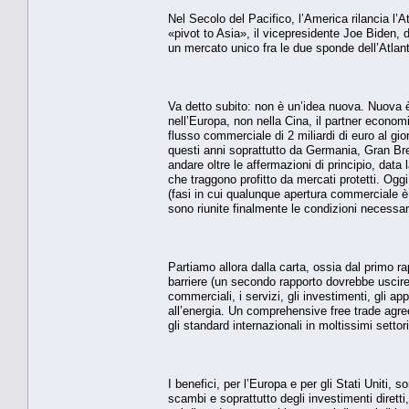
Nel Secolo del Pacifico, l’America rilancia l’
«pivot to Asia», il vicepresidente Joe Biden, 
un mercato unico fra le due sponde dell’Atlan
Va detto subito: non è un’idea nuova. Nuova 
nell’Europa, non nella Cina, il partner econom
flusso commerciale di 2 miliardi di euro al gi
questi anni soprattutto da Germania, Gran Bret
andare oltre le affermazioni di principio, data
che traggono profitto da mercati protetti. Ogg
(fasi in cui qualunque apertura commerciale è
sono riunite finalmente le condizioni necessar
Partiamo allora dalla carta, ossia dal primo r
barriere (un secondo rapporto dovrebbe uscire 
commerciali, i servizi, gli investimenti, gli ap
all’energia. Un comprehensive free trade agre
gli standard internazionali in moltissimi settor
I benefici, per l’Europa e per gli Stati Uniti,
scambi e soprattutto degli investimenti dirett