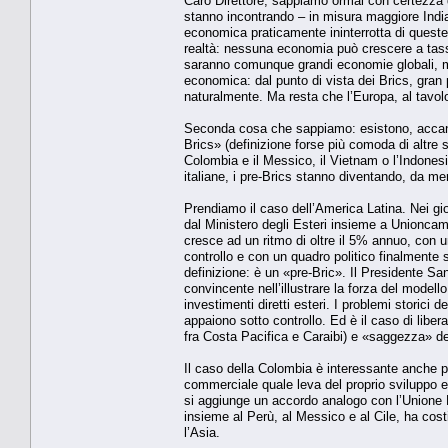
Caro Direttore, sappiamo ormai con certezza 
stanno incontrando – in misura maggiore India 
economica praticamente ininterrotta di queste
realtà: nessuna economia può crescere a tassi 
saranno comunque grandi economie globali, ma
economica: dal punto di vista dei Brics, gran pa
naturalmente. Ma resta che l’Europa, al tav
Seconda cosa che sappiamo: esistono, accanto
Brics» (definizione forse più comoda di altre 
Colombia e il Messico, il Vietnam o l’Indonesi
italiane, i pre-Brics stanno diventando, da mer
Prendiamo il caso dell’America Latina. Nei gi
dal Ministero degli Esteri insieme a Unioncam
cresce ad un ritmo di oltre il 5% annuo, con u
controllo e con un quadro politico finalmente 
definizione: è un «pre-Bric». Il Presidente Sa
convincente nell’illustrare la forza del model
investimenti diretti esteri. I problemi storic
appaiono sotto controllo. Ed è il caso di libera
fra Costa Pacifica e Caraibi) e «saggezza» dell
Il caso della Colombia è interessante anche p
commerciale quale leva del proprio sviluppo ec
si aggiunge un accordo analogo con l’Unione 
insieme al Perù, al Messico e al Cile, ha costi
l’Asia.