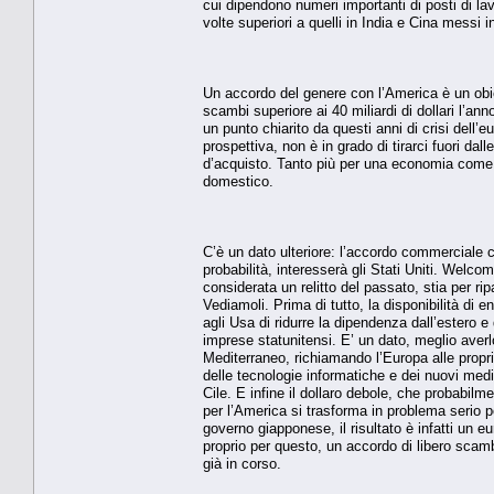
cui dipendono numeri importanti di posti di lavo
volte superiori a quelli in India e Cina messi
Un accordo del genere con l’America è un obiet
scambi superiore ai 40 miliardi di dollari l’an
un punto chiarito da questi anni di crisi dell’
prospettiva, non è in grado di tirarci fuori d
d’acquisto. Tanto più per una economia come
domestico.
C’è un dato ulteriore: l’accordo commerciale 
probabilità, interesserà gli Stati Uniti. Welc
considerata un relitto del passato, stia per rip
Vediamoli. Prima di tutto, la disponibilità di 
agli Usa di ridurre la dipendenza dall’estero e
imprese statunitensi. E’ un dato, meglio averlo
Mediterraneo, richiamando l’Europa alle propri
delle tecnologie informatiche e dei nuovi med
Cile. E infine il dollaro debole, che probabilm
per l’America si trasforma in problema serio 
governo giapponese, il risultato è infatti un
proprio per questo, un accordo di libero scamb
già in corso.