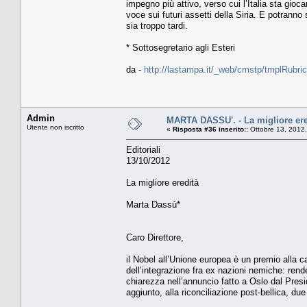
impegno più attivo, verso cui l’Italia sta gio
voce sui futuri assetti della Siria. E potranno
sia troppo tardi.
* Sottosegretario agli Esteri
da -
http://lastampa.it/_web/cmstp/tmplRubric
Admin
MARTA DASSU'. - La migliore ere
Utente non iscritto
«
Risposta #36 inserito::
Ottobre 13, 2012
Editoriali
13/10/2012
La migliore eredità
Marta Dassù*
Caro Direttore,
il Nobel all’Unione europea è un premio alla ca
dell’integrazione fra ex nazioni nemiche: ren
chiarezza nell’annuncio fatto a Oslo dal Presi
aggiunto, alla riconciliazione post-bellica, due