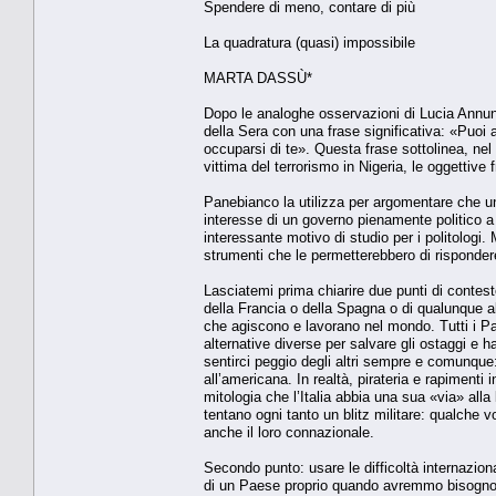
Spendere di meno, contare di più
La quadratura (quasi) impossibile
MARTA DASSÙ*
Dopo le analoghe osservazioni di Lucia Annunz
della Sera con una frase significativa: «Puoi 
occuparsi di te». Questa frase sottolinea, nel 
vittima del terrorismo in Nigeria, le oggettive fr
Panebianco la utilizza per argomentare che un
interesse di un governo pienamente politico a 
interessante motivo di studio per i politologi.
strumenti che le permetterebbero di rispondere
Lasciatemi prima chiarire due punti di contesto.
della Francia o della Spagna o di qualunque a
che agiscono e lavorano nel mondo. Tutti i Pa
alternative diverse per salvare gli ostaggi e 
sentirci peggio degli altri sempre e comunque
all’americana. In realtà, pirateria e rapiment
mitologia che l’Italia abbia una sua «via» alla
tentano ogni tanto un blitz militare: qualche 
anche il loro connazionale.
Secondo punto: usare le difficoltà internazion
di un Paese proprio quando avremmo bisogno d