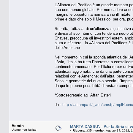
L’Alianza del Pacifico è un grande mercato pot
suo commercio globale. Per non cadere ancora 
margini: le opportunità non saranno illimitate,
prime e dato che solo il Messico, per ora, può
Si tratta, tuttavia, di un’alleanza significati
è diviso al suo interno, con tendenze neo-pro
Chavez, preoccupa gli investitori esterni anzi
aiuta a riflettere - la «Alianza del Pacifico»
delle Americhe.
Nel momento in cui la sponda atlantica dell’Am
l’Asia, l’Italia ha tutto l’interesse a consoli
continente americano. Per l’Italia (e per un’Eu
atlantica» aggiornata: che da una parte consen
relazioni con le Americhe; dall’altra, permette
Sono le geometrie del nuovo secolo. L’impresa
da qui le proprie possibilità di restare competi
*Sottosegretario agli Affari Esteri
da -
http://lastampa.it/_web/cmstp/tmplRubric
Admin
MARTA DASSU'. - Per la Siria ci vu
Utente non iscritto
«
Risposta #35 inserito::
Agosto 14, 2012, 1