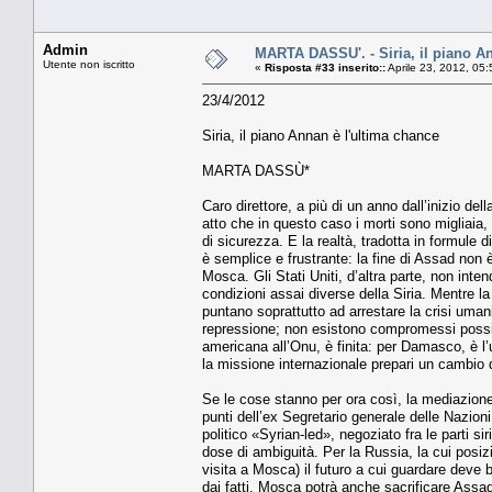
Admin
MARTA DASSU'. - Siria, il piano A
Utente non iscritto
«
Risposta #33 inserito::
Aprile 23, 2012, 05
23/4/2012
Siria, il piano Annan è l'ultima chance
MARTA DASSÙ*
Caro direttore, a più di un anno dall’inizio de
atto che in questo caso i morti sono migliaia, 
di sicurezza. E la realtà, tradotta in formule
è semplice e frustrante: la fine di Assad non 
Mosca. Gli Stati Uniti, d’altra parte, non inte
condizioni assai diverse della Siria. Mentre la 
puntano soprattutto ad arrestare la crisi uman
repressione; non esistono compromessi possib
americana all’Onu, è finita: per Damasco, è l
la missione internazionale prepari un cambio 
Se le cose stanno per ora così, la mediazione 
punti dell’ex Segretario generale delle Nazioni
politico «Syrian-led», negoziato fra le parti s
dose di ambiguità. Per la Russia, la cui posizi
visita a Mosca) il futuro a cui guardare deve 
dai fatti, Mosca potrà anche sacrificare Assa