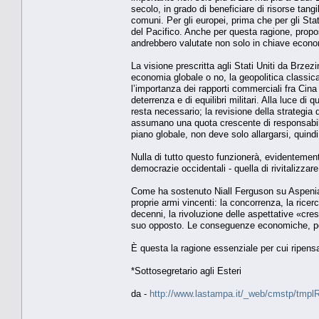
secolo, in grado di beneficiare di risorse tangi
comuni. Per gli europei, prima che per gli Stat
del Pacifico. Anche per questa ragione, propo
andrebbero valutate non solo in chiave economi
La visione prescritta agli Stati Uniti da Brze
economia globale o no, la geopolitica classi
l’importanza dei rapporti commerciali fra Cin
deterrenza e di equilibri militari. Alla luce di
resta necessario; la revisione della strategia
assumano una quota crescente di responsabilità
piano globale, non deve solo allargarsi, quind
Nulla di tutto questo funzionerà, evidentemente
democrazie occidentali - quella di rivitalizzar
Come ha sostenuto Niall Ferguson su Aspenia, 
proprie armi vincenti: la concorrenza, la ricerca
decenni, la rivoluzione delle aspettative «cre
suo opposto. Le conseguenze economiche, poli
È questa la ragione essenziale per cui ripensa
*Sottosegretario agli Esteri
da -
http://www.lastampa.it/_web/cmstp/tmplRu