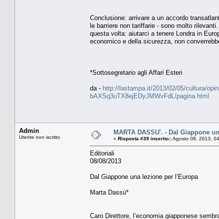
Conclusione: arrivare a un accordo transatlantic
le barriere non tariffarie - sono molto rilevant
questa volta: aiutarci a tenere Londra in Euro
economico e della sicurezza, non converrebbe n
*Sottosegretario agli Affari Esteri
da -
http://lastampa.it/2013/02/05/cultura/opin
bAXSq3uTX8ejEDyJMWvFdL/pagina.html
Admin
MARTA DASSU'. - Dal Giappone una
Utente non iscritto
«
Risposta #39 inserito::
Agosto 08, 2013, 0
Editoriali
08/08/2013
Dal Giappone una lezione per l’Europa
Marta Dassù*
Caro Direttore, l’economia giapponese sembrav