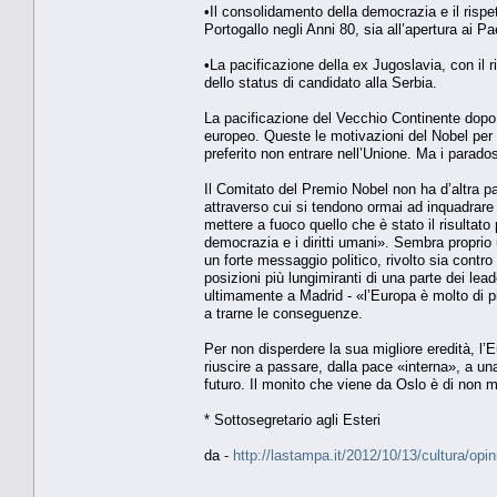
•Il consolidamento della democrazia e il rispet
Portogallo negli Anni 80, sia all’apertura ai P
•La pacificazione della ex Jugoslavia, con il 
dello status di candidato alla Serbia.
La pacificazione del Vecchio Continente dopo 
europeo. Queste le motivazioni del Nobel per 
preferito non entrare nell’Unione. Ma i parad
Il Comitato del Premio Nobel non ha d’altra par
attraverso cui si tendono ormai ad inquadrare 
mettere a fuoco quello che è stato il risultato 
democrazia e i diritti umani». Sembra proprio
un forte messaggio politico, rivolto sia contro 
posizioni più lungimiranti di una parte dei le
ultimamente a Madrid - «l’Europa è molto di pi
a trarne le conseguenze.
Per non disperdere la sua migliore eredità, l’
riuscire a passare, dalla pace «interna», a un
futuro. Il monito che viene da Oslo è di non m
* Sottosegretario agli Esteri
da -
http://lastampa.it/2012/10/13/cultura/op