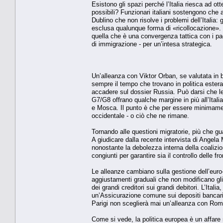
Esistono gli spazi perché l’Italia riesca ad ot
possibili? Funzionari italiani sostengono che 
Dublino che non risolve i problemi dell’Italia:
esclusa qualunque forma di «ricollocazione». 
quella che è una convergenza tattica con i pae
di immigrazione - per un’intesa strategica.
Un’alleanza con Viktor Orban, se valutata in ba
sempre il tempo che trovano in politica estera
accadere sul dossier Russia. Può darsi che le
G7/G8 offrano qualche margine in più all’Itali
e Mosca. Il punto è che per essere minimamente 
occidentale - o ciò che ne rimane.
Tornando alle questioni migratorie, più che g
A giudicare dalla recente intervista di Angel
nonostante la debolezza interna della coalizio
congiunti per garantire sia il controllo delle fro
Le alleanze cambiano sulla gestione dell’euro-
aggiustamenti graduali che non modificano gli 
dei grandi creditori sui grandi debitori. L’Ital
un’Assicurazione comune sui depositi bancari
Parigi non sceglierà mai un’alleanza con Roma
Come si vede, la politica europea è un affar