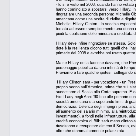
- lo si è visto nel 2008, quando hanno votato
hanno cominciato a spostarsi verso Hillary, i
ringraziare una seconda persona: Michelle Oba
americana come una scelta di civiltà e dignità
Michelle, Hillary Clinton - la vecchia esponen
tornata ad essere semplicemente una donna d
piedi la coalizione delle minoranze ereditata d
Hillary deve infine ringraziare se stessa. So
dote è la resilienza dicono tutti quelli che l’h
primarie del 2008 e avrebbe poi usato quattro
Ma se Hillary ce la facesse davvero, che Pre
personaggio pubblico da una infinità di tempo 
Proviamo a fare qualche ipotesi, collegando s
Hillary Clinton sarà - per vocazione - un Pre
proprio segno sull’America, prima che sul sis
successore di Scalia alla Corte suprema. E cont
First Lady negli Anni ’90 fino alle primarie co
società americana sta superando limiti di gua
democrazia. L’elenco degli impegni presi, anche
all’aumento del salario minimo, alla reintrodu
investimento), a fondi nelle infrastrutture, all
eredità economica di Bill: sarà meno clintonia
riusciranno a recuperare almeno il Senato, av
oltre che drammaticamente polarizzata.