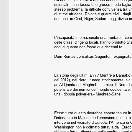
coloniali – una fascia che grosso modo taglia l
stesso problema: la difficile convivenza tra u
di stirpe africana. Rivolte e guerre civili, d
comune: in Ciad, Niger, Sudan - oggi diviso in
L’incapacità internazionale di affrontare il 
delle classi dirigenti locali, hanno prodotto Sta
oggi di quanto non fosse due decenni fa.
Dum Romae consulitur, Saguntum expugnatu
La storia degli ultimi anni? Mentre a Bamako g
del 2012), nel Nord i tuareg storicamente laici 
ad Al Qaeda nel Maghreb Islamico. Il Nord del M
potenziale dei nemici del mondo occidentale.
una «doppia polveriera» Maghreb-Sahel.
Ecco: tutto questo dovrebbe essere tenuto in c
l’intervento in Mali come l’ennesimo sussulto 
interventi nel vicinato d’Europa, l’America d
Washington non è colmato tuttavia dall’Europa o
abbiamo fatto - discutere sulle scelte compiute