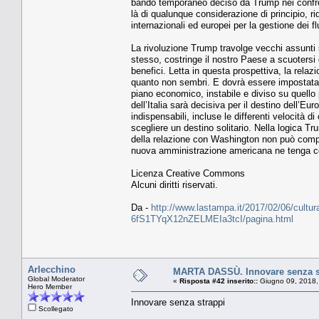
bando temporaneo deciso da Trump nei confronti
là di qualunque considerazione di principio, r
internazionali ed europei per la gestione dei f
La rivoluzione Trump travolge vecchi assunti su
stesso, costringe il nostro Paese a scuotersi d
benefici. Letta in questa prospettiva, la rel
quanto non sembri. E dovrà essere impostata 
piano economico, instabile e diviso su quello 
dell’Italia sarà decisiva per il destino dell’E
indispensabili, incluse le differenti velocità d
scegliere un destino solitario. Nella logica
della relazione con Washington non può comport
nuova amministrazione americana ne tenga co
Licenza Creative Commons
Alcuni diritti riservati.
Da -
http://www.lastampa.it/2017/02/06/cultura/
6fS1TYqX12nZELMEIa3tcI/pagina.html
Arlecchino
MARTA DASSÙ. Innovare senza s
Global Moderator
«
Risposta #42 inserito::
Giugno 09, 2018,
Hero Member
Innovare senza strappi
Scollegato