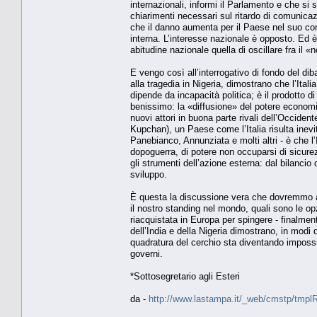
internazionali, informi il Parlamento e che si 
chiarimenti necessari sul ritardo di comunicazi
che il danno aumenta per il Paese nel suo com
interna. L’interesse nazionale è opposto. Ed 
abitudine nazionale quella di oscillare fra il «
E vengo così all’interrogativo di fondo del diba
alla tragedia in Nigeria, dimostrano che l’Ital
dipende da incapacità politica; è il prodotto di
benissimo: la «diffusione» del potere economi
nuovi attori in buona parte rivali dell’Occide
Kupchan), un Paese come l’Italia risulta inevi
Panebianco, Annunziata e molti altri - è che l’I
dopoguerra, di potere non occuparsi di sicurezz
gli strumenti dell’azione esterna: dal bilancio 
sviluppo.
È questa la discussione vera che dovremmo ap
il nostro standing nel mondo, quali sono le op
riacquistata in Europa per spingere - finalment
dell’India e della Nigeria dimostrano, in modi 
quadratura del cerchio sta diventando impossib
governi.
*Sottosegretario agli Esteri
da -
http://www.lastampa.it/_web/cmstp/tmplRu