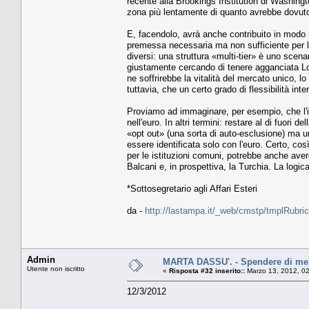
recente alla Brookings Institution di Washingto
zona più lentamente di quanto avrebbe dovuto 
E, facendolo, avrà anche contribuito in modo mo
premessa necessaria ma non sufficiente per la cr
diversi: una struttura «multi-tier» è uno scen
giustamente cercando di tenere agganciata Lo
ne soffrirebbe la vitalità del mercato unico, l
tuttavia, che un certo grado di flessibilità int
Proviamo ad immaginare, per esempio, che l'
nell'euro. In altri termini: restare al di fuor
«opt out» (una sorta di auto-esclusione) ma u
essere identificata solo con l'euro. Certo, co
per le istituzioni comuni, potrebbe anche avere
Balcani e, in prospettiva, la Turchia. La log
*Sottosegretario agli Affari Esteri
da -
http://lastampa.it/_web/cmstp/tmplRubric
Admin
MARTA DASSU'. - Spendere di men
Utente non iscritto
«
Risposta #32 inserito::
Marzo 13, 2012, 0
12/3/2012