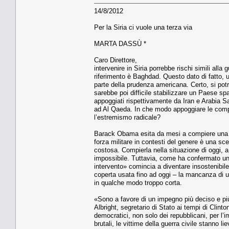
14/8/2012
Per la Siria ci vuole una terza via
MARTA DASSÙ *
Caro Direttore,
intervenire in Siria porrebbe rischi simili alla
riferimento è Baghdad. Questo dato di fatto, 
parte della prudenza americana. Certo, si po
sarebbe poi difficile stabilizzare un Paese spac
appoggiati rispettivamente da Iran e Arabia Sa
ad Al Qaeda. In che modo appoggiare le comp
l’estremismo radicale?
Barack Obama esita da mesi a compiere una sc
forza militare in contesti del genere è una sc
costosa. Compierla nella situazione di oggi, 
impossibile. Tuttavia, come ha confermato un 
intervento» comincia a diventare insostenibile 
coperta usata fino ad oggi – la mancanza di u
in qualche modo troppo corta.
«Sono a favore di un impegno più deciso e pi
Albright, segretario di Stato ai tempi di Clinto
democratici, non solo dei repubblicani, per l
brutali, le vittime della guerra civile stanno 