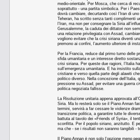
medio-orientale. Per Mosca, che cerca di recup
soprattutto - una partita simbolica. Per i Paes
dovrà cambiare, decurtando così l’Iran di uno 
Teheran, ha scritto senza tanti complimenti un
l’Iran, ma non per consegnare la Siria all’inf
Gerusalemme, la caduta dei dittatori non se
una relazione privilegiata con Assad, cambiare
vogliono evitare che la crisi siriana diventi un
premono ai confini, l’aumento ulteriore di insta
Per la Francia, reduce dal primo turno delle pre
sfida umanitaria e un interesse diretto sostan
crisi siriana. Per queste due ragioni, l’Italia 
sull’emergenza umanitaria. E ha insistito sull
cristiane e verso quella parte degli alawiti ch
politico diverso. Nella concezione dell’Italia
pressione su Assad, per evitare una guerra civ
politica negoziata fallisse.
La Risoluzione unitaria appena approvata all’
Siria. Ma lo resterà solo se il Piano Annan farà
termini, servirà a far cessare le violenze dram
transizione politica, a garantire tutte le diver
battuta al tavolo dei «Friends of Syria», il te
sconfitta. Per il popolo siriano, anzitutto. E
ma che - se i risultati non saranno tangibili - t
Il Piano Annan è non solo l’opzione meno pegg