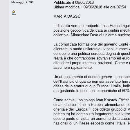
Pubblicato il 09/06/2018
Messaggi: 7.790
Ultima modifica il 09/06/2018 alle ore 07:54
MARTA DASSÙ
Il dibattito vero sul rapporto Italia-Europa r
posizione geopolitica delicata ai confini medite
collettive. Minacciare l’uso di un’arma nuclear
La complicata formazione del governo Conte è s
allentare in modo unilaterale i vincoli europei
concepire una politica europea degna di que
realtà è che contrapporre sovranismo ed europe
difendere i propri interessi nazionali. Come e
assumere rapidamente.
Un atteggiamento di questo genere - consapevole
dell’Italia più di quanto non sia avvenuto fino 
difesa dello status quo in Europa: l’Italia, in
sta gestendo le questioni economiche (il 60% c
Come scrive il politologo Ivan Krastev (“Afte
dinamiche politiche in Europa, alimentando pul
orientale dell’Europa, il cosiddetto gruppo di 
percepito) ha contribuito largamente alla vitto
questo punto di vista, un aumento della capaci
nazionali di un Paese esposto come l’Italia; è