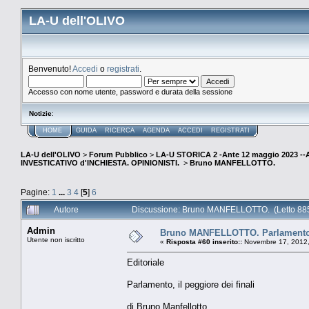
LA-U dell'OLIVO
Benvenuto!
Accedi
o
registrati
.
Accesso con nome utente, password e durata della sessione
Notizie
:
HOME
GUIDA
RICERCA
AGENDA
ACCEDI
REGISTRATI
LA-U dell'OLIVO
>
Forum Pubblico
>
LA-U STORICA 2 -Ante 12 maggio 2023 
INVESTICATIVO d'INCHIESTA. OPINIONISTI.
>
Bruno MANFELLOTTO.
Pagine:
1
...
3
4
[
5
]
6
Autore
Discussione: Bruno MANFELLOTTO. (Letto 885
Admin
Bruno MANFELLOTTO. Parlamento, i
Utente non iscritto
«
Risposta #60 inserito::
Novembre 17, 2012,
Editoriale
Parlamento, il peggiore dei finali
di Bruno Manfellotto