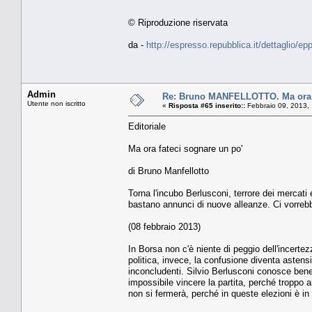
© Riproduzione riservata
da -
http://espresso.repubblica.it/dettaglio/e
Admin
Re: Bruno MANFELLOTTO. Ma ora f
Utente non iscritto
«
Risposta #65 inserito::
Febbraio 09, 2013,
Editoriale
Ma ora fateci sognare un po'
di Bruno Manfellotto
Torna l'incubo Berlusconi, terrore dei mercati 
bastano annunci di nuove alleanze. Ci vorrebbe
(08 febbraio 2013)
In Borsa non c'è niente di peggio dell'incertezz
politica, invece, la confusione diventa astensio
inconcludenti. Silvio Berlusconi conosce bene
impossibile vincere la partita, perché troppo 
non si fermerà, perché in queste elezioni è in