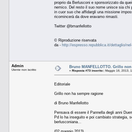
proprio da Berlusconi e sponsorizzato da quei
nemico. Del resto il suo nome unisce sia chi pe
in cuor suo che affidargli una missione impossi
ricomincerà da dove eravamo rimasti.
Twitter @bmanfellotto
© Riproduzione riservata
da -
http://espresso.repubblica.it/dettaglio/n
Admin
Bruno MANFELLOTTO. Grillo non 
Utente non iscritto
«
Risposta #73 inserito::
Maggio 16, 2013, 1
Editoriale
Grillo non ha sempre ragione
di Bruno Manfellotto
Pensava di essere il Pannella degli anni Duemi
Pd lo ha inseguito e poi cambiato strategia, s
berlusconiana...
(02 maggio 2013)