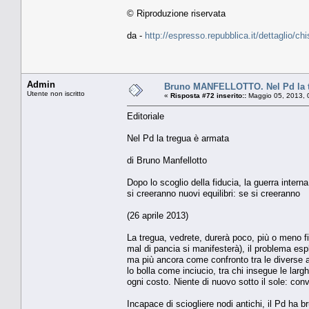
© Riproduzione riservata
da -
http://espresso.repubblica.it/dettaglio/ch
Admin
Bruno MANFELLOTTO. Nel Pd la t
Utente non iscritto
«
Risposta #72 inserito::
Maggio 05, 2013, 
Editoriale
Nel Pd la tregua è armata
di Bruno Manfellotto
Dopo lo scoglio della fiducia, la guerra intern
si creeranno nuovi equilibri: se si creeranno
(26 aprile 2013)
La tregua, vedrete, durerà poco, più o meno fi
mal di pancia si manifesterà), il problema es
ma più ancora come confronto tra le diverse an
lo bolla come inciucio, tra chi insegue le larg
ogni costo. Niente di nuovo sotto il sole: co
Incapace di sciogliere nodi antichi, il Pd ha b