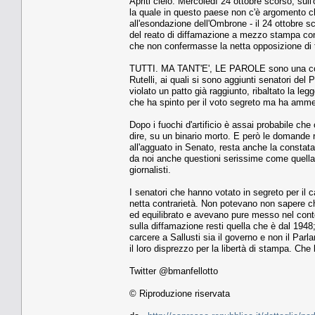
Apriti cielo. Mercoledì 24 ottobre scorso, sul
la quale in questo paese non c'è argomento che
all'esondazione dell'Ombrone - il 24 ottobre s
del reato di diffamazione a mezzo stampa con l
che non confermasse la netta opposizione di tu
TUTTI. MA TANT'E', LE PAROLE sono una cosa e i
Rutelli, ai quali si sono aggiunti senatori de
violato un patto già raggiunto, ribaltato la le
che ha spinto per il voto segreto ma ha ammes
Dopo i fuochi d'artificio è assai probabile ch
dire, su un binario morto. E però le domande re
all'agguato in Senato, resta anche la constataz
da noi anche questioni serissime come quella d
giornalisti.
I senatori che hanno votato in segreto per il 
netta contrarietà. Non potevano non sapere che
ed equilibrato e avevano pure messo nel conto
sulla diffamazione resti quella che è dal 1948;
carcere a Sallusti sia il governo e non il Parla
il loro disprezzo per la libertà di stampa. Che 
Twitter @bmanfellotto
© Riproduzione riservata