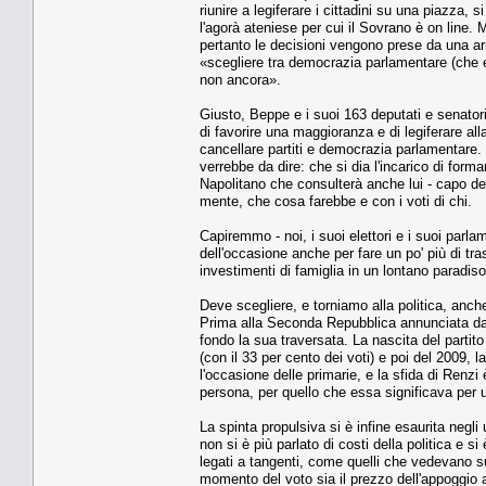
riunire a legiferare i cittadini su una piazza, s
l'agorà ateniese per cui il Sovrano è on line. M
pertanto le decisioni vengono prese da una ari
«scegliere tra democrazia parlamentare (che es
non ancora».
Giusto, Beppe e i suoi 163 deputati e senato
di favorire una maggioranza e di legiferare all
cancellare partiti e democrazia parlamentare. 
verrebbe da dire: che si dia l'incarico di form
Napolitano che consulterà anche lui - capo 
mente, che cosa farebbe e con i voti di chi.
Capiremmo - noi, i suoi elettori e i suoi parla
dell'occasione anche per fare un po' più di tr
investimenti di famiglia in un lontano paradiso
Deve scegliere, e torniamo alla politica, anch
Prima alla Seconda Repubblica annunciata dall
fondo la sua traversata. La nascita del partit
(con il 33 per cento dei voti) e poi del 2009,
l'occasione delle primarie, e la sfida di Renz
persona, per quello che essa significava per un
La spinta propulsiva si è infine esaurita negl
non si è più parlato di costi della politica e s
legati a tangenti, come quelli che vedevano su
momento del voto sia il prezzo dell'appoggio al