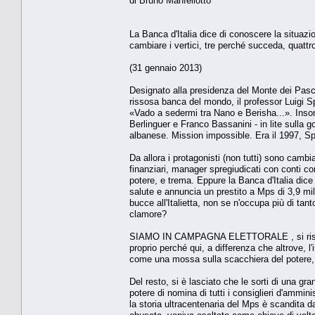
di Bruno Manfellotto
La Banca d'Italia dice di conoscere la situaz
cambiare i vertici, tre perché succeda, quatt
(31 gennaio 2013)
Designato alla presidenza del Monte dei Pasch
rissosa banca del mondo, il professor Luigi S
«Vado a sedermi tra Nano e Berisha...». Inso
Berlinguer e Franco Bassanini - in lite sulla gov
albanese. Mission impossible. Era il 1997, Sp
Da allora i protagonisti (non tutti) sono cambi
finanziari, manager spregiudicati con conti cor
potere, e trema. Eppure la Banca d'Italia dice 
salute e annuncia un prestito a Mps di 3,9 mil
bucce all'Italietta, non se n'occupa più di t
clamore?
SIAMO IN CAMPAGNA ELETTORALE , si risponde
proprio perché qui, a differenza che altrove, l'
come una mossa sulla scacchiera del potere, ta
Del resto, si è lasciato che le sorti di una 
potere di nomina di tutti i consiglieri d'amminis
la storia ultracentenaria del Mps è scandita da