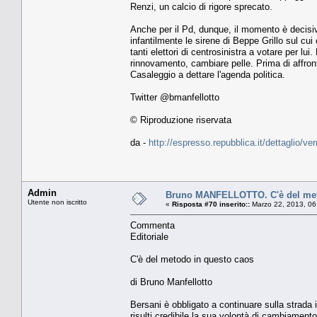
Renzi, un calcio di rigore sprecato.
Anche per il Pd, dunque, il momento è decisi
infantilmente le sirene di Beppe Grillo sul cui
tanti elettori di centrosinistra a votare per lui
rinnovamento, cambiare pelle. Prima di affron
Casaleggio a dettare l'agenda politica.
Twitter @bmanfellotto
© Riproduzione riservata
da -
http://espresso.repubblica.it/dettaglio/ve
Admin
Bruno MANFELLOTTO. C'è del met
Utente non iscritto
«
Risposta #70 inserito::
Marzo 22, 2013, 06
Commenta
Editoriale
C'è del metodo in questo caos
di Bruno Manfellotto
Bersani è obbligato a continuare sulla strada 
risulti credibile la sua volontà di cambiamen