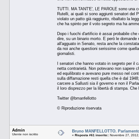
TUTTI. MA TANT'E', LE PAROLE sono una cosa e i
Rutelli, ai quali si sono aggiunti senatori de
violato un patto già raggiunto, ribaltato la le
che ha spinto per il voto segreto ma ha ammes
Dopo i fuochi d'artificio è assai probabile ch
dire, su un binario morto. E però le domande re
all'agguato in Senato, resta anche la constataz
da noi anche questioni serissime come quella d
giornalisti.
I senatori che hanno votato in segreto per il 
netta contrarietà. Non potevano non sapere che
ed equilibrato e avevano pure messo nel conto
sulla diffamazione resti quella che è dal 1948;
carcere a Sallusti sia il governo e non il Parla
il loro disprezzo per la libertà di stampa. Che 
Twitter @bmanfellotto
© Riproduzione riservata
Admin
Bruno MANFELLOTTO. Parlamento, i
Utente non iscritto
«
Risposta #61 inserito::
Novembre 27, 2012,