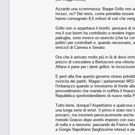
Azzardo una scommessa: Beppe Grillo non acce
Inciuci, no? Del resto, come potrebbe essere a
hanno consegnato 8,5 milioni di voti che vengo
Grillo non si aspettava il trionfo: pensava di 
ma il suo boom ha contribuito a rendere ingov
pattuglia, sono invece un esercito (che lui co
politici per controllarli e, quando necessario,
emicicli di Camera e Senato.
Ora che è arrivato molto più in là di dove imm
prezzo di concedere a Berlusconi una vittoria i
Alfano è pane per i denti grillini: le inciucissi
E però alla fine questo governo strano potrebbe
rivincita dei partiti. Magari i parlamentari 
l'imbarazzo quando si troveranno di fronte alla
provvedimento che manda in soffitta il finanzi
Repubblica sprofonderebbero di nuovo nella P
Tutto bene, dunque? Aspettiamo e qualcosa suc
una lunga serie di errori. Il primo è stato non
provarci; ma insistere pervicacemente anche qu
metodo Grasso dopo averlo imposto con success
di nulla e a nessuno: passando da Franco Mari
a Giorgio Napolitano (larghissime intese) e p