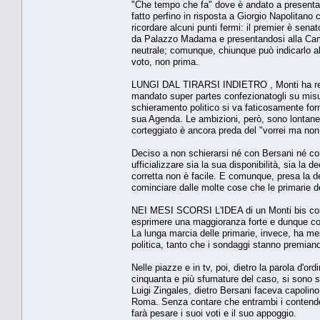
"Che tempo che fa" dove è andato a presentar
fatto perfino in risposta a Giorgio Napolitan
ricordare alcuni punti fermi: il premier è se
da Palazzo Madama e presentandosi alla Came
neutrale; comunque, chiunque può indicarlo al
voto, non prima.
LUNGI DAL TIRARSI INDIETRO , Monti ha replic
mandato super partes confezionatogli su misur
schieramento politico si va faticosamente fo
sua Agenda. Le ambizioni, però, sono lontane da
corteggiato è ancora preda del "vorrei ma no
Deciso a non schierarsi né con Bersani né co
ufficializzare sia la sua disponibilità, sia la
corretta non è facile. E comunque, presa la d
cominciare dalle molte cose che le primarie 
NEI MESI SCORSI L'IDEA di un Monti bis correv
esprimere una maggioranza forte e dunque costr
La lunga marcia delle primarie, invece, ha mes
politica, tanto che i sondaggi stanno premia
Nelle piazze e in tv, poi, dietro la parola d'or
cinquanta e più sfumature del caso, si sono sc
Luigi Zingales, dietro Bersani faceva capolino
Roma. Senza contare che entrambi i contende
farà pesare i suoi voti e il suo appoggio.