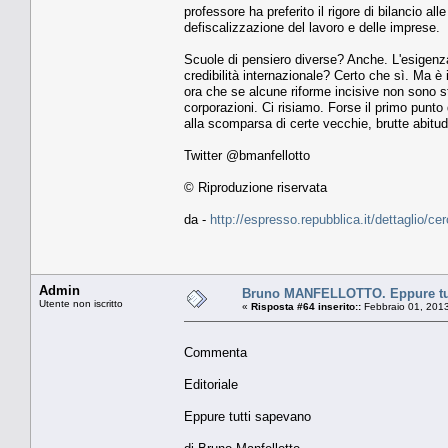
professore ha preferito il rigore di bilancio all
defiscalizzazione del lavoro e delle imprese.
Scuole di pensiero diverse? Anche. L'esigenza
credibilità internazionale? Certo che sì. Ma 
ora che se alcune riforme incisive non sono st
corporazioni. Ci risiamo. Forse il primo punt
alla scomparsa di certe vecchie, brutte abitud
Twitter @bmanfellotto
© Riproduzione riservata
da -
http://espresso.repubblica.it/dettaglio/c
Admin
Bruno MANFELLOTTO. Eppure tut
Utente non iscritto
«
Risposta #64 inserito::
Febbraio 01, 2013
Commenta
Editoriale
Eppure tutti sapevano