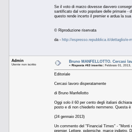
Se il voto di marzo dovesse davvero consegnare
santificato dal voto popolare delle primarie - 
questo rende incerto il premier e ardua la sua
© Riproduzione riservata
da -
http://espresso.repubblica.it/dettaglio/e-
Admin
Bruno MANFELLOTTO. Cercasi lav
Utente non iscritto
«
Risposta #63 inserito::
Febbraio 01, 2013,
Editoriale
Cercasi lavoro disperatamente
di Bruno Manfellotto
Oggi solo il 60 per cento degli italiani dichi
posto e di non chiederlo nemmeno. Questa è 
(24 gennaio 2013)
Un commento del "Financial Times" - "Monti non
premier. Lettere, polemiche, marce indietro. 