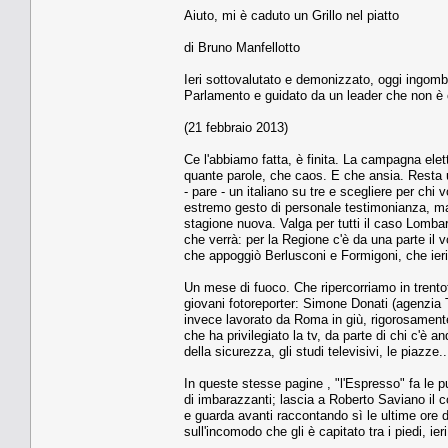
Aiuto, mi è caduto un Grillo nel piatto
di Bruno Manfellotto
Ieri sottovalutato e demonizzato, oggi ingombra
Parlamento e guidato da un leader che non è c
(21 febbraio 2013)
Ce l'abbiamo fatta, è finita. La campagna elet
quante parole, che caos. E che ansia. Resta un
- pare - un italiano su tre e scegliere per chi
estremo gesto di personale testimonianza, ma 
stagione nuova. Valga per tutti il caso Lombar
che verrà: per la Regione c'è da una parte il 
che appoggiò Berlusconi e Formigoni, che ieri
Un mese di fuoco. Che ripercorriamo in trentot
giovani fotoreporter: Simone Donati (agenzia T
invece lavorato da Roma in giù, rigorosament
che ha privilegiato la tv, da parte di chi c'è a
della sicurezza, gli studi televisivi, le piazze..
In queste stesse pagine , "l'Espresso" fa le pu
di imbarazzanti; lascia a Roberto Saviano il 
e guarda avanti raccontando sì le ultime ore de
sull'incomodo che gli è capitato tra i piedi, ie