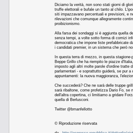
Diciamo la verità, non sono stati giorni di glor
truffe elettorali e bufale un tanto al chilo. L'i
siti impazzavano percentuali e previsioni, e n
rilevazioni che comunque allegramente conti
proibizionismo.
Alla farsa dei sondaggi si è aggiunta quella dei
senza tempi, a volte sotto forma di comizi inf
democratica che impone liste prefabbricate dag
i candidati premier, in un sistema che però no
In questa terra di mezzo, in questa stagione-
Beppe Grillo che ha riempito le piazze d'Ita
imposto agli altri molte parole d'ordine tratte
parlamentari - e soprattutto guiderà, se pur a 
appuntamenti: la nuova maggioranza, l'elezione
Che succederà? Che ne sarà delle truppe gril
sarà ribaltone, come profetizza Dario Fo, se no
dell'altra copertina, ci limitiamo a gridare Fo
quella di Berlusconi.
Twitter @bmanfellotto
© Riproduzione riservata
da -
http://espresso.repubblica.it/dettaglio/ai