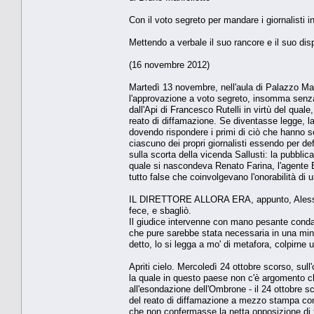
Con il voto segreto per mandare i giornalisti i
Mettendo a verbale il suo rancore e il suo dis
(16 novembre 2012)
Martedì 13 novembre, nell'aula di Palazzo Mada
l'approvazione a voto segreto, insomma sen
dall'Api di Francesco Rutelli in virtù del quale,
reato di diffamazione. Se diventasse legge, la m
dovendo rispondere i primi di ciò che hanno sc
ciascuno dei propri giornalisti essendo per def
sulla scorta della vicenda Sallusti: la pubblic
quale si nascondeva Renato Farina, l'agente Bet
tutto false che coinvolgevano l'onorabilità di 
IL DIRETTORE ALLORA ERA, appunto, Alessandr
fece, e sbagliò.
Il giudice intervenne con mano pesante condan
che pure sarebbe stata necessaria in una mina
detto, lo si legga a mo' di metafora, colpirne
Apriti cielo. Mercoledì 24 ottobre scorso, sul
la quale in questo paese non c'è argomento che
all'esondazione dell'Ombrone - il 24 ottobre s
del reato di diffamazione a mezzo stampa con l
che non confermasse la netta opposizione di tu