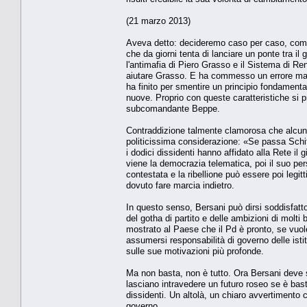
(21 marzo 2013)
Aveva detto: decideremo caso per caso, come n
che da giorni tenta di lanciare un ponte tra il 
l'antimafia di Piero Grasso e il Sistema di Re
aiutare Grasso. E ha commesso un errore mad
ha finito per smentire un principio fondamental
nuove. Proprio con queste caratteristiche si 
subcomandante Beppe.
Contraddizione talmente clamorosa che alcuni dei 
politicissima considerazione: «Se passa Schi
i dodici dissidenti hanno affidato alla Rete il 
viene la democrazia telematica, poi il suo per
contestata e la ribellione può essere poi legi
dovuto fare marcia indietro.
In questo senso, Bersani può dirsi soddisfatto 
del gotha di partito e delle ambizioni di mol
mostrato al Paese che il Pd è pronto, se vuole
assumersi responsabilità di governo delle istitu
sulle sue motivazioni più profonde.
Ma non basta, non è tutto. Ora Bersani deve s
lasciano intravedere un futuro roseo se è bast
dissidenti. Un altolà, un chiaro avvertimento 
governo.