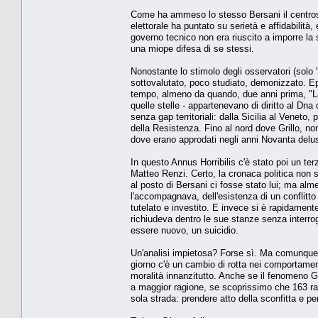
Come ha ammeso lo stesso Bersani il centrosi
elettorale ha puntato su serietà e affidabilità
governo tecnico non era riuscito a imporre la 
una miope difesa di se stessi.
Nonostante lo stimolo degli osservatori (solo "
sottovalutato, poco studiato, demonizzato. Epp
tempo, almeno da quando, due anni prima, "La
quelle stelle - appartenevano di diritto al Dna
senza gap territoriali: dalla Sicilia al Veneto
della Resistenza. Fino al nord dove Grillo, non 
dove erano approdati negli anni Novanta delus
In questo Annus Horribilis c'è stato poi un ter
Matteo Renzi. Certo, la cronaca politica non
al posto di Bersani ci fosse stato lui; ma alm
l'accompagnava, dell'esistenza di un conflitt
tutelato e investito. E invece si è rapidamente
richiudeva dentro le sue stanze senza interr
essere nuovo, un suicidio.
Un'analisi impietosa? Forse sì. Ma comunque v
giorno c'è un cambio di rotta nei comportamenti, 
moralità innanzitutto. Anche se il fenomeno Gr
a maggior ragione, se scoprissimo che 163 rag
sola strada: prendere atto della sconfitta e p