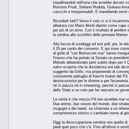
impallinandoli nell'urna che avrebbe dovuto c
Romano Prodi, Stefano Rodotà, Giuliano Amato..
cacicchi e irresponsabili. E inanellando error
Ricordarli tutti? Verso il voto ci si è incamm
alleanza con Mario Monti dipinto come capo d
per più di un anno. Con il risultato di perder
la sordina allo sconfitto delle primarie Matte
Alla faccia di sondaggi ed exit poll, poi, le e
il 25 per cento dei consensi. E qui sono comin
al grido di "con Berlusconi mai" hanno insegu
Grasso che ha portato al Senato un presidente 
Metodo abbandonato però subito dopo per il Qu
salvo scoprire che la dissidenza era tale da i
suggerito da Grillo, ma proponendo di converg
consistente pattuglia di franchi tiratori del 
destra-sinistra per le riforme e per l'econom
né in piazza né in streaming, perché si passava
dello Stato e un voto per far nascere un gove
La verità è che mezzo Pd non avrebbe mai vot
Due anime, due visioni del mondo, due strate
mugugni e dei tweet: se chiamata a un referen
compromesso storico o cambiato nome al glor
Oggi la disoccupazione sembra non quella di tro
piedi quel poco che c'è. Fino all'ultimo è sem