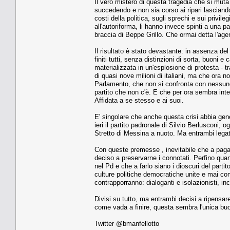
Il vero mistero di questa tragedia che si muta
succedendo e non sia corso ai ripari lasciando 
costi della politica, sugli sprechi e sui privileg
all'autoriforma, li hanno invece spinti a una pa
braccia di Beppe Grillo. Che ormai detta l'agen
Il risultato è stato devastante: in assenza de
finiti tutti, senza distinzioni di sorta, buoni e c
materializzata in un'esplosione di protesta - 
di quasi nove milioni di italiani, ma che ora 
Parlamento, che non si confronta con nessuno e 
partito che non c'è. E che per ora sembra inte
Affidata a se stesso e ai suoi.
E' singolare che anche questa crisi abbia gene
ieri il partito padronale di Silvio Berlusconi, og
Stretto di Messina a nuoto. Ma entrambi legati 
Con queste premesse , inevitabile che a pagar
deciso a preservarne i connotati. Perfino quan
nel Pd e che a farlo siano i dioscuri del partito
culture politiche democratiche unite e mai con
contrapporranno: dialoganti e isolazionisti, inciu
Divisi su tutto, ma entrambi decisi a ripensare
come vada a finire, questa sembra l'unica buon
Twitter @bmanfellotto