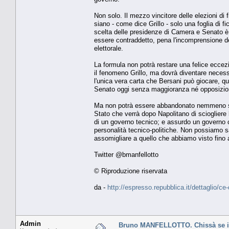
Non solo. Il mezzo vincitore delle elezioni d
siano - come dice Grillo - solo una foglia di 
scelta delle presidenze di Camera e Senato è s
essere contraddetto, pena l'incomprensione dei
elettorale.
La formula non potrà restare una felice eccezi
il fenomeno Grillo, ma dovrà diventare necessa
l'unica vera carta che Bersani può giocare, qu
Senato oggi senza maggioranza né opposizio
Ma non potrà essere abbandonato nemmeno se il
Stato che verrà dopo Napolitano di sciogliere
di un governo tecnico; e assurdo un governo 
personalità tecnico-politiche. Non possiamo s
assomigliare a quello che abbiamo visto fino 
Twitter @bmanfellotto
© Riproduzione riservata
da -
http://espresso.repubblica.it/dettaglio/
Admin
Bruno MANFELLOTTO. Chissà se i p