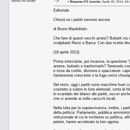
Utente non iscritto
«
Risposta #71 inserito::
Aprile 30, 2013, 04
Editoriale
Chissà se i partiti servono ancora
di Bruno Manfellotto
Che fare di questi vecchi arnesi? Buttarli via
scalpitanti Renzi e Barca. Con due ricette di
(18 aprile 2013)
Prima strisciante, poi invasiva, la questione "
arnese, buttarlo o trasformarlo? Tenerselo cos
e risse da cortile, divisioni e spaccature: ca
l'astensione crescente o la fuga verso chiunqu
Del resto, oggi i partiti sono macchine fuori co
costretto a subire le liste elettorali, sorta di
lo scandalo dei bilanci dei partiti, oscuri an
che si arrende ai mille cacicchi locali.
Nella lotta per la sopravvivenza, inoltre, i pa
della politica: Parlamento, pubblica amminist
istituzionale di cui le inchieste su politica, a
potere, hanno accelerato la loro agonia.