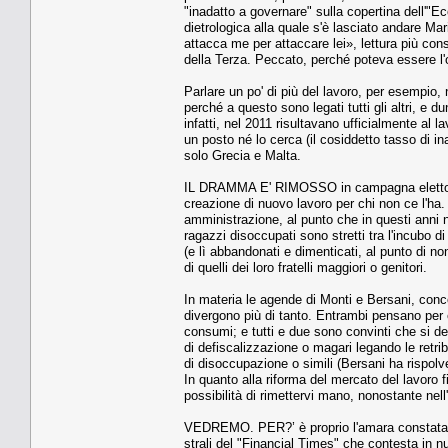
"inadatto a governare" sulla copertina dell'"Ec
dietrologica alla quale s'è lasciato andare Ma
attacca me per attaccare lei», lettura più co
della Terza. Peccato, perché poteva essere l'
Parlare un po' di più del lavoro, per esempio,
perché a questo sono legati tutti gli altri, e d
infatti, nel 2011 risultavano ufficialmente al l
un posto né lo cerca (il cosiddetto tasso di in
solo Grecia e Malta.
IL DRAMMA E' RIMOSSO in campagna elettorale e
creazione di nuovo lavoro per chi non ce l'ha.
amministrazione, al punto che in questi anni n
ragazzi disoccupati sono stretti tra l'incubo di
(e lì abbandonati e dimenticati, al punto di non 
di quelli dei loro fratelli maggiori o genitori.
In materia le agende di Monti e Bersani, con
divergono più di tanto. Entrambi pensano per es
consumi; e tutti e due sono convinti che si d
di defiscalizzazione o magari legando le retri
di disoccupazione o simili (Bersani ha rispolver
In quanto alla riforma del mercato del lavoro 
possibilità di rimettervi mano, nonostante nel
VEDREMO. PER?’ è proprio l'amara constatazio
strali del "Financial Times" che contesta in nu