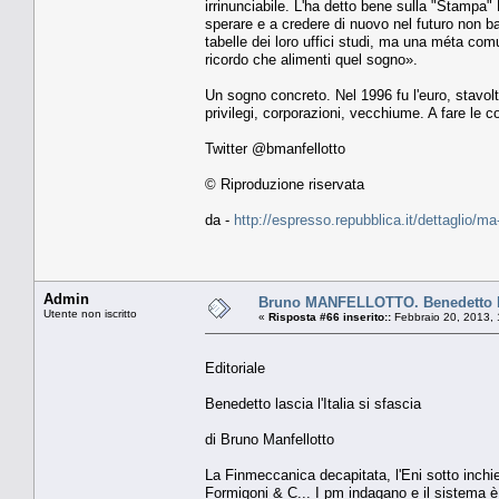
irrinunciabile. L'ha detto bene sulla "Stampa"
sperare e a credere di nuovo nel futuro non bas
tabelle dei loro uffici studi, ma una méta co
ricordo che alimenti quel sogno».
Un sogno concreto. Nel 1996 fu l'euro, stavo
privilegi, corporazioni, vecchiume. A fare le 
Twitter @bmanfellotto
© Riproduzione riservata
da -
http://espresso.repubblica.it/dettaglio/m
Admin
Bruno MANFELLOTTO. Benedetto lasc
Utente non iscritto
«
Risposta #66 inserito::
Febbraio 20, 2013, 
Editoriale
Benedetto lascia l'Italia si sfascia
di Bruno Manfellotto
La Finmeccanica decapitata, l'Eni sotto inchie
Formigoni & C... I pm indagano e il sistema è