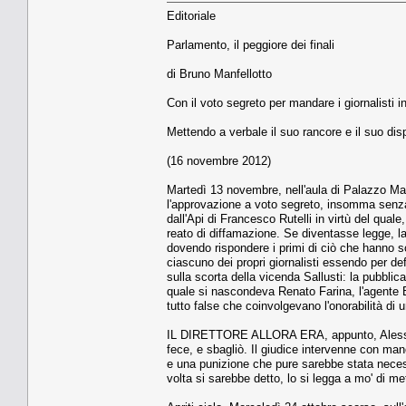
Editoriale
Parlamento, il peggiore dei finali
di Bruno Manfellotto
Con il voto segreto per mandare i giornalisti i
Mettendo a verbale il suo rancore e il suo dis
(16 novembre 2012)
Martedì 13 novembre, nell'aula di Palazzo Mada
l'approvazione a voto segreto, insomma sen
dall'Api di Francesco Rutelli in virtù del quale,
reato di diffamazione. Se diventasse legge, la m
dovendo rispondere i primi di ciò che hanno sc
ciascuno dei propri giornalisti essendo per def
sulla scorta della vicenda Sallusti: la pubblic
quale si nascondeva Renato Farina, l'agente Bet
tutto false che coinvolgevano l'onorabilità di 
IL DIRETTORE ALLORA ERA, appunto, Alessandr
fece, e sbagliò. Il giudice intervenne con man
e una punizione che pure sarebbe stata necess
volta si sarebbe detto, lo si legga a mo' di m