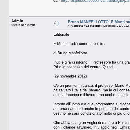
da -
http://espresso.repubblica.it/dettaglio/pa
Admin
Bruno MANFELLOTTO. E Monti stud
Utente non iscritto
«
Risposta #62 inserito::
Dicembre 01, 2012,
Editoriale
E Monti studia come fare il bis
di Bruno Manfellotto
Inutile girarci intorno, il Professore ha una gr
Pd e la pochezza del centro. Quindi...
(29 novembre 2012)
C'è un premier in carica, il professor Mario 
ha salvato l'Italia dal baratro, ma le cui con
solo la fabbrica e il lavoro, ma anche conquist
Intorno all'uomo e a quel programma si gioche
sotterraneamente anche le primarie del centros
destino ne sarà condizionato molto di più di 
Che abbia una gran voglia di restare a Palazzo
con Hollande all'Eliseo, in viaggio negli Emira