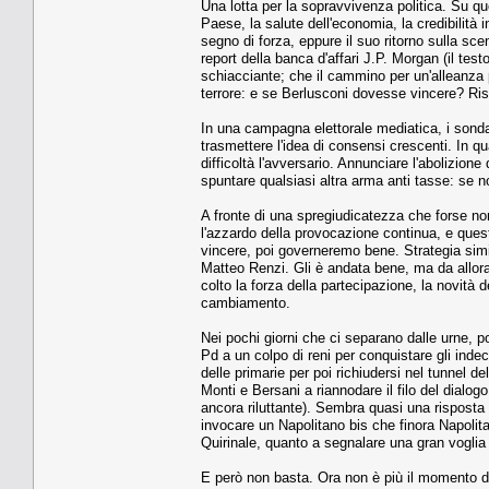
Una lotta per la sopravvivenza politica. Su que
Paese, la salute dell'economia, la credibilità
segno di forza, eppure il suo ritorno sulla sce
report della banca d'affari J.P. Morgan (il testo
schiacciante; che il cammino per un'alleanza p
terrore: e se Berlusconi dovesse vincere? Ris
In una campagna elettorale mediatica, i sonda
trasmettere l'idea di consensi crescenti. In 
difficoltà l'avversario. Annunciare l'abolizione
spuntare qualsiasi altra arma anti tasse: se n
A fronte di una spregiudicatezza che forse non 
l'azzardo della provocazione continua, e questo
vincere, poi governeremo bene. Strategia simi
Matteo Renzi. Gli è andata bene, ma da allora
colto la forza della partecipazione, la novità 
cambiamento.
Nei pochi giorni che ci separano dalle urne, po
Pd a un colpo di reni per conquistare gli indeci
delle primarie per poi richiudersi nel tunnel de
Monti e Bersani a riannodare il filo del dialo
ancora riluttante). Sembra quasi una risposta a
invocare un Napolitano bis che finora Napolita
Quirinale, quanto a segnalare una gran voglia d
E però non basta. Ora non è più il momento di 