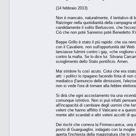
(14 febbraio 2013)
Non è mancato, naturalmente, il tentativo di but
Ratzinger nella quotidianità della campagna e
candidamente il solito Berlusconi, che l'eccez
Ciò che non poté Sanremo poté Benedetto XVI
Beppe Grillo è stato il più rapido: che sia ne
con il Cavaliere, non sull'opportunità del We
lanciasse fulmini contro i gay, «che vogliono
contro la mafia. Se lo dice lui. Silvana Carcan
scioglimento dello Stato pontificio. Amen.
Mai stridore fu così acuto. Colui che era stato 
atti: i politici lo ripagano facendo finta di no
mediatico (l'annuncio delle dimissioni, l'ele
non si vede l'ora di tornare alla febbre elettora
Si dirà che ogni accostamento tra una vicenda 
comunque istintivo. Non si può infatti pensar
all'incapacità di cambiare degli uomini che fa
veleni che hanno afflitto il Vaticano e a ques
mente altri scandali e altri veleni accolti di qu
Dei rischi che correva la Finmeccanica, una d
posto di Guarguaglini, indagato con la moglie 
aperta l'inchiesta della magistratura che lo av