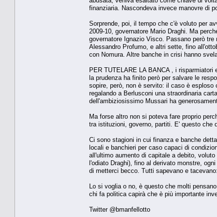
abusata, veniva esaltato come chiave di volta 
finanziaria. Nascondeva invece manovre di poter
Sorprende, poi, il tempo che c'è voluto per avv
2009-10, governatore Mario Draghi. Ma perché 
governatore Ignazio Visco. Passano però tre me
Alessandro Profumo, e altri sette, fino all'ot
con Nomura. Altre banche in crisi hanno svelat
PER TUTELARE LA BANCA , i risparmiatori e il
la prudenza ha finito però per salvare le respo
sopire, però, non è servito: il caso è esplos
regalando a Berlusconi una straordinaria cart
dell'ambiziosissimo Mussari ha generosamente f
Ma forse altro non si poteva fare proprio perch
tra istituzioni, governo, partiti. E' questo che 
Ci sono stagioni in cui finanza e banche detta
locali e banchieri per caso capaci di condizio
all'ultimo aumento di capitale a debito, voluto
l'odiato Draghi), fino al derivato monstre, ogn
di metterci becco. Tutti sapevano e tacevano:
Lo si voglia o no, è questo che molti pensan
chi fa politica capirà che è più importante inv
Twitter @bmanfellotto