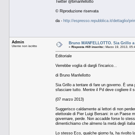
Twitter @bmanfellotto
© Riproduzione riservata
da -
http://espresso.repubblica.it/dettaglio/p
Admin
Bruno MANFELLOTTO. Sia Grillo a t
Utente non iscritto
«
Risposta #69 inserito::
Marzo 19, 2013, 05:
Editoriale
Verrebbe voglia di dargli l'incarico...
di Bruno Manfellotto
Sia Grillo a tentare di fare un governo. È un
sfasciare tutto. Mentre il Pd deve cogliere il 
(07 marzo 2013)
Suggerisco caldamente ai lettori di non perd
elettorale di Pier Luigi Bersani: in un Paese m
governare, perde. Non accadde forse lo stess
dimentichiamo che almeno la metà degli italia
Lo stesso Eco, qualche giorno fa, ha rivolto l