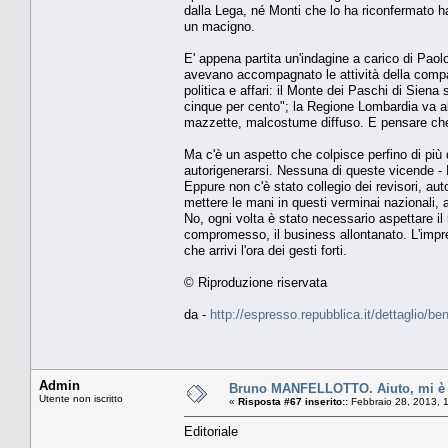
dalla Lega, né Monti che lo ha riconfermato 
un macigno.
E' appena partita un'indagine a carico di Paol
avevano accompagnato le attività della compagn
politica e affari: il Monte dei Paschi di Sien
cinque per cento"; la Regione Lombardia va al 
mazzette, malcostume diffuso. E pensare che 
Ma c'è un aspetto che colpisce perfino di più 
autorigenerarsi. Nessuna di queste vicende - 
Eppure non c'è stato collegio dei revisori, au
mettere le mani in questi verminai nazionali, a
No, ogni volta è stato necessario aspettare il
compromesso, il business allontanato. L'impre
che arrivi l'ora dei gesti forti.
© Riproduzione riservata
da -
http://espresso.repubblica.it/dettaglio/be
Admin
Bruno MANFELLOTTO. Aiuto, mi è ca
Utente non iscritto
«
Risposta #67 inserito::
Febbraio 28, 2013, 
Editoriale