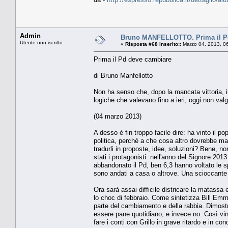
Admin
Bruno MANFELLOTTO. Prima il P
Utente non iscritto
«
Risposta #68 inserito::
Marzo 04, 2013, 0
Prima il Pd deve cambiare
di Bruno Manfellotto
Non ha senso che, dopo la mancata vittoria, il
logiche che valevano fino a ieri, oggi non val
(04 marzo 2013)
A desso è fin troppo facile dire: ha vinto il p
politica, perché a che cosa altro dovrebbe mai
tradurli in proposte, idee, soluzioni? Bene, no
stati i protagonisti: nell'anno del Signore 201
abbandonato il Pd, ben 6,3 hanno voltato le sp
sono andati a casa o altrove. Una scioccante 
Ora sarà assai difficile districare la matassa
lo choc di febbraio. Come sintetizza Bill Emmot
parte del cambiamento e della rabbia. Dimostra
essere pane quotidiano, e invece no. Così vin
fare i conti con Grillo in grave ritardo e in 