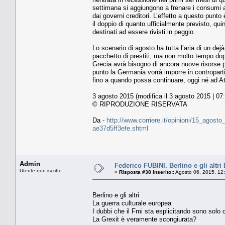
settimana si aggiungono a frenare i consumi an
dai governi creditori. L’effetto a questo punto
il doppio di quanto ufficialmente previsto, quin
destinati ad essere rivisti in peggio.
Lo scenario di agosto ha tutta l’aria di un dej
pacchetto di prestiti, ma non molto tempo dop
Grecia avrà bisogno di ancora nuove risorse pe
punto la Germania vorrà imporre in controparti
fino a quando possa continuare, oggi né ad Ate
3 agosto 2015 (modifica il 3 agosto 2015 | 07
© RIPRODUZIONE RISERVATA
Da -
http://www.corriere.it/opinioni/15_agost
ae37d5ff3efe.shtml
Admin
Federico FUBINI. Berlino e gli altri
Utente non iscritto
«
Risposta #38 inserito::
Agosto 06, 2015, 12
Berlino e gli altri
La guerra culturale europea
I dubbi che il Fmi sta esplicitando sono solo 
La Grexit è veramente scongiurata?