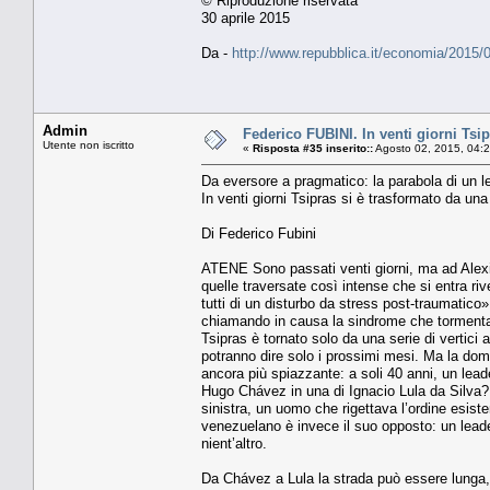
© Riproduzione riservata
30 aprile 2015
Da -
http://www.repubblica.it/economia/2015
Admin
Federico FUBINI. In venti giorni Tsip
Utente non iscritto
«
Risposta #35 inserito::
Agosto 02, 2015, 04:
Da eversore a pragmatico: la parabola di un 
In venti giorni Tsipras si è trasformato da u
Di Federico Fubini
ATENE Sono passati venti giorni, ma ad Alexis 
quelle traversate così intense che si entra riv
tutti di un disturbo da stress post-traumatico»,
chiamando in causa la sindrome che tormenta cert
Tsipras è tornato solo da una serie di vertici 
potranno dire solo i prossimi mesi. Ma la doma
ancora più spiazzante: a soli 40 anni, un lead
Hugo Chávez in una di Ignacio Lula da Silva? L’
sinistra, un uomo che rigettava l’ordine esist
venezuelano è invece il suo opposto: un leader 
nient’altro.
Da Chávez a Lula la strada può essere lunga, 