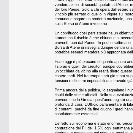
vendere azioni di società quotate ad Atene, ma 
del loro Paese. Solo a chi opera dall’estero sa
vincolo più serrato di quello in vigore sul rest
comunque pagare un prodotto nazionale, una pr
sulla Borsa di Atene invece no.
Un coprifuoco così persistente ha un obiettivo
stamattina il rischio è che chiunque si accord
proventi fuori dal Paese. In poche settimane, 
Borsa di Atene si risveglia dunque dentro una 
potrebbe esserci metafora più appropriata del
Esso oggi è più precario di quanto appare anch
Tsipras e quelli dei creditori europei dovrebbe
un’occhiata da vicino alla realtà dietro ques
essere tardi. Nel frattempo sarà già stata sup
tensioni e dilemmi impossibili si intravede già 
Prima ancora della politica, lo segnalano i num
risulti dalle stime ufficiali. Nella sua «valutaz
prevede che la Grecia quest’anno registri una c
profonda di così. L’Ufficio parlamentare di bilan
di contanti, perché da fine giugno i greci han
assolutamente essenziali.
L’effetto sull’economia è stato enorme. Secon
contrazione del Pil dell’1,5% ogni settimana 
rientrata in recessione nei primi sei mesi di 