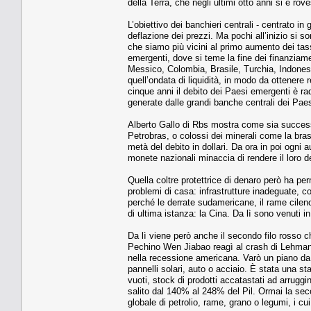
della Terra, che negli ultimi otto anni si è ro
L’obiettivo dei banchieri centrali - centrato in 
deflazione dei prezzi. Ma pochi all’inizio si s
che siamo più vicini al primo aumento dei tass
emergenti, dove si teme la fine dei finanziam
Messico, Colombia, Brasile, Turchia, Indonesi
quell’ondata di liquidità, in modo da ottenere 
cinque anni il debito dei Paesi emergenti è rad
generate dalle grandi banche centrali dei Paes
Alberto Gallo di Rbs mostra come sia success
Petrobras, o colossi dei minerali come la bra
metà del debito in dollari. Da ora in poi ogni a
monete nazionali minaccia di rendere il loro d
Quella coltre protettrice di denaro però ha per
problemi di casa: infrastrutture inadeguate, cor
perché le derrate sudamericane, il rame cileno
di ultima istanza: la Cina. Da lì sono venuti i
Da lì viene però anche il secondo filo rosso ch
Pechino Wen Jiabao reagì al crash di Lehman 
nella recessione americana. Varò un piano da 47
pannelli solari, auto o acciaio. È stata una sta
vuoti, stock di prodotti accatastati ad arruggin
salito dal 140% al 248% del Pil. Ormai la s
globale di petrolio, rame, grano o legumi, i cui