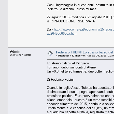
Così l’ingranaggio in questi anni, costruito i
indietro, lo diranno i prossimi mesi.
22 agosto 2015 (modifica il 22 agosto 2015 | 
© RIPRODUZIONE RISERVATA
Da -
http://www.corriere.it/economia/15_agost
a52649bc660c.shtml
Admin
Federico FUBINI Lo strano balzo del 
Utente non iscritto
«
Risposta #42 inserito::
Agosto 26, 2015, 11:4
Lo strano balzo del Pil greco
Tornano i dubbi sui conti di Atene
Un +0,8 nel terzo trimestre, due volte meglio d
Di Federico Fubini
Quando in luglio Alexis Tsipras ha accettato i
di dimostrare il suo impegno approvando subito 
pressione politica. È un provvedimento che no
bilanci erano falsi, questo è un tema sensibile
secondo trimestre del 2015, continua a sollevar
ufficialmente si è espansa dello 0,8%, un ritm
e quadrupla rispetto all’Italia, registrata men