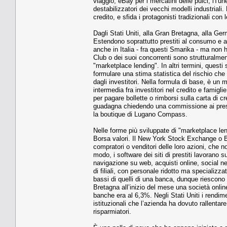
viaggio, eBay per i mercatini delle pulci, iTun
destabilizzatori dei vecchi modelli industriali.
credito, e sfida i protagonisti tradizionali co
Dagli Stati Uniti, alla Gran Bretagna, alla Ger
Estendono soprattutto prestiti al consumo e al
anche in Italia - fra questi Smarika - ma non h
Club o dei suoi concorrenti sono strutturalmen
"marketplace lending". In altri termini, questi 
formulare una stima statistica del rischio che 
dagli investitori. Nella formula di base, è un
intermedia fra investitori nel credito e famigl
per pagare bollette o rimborsi sulla carta di cre
guadagna chiedendo una commissione ai prestato
la boutique di Lugano Compass.
Nelle forme più sviluppate di "marketplace l
Borsa valori. Il New York Stock Exchange o Bor
compratori o venditori delle loro azioni, che 
modo, i software dei siti di prestiti lavorano s
navigazione su web, acquisti online, social net
di filiali, con personale ridotto ma specializ
bassi di quelli di una banca, dunque riescono a 
Bretagna all’inizio del mese una società onlin
banche era al 6,3%. Negli Stati Uniti i rendime
istituzionali che l’azienda ha dovuto rallentare
risparmiatori.