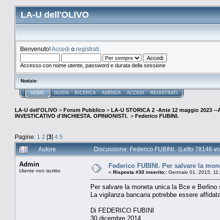
LA-U dell'OLIVO
Benvenuto!
Accedi
o
registrati
.
Accesso con nome utente, password e durata della sessione
Notizie
:
HOME
GUIDA
RICERCA
AGENDA
ACCEDI
REGISTRATI
LA-U dell'OLIVO
>
Forum Pubblico
>
LA-U STORICA 2 -Ante 12 maggio 2023 
INVESTICATIVO d'INCHIESTA. OPINIONISTI.
>
Federico FUBINI.
Pagine:
1
2
[
3
]
4
5
Autore
Discussione: Federico FUBINI. (Letto 78146 vo
Admin
Federico FUBINI. Per salvare la mone
Utente non iscritto
«
Risposta #30 inserito::
Gennaio 01, 2015, 11
Per salvare la moneta unica la Bce e Berlino s
La vigilanza bancaria potrebbe essere affidata
Di FEDERICO FUBINI
30 dicembre 2014