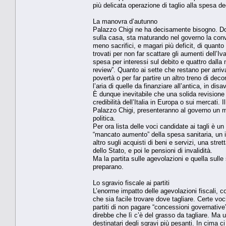
più delicata operazione di taglio alla spesa deg
La manovra d’autunno
Palazzo Chigi ne ha decisamente bisogno. Dop
sulla casa, sta maturando nel governo la con
meno sacrifici, e magari più deficit, di quanto
trovati per non far scattare gli aumenti dell’I
spesa per interessi sul debito e quattro dalla 
review”. Quanto ai sette che restano per arriva
povertà o per far partire un altro treno di de
l’aria di quelle da finanziare all’antica, in dis
È dunque inevitabile che una solida revisione d
credibilità dell’Italia in Europa o sui mercati
Palazzo Chigi, presenteranno al governo un men
politica.
Per ora lista delle voci candidate ai tagli è u
“mancato aumento” della spesa sanitaria, un int
altro sugli acquisti di beni e servizi, una stret
dello Stato, e poi le pensioni di invalidità.
Ma la partita sulle agevolazioni e quella sulle
preparano.
Lo sgravio fiscale ai partiti
L’enorme impatto delle agevolazioni fiscali, c
che sia facile trovare dove tagliare. Certe voc
partiti di non pagare “concessioni governative” 
direbbe che lì c’è del grasso da tagliare. Ma u
destinatari degli sgravi più pesanti. In cima c