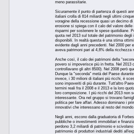
meno parassitarie.
Sicuramente il punto di partenza di questi ann
italiani crolla di 814 miliardi negli ultimi cinq
voragine della recessione quasi un decimo di 
erosione si spiega con il calo del valore delle 
risparmi per sostenere le spese quotidiane. P
quota nel 2013 sul totale del patrimonio degli i
disponibili. In realtà questa è una stima ottim
evidente dagli anni precedenti. Nel 2000 per e
aveva patrimoni pari al 4,8% della ricchezza 
Anche così, il calo dei patrimoni della "second
povero si impoverisce più in fretta. Nel 2013 q
controllavano gli altri 8500). Nel 2008 però qu
Dunque la "seconda" metà del Paese durante l
invece, i 30 milioni di italiani più ricchi, è sc
sono impoveriti di più durante. Tutt'altro Paes
termini reali fra il 2008 e il 2013 e la loro qu
loro composizione. I più ricchi del 2013 non s
interessante. Ora nel gruppo si trovano famigl
politica per fare affari. Adesso dominano i pri
innovativi che interessano al resto del mondo
Negli anni, escono dalla graduatoria di Forbes 
pubbliche o investimenti immobiliari e finanzi
perdono 3,2 miliardi di patrimonio e scivolano 
patrimonio di produttori industriali dediti all'