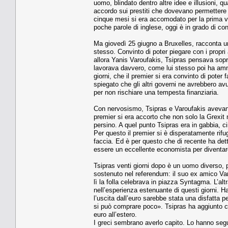
uomo, blindato dentro altre idee e illusioni, 
accordo sui prestiti che dovevano permettere 
cinque mesi si era accomodato per la prima vol
poche parole di inglese, oggi è in grado di con
Ma giovedì 25 giugno a Bruxelles, racconta uno
stesso. Convinto di poter piegare con i propri
allora Yanis Varoufakis, Tsipras pensava sopra
lavorava davvero, come lui stesso poi ha amme
giorni, che il premier si era convinto di poter
spiegato che gli altri governi ne avrebbero av
per non rischiare una tempesta finanziaria.
Con nervosismo, Tsipras e Varoufakis avevano r
premier si era accorto che non solo la Grexit
persino. A quel punto Tsipras era in gabbia, cin
Per questo il premier si è disperatamente rifu
faccia. Ed è per questo che di recente ha det
essere un eccellente economista per diventar
Tsipras venti giorni dopo è un uomo diverso, pi
sostenuto nel referendum: il suo ex amico Var
lì la folla celebrava in piazza Syntagma. L’alt
nell’esperienza estenuante di questi giorni. H
l’uscita dall’euro sarebbe stata una disfatta p
si può comprare poco». Tsipras ha aggiunto che
euro all’estero.
I greci sembrano averlo capito. Lo hanno seg