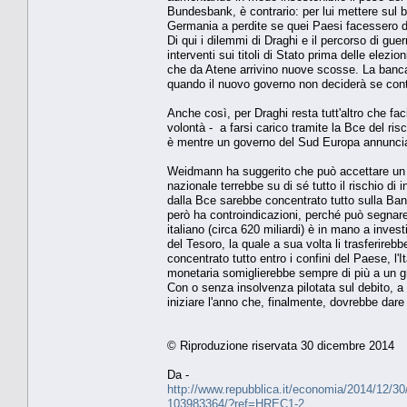
Bundesbank, è contrario: per lui mettere sul b
Germania a perdite se quei Paesi facessero de
Di qui i dilemmi di Draghi e il percorso di gue
interventi sui titoli di Stato prima delle ele
che da Atene arrivino nuove scosse. La banca 
quando il nuovo governo non deciderà se con
Anche così, per Draghi resta tutt'altro che f
volontà - a farsi carico tramite la Bce del ris
è mentre un governo del Sud Europa annuncia il 
Weidmann ha suggerito che può accettare un 
nazionale terrebbe su di sé tutto il rischio di 
dalla Bce sarebbe concentrato tutto sulla Ban
però ha controindicazioni, perché può segnare
italiano (circa 620 miliardi) è in mano a invest
del Tesoro, la quale a sua volta li trasferirebb
concentrato tutto entro i confini del Paese, l'
monetaria somiglierebbe sempre di più a un gr
Con o senza insolvenza pilotata sul debito, a 
iniziare l'anno che, finalmente, dovrebbe dare 
© Riproduzione riservata 30 dicembre 2014
Da -
http://www.repubblica.it/economia/2014/12/3
103983364/?ref=HREC1-2