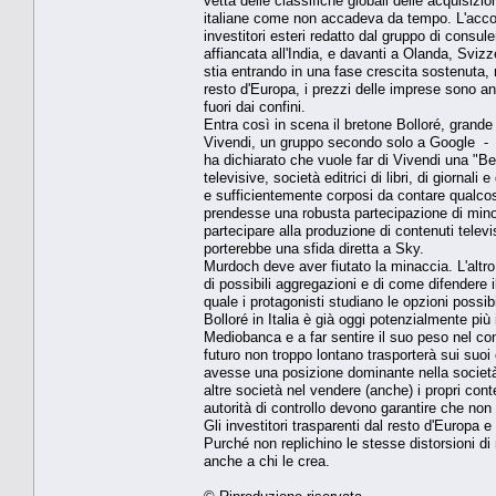
vetta delle classifiche globali delle acquisizion
italiane come non accadeva da tempo. L'accordo
investitori esteri redatto dal gruppo di consul
affiancata all'India, e davanti a Olanda, Svi
stia entrando in una fase crescita sostenuta, m
resto d'Europa, i prezzi delle imprese sono anc
fuori dai confini.
Entra così in scena il bretone Bolloré, grande 
Vivendi, un gruppo secondo solo a Google - n
ha dichiarato che vuole far di Vivendi una "B
televisive, società editrici di libri, di giornal
e sufficientemente corposi da contare qualcos
prendesse una robusta partecipazione di minor
partecipare alla produzione di contenuti televi
porterebbe una sfida diretta a Sky.
Murdoch deve aver fiutato la minaccia. L'altro
di possibili aggregazioni e di come difendere il
quale i protagonisti studiano le opzioni possi
Bolloré in Italia è già oggi potenzialmente più
Mediobanca e a far sentire il suo peso nel con
futuro non troppo lontano trasporterà sui suoi 
avesse una posizione dominante nella società 
altre società nel vendere (anche) i propri con
autorità di controllo devono garantire che non s
Gli investitori trasparenti dal resto d'Europa 
Purché non replichino le stesse distorsioni d
anche a chi le crea.