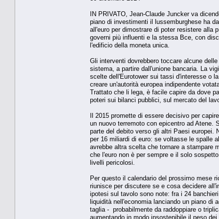
IN PRIVATO, Jean-Claude Juncker va dicendo 
piano di investimenti il lussemburghese ha da
all'euro per dimostrare di poter resistere al
governi più influenti e la stessa Bce, con dis
l'edificio della moneta unica.
Gli interventi dovrebbero toccare alcune delle
sistema, a partire dall'unione bancaria. La vigi
scelte dell'Eurotower sui tassi d'interesse o la 
creare un'autorità europea indipendente votata 
Trattato che li lega, è facile capire da dove 
poteri sui bilanci pubblici, sul mercato del lav
Il 2015 promette di essere decisivo per capire
un nuovo terremoto con epicentro ad Atene. Sy
parte del debito verso gli altri Paesi europei.
per 16 miliardi di euro: se voltasse le spalle a
avrebbe altra scelta che tornare a stampare mo
che l'euro non è per sempre e il solo sospetto 
livelli pericolosi.
Per questo il calendario del prossimo mese ric
riunisce per discutere se e cosa decidere all'i
ipotesi sul tavolo sono note: fra i 24 banchier
liquidità nell'economia lanciando un piano di a
taglia - probabilmente da raddoppiare o tripli
aumentando in modo insostenibile il peso dei de