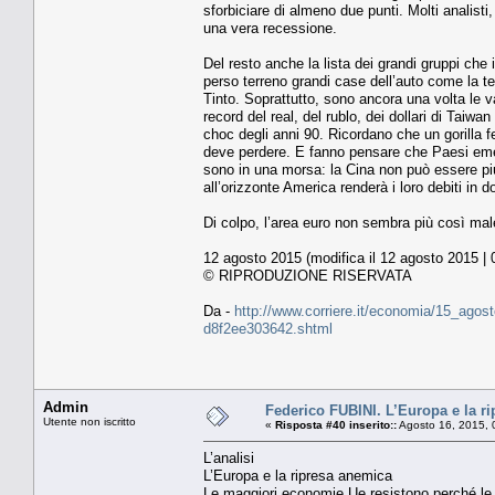
sforbiciare di almeno due punti. Molti analist
una vera recessione.
Del resto anche la lista dei grandi gruppi che ie
perso terreno grandi case dell’auto come la 
Tinto. Soprattutto, sono ancora una volta le 
record del real, del rublo, dei dollari di Taiw
choc degli anni 90. Ricordano che un gorilla fe
deve perdere. E fanno pensare che Paesi emerge
sono in una morsa: la Cina non può essere più
all’orizzonte America renderà i loro debiti in d
Di colpo, l’area euro non sembra più così mal
12 agosto 2015 (modifica il 12 agosto 2015 | 
© RIPRODUZIONE RISERVATA
Da -
http://www.corriere.it/economia/15_agos
d8f2ee303642.shtml
Admin
Federico FUBINI. L’Europa e la r
Utente non iscritto
«
Risposta #40 inserito::
Agosto 16, 2015, 
L’analisi
L’Europa e la ripresa anemica
Le maggiori economie Ue resistono perché le