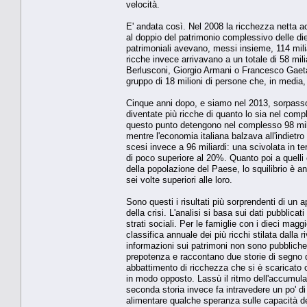
velocità.
E' andata così. Nel 2008 la ricchezza netta ac
al doppio del patrimonio complessivo delle dieci
patrimoniali avevano, messi insieme, 114 miliar
ricche invece arrivavano a un totale di 58 mili
Berlusconi, Giorgio Armani o Francesco Gaeta
gruppo di 18 milioni di persone che, in media
Cinque anni dopo, e siamo nel 2013, sorpasso 
diventate più ricche di quanto lo sia nel comple
questo punto detengono nel complesso 98 milia
mentre l'economia italiana balzava all'indietro 
scesi invece a 96 miliardi: una scivolata in ter
di poco superiore al 20%. Quanto poi a quelli c
della popolazione del Paese, lo squilibrio è an
sei volte superiori alle loro.
Sono questi i risultati più sorprendenti di un 
della crisi. L'analisi si basa sui dati pubblica
strati sociali. Per le famiglie con i dieci magg
classifica annuale dei più ricchi stilata dalla r
informazioni sui patrimoni non sono pubblic
prepotenza e raccontano due storie di segno di
abbattimento di ricchezza che si è scaricato c
in modo opposto. Lassù il ritmo dell'accumula
seconda storia invece fa intravedere un po' di 
alimentare qualche speranza sulle capacità de