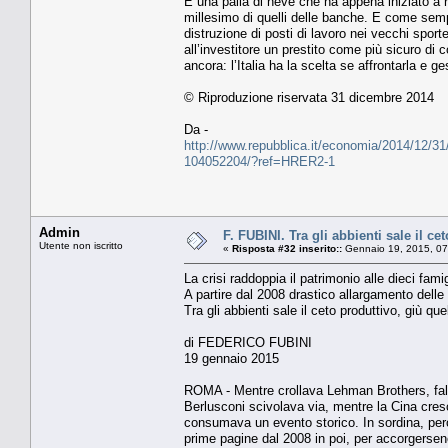
È una palla di neve che ha appena iniziato a ro
millesimo di quelli delle banche. E come sempr
distruzione di posti di lavoro nei vecchi sport
all’investitore un prestito come più sicuro di 
ancora: l’Italia ha la scelta se affrontarla e
© Riproduzione riservata 31 dicembre 2014
Da -
http://www.repubblica.it/economia/2014/12/31
104052204/?ref=HRER2-1
Admin
F. FUBINI. Tra gli abbienti sale il ce
Utente non iscritto
«
Risposta #32 inserito::
Gennaio 19, 2015, 07
La crisi raddoppia il patrimonio alle dieci famigl
A partire dal 2008 drastico allargamento delle 
Tra gli abbienti sale il ceto produttivo, giù que
di FEDERICO FUBINI
19 gennaio 2015
ROMA - Mentre crollava Lehman Brothers, falliv
Berlusconi scivolava via, mentre la Cina cres
consumava un evento storico. In sordina, però.
prime pagine dal 2008 in poi, per accorgersen