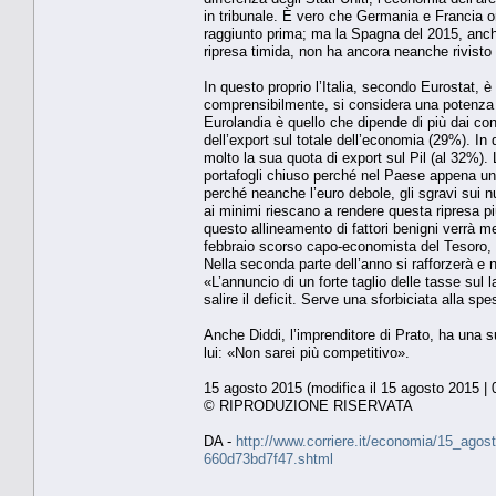
in tribunale. È vero che Germania e Francia or
raggiunto prima; ma la Spagna del 2015, anche 
ripresa timida, non ha ancora neanche rivisto i
In questo proprio l’Italia, secondo Eurostat, è
comprensibilmente, si considera una potenza e
Eurolandia è quello che dipende di più dai con
dell’export sul totale dell’economia (29%). I
molto la sua quota di export sul Pil (al 32%). 
portafogli chiuso perché nel Paese appena un
perché neanche l’euro debole, gli sgravi sui nu
ai minimi riescano a rendere questa ripresa più
questo allineamento di fattori benigni verrà 
febbraio scorso capo-economista del Tesoro, n
Nella seconda parte dell’anno si rafforzerà e
«L’annuncio di un forte taglio delle tasse sul
salire il deficit. Serve una sforbiciata alla sp
Anche Diddi, l’imprenditore di Prato, ha una s
lui: «Non sarei più competitivo».
15 agosto 2015 (modifica il 15 agosto 2015 | 
© RIPRODUZIONE RISERVATA
DA -
http://www.corriere.it/economia/15_ago
660d73bd7f47.shtml