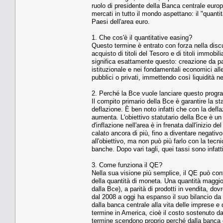
ruolo di presidente della Banca centrale europ
mercati in tutto il mondo aspettano: il "quanti
Paesi dell'area euro.
1. Che cos'è il quantitative easing?
Questo termine è entrato con forza nella dis
acquisto di titoli del Tesoro e di titoli immob
significa esattamente questo: creazione da par
istituzionale e nei fondamentali economici al
pubblici o privati, immettendo così liquidità n
2. Perché la Bce vuole lanciare questo prog
Il compito primario della Bce è garantire la s
deflazione. È ben noto infatti che con la defl
aumenta. L'obiettivo statutario della Bce è u
d'inflazione nell'area è in frenata dall'inizio 
calato ancora di più, fino a diventare negativ
all'obiettivo, ma non può più farlo con la tecnic
banche. Dopo vari tagli, quei tassi sono infatt
3. Come funziona il QE?
Nella sua visione più semplice, il QE può contr
della quantità di moneta. Una quantità maggior
dalla Bce), a parità di prodotti in vendita, do
dal 2008 a oggi ha espanso il suo bilancio da c
dalla banca centrale alla vita delle imprese e d
termine in America, cioè il costo sostenuto da 
termine scendono proprio perché dalla banca ce