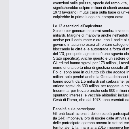
esenzioni sulle polizze, specie del ramo vita, 
significherebbe colpire milioni di clienti assi
1973 lavorano i mutui casa sulla base di un’«i
colpirebbe in primo luogo chi compra casa.
Le 13 esenzioni all’agricoltura
Spazio per generare risparmi sembra invece ess
miliardi. Margine di manovra anche nell’autotr
accise per il carburante e ora, con il barile a
governo in autunno oserà affrontare categorie 
bloccando le città e le autostrade a forza di 
del ‘73, per quelle agricole c’è uno sgravio che
Stato specifica). Anche questo è un settore d
Gli editori hanno sgravi per 173 milioni, i tass
nome di una certa idea di giustizia sociale all’
Poi ci sono aree in cui tutto ciò che accade in
milioni solo perché anche la Grecia detassa i
hanno sconti da 1,5 miliardi sul carburante, p
ottiene sgravi da 600 milioni per reggere la 
Insomma, per trovare anche solo 900 milioni d
spuntano interessi e vecchie abitudini: inclus
Gesù di Roma, che dal 1973 sono esentati dal 
Penalità sulle partecipate
Gli enti locali azionisti delle società partec
(la 244) imponeva loro di uscire dalle attività 
delle partecipate operano ancora in settori c
territoriale. E la finanziaria 2015 imponeva lo