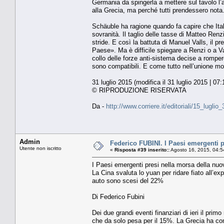
Germania da spingerla a mettere sul tavolo l’a
alla Grecia, ma perché tutti prendessero nota
Schäuble ha ragione quando fa capire che Ital
sovranità. Il taglio delle tasse di Matteo Ren
stride. E così la battuta di Manuel Valls, il pr
Paese». Ma è difficile spiegare a Renzi o a Val
collo delle forze anti-sistema decise a rompere
sono compatibili. E come tutto nell’unione mo
31 luglio 2015 (modifica il 31 luglio 2015 | 07:
© RIPRODUZIONE RISERVATA
Da -
http://www.corriere.it/editoriali/15_lugl
Admin
Federico FUBINI. I Paesi emergenti p
Utente non iscritto
«
Risposta #39 inserito::
Agosto 16, 2015, 04:5
I Paesi emergenti presi nella morsa della nuo
La Cina svaluta lo yuan per ridare fiato all’exp
auto sono scesi del 22%
Di Federico Fubini
Dei due grandi eventi finanziari di ieri il pr
che da solo pesa per il 15%. La Grecia ha con