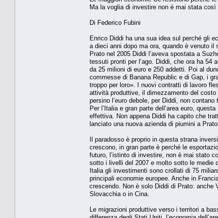
Ma la voglia di investire non è mai stata così
Di Federico Fubini
Enrico Diddi ha una sua idea sul perché gli 
a dieci anni dopo ma ora, quando è venuto il
Prato nel 2005 Diddi l’aveva spostata a Suzhou
tessuti pronti per l’ago. Diddi, che ora ha 54
da 25 milioni di euro e 250 addetti. Poi al d
commesse di Banana Republic e di Gap, i gran
troppo per loro». I nuovi contratti di lavoro fle
attività produttive, il dimezzamento del costo 
persino l’euro debole, per Diddi, non contano
Per l’Italia e gran parte dell’area euro, ques
effettiva. Non appena Diddi ha capito che trat
lanciato una nuova azienda di piumini a Prato:
Il paradosso è proprio in questa strana invers
crescono, in gran parte è perché le esportazion
futuro, l’istinto di investire, non è mai stat
sotto i livelli del 2007 e molto sotto le medie
Italia gli investimenti sono crollati di 75 mili
principali economie europee. Anche in Francia
crescendo. Non è solo Diddi di Prato: anche V
Slovacchia o in Cina.
Le migrazioni produttive verso i territori a b
differenza degli Stati Uniti, l’economia dell’a