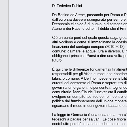
Di Federico Fubini
Da Berlino ad Atene, passando per Roma o Pari
dall’euro sia davvero scongiurata per sempre.
l’economia ellenica è di nuovo in disgregazion
Atene o dei Paesi creditori. I dubbi che il Fmi
C’è un punto però sul quale questa saga greca
altri vogliono e come si immaginano la coesi
finanziaria del contagio europeo (2010-2013) i 
comune: calmare le acque. Ora è diverso. L’in
obbligano i principali Paesi a dire una volta
futuro.
È qui che le differenze fondamentali finalmente
responsabili per gli Affari europei che riporti
bilancio comune. A Berlino invece le sensibil
curarsi del consenso di Roma e soprattutto di 
governi a un organo «indipendente», togliendo
comunitario Jean-Claude Juncker era il candid
svolgere un compito tecnico come il controllo d
politica dal funzionamento dell’unione moneta
riguardano il modo in cui i governi tassano e
La legge in Germania è una cosa seria, ma c’è 
tedeschi a pagare per salvarli. Le cose finora 
contribuito perché le banche tedesche uscisse