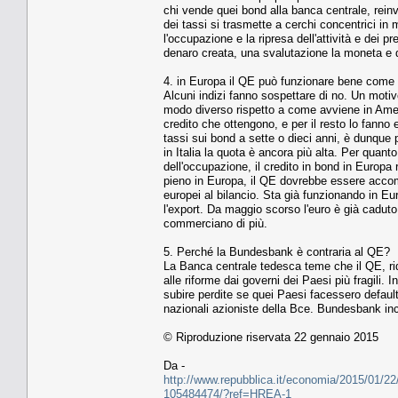
chi vende quei bond alla banca centrale, reinve
dei tassi si trasmette a cerchi concentrici in m
l'occupazione e la ripresa dell'attività e dei 
denaro creata, una svalutazione la moneta e d
4. in Europa il QE può funzionare bene come n
Alcuni indizi fanno sospettare di no. Un motivo
modo diverso rispetto a come avviene in Ameri
credito che ottengono, e per il resto lo fanno e
tassi sui bond a sette o dieci anni, è dunque
in Italia la quota è ancora più alta. Per quant
dell'occupazione, il credito in bond in Europa 
pieno in Europa, il QE dovrebbe essere accompa
europei al bilancio. Sta già funzionando in Eu
l'export. Da maggio scorso l'euro è già caduto
commerciano di più.
5. Perché la Bundesbank è contraria al QE?
La Banca centrale tedesca teme che il QE, rid
alle riforme dai governi dei Paesi più fragili. 
subire perdite se quei Paesi facessero default
nazionali azioniste della Bce. Bundesbank in
© Riproduzione riservata 22 gennaio 2015
Da -
http://www.repubblica.it/economia/2015/01/2
105484474/?ref=HREA-1