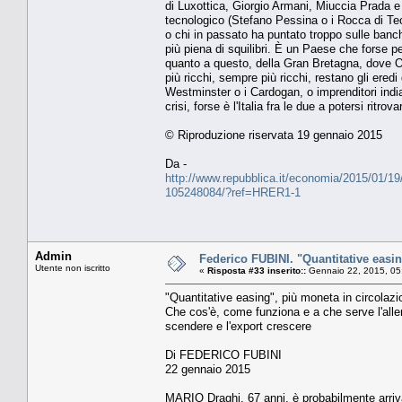
di Luxottica, Giorgio Armani, Miuccia Prada e 
tecnologico (Stefano Pessina o i Rocca di Tech
o chi in passato ha puntato troppo sulle banch
più piena di squilibri. È un Paese che forse pe
quanto a questo, della Gran Bretagna, dove Oxf
più ricchi, sempre più ricchi, restano gli eredi
Westminster o i Cardogan, o imprenditori india
crisi, forse è l'Italia fra le due a potersi ritro
© Riproduzione riservata 19 gennaio 2015
Da -
http://www.repubblica.it/economia/2015/01/19/
105248084/?ref=HRER1-1
Admin
Federico FUBINI. "Quantitative easing
Utente non iscritto
«
Risposta #33 inserito::
Gennaio 22, 2015, 05
"Quantitative easing", più moneta in circolazio
Che cos'è, come funziona e a che serve l'allen
scendere e l'export crescere
Di FEDERICO FUBINI
22 gennaio 2015
MARIO Draghi, 67 anni, è probabilmente arrivat