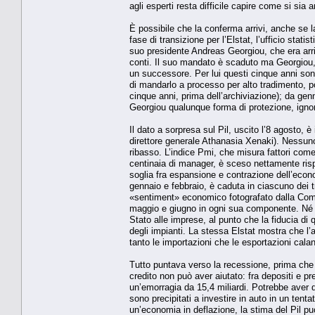
agli esperti resta difficile capire come si sia 
È possibile che la conferma arrivi, anche se la
fase di transizione per l’Elstat, l’ufficio statis
suo presidente Andreas Georgiou, che era arri
conti. Il suo mandato è scaduto ma Georgiou, 
un successore. Per lui questi cinque anni sono 
di mandarlo a processo per alto tradimento, poi
cinque anni, prima dell’archiviazione); da gen
Georgiou qualunque forma di protezione, ignor
Il dato a sorpresa sul Pil, uscito l’8 agosto, è
direttore generale Athanasia Xenaki). Nessuno 
ribasso. L’indice Pmi, che misura fattori come 
centinaia di manager, è sceso nettamente risp
soglia fra espansione e contrazione dell’econo
gennaio e febbraio, è caduta in ciascuno dei t
«sentiment» economico fotografato dalla Com
maggio e giugno in ogni sua componente. Né pu
Stato alle imprese, al punto che la fiducia di
degli impianti. La stessa Elstat mostra che l’at
tanto le importazioni che le esportazioni cala
Tutto puntava verso la recessione, prima che l
credito non può aver aiutato: fra depositi e pr
un’emorragia da 15,4 miliardi. Potrebbe aver da
sono precipitati a investire in auto in un tent
un’economia in deflazione, la stima del Pil può