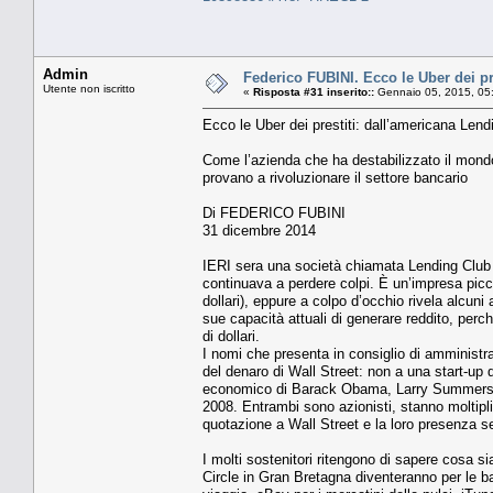
Admin
Federico FUBINI. Ecco le Uber dei pre
Utente non iscritto
«
Risposta #31 inserito::
Gennaio 05, 2015, 05
Ecco le Uber dei prestiti: dall’americana Lendi
Come l’azienda che ha destabilizzato il mondo 
provano a rivoluzionare il settore bancario
Di FEDERICO FUBINI
31 dicembre 2014
IERI sera una società chiamata Lending Club 
continuava a perdere colpi. È un’impresa picco
dollari), eppure a colpo d’occhio rivela alcuni
sue capacità attuali di generare reddito, per
di dollari.
I nomi che presenta in consiglio di amministr
del denaro di Wall Street: non a una start-up 
economico di Barack Obama, Larry Summers, 
2008. Entrambi sono azionisti, stanno moltipl
quotazione a Wall Street e la loro presenza 
I molti sostenitori ritengono di sapere cosa s
Circle in Gran Bretagna diventeranno per le b