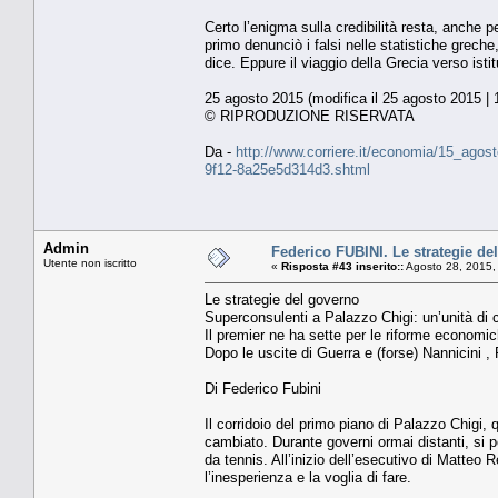
Certo l’enigma sulla credibilità resta, anche p
primo denunciò i falsi nelle statistiche greche
dice. Eppure il viaggio della Grecia verso isti
25 agosto 2015 (modifica il 25 agosto 2015 | 
© RIPRODUZIONE RISERVATA
Da -
http://www.corriere.it/economia/15_agost
9f12-8a25e5d314d3.shtml
Admin
Federico FUBINI. Le strategie de
Utente non iscritto
«
Risposta #43 inserito::
Agosto 28, 2015,
Le strategie del governo
Superconsulenti a Palazzo Chigi: un’unità di c
Il premier ne ha sette per le riforme economic
Dopo le uscite di Guerra e (forse) Nannicini ,
Di Federico Fubini
Il corridoio del primo piano di Palazzo Chigi, 
cambiato. Durante governi ormai distanti, si pot
da tennis. All’inizio dell’esecutivo di Matteo
l’inesperienza e la voglia di fare.