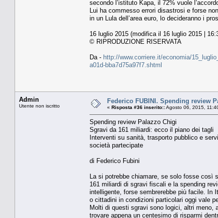
secondo l’istituto Kapa, il 72% vuole l’acco
Lui ha commesso errori disastrosi e forse non 
in un Lula dell’area euro, lo decideranno i pro
16 luglio 2015 (modifica il 16 luglio 2015 | 16:
© RIPRODUZIONE RISERVATA
Da -
http://www.corriere.it/economia/15_lugl
a01d-bba7d75a97f7.shtml
Admin
Federico FUBINI. Spending review Pal
Utente non iscritto
«
Risposta #36 inserito::
Agosto 06, 2015, 11:4
Spending review Palazzo Chigi
Sgravi da 161 miliardi: ecco il piano dei tagli
Interventi su sanità, trasporto pubblico e servi
società partecipate
di Federico Fubini
La si potrebbe chiamare, se solo fosse così s
161 miliardi di sgravi fiscali e la spending r
intelligente, forse sembrerebbe più facile. In I
o cittadini in condizioni particolari oggi vale p
Molti di questi sgravi sono logici, altri meno,
trovare appena un centesimo di risparmi dentr