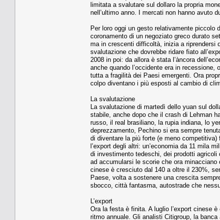
limitata a svalutare sul dollaro la propria mo
nell’ultimo anno. I mercati non hanno avuto du
Per loro oggi un gesto relativamente piccolo d
coronamento di un negoziato greco durato set
ma in crescenti difficoltà, inizia a riprenders
svalutazione che dovrebbe ridare fiato all’exp
2008 in poi: da allora è stata l’àncora dell’ec
anche quando l’occidente era in recessione, o q
tutta a fragilità dei Paesi emergenti. Ora prop
colpo diventano i più esposti al cambio di clim
La svalutazione
La svalutazione di martedì dello yuan sul dol
stabile, anche dopo che il crash di Lehman ha me
russo, il real brasiliano, la rupia indiana, lo y
deprezzamento, Pechino si era sempre tenuta 
di diventare la più forte (e meno competitiva)
l’export degli altri: un’economia da 11 mila mil
di investimento tedeschi, dei prodotti agricoli
ad accumularsi le scorie che ora minacciano d
cinese è cresciuto dal 140 a oltre il 230%, s
Paese, volta a sostenere una crescita sempre 
sbocco, città fantasma, autostrade che nessu
L’export
Ora la festa è finita. A luglio l’export cinese 
ritmo annuale. Gli analisti Citigroup, la banc