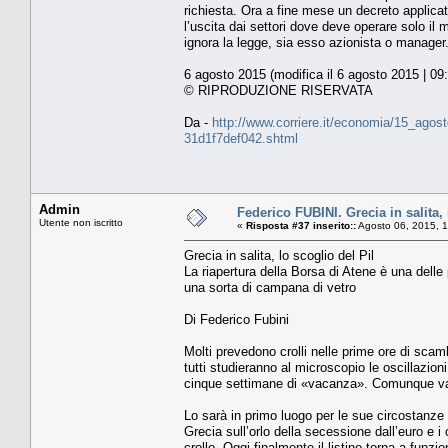
richiesta. Ora a fine mese un decreto applicat
l’uscita dai settori dove deve operare solo il
ignora la legge, sia esso azionista o manager.
6 agosto 2015 (modifica il 6 agosto 2015 | 09
© RIPRODUZIONE RISERVATA
Da -
http://www.corriere.it/economia/15_agost
31d1f7def042.shtml
Admin
Federico FUBINI. Grecia in salita, 
Utente non iscritto
«
Risposta #37 inserito::
Agosto 06, 2015, 
Grecia in salita, lo scoglio del Pil
La riapertura della Borsa di Atene è una delle p
una sorta di campana di vetro
Di Federico Fubini
Molti prevedono crolli nelle prime ore di scamb
tutti studieranno al microscopio le oscillazion
cinque settimane di «vacanza». Comunque vada, 
Lo sarà in primo luogo per le sue circostanze
Grecia sull’orlo della secessione dall’euro e i 
crollo. Oggi finalmente il listino torna a funz