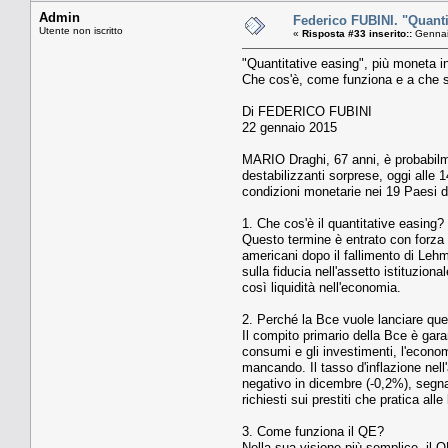
Admin
Federico FUBINI. "Quantit
Utente non iscritto
«
Risposta #33 inserito::
Gennai
"Quantitative easing", più moneta in
Che cos'è, come funziona e a che se
Di FEDERICO FUBINI
22 gennaio 2015
MARIO Draghi, 67 anni, è probabilmen
destabilizzanti sorprese, oggi alle 
condizioni monetarie nei 19 Paesi de
1. Che cos'è il quantitative easing?
Questo termine è entrato con forza n
americani dopo il fallimento di Leh
sulla fiducia nell'assetto istituzio
così liquidità nell'economia.
2. Perché la Bce vuole lanciare q
Il compito primario della Bce è gara
consumi e gli investimenti, l'econom
mancando. Il tasso d'inflazione nell'
negativo in dicembre (-0,2%), segnal
richiesti sui prestiti che pratica al
3. Come funziona il QE?
Nella sua visione più semplice, il Q