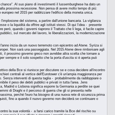
chance". Al suo piano di investimenti il lussemburghese ha dato un
re alla prossima recessione. Non pensa di avere molto tempo di più:
 europeo nel 2015 per raddrizzare l'edificio della moneta unica.
l'implosione del sistema, a partire dall'unione bancaria. La vigilanza
se o la liquidità da offrire agli istituti stessi. Di qui l’idea - presente
e però, quando i governi riaprono il Trattato che li lega, è facile capire
pubblici, sul mercato del lavoro, le liberalizzazioni, la modernizzazione
 l'anno inizia da un nuovo terremoto con epicentro ad Atene. Syriza si
 europei. Non sarà una passeggiata. Nel 2015 Atene deve rimborsare agli
nimenti, il prossimo governo greco non avrebbe altra scelta che tornare a
per sempre e il solo sospetto che la porta d'uscita si è aperta può
ttivo della Bce si riunisce per discutere se e cosa decidere all'incontro
anchieri centrali al vertice dell'Eurotower c'è un'ampia maggioranza per
uro. Senza interventi di questa taglia - probabilmente da raddoppiare o
le il peso dei debiti pubblici e privati in tutta l'area. Jens
oma, Madrid o Lisbona significa esporre la Germania a perdite se quei
emmi di Draghi e il percorso di guerra che gli si presenta nelle
è massima, perché l'euro ha bisogno di una nuova rete di sicurezza prima
uisti, fino a quando il nuovo governo non deciderà se continuare o
ntro la sua volontà - a farsi carico tramite la Bce del rischio su