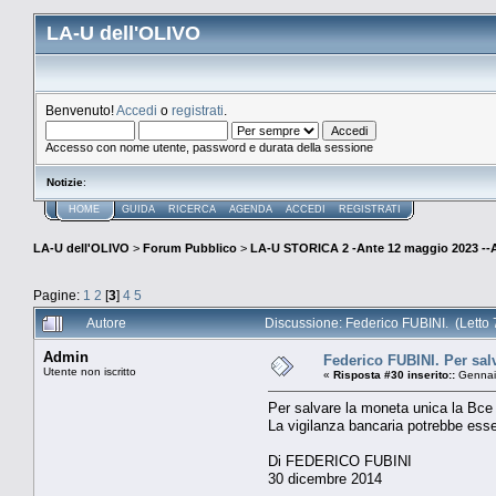
LA-U dell'OLIVO
Benvenuto!
Accedi
o
registrati
.
Accesso con nome utente, password e durata della sessione
Notizie
:
HOME
GUIDA
RICERCA
AGENDA
ACCEDI
REGISTRATI
LA-U dell'OLIVO
>
Forum Pubblico
>
LA-U STORICA 2 -Ante 12 maggio 2023 
Pagine:
1
2
[
3
]
4
5
Autore
Discussione: Federico FUBINI. (Letto 
Admin
Federico FUBINI. Per salv
Utente non iscritto
«
Risposta #30 inserito::
Gennaio
Per salvare la moneta unica la Bce e
La vigilanza bancaria potrebbe esser
Di FEDERICO FUBINI
30 dicembre 2014