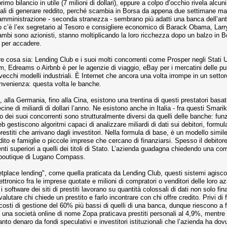
imo bilancio in utile (7 milioni di dollari), eppure a colpo d’occhio rivela alcu
uali di generare reddito, perché scambia in Borsa da appena due settimane ma ca
 amministrazione - seconda stranezza - sembrano più adatti una banca dell’anti
ro c’è l’ex segretario al Tesoro e consigliere economico di Barack Obama, L
ambi sono azionisti, stanno moltiplicando la loro ricchezza dopo un balzo in B
 per accadere.
ere cosa sia: Lending Club e i suoi molti concorrenti come Prosper negli Stati
, Edreams o Airbnb è per le agenzie di viaggio, eBay per i mercatini delle pul
 vecchi modelli industriali. È Internet che ancora una volta irrompe in un settore 
onvenienza: questa volta le banche.
a, alla Germania, fino alla Cina, esistono una trentina di questi prestatori basa
ine di miliardi di dollari l’anno. Ne esistono anche in Italia - fra questi Sma
ub o dei suoi concorrenti sono strutturalmente diversi da quelli delle banche: fu
web gestiscono algoritmi capaci di analizzare miliardi di dati sui debitori, form
prestiti che arrivano dagli investitori. Nella formula di base, è un modello sim
edito e famiglie o piccole imprese che cercano di finanziarsi. Spesso il debitor
nti superiori a quelli dei titoli di Stato. L’azienda guadagna chiedendo una comm
a boutique di Lugano Compass.
ketplace lending", come quella praticata da Lending Club, questi sistemi agi
lettronico fra le imprese quotate e milioni di compratori o venditori delle loro 
 software dei siti di prestiti lavorano su quantità colossali di dati non solo fi
valutare chi chiede un prestito e farlo incontrare con chi offre credito. Privi di
sti di gestione del 60% più bassi di quelli di una banca, dunque riescono a fare 
 una società online di nome Zopa praticava prestiti personali al 4,9%, mentre i
nto denaro da fondi speculativi e investitori istituzionali che l’azienda ha dovu