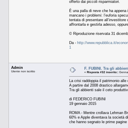
offerto dai piccoli risparmiatori.
È una palla di neve che ha appena in
mancano i problemi: l’euforia specula
tentata di presentare all’investitore
affrontarla e gestirla adesso, oppu
© Riproduzione riservata 31 dicem
Da -
http://www.repubblica.it/econ
1
Admin
F. FUBINI. Tra gli abbient
Utente non iscritto
«
Risposta #32 inserito::
Gennai
La crisi raddoppia il patrimonio alle d
A partire dal 2008 drastico allargam
Tra gli abbienti sale il ceto produtti
di FEDERICO FUBINI
19 gennaio 2015
ROMA - Mentre crollava Lehman Broth
60% e Apple diventava la società di 
che hanno segnato le prime pagine d