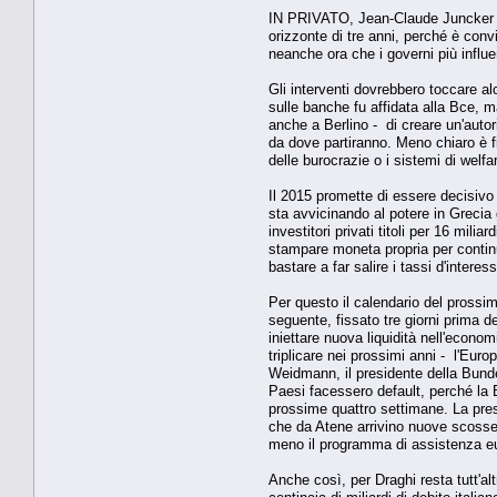
IN PRIVATO, Jean-Claude Juncker va
orizzonte di tre anni, perché è conv
neanche ora che i governi più influe
Gli interventi dovrebbero toccare al
sulle banche fu affidata alla Bce, ma 
anche a Berlino - di creare un'autori
da dove partiranno. Meno chiaro è fi
delle burocrazie o i sistemi di welfa
Il 2015 promette di essere decisivo
sta avvicinando al potere in Grecia
investitori privati titoli per 16 mili
stampare moneta propria per continua
bastare a far salire i tassi d'interess
Per questo il calendario del prossim
seguente, fissato tre giorni prima d
iniettare nuova liquidità nell'econo
triplicare nei prossimi anni - l'Eur
Weidmann, il presidente della Bundes
Paesi facessero default, perché la B
prossime quattro settimane. La press
che da Atene arrivino nuove scosse.
meno il programma di assistenza e
Anche così, per Draghi resta tutt'al