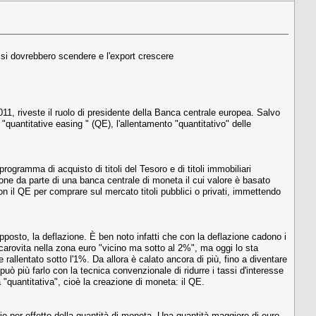
ssi dovrebbero scendere e l'export crescere
11, riveste il ruolo di presidente della Banca centrale europea. Salvo
"quantitative easing " (QE), l'allentamento "quantitativo" delle
gramma di acquisto di titoli del Tesoro e di titoli immobiliari
ne da parte di una banca centrale di moneta il cui valore è basato
on il QE per comprare sul mercato titoli pubblici o privati, immettendo
opposto, la deflazione. È ben noto infatti che con la deflazione cadono i
 carovita nella zona euro "vicino ma sotto al 2%", ma oggi lo sta
 rallentato sotto l'1%. Da allora è calato ancora di più, fino a diventare
uò più farlo con la tecnica convenzionale di ridurre i tassi d'interesse
ia "quantitativa", cioè la creazione di moneta: il QE.
rio per effetto della quantità di moneta. Una quantità maggiore di euro