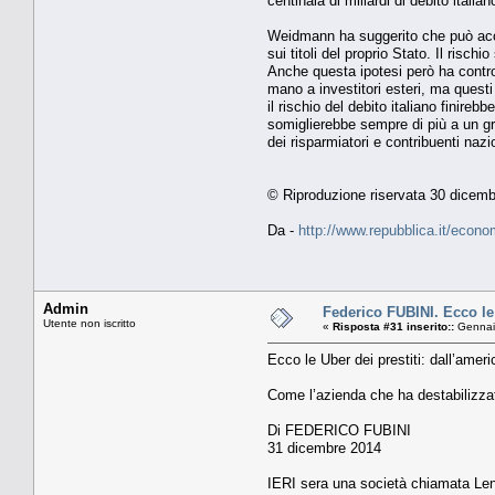
centinaia di miliardi di debito ital
Weidmann ha suggerito che può accet
sui titoli del proprio Stato. Il ris
Anche questa ipotesi però ha controi
mano a investitori esteri, ma questi 
il rischio del debito italiano finire
somiglierebbe sempre di più a un gr
dei risparmiatori e contribuenti nazi
© Riproduzione riservata 30 dicem
Da -
http://www.repubblica.it/eco
Admin
Federico FUBINI. Ecco le 
Utente non iscritto
«
Risposta #31 inserito::
Gennaio
Ecco le Uber dei prestiti: dall’ameri
Come l’azienda che ha destabilizzato
Di FEDERICO FUBINI
31 dicembre 2014
IERI sera una società chiamata Lend