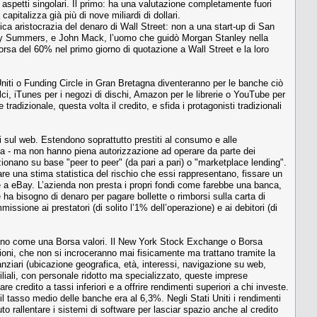
ni aspetti singolari. Il primo: ha una valutazione completamente fuori
pitalizza già più di nove miliardi di dollari.
ca aristocrazia del denaro di Wall Street: non a una start-up di San
arry Summers, e John Mack, l’uomo che guidò Morgan Stanley nella
orsa del 60% nel primo giorno di quotazione a Wall Street e la loro
 Uniti o Funding Circle in Gran Bretagna diventeranno per le banche ciò
ci, iTunes per i negozi di dischi, Amazon per le librerie o YouTube per
tradizionale, questa volta il credito, e sfida i protagonisti tradizionali
ti sul web. Estendono soprattutto prestiti al consumo e alle
rika - ma non hanno piena autorizzazione ad operare da parte dei
nzionano su base "peer to peer" (da pari a pari) o "marketplace lending".
ulare una stima statistica del rischio che essi rappresentano, fissare un
ile a eBay. L’azienda non presta i propri fondi come farebbe una banca,
e ha bisogno di denaro per pagare bollette o rimborsi sulla carta di
issione ai prestatori (di solito l’1% dell’operazione) e ai debitori (di
scono come una Borsa valori. Il New York Stock Exchange o Borsa
azioni, che non si incroceranno mai fisicamente ma trattano tramite la
nanziari (ubicazione geografica, età, interessi, navigazione su web,
 filiali, con personale ridotto ma specializzato, queste imprese
credito a tassi inferiori e a offrire rendimenti superiori a chi investe.
l tasso medio delle banche era al 6,3%. Negli Stati Uniti i rendimenti
to rallentare i sistemi di software per lasciar spazio anche al credito