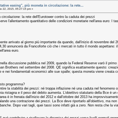
ative easing", più moneta in circolazione: la rete...
o 22, 2015, 05:27:15 pm »
 circolazione: la rete dell'Eurotower contro la caduta dei prezzi
rve l'allentamento quantitativo delle condizioni monetarie nell'area euro: I ta
te arrivato al giorno più importante da quando, dall'inizio di novembre del 20
14,30 annuncerà da Francoforte ciò che i mercati in tutto il mondo aspettano: il 
ll'area euro.
ella discussione pubblica nel 2009, quando la Federal Reserve varò il primo pro
man Brothers nel settembre del 2008. QE significa esattamente questo: creazio
nale e nei fondamentali economici alle sue spalle; questa moneta viene creata c
uesto programma?
ntire la stabilità dei prezzi: né troppa inflazione né una caduta nel fenomeno 
ia ristagna e il peso del debito aumenta. L'obiettivo statutario della Bce è un
area è in frenata dall'inizio del 2012 e dall'ottobre del 2013 ha improvvisamente
ando una contrazione dei prezzi. La Bce deve riportarlo all'obiettivo, ma non p
le banche. Dopo vari tagli, quei tassi sono infatti già a zero. Non resta che la v
E può contribuire a risollevare la dinamica dei prezzi verso livelli normali prop