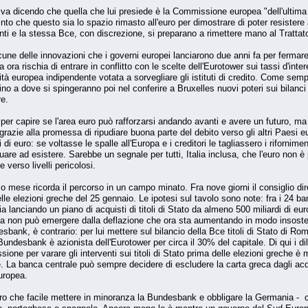
 dicendo che quella che lui presiede è la Commissione europea "dell'ultima 
into che questo sia lo spazio rimasto all'euro per dimostrare di poter resiste
nti e la stessa Bce, con discrezione, si preparano a rimettere mano al Trattato
cune delle innovazioni che i governi europei lanciarono due anni fa per fermare 
ora rischia di entrare in conflitto con le scelte dell'Eurotower sui tassi d'interes
tà europea indipendente votata a sorvegliare gli istituti di credito. Come sempr
no a dove si spingeranno poi nel conferire a Bruxelles nuovi poteri sui bilanci 
re.
 per capire se l'area euro può rafforzarsi andando avanti e avere un futuro, ma
 grazie alla promessa di ripudiare buona parte del debito verso gli altri Paesi
ardi di euro: se voltasse le spalle all'Europa e i creditori le tagliassero i rifor
re ad esistere. Sarebbe un segnale per tutti, Italia inclusa, che l'euro non è 
e verso livelli pericolosi.
o mese ricorda il percorso in un campo minato. Fra nove giorni il consiglio dire
elle elezioni greche del 25 gennaio. Le ipotesi sul tavolo sono note: fra i 24 b
mia lanciando un piano di acquisti di titoli di Stato da almeno 500 miliardi di e
opa non può emergere dalla deflazione che ora sta aumentando in modo insostenibi
bank, è contrario: per lui mettere sul bilancio della Bce titoli di Stato di R
undesbank è azionista dell'Eurotower per circa il 30% del capitale. Di qui i dil
ione per varare gli interventi sui titoli di Stato prima delle elezioni greche 
 La banca centrale può sempre decidere di escludere la carta greca dagli acq
uropea.
tro che facile mettere in minoranza la Bundesbank e obbligare la Germania - co