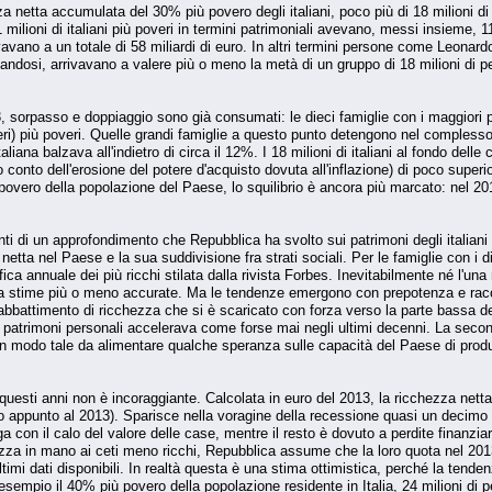
a netta accumulata del 30% più povero degli italiani, poco più di 18 milioni di
 milioni di italiani più poveri in termini patrimoniali avevano, messi insieme, 11
ivavano a un totale di 58 miliardi di euro. In altri termini persone come Leonar
ndosi, arrivavano a valere più o meno la metà di un gruppo di 18 milioni di 
 sorpasso e doppiaggio sono già consumati: le dieci famiglie con i maggiori pa
ieri) più poveri. Quelle grandi famiglie a questo punto detengono nel complesso 9
ana balzava all'indietro di circa il 12%. I 18 milioni di italiani al fondo delle
to conto dell'erosione del potere d'acquisto dovuta all'inflazione) di poco super
ù povero della popolazione del Paese, lo squilibrio è ancora più marcato: nel 201
nti di un approfondimento che Repubblica ha svolto sui patrimoni degli italiani du
a netta nel Paese e la sua suddivisione fra strati sociali. Per le famiglie con i 
fica annuale dei più ricchi stilata dalla rivista Forbes. Inevitabilmente né l'una 
a stime più o meno accurate. Ma le tendenze emergono con prepotenza e raccon
 abbattimento di ricchezza che si è scaricato con forza verso la parte bassa d
 patrimoni personali accelerava come forse mai negli ultimi decenni. La second
 in modo tale da alimentare qualche speranza sulle capacità del Paese di produ
uesti anni non è incoraggiante. Calcolata in euro del 2013, la ricchezza netta tot
 fino appunto al 2013). Sparisce nella voragine della recessione quasi un decim
a con il calo del valore delle case, mentre il resto è dovuto a perdite finanziar
ezza in mano ai ceti meno ricchi, Repubblica assume che la loro quota nel 2013 su
ltimi dati disponibili. In realtà questa è una stima ottimistica, perché la tend
esempio il 40% più povero della popolazione residente in Italia, 24 milioni di 