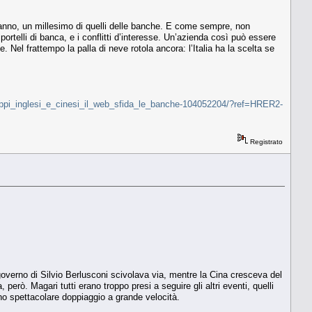
 l’anno, un millesimo di quelli delle banche. E come sempre, non
portelli di banca, e i conflitti d’interesse. Un’azienda così può essere
. Nel frattempo la palla di neve rotola ancora: l’Italia ha la scelta se
ruppi_inglesi_e_cinesi_il_web_sfida_le_banche-104052204/?ref=HRER2-
Registrato
governo di Silvio Berlusconi scivolava via, mentre la Cina cresceva del
erò. Magari tutti erano troppo presi a seguire gli altri eventi, quelli
no spettacolare doppiaggio a grande velocità.