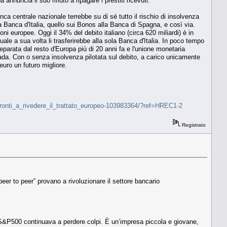
nuncia il suo rifiuto a ripagare i prestiti ricevuti.
centrale nazionale terrebbe su di sé tutto il rischio di insolvenza
la Banca d'Italia, quello sui Bonos alla Banca di Spagna, e così via.
i europee. Oggi il 34% del debito italiano (circa 620 miliardi) è in
quale a sua volta li trasferirebbe alla sola Banca d'Italia. In poco tempo
 separata dal resto d'Europa più di 20 anni fa e l'unione monetaria
ada. Con o senza insolvenza pilotata sul debito, a carico unicamente
'euro un futuro migliore.
ronti_a_rivedere_il_trattato_europeo-103983364/?ref=HREC1-2
Registrato
eer to peer” provano a rivoluzionare il settore bancario
’S&P500 continuava a perdere colpi. È un’impresa piccola e giovane,