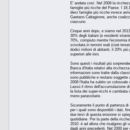
E' andata così. Nel 2008 la ricchezz
famiglie più ricche del Paese. I 18,1
dieci famiglie più ricche invece arr
Gaetano Caltagirone, anche coalizza
ciascuno.
Cinque anni dopo, e siamo nel 2013,
30% degli italiani (e residenti stran
70%, compiuto mentre l'economia itali
scivolata in termini reali (cioè tenu
dodici milioni di abitanti, il 20% pi
superiori alle loro.
Sono questi i risultati più sorprende
Banca d'Italia relativi alla ricchezz
informazioni sono tratte dalla classi
sono pubbliche e restano soggette 
2008 l'Italia ha subito un colossale
Lassù il ritmo dell'accumulazione di
la lista dei super-ricchi è cambiata
meno parassitarie.
Sicuramente il punto di partenza di q
per i quali sono disponibili i dati,
due terzi di questa erosione si spieg
quotidiane. Per la parte della ricch
2010: è ad allora che risalgono gli u
dagli anni precedenti. Nel 2000 per 