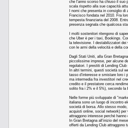
che l’anno scorso ha chiuso il suo pr
scala rispetto alla sue capacità att
I nomi che presenta in consiglio di
Francisco fondata nel 2010. Fra lo
tempesta finanziaria del 2008. Entr
presenza segnala che qualcosa sta
I molti sostenitori ritengono di sap
che Uber è per i taxi, Bookings. Com
la televisione. I destabilizzatori dei
con le armi della velocità e della c
Dagli Stati Uniti, alla Gran Bretagn
piccolissime imprese, per alcune dec
regolatori. I prestiti di Lending Cl
In altri termini, questi società sul 
tasso d’interesse e smistare loro i 
ma intermedia fra investitori nel cr
credito e il prestatore cerca rendime
solito fra i 2% e il 5%), secondo l
Nelle forme più sviluppate di "mar
italiana sono un luogo di incontro e
società di borsa. Allo stesso modo, i
acquisti online, social network) per 
attraggono interesse perché hanno co
In Gran Bretagna all’inizio del mese
offerti da Lending Club attraggono ta