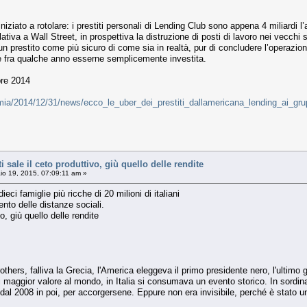
iziato a rotolare: i prestiti personali di Lending Club sono appena 4 miliardi
tiva a Wall Street, in prospettiva la distruzione di posti di lavoro nei vecchi s
 un prestito come più sicuro di come sia in realtà, pur di concludere l’operazione
re fra qualche anno esserne semplicemente investita.
bre 2014
omia/2014/12/31/news/ecco_le_uber_dei_prestiti_dallamericana_lending_ai_g
i sale il ceto produttivo, giù quello delle rendite
o 19, 2015, 07:09:11 am »
ieci famiglie più ricche di 20 milioni di italiani
ento delle distanze sociali.
vo, giù quello delle rendite
ers, falliva la Grecia, l'America eleggeva il primo presidente nero, l'ultimo 
maggior valore al mondo, in Italia si consumava un evento storico. In sordina, p
al 2008 in poi, per accorgersene. Eppure non era invisibile, perché è stato u