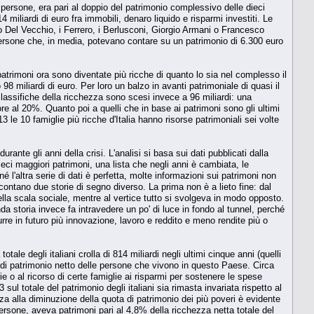
 persone, era pari al doppio del patrimonio complessivo delle dieci
4 miliardi di euro fra immobili, denaro liquido e risparmi investiti. Le
do Del Vecchio, i Ferrero, i Berlusconi, Giorgio Armani o Francesco
persone che, in media, potevano contare su un patrimonio di 6.300 euro
trimoni ora sono diventate più ricche di quanto lo sia nel complesso il
8 miliardi di euro. Per loro un balzo in avanti patrimoniale di quasi il
 classifiche della ricchezza sono scesi invece a 96 miliardi: una
iore al 20%. Quanto poi a quelli che in base ai patrimoni sono gli ultimi
3 le 10 famiglie più ricche d'Italia hanno risorse patrimoniali sei volte
rante gli anni della crisi. L'analisi si basa sui dati pubblicati dalla
dieci maggiori patrimoni, una lista che negli anni è cambiata, le
né l'altra serie di dati è perfetta, molte informazioni sui patrimoni non
tano due storie di segno diverso. La prima non è a lieto fine: dal
ella scala sociale, mentre al vertice tutto si svolgeva in modo opposto.
a storia invece fa intravedere un po' di luce in fondo al tunnel, perché
rre in futuro più innovazione, lavoro e reddito e meno rendite più o
ale degli italiani crolla di 814 miliardi negli ultimi cinque anni (quelli
o di patrimonio netto delle persone che vivono in questo Paese. Circa
ie o al ricorso di certe famiglie ai risparmi per sostenere le spese
l totale del patrimonio degli italiani sia rimasta invariata rispetto al
enza alla diminuzione della quota di patrimonio dei più poveri è evidente
persone, aveva patrimoni pari al 4,8% della ricchezza netta totale del