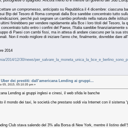
iano, portoghese o spagnolo. Ancora meno lo è mentre un governo del Sud Europa an
tare un compromesso, anticipato su Repubblica il 4 dicembre: ciascuna banca 
chio sui Btp del Tesoro di Roma comprati dalla Bce sarebbe concentrato tutto sul
ndicazioni, perché può segnare un cambio profondo nella natura delle istituzion
ultimi finirebbero per vendere rapidamente alla Bce i loro titoli del Tesoro, la 
bbe concentrato tutto entro i confini del Paese, l'Italia sarebbe finanziariamente
uppo di Paesi con cambi fissi, ma in attesa di andare ciascuno per la sua str
onali. Non il modo migliore di iniziare l'anno che, finalmente, dovrebbe dare all
bre 2014
nomia/2014/12/30/news/per_salvare_la_moneta_unica_la_bce_e_berlino_sono_p
Uber dei prestiti: dall’americana Lending ai gruppi...
 05, 2015, 05:10:35 pm »
cana Lending ai gruppi inglesi e cinesi, il web sfida le banche
 il mondo dei taxi, le società che prestano soldi via Internet con il sistema “p
ing Club stava salendo del 3% alla Borsa di New York, mentre il listino dell