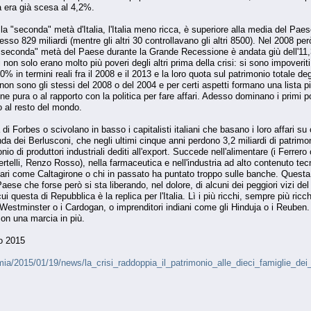
a era già scesa al 4,2%.
lla "seconda" metà d'Italia, l'Italia meno ricca, è superiore alla media del Pae
esso 829 miliardi (mentre gli altri 30 controllavano gli altri 8500). Nel 2008 p
"seconda" metà del Paese durante la Grande Recessione è andata giù dell'11,3% 
i non solo erano molto più poveri degli altri prima della crisi: si sono impoverit
 60% in termini reali fra il 2008 e il 2013 e la loro quota sul patrimonio totale d
non sono gli stessi del 2008 o del 2004 e per certi aspetti formano una lista p
ne pura o al rapporto con la politica per fare affari. Adesso dominano i primi p
o al resto del mondo.
di Forbes o scivolano in basso i capitalisti italiani che basano i loro affari su
da dei Berlusconi, che negli ultimi cinque anni perdono 3,2 miliardi di patrimo
nio di produttori industriali dediti all'export. Succede nell'alimentare (i Ferrer
rtelli, Renzo Rosso), nella farmaceutica e nell'industria ad alto contenuto te
liari come Caltagirone o chi in passato ha puntato troppo sulle banche. Questa 
Paese che forse però si sta liberando, nel dolore, di alcuni dei peggiori vizi 
questa di Repubblica è la replica per l'Italia. Lì i più ricchi, sempre più ricchi
Westminster o i Cardogan, o imprenditori indiani come gli Hinduja o i Reuben. Se
e con una marcia in più.
o 2015
mia/2015/01/19/news/la_crisi_raddoppia_il_patrimonio_alle_dieci_famiglie_dei