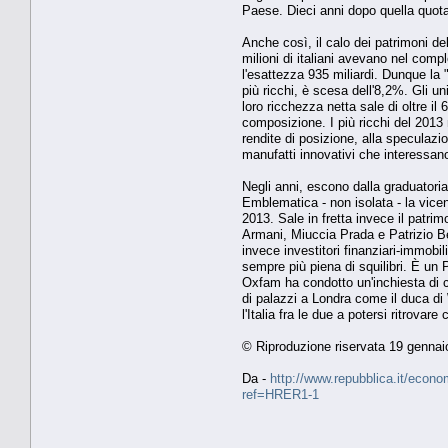
Paese. Dieci anni dopo quella quot
Anche così, il calo dei patrimoni de
milioni di italiani avevano nel compl
l'esattezza 935 miliardi. Dunque la 
più ricchi, è scesa dell'8,2%. Gli un
loro ricchezza netta sale di oltre il
composizione. I più ricchi del 2013 
rendite di posizione, alla speculazio
manufatti innovativi che interessan
Negli anni, escono dalla graduatoria 
Emblematica - non isolata - la vicen
2013. Sale in fretta invece il patrimo
Armani, Miuccia Prada e Patrizio Be
invece investitori finanziari-immobi
sempre più piena di squilibri. È un 
Oxfam ha condotto un'inchiesta di cui 
di palazzi a Londra come il duca di 
l'Italia fra le due a potersi ritrovar
© Riproduzione riservata 19 gennai
Da -
http://www.repubblica.it/econo
ref=HRER1-1