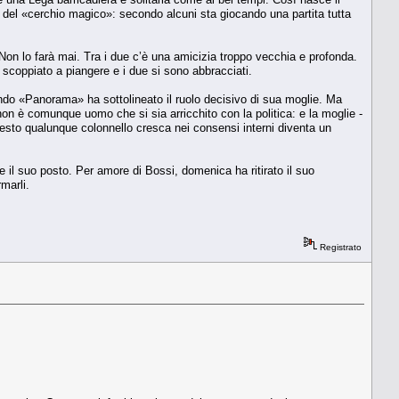
del «cerchio magico»: secondo alcuni sta giocando una partita tutta
Non lo farà mai. Tra i due c’è una amicizia troppo vecchia e profonda.
scoppiato a piangere e i due si sono abbracciati.
ando «Panorama» ha sottolineato il ruolo decisivo di sua moglie. Ma
 non è comunque uomo che si sia arricchito con la politica: e la moglie -
 questo qualunque colonnello cresca nei consensi interni diventa un
e il suo posto. Per amore di Bossi, domenica ha ritirato il suo
marli.
Registrato