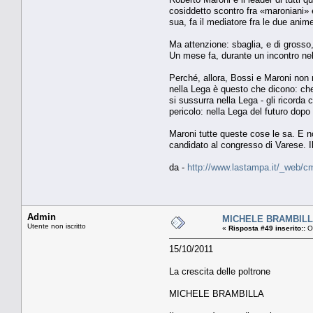
cosiddetto scontro fra «maroniani»
sua, fa il mediatore fra le due anime 
Ma attenzione: sbaglia, e di grosso
Un mese fa, durante un incontro nel
Perché, allora, Bossi e Maroni non 
nella Lega è questo che dicono: che 
si sussurra nella Lega - gli ricorda
pericolo: nella Lega del futuro dopo
Maroni tutte queste cose le sa. E no
candidato al congresso di Varese. Il
da -
http://www.lastampa.it/_web/cm
Admin
MICHELE BRAMBILLA L
Utente non iscritto
«
Risposta #49 inserito::
Ot
15/10/2011
La crescita delle poltrone
MICHELE BRAMBILLA