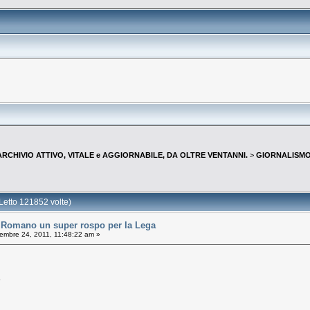
--ARCHIVIO ATTIVO, VITALE e AGGIORNABILE, DA OLTRE VENTANNI.
>
GIORNALISMO 
tto 121852 volte)
omano un super rospo per la Lega
embre 24, 2011, 11:48:22 am »