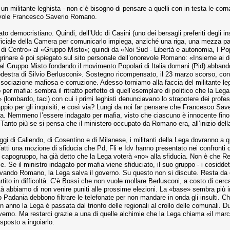
n militante leghista - non c’è bisogno di pensare a quelli con in testa le corna
orevole Francesco Saverio Romano.
ato democristiano. Quindi, dell’Udc di Casini (uno dei bersagli preferiti degli 
ufficiale della Camera per comunicarlo impiega, anziché una riga, una mezza 
 di Centro» al «Gruppo Misto»; quindi da «Noi Sud - Libertà e autonomia, I Pop
eregrinare è poi spiegato sul sito personale dell’onorevole Romano: «Insieme a
l Gruppo Misto fondando il movimento Popolari di Italia domani (Pid) abbandon
estra di Silvio Berlusconi». Sostegno ricompensato, il 23 marzo scorso, con la
sociazione mafiosa e corruzione. Adesso torniamo alla faccia del militante le
per mafia: sembra il ritratto perfetto di quell’esemplare di politico che la Le
 (lombardo, taci) con cui i primi leghisti denunciavano lo strapotere dei profe
appio per gli inquisiti, e così via? Lungi da noi far pensare che Francesco S
a. Nemmeno l’essere indagato per mafia, visto che ciascuno è innocente fino 
Tanto più se si pensa che il ministero occupato da Romano era, all’inizio della 
aggi di Caliendo, di Cosentino e di Milanese, i militanti della Lega dovranno
atti una mozione di sfiducia che Pd, Fli e Idv hanno presentato nei confronti d
 capogruppo, ha già detto che la Lega voterà «no» alla sfiducia. Non è che Reg
. Se il ministro indagato per mafia viene sfiduciato, il suo gruppo - i cosidde
lvando Romano, la Lega salva il governo. Su questo non si discute. Resta da ca
artito in difficoltà. C’è Bossi che non vuole mollare Berlusconi, a costo di ce
tà abbiamo di non venire puniti alle prossime elezioni. La «base» sembra più in
Padania debbono filtrare le telefonate per non mandare in onda gli insulti. Che
n un anno la Lega è passata dal trionfo delle regionali al crollo delle comunal
verno. Ma restarci grazie a una di quelle alchimie che la Lega chiama «il mar
sposto a ingoiarlo.