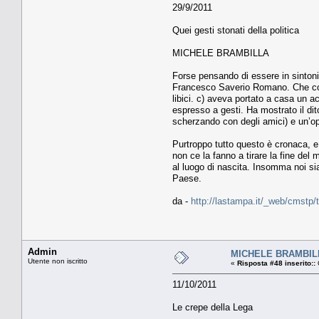
29/9/2011
Quei gesti stonati della politica
MICHELE BRAMBILLA
Forse pensando di essere in sintonia
Francesco Saverio Romano. Che cosa 
libici. c) aveva portato a casa un a
espresso a gesti. Ha mostrato il di
scherzando con degli amici) e un’o
Purtroppo tutto questo è cronaca, e n
non ce la fanno a tirare la fine del
al luogo di nascita. Insomma noi sia
Paese.
da -
http://lastampa.it/_web/cmstp/
Admin
MICHELE BRAMBILLA
Utente non iscritto
«
Risposta #48 inserito::
O
11/10/2011
Le crepe della Lega