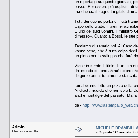
un reportage su questo giornale, pe
passo. Per essere più espliciti, di
ma che dia il segno tangibile di una 
Tutti dunque ne parlano. Tutti trann
Capo dello Stato, il premier avrebbe
E uno dei suoi uomini, il ministro G
dimesso». Quanto a Bossi, le sue pa
Temiamo di saperlo noi. Al Capo dell
vanno bene, che è tutta colpa degli s
un piano per lo sviluppo che farà rip
Viene in mente il titolo di un film d
dal mondo ci sono ahimè coloro che 
dirigente ormai totalmente staccata 
Ieri abbiamo letto un pezzo della pr
Andreotti ricorda che non solo la Dc,
anche nostalgie del passato. Ma la mi
da -
http://www.lastampa.it/_web/cm
Admin
MICHELE BRAMBILLA Qu
Utente non iscritto
«
Risposta #47 inserito::
Set