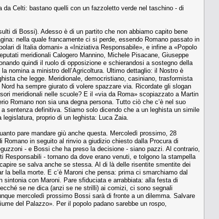
 da Celti: bastano quelli con un fazzoletto verde nel taschino - di
insulti di Bossi). Adesso è di un partito che non abbiamo capito bene
pagina: nella quale francamente ci si perde, essendo Romano passato in
olari di Italia domani» a «Iniziativa Responsabile», e infine a «Popolo
i deputati meridionali Calogero Mannino, Michele Pisacane, Giuseppe
ando quindi il ruolo di opposizione e schierandosi a sostegno della
 nomina a ministro dell’Agricoltura. Ultimo dettaglio: il Nostro è
ghista che legge. Meridionale, democristiano, casiniano, trasformista
ga Nord ha sempre giurato di volere spazzare via. Ricordate gli slogan
ssori meridionali nelle scuole? E il «via da Roma» scopiazzato a Martin
averio Romano non sia una degna persona. Tutto ciò che c’è nel suo
a sentenza definitiva. Stiamo solo dicendo che a un leghista un simile
legislatura, proprio di un leghista: Luca Zaia.
 a quanto pare mandare giù anche questa. Mercoledì prossimo, 28
i Romano in seguito al rinvio a giudizio chiesto dalla Procura di
uzzoni - e Bossi che ha preso la decisione - siano pazzi. Al contrario,
tti Responsabili - tornano da dove erano venuti, e tolgono la stampella
pire se salva anche se stessa. Al di là delle risentite smentite dei
rcar la bella morte. E c’è Maroni che pensa: prima ci smarchiamo dal
 sintonia con Maroni. Pare sfiduciata e arrabbiata: alla festa di
cché se ne dica (anzi se ne strilli) ai comizi, ci sono segnali
i. Dunque mercoledì prossimo Bossi sarà di fronte a un dilemma. Salvare
ciume del Palazzo». Per il popolo padano sarebbe un rospo,