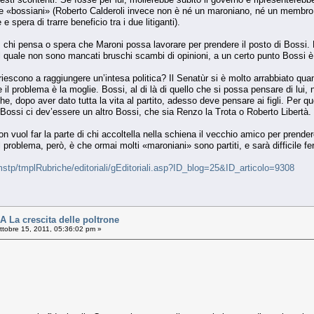
 e «bossiani» (Roberto Calderoli invece non è né un maroniano, né un membro 
e spera di trarre beneficio tra i due litiganti).
, chi pensa o spera che Maroni possa lavorare per prendere il posto di Bossi. 
 quale non sono mancati bruschi scambi di opinioni, a un certo punto Bossi è 
riescono a raggiungere un’intesa politica? Il Senatùr si è molto arrabbiato qu
il problema è la moglie. Bossi, al di là di quello che si possa pensare di lui,
 che, dopo aver dato tutta la vita al partito, adesso deve pensare ai figli. Per
 Bossi ci dev’essere un altro Bossi, che sia Renzo la Trota o Roberto Libertà.
n vuol far la parte di chi accoltella nella schiena il vecchio amico per prender
 problema, però, è che ormai molti «maroniani» sono partiti, e sarà difficile fer
stp/tmplRubriche/editoriali/gEditoriali.asp?ID_blog=25&ID_articolo=9308
a crescita delle poltrone
tobre 15, 2011, 05:36:02 pm »