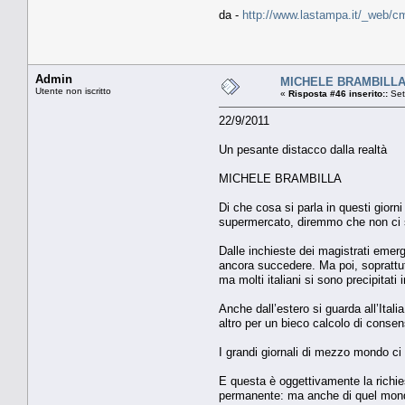
da -
http://www.lastampa.it/_web/cm
Admin
MICHELE BRAMBILLA Un
Utente non iscritto
«
Risposta #46 inserito::
Set
22/9/2011
Un pesante distacco dalla realtà
MICHELE BRAMBILLA
Di che cosa si parla in questi giorni
supermercato, diremmo che non ci 
Dalle inchieste dei magistrati emerg
ancora succedere. Ma poi, soprattut
ma molti italiani si sono precipitati
Anche dall’estero si guarda all’Ita
altro per un bieco calcolo di consen
I grandi giornali di mezzo mondo c
E questa è oggettivamente la richie
permanente: ma anche di quel mondo