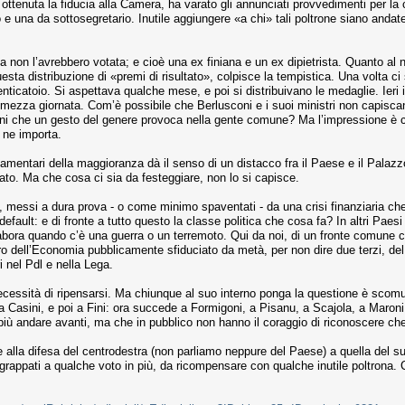
 ottenuta la fiducia alla Camera, ha varato gli annunciati provvedimenti per la
 e una da sottosegretario. Inutile aggiungere «a chi» tali poltrone siano anda
a non l’avrebbero votata; e cioè una ex finiana e un ex dipietrista. Quanto al
esta distribuzione di «premi di risultato», colpisce la tempistica. Una volta 
enticatoio. Si aspettava qualche mese, e poi si distribuivano le medaglie. Ieri
mezza giornata. Com’è possibile che Berlusconi e i suoi ministri non capisca
ni che un gesto del genere provoca nella gente comune? Ma l’impressione è ch
 ne importa.
amentari della maggioranza dà il senso di un distacco fra il Paese e il Palazzo.
ncato. Ma che cosa ci sia da festeggiare, non lo si capisce.
ni, messi a dura prova - o come minimo spaventati - da una crisi finanziaria che
 default: e di fronte a tutto questo la classe politica che cosa fa? In altri P
labora quando c’è una guerra o un terremoto. Qui da noi, di un fronte comune co
 dell’Economia pubblicamente sfiduciato da metà, per non dire due terzi, del 
i nel Pdl e nella Lega.
ecessità di ripensarsi. Ma chiunque al suo interno ponga la questione è scomu
 Casini, e poi a Fini: ora succede a Formigoni, a Pisanu, a Scajola, a Maroni. E
più andare avanti, ma che in pubblico non hanno il coraggio di riconoscere che
e alla difesa del centrodestra (non parliamo neppure del Paese) a quella del s
rappati a qualche voto in più, da ricompensare con qualche inutile poltrona. C