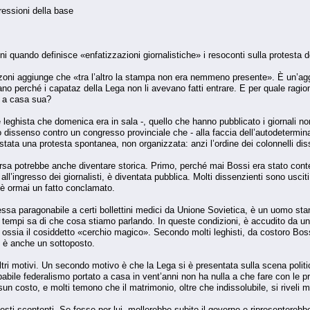
pressioni della base
quando definisce «enfatizzazioni giornalistiche» i resoconti sulla protesta de
oni aggiunge che «tra l’altro la stampa non era nemmeno presente». È un’aggi
ano perché i capataz della Lega non li avevano fatti entrare. E per quale ragio
o a casa sua?
eghista che domenica era in sala -, quello che hanno pubblicato i giornali non è
loro dissenso contro un congresso provinciale che - alla faccia dell’autodetermi
ata una protesta spontanea, non organizzata: anzi l’ordine dei colonnelli diss
rsa potrebbe anche diventare storica. Primo, perché mai Bossi era stato conte
all’ingresso dei giornalisti, è diventata pubblica. Molti dissenzienti sono usciti 
 è ormai un fatto conclamato.
essa paragonabile a certi bollettini medici da Unione Sovietica, è un uomo st
mi tempi sa di che cosa stiamo parlando. In queste condizioni, è accudito da u
, ossia il cosiddetto «cerchio magico». Secondo molti leghisti, da costoro B
e è anche un sottoposto.
altri motivi. Un secondo motivo è che la Lega si è presentata sulla scena poli
alpabile federalismo portato a casa in vent’anni non ha nulla a che fare con le 
 costo, e molti temono che il matrimonio, oltre che indissolubile, si riveli mor
questi scontenti. Se fosse per lui, mollerebbe subito il governo e ripresentereb