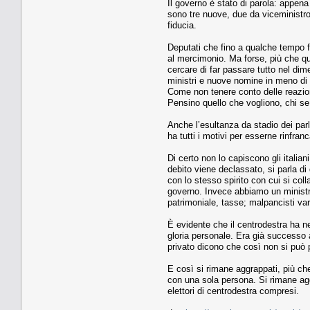
Il governo è stato di parola: appena
sono tre nuove, due da viceministro
fiducia.
Deputati che fino a qualche tempo f
al mercimonio. Ma forse, più che qu
cercare di far passare tutto nel dim
ministri e nuove nomine in meno di 
Come non tenere conto delle reazio
Pensino quello che vogliono, chi se
Anche l’esultanza da stadio dei parl
ha tutti i motivi per esserne rinfra
Di certo non lo capiscono gli italia
debito viene declassato, si parla di
con lo stesso spirito con cui si col
governo. Invece abbiamo un ministro
patrimoniale, tasse; malpancisti var
È evidente che il centrodestra ha n
gloria personale. Era già successo a
privato dicono che così non si può 
E così si rimane aggrappati, più ch
con una sola persona. Si rimane agg
elettori di centrodestra compresi.