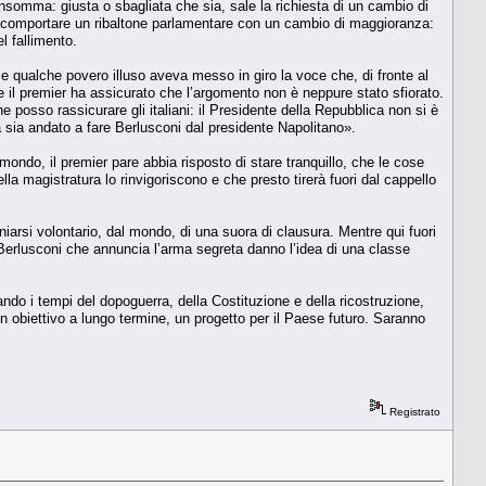
somma: giusta o sbagliata che sia, sale la richiesta di un cambio di
ba comportare un ribaltone parlamentare con un cambio di maggioranza:
el fallimento.
e e qualche povero illuso aveva messo in giro la voce che, di fronte al
le il premier ha assicurato che l’argomento non è neppure stato sfiorato.
e posso rassicurare gli italiani: il Presidente della Repubblica non si è
 sia andato a fare Berlusconi dal presidente Napolitano».
ondo, il premier pare abbia risposto di stare tranquillo, che le cose
lla magistratura lo rinvigoriscono e che presto tirerà fuori dal cappello
aniarsi volontario, dal mondo, di una suora di clausura. Mentre qui fuori
 Berlusconi che annuncia l’arma segreta danno l’idea di una classe
ando i tempi del dopoguerra, della Costituzione e della ricostruzione,
 un obiettivo a lungo termine, un progetto per il Paese futuro. Saranno
Registrato