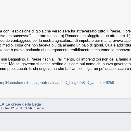
 con l’esplosione di gioia che verso sera ha attraversato tutto il Paese, il pr
era successo? Il lettore scelga: a) Romano era sfuggito a un attentato. b) er
ccordo vantaggioso per la nostra agricoltura. d) imputato per mafia, aveva app
to medio, cosa che non faceva più da almeno un paio di giorni. Qua è addirittur
pzione b (stava parlando di un argomento terribilmente serio come la manovr
on Bagaglino. Il Paese rischia il fallimento, gli imprenditori non ce la fanno a t
 mese. Ma nel governo si riesce perfino a litigare sul nome del nuovo governat
mo preoccupati. E chi ci governa che fa? Un po’ litiga, un po’ si abbraccia e 
tmplRubriche/editoriali/gEditoriali.asp?ID_blog=25&ID_articolo=9258
 Le crepe della Lega
ttobre 12, 2011, 11:56:55 am »