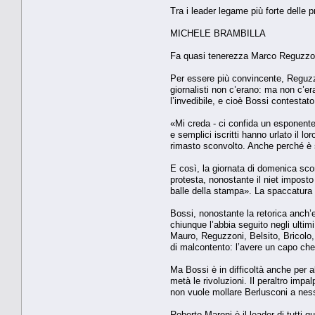
Tra i leader legame più forte delle 
MICHELE BRAMBILLA
Fa quasi tenerezza Marco Reguzzoni 
Per essere più convincente, Reguzz
giornalisti non c’erano: ma non c’er
l’invedibile, e cioè Bossi contestat
«Mi creda - ci confida un esponente l
e semplici iscritti hanno urlato il 
rimasto sconvolto. Anche perché è st
E così, la giornata di domenica sco
protesta, nonostante il niet imposto 
balle della stampa». La spaccatura
Bossi, nonostante la retorica anch’
chiunque l’abbia seguito negli ulti
Mauro, Reguzzoni, Belsito, Bricolo
di malcontento: l’avere un capo ch
Ma Bossi è in difficoltà anche per 
metà le rivoluzioni. Il peraltro imp
non vuole mollare Berlusconi a nessun
Roberto Maroni è il leader di tutti 