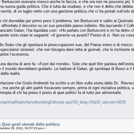
r Berlusconi avevano messo anche la faccia, e che ora non ne possono più. In
 una nuova guida politica. Che è tutta da studiare, e che non è detto che deb
novità, di un taglio netto con una gestione politica che ci ha portati sull’orlo d
e chi dovrebbe per primo porsi il problema. Ieri Berlusconi è salito al Quirinal
 affrontato il discorso su un suo possibile passo indietro. Ma lasciando il Col
iancarlo Galan, l’ha liquidata così: «Ho parlato con Berlusconi e mi ha detto ch
role sono state le seguenti: «Il governo va avanti? Penso di sì. Non so cosa
o Stato che gli riportava le preoccupazioni sue, del Paese intero e di mezzo m
peculatori stranieri, che non bisogna dare retta ai giornali, che le inchieste de
artire l’economia.
i una decina di anni fa: «Fuori dal mondo». Solo che quel film parlava dell’estr
il mondo dovrebbero guidarlo. Le battute di Galan, gli sproloqui di Bossi e il
dalla realtà.
efazione che Giulio Andreotti ha scritto a un libro sulla storia della Dc. Rievoc
 ma anche gli altri partiti fissavano sempre, prima di ogni iniziativa politica,
opia di chi ha preso il posto di quei politici fa di tutto per alimentarle.
stp/tmplRubriche/editoriali/gEditoriali.asp?ID_blog=25&ID_articolo=9228
ei gesti stonati della politica
tembre 29, 2011, 04:57:23 pm »