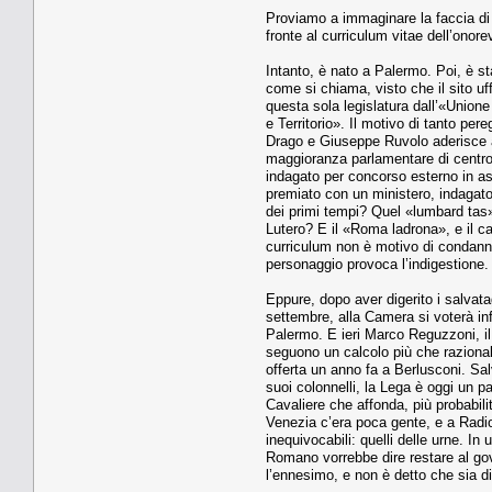
Proviamo a immaginare la faccia di u
fronte al curriculum vitae dell’on
Intanto, è nato a Palermo. Poi, è st
come si chiama, visto che il sito 
questa sola legislatura dall’«Unione
e Territorio». Il motivo di tanto p
Drago e Giuseppe Ruvolo aderisce a
maggioranza parlamentare di centrod
indagato per concorso esterno in as
premiato con un ministero, indagato 
dei primi tempi? Quel «lumbard tas»
Lutero? E il «Roma ladrona», e il c
curriculum non è motivo di condann
personaggio provoca l’indigestione. 
Eppure, dopo aver digerito i salvat
settembre, alla Camera si voterà inf
Palermo. E ieri Marco Reguzzoni, il
seguono un calcolo più che razionale
offerta un anno fa a Berlusconi. Sa
suoi colonnelli, la Lega è oggi un p
Cavaliere che affonda, più probabili
Venezia c’era poca gente, e a Radio 
inequivocabili: quelli delle urne. I
Romano vorrebbe dire restare al go
l’ennesimo, e non è detto che sia di