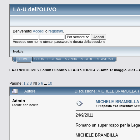
LA-U dell'OLIVO
Benvenuto!
Accedi
o
registrati
.
Accesso con nome utente, password e durata della sessione
Notizie
:
HOME
GUIDA
RICERCA
AGENDA
ACCEDI
REGISTRATI
LA-U dell'OLIVO
>
Forum Pubblico
>
LA-U STORICA 2 -Ante 12 maggio 2023 
Pagine:
1
2
3
[
4
]
5
6
...
10
Autore
Discussione: MICHELE BRAMBILLA (Le
Admin
MICHELE BRAMBILLA R
Utente non iscritto
«
Risposta #45 inserito::
Sett
24/9/2011
Romano un super rospo per la Lega
MICHELE BRAMBILLA