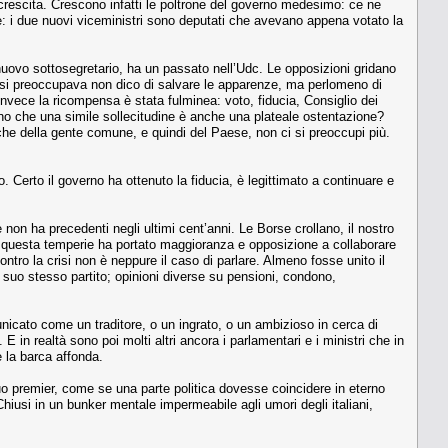
 crescita. Crescono infatti le poltrone del governo medesimo: ce ne
te: i due nuovi viceministri sono deputati che avevano appena votato la
 nuovo sottosegretario, ha un passato nell’Udc. Le opposizioni gridano
ci si preoccupava non dico di salvare le apparenze, ma perlomeno di
 invece la ricompensa è stata fulminea: voto, fiducia, Consiglio dei
no che una simile sollecitudine è anche una plateale ostentazione?
e della gente comune, e quindi del Paese, non ci si preoccupi più.
 Certo il governo ha ottenuto la fiducia, è legittimato a continuare e
 non ha precedenti negli ultimi cent’anni. Le Borse crollano, il nostro
aesi questa temperie ha portato maggioranza e opposizione a collaborare
ntro la crisi non è neppure il caso di parlare. Almeno fosse unito il
suo stesso partito; opinioni diverse su pensioni, condono,
nicato come un traditore, o un ingrato, o un ambizioso in cerca di
 in realtà sono poi molti altri ancora i parlamentari e i ministri che in
 la barca affonda.
uo premier, come se una parte politica dovesse coincidere in eterno
hiusi in un bunker mentale impermeabile agli umori degli italiani,