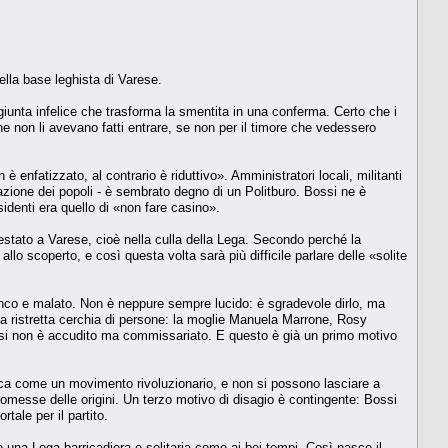
lla base leghista di Varese.
unta infelice che trasforma la smentita in una conferma. Certo che i
ne non li avevano fatti entrare, se non per il timore che vedessero
 enfatizzato, al contrario è riduttivo». Amministratori locali, militanti
nazione dei popoli - è sembrato degno di un Politburo. Bossi ne è
identi era quello di «non fare casino».
stato a Varese, cioè nella culla della Lega. Secondo perché la
allo scoperto, e così questa volta sarà più difficile parlare delle «solite
anco e malato. Non è neppure sempre lucido: è sgradevole dirlo, ma
na ristretta cerchia di persone: la moglie Manuela Marrone, Rosy
ossi non è accudito ma commissariato. E questo è già un primo motivo
tica come un movimento rivoluzionario, e non si possono lasciare a
promesse delle origini. Un terzo motivo di disagio è contingente: Bossi
tale per il partito.
be una Lega barricadiera e solitaria come ai bei tempi. Così nasce il