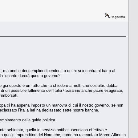
Registrato
i, ma anche dei semplici dipendenti o di chi si incontra al bar o al
da: quanto durerà questo governo?
 e già questo è un fatto che fa chiedere a molti che cos’altro debba
di un possibile fallimento dell’Italia? Saranno anche paure esagerate,
rimborsati.
uropa ci ha appena imposto un manovra di cui il nostro governo, se non
eclassato l’Italia ieri ha declassato sette nostre banche.
mbiamento della guida politica.
 schierato, quello in servizio antiberlusconiano effettivo e
quegli imprenditori del Nord che, come ha raccontato Marco Alfieri in