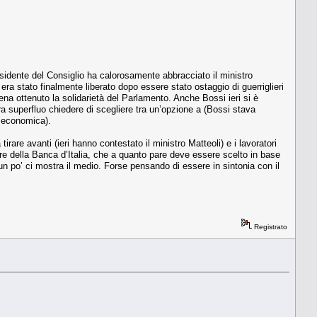
esidente del Consiglio ha calorosamente abbracciato il ministro
a stato finalmente liberato dopo essere stato ostaggio di guerriglieri
ena ottenuto la solidarietà del Parlamento. Anche Bossi ieri si è
a superfluo chiedere di scegliere tra un’opzione a (Bossi stava
a economica).
irare avanti (ieri hanno contestato il ministro Matteoli) e i lavoratori
ore della Banca d’Italia, che a quanto pare deve essere scelto in base
un po’ ci mostra il medio. Forse pensando di essere in sintonia con il
Registrato