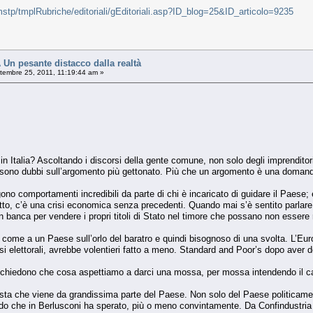
stp/tmplRubriche/editoriali/gEditoriali.asp?ID_blog=25&ID_articolo=9235
 pesante distacco dalla realtà
tembre 25, 2011, 11:19:44 am »
 in Italia? Ascoltando i discorsi della gente comune, non solo degli imprenditor
sono dubbi sull’argomento più gettonato. Più che un argomento è una doman
ono comportamenti incredibili da parte di chi è incaricato di guidare il Paese;
to, c’è una crisi economica senza precedenti. Quando mai s’è sentito parlare 
 in banca per vendere i propri titoli di Stato nel timore che possano non essere 
lia come a un Paese sull’orlo del baratro e quindi bisognoso di una svolta. L’E
si elettorali, avrebbe volentieri fatto a meno. Standard and Poor’s dopo aver d
i chiedono che cosa aspettiamo a darci una mossa, per mossa intendendo il ca
sta che viene da grandissima parte del Paese. Non solo del Paese politicamente
 che in Berlusconi ha sperato, più o meno convintamente. Da Confindustria a 