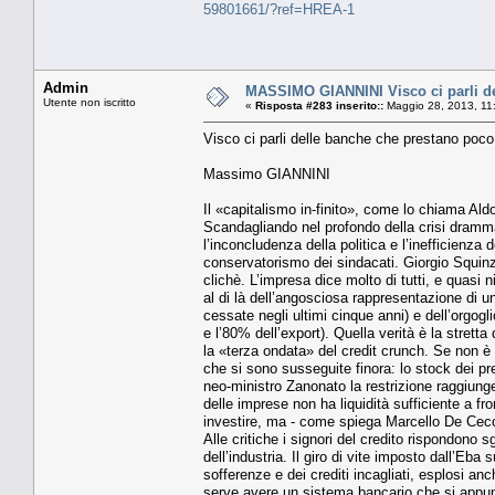
59801661/?ref=HREA-1
Admin
MASSIMO GIANNINI Visco ci parli d
Utente non iscritto
«
Risposta #283 inserito::
Maggio 28, 2013, 11
Visco ci parli delle banche che prestano poc
Massimo GIANNINI
Il «capitalismo in-finito», come lo chiama Ald
Scandagliando nel profondo della crisi drammat
l’inconcludenza della politica e l’inefficienza 
conservatorismo dei sindacati. Giorgio Squin
clichè. L’impresa dice molto di tutti, e quasi n
al di là dell’angosciosa rappresentazione di u
cessate negli ultimi cinque anni) e dell’orgogl
e l’80% dell’export). Quella verità è la stretta
la «terza ondata» del credit crunch. Se non è
che si sono susseguite finora: lo stock dei pres
neo-ministro Zanonato la restrizione raggiunge
delle imprese non ha liquidità sufficiente a f
investire, ma - come spiega Marcello De Cecc
Alle critiche i signori del credito rispondono s
dell’industria. Il giro di vite imposto dall’Eba
sofferenze e dei crediti incagliati, esplosi 
serve avere un sistema bancario che si appun