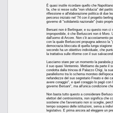
È quasi inutile ricordare quello che Napolitan
fa, che si resse sulla "non sfiducia" del partit
riflessione e all'elaborazione politica di due 
percorso iniziato nel '74 con il progetto berl
governo di "solidarietà nazionale" (nato propri
Bersani non è Berlinguer, e su questo non ci s
improponibile, è che Berlusconi non è Moro. U
dall'uomo di Arcore. Non c'è accostamento possib
con la quale Berlusconi propugna adesso la "g
democrazia bloccata di quella lunga stagione 
secondo ha un obiettivo individuale, che punta
la trattativa sulle riforme con il suo salvacond
Lasciamo stare per un momento la parabola pop
il suo quasi Ventennio. Mettiamo da parte il s
condotta dalla trincea di Palazzo Chigi, la sua
parallelismo tra lo schema moroteo dell'epoca e
nefandezze del suo segretario Freato e dei cap
avere coraggio", e quel coraggio lo pagò con la
governo Bersani", ma all'unica condizione che 
Non basta tutto questo a considerare Berlusco
elettori del centrosinistra, non significa ch
sostiene che l'avversario non si sceglie, perch
tempo sospeso delle istituzioni, serva a individ
legislativo. E prima ancora ad eleggere un pres