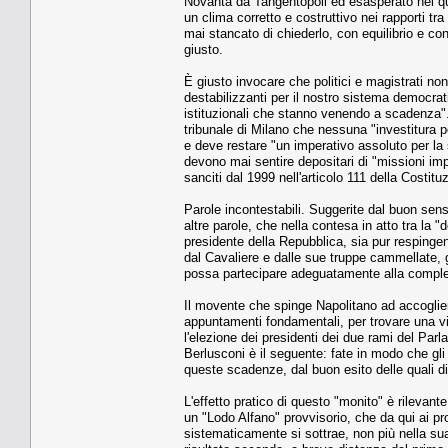
Novanta da Tangentopoli ed esasperato nel quas
un clima corretto e costruttivo nei rapporti tr
mai stancato di chiederlo, con equilibrio e con
giusto.
È giusto invocare che politici e magistrati no
destabilizzanti per il nostro sistema democra
istituzionali che stanno venendo a scadenza". È
tribunale di Milano che nessuna "investitura po
e deve restare "un imperativo assoluto per la 
devono mai sentire depositari di "missioni imp
sanciti dal 1999 nell'articolo 111 della Costitu
Parole incontestabili. Suggerite dal buon sen
altre parole, che nella contesa in atto tra la 
presidente della Repubblica, sia pur respinge
dal Cavaliere e dalle sue truppe cammellate, g
possa partecipare adeguatamente alla compless
Il movente che spinge Napolitano ad accoglier
appuntamenti fondamentali, per trovare una via
l'elezione dei presidenti dei due rami del Pa
Berlusconi è il seguente: fate in modo che gl
queste scadenze, dal buon esito delle quali di
L'effetto pratico di questo "monito" è rilevan
un "Lodo Alfano" provvisorio, che da qui ai pr
sistematicamente si sottrae, non più nella sua