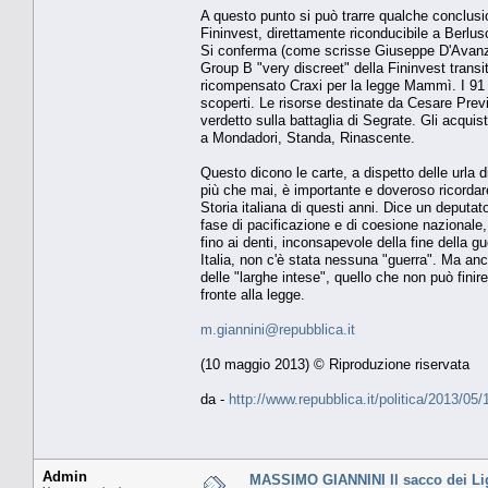
A questo punto si può trarre qualche conclusio
Fininvest, direttamente riconducibile a Berlusc
Si conferma (come scrisse Giuseppe D'Avanzo su
Group B "very discreet" della Fininvest transita
ricompensato Craxi per la legge Mammì. I 91 mil
scoperti. Le risorse destinate da Cesare Previti
verdetto sulla battaglia di Segrate. Gli acquist
a Mondadori, Standa, Rinascente.
Questo dicono le carte, a dispetto delle urla d
più che mai, è importante e doveroso ricordare,
Storia italiana di questi anni. Dice un deputa
fase di pacificazione e di coesione nazionale
fino ai denti, inconsapevole della fine della g
Italia, non c'è stata nessuna "guerra". Ma an
delle "larghe intese", quello che non può finire 
fronte alla legge.
m.giannini@repubblica.it
(10 maggio 2013) © Riproduzione riservata
da -
http://www.repubblica.it/politica/2013/
Admin
MASSIMO GIANNINI Il sacco dei Ligr