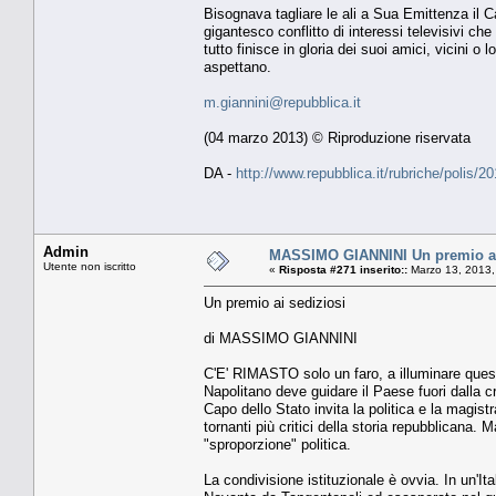
Bisognava tagliare le ali a Sua Emittenza il C
gigantesco conflitto di interessi televisivi c
tutto finisce in gloria dei suoi amici, vicini o
aspettano.
m.giannini@repubblica.it
(04 marzo 2013) © Riproduzione riservata
DA -
http://www.repubblica.it/rubriche/polis
Admin
MASSIMO GIANNINI Un premio ai
Utente non iscritto
«
Risposta #271 inserito::
Marzo 13, 2013,
Un premio ai sediziosi
di MASSIMO GIANNINI
C'E' RIMASTO solo un faro, a illuminare questa
Napolitano deve guidare il Paese fuori dalla cr
Capo dello Stato invita la politica e la magistr
tornanti più critici della storia repubblicana. M
"sproporzione" politica.
La condivisione istituzionale è ovvia. In un'Ita