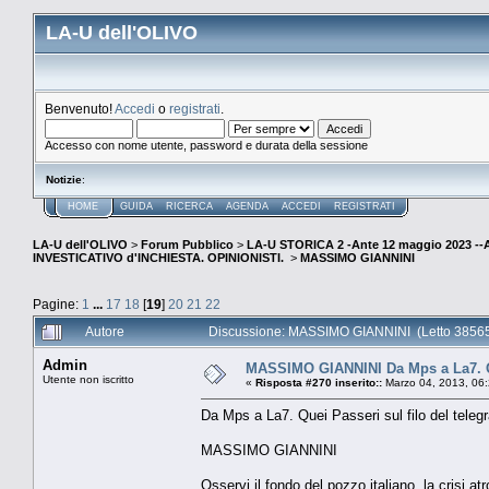
LA-U dell'OLIVO
Benvenuto!
Accedi
o
registrati
.
Accesso con nome utente, password e durata della sessione
Notizie
:
HOME
GUIDA
RICERCA
AGENDA
ACCEDI
REGISTRATI
LA-U dell'OLIVO
>
Forum Pubblico
>
LA-U STORICA 2 -Ante 12 maggio 2023 
INVESTICATIVO d'INCHIESTA. OPINIONISTI.
>
MASSIMO GIANNINI
Pagine:
1
...
17
18
[
19
]
20
21
22
Autore
Discussione: MASSIMO GIANNINI (Letto 38565
Admin
MASSIMO GIANNINI Da Mps a La7. Que
Utente non iscritto
«
Risposta #270 inserito::
Marzo 04, 2013, 06
Da Mps a La7. Quei Passeri sul filo del telegr
MASSIMO GIANNINI
Osservi il fondo del pozzo italiano, la crisi a