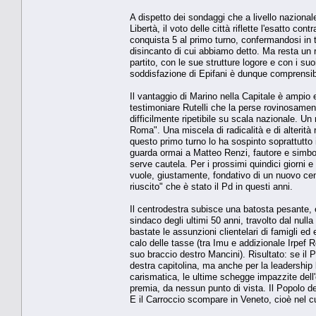
A dispetto dei sondaggi che a livello nazional
Libertà, il voto delle città riflette l'esatto 
conquista 5 al primo turno, confermandosi in t
disincanto di cui abbiamo detto. Ma resta un r
partito, con le sue strutture logore e con i su
soddisfazione di Epifani è dunque comprensibil
Il vantaggio di Marino nella Capitale è ampio e
testimoniare Rutelli che la perse rovinosament
difficilmente ripetibile su scala nazionale. Un
Roma". Una miscela di radicalità e di alterità
questo primo turno lo ha sospinto soprattutto 
guarda ormai a Matteo Renzi, fautore e simbo
serve cautela. Per i prossimi quindici giorni 
vuole, giustamente, fondativo di un nuovo cent
riuscito" che è stato il Pd in questi anni.
Il centrodestra subisce una batosta pesante, e
sindaco degli ultimi 50 anni, travolto dal nul
bastate le assunzioni clientelari di famigli ed
calo delle tasse (tra Imu e addizionale Irpef R
suo braccio destro Mancini). Risultato: se i
destra capitolina, ma anche per la leadership 
carismatica, le ultime schegge impazzite dell
premia, da nessun punto di vista. Il Popolo d
E il Carroccio scompare in Veneto, cioè nel cu