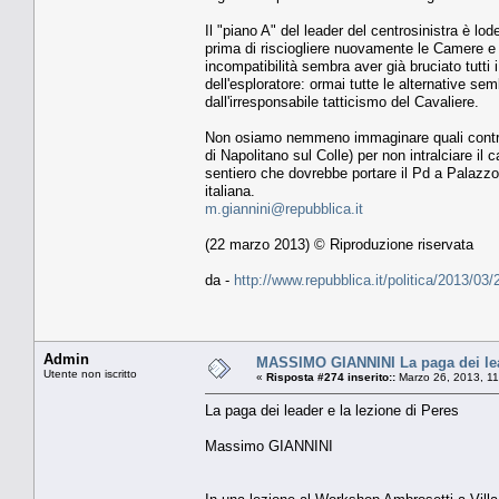
Il "piano A" del leader del centrosinistra è l
prima di risciogliere nuovamente le Camere e to
incompatibilità sembra aver già bruciato tutti i
dell'esploratore: ormai tutte le alternative semb
dall'irresponsabile tatticismo del Cavaliere.
Non osiamo nemmeno immaginare quali contropa
di Napolitano sul Colle) per non intralciare i
sentiero che dovrebbe portare il Pd a Palazzo C
italiana.
m.giannini@repubblica.it
(22 marzo 2013) © Riproduzione riservata
da -
http://www.repubblica.it/politica/2013/0
Admin
MASSIMO GIANNINI La paga dei lead
Utente non iscritto
«
Risposta #274 inserito::
Marzo 26, 2013, 11
La paga dei leader e la lezione di Peres
Massimo GIANNINI