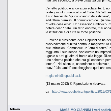
risultato secondo, a breve distanza dal primo, 
L'effetto politico è ancora più eclatante. E no
festeggino il comunicato del Colle. Gli "atti s
il suo leader dai "giudici-cancro da estirpare
addirittura premiati. Il comunicato del Quirin
"rivolta delle élite". Un "assedio" simbolico, 
potere dello Stato. Un fatto enorme, mai acca
le istituzioni e di tutte le forze politiche.
E invece il presidente della Repubblica ha ric
provvedimenti punitivi contro la magistratura e
sue istituzioni. Comunque un "atto di forza" i
raggiunto il suo scopo. Assicurare un impropr
uguale a tutti gli altri di fronte alla legge. R
uno schema politico che ora gli consente persin
intese". Nel silenzio, assordante e colpevole, 
nuovi "falsi-amici" saccheggiano quel che resta
m.giannini@repubblica.it
(13 marzo 2013) © Riproduzione riservata
da -
http://www.repubblica.it/politica/2013/
Admin
MASSIMO GIANNINI I veri sedizi