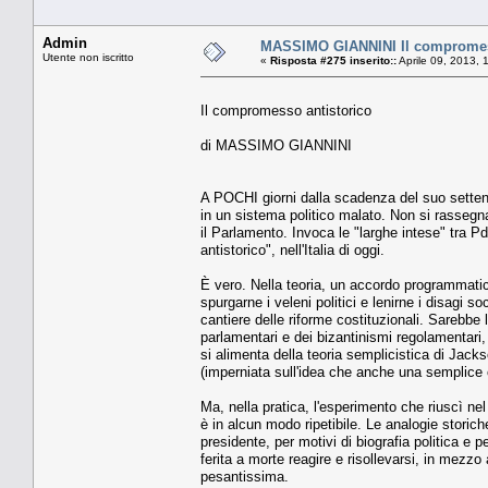
Admin
MASSIMO GIANNINI Il compromes
Utente non iscritto
«
Risposta #275 inserito::
Aprile 09, 2013, 
Il compromesso antistorico
di MASSIMO GIANNINI
A POCHI giorni dalla scadenza del suo settenn
in un sistema politico malato. Non si rassegna
il Parlamento. Invoca le "larghe intese" tra
antistorico", nell'Italia di oggi.
È vero. Nella teoria, un accordo programmatico
spurgarne i veleni politici e lenirne i disagi s
cantiere delle riforme costituzionali. Sarebbe 
parlamentari e dei bizantinismi regolamentari,
si alimenta della teoria semplicistica di Jacks
(imperniata sull'idea che anche una semplice 
Ma, nella pratica, l'esperimento che riuscì ne
è in alcun modo ripetibile. Le analogie storic
presidente, per motivi di biografia politica e 
ferita a morte reagire e risollevarsi, in mez
pesantissima.