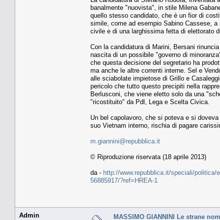
banalmente "nuovista", in stile Milena Gabane
quello stesso candidato, che è un fior di cos
simile, come ad esempio Sabino Cassese, a su
civile e di una larghissima fetta di elettorato d
Con la candidatura di Marini, Bersani rinunci
nascita di un possibile "governo di minoranza",
che questa decisione del segretario ha prodott
ma anche le altre correnti interne. Sel e Vendol
alle sciabolate impietose di Grillo e Casaleggi
pericolo che tutto questo precipiti nella rapp
Berlusconi, che viene eletto solo da una "sch
"ricostituito" da Pdl, Lega e Scelta Civica.
Un bel capolavoro, che si poteva e si doveva 
suo Vietnam interno, rischia di pagare carissi
m.giannini@repubblica.it
© Riproduzione riservata (18 aprile 2013)
da -
http://www.repubblica.it/speciali/politic
56885917/?ref=HREA-1
Admin
MASSIMO GIANNINI Le strane nomi