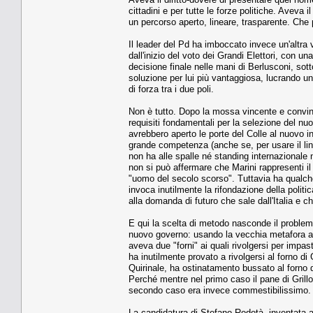
cittadini e per tutte le forze politiche. Aveva
un percorso aperto, lineare, trasparente. Che
Il leader del Pd ha imboccato invece un'altra v
dall'inizio del voto dei Grandi Elettori, con u
decisione finale nelle mani di Berlusconi, so
soluzione per lui più vantaggiosa, lucrando un
di forza tra i due poli.
Non è tutto. Dopo la mossa vincente e convin
requisiti fondamentali per la selezione del 
avrebbero aperto le porte del Colle al nuovo in
grande competenza (anche se, per usare il ling
non ha alle spalle né standing internazionale n
non si può affermare che Marini rappresenti 
"uomo del secolo scorso". Tuttavia ha qualch
invoca inutilmente la rifondazione della politic
alla domanda di futuro che sale dall'Italia e c
E qui la scelta di metodo nasconde il problema
nuovo governo: usando la vecchia metafora an
aveva due "forni" ai quali rivolgersi per impast
ha inutilmente provato a rivolgersi al forno di 
Quirinale, ha ostinatamento bussato al forno d
Perché mentre nel primo caso il pane di Grill
secondo caso era invece commestibilissimo.
La candidatura di Stefano Rodotà, inventata a