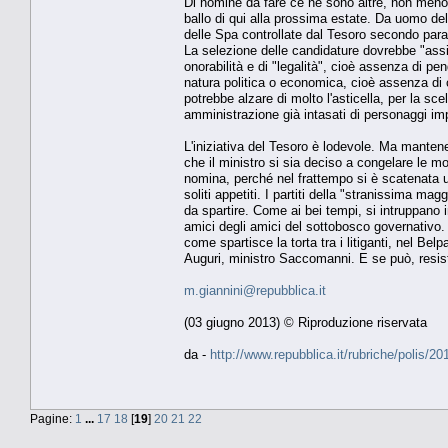
Di nomine da fare ce ne sono altre, non meno i
ballo di qui alla prossima estate. Da uomo dell
delle Spa controllate dal Tesoro secondo param
La selezione delle candidature dovrebbe "assic
onorabilità e di "legalità", cioè assenza di pen
natura politica o economica, cioè assenza di c
potrebbe alzare di molto l'asticella, per la scel
amministrazione già intasati di personaggi impr
L'iniziativa del Tesoro è lodevole. Ma mante
che il ministro si sia deciso a congelare le 
nomina, perché nel frattempo si è scatenata u
soliti appetiti. I partiti della "stranissima m
da spartire. Come ai bei tempi, si intruppano i
amici degli amici del sottobosco governativo. P
come spartisce la torta tra i litiganti, nel Be
Auguri, ministro Saccomanni. E se può, resis
m.giannini@repubblica.it
(03 giugno 2013) © Riproduzione riservata
da -
http://www.repubblica.it/rubriche/polis
Pagine:
1
...
17
18
[
19
]
20
21
22