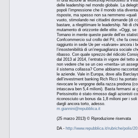
In una lezione al Workshop Ambrosetti a Vil
delle leadership nel mondo globale. La delegitt
popoli l’impressione che il mondo stia diventan
risposte, ma spesso non sa nemmeno «quali s
vuoto, stimolando nei cittadini domande (di c
bastare, a rilegittimare le leadership. Né di
mutamento di orizzonte delle elite. «Oggi, se
Tornano in mente queste parole dell’ex statista
Confcommercio sul crollo del Pil, che fa cresce
raggiunto in sede Ue per «salvare» ancora i b
l’insostenibilità di un’ineguaglianza sociale
ribasso. Con quale sprezzo del ridicolo Consi
dal 2013 al 2014, l’entrata in vigore del tet
non vedere che se un ceo «merita» un assegno
il sistema collassa? Come abbiamo raccontat
le aziende. Vale in Europa, dove alla Barclays
dell’investment banking Rich Ricci ha portato 
rievocare le vergogne della razza predona (co
intascava ben 5,4 milioni). Basta fermarsi ai g
Perissinotto è stato rimosso dagli azionisti 
riconosciuto un bonus da 1,8 milioni per i so
dargli ancora torto, adesso.
m.giannini@repubblica.it
(25 marzo 2013) © Riproduzione riservata
DA -
http://www.repubblica.it/rubriche/polis