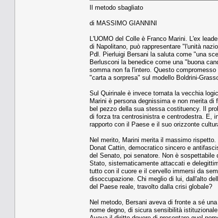
Il metodo sbagliato
di MASSIMO GIANNINI
L'UOMO del Colle è Franco Marini. L'ex leader 
di Napolitano, può rappresentare "l'unità nazi
Pdl. Pierluigi Bersani la saluta come "una scel
Berlusconi la benedice come una "buona candi
somma non fa l'intero. Questo compromesso bip
"carta a sorpresa" sul modello Boldrini-Grass
Sul Quirinale è invece tornata la vecchia logi
Marini è persona degnissima e non merita di fin
bel pezzo della sua stessa costituency. Il prob
di forza tra centrosinistra e centrodestra. E, 
rapporto con il Paese e il suo orizzonte cultura
Nel merito, Marini merita il massimo rispetto. 
Donat Cattin, democratico sincero e antifasci
del Senato, poi senatore. Non è sospettabile d
Stato, sistematicamente attaccati e delegittim
tutto con il cuore e il cervello immersi da sem
disoccupazione. Chi meglio di lui, dall'alto del
del Paese reale, travolto dalla crisi globale?
Nel metodo, Bersani aveva di fronte a sé una st
nome degno, di sicura sensibilità istituzionale 
Aveva il diritto-dovere di presentare quel nome a