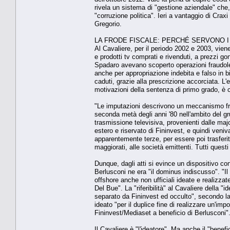
rivela un sistema di "gestione aziendale" che, 
"corruzione politica". Ieri a vantaggio di Cra
Gregorio.
LA FRODE FISCALE: PERCHÉ SERVONO I
Al Cavaliere, per il periodo 2002 e 2003, viene 
e prodotti tv comprati e rivenduti, a prezzi g
Spadaro avevano scoperto operazioni fraudolente
anche per appropriazione indebita e falso in 
caduti, grazie alla prescrizione accorciata. L'e
motivazioni della sentenza di primo grado, è 
"Le imputazioni descrivono un meccanismo fra
seconda metà degli anni '80 nell'ambito del grupp
trasmissione televisiva, provenienti dalle majo
estero e riservato di Fininvest, e quindi veni
apparentemente terze, per essere poi trasfer
maggiorati, alle società emittenti. Tutti ques
Dunque, dagli atti si evince un dispositivo con
Berlusconi ne era "il dominus indiscusso". "Il c
offshore anche non ufficiali ideate e realizzate
Del Bue". La "riferibilità" al Cavaliere della 
separato da Fininvest ed occulto", secondo la
ideato "per il duplice fine di realizzare un'im
Fininvest/Mediaset a beneficio di Berlusconi"
Il Cavaliere è "l'ideatore". Ma anche il "benef