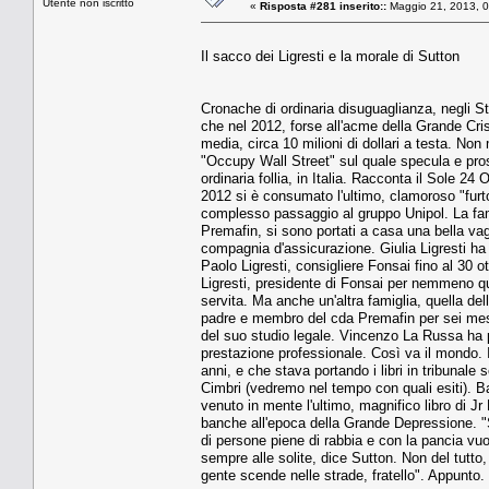
Utente non iscritto
«
Risposta #281 inserito::
Maggio 21, 2013, 0
Il sacco dei Ligresti e la morale di Sutton
Cronache di ordinaria disuguaglianza, negli St
che nel 2012, forse all'acme della Grande Cri
media, circa 10 milioni di dollari a testa. No
"Occupy Wall Street" sul quale specula e prosp
ordinaria follia, in Italia. Racconta il Sole 
2012 si è consumato l'ultimo, clamoroso "furt
complesso passaggio al gruppo Unipol. La fam
Premafin, si sono portati a casa una bella vag
compagnia d'assicurazione. Giulia Ligresti ha
Paolo Ligresti, consigliere Fonsai fino al 30 ot
Ligresti, presidente di Fonsai per nemmeno qu
servita. Ma anche un'altra famiglia, quella de
padre e membro del cda Premafin per sei mesi
del suo studio legale. Vincenzo La Russa ha
prestazione professionale. Così va il mondo. I
anni, e che stava portando i libri in tribunale
Cimbri (vedremo nel tempo con quali esiti). 
venuto in mente l'ultimo, magnifico libro di Jr
banche all'epoca della Grande Depressione. "So
di persone piene di rabbia e con la pancia vuo
sempre alle solite, dice Sutton. Non del tutt
gente scende nelle strade, fratello". Appunto.