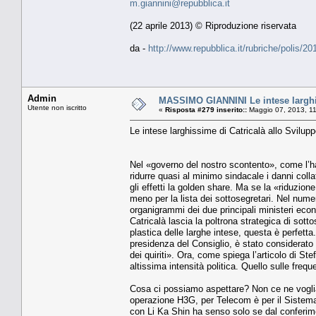
m.giannini@repubblica.it
(22 aprile 2013) © Riproduzione riservata
da -
http://www.repubblica.it/rubriche/polis
Admin
MASSIMO GIANNINI Le intese larghis
Utente non iscritto
«
Risposta #279 inserito::
Maggio 07, 2013, 11
Le intese larghissime di Catricalà allo Svilup
Nel «governo del nostro scontento», come l’ha 
ridurre quasi al minimo sindacale i danni collat
gli effetti la golden share. Ma se la «riduzione
meno per la lista dei sottosegretari. Nel num
organigrammi dei due principali ministeri econ
Catricalà lascia la poltrona strategica di sot
plastica delle larghe intese, questa è perfett
presidenza del Consiglio, è stato considerato 
dei quiriti». Ora, come spiega l’articolo di S
altissima intensità politica. Quello sulle freq
Cosa ci possiamo aspettare? Non ce ne voglia l
operazione H3G, per Telecom è per il Sistema-P
con Li Ka Shin ha senso solo se dal conferime