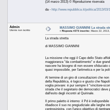
(14 marzo 2013) © Riproduzione riservata
da -
http://www.repubblica.it/politica/2013/
Admin
MASSIMO GIANNINI La strada str
Utente non iscritto
«
Risposta #273 inserito::
Marzo 22, 2013,
La strada stretta
di MASSIMO GIANNINI
La missione che oggi il Capo dello Stato affid
maggioranza "da combattimento" e due grandi 
nascere ha bisogno di non essere sfiduciato d
quasi impossibile, per l'aritmetica e per la poli
Al termine di un giro di consultazioni che non 
della Repubblica, è logico e giusto che Napolit
voglia provare: è pur sempre il "vincitore-sco
strada che il segretario dei democratici deve p
dall'esito degli incontri al Quirinale.
Il primo paletto è interno: il Pd è indisponibil
ribadisce il suo no pregiudiziale alle larghe in
centrosinistra, con l'unico obiettivo di rientr