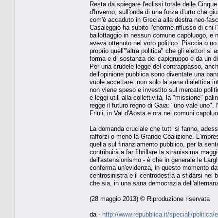
Resta da spiegare l'eclissi totale delle Cinqu
d'Inverno, sull'onda di una forza d'urto che g
com'è accaduto in Grecia alla destra neo-fasci
Casaleggio ha subito l'enorme riflusso di chi 
ballottaggio in nessun comune capoluogo, e n
aveva ottenuto nel voto politico. Piaccia o n
proprio quell'"altra politica" che gli elettori 
forma e di sostanza dei capigruppo e da un dibat
Per una crudele legge del contrappasso, anch
dell'opinione pubblica sono diventate una banal
vuole accettare: non solo la sana dialettica in
non viene speso e investito sul mercato polit
e leggi utili alla collettività, la "missione" p
regge il futuro regno di Gaia: "uno vale uno".
Friuli, in Val d'Aosta e ora nei comuni capol
La domanda cruciale che tutti si fanno, adesso
rafforzi o meno la Grande Coalizione. L'impress
quella sul finanziamento pubblico, per la sen
contribuirà a far fibrillare la stranissima ma
dell'astensionismo - è che in generale le Larg
conferma un'evidenza, in questo momento davv
centrosinistra e il centrodestra a sfidarsi nei b
che sia, in una sana democrazia dell'alternan
(28 maggio 2013) © Riproduzione riservata
da -
http://www.repubblica.it/speciali/politic