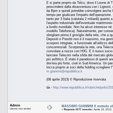
E si parte proprio da Telco, dove il Leone di T
prescindere dalla disavventura con i Ligresti
da Bpm e quindi potrebbe coinvolgere anche la
tempo per giudicare l'impatto dell'operazione.
tanto per 3 Italia (valutata 2 miliardi) quant
l'aspetto industriale dell'eventuale matrimonio
a livello mondiale. Non ha alcun interesse né p
modello Telefonica). Naturalmente, per consent
sbrigliare prima il groviglio della rete, che a
Depositi e Prestiti non è il massimo, ma gesti
scorporo integrale, e funzionale all'utilizzo dell
concorrenziali. Scorporata la rete, una Teleco
convolare a nozze con H3G. E il nuovo socio "
lanciare Telecom nella sfida del mercato glob
più asfittico. È stato il paradosso di questi a
dov'era più forte, cioè in Sud America. Un par
tocca proprio ai soci della holding sciogliere l
m.giannini@repubblica.it
(08 aprile 2013) © Riproduzione riservata
da -
http://www.repubblica.it/rubriche/polis
Admin
MASSIMO GIANNINI Il metodo sb
Utente non iscritto
«
Risposta #277 inserito::
Aprile 18, 2013,