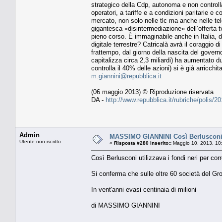
strategico della Cdp, autonoma e non controllat
operatori, a tariffe e a condizioni paritarie 
mercato, non solo nelle tlc ma anche nelle telev
gigantesca «disintermediazione» dell’offerta tv
pieno corso. È immaginabile anche in Italia, 
digitale terrestre? Catricalà avrà il coraggio 
frattempo, dal giorno della nascita del govern
capitalizza circa 2,3 miliardi) ha aumentato d
controlla il 40% delle azioni) si è già arricchit
m.giannini@repubblica.it
(06 maggio 2013) © Riproduzione riservata
DA -
http://www.repubblica.it/rubriche/polis/
Admin
MASSIMO GIANNINI Così Berlusconi ut
Utente non iscritto
«
Risposta #280 inserito::
Maggio 10, 2013, 10
Così Berlusconi utilizzava i fondi neri per corr
Si conferma che sulle oltre 60 società del Group
In vent'anni evasi centinaia di milioni
di MASSIMO GIANNINI