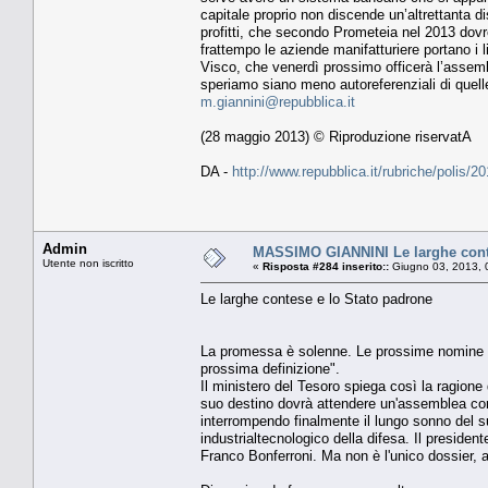
capitale proprio non discende un’altrettanta di
profitti, che secondo Prometeia nel 2013 dovreb
frattempo le aziende manifatturiere portano i 
Visco, che venerdì prossimo officerà l’assemb
speriamo siano meno autoreferenziali di quell
m.giannini@repubblica.it
(28 maggio 2013) © Riproduzione riservatA
DA -
http://www.repubblica.it/rubriche/poli
Admin
MASSIMO GIANNINI Le larghe conte
Utente non iscritto
«
Risposta #284 inserito::
Giugno 03, 2013, 
Le larghe contese e lo Stato padrone
La promessa è solenne. Le prossime nomine sar
prossima definizione".
Il ministero del Tesoro spiega così la ragion
suo destino dovrà attendere un'assemblea con
interrompendo finalmente il lungo sonno del s
industrialtecnologico della difesa. Il presiden
Franco Bonferroni. Ma non è l'unico dossier, 