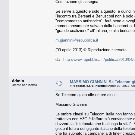
Costituzione gli assegna.
Se serve a questo e solo a questo, e quindi no
l'incontro tra Bersani e Berlusconi non è solo 
"compromesso antistorico", farà bene a svegliar
momentaneamente salvato dalla bancarotta. Ma
"grande coalizione" all'italiana, e alla berlus
m.giannini@repubblica.it
(09 aprile 2013) © Riproduzione riservata
da -
http://www.repubblica.it/politica/2013/
Admin
MASSIMO GIANNINI Se Telecom gio
Utente non iscritto
«
Risposta #276 inserito::
Aprile 09, 2013, 0
Se Telecom gioca alle ombre cinesi
Massimo Giannini
Le ombre cinesi su Telecom Italia non fanno pau
trattativa con H3G è l'affare più convincente 
davvero la "telefonata che ti allunga la vita". 
gioco il futuro del gigante italiano della telef
che ha suonato la campanella di fine-ricreazio