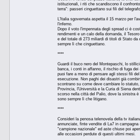
istituzionali, i riti che scandiscono il confron
terra": passeri cinguettano sui fili del telegraf
L'Italia sgovernata aspetta il 15 marzo per l'a
l'inferno.
Dopo il voto l'impennata degli spread ci è cos
rendimenti e un calo della domanda, il Tesoro
e del totale di 273 miliardi di titoli di Stato da
sempre lì che cinguettano.
****
Guardi il buco nero del Montepaschi, lo stillic
banca, i conti in affanno, il rischio di fuga d
puoi fare a meno di pensare agli stessi fili del
esecuzione. Non paghi dei disastri già combina
scontrano su come deve cambiare lo statuto, e 
Provincia, l'Università e la Curia di Siena den
scorso nella città del Palio, dove la sinistra 
sono sempre lì che litigano.
****
Consideri la penosa telenovela della tv itali
annunciate, finte vendite di La7 in campagna e
"campione nazionale" ed aste chiuse poi aperte
alle occasioni perdute di questi ultimi mesi.