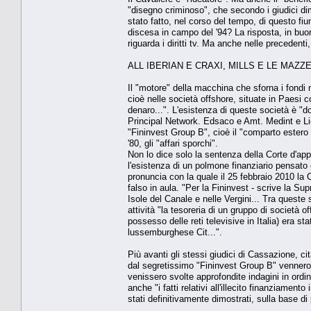
"disegno criminoso", che secondo i giudici dim
stato fatto, nel corso del tempo, di questo fiu
discesa in campo del '94? La risposta, in buona
riguarda i diritti tv. Ma anche nelle precedent
ALL IBERIAN E CRAXI, MILLS E LE MAZZE
Il "motore" della macchina che sforna i fondi 
cioè nelle società offshore, situate in Paesi co
denaro...". L'esistenza di queste società è 
Principal Network. Edsaco e Amt. Medint e Lio
"Fininvest Group B", cioè il "comparto estero 
'80, gli "affari sporchi".
Non lo dice solo la sentenza della Corte d'appe
l'esistenza di un polmone finanziario pensato 
pronuncia con la quale il 25 febbraio 2010 la 
falso in aula. "Per la Fininvest - scrive la Su
Isole del Canale e nelle Vergini... Tra queste 
attività "la tesoreria di un gruppo di società 
possesso delle reti televisive in Italia) era s
lussemburghese Cit...".
Più avanti gli stessi giudici di Cassazione, 
dal segretissimo "Fininvest Group B" vennero f
venissero svolte approfondite indagini in ordi
anche "i fatti relativi all'illecito finanziamen
stati definitivamente dimostrati, sulla base di