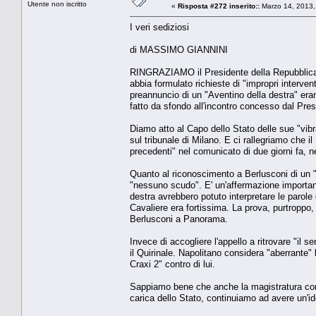
Utente non iscritto
«
Risposta #272 inserito::
Marzo 14, 2013,
I veri sediziosi
di MASSIMO GIANNINI
RINGRAZIAMO il Presidente della Repubblica pe
abbia formulato richieste di "impropri intervent
preannuncio di un "Aventino della destra" eran
fatto da sfondo all'incontro concesso dal Pres
Diamo atto al Capo dello Stato delle sue "vibr
sul tribunale di Milano. E ci rallegriamo che 
precedenti" nel comunicato di due giorni fa, n
Quanto al riconoscimento a Berlusconi di un "
"nessuno scudo". E' un'affermazione importante
destra avrebbero potuto interpretare le parol
Cavaliere era fortissima. La prova, purtroppo, st
Berlusconi a Panorama.
Invece di accogliere l'appello a ritrovare "il s
il Quirinale. Napolitano considera "aberrante"
Craxi 2" contro di lui.
Sappiamo bene che anche la magistratura commet
carica dello Stato, continuiamo ad avere un'id