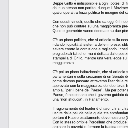
Beppe Grillo è indisponibile a ogni ipotesi di
dal suo stesso non-partito: dunque il Movimento
qualunque altra forza politica le insegne del ca
Con questi vincoli, quello che da oggi è il nu
che non può contare su una maggioranza pre-cos
Queste geometrie vanno ricercate su due piani
C'è un piano politico, che si articola sulla nec
ridando liquidità al sistema delle imprese, sbl
severa contro la corruzione e tagliando i cost
pregiudiziali tattiche, ma è dettata dalle posiz
stampella di Grillo, mentre una vera legge sul
maggioranza.
C'è poi un piano istituzionale, che si articola
parlamentari e sulla creazione di un Senato d
prima devono passare attraverso l'iter della r
approvate con la maggioranza dei due terzi. 
ampia, "per il bene del Paese". Ma per poter a
Paese, è necessario che il governo guidato d
una "non sfiducia", in Parlamento.
Il ragionamento del leader è chiaro: chi si chi
uscire dalla palude nella quale sta sprofonda
portare il Paese esattamente dove nessuno (t
Con lo stesso orribile Porcellum che produce
arginare la povertà e fermare la tragica emorra