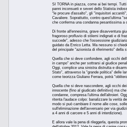
SI TORNA in piazza, come ai bei tempi. Tutti "
panni inconsueti e severi dello Statista indossa
"le procure d'assalto", gli "inquisitori accanit
Cavaliere. Soprattutto, contro quest'ultima "s
che conferma una condanna pesantissima a ca
Di fronte all'ennesima, grave disavventura giu
fragoroso profluvio di stilemi indignati e di f
succede", adesso che l'ossessione giudiziaria 
guidato da Enrico Letta. Ma nessuno si chied
del principale "azionista di riferimento" della
Quella che si deve confondere, agli occhi dell
in campo" anche per sottrarsi al giudice pena
Oggi, complice una sinistra distrutta e disar
Stato", attraverso la "grande politica" delle
come teorizza Giuliano Ferrara, potrà "obliter
Quella che si deve nascondere, agli occhi dei c
innocente (fino al giudicato definitivo) ma ch
condanne, compresa l'ultima dell'altroieri. O
ritenta l'audace colpo: banalizzare la verità d
modo si può cambiare il nome alle cose, solle
sull'eliminazione dell'avversario per via giudi
a 4 anni di carcere e 5 anni di interdizione).
E allora vale la pena di rileggerla, questa pr
dell'ottobre 2012. Vale la pena di capire cosa