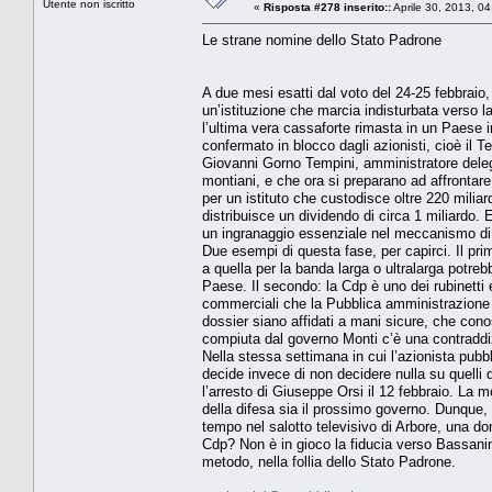
Utente non iscritto
«
Risposta #278 inserito::
Aprile 30, 2013, 0
Le strane nomine dello Stato Padrone
A due mesi esatti dal voto del 24-25 febbraio,
un’istituzione che marcia indisturbata verso la 
l’ultima vera cassaforte rimasta in un Paese i
confermato in blocco dagli azionisti, cioè il 
Giovanni Gorno Tempini, amministratore delega
montiani, e che ora si preparano ad affrontar
per un istituto che custodisce oltre 220 miliardi
distribuisce un dividendo di circa 1 miliardo. 
un ingranaggio essenziale nel meccanismo di ge
Due esempi di questa fase, per capirci. Il pri
a quella per la banda larga o ultralarga potrebbe
Paese. Il secondo: la Cdp è uno dei rubinetti 
commerciali che la Pubblica amministrazione s
dossier siano affidati a mani sicure, che conos
compiuta dal governo Monti c’è una contraddiz
Nella stessa settimana in cui l’azionista pubbl
decide invece di non decidere nulla su quell
l’arresto di Giuseppe Orsi il 12 febbraio. La 
della difesa sia il prossimo governo. Dunque,
tempo nel salotto televisivo di Arbore, una d
Cdp? Non è in gioco la fiducia verso Bassanini
metodo, nella follia dello Stato Padrone.