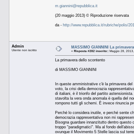
m.giannini@repubblica.it
(20 maggio 2013) © Riproduzione riservata
da -
http://www.repubblica.it/rubriche/polis/
Admin
MASSIMO GIANNINI La primavera 
Utente non iscritto
«
Risposta #282 inserito::
Maggio 28, 2013,
La primavera dello scontento
di MASSIMO GIANNINI
In queste amministrative c'è la primavera del 
voto, la crisi della democrazia rappresentativa
di italiani, è il trionfo del partito astensionist
stavolta la vera onda anomala è quella del non
rompono tutti gli schemi. È invece rinuncia pr
Perché lo considera inutile, e perché sente ch
democrazia rappresentativa non mi rappresenta
Bisogna guardare innanzitutto dentro questo dr
troppo "paradigmatici". Ma al fondo dell'abis
ovunque il Movimento 5 Stelle lascia sul terre