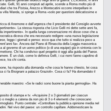
 il quartier generale tedesco negli anni di guerra. L’Excelsior, in anni
ociate. Gelli, 91 anni compiuti ad aprile, scende a Roma molto più di
iari che tra Pistoia, Arezzo e Montecatini occorre interpellare in
e a villa Wanda, si spinge a Roma «solo per questioni delicatissime e
icca di Anemone e dall’urgenza che il presidente del Consiglio avverte
rtinente». La stessa risposta che Licio Gelli mi dette sette anni fa,
da impertinente». In quella lunga conversazione mi disse cose che a
 democratica diceva che era necessario redigere «una nuova legislazione
ese, leggo i giornali e penso: ecco qua che tutto si realizza poco a
to trent’anni fa». Ancora dal Piano di Rinascita della Loggia massonica
al governo di un uomo politico (o di una equipe) già in sintonia con lo
rmettono. Chi ha condiviso quel progetto è oggi alla guida del Paese.
icamere. È un club, come lo definiva Gelli, i cui nomi fanno capolino di
ece, tra chi conta.
imone, ha risposto alla domanda «che cosa le hanno chiesto, lei cosa
 ci fa Bisignani a palazzo Grazioli». Cosa ci fa? Ha domandato il
Venerabile maestro: «Se le radici sono buone la pianta germoglia». Ha
oposito di stampa e tv. «Acquisire 2 o 3 giornalisti per ciascun
lio o meglio a catena da non più di 3 o 4 elementi che conoscano
rmogliato. Punto centrale: «Controllare la pubblica opinione media nel
adini. Nel vivo del paese: un controllo capillare. Addomesticare la