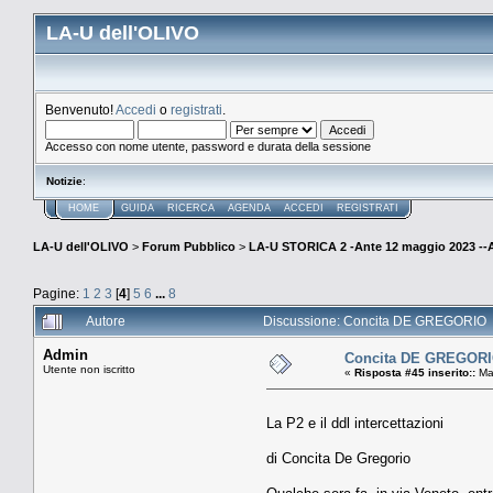
LA-U dell'OLIVO
Benvenuto!
Accedi
o
registrati
.
Accesso con nome utente, password e durata della sessione
Notizie
:
HOME
GUIDA
RICERCA
AGENDA
ACCEDI
REGISTRATI
LA-U dell'OLIVO
>
Forum Pubblico
>
LA-U STORICA 2 -Ante 12 maggio 2023 
Pagine:
1
2
3
[
4
]
5
6
...
8
Autore
Discussione: Concita DE GREGORIO (
Admin
Concita DE GREGORIO 
Utente non iscritto
«
Risposta #45 inserito::
Mag
La P2 e il ddl intercettazioni
di Concita De Gregorio