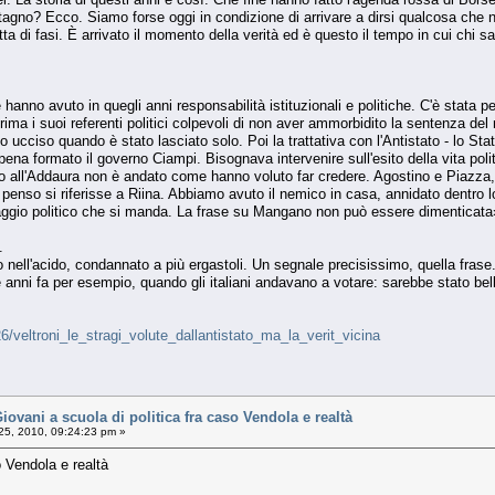
agno? Ecco. Siamo forse oggi in condizione di arrivare a dirsi qualcosa che non
ta di fasi. È arrivato il momento della verità ed è questo il tempo in cui chi sa h
 hanno avuto in quegli anni responsabilità istituzionali e politiche. C'è stata 
prima i suoi referenti politici colpevoli di non aver ammorbidito la sentenza 
to ucciso quando è stato lasciato solo. Poi la trattativa con l'Antistato - lo St
pena formato il governo Ciampi. Bisognava intervenire sull'esito della vita polit
 all'Addaura non è andato come hanno voluto far credere. Agostino e Piazza, 
 penso si riferisse a Riina. Abbiamo avuto il nemico in casa, annidato dentro l
aggio politico che si manda. La frase su Mangano non può essere dimenticata
.
 nell'acido, condannato a più ergastoli. Un segnale precisissimo, quella fras
 anni fa per esempio, quando gli italiani andavano a votare: sarebbe stato bel
26/veltroni_le_stragi_volute_dallantistato_ma_la_verit_vicina
ani a scuola di politica fra caso Vendola e realtà
25, 2010, 09:24:23 pm »
o Vendola e realtà