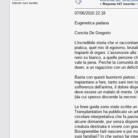
Utente non iscritto
«
Risposta #47 inserito::
07/06/2010 22:18
Eugenetica padana
Concita De Gregorio
L'incredibile storia che vi racconti
pratica, quel mix di egoismo, bruta
trapianti di organi. L'assessore alla
nero su bianco, a quelle persone ch
vale la pena. Perché la comunità d
down, a un ragazzino con un defici
Basta con questi buonismi pietosi. 
trapiantano a fare, tanto sani non to
sofferenza dell'anima, il dolore dis
deve essere un malato di mente. Uno
(da cui spesso discende la necrosi 
Le linee guida sono state scritte un
Transplantation ha pubblicato un ar
circolare interpretativa che fa par
alcune domande, pur senza disporre d
creatura destinata è vivere con gra
Bisognerebbe farli nascere e poi mo
suoi familiari? In che senso far int