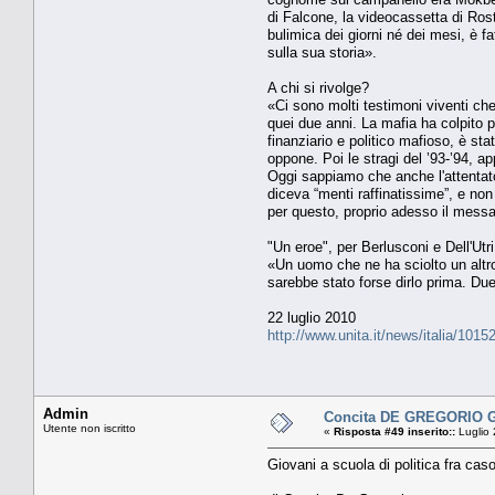
di Falcone, la videocassetta di Rost
bulimica dei giorni né dei mesi, è fat
sulla sua storia».
A chi si rivolge?
«Ci sono molti testimoni viventi che
quei due anni. La mafia ha colpito 
finanziario e politico mafioso, è sta
oppone. Poi le stragi del ’93-’94, ap
Oggi sappiamo che anche l'attentato
diceva “menti raffinatissime”, e non
per questo, proprio adesso il mess
"Un eroe", per Berlusconi e Dell'Utri
«Un uomo che ne ha sciolto un altro
sarebbe stato forse dirlo prima. Due
22 luglio 2010
http://www.unita.it/news/italia/1015
Admin
Concita DE GREGORIO Giov
Utente non iscritto
«
Risposta #49 inserito::
Luglio 
Giovani a scuola di politica fra cas