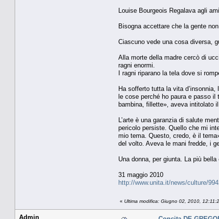
Louise Bourgeois Regalava agli amic
Bisogna accettare che la gente non
Ciascuno vede una cosa diversa, gu
Alla morte della madre cercò di ucci
ragni enormi.
I ragni riparano la tela dove si r
Ha sofferto tutta la vita d’insonnia,
le cose perché ho paura e passo il t
bambina, fillette», aveva intitolat
L’arte è una garanzia di salute ment
pericolo persiste. Quello che mi int
mio tema. Questo, credo, è il tema»
del volto. Aveva le mani fredde, i g
Una donna, per giunta. La più bella 
31 maggio 2010
http://www.unita.it/news/culture/99
«
Ultima modifica: Giugno 02, 2010, 12:11
Admin
Concita DE GREGOR