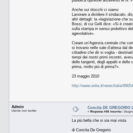
pubblica opinione attraverso le tv. 
Anche sui ritocchi ci siamo
Lavorare a dividere il sindacato, d
altri dettagli: la «legislazione che 
Bossi, di cui Gelli dice: «Si è crea
sulla stampa in senso protettivo dell
agevolative».
Creare un’Agenzia centrale che contr
si trovano nelle sale d’attesa dal de
cittadino che dir si voglia - destin
tempi dei nostri primi incontri, avev
delle tangenti, degli appalti e del
prima, molto più di prima?».
23 maggio 2010
http://www.unita.it/news/italia/9905
Admin
Concita DE GREGORIO Lou
Utente non iscritto
«
Risposta #46 inserito::
Giugno
La più bella che si sia mai vista
di Concita De Gregorio