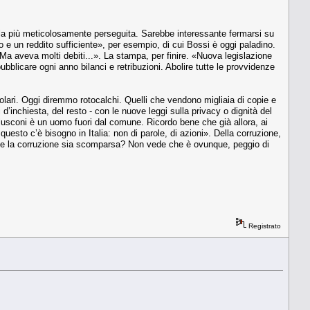
uella più meticolosamente perseguita. Sarebbe interessante fermarsi su
oro e un reddito sufficiente», per esempio, di cui Bossi è oggi paladino.
 Ma aveva molti debiti...». La stampa, per finire. «Nuova legislazione
ubblicare ogni anno bilanci e retribuzioni. Abolire tutte le provvidenze
opolari. Oggi diremmo rotocalchi. Quelli che vendono migliaia di copie e
i d’inchiesta, del resto - con le nuove leggi sulla privacy o dignità del
Berlusconi è un uomo fuori dal comune. Ricordo bene che già allora, ai
questo c’è bisogno in Italia: non di parole, di azioni». Della corruzione,
e che la corruzione sia scomparsa? Non vede che è ovunque, peggio di
Registrato