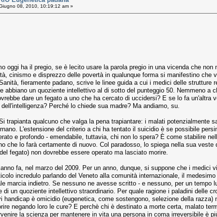
Giugno 08, 2010, 10:19:12 am »
amo oggi ha il pregio, se è lecito usare la parola pregio in una vicenda che no
lità, cinismo e disprezzo delle povertà in qualunque forma si manifestino che 
 Sanità, fieramente padano, scrive le linee guida a cui i medici delle strutture
e abbiano un quoziente intellettivo al di sotto del punteggio 50. Nemmeno a ch
ovrebbe dare un fegato a uno che ha cercato di uccidersi? E se lo fa un'altra
t dell'intelligenza? Perché lo chiede sua madre? Ma andiamo, su.
Si trapianta qualcuno che valga la pena trapiantare: i malati potenzialmente s
rnano. L'estensione del criterio a chi ha tentato il suicidio è se possibile per
perato e profondo - emendabile, tuttavia, chi non lo spera? È come stabilire ne
 che lo farà certamente di nuovo. Col paradosso, lo spiega nella sua veste d
del fegato) non dovrebbe essere operato ma lasciato morire.
 anno fa, nel marzo del 2009. Per un anno, dunque, si suppone che i medici vi 
ticolo incredulo parlando del Veneto alla comunità internazionale, il medesim
ziale marcia indietro. Se nessuno ne avesse scritto - e nessuno, per un tempo l
i un quoziente intellettivo straordinario. Per quale ragione i paladini delle 
vi handicap è omicidio (eugenetica, come sostengono, selezione della razza) non
rire negando loro le cure? E perchè chi è destinato a morte certa, malato term
ervenire la scienza per mantenere in vita una persona in coma irreversibile è p