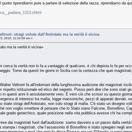
 punto riprendiamo pure a parlare di selezione della razza: riprendiamo da qui
etica__padana_1313.shtml
oni: stragi volute dall'Antistato ma la verità è vicina
23, 2010, 11:10:09 am »
stato ma la verità è vicina»
hi cerca la verità non lo fa a vantaggio di qualcuno, è chi depista lo fa per
ggio. Torno da questi tre giorni in Sicilia con la certezza che quei magistrati,
e Walter Veltroni fa all'indomani della lunghissima audizione dei magistrati sic
er rispetto istituzionale ed etico del segreto. Posso però dire che sono stati gi
n questi anni è assolutamente vero. È vero ciò che scrissi su questo giornale 
rgenza di interessi tra mafia, logge massoniche, pezzi di apparati deviati, setto
no state stragi dell'Antistato, non solo stragi di mafia. C'è stato un disegno vo
ché non voglio smettere di pensare che lo Stato siano Falcone, Borsellino, Cap
uale grado gerarchico, quale posizione nella vita pubblica avesse chi ha compl
rese dai magistrati fuori dall'audizione: siamo davvero a un passo dalla verità
stampa i magistrati, che l’assassinio di Borsellino è stato spiegato negli an
anno ripensare a quel che anni fa disse Brusca: per via D'Amelio ci sono innoc