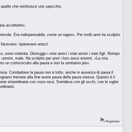
 quelle che restituisce uno specchio.
na accettarlo».
ionevole. Era indispensabile, come un ragno». Per molti anni ha scolpito
 facevano: riparavano arazzi.
cco, sono violenta. Distruggo i miei amici i miei amori i miei figli. Rompo
i uomini, male. Ha scolpito per anni i loro sessi enormi. «La mia
o un cortocircuito alla paura e non la sentiamo più».
ansia. Combattere la paura non è tutto, anche in assenza di paura il
ognarsi tremare alla fine avere paura della paura stessa. Questo è il
anne straordinarie con voce roca. Sorrideva con gli occhi, con le rughe
ordinario.
Registrato