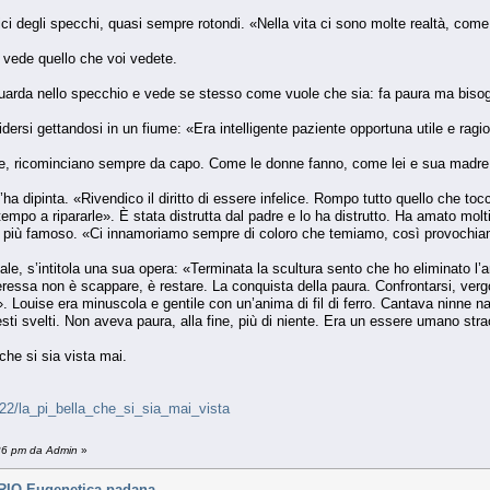
i degli specchi, quasi sempre rotondi. «Nella vita ci sono molte realtà, come
 vede quello che voi vedete.
arda nello specchio e vede se stesso come vuole che sia: fa paura ma bisog
dersi gettandosi in un fiume: «Era intelligente paziente opportuna utile e rag
ompe, ricominciano sempre da capo. Come le donne fanno, come lei e sua madre
 l’ha dipinta. «Rivendico il diritto di essere infelice. Rompo tutto quello che to
empo a ripararle». È stata distrutta dal padre e lo ha distrutto. Ha amato molt
o il più famoso. «Ci innamoriamo sempre di coloro che temiamo, così provochiam
ale, s’intitola una sua opera: «Terminata la scultura sento che ho eliminato l’
eressa non è scappare, è restare. La conquista della paura. Confrontarsi, verg
. Louise era minuscola e gentile con un’anima di fil di ferro. Cantava ninne n
esti svelti. Non aveva paura, alla fine, più di niente. Era un essere umano stra
che si sia vista mai.
422/la_pi_bella_che_si_sia_mai_vista
:26 pm da Admin
»
IO Eugenetica padana