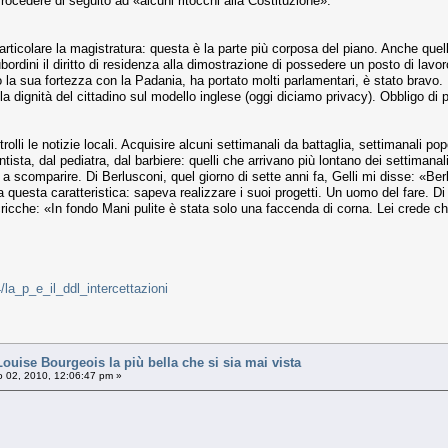
Procedere di seguito ad «alcuni ritocchi alla Costituzione».
isarticolare la magistratura: questa è la parte più corposa del piano. Anche q
subordini il diritto di residenza alla dimostrazione di possedere un posto di lav
to la sua fortezza con la Padania, ha portato molti parlamentari, è stato bravo.
a dignità del cittadino sul modello inglese (oggi diciamo privacy). Obbligo di p
olli le notizie locali. Acquisire alcuni settimanali da battaglia, settimanali p
ntista, dal pediatra, dal barbiere: quelli che arrivano più lontano dei settimanal
ati a scomparire. Di Berlusconi, quel giorno di sette anni fa, Gelli mi disse: «
a questa caratteristica: sapeva realizzare i suoi progetti. Un uomo del fare. Di 
le cricche: «In fondo Mani pulite è stata solo una faccenda di corna. Lei cred
4/la_p_e_il_ddl_intercettazioni
ise Bourgeois la più bella che si sia mai vista
 02, 2010, 12:06:47 pm »