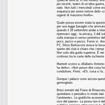
Qualche sera fa, in via Veneto, entra
più recenti, teatro di un’altra guer
rado. Non tutti i mercoledì come era
sequenza per avere notizie dello «zi
urgenti di massimo livello».
Quale possa essere stata la questio
per una legge bavaglio che ammutoli
quando il 28 settembre andai a int
ripensarci oggi - la privacy, il ddl
sulla stampa in senso protettivo del
poco, pezzo a pezzo. Forse sì, dovrei
P2, Silvio Berlusconi aveva la tess
spirito del club è chiaro che i tem
Non solo alla guida suprema. È nei ga
continuo tra le carte delle inchiest
Martedì scorso a «Ballarò» Antonio 
ha detto». «Non posso dire cosa ho
conduttore, Floris. «Eh, cosa ci fa..
Dunque i palazzi sono ancora questi,
germogliato.
Brevi estratti dal Piano di Rinascit
quotidiano o periodico in modo tale
l’ambiente». Le gratifiche economic
vivo del paese». La prosa non è dell