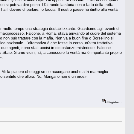
 si poteva dire prima. D'altronde la storia non è fatta della fretta
a il dovere di parlare: lo faccia. Il nostro paese ha diritto alla verità
per molto tempo una strategia destabilizzante. Guardiamo agli eventi di
del maxiprocesso. Falcone, a Roma, stava arrivando al cuore del sistema
ato non può trattare con la mafia. Non va a buon fine o Borsellino si
ica nazionale. L'alternativa è che fosse in corso un'altra trattativa.
due agenti, sono stati uccisi in circostanze misteriose. Falcone
o Stato. Siamo vicini, sì, a conoscere la verità ma è importante proprio
».
e. Mi fa piacere che oggi se ne accorgano anche altri ma meglio
lo sentirlo dire allora. No, Mangano non è un eroe».
Registrato