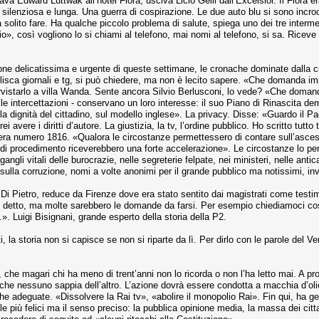
va Edward Luttwak all’hotel Flora, usciva Licio Gelli dall’Excelsior. Il Flora era
ra, silenziosa e lunga. Una guerra di cospirazione. Le due auto blu si sono incr
 solito fare. Ha qualche piccolo problema di salute, spiega uno dei tre intermed
o», così vogliono lo si chiami al telefono, mai nomi al telefono, si sa. Ricev
ne delicatissima e urgente di queste settimane, le cronache dominate dalla cr
sca giornali e tg, si può chiedere, ma non è lecito sapere. «Che domanda impe
ervistarlo a villa Wanda. Sente ancora Silvio Berlusconi, lo vede? «Che doman
 sulle intercettazioni - conservano un loro interesse: il suo Piano di Rinascita
la dignità del cittadino, sul modello inglese». La privacy. Disse: «Guardo il Pa
 avere i diritti d’autore. La giustizia, la tv, l’ordine pubblico. Ho scritto tut
era numero 1816. «Qualora le circostanze permettessero di contare sull’ascesa 
pi di procedimento riceverebbero una forte accelerazione». Le circostanze lo pe
ngli vitali delle burocrazie, nelle segreterie felpate, nei ministeri, nelle ant
e sulla corruzione, nomi a volte anonimi per il grande pubblico ma notissimi, inv
Di Pietro, reduce da Firenze dove era stato sentito dai magistrati come test
 detto, ma molte sarebbero le domande da farsi. Per esempio chiediamoci cosa
.». Luigi Bisignani, grande esperto della storia della P2.
 la storia non si capisce se non si riparte da lì. Per dirlo con le parole del 
a, che magari chi ha meno di trent’anni non lo ricorda o non l’ha letto mai. A pr
 che nessuno sappia dell’altro. L’azione dovrà essere condotta a macchia d’o
he adeguate. «Dissolvere la Rai tv», «abolire il monopolio Rai». Fin qui, ha ge
e più felici ma il senso preciso: la pubblica opinione media, la massa dei citt