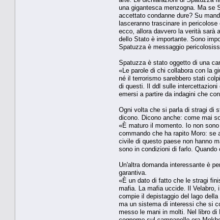
una gigantesca menzogna. Ma se Sca
accettato condanne dure? Su mandato
lasceranno trascinare in pericolose 
ecco, allora davvero la verità sarà 
dello Stato è importante. Sono import
Spatuzza è messaggio pericolosissim
Spatuzza è stato oggetto di una cam
«Le parole di chi collabora con la g
né il terrorismo sarebbero stati col
di questi. Il ddl sulle intercettazi
emersi a partire da indagini che con
Ogni volta che si parla di stragi di 
dicono. Dicono anche: come mai so
«È maturo il momento. Io non sono c
commando che ha rapito Moro: se an
civile di questo paese non hanno ma
sono in condizioni di farlo. Quando
Un'altra domanda interessante è per
garantiva.
«È un dato di fatto che le stragi fin
mafia. La mafia uccide. Il Velabro,
compie il depistaggio del lago dell
ma un sistema di interessi che si c
messo le mani in molti. Nel libro di 
cognome sul campanello era Mokbel. L