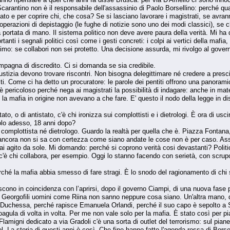
rantino non è il responsabile dell'assassinio di Paolo Borsellino: perché qu
 e per coprire chi, che cosa? Se si lasciano lavorare i magistrati, se avranno 
operazioni di depistaggio (le fughe di notizie sono uno dei modi classici), se 
a portata di mano. Il sistema politico non deve avere paura della verità. Mi ha 
anti i segnali politici così come i gesti concreti: i colpi ai vertici della mafi
o: se collabori non sei protetto. Una decisione assurda, mi rivolgo al governo
pagna di discredito. Ci si domanda se sia credibile.
iustizia devono trovare riscontri. Non bisogna delegittimare né credere a presc
piti. Come ci ha detto un procuratore: le parole dei pentiti offrono una panorami
oni è pericoloso perché nega ai magistrati la possibilità di indagare: anche in m
 la mafia in origine non avevano a che fare. E' questo il nodo della legge in d
stato, o di antistato, c'è chi ironizza sui complottisti e i dietrologi. È ora di u
lo adesso, 18 anni dopo?
omplottista né dietrologo. Guardo la realtà per quella che è. Piazza Fontana
cora non si sa con certezza come siano andate le cose non è per caso. Assass
i agito da sole. Mi domando: perché si coprono verità cosi devastanti? Politi
 c'è chi collabora, per esempio. Oggi lo stanno facendo con serietà, con scrup
ché la mafia abbia smesso di fare stragi. È lo snodo del ragionamento di chi s
iscono in coincidenza con l’aprirsi, dopo il governo Ciampi, di una nuova fase po
 i Georgofili uomini come Riina non sanno neppure cosa siano. Un'altra mano, da
a Duchessa, perché rapisce Emanuela Orlandi, perché il suo capo è sepolto a S
oagula di volta in volta. Per me non vale solo per la mafia. È stato così per
Flamigni dedicato a via Gradoli c'è una sorta di outlet del terrorismo: sul pianer
a storia di questi anni è così. Che fine hanno fatto l'agenda rossa di Borselli