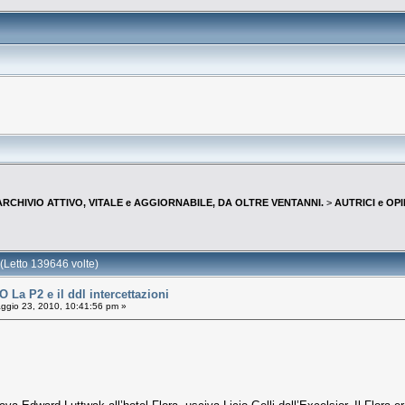
--ARCHIVIO ATTIVO, VITALE e AGGIORNABILE, DA OLTRE VENTANNI.
>
AUTRICI e OP
Letto 139646 volte)
La P2 e il ddl intercettazioni
gio 23, 2010, 10:41:56 pm »