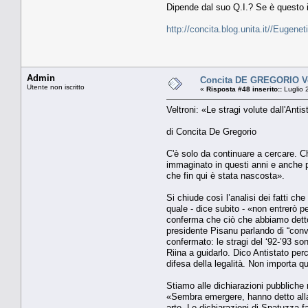
Dipende dal suo Q.I.? Se è questo il
http://concita.blog.unita.it//Eugen
Admin
Concita DE GREGORIO Veltr
Utente non iscritto
«
Risposta #48 inserito::
Luglio 
Veltroni: «Le stragi volute dall'Anti
di Concita De Gregorio
C'è solo da continuare a cercare. C
immaginato in questi anni e anche pe
che fin qui è stata nascosta».
Si chiude così l’analisi dei fatti ch
quale - dice subito - «non entrerò p
conferma che ciò che abbiamo detto i
presidente Pisanu parlando di “conve
confermato: le stragi del ‘92-’93 so
Riina a guidarlo. Dico Antistato per
difesa della legalità. Non importa q
Stiamo alle dichiarazioni pubbliche 
«Sembra emergere, hanno detto alla 
arte. Le dichiarazioni di Spatuzza f