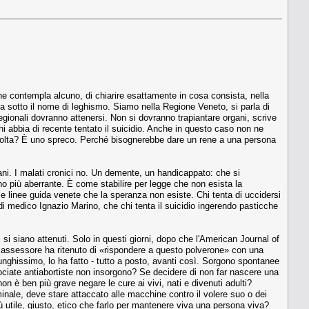
n ne contempla alcuno, di chiarire esattamente in cosa consista, nella
va sotto il nome di leghismo. Siamo nella Regione Veneto, si parla di
 regionali dovranno attenersi. Non si dovranno trapiantare organi, scrive
i abbia di recente tentato il suicidio. Anche in questo caso non ne
 volta? È uno spreco. Perché bisognerebbe dare un rene a una persona
ani. I malati cronici no. Un demente, un handicappato: che si
sino più aberrante. È come stabilire per legge che non esista la
lle linee guida venete che la speranza non esiste. Chi tenta di uccidersi
i medico Ignazio Marino, che chi tenta il suicidio ingerendo pasticche
si siano attenuti. Solo in questi giorni, dopo che l'American Journal of
o assessore ha ritenuto di «rispondere a questo polverone» con una
unghissimo, lo ha fatto - tutto a posto, avanti così. Sorgono spontanee
crociate antiabortiste non insorgono? Se decidere di non far nascere una
 è ben più grave negare le cure ai vivi, nati e divenuti adulti?
inale, deve stare attaccato alle macchine contro il volere suo o dei
iù utile, giusto, etico che farlo per mantenere viva una persona viva?