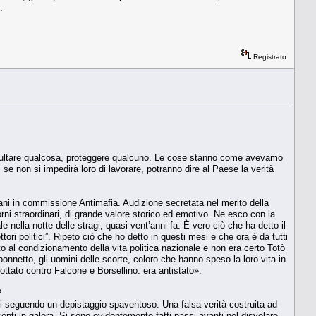
.
Registrato
 occultare qualcosa, proteggere qualcuno. Le cose stanno come avevamo
 se non si impedirà loro di lavorare, potranno dire al Paese la verità
iliani in commissione Antimafia. Audizione secretata nel merito della
orni straordinari, di grande valore storico ed emotivo. Ne esco con la
nella notte delle stragi, quasi vent’anni fa. È vero ciò che ha detto il
ri politici”. Ripeto ciò che ho detto in questi mesi e che ora è da tutti
lto al condizionamento della vita politica nazionale e non era certo Totò
onnetto, gli uomini delle scorte, coloro che hanno speso la loro vita in
ottato contro Falcone e Borsellino: era antistato».
?
ni seguendo un depistaggio spaventoso. Una falsa verità costruita ad
enti in galera. Si sono evidentemente fatti passi avanti nel disvelare