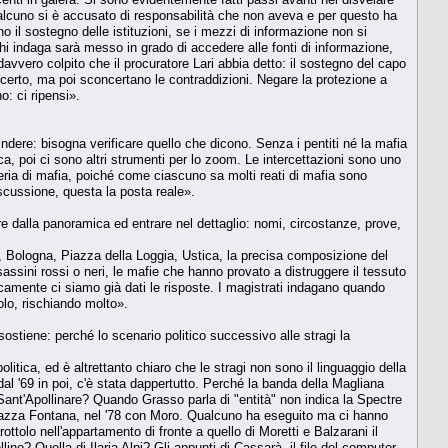
alcuno si è accusato di responsabilità che non aveva e per questo ha
il sostegno delle istituzioni, se i mezzi di informazione non si
chi indaga sarà messo in grado di accedere alle fonti di informazione,
davvero colpito che il procuratore Lari abbia detto: il sostegno del capo
a, certo, ma poi sconcertano le contraddizioni. Negare la protezione a
: ci ripensi».
indere: bisogna verificare quello che dicono. Senza i pentiti né la mafia
ca, poi ci sono altri strumenti per lo zoom. Le intercettazioni sono uno
ateria di mafia, poiché come ciascuno sa molti reati di mafia sono
iscussione, questa la posta reale».
scire dalla panoramica ed entrare nel dettaglio: nomi, circostanze, prove,
, Bologna, Piazza della Loggia, Ustica, la precisa composizione del
ini rossi o neri, le mafie che hanno provato a distruggere il tessuto
camente ci siamo già dati le risposte. I magistrati indagano quando
olo, rischiando molto».
ostiene: perché lo scenario politico successivo alle stragi la
litica, ed è altrettanto chiaro che le stragi non sono il linguaggio della
l '69 in poi, c'è stata dappertutto. Perché la banda della Magliana
ant'Apollinare? Quando Grasso parla di "entità" non indica la Spectre
 piazza Fontana, nel '78 con Moro. Qualcuno ha eseguito ma ci hanno
ottolo nell'appartamento di fronte a quello di Moretti e Balzarani il
no? Quella di Ilaria Alpi? Gli appunti di Cassarà, il file del computer