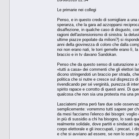
Le primarie nei collegi
Penso, e in questo credo di somigliare a una 
speranza, che la gara ad azzopparsi reciprocam
disaffezione, in qualche caso di disgusto, com
ragioni dell'astensionismo di sinistra: la delu
ultime piazze popolate da milioni?) si risponde
anni della giovinezza di coloro che dalla compe
noi non erano nati, le torri gemelle erano lì, l
braccio e in tv davano Sandokan.
Penso che da questo senso di saturazione a vo
«tutti a casa» dei commenti che gli elettori la
dicono stringendoti un braccio per strada, che i
politica che si nutre e cresce sul disprezzo di
rivendicando per sé verginità, purezza di inten
spirito rapace e corrotto di questi anni. Di q
qualcosa che non sia una protesta ma una pr
Lasciatemi prima però fare due sole osservaz
semplicemente: vorremmo tutti sapere per che
da mesi facciamo l'elenco dei bisogni: voglio
in più di sussidio a chi ha bisogno, lo sarà 
realmente solidale, dove partiti e sindacati sa
corpo elettorale e gli inoccupati, i precari, i d
e che si avviano ad essere, se non lo sono g