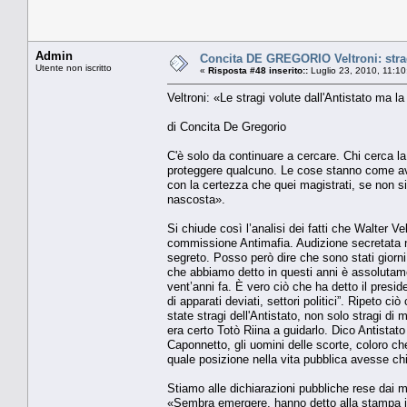
Admin
Concita DE GREGORIO Veltroni: stragi
Utente non iscritto
«
Risposta #48 inserito::
Luglio 23, 2010, 11:1
Veltroni: «Le stragi volute dall'Antistato ma la
di Concita De Gregorio
C'è solo da continuare a cercare. Chi cerca la
proteggere qualcuno. Le cose stanno come ave
con la certezza che quei magistrati, se non si 
nascosta».
Si chiude così l’analisi dei fatti che Walter Ve
commissione Antimafia. Audizione secretata nel
segreto. Posso però dire che sono stati giorn
che abbiamo detto in questi anni è assolutamen
vent’anni fa. È vero ciò che ha detto il presi
di apparati deviati, settori politici”. Ripeto c
state stragi dell'Antistato, non solo stragi di
era certo Totò Riina a guidarlo. Dico Antistat
Caponnetto, gli uomini delle scorte, coloro ch
quale posizione nella vita pubblica avesse chi
Stiamo alle dichiarazioni pubbliche rese dai m
«Sembra emergere, hanno detto alla stampa i m