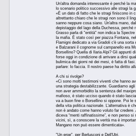
Un'altra domanda interessante è perché la maf
lo scenario politico successivo alle stragi la g
«È un dato di fatto che le stragi finiscono in 
altrettanto chiaro che le stragi non sono il li
sanno neppure cosa siano. Un'altra mano, dal 
depistaggio del lago della Duchessa, perché 
Grasso parla di "entità" non indica la Spectre
la mafia. È stato così per piazza Fontana, ne
Flamigni dedicato a via Gradoli c'è una sorta d
e Balzarani il cognome sul campanello era Mok
Borsellino? Quella di Ilaria Alpi? Gli appunti
forse oggi in condizione di arrivare a dirsi qua
bulimica dei giorni né dei mesi, è fatta di fasi
parlare: lo faccia. Il nostro paese ha diritto al
A chi si rivolge?
«Ci sono molti testimoni viventi che hanno avut
una strategia destabilizzante. Guardiamo agli e
non aver ammorbidito la sentenza del maxipro
mafioso, è stato ucciso quando è stato lasciato
va a buon fine o Borsellino si oppone. Poi le 
della vita politica nazionale. L'alternativa è 
non è andato come hanno voluto far credere. A
diceva “menti raffinatissime”, e non penso si 
vicini, sì, a conoscere la verità ma è importa
Mangano non può essere dimenticata».
"Un eroe", per Berlusconi e Dell'Utri.