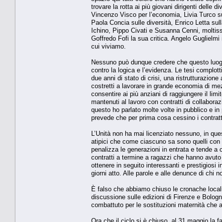
trovare la rotta ai più giovani dirigenti delle
Vincenzo Visco per l’economia, Livia Turco sui
Paola Concia sulle diversità, Enrico Letta sull
Ichino, Pippo Civati e Susanna Cenni, moltissim
Goffredo Fofi la sua critica. Angelo Guglielmi 
cui viviamo.
Nessuno può dunque credere che questo luogo l
contro la logica e l’evidenza. Le tesi complotti
due anni di stato di crisi, una ristrutturazione 
costretti a lavorare in grande economia di mez
consentire ai più anziani di raggiungere il limit
mantenuti al lavoro con contratti di collabor
questo ho parlato molte volte in pubblico e in
prevede che per prima cosa cessino i contratti
L’Unità non ha mai licenziato nessuno, in ques
atipici che come ciascuno sa sono quelli con c
penalizza le generazioni in entrata e tende a 
contratti a termine a ragazzi che hanno avuto qu
ottenere in seguito interessanti e prestigiosi i
giorni atto. Alle parole e alle denunce di chi
È falso che abbiamo chiuso le cronache locali,
discussione sulle edizioni di Firenze e Bologn
combattuto per le sostituzioni maternità che 
Ora che il ciclo si è chiuso, al 31 maggio la fa