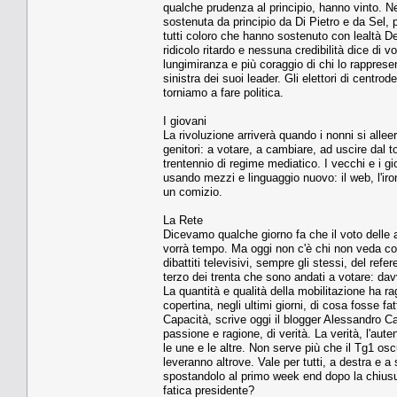
qualche prudenza al principio, hanno vinto. Nel
sostenuta da principio da Di Pietro e da Sel,
tutti coloro che hanno sostenuto con lealtà D
ridicolo ritardo e nessuna credibilità dice di v
lungimiranza e più coraggio di chi lo rapprese
sinistra dei suoi leader. Gli elettori di cent
torniamo a fare politica.
I giovani
La rivoluzione arriverà quando i nonni si alle
genitori: a votare, a cambiare, ad uscire dal t
trentennio di regime mediatico. I vecchi e i 
usando mezzi e linguaggio nuovo: il web, l'iron
un comizio.
La Rete
Dicevamo qualche giorno fa che il voto delle amm
vorrà tempo. Ma oggi non c'è chi non veda com
dibattiti televisivi, sempre gli stessi, del r
terzo dei trenta che sono andati a votare: dav
La quantità e qualità della mobilitazione ha r
copertina, negli ultimi giorni, di cosa fosse 
Capacità, scrive oggi il blogger Alessandro Cap
passione e ragione, di verità. La verità, l'au
le une e le altre. Non serve più che il Tg1 o
leveranno altrove. Vale per tutti, a destra e a 
spostandolo al primo week end dopo la chiusura
fatica presidente?