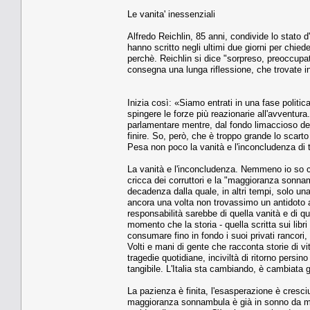
Le vanita' inessenziali
Alfredo Reichlin, 85 anni, condivide lo stato d'a
hanno scritto negli ultimi due giorni per chied
perchè. Reichlin si dice "sorpreso, preoccupat
consegna una lunga riflessione, che trovate int
Inizia così: «Siamo entrati in una fase politi
spingere le forze più reazionarie all'avventura
parlamentare mentre, dal fondo limaccioso de
finire. So, però, che è troppo grande lo scarto 
Pesa non poco la vanità e l'inconcludenza di t
La vanità e l'inconcludenza. Nemmeno io so com
cricca dei corruttori e la "maggioranza sonna
decadenza dalla quale, in altri tempi, solo u
ancora una volta non trovassimo un antidoto a
responsabilità sarebbe di quella vanità e di qu
momento che la storia - quella scritta sui libr
consumare fino in fondo i suoi privati rancori,
Volti e mani di gente che racconta storie di vit
tragedie quotidiane, inciviltà di ritorno persino
tangibile. L'Italia sta cambiando, è cambiata g
La pazienza è finita, l'esasperazione è cresci
maggioranza sonnambula è già in sonno da molto