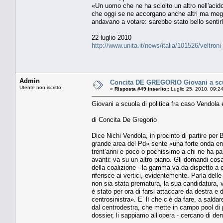
«Un uomo che ne ha sciolto un altro nell'acido
che oggi se ne accorgano anche altri ma megli
andavano a votare: sarebbe stato bello sentir
22 luglio 2010
http://www.unita.it/news/italia/101526/veltron
Admin
Concita DE GREGORIO Giovani a scuol
Utente non iscritto
«
Risposta #49 inserito::
Luglio 25, 2010, 09:2
Giovani a scuola di politica fra caso Vendola 
di Concita De Gregorio
Dice Nichi Vendola, in procinto di partire per 
grande area del Pd» sente «una forte onda em
trent’anni e poco o pochissimo a chi ne ha par
avanti: va su un altro piano. Gli domandi cosa
della coalizione - la gamma va da dispetto a 
riferisce ai vertici, evidentemente. Parla del
non sia stata prematura, la sua candidatura, vi
è stato per ora di farsi attaccare da destra e 
centrosinistra». E’ lì che c’è da fare, a saldar
dal centrodestra, che mette in campo pool di per
dossier, li sappiamo all’opera - cercano di dem