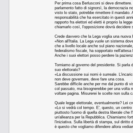
Per prima cosa Berlusconi si deve dimettere. 
parlamento fatto di signorsì, la democrazia n
visto lo stato, potrebbe rimettere il mandato.
responsabilità che ha esercitato in questi anni
rapporto fra elettori ed eletti è proprio la leg
chiamarlo così, l'opposizione dovrà decidere 
Crede davvero che la Lega voglia una nuova le
«Non all'Italia. La Lega vuole un sistema dove
che a livello locale anche sul piano nazionale
federalismo fiscale, ha sopportato nell'attesa 
Anche i suoi elettori posso perdere la pazien
Torniamo al governo del presidente. Si parla 
suo elettorato?
«La discussione sui nomi è surreale. L'incaric
non deve governare, deve fare una cosa.
Sarebbe difficile anche per me dal punto di v
col passato, ma bisognerebbe per una volta n
voltare pagina. Misurerei le scelte non sulla c
Quale legge elettorale, eventualmente? Lei cred
«Lo si vedrà col tempo. E', questo, un centro d
piuttosto l'uomo di quella destra liberale che 
un'alleanza per la Repubblica. Chiamiamo forte 
l'iniziativa. Sulla libertà di stampa, sul dirit
è questo che vogliamo difendere allora vediam