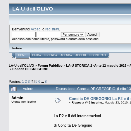
LA-U dell'OLIVO
Benvenuto!
Accedi
o
registrati
.
Accesso con nome utente, password e durata della sessione
Notizie
:
HOME
GUIDA
RICERCA
AGENDA
ACCEDI
REGISTRATI
LA-U dell'OLIVO
>
Forum Pubblico
>
LA-U STORICA 2 -Ante 12 maggio 2023 
>
Concita DE GREGORIO
Pagine:
1
2
3
[
4
]
5
6
...
8
Autore
Discussione: Concita DE GREGORIO (Letto 13
Admin
Concita DE GREGORIO La P2 e il d
Utente non iscritto
«
Risposta #45 inserito::
Maggio 23, 2010, 
La P2 e il ddl intercettazioni
di Concita De Gregorio