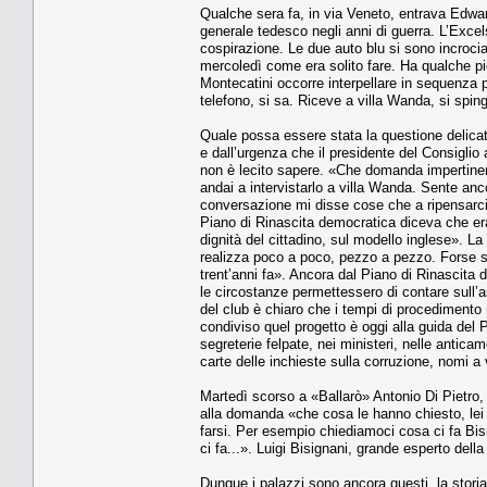
Qualche sera fa, in via Veneto, entrava Edward L
generale tedesco negli anni di guerra. L’Excelsi
cospirazione. Le due auto blu si sono incrocia
mercoledì come era solito fare. Ha qualche pic
Montecatini occorre interpellare in sequenza p
telefono, si sa. Riceve a villa Wanda, si spin
Quale possa essere stata la questione delica
e dall’urgenza che il presidente del Consiglio
non è lecito sapere. «Che domanda impertinent
andai a intervistarlo a villa Wanda. Sente an
conversazione mi disse cose che a ripensarci og
Piano di Rinascita democratica diceva che era
dignità del cittadino, sul modello inglese». L
realizza poco a poco, pezzo a pezzo. Forse sì, d
trent’anni fa». Ancora dal Piano di Rinascit
le circostanze permettessero di contare sull’a
del club è chiaro che i tempi di procedimento
condiviso quel progetto è oggi alla guida del 
segreterie felpate, nei ministeri, nelle antica
carte delle inchieste sulla corruzione, nomi a 
Martedì scorso a «Ballarò» Antonio Di Pietro,
alla domanda «che cosa le hanno chiesto, le
farsi. Per esempio chiediamoci cosa ci fa Bis
ci fa...». Luigi Bisignani, grande esperto della
Dunque i palazzi sono ancora questi, la storia 