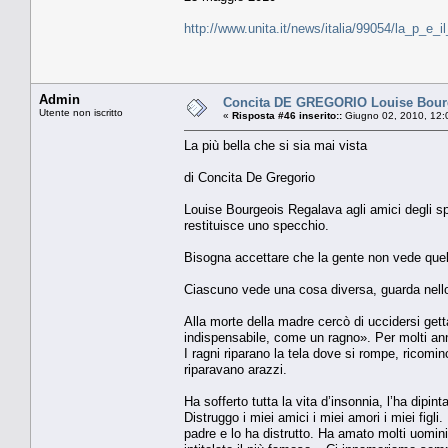
http://www.unita.it/news/italia/99054/la_p_e_il
Admin
Concita DE GREGORIO Louise Bourgeo
Utente non iscritto
«
Risposta #46 inserito::
Giugno 02, 2010, 12:
La più bella che si sia mai vista
di Concita De Gregorio
Louise Bourgeois Regalava agli amici degli sp
restituisce uno specchio.
Bisogna accettare che la gente non vede quel
Ciascuno vede una cosa diversa, guarda nell
Alla morte della madre cercò di uccidersi gett
indispensabile, come un ragno». Per molti ann
I ragni riparano la tela dove si rompe, rico
riparavano arazzi.
Ha sofferto tutta la vita d’insonnia, l’ha dipin
Distruggo i miei amici i miei amori i miei figl
padre e lo ha distrutto. Ha amato molti uomini