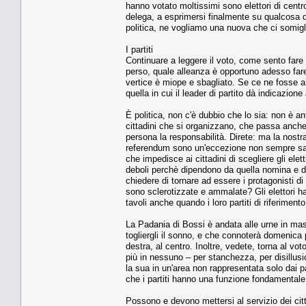
hanno votato moltissimi sono elettori di centro
delega, a esprimersi finalmente su qualcosa di
politica, ne vogliamo una nuova che ci somigli 
I partiti
Continuare a leggere il voto, come sento fare an
perso, quale alleanza è opportuno adesso fare
vertice è miope e sbagliato. Se ce ne fosse anc
quella in cui il leader di partito dà indicazione
È politica, non c'è dubbio che lo sia: non è ant
cittadini che si organizzano, che passa anche 
persona la responsabilità. Direte: ma la nost
referendum sono un'eccezione non sempre salu
che impedisce ai cittadini di scegliere gli elet
deboli perchè dipendono da quella nomina e d
chiedere di tornare ad essere i protagonisti di
sono sclerotizzate e ammalate? Gli elettori ha
tavoli anche quando i loro partiti di riferimen
La Padania di Bossi è andata alle urne in mas
togliergli il sonno, e che connoterà domenic
destra, al centro. Inoltre, vedete, torna al voto
più in nessuno – per stanchezza, per disillus
la sua in un'area non rappresentata solo dai par
che i partiti hanno una funzione fondamentale:
Possono e devono mettersi al servizio dei cit