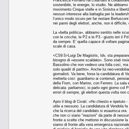
Francesca Fornario ha chiamato a collaborare in 
sostenibile, le energie, lo studio. Ne abbiamo s
movimento Cinque stelle e in Sinistra e liber
nessun interesse alla battaglia per la leaders
l’unico modo sicuro per far restare Berluscon
nei panni degli elettori, anche, non è difficile,
La «bella politica», abbiamo sentito nelle scu
con le cricche, le P2 e le P3 - giusto ieri il 
da sempre. E’ quella capace di voltare pagina 
scale di casa.
<CS9.5>Luigi De Magistris, Idv, sta preparando
bisogno di «essere scaldato». Sono stati insie
Bassolino che non vedevo una folla così, ma qu
solo quadri di partito». Anche lui neo-vendoli
giornalisti. Va bene, forse la candidatura di 
metterla così: guardiamo ai contenuti, pensiam
della Fiom, con Marino, con Ferrero. La sala e
delicata: parliamoci, io parlo ogni giorno col 
errori di sempre, gli elettori questa volta non
Apro il blog di Civati: «Ho chiesto e ripetuto
utile a nessuno. La candidatura di Vendola fa
che la ricerca del candidato si esaurisca ora.
che non ci siano "reazioni" da parte di nessuno
fronte a scelte che mettono in discussione la 
siamo di fronte alla vera emergenza nazionale de