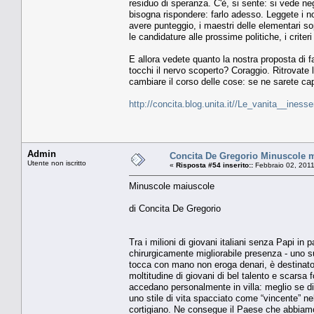
residuo di speranza. C'è, si sente: si vede ne
bisogna rispondere: farlo adesso. Leggete i nost
avere punteggio, i maestri delle elementari s
le candidature alle prossime politiche, i criteri
E allora vedete quanto la nostra proposta di far
tocchi il nervo scoperto? Coraggio. Ritrovate
cambiare il corso delle cose: se ne sarete cap
http://concita.blog.unita.it//Le_vanita__iness
Admin
Concita De Gregorio Minuscole 
Utente non iscritto
«
Risposta #54 inserito::
Febbraio 02, 2011
Minuscole maiuscole
di Concita De Gregorio
Tra i milioni di giovani italiani senza Papi in 
chirurgicamente migliorabile presenza - uno su
tocca con mano non eroga denari, è destinato a
moltitudine di giovani di bel talento e scarsa
accedano personalmente in villa: meglio se dis
uno stile di vita spacciato come “vincente” nel
cortigiano. Ne consegue il Paese che abbiamo 