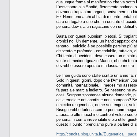
qualunque forma si manifestino che va sotto il
L'assessore alla Sanità, fieramente padano, scr
dovranno trapiantare organi, scrive nero su bi
50. Nemmeno a chi abbia di recente tentato i
dare un fegato a uno che ha cercato di uccide
persona down, a un ragazzino con un deficit 
Basta con questi buonismi pietosi. Si trapiant
cronici no. Un demente, un handicappato: che s
tentato il suicidio è se possibile persino più 
disperato e profondo - emendabile, tuttavia, c
Chi tenta di uccidersi deve essere un malato 
veste di medico Ignazio Marino, che chi tenta
dovrebbe essere operato ma lasciato morire.
Le linee guida sono state scritte un anno fa, 
Solo in questi giorni, dopo che l'American Jou
comunità internazionale, il medesimo assessor
fa parziale marcia indietro. Se nessuno ne ave
così. Sorgono spontanee alcune domande, pur s
delle crociate antiabortiste non insorgono? S
omicidio (eugenetica, come sostengono, selezio
Bisognerebbe farli nascere e poi morire negan
attaccato alle macchine contro il volere suo o
persona in coma irreversibile è più utile, giu
questo il punto riprendiamo pure a parlare di 
http://concita.blog.unita.it//Eugenetica__pa