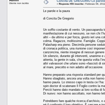
Admin
Concita DE GREGORIO Le parole 
Utente non iscritto
«
Risposta #55 inserito::
Febbraio 06, 2011
Le parole e la paura
di Concita De Gregorio
Un soffio costante di vento. Un passaparola t
manifestazione di cui nessuno, se non chi l’ha
altri – da ultimo e per forza, giusto ieri una 
colma. Ragazze, moltissime. Famiglie. Coppie. 
Palasharp era pieno. Diecimila persone sedute.
di cronaca politica, una riunione così impone
canzoncina, niente insegne di nessun genere t
Un silenzio, durante gli interventi, unanime e a
attenta, la gente in sala, che questa volta l’
altri valvassori che urlano sono «fascisti di s
al mare, precotto e non adatto all’occasione.
Hanno preparato una risposta standard per qu
Hanno sbagliato, ancora una volta non hanno a
hanno paura. Lo stesso capo in testa ce l’ha: 
spin doctor di scatenare Il Foglio contro la m
Perciò hanno dato mandato ai loro scriba di f
Di nuovo: non hanno ascoltato, non hanno lett
Potrebbero fare qualche ricerca d’archivio, o an
né il confronto il loro obiettivo. È cercare e 