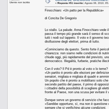
Utente non iscritto
«
Risposta #51 inserito::
Agosto 06, 2010, 05
Finocchiaro: «Un patto per la Repubblica»
di Concita De Gregorio
Lo stallo. La palude. Anna Finocchiaro vede il 
passa il tempo più grande sarà il senso di sco
tutti i nodi sul tappeto. Il voto e il governo te
disillusione degli elettori, prima di tutto.
«Cominciamo da questo. Sento forte il pericol
chiarezza: non siamo nelle condizioni di nut
chiude oggi, più rapidamente del previsto, una
democratico. Illegalità, furberie, pratiche il
Con il voto? Il Pd è pronto al voto o lo teme?
«Un partito è pronto alle elezioni per definizi
senatori, migliaia e migliaia di quadri e ammini
Un popolo che è pronto a mobilitarsi solo che 
secondo partito del paese, il primo di opposi
i cittadini della possibilità di scegliere gli e
fronte al Paese, non una scusa per evitare il 
Dunque serve un governo di servizio che faccia 
«Sarebbe opportuno, sì, ma non è questione ch
sempre che si verifichino alcune condizioni.