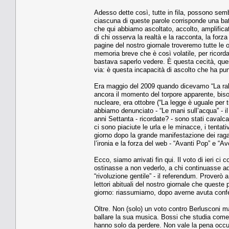
Adesso dette così, tutte in fila, possono sem
ciascuna di queste parole corrisponde una bat
che qui abbiamo ascoltato, accolto, amplificat
di chi osserva la realtà e la racconta, la forza
pagine del nostro giornale troveremo tutte le 
memoria breve che è così volatile, per ricordar
bastava saperlo vedere. È questa cecità, quest
via: è questa incapacità di ascolto che ha pun
Era maggio del 2009 quando dicevamo “La rabbia
ancora il momento del torpore apparente, bis
nucleare, era ottobre (“La legge è uguale per 
abbiamo denunciato - “Le mani sull’acqua” - il 
anni Settanta - ricordate? - sono stati cavalca
ci sono piaciute le urla e le minacce, i tentati
giorno dopo la grande manifestazione dei ragazz
l’ironia e la forza del web - “Avanti Pop” e “Avo
Ecco, siamo arrivati fin qui. Il voto di ieri
ostinasse a non vederlo, a chi continuasse ad 
“rivoluzione gentile” - il referendum. Proverò a
lettori abituali del nostro giornale che queste
giorno: riassumiamo, dopo averne avuta confer
Oltre. Non (solo) un voto contro Berlusconi ma
ballare la sua musica. Bossi che studia come 
hanno solo da perdere. Non vale la pena occupa