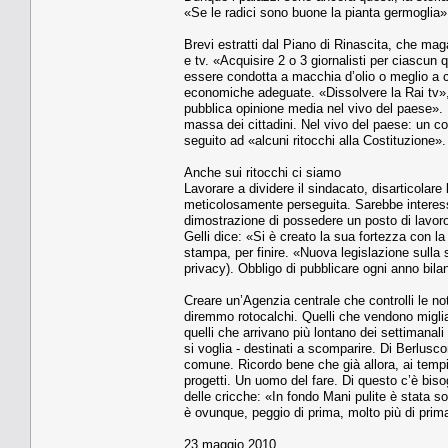
«Se le radici sono buone la pianta germoglia»
Brevi estratti dal Piano di Rinascita, che maga
e tv. «Acquisire 2 o 3 giornalisti per ciascun
essere condotta a macchia d’olio o meglio a c
economiche adeguate. «Dissolvere la Rai tv», 
pubblica opinione media nel vivo del paese». L
massa dei cittadini. Nel vivo del paese: un co
seguito ad «alcuni ritocchi alla Costituzione».
Anche sui ritocchi ci siamo
Lavorare a dividere il sindacato, disarticolare
meticolosamente perseguita. Sarebbe interessant
dimostrazione di possedere un posto di lavoro 
Gelli dice: «Si è creato la sua fortezza con l
stampa, per finire. «Nuova legislazione sulla 
privacy). Obbligo di pubblicare ogni anno bilan
Creare un’Agenzia centrale che controlli le not
diremmo rotocalchi. Quelli che vendono migliaia
quelli che arrivano più lontano dei settimanali 
si voglia - destinati a scomparire. Di Berlusco
comune. Ricordo bene che già allora, ai tempi 
progetti. Un uomo del fare. Di questo c’è bisogn
delle cricche: «In fondo Mani pulite è stata 
è ovunque, peggio di prima, molto più di prim
23 maggio 2010