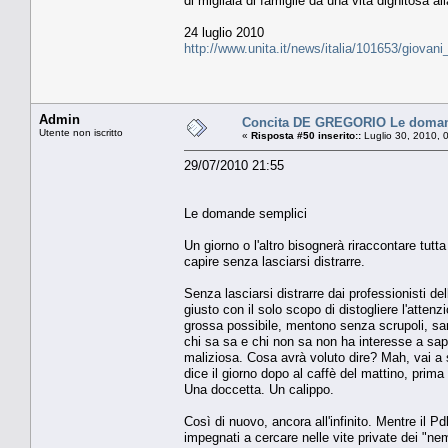
di migliaia di famiglie da una vita dignitosa al
24 luglio 2010
http://www.unita.it/news/italia/101653/giovan
Admin
Concita DE GREGORIO Le doman
Utente non iscritto
«
Risposta #50 inserito::
Luglio 30, 2010, 
29/07/2010 21:55
Le domande semplici
Un giorno o l'altro bisognerà riraccontare tut
capire senza lasciarsi distrarre.
Senza lasciarsi distrarre dai professionisti 
giusto con il solo scopo di distogliere l'atten
grossa possibile, mentono senza scrupoli, san
chi sa sa e chi non sa non ha interesse a sape
maliziosa. Cosa avrà voluto dire? Mah, vai a s
dice il giorno dopo al caffè del mattino, prim
Una doccetta. Un calippo.
Così di nuovo, ancora all'infinito. Mentre il Pd
impegnati a cercare nelle vite private dei "ne