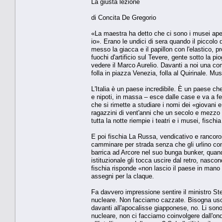
La giusta lezione
di Concita De Gregorio
«La maestra ha detto che ci sono i musei ape
io». Erano le undici di sera quando il piccolo 
messo la giacca e il papillon con l'elastico, pr
fuochi d'artificio sul Tevere, gente sotto la p
vedere il Marco Aurelio. Davanti a noi una comi
folla in piazza Venezia, folla al Quirinale. M
L'Italia è un paese incredibile. È un paese che d
e nipoti, in massa – esce dalle case e va a fe
che si rimette a studiare i nomi dei «giovani 
ragazzini di vent'anni che un secolo e mezzo fa 
tutta la notte riempie i teatri e i musei, fischi
E poi fischia La Russa, vendicativo e rancoro
camminare per strada senza che gli urlino con
barrica ad Arcore nel suo bunga bunker, quando
istituzionale gli tocca uscire dal retro, nascon
fischia risponde «non lascio il paese in mano
assegni per la claque.
Fa davvero impressione sentire il ministro Ste
nucleare. Non facciamo cazzate. Bisogna usci
davanti all'apocalisse giapponese, no. Li so
nucleare, non ci facciamo coinvolgere dall'o