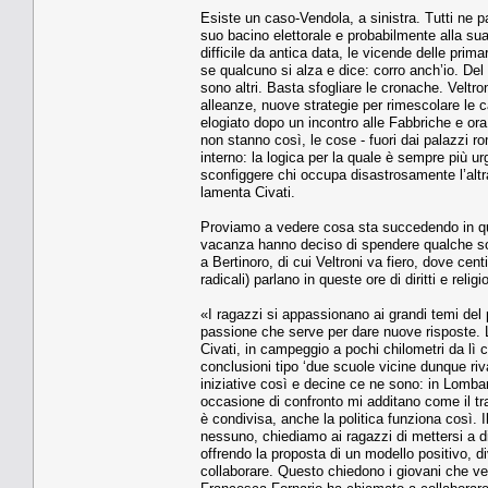
Esiste un caso-Vendola, a sinistra. Tutti ne p
suo bacino elettorale e probabilmente alla su
difficile da antica data, le vicende delle prima
se qualcuno si alza e dice: corro anch’io. Del
sono altri. Basta sfogliare le cronache. Veltron
alleanze, nuove strategie per rimescolare le c
elogiato dopo un incontro alle Fabbriche e ora p
non stanno così, le cose - fuori dai palazzi 
interno: la logica per la quale è sempre più u
sconfiggere chi occupa disastrosamente l’altr
lamenta Civati.
Proviamo a vedere cosa sta succedendo in ques
vacanza hanno deciso di spendere qualche sol
a Bertinoro, di cui Veltroni va fiero, dove centi
radicali) parlano in queste ore di diritti e religio
«I ragazzi si appassionano ai grandi temi del p
passione che serve per dare nuove risposte. L’
Civati, in campeggio a pochi chilometri da lì c
conclusioni tipo ‘due scuole vicine dunque riva
iniziative così e decine ce ne sono: in Lomba
occasione di confronto mi additano come il tra
è condivisa, anche la politica funziona così. 
nessuno, chiediamo ai ragazzi di mettersi a d
offrendo la proposta di un modello positivo, d
collaborare. Questo chiedono i giovani che ve