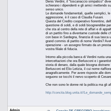
Denis Verdini, il "toscanaccio simpatico" div
schierano i dipendenti e gli amici mettendo sul
senso unico.
Le domande fondamentali, quelle semplici, le 
aggressione, è il caso di Claudia Fusani.
Questa del Credito cooperativo fiorentino, del
questione di soldi, e di soldi bisognerebbe pa
che sta al centro della rete di affari e di appa
di un partito fino a diventarne custode delle 
con base in Sardegna, finanzia di sua tasca un
grand commis di partito di nome Verdini? Avet
operazione - un assegno firmato da un prestanom
vostra filiale di fiducia.
Intorno alla piccola banca di Verdini ruota una 
intercettazioni che ora Berlusconi e i garanti
storia di denaro, dalla quale bisogna distrarre
Berlusconi ed Elio Letizia, il cui nome riaffio
anagraficamente. Per avere risposte alle doma
seguono se tocchi il nervo scoperto di Cesare
Che non sono le donne nè la politica ma gli affa
http://concita.blog.unita.it//Le_domande_sem
Admin
Concita DE GREGORIO inocchiaro: «