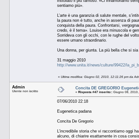
intitolato il più famoso. «Ci innamoriamo sem
sentiamo più».
L’arte è una garanzia di salute mentale, s’int
la paura non è tutto, anche in assenza di paur
conquista della paura. Confrontarsi, vergogna
credo, è il tema». Louise era minuscola e gent
Sorrideva con gli occhi, con le rughe del volto
essere umano straordinario.
Una donna, per giunta. La più bella che si sia
31 maggio 2010
http://www.unita.it/news/culture/99422/la_pi_
«
Ultima modifica: Giugno 02, 2010, 12:11:26 pm da Ad
Admin
Concita DE GREGORIO Eugeneti
Utente non iscritto
«
Risposta #47 inserito::
Giugno 08, 2010,
07/06/2010 22:18
Eugenetica padana
Concita De Gregorio
L'incredibile storia che vi raccontiamo oggi h
alcuno, di chiarire esattamente in cosa consis