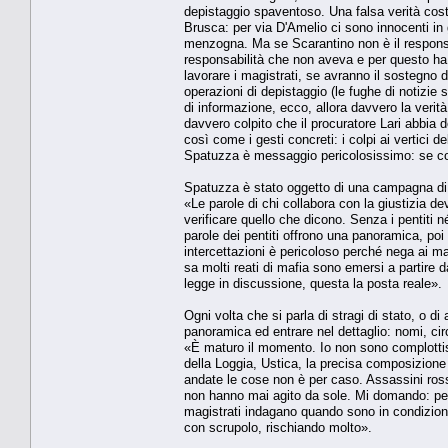
depistaggio spaventoso. Una falsa verità costr
Brusca: per via D'Amelio ci sono innocenti in
menzogna. Ma se Scarantino non è il responsab
responsabilità che non aveva e per questo ha
lavorare i magistrati, se avranno il sostegno d
operazioni di depistaggio (le fughe di notizie
di informazione, ecco, allora davvero la verit
davvero colpito che il procuratore Lari abbia d
così come i gesti concreti: i colpi ai vertici 
Spatuzza è messaggio pericolosissimo: se coll
Spatuzza è stato oggetto di una campagna di d
«Le parole di chi collabora con la giustizia d
verificare quello che dicono. Senza i pentiti n
parole dei pentiti offrono una panoramica, poi 
intercettazioni è pericoloso perché nega ai ma
sa molti reati di mafia sono emersi a partire 
legge in discussione, questa la posta reale».
Ogni volta che si parla di stragi di stato, o di 
panoramica ed entrare nel dettaglio: nomi, c
«È maturo il momento. Io non sono complottis
della Loggia, Ustica, la precisa composizio
andate le cose non è per caso. Assassini rossi
non hanno mai agito da sole. Mi domando: perc
magistrati indagano quando sono in condizioni
con scrupolo, rischiando molto».