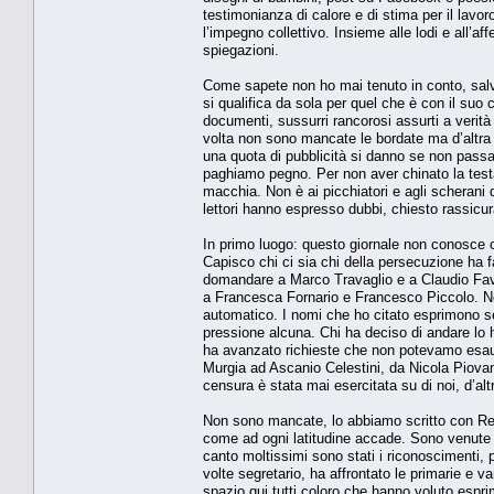
testimonianza di calore e di stima per il lavoro
l’impegno collettivo. Insieme alle lodi e all
spiegazioni.
Come sapete non ho mai tenuto in conto, salvo
si qualifica da sola per quel che è con il suo c
documenti, sussurri rancorosi assurti a verità
volta non sono mancate le bordate ma d’altra 
una quota di pubblicità si danno se non passa
paghiamo pegno. Per non aver chinato la testa 
macchia. Non è ai picchiatori e agli scherani 
lettori hanno espresso dubbi, chiesto rassicur
In primo luogo: questo giornale non conosce c
Capisco chi ci sia chi della persecuzione ha f
domandare a Marco Travaglio e a Claudio Fava
a Francesca Fornario e Francesco Piccolo. Nep
automatico. I nomi che ho citato esprimono se
pressione alcuna. Chi ha deciso di andare lo 
ha avanzato richieste che non potevamo esaud
Murgia ad Ascanio Celestini, da Nicola Piovan
censura è stata mai esercitata su di noi, d’alt
Non sono mancate, lo abbiamo scritto con Rena
come ad ogni latitudine accade. Sono venute da 
canto moltissimi sono stati i riconoscimenti, p
volte segretario, ha affrontato le primarie e 
spazio qui tutti coloro che hanno voluto espri