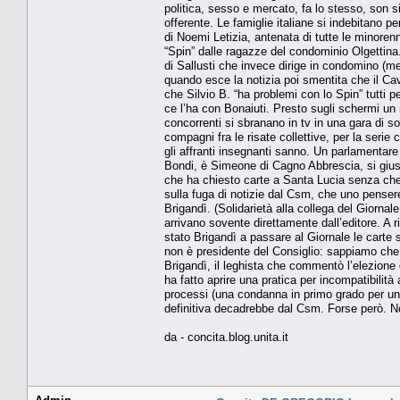
politica, sesso e mercato, fa lo stesso, son si
offerente. Le famiglie italiane si indebitano 
di Noemi Letizia, antenata di tutte le minorenn
“Spin” dalle ragazze del condominio Olgettina. 
di Sallusti che invece dirige in condomino (m
quando esce la notizia poi smentita che il 
che Silvio B. “ha problemi con lo Spin” tutti
ce l’ha con Bonaiuti. Presto sugli schermi un n
concorrenti si sbranano in tv in una gara di sot
compagni fra le risate collettive, per la seri
gli affranti insegnanti sanno. Un parlamentare 
Bondi, è Simeone di Cagno Abbrescia, si giusti
che ha chiesto carte a Santa Lucia senza che
sulla fuga di notizie dal Csm, che uno pens
Brigandì. (Solidarietà alla collega del Giornal
arrivano sovente direttamente dall’editore. A ri
stato Brigandì a passare al Giornale le carte 
non è presidente del Consiglio: sappiamo che
Brigandì, il leghista che commentò l’elezion
ha fatto aprire una pratica per incompatibilità 
processi (una condanna in primo grado per una
definitiva decadrebbe dal Csm. Forse però. N
da - concita.blog.unita.it