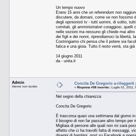
Un tempo nuovo
Erano 15 anni che un referendum non raggiungev
discutere, da domani, come se non fossimo da
degli opinionisti tv - tutti uomini, di solito, t
comitati, gli amministratori coraggiosi, quelli
nelle sezioni ma nessuno gli chiede mai altro
dei figli e dei nonni, riprendiamoci la libertà, l
Costringiamo chi pensa che il potere sia facol
fatica e una gioia. Tutto il resto verrà, sta gi
14 giugno 2011
da - unita.it
Admin
Concita De Gregorio a-rileggerti 
Utente non iscritto
«
Risposta #58 inserito::
Luglio 01, 2011,
Nel segno della chiarezza
Concita De Gregorio
È trascorsa quasi una settimana dal giorno in 
il bisogno di non far passare altro tempo per ri
Migliaia di persone alle quali non mi sarà pos
affetto che ci ha travolti fatta di messaggi, v
disegni di bambini, post su Facebook e poesi