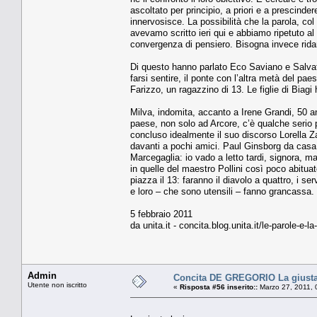
ascoltato per principio, a priori e a prescinde
innervosisce. La possibilità che la parola, col
avevamo scritto ieri qui e abbiamo ripetuto al
convergenza di pensiero. Bisogna invece ridare 
Di questo hanno parlato Eco Saviano e Salvato
farsi sentire, il ponte con l’altra metà del p
Farizzo, un ragazzino di 13. Le figlie di Biagi
Milva, indomita, accanto a Irene Grandi, 50 a
paese, non solo ad Arcore, c’è qualche serio p
concluso idealmente il suo discorso Lorella 
davanti a pochi amici. Paul Ginsborg da casa a
Marcegaglia: io vado a letto tardi, signora, m
in quelle del maestro Pollini così poco abituato
piazza il 13: faranno il diavolo a quattro, i s
e loro – che sono utensili – fanno grancassa.
5 febbraio 2011
da unita.it - concita.blog.unita.it/le-parole-e-l
Admin
Concita DE GREGORIO La giusta
Utente non iscritto
«
Risposta #56 inserito::
Marzo 27, 2011, 