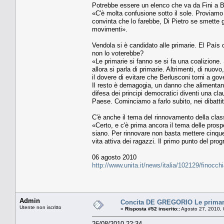
Potrebbe essere un elenco che va da Fini a Be
«C'è molta confusione sotto il sole. Proviamo
convinta che lo farebbe, Di Pietro se smette gl
movimenti».
Vendola si è candidato alle primarie. El País
non lo voterebbe?
«Le primarie si fanno se si fa una coalizione.
allora si parla di primarie. Altrimenti, di nuo
il dovere di evitare che Berlusconi torni a gov
Il resto è demagogia, un danno che alimentando
difesa dei principi democratici diventi una cla
Paese. Cominciamo a farlo subito, nei dibattiti i
C'è anche il tema del rinnovamento della classe
«Certo, e c'è prima ancora il tema delle prosp
siano. Per rinnovare non basta mettere cinque 
vita attiva dei ragazzi. Il primo punto del pr
06 agosto 2010
http://www.unita.it/news/italia/102129/finocc
Admin
Concita DE GREGORIO Le primari
Utente non iscritto
«
Risposta #52 inserito::
Agosto 27, 2010, 
26/08/2010 22:34