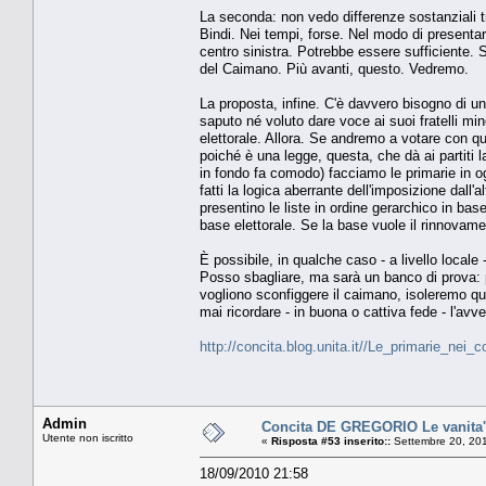
La seconda: non vedo differenze sostanziali tra
Bindi. Nei tempi, forse. Nel modo di presentar
centro sinistra. Potrebbe essere sufficiente. S
del Caimano. Più avanti, questo. Vedremo.
La proposta, infine. C'è davvero bisogno di u
saputo né voluto dare voce ai suoi fratelli mino
elettorale. Allora. Se andremo a votare con qu
poiché è una legge, questa, che dà ai partiti la fa
in fondo fa comodo) facciamo le primarie in ogn
fatti la logica aberrante dell'imposizione dall
presentino le liste in ordine gerarchico in base 
base elettorale. Se la base vuole il rinnovam
È possibile, in qualche caso - a livello locale 
Posso sbagliare, ma sarà un banco di prova: p
vogliono sconfiggere il caimano, isoleremo q
mai ricordare - in buona o cattiva fede - l'avve
http://concita.blog.unita.it//Le_primarie_nei_
Admin
Concita DE GREGORIO Le vanita' 
Utente non iscritto
«
Risposta #53 inserito::
Settembre 20, 201
18/09/2010 21:58