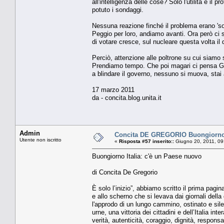
all'intelligenza delle cose? Solo l'utilità e il 
potuto i sondaggi.
Nessuna reazione finché il problema erano 'solo
Peggio per loro, andiamo avanti. Ora però ci so
di votare cresce, sul nucleare questa volta il
Perciò, attenzione alle poltrone su cui siamo 
Prendiamo tempo. Che poi magari ci pensa Ghe
a blindare il governo, nessuno si muova, stai 
17 marzo 2011
da - concita.blog.unita.it
Admin
Concita DE GREGORIO Buongiorno I
Utente non iscritto
«
Risposta #57 inserito::
Giugno 20, 2011, 09
Buongiorno Italia: c'è un Paese nuovo
di Concita De Gregorio
È solo l’inizio”, abbiamo scritto il prima pagin
e allo scherno che si levava dai giornali della
l'approdo di un lungo cammino, ostinato e sile
urne, una vittoria dei cittadini e dell’Italia i
verità, autenticità, coraggio, dignità, responsab