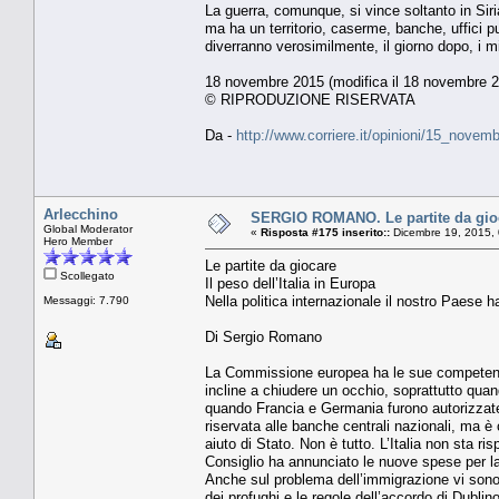
La guerra, comunque, si vince soltanto in Siri
ma ha un territorio, caserme, banche, uffici pu
diverranno verosimilmente, il giorno dopo, i migl
18 novembre 2015 (modifica il 18 novembre 2
© RIPRODUZIONE RISERVATA
Da -
http://www.corriere.it/opinioni/15_novem
Arlecchino
SERGIO ROMANO. Le partite da giocar
Global Moderator
«
Risposta #175 inserito::
Dicembre 19, 2015, 
Hero Member
Le partite da giocare
Scollegato
Il peso dell’Italia in Europa
Nella politica internazionale il nostro Paese 
Messaggi: 7.790
Di Sergio Romano
La Commissione europea ha le sue competenze 
incline a chiudere un occhio, soprattutto qu
quando Francia e Germania furono autorizzate a
riservata alle banche centrali nazionali, ma è
aiuto di Stato. Non è tutto. L’Italia non sta ris
Consiglio ha annunciato le nuove spese per la
Anche sul problema dell’immigrazione vi sono s
dei profughi e le regole dell’accordo di Dubl