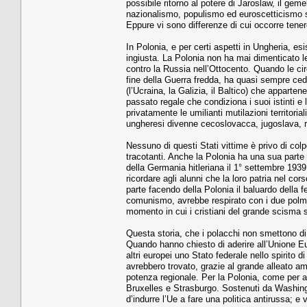
possibile ritorno al potere di Jaroslaw, il g
nazionalismo, populismo ed euroscetticismo s
Eppure vi sono differenze di cui occorre tene
In Polonia, e per certi aspetti in Ungheria, e
ingiusta. La Polonia non ha mai dimenticato l
contro la Russia nell’Ottocento. Quando le ci
fine della Guerra fredda, ha quasi sempre cedut
(l’Ucraina, la Galizia, il Baltico) che appart
passato regale che condiziona i suoi istinti 
privatamente le umilianti mutilazioni territor
ungheresi divenne cecoslovacca, jugoslava,
Nessuno di questi Stati vittime è privo di col
tracotanti. Anche la Polonia ha una sua parte 
della Germania hitleriana il 1° settembre 193
ricordare agli alunni che la loro patria nel cors
parte facendo della Polonia il baluardo della
comunismo, avrebbe respirato con i due polmon
momento in cui i cristiani del grande scisma si
Questa storia, che i polacchi non smettono di 
Quando hanno chiesto di aderire all’Unione E
altri europei uno Stato federale nello spirito
avrebbero trovato, grazie al grande alleato a
potenza regionale. Per la Polonia, come per al
Bruxelles e Strasburgo. Sostenuti da Washing
d’indurre l’Ue a fare una politica antirussa; e v