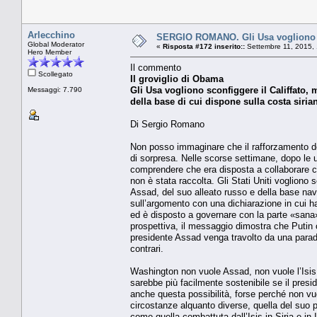
Arlecchino
SERGIO ROMANO. Gli Usa vogliono sco
Global Moderator
«
Risposta #172 inserito::
Settembre 11, 2015, 
Hero Member
Il commento
Scollegato
Il groviglio di Obama
Gli Usa vogliono sconfiggere il Califfato
Messaggi: 7.790
della base di cui dispone sulla costa siria
Di Sergio Romano
Non posso immaginare che il rafforzamento del
di sorpresa. Nelle scorse settimane, dopo le ul
comprendere che era disposta a collaborare con
non è stata raccolta. Gli Stati Uniti voglion
Assad, del suo alleato russo e della base nava
sull’argomento con una dichiarazione in cui h
ed è disposto a governare con la parte «sana» d
prospettiva, il messaggio dimostra che Putin c
presidente Assad venga travolto da una parado
contrari.
Washington non vuole Assad, non vuole l’Isis e
sarebbe più facilmente sostenibile se il pre
anche questa possibilità, forse perché non v
circostanze alquanto diverse, quella del suo
come quella combattuta dall’Isis in Siria e in