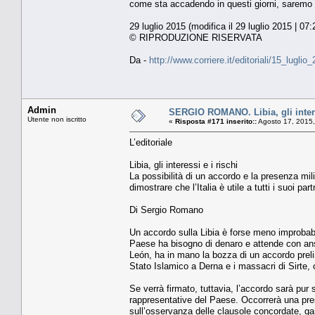
come sta accadendo in questi giorni, saremo co
29 luglio 2015 (modifica il 29 luglio 2015 | 07:
© RIPRODUZIONE RISERVATA
Da -
http://www.corriere.it/editoriali/15_lu
Admin
SERGIO ROMANO. Libia, gli intere
Utente non iscritto
«
Risposta #171 inserito::
Agosto 17, 2015,
L’editoriale
Libia, gli interessi e i rischi
La possibilità di un accordo e la presenza mil
dimostrare che l’Italia è utile a tutti i suoi pa
Di Sergio Romano
Un accordo sulla Libia è forse meno improbabi
Paese ha bisogno di denaro e attende con ansia
León, ha in mano la bozza di un accordo prelim
Stato Islamico a Derna e i massacri di Sirte, o
Se verrà firmato, tuttavia, l’accordo sarà pur
rappresentative del Paese. Occorrerà una prese
sull’osservanza delle clausole concordate, garan