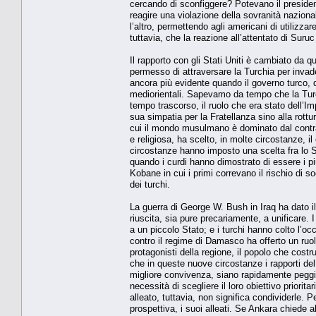
cercando di sconfiggere? Potevano il preside
reagire una violazione della sovranità nazional
l’altro, permettendo agli americani di utilizzare
tuttavia, che la reazione all’attentato di Suru
Il rapporto con gli Stati Uniti è cambiato da 
permesso di attraversare la Turchia per invade
ancora più evidente quando il governo turco, 
mediorientali. Sapevamo da tempo che la Turch
tempo trascorso, il ruolo che era stato dell’I
sua simpatia per la Fratellanza sino alla rottu
cui il mondo musulmano è dominato dal contrast
e religiosa, ha scelto, in molte circostanze, 
circostanze hanno imposto una scelta fra lo Sta
quando i curdi hanno dimostrato di essere i più
Kobane in cui i primi correvano il rischio di 
dei turchi.
La guerra di George W. Bush in Iraq ha dato i
riuscita, sia pure precariamente, a unificare.
a un piccolo Stato; e i turchi hanno colto l’o
contro il regime di Damasco ha offerto un ruol
protagonisti della regione, il popolo che costr
che in queste nuove circostanze i rapporti de
migliore convivenza, siano rapidamente peggio
necessità di scegliere il loro obiettivo priorit
alleato, tuttavia, non significa condividerle. Pe
prospettiva, i suoi alleati. Se Ankara chiede 