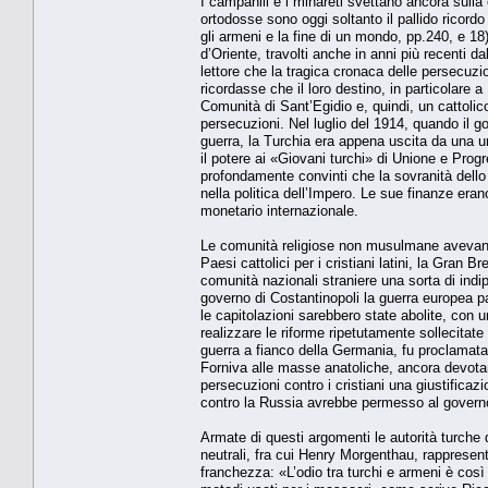
I campanili e i minareti svettano ancora sulla
ortodosse sono oggi soltanto il pallido ricord
gli armeni e la fine di un mondo, pp.240, e 18) 
d’Oriente, travolti anche in anni più recenti da
lettore che la tragica cronaca delle persecuzi
ricordasse che il loro destino, in particolare a
Comunità di Sant’Egidio e, quindi, un cattolico
persecuzioni. Nel luglio del 1914, quando il 
guerra, la Turchia era appena uscita da una u
il potere ai «Giovani turchi» di Unione e Pro
profondamente convinti che la sovranità dello
nella politica dell’Impero. Le sue finanze eran
monetario internazionale.
Le comunità religiose non musulmane avevano pot
Paesi cattolici per i cristiani latini, la Gran Br
comunità nazionali straniere una sorta di ind
governo di Costantinopoli la guerra europea p
le capitolazioni sarebbero state abolite, con 
realizzare le riforme ripetutamente sollecitat
guerra a fianco della Germania, fu proclamat
Forniva alle masse anatoliche, ancora devota
persecuzioni contro i cristiani una giustificazi
contro la Russia avrebbe permesso al governo 
Armate di questi argomenti le autorità turche 
neutrali, fra cui Henry Morgenthau, rappresenta
franchezza: «L’odio tra turchi e armeni è così 