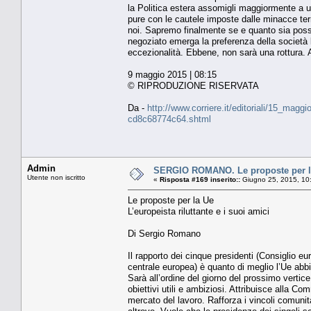
la Politica estera assomigli maggiormente a un 
pure con le cautele imposte dalle minacce ter
noi. Sapremo finalmente se e quanto sia possi
negoziato emerga la preferenza della società b
eccezionalità. Ebbene, non sarà una rottura. 
9 maggio 2015 | 08:15
© RIPRODUZIONE RISERVATA
Da -
http://www.corriere.it/editoriali/15_mag
cd8c68774c64.shtml
Admin
SERGIO ROMANO. Le proposte per la U
Utente non iscritto
«
Risposta #169 inserito::
Giugno 25, 2015, 10
Le proposte per la Ue
L’europeista riluttante e i suoi amici
Di Sergio Romano
Il rapporto dei cinque presidenti (Consiglio
centrale europea) è quanto di meglio l’Ue abbi
Sarà all’ordine del giorno del prossimo vertic
obiettivi utili e ambiziosi. Attribuisce alla Co
mercato del lavoro. Rafforza i vincoli comunita