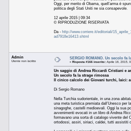
Oggi, per merito di Obama, quell’arma è spunt
politica degli Stati Uniti ne sia consapevole.
12 aprile 2015 | 09:34
© RIPRODUZIONE RISERVATA
Da -
http://www.corriere.it/editoriali/15_apri
ad7918e16413.shtml
Admin
SERGIO ROMANO. Un secolo fa la
Utente non iscritto
«
Risposta #166 inserito::
Aprile 16, 2015, 
Un saggio di Andrea Riccardi Cristiani e 
Un secolo fa la strage rimossa
Il cinico calcolo dei Giovani turchi, laici:
Di Sergio Romano
Nella Turchia sudorientale, in una zona abitat
una meta turistica premiata dall’Unesco per la
sinagoghe, castelli medioevali. Oggi la sua 
avvenimenti evocati in un libro di Andrea Ricc
formavano una sorta di catalogo vivente del C
ortodossi, assiri, siriaci, caldei, tutti assistiti