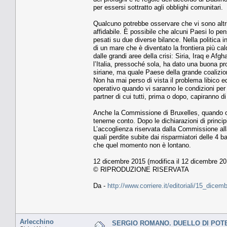
per essersi sottratto agli obblighi comunitari.
Qualcuno potrebbe osservare che vi sono altri 
affidabile. È possibile che alcuni Paesi lo pe
pesati su due diverse bilance. Nella politica i
di un mare che è diventato la frontiera più cal
dalle grandi aree della crisi: Siria, Iraq e A
l’Italia, pressoché sola, ha dato una buona pr
siriane, ma quale Paese della grande coalizio
Non ha mai perso di vista il problema libico 
operativo quando vi saranno le condizioni per
partner di cui tutti, prima o dopo, capiranno 
Anche la Commissione di Bruxelles, quando oc
tenerne conto. Dopo le dichiarazioni di princip
L’accoglienza riservata dalla Commissione alla
quali perdite subite dai risparmiatori delle 4
che quel momento non è lontano.
12 dicembre 2015 (modifica il 12 dicembre 20
© RIPRODUZIONE RISERVATA
Da -
http://www.corriere.it/editoriali/15_dic
Arlecchino
SERGIO ROMANO. DUELLO DI POTERI B