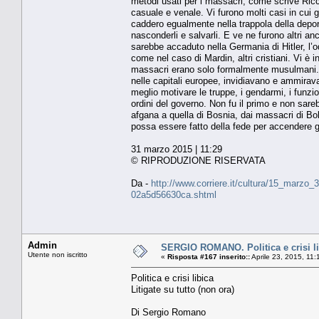
metodi usati per i massacri, come scrive Ricc
casuale e venale. Vi furono molti casi in cui g
caddero egualmente nella trappola della deport
nasconderli e salvarli. E ve ne furono altri a
sarebbe accaduto nella Germania di Hitler, l’o
come nel caso di Mardin, altri cristiani. Vi è
massacri erano solo formalmente musulmani. 
nelle capitali europee, invidiavano e ammirava
meglio motivare le truppe, i gendarmi, i funzio
ordini del governo. Non fu il primo e non sareb
afgana a quella di Bosnia, dai massacri di Bok
possa essere fatto della fede per accendere gli
31 marzo 2015 | 11:29
© RIPRODUZIONE RISERVATA
Da -
http://www.corriere.it/cultura/15_marzo_
02a5d56630ca.shtml
Admin
SERGIO ROMANO. Politica e crisi lib
Utente non iscritto
«
Risposta #167 inserito::
Aprile 23, 2015, 11
Politica e crisi libica
Litigate su tutto (non ora)
Di Sergio Romano