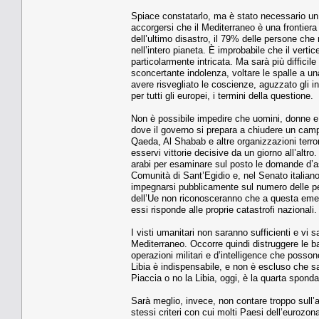
Spiace constatarlo, ma è stato necessario un 
accorgersi che il Mediterraneo è una frontiera 
dell’ultimo disastro, il 79% delle persone che
nell’intero pianeta. È improbabile che il vertice
particolarmente intricata. Ma sarà più difficil
sconcertante indolenza, voltare le spalle a un
avere risvegliato le coscienze, aguzzato gli in
per tutti gli europei, i termini della questione.
Non è possibile impedire che uomini, donne e 
dove il governo si prepara a chiudere un cam
Qaeda, Al Shabab e altre organizzazioni terr
esservi vittorie decisive da un giorno all’altro
arabi per esaminare sul posto le domande d’asi
Comunità di Sant’Egidio e, nel Senato italia
impegnarsi pubblicamente sul numero delle pe
dell’Ue non riconosceranno che a questa emerg
essi risponde alle proprie catastrofi nazionali.
I visti umanitari non saranno sufficienti e vi 
Mediterraneo. Occorre quindi distruggere le b
operazioni militari e d’intelligence che posson
Libia è indispensabile, e non è escluso che s
Piaccia o no la Libia, oggi, è la quarta spond
Sarà meglio, invece, non contare troppo sull’a
stessi criteri con cui molti Paesi dell’eurozon