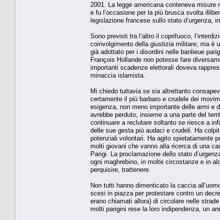
2001. La legge americana conteneva misure rep
e fu l’occasione per la più brusca svolta illib
legislazione francese sullo stato d’urgenza, in
Sono previsti tra l’altro il coprifuoco, l’interd
coinvolgimento della giustizia militare; ma è
già adottato per i disordini nelle banlieue pa
François Hollande non potesse fare diversamen
importanti scadenze elettorali doveva rappres
minaccia islamista.
Mi chiedo tuttavia se sia altrettanto consapev
certamente il più barbaro e crudele dei movimen
esigenza, non meno importante delle armi e del
avrebbe perduto, insieme a una parte del terri
continuare a reclutare soltanto se riesce a in
delle sue gesta più audaci e crudeli. Ha colpit
potenziali volontari. Ha agito spietatamente p
molti giovani che vanno alla ricerca di una cau
Parigi. La proclamazione dello stato d’urgenza
ogni maghrebino, in molte circostanze e in alc
perquisire, trattenere.
Non tutti hanno dimenticato la caccia all’uomo 
scesi in piazza per protestare contro un decre
erano chiamati allora) di circolare nelle strade 
molti parigini rese la loro indipendenza, un an