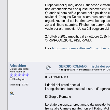
Prepariamoci quindi, dopo il successo eletto
non dimentichiamo che questi inconvenienti so
Quando si cominciò a parlare delle politiche ch
sovietici, Jacques Delors, allora presidente 
organizzazioni di cui la prima avrebbe aspir
zona di libero scambio. Finché non saremo riusc
vuole per altri motivi, l’Ue sarà il peggiore d
27 ottobre 2015 (modifica il 27 ottobre 2015 |
© RIPRODUZIONE RISERVATA
Da -
http://www.corriere.it/esteri/15_ottobre
Arlecchino
SERGIO ROMANO. I rischi dei pote
Global Moderator
«
Risposta #174 inserito::
Novembre 24, 20
Hero Member
IL COMMENTO
Scollegato
I rischi dei poteri speciali
Messaggi: 7.790
La legislazione francese sullo stato d’urgenza 
Di Sergio Romano
Lo stato d’urgenza, proclamato dal president
fronte alle Camere riunite, non è il Patriot A