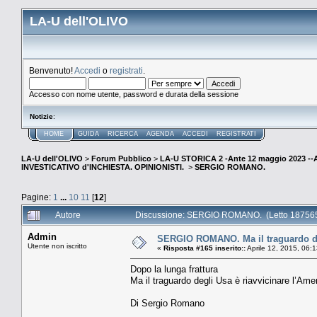
LA-U dell'OLIVO
Benvenuto!
Accedi
o
registrati
.
Accesso con nome utente, password e durata della sessione
Notizie
:
HOME
GUIDA
RICERCA
AGENDA
ACCEDI
REGISTRATI
LA-U dell'OLIVO
>
Forum Pubblico
>
LA-U STORICA 2 -Ante 12 maggio 2023 
INVESTICATIVO d'INCHIESTA. OPINIONISTI.
>
SERGIO ROMANO.
Pagine:
1
...
10
11
[
12
]
Autore
Discussione: SERGIO ROMANO. (Letto 187565
Admin
SERGIO ROMANO. Ma il traguardo deg
Utente non iscritto
«
Risposta #165 inserito::
Aprile 12, 2015, 06:
Dopo la lunga frattura
Ma il traguardo degli Usa è riavvicinare l’Ame
Di Sergio Romano