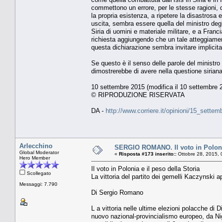
commettono un errore, per le stesse ragioni, 
la propria esistenza, a ripetere la disastrosa
uscita, sembra essere quella del ministro degli
Siria di uomini e materiale militare, e a Fran
richiesta aggiungendo che un tale atteggiamen
questa dichiarazione sembra invitare implicit
Se questo è il senso delle parole del ministro
dimostrerebbe di avere nella questione siriana 
10 settembre 2015 (modifica il 10 settembre 2
© RIPRODUZIONE RISERVATA
DA -
http://www.corriere.it/opinioni/15_set
Arlecchino
SERGIO ROMANO. Il voto in Polonia
Global Moderator
«
Risposta #173 inserito::
Ottobre 28, 2015, 
Hero Member
Il voto in Polonia e il peso della Storia
Scollegato
La vittoria del partito dei gemelli Kaczynski
Messaggi: 7.790
Di Sergio Romano
L a vittoria nelle ultime elezioni polacche di Di
nuovo nazional-provincialismo europeo, da Nige