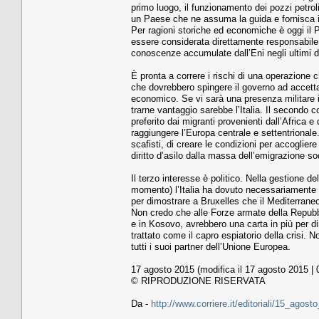
primo luogo, il funzionamento dei pozzi petrol
un Paese che ne assuma la guida e fornisca i
Per ragioni storiche ed economiche è oggi il 
essere considerata direttamente responsabile 
conoscenze accumulate dall’Eni negli ultimi 
È pronta a correre i rischi di una operazione c
che dovrebbero spingere il governo ad accett
economico. Se vi sarà una presenza militare in
trarne vantaggio sarebbe l’Italia. Il secondo c
preferito dai migranti provenienti dall’Africa e
raggiungere l’Europa centrale e settentrionale.
scafisti, di creare le condizioni per accogliere
diritto d’asilo dalla massa dell’emigrazione so
Il terzo interesse è politico. Nella gestione d
momento) l’Italia ha dovuto necessariamente li
per dimostrare a Bruxelles che il Mediterraneo è
Non credo che alle Forze armate della Repubb
e in Kosovo, avrebbero una carta in più per d
trattato come il capro espiatorio della crisi. N
tutti i suoi partner dell’Unione Europea.
17 agosto 2015 (modifica il 17 agosto 2015 | 
© RIPRODUZIONE RISERVATA
Da -
http://www.corriere.it/editoriali/15_ago