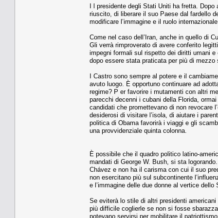
I l presidente degli Stati Uniti ha fretta. D
riuscito, di liberare il suo Paese dal fardel
modificare l’immagine e il ruolo internazionale 
Come nel caso dell’Iran, anche in quello di Cub
Gli verrà rimproverato di avere conferito legi
impegni formali sul rispetto dei diritti umani
dopo essere stata praticata per più di mezzo 
I Castro sono sempre al potere e il cambiamen
avuto luogo. È opportuno continuare ad adotta
regime? P er favorire i mutamenti con altri 
parecchi decenni i cubani della Florida, ormai c
candidati che promettevano di non revocare l’
desiderosi di visitare l’isola, di aiutare i pare
politica di Obama favorirà i viaggi e gli scambi
una provvidenziale quinta colonna.
È possibile che il quadro politico latino-ameri
mandati di George W. Bush, si sta logorando
Chávez e non ha il carisma con cui il suo pre
non esercitano più sul subcontinente l’influe
e l’immagine delle due donne al vertice dello
Se eviterà lo stile di altri presidenti ameri
più difficile coglierle se non si fosse sbarazz
potevano servirsi per mobilitare il patriottism