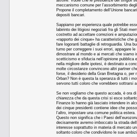
altrove. Vuole che le presidenze dei singoli 
meccanismo comune per l’assorbimento degli c
Propone il completamento dell’Unione bancari
depositi bancari.
Sappiamo per esperienza quale potrebbe essere 
labirinto dei litigiosi negoziati fra gli Stati m
costretto ad accettare correzioni e amputazi
«rapporto dei cinque» ha caratteristiche che
fare logoranti battaglie di retroguardia. Una b
turno per correggere i suoi errori, appagare le
dimostrare al mondo e ai mercati che siamo in 
scetticismo e sfiducia nell’opinione pubblic
nella migliore delle ipotesi, è destinato a c
molte circostanze convincono altri partner ch
forse, il desiderio della Gran Bretagna o, per
Orban? Non è questa la speranza di tutti i mo
servono tutti coloro che vorrebbero sottrarsi 
Se non vogliamo che questo accada, è ora di ca
chiarezza che da questa crisi si esce soltant
Finanze lo hanno già lasciato intendere in al
dei cinque presidenti contiene idee che posson
l’altro, impostare una comune politica estera.
Questo non significa che i Paesi dell’eurozon
decisamente avremo imboccato la strada dell’i
interesse soprattutto in materia di mercato u
soltanto coloro che condividono le sue ambizion