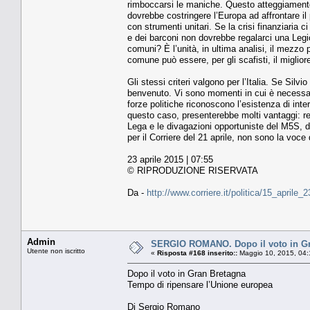
rimboccarsi le maniche. Questo atteggiamento 
dovrebbe costringere l’Europa ad affrontare i
con strumenti unitari. Se la crisi finanziaria 
e dei barconi non dovrebbe regalarci una Legio
comuni? È l’unità, in ultima analisi, il mezz
comune può essere, per gli scafisti, il migliore
Gli stessi criteri valgono per l’Italia. Se Sil
benvenuto. Vi sono momenti in cui è necessario
forze politiche riconoscono l’esistenza di inte
questo caso, presenterebbe molti vantaggi: re
Lega e le divagazioni opportuniste del M5S, di
per il Corriere del 21 aprile, non sono la voce d
23 aprile 2015 | 07:55
© RIPRODUZIONE RISERVATA
Da -
http://www.corriere.it/politica/15_aprile
Admin
SERGIO ROMANO. Dopo il voto in Gra
Utente non iscritto
«
Risposta #168 inserito::
Maggio 10, 2015, 04:
Dopo il voto in Gran Bretagna
Tempo di ripensare l’Unione europea
Di Sergio Romano