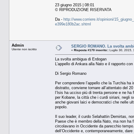
23 giugno 2015 | 08:01
© RIPRODUZIONE RISERVATA
Da -
http://www.corriere.it/opinioni/15_giugn
e399e180b2ac.shtml
Admin
SERGIO ROMANO. La svolta ambi
Utente non iscritto
«
Risposta #170 inserito::
Luglio 30, 2015, 
La svolta ambigua di Erdogan
L’appello di Ankara alla Nato e il rapporto con g
Di Sergio Romano
Per comprendere l’appello che la Turchia ha i
distratto, conviene tornare all’attentato del 20
l’Isis ha ucciso più di trenta persone e ne ha 
per Kobane, la città che i curdi siriani, negl
anche giovani laici e democratici che nelle ul
popolo.
Il suo leader, il curdo Selahattin Demirtas, n
Paese che è membro della Nato, ma non ha fat
circolavano in Occidente da parecchio tempo. E
dell’Occidente e, contemporaneamente, dare p