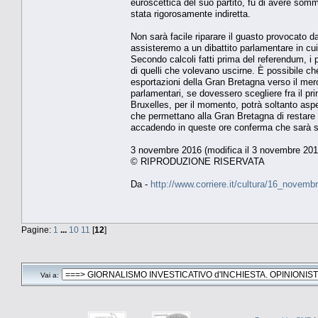
euroscettica del suo partito, fu di avere som
stata rigorosamente indiretta.
Non sarà facile riparare il guasto provocato 
assisteremo a un dibattito parlamentare in cui
Secondo calcoli fatti prima del referendum, i 
di quelli che volevano uscirne. È possibile che
esportazioni della Gran Bretagna verso il mer
parlamentari, se dovessero scegliere fra il pri
Bruxelles, per il momento, potrà soltanto asp
che permettano alla Gran Bretagna di restare ne
accadendo in queste ore conferma che sarà se
3 novembre 2016 (modifica il 3 novembre 2016
© RIPRODUZIONE RISERVATA
Da -
http://www.corriere.it/cultura/16_nove
Pagine:
1
...
10
11
[
12
]
Vai a: