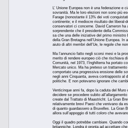
L’ Unione Europea non è una federazione e ci
sovranità. Ma le loro elezioni non sono più es
Farage (nonostante il 13% dei voti conquistati d
continente; e il mediocre risultato dei liberal-d
conservatori ci concerne. David Cameron ha av
sorprendente che il presidente della Commissi
sa che una delle iniziative del primo ministro b
della Gran Bretagna nell’Unione Europea. In a
aiuto di altri membri dell’Ue, le regole che non
Ma l’annuncio fatto negli scorsi mesi e la pro
merito di rendere europeo ciò che rischiava di
Comunità, nel 1973, l’Inghilterra ha portato co
Mercato unico. Ma ha preteso un trattamento d
comportato una progressiva erosione delle s
negli anni Cinquanta, aveva contrapposto al 
politiche. E non potevamo ignorare che cambiò 
Venticinque anni fa, dopo la caduta del Muro d
decidere se procedere subito all’allargamento 
create dal Trattato di Maastricht. La Gran Bre
relativamente brevi Paesi che venivano da esp
di quanto guardassero a Bruxelles. La Gran B
allora sull’appoggio di tutti coloro che aveva
Oggi il quadro potrebbe cambiare. Quando com
britanniche. Londra è pronta ad accettare che