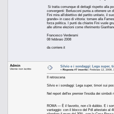
Si tratta comunque di dettagli rispetto alla po
convergenti: Berlusconi punta a ottenere un d
Fini mira all'obiettivo del partito unitario, il 
grande» in caso di vittoria: tornare alla Farn
forza politica. I punti da chiarire Fini vuole gr
alle ultime elezioni come riferimento Gianfran
Francesco Verderami
08 febbraio 2008
da corriere.it
Admin
Silvio e i sondaggi: Lega super, t
Utente non iscritto
«
Risposta #7 inserito::
Febbraio 12, 2008, 
Il retroscena
Silvio e i sondaggi: Lega super, timori sui pos
Nel report dell'ex premier l'insidia dei simboli
ROMA — È il favorito, non c'è dubbio. E i sond
vantaggio: con il blocco del Pdl attestato al
sfondare il muro del 30%, con la Cosa Rossa so