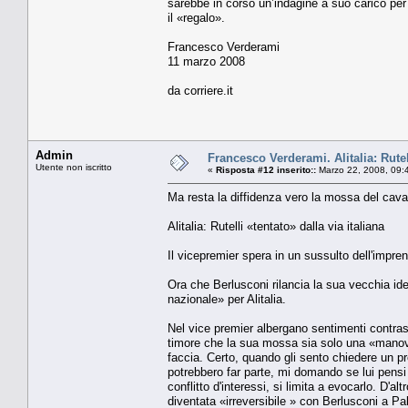
sarebbe in corso un’indagine a suo carico per 
il «regalo».
Francesco Verderami
11 marzo 2008
da corriere.it
Admin
Francesco Verderami. Alitalia: Rutell
Utente non iscritto
«
Risposta #12 inserito::
Marzo 22, 2008, 09:
Ma resta la diffidenza vero la mossa del cava
Alitalia: Rutelli «tentato» dalla via italiana
Il vicepremier spera in un sussulto dell'impre
Ora che Berlusconi rilancia la sua vecchia idea
nazionale» per Alitalia.
Nel vice premier albergano sentimenti contrastan
timore che la sua mossa sia solo una «manovra
faccia. Certo, quando gli sento chiedere un pre
potrebbero far parte, mi domando se lui pensi 
conflitto d'interessi, si limita a evocarlo. D'a
diventata «irreversibile » con Berlusconi a Pa