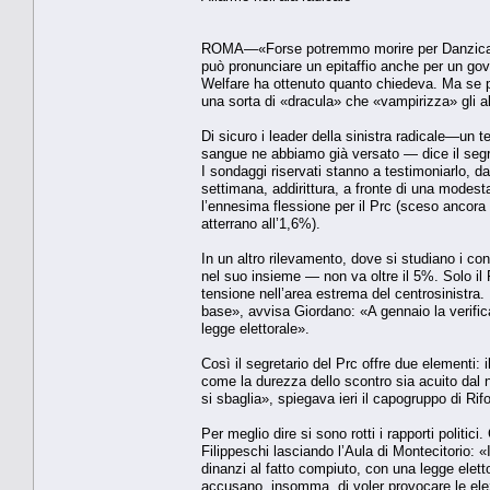
ROMA—«Forse potremmo morire per Danzica, ce
può pronunciare un epitaffio anche per un gove
Welfare ha ottenuto quanto chiedeva. Ma se 
una sorta di «dracula» che «vampirizza» gli al
Di sicuro i leader della sinistra radicale—un
sangue ne abbiamo già versato — dice il segre
I sondaggi riservati stanno a testimoniarlo, d
settimana, addirittura, a fronte di una modest
l’ennesima flessione per il Prc (sceso ancora 
atterrano all’1,6%).
In un altro rilevamento, dove si studiano i c
nel suo insieme — non va oltre il 5%. Solo il 
tensione nell’area estrema del centrosinistra.
base», avvisa Giordano: «A gennaio la verifica
legge elettorale».
Così il segretario del Prc offre due elementi: i
come la durezza dello scontro sia acuito dal
si sbaglia», spiegava ieri il capogruppo di Rifo
Per meglio dire si sono rotti i rapporti polit
Filippeschi lasciando l’Aula di Montecitorio:
dinanzi al fatto compiuto, con una legge elett
accusano, insomma, di voler provocare le ele