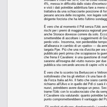
4%, messa in difficoltà dallo stato d'incertez
e visti i dati potrebbe addirittura fare a meno 
trattativa da una schiacciante posizione di forz
pesano ancora delle incognite, non legate solo
dirigente forzista che ha letto l'ultimo sondag
È vero che al momento il Pdl senza l'Udc avr
rischi per i premi di maggioranza regionali pre
anche Storace dovesse correre da solo. Ecco p
smetterebbe di ascoltare i suggerimenti di Gi
perdo voti». Insomma, non perderebbe tempo die
all'alleanza in cambio di un «patto» — da ann
targata Ppe. Più che una via d'uscita per ora
pubblicato però prima che scoppiasse la guerra
che frena il Cavaliere: è una questione di mar
saranno all'insegna del «tutto nuovo» per due f
pubblica sta cercando ancora di capire «chi si
È vero che lo scontro tra Berlusconi e Veltroni 
sottolineato che tra gli elettori c'è una fase
da Forza Italia ad An. Il fatto che siano cam
richiamo all'Ulivo e in quello del Pdl ci sarà i
nuovi, potrebbero avere dunque un peso. Seco
trarne l'Udc con lo scudocrociato che da sempr
il Cavaliere sta valutando: quanto potrebbe lu
punto comprometterebbero il vantaggio del Pd
Gli analisti giudicano «fondamentali» i sonda