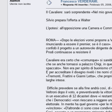
Admin
Francesco VERDERAMI.
Utente non iscritto
«
Risposta #4 inserito::
Febbraio 05, 2008,
Il Cavaliere: sarò sorprendente «Nel mio gove
Silvio prepara l'offerta a Walter
L'ipotesi: all'opposizione una Camera e Comm
ROMA— «Dopo le elezioni vorrei proporre a Vel
rinunciando a essere il premier, se è il caso
confidò il progetto a un autorevole dirigente d
Prodi continuasse a resistere il
Cavaliere era certo che «comunque» si sareb
che se anche tornassi a palazzo Chigi, in que
spaccato». Non era per spirito di buonismo ch
E per accreditare il disegno rivelò i tre nomi
«Tremonti, Frattini e Gianni Letta», che propr
larghe intese.
Difficile prevedere se alla fine andrà così, di 
Veltroni dopo il voto, e preventivando la vitto
in un esecutivo di 12 dicasteri dove «i restan
che i Democratici «non riescano a reggere una 
elettorale. In mente ha quel governo «per le r
«vincitore»: «D'altronde ci sono cose condiv