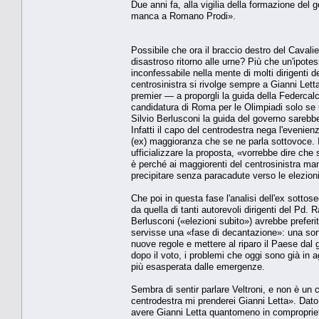
Due anni fa, alla vigilia della formazione del
manca a Romano Prodi».
Possibile che ora il braccio destro del Cavalie
disastroso ritorno alle urne? Più che un'ipot
inconfessabile nella mente di molti dirigenti de
centrosinistra si rivolge sempre a Gianni Let
premier — a proporgli la guida della Federcalci
candidatura di Roma per le Olimpiadi solo se 
Silvio Berlusconi la guida del governo sarebbe
Infatti il capo del centrodestra nega l'evenie
(ex) maggioranza che se ne parla sottovoce. 
ufficializzare la proposta, «vorrebbe dire ch
è perché ai maggiorenti del centrosinistra manc
precipitare senza paracadute verso le elezion
Che poi in questa fase l'analisi dell'ex sottos
da quella di tanti autorevoli dirigenti del Pd.
Berlusconi («elezioni subito») avrebbe preferit
servisse una «fase di decantazione»: una sor
nuove regole e mettere al riparo il Paese dal
dopo il voto, i problemi che oggi sono già in 
più esasperata dalle emergenze.
Sembra di sentir parlare Veltroni, e non è un 
centrodestra mi prenderei Gianni Letta». Dato 
avere Gianni Letta quantomeno in comproprietà?