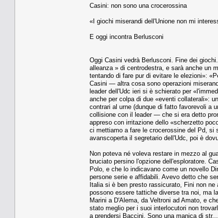
Casini: non sono una crocerossina
«I giochi miserandi dell'Unione non mi intere
E oggi incontra Berlusconi
Oggi Casini vedrà Berlusconi. Fine dei giochi. 
alleanza » di centrodestra, e sarà anche un m
tentando di fare pur di evitare le elezioni»: 
Casini — altra cosa sono operazioni miserand
leader dell'Udc ieri si è schierato per «l'imme
anche per colpa di due «eventi collaterali»: un
contrari al urne (dunque di fatto favorevoli a
collisione con il leader — che si era detto pr
appreso con irritazione dello «scherzetto poc
ci mettiamo a fare le crocerossine del Pd, si 
avanscoperta il segretario dell'Udc, poi è dovu
Non poteva né voleva restare in mezzo al gu
bruciato persino l'opzione dell'esploratore. Ca
Polo, e che lo indicavano come un novello Di
persone serie e affidabili. Avevo detto che s
Italia si è ben presto rassicurato, Fini non
possono essere tattiche diverse tra noi, ma la
Marini a D'Alema, da Veltroni ad Amato, e c
stato meglio per i suoi interlocutori non trova
a prendersi Baccini. Sono una manica di str.