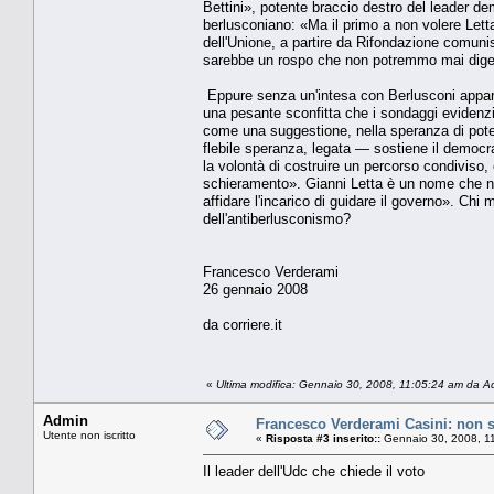
Bettini», potente braccio destro del leader de
berlusconiano: «Ma il primo a non volere Letta 
dell'Unione, a partire da Rifondazione comun
sarebbe un rospo che non potremmo mai diger
Eppure senza un'intesa con Berlusconi appare i
una pesante sconfitta che i sondaggi evidenzi
come una suggestione, nella speranza di pote
flebile speranza, legata — sostiene il democra
la volontà di costruire un percorso condiviso, 
schieramento». Gianni Letta è un nome che ne
affidare l'incarico di guidare il governo». Chi
dell'antiberlusconismo?
Francesco Verderami
26 gennaio 2008
da corriere.it
«
Ultima modifica: Gennaio 30, 2008, 11:05:24 am da A
Admin
Francesco Verderami Casini: non 
Utente non iscritto
«
Risposta #3 inserito::
Gennaio 30, 2008, 1
Il leader dell'Udc che chiede il voto