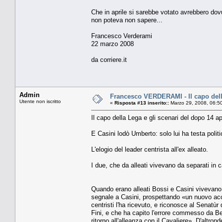
Che in aprile si sarebbe votato avrebbero dov
non poteva non sapere...
Francesco Verderami
22 marzo 2008
da corriere.it
Admin
Francesco VERDERAMI - Il capo della
Utente non iscritto
«
Risposta #13 inserito::
Marzo 29, 2008, 06:5
Il capo della Lega e gli scenari del dopo 14 ap
E Casini lodò Umberto: solo lui ha testa politi
L'elogio del leader centrista all'ex alleato.
I due, che da alleati vivevano da separati in
Quando erano alleati Bossi e Casini vivevano
segnale a Casini, prospettando «un nuovo acco
centristi l'ha ricevuto, e riconosce al Senatùr
Fini, e che ha capito l'errore commesso da Ber
ritorno all'alleanza con il Cavaliere». D'altr