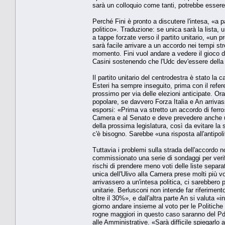
sarà un colloquio come tanti, potrebbe essere
Perché Fini è pronto a discutere l'intesa, «a 
politico». Traduzione: se unica sarà la lista, 
a tappe forzate verso il partito unitario, «un
sarà facile arrivare a un accordo nei tempi st
momento. Fini vuol andare a vedere il gioco d
Casini sostenendo che l'Udc dev'essere della p
Il partito unitario del centrodestra è stato la 
Esteri ha sempre inseguito, prima con il refe
prossimo per via delle elezioni anticipate. Ora
popolare, se davvero Forza Italia e An arrivas
esporsi: «Prima va stretto un accordo di ferro
Camera e al Senato e deve prevedere anche un 
della prossima legislatura, così da evitare la 
c'è bisogno. Sarebbe «una risposta all'antipoli
Tuttavia i problemi sulla strada dell'accordo 
commissionato una serie di sondaggi per verific
rischi di prendere meno voti delle liste separa
unica dell'Ulivo alla Camera prese molti più v
arrivassero a un'intesa politica, ci sarebbero po
unitarie. Berlusconi non intende far riferiment
oltre il 30%», e dall'altra parte An si valuta 
giorno andare insieme al voto per le Politiche 
rogne maggiori in questo caso saranno del Pd,
alle Amministrative. «Sarà difficile spiegarlo a