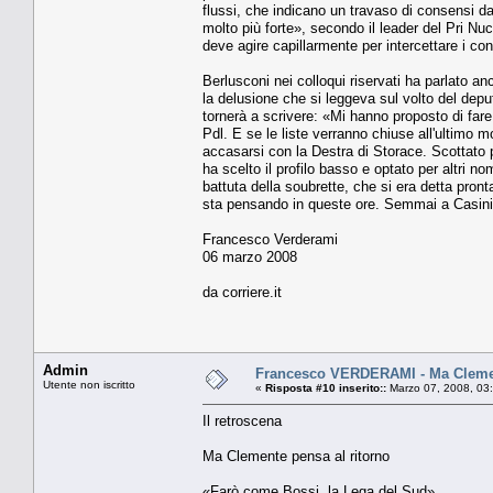
flussi, che indicano un travaso di consensi dai
molto più forte», secondo il leader del Pri Nuc
deve agire capillarmente per intercettare i con
Berlusconi nei colloqui riservati ha parlato an
la delusione che si leggeva sul volto del depu
tornerà a scrivere: «Mi hanno proposto di far
Pdl. E se le liste verranno chiuse all'ultimo 
accasarsi con la Destra di Storace. Scottato p
ha scelto il profilo basso e optato per altri no
battuta della soubrette, che si era detta pron
sta pensando in queste ore. Semmai a Casini
Francesco Verderami
06 marzo 2008
da corriere.it
Admin
Francesco VERDERAMI - Ma Clement
Utente non iscritto
«
Risposta #10 inserito::
Marzo 07, 2008, 03
Il retroscena
Ma Clemente pensa al ritorno
«Farò come Bossi, la Lega del Sud»