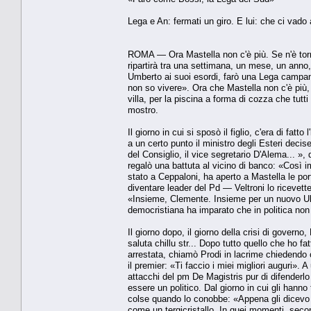
Lega e An: fermati un giro. E lui: che ci vado
ROMA — Ora Mastella non c'è più. Se n'è tornat
ripartirà tra una settimana, un mese, un ann
Umberto ai suoi esordi, farò una Lega campana, 
non so vivere». Ora che Mastella non c'è più, 
villa, per la piscina a forma di cozza che tutti
mostro.
Il giorno in cui si sposò il figlio, c'era di fatt
a un certo punto il ministro degli Esteri decise
del Consiglio, il vice segretario D'Alema... »
regalò una battuta al vicino di banco: «Così
stato a Ceppaloni, ha aperto a Mastella le p
diventare leader del Pd — Veltroni lo ricevette
«Insieme, Clemente. Insieme per un nuovo Uli
democristiana ha imparato che in politica non e
Il giorno dopo, il giorno della crisi di gove
saluta chillu str... Dopo tutto quello che ho f
arrestata, chiamò Prodi in lacrime chiedendo 
il premier: «Ti faccio i miei migliori auguri». 
attacchi del pm De Magistris pur di difenderl
essere un politico. Dal giorno in cui gli hann
colse quando lo conobbe: «Appena gli dicevo u
come un tergicristallo. In quei momenti, seco