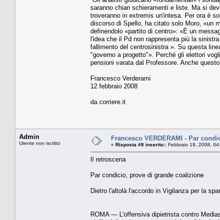
saranno chiari schieramenti e liste. Ma si d
troveranno in extremis un'intesa. Per ora è so
discorso di Spello, ha citato solo Moro, «un 
definendolo «partito di centro»: «È un messag
l'idea che il Pd non rappresenta più la sinistr
fallimento del centrosinistra ». Su questa li
"governo a progetto"». Perché gli elettori vog
pensioni varata dal Professore. Anche questo
Francesco Verderami
12 febbraio 2008
da corriere.it
Admin
Francesco VERDERAMI - Par condici
Utente non iscritto
«
Risposta #8 inserito::
Febbraio 19, 2008, 04
Il retroscena
Par condicio, prove di grande coalizione
Dietro l'altolà l'accordo in Vigilanza per la spar
ROMA — L'offensiva dipietrista contro Mediaset 