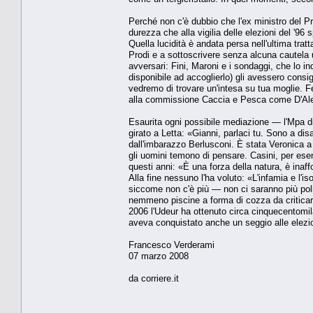
Perché non c'è dubbio che l'ex ministro del Pr
durezza che alla vigilia delle elezioni del '9
Quella lucidità è andata persa nell'ultima tratt
Prodi e a sottoscrivere senza alcuna cautela u
avversari: Fini, Maroni e i sondaggi, che lo 
disponibile ad accoglierlo) gli avessero consi
vedremo di trovare un'intesa su tua moglie. Fe
alla commissione Caccia e Pesca come D'A
Esaurita ogni possibile mediazione — l'Mpa di
girato a Letta: «Gianni, parlaci tu. Sono a dis
dall'imbarazzo Berlusconi. È stata Veronica a p
gli uomini temono di pensare. Casini, per es
questi anni: «È una forza della natura, è inaff
Alla fine nessuno l'ha voluto: «L'infamia e l
siccome non c'è più — non ci saranno più poli
nemmeno piscine a forma di cozza da criticare.
2006 l'Udeur ha ottenuto circa cinquecentomil
aveva conquistato anche un seggio alle elezi
Francesco Verderami
07 marzo 2008
da corriere.it