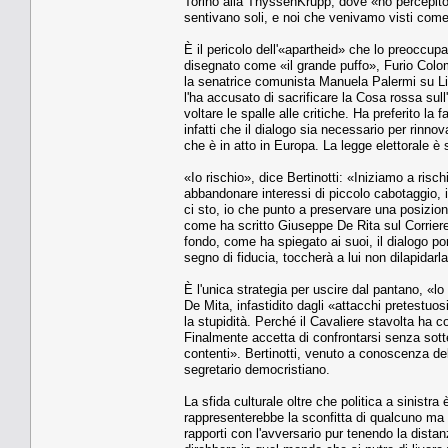
Torino alla ThyssenKrupp, dove «ho percepito 
sentivano soli, e noi che venivamo visti come
È il pericolo dell'«apartheid» che lo preoccup
disegnato come «il grande puffo», Furio Colom
la senatrice comunista Manuela Palermi su L
l'ha accusato di sacrificare la Cosa rossa sull'
voltare le spalle alle critiche. Ha preferito la
infatti che il dialogo sia necessario per rinno
che è in atto in Europa. La legge elettorale è
«Io rischio», dice Bertinotti: «Iniziamo a risc
abbandonare interessi di piccolo cabotaggio, i
ci sto, io che punto a preservare una posizione 
come ha scritto Giuseppe De Rita sul Corriere
fondo, come ha spiegato ai suoi, il dialogo p
segno di fiducia, toccherà a lui non dilapidarla
È l'unica strategia per uscire dal pantano, «lo
De Mita, infastidito dagli «attacchi pretestuo
la stupidità. Perché il Cavaliere stavolta ha c
Finalmente accetta di confrontarsi senza sott
contenti». Bertinotti, venuto a conoscenza del
segretario democristiano.
La sfida culturale oltre che politica a sinistra
rappresenterebbe la sconfitta di qualcuno ma di
rapporti con l'avversario pur tenendo la dist