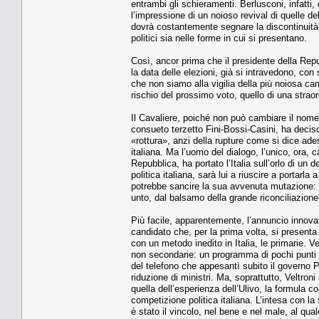
entrambi gli schieramenti. Berlusconi, infatti
l’impressione di un noioso revival di quelle de
dovrà costantemente segnare la discontinuità c
politici sia nelle forme in cui si presentano.
Così, ancor prima che il presidente della Repubb
la data delle elezioni, già si intravedono, con 
che non siamo alla vigilia della più noiosa ca
rischio del prossimo voto, quello di una straor
Il Cavaliere, poiché non può cambiare il nome d
consueto terzetto Fini-Bossi-Casini, ha deciso
«rottura», anzi della rupture come si dice adesso
italiana. Ma l’uomo del dialogo, l’unico, ora, c
Repubblica, ha portato l’Italia sull’orlo di un 
politica italiana, sarà lui a riuscire a portarl
potrebbe sancire la sua avvenuta mutazione: 
unto, dal balsamo della grande riconciliazione
Più facile, apparentemente, l’annuncio innovati
candidato che, per la prima volta, si presenta 
con un metodo inedito in Italia, le primarie. V
non secondarie: un programma di pochi punti c
del telefono che appesantì subito il governo 
riduzione di ministri. Ma, soprattutto, Veltron
quella dell’esperienza dell’Ulivo, la formula co
competizione politica italiana. L’intesa con la 
è stato il vincolo, nel bene e nel male, al quale