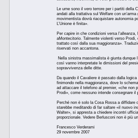
Le urne sono il vero terrore per i partiti dell
andati alla trattativa sul Welfare con un’arma 
movimentista dovrà riacquistare autonomia pol
L’Unione è finita».
Per capire in che condizioni versa l’alleanza, 
aMontecitorio. Talmente violenti verso Prodi, 
trattato così dalla sua maggioranza». Traduzio
riservati non accantona.
Nella sinistra massimalista è giunta dunque l’o
così vanno interpretate le dimissioni del pres
sopravvivenza delle ditte.
Da quando il Cavaliere è passato dalla logica d
finimondo nella maggioranza, dove lo schema de
ad attaccare il telefono al premier, «che no
Prodi», come nessuno intende consegnare il pro
Perché non è solo la Cosa Rossa a diffidare d
starebbe meditando di far saltare «il nuovo in
Walter», si appresta a chiedere incontri uffici
proporzionale. Vedere Berlusconi non è più un
Francesco Verderami
29 novembre 2007