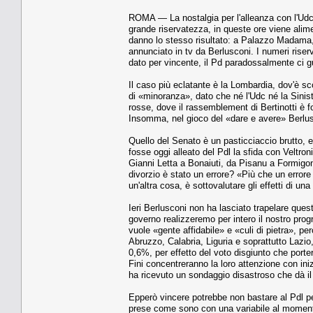
ROMA — La nostalgia per l'alleanza con l'Udc è
grande riservatezza, in queste ore viene alime
danno lo stesso risultato: a Palazzo Madama, 
annunciato in tv da Berlusconi. I numeri riserv
dato per vincente, il Pd paradossalmente ci gu
Il caso più eclatante è la Lombardia, dov'è sc
di «minoranza», dato che né l'Udc né la Sinist
rosse, dove il rassemblement di Bertinotti è fo
Insomma, nel gioco del «dare e avere» Berlus
Quello del Senato è un pasticciaccio brutto, e
fosse oggi alleato del Pdl la sfida con Veltron
Gianni Letta a Bonaiuti, da Pisanu a Formigoni.
divorzio è stato un errore? «Più che un error
un'altra cosa, è sottovalutare gli effetti di u
Ieri Berlusconi non ha lasciato trapelare ques
governo realizzeremo per intero il nostro pro
vuole «gente affidabile» e «culi di pietra», pe
Abruzzo, Calabria, Liguria e soprattutto Lazio
0,6%, per effetto del voto disgiunto che portere
Fini concentreranno la loro attenzione con ini
ha ricevuto un sondaggio disastroso che dà il
Epperò vincere potrebbe non bastare al Pdl p
prese come sono con una variabile al momento i