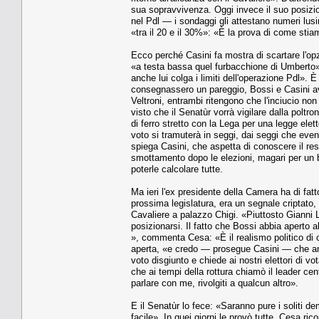
sua sopravvivenza. Oggi invece il suo posizio
nel Pdl — i sondaggi gli attestano numeri lusin
«tra il 20 e il 30%»: «È la prova di come sti
Ecco perché Casini fa mostra di scartare l'op
«a testa bassa quel furbacchione di Umberto». 
anche lui colga i limiti dell'operazione Pdl».
consegnassero un pareggio, Bossi e Casini avr
Veltroni, entrambi ritengono che l'inciucio non 
visto che il Senatùr vorrà vigilare dalla poltr
di ferro stretto con la Lega per una legge elett
voto si tramuterà in seggi, dai seggi che eve
spiega Casini, che aspetta di conoscere il res
smottamento dopo le elezioni, magari per un b
poterle calcolare tutte.
Ma ieri l'ex presidente della Camera ha di fatt
prossima legislatura, era un segnale criptato,
Cavaliere a palazzo Chigi. «Piuttosto Gianni 
posizionarsi. Il fatto che Bossi abbia aperto
», commenta Cesa: «È il realismo politico di c
aperta, «e credo — prosegue Casini — che anc
voto disgiunto e chiede ai nostri elettori di 
che ai tempi della rottura chiamò il leader c
parlare con me, rivolgiti a qualcun altro».
E il Senatùr lo fece: «Saranno pure i soliti d
facile». In quei giorni le provò tutte. Cesa ri