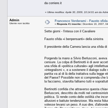
da corriere.it
«
Ultima modifica: Aprile 30, 2009, 10:14:01 am da Adm
Admin
Francesco Verderami - Fausto sfida 
Utente non iscritto
«
Risposta #1 inserito::
Dicembre 16, 2007, 0
Sette giorni - l'intesa con il Cavaliere
Fausto sfida «i benpensanti» della sinistra
Il presidente della Camera lancia una sfida di «
Porgendo la mano a Silvio Berlusconi, aveva m
censure. La colpa di Bertinotti è di aver accet
una sfida di «politica culturale» agli intellettu
«integralismi », e a sostenere il dialogo sull
partita va al di là della trattativa sulla legg
del Paese? Possibile non si comprenda che la 
la facciamo, stavolta falliamo tutti e soprattu
Bertinotti confida che attraverso questa chia
Berlusconi, descritto da molti nel centrosinis
politica. Si rende conto delle ostilità che inc
allusioni e battute tendenziose. Ma resta fidu
volesse levarsi un peso. A suo dire, d'altrond