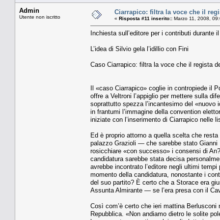
Admin
Ciarrapico: filtra la voce che il regi
Utente non iscritto
«
Risposta #11 inserito::
Marzo 11, 2008, 09
Inchiesta sull’editore per i contributi durante 
L’idea di Silvio gela l’idillio con Fini
Caso Ciarrapico: filtra la voce che il regista 
Il «caso Ciarrapico» coglie in contropiede il Pd
offre a Veltroni l’appiglio per mettere sulla d
soprattutto spezza l’incantesimo del «nuovo id
in frantumi l’immagine della convention elettora
iniziate con l’inserimento di Ciarrapico nelle 
Ed è proprio attorno a quella scelta che resta
palazzo Grazioli — che sarebbe stato Gianni L
rosicchiare «con successo» i consensi di An? 
candidatura sarebbe stata decisa personalmen
avrebbe incontrato l’editore negli ultimi tempi 
momento della candidatura, nonostante i contat
del suo partito? È certo che a Storace era g
Assunta Almirante — se l’era presa con il Cav
Così com’è certo che ieri mattina Berlusconi n
Repubblica. «Non andiamo dietro le solite pol