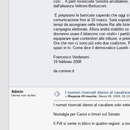
così... A parti rovesciate Sinistra arcobaleno,
dall'alleanza Veltroni-Berlusconi.
E preparano le barricate sapendo che oggi si 
comunicazione fino al 10 marzo. Sarà soprattu
tempi da assegnare nelle tribune Rai alle liste
campagna elettorale. Allora andrà stabilito s
dovranno usare il bilancino con «tutti» i parti
equiparare quei contenitori alle tribune, e pret
Ora che non ci sono più solo due coalizioni, Pd
spazi in tv. Come dice il democratico Lusetti
Francesco Verderami
19 febbraio 2008
da corriere.it
Admin
I numeri riservati danno al cavalier
Utente non iscritto
«
Risposta #9 inserito::
Marzo 06, 2008, 03:13
I numeri riservati danno al cavaliere solo sett
Nostalgia per Casini e timori sul Senato
Il Pdl si sente in bilico in quattro regioni: a r