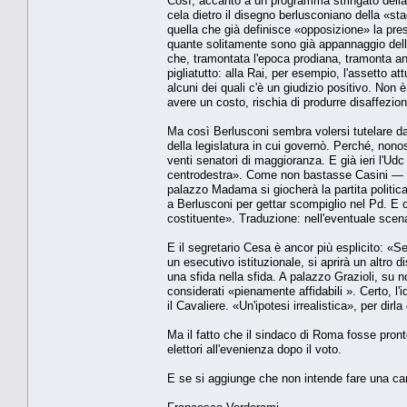
Così, accanto a un programma stringato della
cela dietro il disegno berlusconiano della «st
quella che già definisce «opposizione» la p
quante solitamente sono già appannaggio dell
che, tramontata l'epoca prodiana, tramonta anc
pigliatutto: alla Rai, per esempio, l'assetto
alcuni dei quali c'è un giudizio positivo. Non è
avere un costo, rischia di produrre disaffezione
Ma così Berlusconi sembra volersi tutelare da u
della legislatura in cui governò. Perché, nonos
venti senatori di maggioranza. E già ieri l'Ud
centrodestra». Come non bastasse Casini — e
palazzo Madama si giocherà la partita politica
a Berlusconi per gettar scompiglio nel Pd. E 
costituente». Traduzione: nell'eventuale scenar
E il segretario Cesa è ancor più esplicito: «S
un esecutivo istituzionale, si aprirà un altro
una sfida nella sfida. A palazzo Grazioli, su 
considerati «pienamente affidabili ». Certo, 
il Cavaliere. «Un'ipotesi irrealistica», per dirla
Ma il fatto che il sindaco di Roma fosse pronto
elettori all'evenienza dopo il voto.
E se si aggiunge che non intende fare una cam