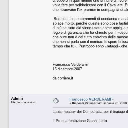
direbbero in quel mondo che si nutre di livor
volle fare per solidarizzare con il Cavaliere. E
che ritraevano l'ex premier in compagnia di al
Bertinotti lesse commenti di condanna e analis
spiace molto, perché queste sono cose fastidio
di più se tutto ciò viene usato come appiglio p
regole di garanzia che ha chiesto per il «dep
che pure non è del tutto convinto delle mosse d
che non si parla con il nemico. E spero finisc
tempo che fu». Purtroppo sono «retaggi» che 
Francesco Verderami
15 dicembre 2007
da corriere.it
Admin
Francesco VERDERAMI -
Utente non iscritto
«
Risposta #2 inserito::
Gennaio 28, 2008,
La «simpatia» dei Democratici per il braccio d
Il Pd e la tentazione Gianni Letta