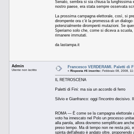
Senato, sembra si sia chiusa la lunghissima ep
nostro paese, era stata sempre osservata scr
La prossima campagna elettorale, così, si pres
dirompente ora c’è la promessa di un dialogo 
potenzialmente dirompenti mutazioni. Se ques
Speriamo solo che, come si diceva a scuola, cam
rimanere immutati.
da lastampa.it
Admin
Francesco VERDERAMI. Paletti di Fi
Utente non iscritto
«
Risposta #6 inserito::
Febbraio 08, 2008, 11
IL RETROSCENA
Paletti di Fini: ma sia un accordo di ferro
Silvio e Gianfranco: oggi l'incontro decisivo. I
ROMA — È come se la campagna elettorale ave
voto ha innescato nel Polo un processo unitari
alla parola, allora dovremo semplificare anche 
preso tempo. Ma di tempo non ne resta più, e ie
spinta dell'alleato è andato oltre, proponendo a