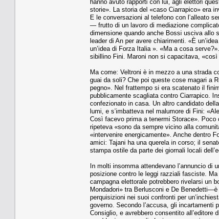
hanno avuto rapporti con lui, agli elettori qu
storie». La storia del «caso Ciarrapico» era in
E le conversazioni al telefono con l’alleato s
— frutto di un lavoro di mediazione complicat
dimensione quando anche Bossi usciva allo sc
leader di An per avere chiarimenti. «È un’ide
un’idea di Forza Italia ». «Ma a cosa serve?»
sibillino Fini. Maroni non si capacitava, «cos
Ma come: Veltroni è in mezzo a una strada con
guai da soli? Che poi queste cose magari a Ro
pegno». Nel frattempo si era scatenato il fini
pubblicamente scagliata contro Ciarrapico. In
confezionato in casa. Un altro candidato dell
lumi, e s’imbatteva nel malumore di Fini: «Ales
Così facevo prima a tenermi Storace». Poco 
ripeteva «sono da sempre vicino alla comunit
«intervenire energicamente». Anche dentro Forza
amici: Tajani ha una querela in corso; il sen
stampa ostile da parte dei giornali locali dell’e
In molti insomma attendevano l’annuncio di un 
posizione contro le leggi razziali fasciste. Ma
campagna elettorale potrebbero rivelarsi un bo
Mondadori» tra Berlusconi e De Benedetti—è 
perquisizioni nei suoi confronti per un’inchiest
governo. Secondo l’accusa, gli incartamenti pr
Consiglio, e avrebbero consentito all’editore d