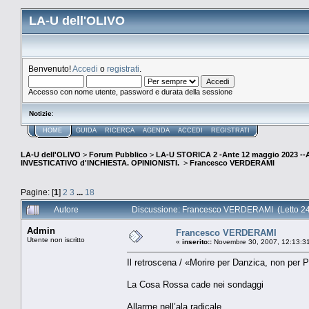
LA-U dell'OLIVO
Benvenuto!
Accedi
o
registrati
.
Accesso con nome utente, password e durata della sessione
Notizie
:
HOME
GUIDA
RICERCA
AGENDA
ACCEDI
REGISTRATI
LA-U dell'OLIVO
>
Forum Pubblico
>
LA-U STORICA 2 -Ante 12 maggio 2023 
INVESTICATIVO d'INCHIESTA. OPINIONISTI.
>
Francesco VERDERAMI
Pagine: [
1
]
2
3
...
18
Autore
Discussione: Francesco VERDERAMI (Letto 24
Admin
Francesco VERDERAMI
Utente non iscritto
«
inserito::
Novembre 30, 2007, 12:13:3
Il retroscena / «Morire per Danzica, non per P
La Cosa Rossa cade nei sondaggi
Allarme nell’ala radicale