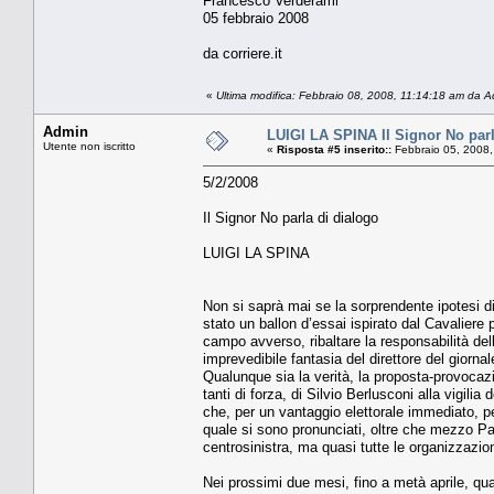
Francesco Verderami
05 febbraio 2008
da corriere.it
«
Ultima modifica: Febbraio 08, 2008, 11:14:18 am da 
Admin
LUIGI LA SPINA Il Signor No parl
Utente non iscritto
«
Risposta #5 inserito::
Febbraio 05, 2008,
5/2/2008
Il Signor No parla di dialogo
LUIGI LA SPINA
Non si saprà mai se la sorprendente ipotesi di 
stato un ballon d’essai ispirato dal Cavaliere
campo avverso, ribaltare la responsabilità dell
imprevedibile fantasia del direttore del giorn
Qualunque sia la verità, la proposta-provocazio
tanti di forza, di Silvio Berlusconi alla vigili
che, per un vantaggio elettorale immediato, per
quale si sono pronunciati, oltre che mezzo Pa
centrosinistra, ma quasi tutte le organizzazioni
Nei prossimi due mesi, fino a metà aprile, qua