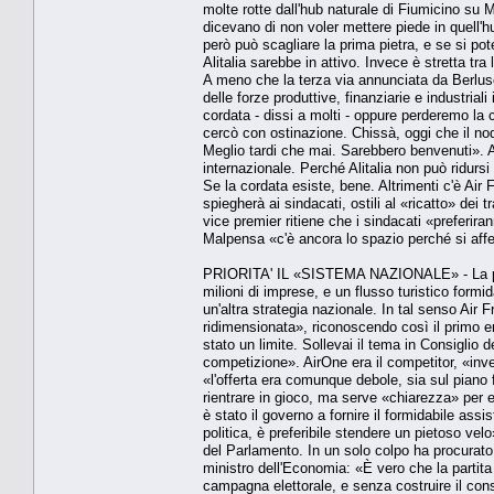
molte rotte dall'hub naturale di Fiumicino su 
dicevano di non voler mettere piede in quell'h
però può scagliare la prima pietra, e se si po
Alitalia sarebbe in attivo. Invece è stretta tra 
A meno che la terza via annunciata da Berlusco
delle forze produttive, finanziarie e industriali
cordata - dissi a molti - oppure perderemo la 
cercò con ostinazione. Chissà, oggi che il no
Meglio tardi che mai. Sarebbero benvenuti». A 
internazionale. Perché Alitalia non può ridursi
Se la cordata esiste, bene. Altrimenti c'è Air
spiegherà ai sindacati, ostili al «ricatto» dei 
vice premier ritiene che i sindacati «preferira
Malpensa «c'è ancora lo spazio perché si affe
PRIORITA' IL «SISTEMA NAZIONALE» - La prior
milioni di imprese, e un flusso turistico formid
un'altra strategia nazionale. In tal senso Air 
ridimensionata», riconoscendo così il primo er
stato un limite. Sollevai il tema in Consiglio d
competizione». AirOne era il competitor, «in
«l'offerta era comunque debole, sia sul piano 
rientrare in gioco, ma serve «chiarezza» per e
è stato il governo a fornire il formidabile assi
politica, è preferibile stendere un pietoso velo
del Parlamento. In un solo colpo ha procurato 
ministro dell'Economia: «È vero che la partita 
campagna elettorale, e senza costruire il co