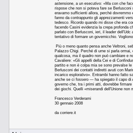
astensione, a un esecutivo: «Ma con che faccia
rispose che non si poteva fare se Berlusconi
eravamo sufficienti allora, perché dovremmo es
fanno da contrappunto gli apprezzamenti verso
tedesco. Ricordo quando mi disse che era cont
facendo Casini evidenzia la crepa profonda ch
parlato con Berlusconi, ieri, il leader dell'Ud
tentativo di formare un governicchio. Vogliono 
Più o meno quanto pensa anche Veltroni, sebb
Palazzo Chigi. Perché di urne si parla ormai, 
qualcosa, ma il quadro non può cambiare e no
Cavaliere: «Gli appelli della Cei e di Confindu
partito e non è colpa mia se sono prevalse le 
Berlusconi dei contatti indiretti avuti con M
incarico esplorativo». Entrambi hanno fatto s
anche se ci fossero — ha spiegato il capo di An 
governo che, tra i primi atti, dovrebbe firmare 
dei giochi. Quelli «miserandi dell'Unione non 
Francesco Verderami
30 gennaio 2008
da corriere.it