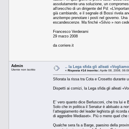
assolutamente una soluzione, un compromesso»
all'orecchio di un dirigente del Pd: «L'import
già cambiando, e il segnale di Bossi rivela anc
anzitempo prenotare i posti nel governo. Una 
escandescenze. Ma finché «Silvio » non cederà,
Francesco Verderami
29 marzo 2008
da corriere.it
Admin
.. la Lega sfida gli alleati «Voglia
Utente non iscritto
«
Risposta #14 inserito::
Aprile 08, 2008, 06:0
Sfiorata la rissa tra Cota e Crosetto durante 
Dispetti ai comizi, la Lega sfida gli alleati «
E’ vero quanto dice Berlusconi, che tra lui e 
Solo che in politica il Senatur è abituato a n
l’atteggiamento del leader leghista gli ricor
di aggredire Mediaset». Più o meno quel che s
Qualche sera fa a Barge, paesino della provinc