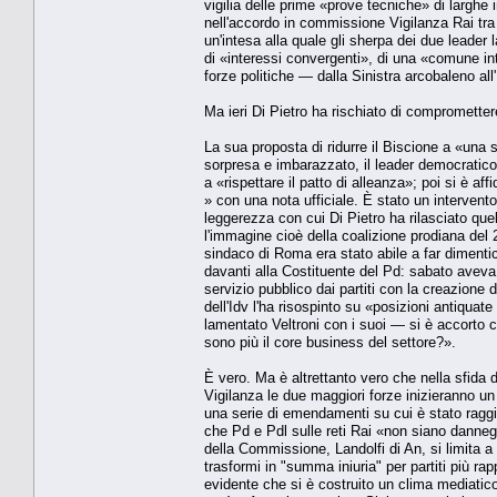
vigilia delle prime «prove tecniche» di largh
nell'accordo in commissione Vigilanza Rai tra P
un'intesa alla quale gli sherpa dei due leader
di «interessi convergenti», di una «comune int
forze politiche — dalla Sinistra arcobaleno a
Ma ieri Di Pietro ha rischiato di compromettere
La sua proposta di ridurre il Biscione a «una 
sorpresa e imbarazzato, il leader democratico h
a «rispettare il patto di alleanza»; poi si è af
» con una nota ufficiale. È stato un intervento 
leggerezza con cui Di Pietro ha rilasciato quel
l'immagine cioè della coalizione prodiana del 
sindaco di Roma era stato abile a far dimentic
davanti alla Costituente del Pd: sabato aveva a
servizio pubblico dai partiti con la creazione
dell'Idv l'ha risospinto su «posizioni antiqua
lamentato Veltroni con i suoi — si è accorto c
sono più il core business del settore?».
È vero. Ma è altrettanto vero che nella sfida d
Vigilanza le due maggiori forze inizieranno un 
una serie di emendamenti su cui è stato raggiu
che Pd e Pdl sulle reti Rai «non siano dannegg
della Commissione, Landolfi di An, si limita
trasformi in "summa iniuria" per partiti più r
evidente che si è costruito un clima mediatico