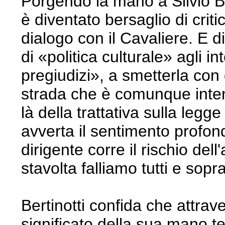
Porgendo la mano a Silvio Be
è diventato bersaglio di criti
dialogo con il Cavaliere. E d
di «politica culturale» agli in
pregiudizi», a smetterla con g
strada che è comunque intenz
là della trattativa sulla legg
avverta il sentimento profo
dirigente corre il rischio de
stavolta falliamo tutti e sopr
Bertinotti confida che attra
significato della sua mano te