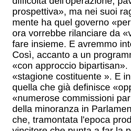
difficoltà dell'operazione, 
prospettiva», ma nei suoi rag
mente ha quel governo «per 
ora vorrebbe rilanciare da «
fare insieme. E avremmo int
Così, accanto a un programm
«con approccio bipartisan». 
«stagione costituente ». E i
quella che già definisce «
«numerose commissioni parl
della minoranza in Parlamen
che, tramontata l'epoca pro
vincitore che punta a far la p