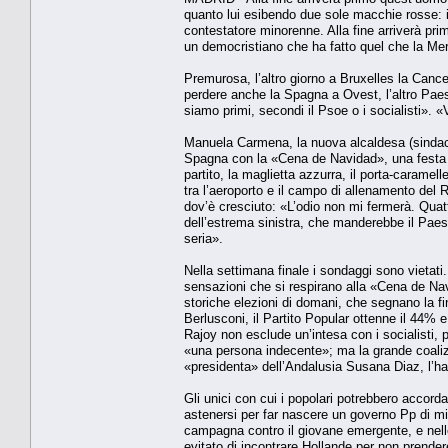
quanto lui esibendo due sole macchie rosse: i
contestatore minorenne. Alla fine arriverà pri
un democristiano che ha fatto quel che la Merk
Premurosa, l’altro giorno a Bruxelles la Cance
perdere anche la Spagna a Ovest, l’altro Paese
siamo primi, secondi il Psoe o i socialisti»
Manuela Carmena, la nuova alcaldesa (sindaco) 
Spagna con la «Cena de Navidad», una festa nat
partito, la maglietta azzurra, il porta-caramell
tra l’aeroporto e il campo di allenamento del R
dov’è cresciuto: «L’odio non mi fermerà. Quattr
dell’estrema sinistra, che manderebbe il Paes
seria».
Nella settimana finale i sondaggi sono vietati
sensazioni che si respirano alla «Cena de Nav
storiche elezioni di domani, che segnano la fi
Berlusconi, il Partito Popular ottenne il 44% 
Rajoy non esclude un’intesa con i socialisti, p
«una persona indecente»; ma la grande coalizi
«presidenta» dell’Andalusia Susana Diaz, l’ha g
Gli unici con cui i popolari potrebbero accordar
astenersi per far nascere un governo Pp di mi
campagna contro il giovane emergente, e nelle 
evitato di incontrare Hollande per non prendere