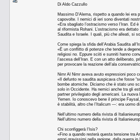
Di Aldo Cazzullo
Massimo D’Alema, rispetto a quando lei era pr
capovolte. I nemici di ieri sono diventati nostri
«Era sbagliato l’ostracismo verso l’Iran. Ed 
al riformista Rohani. L’ostracismo era dettato 
Saudita e Israele. I quali, più che alleati, si 
Come spiega la sfida dell’Arabia Saudita all’I
«È un conflitto di potenze che tende a degenerar
religiosi no. Eppure sciiti e sunniti hanno co
l’ascesa dell’Iran. E con un atto deliberato, 
per provocare la reazione dell’ala conservatri
Nimr Al Nimr aveva avuto espressioni poco cor
«Il defunto re saudita auspicava che fosse “sch
bombe atomiche. Diciamo che è stato uno scam
solo in Occidente. Ha nemici anche tra gli estr
partner privilegiato degli americani. La nuova l
Yemen. Io conoscevo bene il principe Faysal, f
è stabilità, altro che l’Italicum —: era uomo
Nell’ultimo numero della rivista di Italianieur
Nell’ultimo numero della rivista di Italianieur
Chi sconfiggerà l’Isis?
«Fino a quando resterà questa tensione tra Ar
errori gravissimi nella regione, dalla guerra 