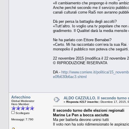
«Il cambiamento che propongo è molto ambizioso
Anche perché secondo me il servizio pubblico
canali culturali come Rai5 non avranno pubbli
Dà per persa la battaglia degli ascolti?
«Tutt’altro. Io voglio una tv popolare che non 
gradimento. Il Qualitel darà la media mensile
Ne ha parlato con Ettore Bernabei?
«Certo. Mi ha raccontato com’era la sua Rai. O
monopolio il pubblico non poteva che seguirti.
22 novembre 2015 (modifica il 22 novembre 2
© RIPRODUZIONE RISERVATA
DA -
http://www.corriere.it/politica/15_novem
e0fb630b6ac3.shtml
Arlecchino
ALDO CAZZULLO. Il secondo turno del
Global Moderator
«
Risposta #217 inserito::
Dicembre 17, 2015, 
Hero Member
Il secondo turno delle elezioni regionali
Scollegato
Marine Le Pen a bocca asciutta
Ma per batterla devono unirsi tutti
Messaggi: 7.790
Il voto non ha solo ridimensionato le aspirazio