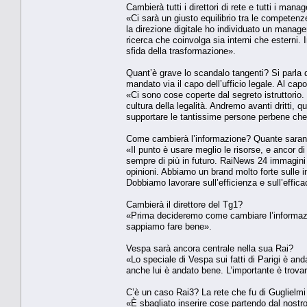
Cambierà tutti i direttori di rete e tutti i mana
«Ci sarà un giusto equilibrio tra le competenz
la direzione digitale ho individuato un manage
ricerca che coinvolga sia interni che esterni. I
sfida della trasformazione».
Quant’è grave lo scandalo tangenti? Si parla di
mandato via il capo dell’ufficio legale. Al ca
«Ci sono cose coperte dal segreto istruttorio.
cultura della legalità. Andremo avanti dritti
supportare le tantissime persone perbene che 
Come cambierà l’informazione? Quante saranno
«Il punto è usare meglio le risorse, e ancor 
sempre di più in futuro. RaiNews 24 immagini e
opinioni. Abbiamo un brand molto forte sulle 
Dobbiamo lavorare sull’efficienza e sull’effic
Cambierà il direttore del Tg1?
«Prima decideremo come cambiare l’informazio
sappiamo fare bene».
Vespa sarà ancora centrale nella sua Rai?
«Lo speciale di Vespa sui fatti di Parigi è 
anche lui è andato bene. L’importante è trovare
C’è un caso Rai3? La rete che fu di Guglielmi
«È sbagliato inserire cose partendo dal nostro 