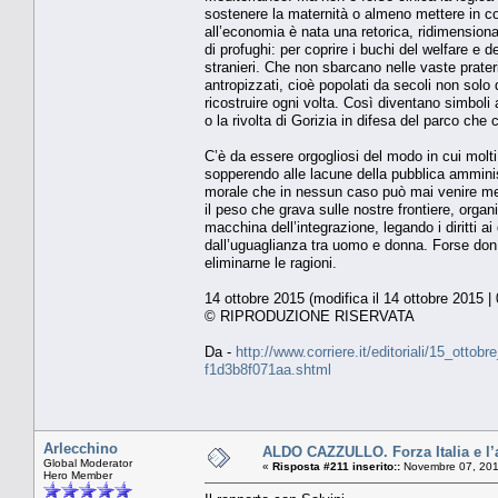
sostenere la maternità o almeno mettere in co
all’economia è nata una retorica, ridimensiona
di profughi: per coprire i buchi del welfare e 
stranieri. Che non sbarcano nelle vaste prate
antropizzati, cioè popolati da secoli non solo 
ricostruire ogni volta. Così diventano simboli 
o la rivolta di Gorizia in difesa del parco che
C’è da essere orgogliosi del modo in cui molti 
sopperendo alle lacune della pubblica amminis
morale che in nessun caso può mai venire meno
il peso che grava sulle nostre frontiere, organi
macchina dell’integrazione, legando i diritti a
dall’uguaglianza tra uomo e donna. Forse don A
eliminarne le ragioni.
14 ottobre 2015 (modifica il 14 ottobre 2015 |
© RIPRODUZIONE RISERVATA
Da -
http://www.corriere.it/editoriali/15_ott
f1d3b8f071aa.shtml
Arlecchino
ALDO CAZZULLO. Forza Italia e l’al
Global Moderator
«
Risposta #211 inserito::
Novembre 07, 201
Hero Member