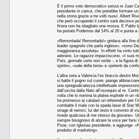
È il primo voto democratico senza re Juan Car
presidente in carica, che potrebbe formare un
nella storia grazie a tre volti nuovi. Albert Riv
che però occupando il centro sarà decisivo per
finora non ha sbagliato una mossa. E Pablo I
ha portato Podemos dal 14% al 20 e punta a su
«Remontada! Remontada!» gridava alla fine di 
leader spagnolo che parla inglese», «sono Dav
maggioranza assoluta». In effetti ha vinto tutti
adorano. Le ragazze impazziscono. «I suoi mee
País, giornale certo non ostile -; e la figura d
spirito», «sale della terra» e «potenti da conf
L’altra sera a Valencia l’ex braccio destro Mo
si batte il pugno sul cuore, piange abbraccia
una spregiudicatezza intellettuale impression
dall’uscita dalla Nato all’ossequio al re. Co
volta che lo nomina la platea esplode in un «b
ha promesso ai catalani un referendum per l’i
combatte il male con la spada laser di Star Wa
strage di nemici; lui del resto è convinto di 
rivedo qualcosa di me stesso da giovane». U
sempre bisognoso di alzare la voce per farsi
Psoe, con Iglesias presidente, e aggiunge: «N
prodotto di marketing».