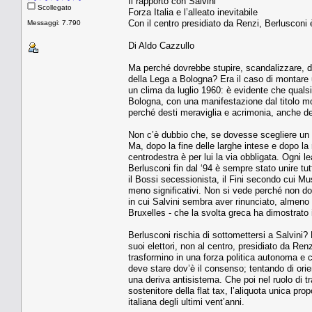
Il rapporto con Salvini
Scollegato
Forza Italia e l’alleato inevitabile
Con il centro presidiato da Renzi, Berlusconi 
Messaggi: 7.790
Di Aldo Cazzullo
Ma perché dovrebbe stupire, scandalizzare, div
della Lega a Bologna? Era il caso di montare
un clima da luglio 1960: è evidente che qualsia
Bologna, con una manifestazione dal titolo molt
perché desti meraviglia e acrimonia, anche den
Non c’è dubbio che, se dovesse scegliere un
Ma, dopo la fine delle larghe intese e dopo la r
centrodestra è per lui la via obbligata. Ogni 
Berlusconi fin dal ‘94 è sempre stato unire tutti
il Bossi secessionista, il Fini secondo cui Mu
meno significativi. Non si vede perché non do
in cui Salvini sembra aver rinunciato, almeno a 
Bruxelles - che la svolta greca ha dimostrato 
Berlusconi rischia di sottomettersi a Salvini? 
suoi elettori, non al centro, presidiato da Renz
trasformino in una forza politica autonoma e c
deve stare dov’è il consenso; tentando di orie
una deriva antisistema. Che poi nel ruolo di tr
sostenitore della flat tax, l’aliquota unica pr
italiana degli ultimi vent’anni.