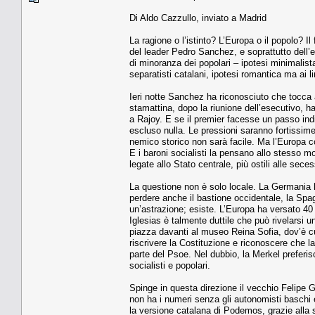
Di Aldo Cazzullo, inviato a Madrid
La ragione o l’istinto? L’Europa o il popolo? Il 
del leader Pedro Sanchez, e soprattutto dell’
di minoranza dei popolari – ipotesi minimalist
separatisti catalani, ipotesi romantica ma ai li
Ieri notte Sanchez ha riconosciuto che tocca a
stamattina, dopo la riunione dell’esecutivo, h
a Rajoy. E se il premier facesse un passo ind
escluso nulla. Le pressioni saranno fortissime.
nemico storico non sarà facile. Ma l’Europa 
E i baroni socialisti la pensano allo stesso mo
legate allo Stato centrale, più ostili alle sec
La questione non è solo locale. La Germania h
perdere anche il bastione occidentale, la Spa
un’astrazione; esiste. L’Europa ha versato 40
Iglesias è talmente duttile che può rivelarsi 
piazza davanti al museo Reina Sofia, dov’è c
riscrivere la Costituzione e riconoscere che 
parte del Psoe. Nel dubbio, la Merkel preferi
socialisti e popolari.
Spinge in questa direzione il vecchio Felipe 
non ha i numeri senza gli autonomisti baschi e
la versione catalana di Podemos, grazie alla s