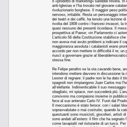
Il «prodotto di marketing» sarebbe Rivera. In
anti-Iglesias e l’ha trovato nel giovane catal
rivoluzionario borghese. Il maggior peso politi
nervoso, irritabile. Resta un personaggio inte
dei teatri e dei caffè, ha tenuto una lezione d
rivolta del 1808 contro i francesi invasori, la
quasi nessuno dei presenti ricordava. Il messa
prospettiva al Paese; «in Parlamento ci aster
L’articolo 56 della Costituzione stabilisce che
non aveva mai avuto problemi a indicare il c
maggioranza assoluta i catalanisti erano pron
accordo per non mettere in difficoltà il re; u
riuscì a governare grazie al liberaldemocratic
stessa fine.
Re Felipe peraltro se la sta cavando bene, an
intendono mettere davvero in discussione la m
Leonor di regnare: il padre non le ha dato il ti
spagnoli non rimpiangono Juan Carlos ma l’hann
all’elefante. Indimenticabile il suo messaggi
sbagliato, mi spiace, non succederà più. L’an
convivono ma compaiono insieme in pubblico. 
fece al suo antenato Carlo IV. Fuori dal Prado
Il meccanismo è stato feroce: con i salari bloc
sopravvalutate o mai costruite; quando la caten
questuanti sono musicisti, giocolieri, artisti 
sono andati all’estero: il film che ha segnato 
come lavapiatti nel ristorante di un turco. Per