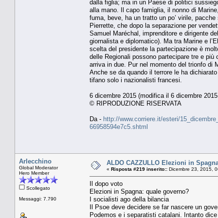
dalla figlia; ma in un Paese di politici sussieg
alla mano. Il capo famiglia, il nonno di Marin
fuma, beve, ha un tratto un po’ virile, pacche 
Pierrette, che dopo la separazione per vendet
Samuel Maréchal, imprenditore e dirigente del
giornalista e diplomatico). Ma tra Marine e l’E
scelta del presidente la partecipazione è molt
delle Regionali possono partecipare tre e più c
arriva in due. Pur nel momento del trionfo di
Anche se da quando il terrore le ha dichiarato
tifano solo i nazionalisti francesi.
6 dicembre 2015 (modifica il 6 dicembre 2015 
© RIPRODUZIONE RISERVATA
Da -
http://www.corriere.it/esteri/15_dicembr
66958594e7c5.shtml
Arlecchino
ALDO CAZZULLO Elezioni in Spagna: q
Global Moderator
«
Risposta #219 inserito::
Dicembre 23, 2015, 0
Hero Member
Il dopo voto
Scollegato
Elezioni in Spagna: quale governo?
I socialisti ago della bilancia
Messaggi: 7.790
Il Psoe deve decidere se far nascere un gover
Podemos e i separatisti catalani. Intanto dic