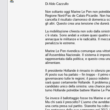
Di Aldo Cazzullo
Non soltanto oggi Marine Le Pen non potrebbe 
Regione Nord-Pas de Calais-Picardie. Non ha
cancella il risultato clamoroso di domenica sco
gli altri. Questo crea una tensione che durerà
La mobilitazione chiesta non solo dalla sinist
c’è stata. Sono andati a votare quasi quattro 
annacqua le militanze e le radicalità. Il mecc
penalizza le estreme.
Marine Le Pen rivendica comunque una vittoria 
all’Assemblea Nazionale. Il sistema è impostat
rappresentata dalla politica; e questo crea u
alimentare.
Il presidente Hollande è rimasto in silenzio pe
Al posto suo ha parlato – fin troppo - il primo 
governavano tutte le regioni; il passo indietro
sarà quasi certamente Hollande. Il problema pe
candidato unico della sinistra: una chance po
turno Hollande potrebbe battere Marine Le Pe
Se invece il ballottaggio fosse tra Marine e u
Ma chi sarà il prescelto? L’uomo che avrebbe 
una certa presa sul partito. Stanotte ha colto 
l’ex portavoce della sua campagna nel 2012, 