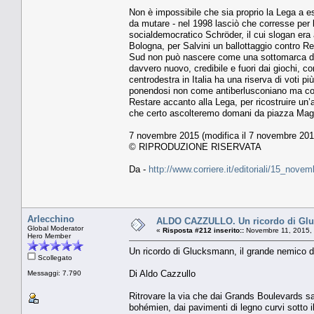
Non è impossibile che sia proprio la Lega a e
da mutare - nel 1998 lasciò che corresse per la
socialdemocratico Schröder, il cui slogan era 
Bologna, per Salvini un ballottaggio contro Re
Sud non può nascere come una sottomarca di 
davvero nuovo, credibile e fuori dai giochi, co
centrodestra in Italia ha una riserva di voti p
ponendosi non come antiberlusconiano ma come
Restare accanto alla Lega, per ricostruire un’a
che certo ascolteremo domani da piazza Magg
7 novembre 2015 (modifica il 7 novembre 2015
© RIPRODUZIONE RISERVATA
Da -
http://www.corriere.it/editoriali/15_nove
Arlecchino
ALDO CAZZULLO. Un ricordo di Glu
Global Moderator
«
Risposta #212 inserito::
Novembre 11, 2015, 
Hero Member
Un ricordo di Glucksmann, il grande nemico d
Scollegato
Di Aldo Cazzullo
Messaggi: 7.790
Ritrovare la via che dai Grands Boulevards s
bohémien, dai pavimenti di legno curvi sotto i