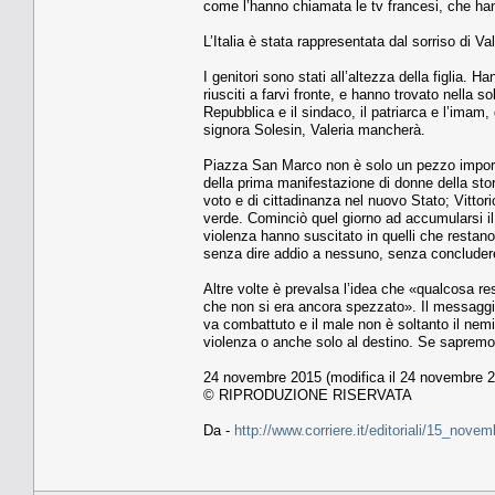
come l’hanno chiamata le tv francesi, che ha
L’Italia è stata rappresentata dal sorriso di Val
I genitori sono stati all’altezza della figlia. 
riusciti a farvi fronte, e hanno trovato nella 
Repubblica e il sindaco, il patriarca e l’imam,
signora Solesin, Valeria mancherà.
Piazza San Marco non è solo un pezzo importante
della prima manifestazione di donne della stor
voto e di cittadinanza nel nuovo Stato; Vittor
verde. Cominciò quel giorno ad accumularsi il d
violenza hanno suscitato in quelli che restano
senza dire addio a nessuno, senza concluder
Altre volte è prevalsa l’idea che «qualcosa re
che non si era ancora spezzato». Il messaggio
va combattuto e il male non è soltanto il nemi
violenza o anche solo al destino. Se sapremo r
24 novembre 2015 (modifica il 24 novembre 2
© RIPRODUZIONE RISERVATA
Da -
http://www.corriere.it/editoriali/15_nov