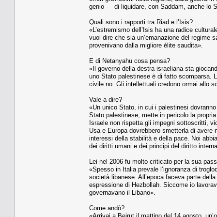
genio — di liquidare, con Saddam, anche lo Sta
Quali sono i rapporti tra Riad e l’Isis?
«L’estremismo dell’Isis ha una radice cultural
vuol dire che sia un’emanazione del regime sa
provenivano dalla migliore élite saudita».
E di Netanyahu cosa pensa?
«Il governo della destra israeliana sta giocand
uno Stato palestinese è di fatto scomparsa. La 
civile no. Gli intellettuali credono ormai all
Vale a dire?
«Un unico Stato, in cui i palestinesi dovranno 
Stato palestinese, mette in pericolo la propri
Israele non rispetta gli impegni sottoscritti, 
Usa e Europa dovrebbero smetterla di avere nella
interessi della stabilità e della pace. Noi abb
dei diritti umani e dei principi del diritto inter
Lei nel 2006 fu molto criticato per la sua pas
«Spesso in Italia prevale l’ignoranza di troglo
società libanese. All’epoca faceva parte della
espressione di Hezbollah. Siccome io lavoravo 
governavano il Libano».
Come andò?
«Arrivai a Beirut il mattino del 14 agosto, un