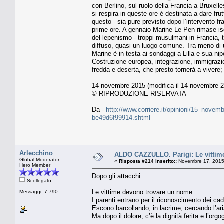
con Berlino, sul ruolo della Francia a Bruxelle
si respira in queste ore è destinata a dare fr
questo - sia pure previsto dopo l’intervento fra
prime ore. A gennaio Marine Le Pen rimase isol
del lepenismo - troppi musulmani in Francia, t
diffuso, quasi un luogo comune. Tra meno di un
Marine è in testa ai sondaggi a Lilla e sua ni
Costruzione europea, integrazione, immigrazi
fredda e deserta, che presto tornerà a vivere; 
14 novembre 2015 (modifica il 14 novembre 2
© RIPRODUZIONE RISERVATA
Da -
http://www.corriere.it/opinioni/15_novem
be49d6f99914.shtml
Arlecchino
ALDO CAZZULLO. Parigi: Le vittim
Global Moderator
«
Risposta #214 inserito::
Novembre 17, 2015
Hero Member
Dopo gli attacchi
Scollegato
Le vittime devono trovare un nome
Messaggi: 7.790
I parenti entrano per il riconoscimento dei cad
Escono barcollando, in lacrime, cercando l’ar
Ma dopo il dolore, c’è la dignità ferita e l’orgog