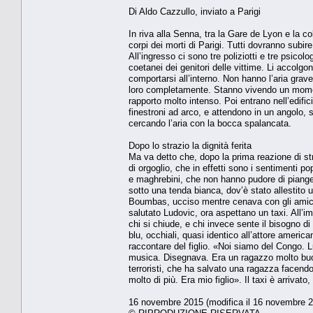
Di Aldo Cazzullo, inviato a Parigi
In riva alla Senna, tra la Gare de Lyon e la co
corpi dei morti di Parigi. Tutti dovranno subire
All’ingresso ci sono tre poliziotti e tre psico
coetanei dei genitori delle vittime. Li accol
comportarsi all’interno. Non hanno l’aria grav
loro completamente. Stanno vivendo un moment
rapporto molto intenso. Poi entrano nell’edifi
finestroni ad arco, e attendono in un angolo, 
cercando l’aria con la bocca spalancata.
Dopo lo strazio la dignità ferita
Ma va detto che, dopo la prima reazione di stra
di orgoglio, che in effetti sono i sentimenti po
e maghrebini, che non hanno pudore di piangere,
sotto una tenda bianca, dov’è stato allestito u
Boumbas, ucciso mentre cenava con gli amici a
salutato Ludovic, ora aspettano un taxi. All’i
chi si chiude, e chi invece sente il bisogno di p
blu, occhiali, quasi identico all’attore ameri
raccontare del figlio. «Noi siamo del Congo. L
musica. Disegnava. Era un ragazzo molto buon
terroristi, che ha salvato una ragazza facend
molto di più. Era mio figlio». Il taxi è arrivat
16 novembre 2015 (modifica il 16 novembre 2