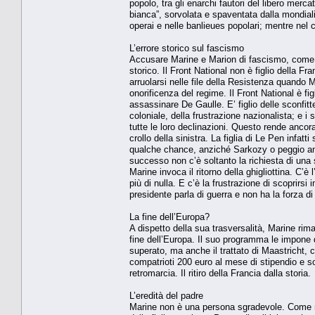
popolo, tra gli enarchi fautori del libero merc
bianca”, sorvolata e spaventata dalla mondiali
operai e nelle banlieues popolari; mentre nel c
L’errore storico sul fascismo
Accusare Marine e Marion di fascismo, come da
storico. Il Front National non è figlio della F
arruolarsi nelle file della Resistenza quando 
onorificenza del regime. Il Front National è fi
assassinare De Gaulle. E’ figlio delle sconfitt
coloniale, della frustrazione nazionalista; e i 
tutte le loro declinazioni. Questo rende ancor
crollo della sinistra. La figlia di Le Pen infat
qualche chance, anziché Sarkozy o peggio anco
successo non c’è soltanto la richiesta di una st
Marine invoca il ritorno della ghigliottina. C’
più di nulla. E c’è la frustrazione di scoprirsi
presidente parla di guerra e non ha la forza di
La fine dell’Europa?
A dispetto della sua trasversalità, Marine ri
fine dell’Europa. Il suo programma le impone d
superato, ma anche il trattato di Maastricht, 
compatrioti 200 euro al mese di stipendio e s
retromarcia. Il ritiro della Francia dalla storia.
L’eredità del padre
Marine non è una persona sgradevole. Come no