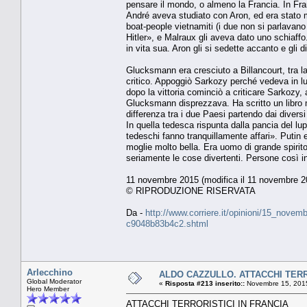
pensare il mondo, o almeno la Francia. In Franc
André aveva studiato con Aron, ed era stato molt
boat-people vietnamiti (i due non si parlavan
Hitler», e Malraux gli aveva dato uno schiaffo.
in vita sua. Aron gli si sedette accanto e gli
Glucksmann era cresciuto a Billancourt, tra la
critico. Appoggiò Sarkozy perché vedeva in lui 
dopo la vittoria cominciò a criticare Sarkozy,
Glucksmann disprezzava. Ha scritto un libro m
differenza tra i due Paesi partendo dai divers
In quella tedesca rispunta dalla pancia del lupo
tedeschi fanno tranquillamente affari». Putin e
moglie molto bella. Era uomo di grande spirito
seriamente le cose divertenti. Persone così in
11 novembre 2015 (modifica il 11 novembre 20
© RIPRODUZIONE RISERVATA
Da -
http://www.corriere.it/opinioni/15_nov
c9048b83b4c2.shtml
Arlecchino
ALDO CAZZULLO. ATTACCHI TERR
Global Moderator
«
Risposta #213 inserito::
Novembre 15, 2015
Hero Member
ATTACCHI TERRORISTICI IN FRANCIA