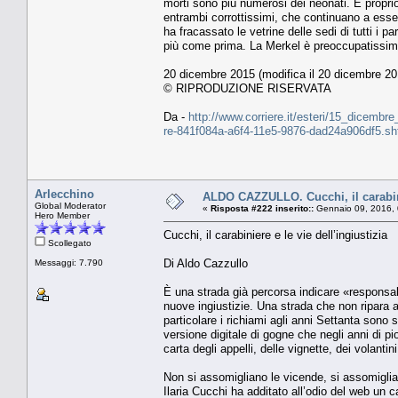
morti sono più numerosi dei neonati. È proprio 
entrambi corrottissimi, che continuano a esser
ha fracassato le vetrine delle sedi di tutti i 
più come prima. La Merkel è preoccupatissim
20 dicembre 2015 (modifica il 20 dicembre 20
© RIPRODUZIONE RISERVATA
Da -
http://www.corriere.it/esteri/15_dicembr
re-841f084a-a6f4-11e5-9876-dad24a906df5.sh
Arlecchino
ALDO CAZZULLO. Cucchi, il carabinie
Global Moderator
«
Risposta #222 inserito::
Gennaio 09, 2016, 
Hero Member
Cucchi, il carabiniere e le vie dell’ingiustizia
Scollegato
Di Aldo Cazzullo
Messaggi: 7.790
È una strada già percorsa indicare «responsab
nuove ingiustizie. Una strada che non ripara a 
particolare i richiami agli anni Settanta sono
versione digitale di gogne che negli anni di 
carta degli appelli, delle vignette, dei volantini
Non si assomigliano le vicende, si assomigli
Ilaria Cucchi ha additato all’odio del web un ca