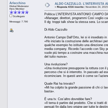
Arlecchino
ALDO CAZZULLO. L’INTERVISTA 
Global Moderator
«
Risposta #216 inserito::
Novembre 24, 2015,
Hero Member
Politica L’INTERVISTA ANTONIO CAMPO D
Scollegato
«Manager, direttori, programmi Così voglio ca
Il dg: troppi talk show la stessa sera. Lo sca
Messaggi: 7.790
Di Aldo Cazzullo
Antonio Campo Dall’Orto, lei si è insediato i
«Ho iniziato la costruzione delle architravi p
qualche esempio ho istituito una direzione crea
media company. Ricordo l’accordo con Sky per 
vuole più tempo a costruire una macchina nu
del tutto nuova».
Una rivoluzione?
«Una rivoluzione presuppone la rottura con il
percorso che si è interrotto. In passato ad es
ricominciare. In questi anni è come se l’azie
Quale Rai ha trovato?
«Mi ha colpito la grande passione di chi ci la
basta».
È una tv. Cos’altro dovrebbe fare?
«Il tema è partire dal prodotto. Che si tratti
pensati fin dalla loro origine per tutte le desti