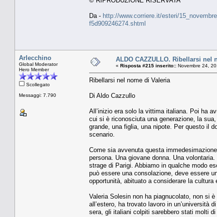
© RIPRODUZIONE RISERVATA
Da -
http://www.corriere.it/esteri/15_novembr
f5d909246274.shtml
Arlecchino
ALDO CAZZULLO. Ribellarsi nel n
Global Moderator
«
Risposta #215 inserito::
Novembre 24, 20
Hero Member
Ribellarsi nel nome di Valeria
Scollegato
Di Aldo Cazzullo
Messaggi: 7.790
All’inizio era solo la vittima italiana. Poi ha
cui si è riconosciuta una generazione, la sua,
grande, una figlia, una nipote. Per questo il 
scenario.
Come sia avvenuta questa immedesimazione, è 
persona. Una giovane donna. Una volontaria. U
strage di Parigi. Abbiamo in qualche modo eso
può essere una consolazione, deve essere un i
opportunità, abituato a considerare la cultura
Valeria Solesin non ha piagnucolato, non si è 
all’estero, ha trovato lavoro in un’università d
sera, gli italiani colpiti sarebbero stati molti