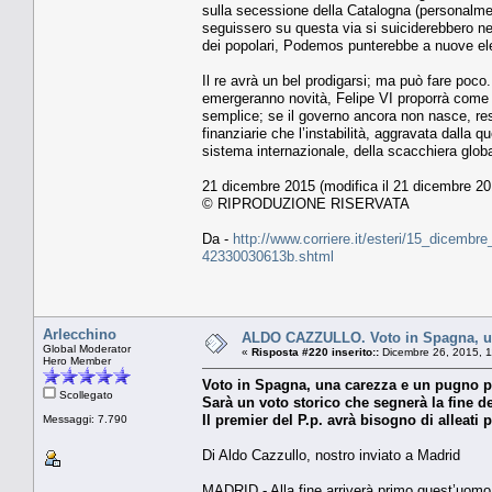
sulla secessione della Catalogna (personalment
seguissero su questa via si suiciderebbero ne
dei popolari, Podemos punterebbe a nuove elez
Il re avrà un bel prodigarsi; ma può fare poco
emergeranno novità, Felipe VI proporrà come 
semplice; se il governo ancora non nasce, res
finanziarie che l’instabilità, aggravata dalla 
sistema internazionale, della scacchiera glob
21 dicembre 2015 (modifica il 21 dicembre 20
© RIPRODUZIONE RISERVATA
Da -
http://www.corriere.it/esteri/15_dicembr
42330030613b.shtml
Arlecchino
ALDO CAZZULLO. Voto in Spagna, una 
Global Moderator
«
Risposta #220 inserito::
Dicembre 26, 2015, 1
Hero Member
Voto in Spagna, una carezza e un pugno per
Scollegato
Sarà un voto storico che segnerà la fine de
Il premier del P.p. avrà bisogno di alleati
Messaggi: 7.790
Di Aldo Cazzullo, nostro inviato a Madrid
MADRID - Alla fine arriverà primo quest’uomo 