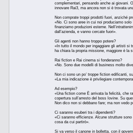
complementari, pensando anche ai giovani. Oggi
innovare Rai3, ma ancora non si è trovata una
Non comprate troppi prodotti fuori, anziché pro
«No. Ci sono aree in cui noi produciamo solo i
finanziamo produzioni esterne. Nell’intratteni
dall’azienda, e vanno cercate fuori».
Gli agenti non hanno troppo potere?
«In tutto il mondo per ingaggiare gli artisti si 
ha chiara la propria missione, maggiore è la s
Rai fiction e Rai cinema si fonderanno?
«No. Sono due modelli di business molto dive
Non ci sono un po’ troppe fiction edificanti, su
«La mia indicazione è privilegiare contempora
Ad esempio?
«Una fiction come È arrivata la felicità, che
copertura sull’arresto del boss Iovine. Su qu
Non dico non si debbano fare; ma non vedo p
Ci saranno esuberi tra i dipendenti?
«Ci saranno efficienze. Alcune strutture sono
cosa da cui partirò».
Si va verso il canone in bolletta, con il gover