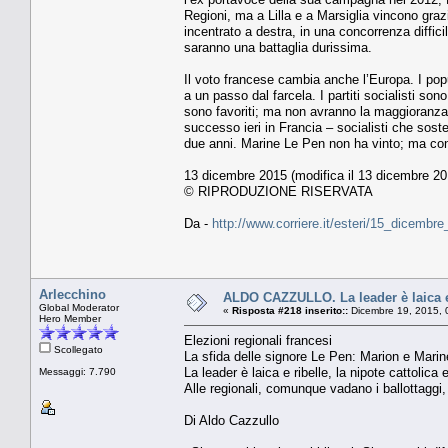
Regioni, ma a Lilla e a Marsiglia vincono grazie
incentrato a destra, in una concorrenza diffic
saranno una battaglia durissima.
Il voto francese cambia anche l’Europa. I popu
a un passo dal farcela. I partiti socialisti s
sono favoriti; ma non avranno la maggioranza a
successo ieri in Francia – socialisti che sos
due anni. Marine Le Pen non ha vinto; ma cont
13 dicembre 2015 (modifica il 13 dicembre 20
© RIPRODUZIONE RISERVATA
Da -
http://www.corriere.it/esteri/15_dicemb
Arlecchino
ALDO CAZZULLO. La leader è laica e r
Global Moderator
«
Risposta #218 inserito::
Dicembre 19, 2015, 
Hero Member
Elezioni regionali francesi
Scollegato
La sfida delle signore Le Pen: Marion e Marin
La leader è laica e ribelle, la nipote cattolica 
Messaggi: 7.790
Alle regionali, comunque vadano i ballottaggi, 
Di Aldo Cazzullo