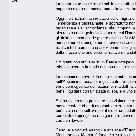
La paura forse non è la più nobile delle atti
neppure negata e rimossa, come fa la sinistr
Oggi molti italiani hanno paura delle migrazio
l’emergenza è gestita male, e soprattutto non n
organizzare sia l’accoglienza, sia i rimpatri; 
sicurezza anche psicologica senza cui l’integra
gli italiani sanno che le guerre civili nel Nord
anni se non decenni; e non intravedono ancora 
trafficanti di uomini, e di selezionare all’orig
dalla massa che andrebbe fermata o rimandata
I migranti non arrivano in un Paese prospero, 
crisi ha lacerato in modo devastante il tessuto
Le reazioni emotive di fronte a migranti che 
sull’Appennino toscano, e gli scontri tra i pa
sono conseguenze del razzismo, ma dell’insic
bensì liquidata con un’alzata di spalle o uno
Sui media tende a prevalere una visione irenica
basso costo e chef di ristoranti etnici; tanto i
può rivelarsi un sollievo per il sistema produ
combattere ogni giorno una guerra tra poveri per
casa e il lavoro.
Certo, alle società esangui e anziane d’Europa
Mediterraneo. Ma non è forse cinica la logica 