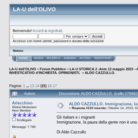
LA-U dell'OLIVO
Benvenuto!
Accedi
o
registrati
.
Accesso con nome utente, password e durata della sessione
Notizie
:
HOME
GUIDA
RICERCA
AGENDA
ACCEDI
REGISTRATI
LA-U dell'OLIVO
>
Forum Pubblico
>
LA-U STORICA 2 -Ante 12 maggio 2023 
INVESTICATIVO d'INCHIESTA. OPINIONISTI.
>
ALDO CAZZULLO.
Pagine:
1
...
13
14
[
15
]
16
17
Autore
Discussione: ALDO CAZZULLO. (Letto 276992 
Arlecchino
ALDO CAZZULLO. Immigrazione, la p
Global Moderator
«
Risposta #210 inserito::
Ottobre 14, 2015, 0
Hero Member
Gli italiani e i migranti
Scollegato
Immigrazione, la paura della gente non è una
Messaggi: 7.790
Di Aldo Cazzullo