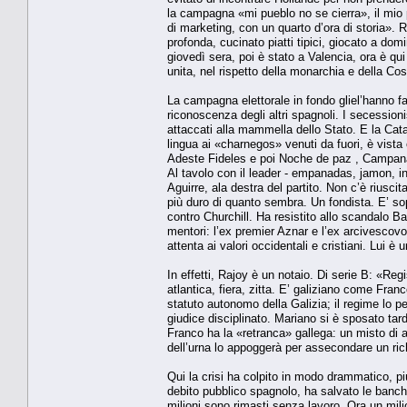
la campagna «mi pueblo no se cierra», il mio 
di marketing, con un quarto d’ora di storia». Ri
profonda, cucinato piatti tipici, giocato a domi
giovedì sera, poi è stato a Valencia, ora è q
unita, nel rispetto della monarchia e della Co
La campagna elettorale in fondo gliel’hanno fa
riconoscenza degli altri spagnoli. I secession
attaccati alla mammella dello Stato. E la Cata
lingua ai «charnegos» venuti da fuori, è vista 
Adeste Fideles e poi Noche de paz , Campana s
Al tavolo con il leader - empanadas, jamon, in
Aguirre, ala destra del partito. Non c’è riusci
più duro di quanto sembra. Un fondista. E’ so
contro Churchill. Ha resistito allo scandalo Bar
mentori: l’ex premier Aznar e l’ex arcivesco
attenta ai valori occidentali e cristiani. Lui
In effetti, Rajoy è un notaio. Di serie B: «Re
atlantica, fiera, zitta. E’ galiziano come Fra
statuto autonomo della Galizia; il regime lo p
giudice disciplinato. Mariano si è sposato tardi,
Franco ha la «retranca» gallega: un misto di a
dell’urna lo appoggerà per assecondare un ric
Qui la crisi ha colpito in modo drammatico, p
debito pubblico spagnolo, ha salvato le banch
milioni sono rimasti senza lavoro. Ora un milio