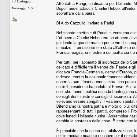
Scollegato
Attentati a Parigi, un disastro per Hollande. M
Dopo i nuovi attacchi Charlie Hebdo, all’indoma
Messaggi: 7.790
sopraffare dalla paura
Di Aldo Cazzullo, inviato a Parigi
Nel sabato spettrale di Parigi si consuma anch
L’attacco a Charlie Hebdo era un attacco ai val
guidando la grande marcia per le vie della ca
rimbalzo: il presidente era stato all’altezza d
Francia reagirà, si mostrerà compatta contro i
Per tutti: per l’apparato di sicurezza dello Sta
delicato e difficile tra il ventre del Paese e gl
giocava Francia-Germania, derby d’Europa, pri
tedesca, contro la nazionale francese «blanc-
contro la sua tifoseria «meticcia»: una parola
notte il presidente ha parlato al Paese. Poi si
quel che fanno i politici quando fronteggiano un
consigli dei ministri e consigli di sicurezza. 
volevano essere sbrigativi - «saremo spietati» 
Difendiamo la nostra patria e molto di più; dife
rappresentanti di tutti i partiti, compreso il Fr
dove lunedì Hollande riunirà l’Assemblea nazi
cambia la sostanza delle cose. È certo che la
È probabile che la carica di stabilizzazione,
nell’immediato ricadute negative per il presiden