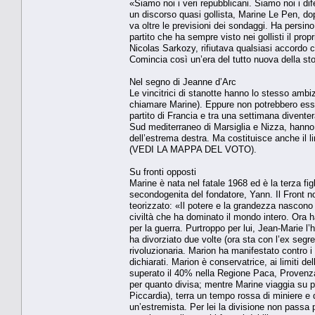
«Siamo noi i veri repubblicani. Siamo noi i dife
un discorso quasi gollista, Marine Le Pen, do
va oltre le previsioni dei sondaggi. Ha persi
partito che ha sempre visto nei gollisti il prop
Nicolas Sarkozy, rifiutava qualsiasi accordo co
Comincia così un’era del tutto nuova della st
Nel segno di Jeanne d’Arc
Le vincitrici di stanotte hanno lo stesso amb
chiamare Marine). Eppure non potrebbero esser
partito di Francia e tra una settimana diventera
Sud mediterraneo di Marsiglia e Nizza, hanno s
dell’estrema destra. Ma costituisce anche il li
(VEDI LA MAPPA DEL VOTO).
Su fronti opposti
Marine è nata nel fatale 1968 ed è la terza fi
secondogenita del fondatore, Yann. Il Front non
teorizzato: «Il potere e la grandezza nascono 
civiltà che ha dominato il mondo intero. Ora h
per la guerra. Purtroppo per lui, Jean-Marie l
ha divorziato due volte (ora sta con l’ex segre
rivoluzionaria. Marion ha manifestato contro 
dichiarati. Marion è conservatrice, ai limiti d
superato il 40% nella Regione Paca, Provenza
per quanto divisa; mentre Marine viaggia su p
Piccardia), terra un tempo rossa di miniere e di
un’estremista. Per lei la divisione non passa più