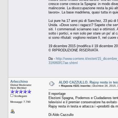
cresce come cresce la Spagna: in modo disegua
malinconie. La disoccupazione resta la più alta
lavoro». La base madrilena, quasi tutta in qu
Lui pure ha 17 anni più di Sanchez, 23 più di 
Unida. «Dove sono i ragazzi? Sapete che servon
siti. I commensali sciamano sazi e ottimisti. A
sotto i portici, e non solo per stare un po’ al
si sono rifiutati: vogliono restare lì, nel cuo
19 dicembre 2015 (modifica il 19 dicembre 20
© RIPRODUZIONE RISERVATA
Da -
http://www.corriere.it/esteri/15_dicemb
31f6f60f17ae.shtml
Arlecchino
ALDO CAZZULLO. Rajoy resta in testa
Global Moderator
«
Risposta #221 inserito::
Dicembre 26, 2015, 
Hero Member
Il reportage
Scollegato
Elezioni Spagna, Podemos e Ciudadanos tentano 
televisivi e il premier conservatore ha evitato d
Messaggi: 7.790
Rajoy resta in testa e attacca i «prodotti da 
Di Aldo Cazzullo