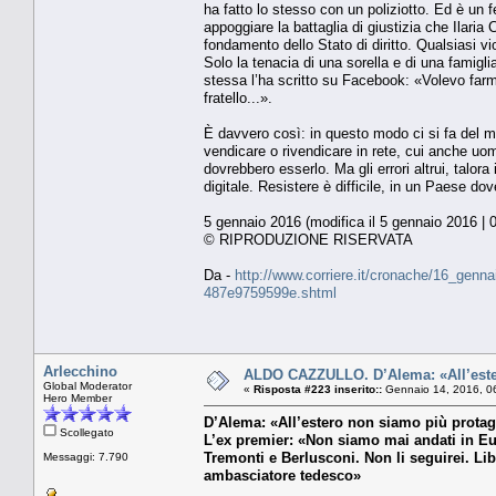
ha fatto lo stesso con un poliziotto. Ed è un 
appoggiare la battaglia di giustizia che Ilaria C
fondamento dello Stato di diritto. Qualsiasi v
Solo la tenacia di una sorella e di una famigli
stessa l’ha scritto su Facebook: «Volevo farm
fratello...».
È davvero così: in questo modo ci si fa del mal
vendicare o rivendicare in rete, cui anche uom
dovrebbero esserlo. Ma gli errori altrui, talo
digitale. Resistere è difficile, in un Paese d
5 gennaio 2016 (modifica il 5 gennaio 2016 | 
© RIPRODUZIONE RISERVATA
Da -
http://www.corriere.it/cronache/16_genna
487e9759599e.shtml
Arlecchino
ALDO CAZZULLO. D’Alema: «All’estero
Global Moderator
«
Risposta #223 inserito::
Gennaio 14, 2016, 0
Hero Member
D’Alema: «All’estero non siamo più protago
Scollegato
L’ex premier: «Non siamo mai andati in Eu
Tremonti e Berlusconi. Non li seguirei. Li
Messaggi: 7.790
ambasciatore tedesco»