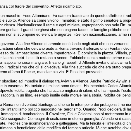
nza col furore del convertito. Affetto ricambiato.
o un maschio. Ecco Altamirano. Fa carriera trascinato da questo affetto e il ra
 e subito. Allende sa come vivono i minatori: è stato il primo senatore a proporre 
prudenza. Nazionalizzare il rame e ogni miniera, espropriando non solo l’Itt, ma a
e gonfiati. I grandi borghesi che non pagano tasse, le famiglie politiche così
irano non si scompone ed elenca le urgenze. «Se non nazionalizziamo, armo i 
la il governo. Alla fine Allende si arrende confidando negli aiuti che non ver
ocristiani cileni che cercano aiuto a Roma trovano il silenzio di un Fanfani 
so dall’ambasciatore diventa imperforabile. E comincia la piazza. Villarin, 
ila chilometri. Le città restano a secco. Fabbriche senza materie prime e dai
appiamo cosa mangiare. Invano gli appelli di Allende invitano alla calma las
o il radicalismo che gli si chiedeva. Alla fine succede ciò che era stato prepa
overno affama il Paese, mandiamolo via. E Pinochet provvede.
bagliato ad impedire il dialogo tra Aylwin e Allende. Anche Patricio Aylwin si 
te in caserma. Ha taciuto e i militari sono rimasti. Ho incontrato Carlos Altam
olpevole «della tragedia che ha ucciso migliaia di cileni, che ha imposto l’esili
ccolta in un libro, esempio inutile della morale nella storia. Nobiltà del pen
 Roma non diventerà Santiago anche se le intemperie dei protagonisti ne rico
ell’infantilismo politico nascosto nel terrorismo. Quando Prodi deciderà di las
immagina di bombardarlo. Il Cavaliere, Fini e Calderoli non si metteranno in div
ile sciagurato. Compagni di coalizione in eterna guerriglia. Allende si è rasse
te. Peones che ricominceranno a galleggiare. Ma la felicità e l’infelicità di c
ettimana o beneficiano della modifica del famoso articolo 18 che avrebbe dovut