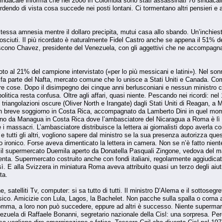
ndacale informa che nel 2006 in Colombia sono stati assassinati 76 sindacalist
endo di vista cosa succede nei posti lontani. Ci tormentano altri pensieri e alt
stessa amnesia mentre il dollaro precipita, mutui casa allo sbando. Un’inchiest
osciuti. Il più ricordato è naturalmente Fidel Castro anche se appena il 51% d
ono Chavez, presidente del Venezuela, con gli aggettivi che ne accompagnano 
to al 21% del campione intervistato («per lo più messicani e latini»). Nel son
o fa parte del Nafta, mercato comune che lo unisce a Stati Uniti e Canada. Come
tre cose. Dopo il disimpegno dei cinque anni berlusconiani e nessun ministro c
olitica resta confusa. Oltre agli affari, quasi niente. Pescando nei ricordi: n
triangolazioni oscure (Oliver North e Irangate) dagli Stati Uniti di Reagan, a Ma
breve soggiorno in Costa Rica, accompagnato da Lamberto Dini in quel momento
ano da Managua in Costa Rica dove l’ambasciatore del Nicaragua a Roma è lì ch
e i massacri. L’ambasciatore distribuisce la lettera ai giornalisti dopo averla
 e tutti gli altri, vogliono sapere dal ministro se la sua presenza autorizza 
tico ironico. Forse aveva dimenticato la lettera in camera. Non se n’è fatto ni
 il supermercato Duemila aperto da Donatella Pasquali Zingone, vedova del m
nta. Supermercato costruito anche con fondi italiani, regolarmente aggiudicati
sì. E alla Svizzera in miniatura Roma aveva attribuito quasi un terzo degli aiut
ta.
e, satelliti Tv, computer: si sa tutto di tutti. Il ministro D’Alema e il sottose
ico. Amicizie con Lula, Lagos, la Bachelet. Non pacche sulla spalla o corna a
somma, a loro non può succedere, eppure ad altri è successo. Niente supermark
Venezuela di Raffaele Bonanni, segretario nazionale della Cisl: una sorpresa. P