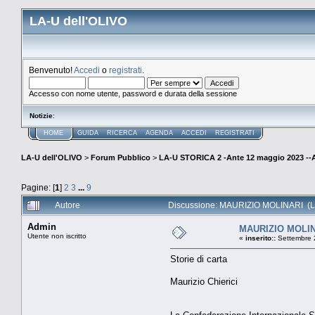
LA-U dell'OLIVO
Benvenuto!
Accedi
o
registrati
.
Accesso con nome utente, password e durata della sessione
Notizie
:
HOME
GUIDA
RICERCA
AGENDA
ACCEDI
REGISTRATI
LA-U dell'OLIVO
>
Forum Pubblico
>
LA-U STORICA 2 -Ante 12 maggio 2023 
Pagine: [
1
]
2
3
...
9
Autore
Discussione: MAURIZIO MOLINARI (Le
Admin
MAURIZIO MOLI
Utente non iscritto
«
inserito::
Settembre 
Storie di carta
Maurizio Chierici