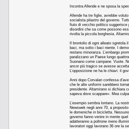
Incontra Allende e ne sposa la spera
Allende ha tre figlie, avrebbe volut
socialista pilastro del governo. Tutto
fiuto di vecchio politico suggerisce 
disordini che sa come possono esser
rivolta la piccola borghesia. Altam
Il brontolio di ogni alleato sgreto
baci, ma sotto i baci niente. I dem
restano minoranza. L’embargo promes
paralizzano un Paese lungo quattrom
Suonano come campane. Vuote. Non s
ancor più tragico se avesse accettat
L’opposizione ne ha le chiavi: il g
Anni dopo Corvalan confessa d’aver s
che le alte uniformi sarebbero torna
presidente. Altamirano si dichiara c
sapeva dove scappare». Mea culpa ra
L’esempio sembra lontano. La nostra
Newswek negli anni 70, a proposito d
le domeniche in bicicletta. Nessuno 
governo fanno venire in mente quel C
adatteranno a poltrone meno illumina
lavoratori oggi lavorano 36 ore la s