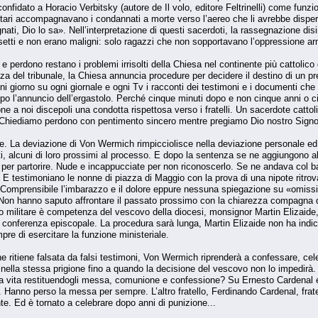
onfidato a Horacio Verbitsky (autore de Il volo, editore Feltrinelli) come funz
itari accompagnavano i condannati a morte verso l’aereo che li avrebbe dispers
ti, Dio lo sa». Nell’interpretazione di questi sacerdoti, la rassegnazione disinf
etti e non erano maligni: solo ragazzi che non sopportavano l’oppressione ar
 perdono restano i problemi irrisolti della Chiesa nel continente più cattol
nza del tribunale, la Chiesa annuncia procedure per decidere il destino di un p
i giorno su ogni giornale e ogni Tv i racconti dei testimoni e i documenti ch
po l’annuncio dell’ergastolo. Perché cinque minuti dopo e non cinque anni o 
ne a noi discepoli una condotta rispettosa verso i fratelli. Un sacerdote cattoli
. Chiediamo perdono con pentimento sincero mentre pregiamo Dio nostro Signore 
e. La deviazione di Von Wermich rimpicciolisce nella deviazione personale ed i
oti, alcuni di loro prossimi al processo. E dopo la sentenza se ne aggiungono al
 per partorire. Nude e incappucciate per non riconoscerlo. Se ne andava col
 E testimoniano le nonne di piazza di Maggio con la prova di una nipote ritrov
 Comprensibile l’imbarazzo e il dolore eppure nessuna spiegazione su «omissi
e. Non hanno saputo affrontare il passato prossimo con la chiarezza compagna di 
o militare è competenza del vescovo della diocesi, monsignor Martin Elizaide, 
lla conferenza episcopale. La procedura sarà lunga, Martin Elizaide non ha indi
pre di esercitare la funzione ministeriale.
 ritiene falsata da falsi testimoni, Von Wermich riprenderà a confessare, cel
i nella stessa prigione fino a quando la decisione del vescovo non lo impedirà.
 vita restituendogli messa, comunione e confessione? Su Ernesto Cardenal e
. Hanno perso la messa per sempre. L’altro fratello, Ferdinando Cardenal, fratel
te. Ed è tornato a celebrare dopo anni di punizione...