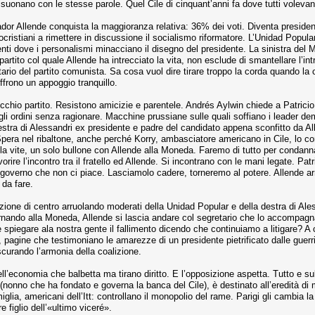
isuonano con le stesse parole. Quel Cile di cinquant’anni fa dove tutti voleva
dor Allende conquista la maggioranza relativa: 36% dei voti. Diventa preside
ristiani a rimettere in discussione il socialismo riformatore. L’Unidad Popula
enti dove i personalismi minacciano il disegno del presidente. La sinistra del M
 partito col quale Allende ha intrecciato la vita, non esclude di smantellare l’
ario del partito comunista. Sa cosa vuol dire tirare troppo la corda quando la cor
offrono un appoggio tranquillo.
ecchio partito. Resistono amicizie e parentele. Andrés Aylwin chiede a Patricio
li ordini senza ragionare. Macchine prussiane sulle quali soffiano i leader demo
 destra di Alessandri ex presidente e padre del candidato appena sconfitto da All
Spera nel ribaltone, anche perché Korry, ambasciatore americano in Cile, lo co
 vite, un solo bullone con Allende alla Moneda. Faremo di tutto per condannare
rire l’incontro tra il fratello ed Allende. Si incontrano con le mani legate. Pat
governo che non ci piace. Lasciamolo cadere, torneremo al potere. Allende arriv
 da fare.
izione di centro arruolando moderati della Unidad Popular e della destra di Ales
nando alla Moneda, Allende si lascia andare col segretario che lo accompagna
piegare ala nostra gente il fallimento dicendo che continuiamo a litigare? A c
, pagine che testimoniano le amarezze di un presidente pietrificato dalle guerri
ascurando l’armonia della coalizione.
l’economia che balbetta ma tirano diritto. E l’opposizione aspetta. Tutto e su
(nonno che ha fondato e governa la banca del Cile), è destinato all’eredità di m
miglia, americani dell’Itt: controllano il monopolio del rame. Parigi gli cambia 
 figlio dell’«ultimo viceré».