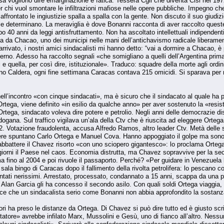
sa vogliono dire emarginazione e fatica. Tessera Cgil che diventa Cisl nel 1972
per chi vuol smontare le infiltrazioni mafiose nelle opere pubbliche. Impegno ch
affrontato le ingiustizie spalla a spalla con la gente. Non discuto il suo giu
e le determinano. La meraviglia è dove Bonanni racconta di aver raccolto quest
 40 anni da leggi antisfruttamento. Non ha ascoltato intellettuali indipendent
 da Chacao, uno dei municipi nelle mani dell’antichavismo radicale liberamente
ivato, i nostri amici sindacalisti mi hanno detto: “vai a dormire a Chacao, è p
rno. Adesso ha raccolto segnali «che somigliano a quelli dell’Argentina prima 
i e quella, per così dire, istituzionale». Traduco: squadre della morte agli ord
ano Caldera, ogni fine settimana Caracas contava 215 omicidi. Si sparava per 
l’incontro «con cinque sindacati», ma è sicuro che il sindacato al quale ha pr
 Ortega, viene definito «in esilio da qualche anno» per aver sostenuto la «re
rtega, sindacato voleva dire potere e petrolio. Negli anni delle democrazie dis
gana. Sul traffico vigilava un’ala della Ctv che è riuscita ad eleggere Ortega
002. Votazione fraudolenta, accusa Alfredo Ramos, altro leader Ctv. Metà dell
otere spuntano Carlo Ortega e Manuel Cova. Hanno appoggiato il golpe ma sono 
 abbattere il Chavez risorto «con uno sciopero gigantesco»: lo proclama Orte
 giorni il Paese nel caos. Economia distrutta, ma Chavez sopravvive per la sec
a fino al 2004 e poi rivuole il passaporto. Perché? «Per guidare in Venezuela 
sala bingo di Caracas dopo il fallimento della rivolta petrolifera: lo pescano 
ventati nerissimi. Arrestato, processato, condannato a 15 anni, scappa da una p
Alan Garcia gli ha concesso il secondo asilo. Con quali soldi Ortega viaggia, p
e che un sindacalista serio come Bonanni non abbia approfondito la sostanza 
ori ha preso le distanze da Ortega. Di Chavez si può dire tutto ed è giusto sc
tatore» avrebbe infilato Marx, Mussolini e Gesù, uno di fianco all’altro. Nessu