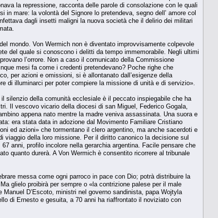
ionava la repressione, racconta delle parole di consolazione con le quali
i in mare: la volontà del Signore lo pretendeva, segno dell’ amore col
ettava dagli insetti maligni la nuova società che il delirio dei militari
mata.
ico del mondo. Von Wermich non è diventato improvvisamente colpevole
rete del quale si conoscono i delitti da tempo immemorabile. Negli ultimi
e provano l’orrore. Non a caso il comunicato della Commissione
cinque mesi fa come i credenti pretendevano? Poche righe che
co, per azioni e omissioni, si è allontanato dall’esigenze della
di illuminarci per poter compiere la missione di unità e di servizio».
l silenzio della comunità ecclesiale è il peccato inspiegabile che ha
tri. Il vescovo vicario della diocesi di san Miguel, Federico Gogala,
 bambino appena nato mentre la madre veniva assassinata. Una suora e
ata: era stata data in adozione dal Movimento Familiare Cristiano
oni ed azioni» che tormentano il clero argentino, ma anche sacerdoti e
viaggio della loro missione. Per il diritto canonico la decisione sul
67 anni, profilo incolore nella gerarchia argentina. Facile pensare che
cato quanto durerà. A Von Wermich è consentito ricorrere al tribunale
ebrare messa come ogni parroco in pace con Dio; potrà distribuire la
 Ma glielo proibirà per sempre o «la contrizione palese per il male
 Manuel D’Escoto, ministri nel governo sandinista, papa Wojtyla
lo di Ernesto e gesuita, a 70 anni ha riaffrontato il noviziato con