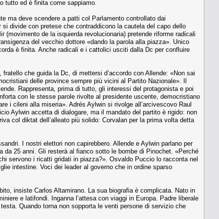
no tutto ed è finita come sappiamo.
nte ma deve scendere a patti col Parlamento controllato dai
r si divide con pretese che contraddicono la cautela del capo dello
ir (movimento de la isquierda revolucionaria) pretende riforme radicali
intransigenza del vecchio dottore «dando la parola alla piazza». Unico
da è finita. Anche radicali e i cattolici usciti dalla Dc per confluire
, fratello che guida la Dc, di mettersi d’accordo con Allende: «Non sai
cristiani delle province sempre più vicini al Partito Nazionale». Il
ende. Rappresenta, prima di tutto, gli interessi del protagonista e poi
nforta con le stesse parole rivolte al presidente uscente, democristiano
 i cileni alla miseria». Adrés Aylwin si rivolge all’arcivescovo Raul
ricio Aylwin accetta di dialogare, ma il mandato del partito è rigido: non
a col diktat dell’alleato più solido: Corvalan per la prima volta detta
sandri. I nostri elettori non capirebbero. Allende e Aylwin parlano per
 da 25 anni. Gli resterà al fianco sotto le bombe di Pinochet. «Perché
hi servono i ricatti gridati in piazza?». Osvaldo Puccio lo racconta nel
glie intestine. Voci dei leader al governo che in ordine sparso
bito, insiste Carlos Altamirano. La sua biografia è complicata. Nato in
iniere e latifondi. Inganna l’attesa con viaggi in Europa. Padre liberale
la testa. Quando torna non sopporta le venti persone di servizio che