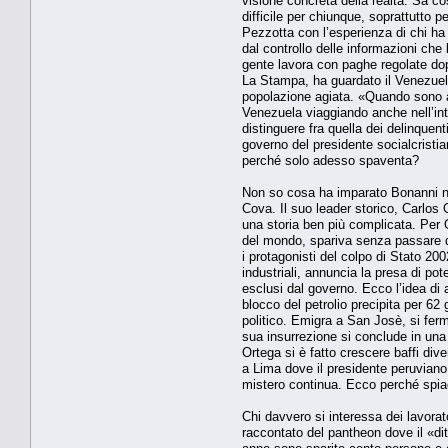
visione concreta della realtà. Sa co
difficile per chiunque, soprattutto 
Pezzotta con l’esperienza di chi ha 
dal controllo delle informazioni ch
gente lavora con paghe regolate dopo
La Stampa, ha guardato il Venezuela
popolazione agiata. «Quando sono arr
Venezuela viaggiando anche nell’inte
distinguere fra quella dei delinquent
governo del presidente socialcristi
perché solo adesso spaventa?
Non so cosa ha imparato Bonanni nel
Cova. Il suo leader storico, Carlos
una storia ben più complicata. Per O
del mondo, spariva senza passare do
i protagonisti del colpo di Stato 2
industriali, annuncia la presa di p
esclusi dal governo. Ecco l’idea di
blocco del petrolio precipita per 62
politico. Emigra a San Josè, si ferm
sua insurrezione si conclude in una 
Ortega si è fatto crescere baffi di
a Lima dove il presidente peruviano 
mistero continua. Ecco perché spiac
Chi davvero si interessa dei lavorat
raccontato del pantheon dove il «dit