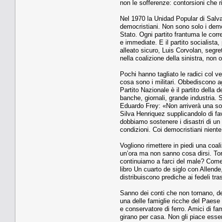
non le sofferenze: contorsioni che r
Nel 1970 la Unidad Popular di Salva
democristiani. Non sono solo i democ
Stato. Ogni partito frantuma le corr
e immediate. E il partito socialista,
alleato sicuro, Luis Corvolan, segret
nella coalizione della sinistra, non 
Pochi hanno tagliato le radici col v
cosa sono i militari. Obbediscono ag
Partito Nazionale è il partito della
banche, giornali, grande industria. 
Eduardo Frey: «Non arriverà una sola
Silva Henriquez supplicandolo di favo
dobbiamo sostenere i disastri di un 
condizioni. Coi democristiani niente
Vogliono rimettere in piedi una coal
un’ora ma non sanno cosa dirsi. Tor
continuiamo a farci del male? Come s
libro Un cuarto de siglo con Allende
distribuiscono prediche ai fedeli tr
Sanno dei conti che non tornano, del
una delle famiglie ricche del Paese 
e conservatore di ferro. Amici di fa
girano per casa. Non gli piace essere