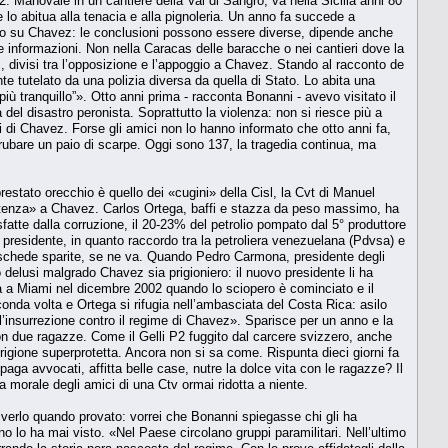
. Manovale in un cantiere della Val di Sangro, va nella Sicilia anni 80
e lo abitua alla tenacia e alla pignoleria. Un anno fa succede a
dizio su Chavez: le conclusioni possono essere diverse, dipende anche
e informazioni. Non nella Caracas delle baracche o nei cantieri dove la
i, divisi tra l’opposizione e l’appoggio a Chavez. Stando al racconto de
 tutelato da una polizia diversa da quella di Stato. Lo abita una
iù tranquillo”». Otto anni prima - racconta Bonanni - avevo visitato il
del disastro peronista. Soprattutto la violenza: non si riesce più a
ini di Chavez. Forse gli amici non lo hanno informato che otto anni fa,
rubare un paio di scarpe. Oggi sono 137, la tragedia continua, ma
estato orecchio è quello dei «cugini» della Cisl, la Cvt di Manuel
sistenza» a Chavez. Carlos Ortega, baffi e stazza da peso massimo, ha
fatte dalla corruzione, il 20-23% del petrolio pompato dal 5° produttore
 presidente, in quanto raccordo tra la petroliera venezuelana (Pdvsa) e
e schede sparite, se ne va. Quando Pedro Carmona, presidente degli
delusi malgrado Chavez sia prigioniero: il nuovo presidente li ha
ga a Miami nel dicembre 2002 quando lo sciopero è cominciato e il
onda volta e Ortega si rifugia nell’ambasciata del Costa Rica: asilo
l’insurrezione contro il regime di Chavez». Sparisce per un anno e la
con due ragazze. Come il Gelli P2 fuggito dal carcere svizzero, anche
rigione superprotetta. Ancora non si sa come. Rispunta dieci giorni fa
aga avvocati, affitta belle case, nutre la dolce vita con le ragazze? Il
morale degli amici di una Ctv ormai ridotta a niente.
riverlo quando provato: vorrei che Bonanni spiegasse chi gli ha
no lo ha mai visto. «Nel Paese circolano gruppi paramilitari. Nell’ultimo