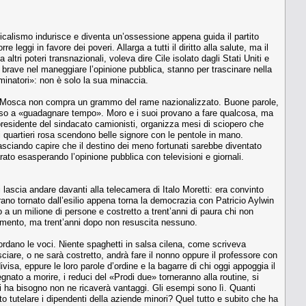
dicalismo indurisce e diventa un’ossessione appena guida il partito
leggi in favore dei poveri. Allarga a tutti il diritto alla salute, ma il
ltri poteri transnazionali, voleva dire Cile isolato dagli Stati Uniti e
 brave nel maneggiare l’opinione pubblica, stanno per trascinare nella
minatori»: non è solo la sua minaccia.
ranno. Mosca non compra un grammo del rame nazionalizzato. Buone parole,
deciso a «guadagnare tempo». Moro e i suoi provano a fare qualcosa, ma
presidente del sindacato camionisti, organizza mesi di sciopero che
 quartieri rosa scendono belle signore con le pentole in mano.
ciando capire che il destino dei meno fortunati sarebbe diventato
rato esasperando l’opinione pubblica con televisioni e giornali.
lascia andare davanti alla telecamera di Italo Moretti: era convinto
irano tornato dall’esilio appena torna la democrazia con Patricio Aylwin
o a un milione di persone e costretto a trent’anni di paura chi non
timento, ma trent’anni dopo non resuscita nessuno.
rdano le voci. Niente spaghetti in salsa cilena, come scriveva
ciare, o ne sarà costretto, andrà fare il nonno oppure il professore con
isa, eppure le loro parole d’ordine e la bagarre di chi oggi appoggia il
gnato a morire, i reduci del «Prodi due» torneranno alla routine, si
hi ha bisogno non ne ricaverà vantaggi. Gli esempi sono lì. Quanti
o tutelare i dipendenti della aziende minori? Quel tutto e subito che ha