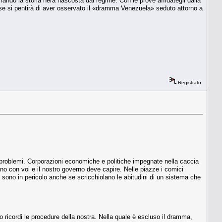
ando la storia nera nascosta dal regime. Con le prove affidategli dalla
e si pentirà di aver osservato il «dramma Venezuela» seduto attorno a
Registrato
re i problemi. Corporazioni economiche e politiche impegnate nella caccia
sono con voi e il nostro governo deve capire. Nelle piazze i comici
no in pericolo anche se scricchiolano le abitudini di un sistema che
ricordi le procedure della nostra. Nella quale è escluso il dramma,