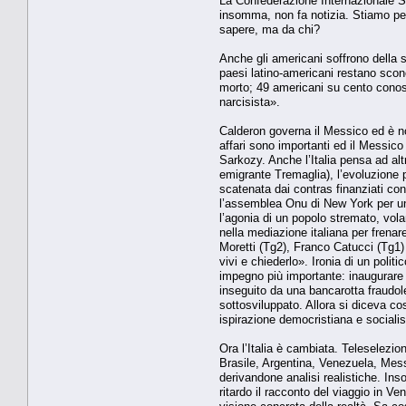
La Confederazione Internazionale Si
insomma, non fa notizia. Stiamo perd
sapere, ma da chi?
Anche gli americani soffrono della 
paesi latino-americani restano scon
morto; 49 americani su cento conosc
narcisista».
Calderon governa il Messico ed è no
affari sono importanti ed il Messic
Sarkozy. Anche l’Italia pensa ad al
emigrante Tremaglia), l’evoluzione p
scatenata dai contras finanziati con 
l’assemblea Onu di New York per un 
l’agonia di un popolo stremato, vol
nella mediazione italiana per frenar
Moretti (Tg2), Franco Catucci (Tg1)
vivi e chiederlo». Ironia di un poli
impegno più importante: inaugurare
inseguito da una bancarotta fraudole
sottosviluppato. Allora si diceva co
ispirazione democristiana e socialis
Ora l’Italia è cambiata. Teleselezion
Brasile, Argentina, Venezuela, Mess
derivandone analisi realistiche. In
ritardo il racconto del viaggio in 