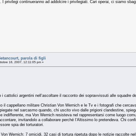
 I privilegi continueranno ad addolcire i privilegiati. Cari operai, ci siamo sba
33
etancourt, parola di figli
tobre 16, 2007, 12:11:05 pm »
 cattolici argentini nell’ascoltare il racconto dei sopravvissuti alle squadre d
to il cappellano militare Christian Von Wernich e le Tv e i fotografi che cerca
piegate nel sarcasmo quando, chi uscito vivo dalle prigioni clandestine, spiega
le indifferente, ma Von Wernich resisteva nel rappresentarsi come luogo comu
accontare, invitandolo a collaborare perché l’Altissimo lo pretendeva. Chi con
ssore spia dei torturatori.
 Von Wernich: 7 omicidi, 32 casi di tortura ripetuta dopo le notizie raccolte nel