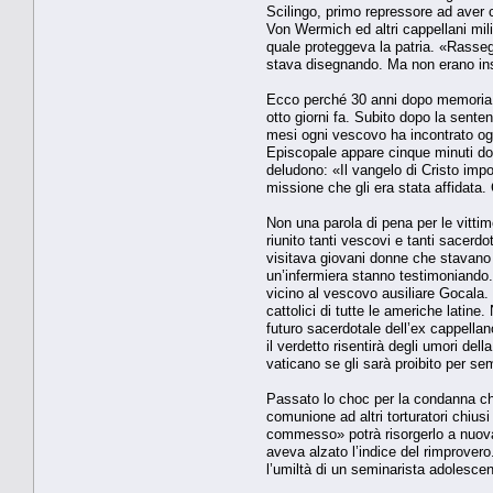
Scilingo, primo repressore ad aver c
Von Wermich ed altri cappellani mil
quale proteggeva la patria. «Rassegna
stava disegnando. Ma non erano ins
Ecco perché 30 anni dopo memoria e
otto giorni fa. Subito dopo la sente
mesi ogni vescovo ha incontrato ogn
Episcopale appare cinque minuti do
deludono: «Il vangelo di Cristo impo
missione che gli era stata affidata
Non una parola di pena per le vittim
riunito tanti vescovi e tanti sacerd
visitava giovani donne che stavano
un’infermiera stanno testimoniando.
vicino al vescovo ausiliare Gocala.
cattolici di tutte le americhe latin
futuro sacerdotale dell’ex cappellan
il verdetto risentirà degli umori de
vaticano se gli sarà proibito per sem
Passato lo choc per la condanna che
comunione ad altri torturatori chius
commesso» potrà risorgerlo a nuova
aveva alzato l’indice del rimprovero
l’umiltà di un seminarista adolescen