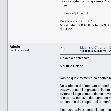
inginocchiato il primo governo Prodi.
cose.
mchierici2@libero.it
Pubblicato il: 08.10.07
Modificato il: 08.10.07 alle ore 9.
© l'Unità.
Admin
Maurizio Chierici - B
Utente non iscritto
«
Risposta #2 inserito::
Ot
Il diavolo confessore
Maurizio Chierici
Non so quale tormento ha sconvolto i
Nella tribuna dell’imputato era sedu
trovavano occhi di ghiaccio, labbra 
evitare il luogo comune del colpevo
alla tortura non avendo segreti da r
era lontano dal sospetto di un confe
L’accusa ha inchiodato all’ergastolo