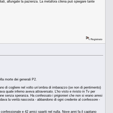
gliati, allungate la pazienza. La metafora cilena può spiegare tante
Registrato
ella morte dei generali P2.
vano di cogliere nel volto un’ombra di imbarazzo (se non di pentimento)
va quale inferno aveva attraversato. L’ho visto e rivisto in Tv per
ne senza speranza. Ha confessato i prigionieri che non si erano arresi
fidava la verità nascosta - abbandono di ogni credente al confessore -
 confessionale e 42 amici spariti nel nulla. Nove anni fa il capitano