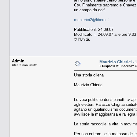
anno sono sparite cento persone e a
Ctv. Finalmente sapremo e Chavez d
un campo da golf.
mchierici2@libero.it
Pubblicato il: 24.09.07
Modificato il: 24.09.07 alle ore 9.
© l'Unità.
Admin
Maurizio Chierici - 
Utente non iscritto
«
Risposta #1 inserito::
O
Una storia cilena
Maurizio Chierici
Le voci politiche dei siparietti tv a
agli elettori. Palazzo Chigi assediat
agitano un qualunquismo documentat
avvilisce la maggioranza e rallegra 
La storia raccoglie la vita in mov
Per non entrare nella matassa delle