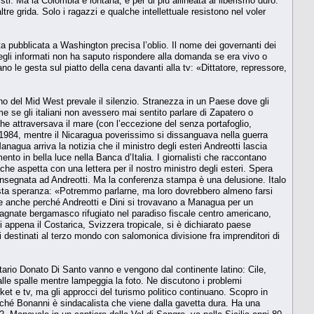
i. Ma la Colombia è lontana, e per di più allineata al liberismo duro:
re grida. Solo i ragazzi e qualche intellettuale resistono nel voler
a pubblicata a Washington precisa l’oblio. Il nome dei governanti dei
egli informati non ha saputo rispondere alla domanda se era vivo o
le gesta sul piatto della cena davanti alla tv: «Dittatore, repressore,
no del Mid West prevale il silenzio. Stranezza in un Paese dove gli
 se gli italiani non avessero mai sentito parlare di Zapatero o
he attraversava il mare (con l’eccezione del senza portafoglio,
el 1984, mentre il Nicaragua poverissimo si dissanguava nella guerra
nagua arriva la notizia che il ministro degli esteri Andreotti lascia
 in bella luce nella Banca d’Italia. I giornalisti che raccontano
e aspetta con una lettera per il nostro ministro degli esteri. Spera
 consegnata ad Andreotti. Ma la conferenza stampa è una delusione. Italo
questa speranza: «Potremmo parlarne, ma loro dovrebbero almeno farsi
ente anche perché Andreotti e Dini si trovavano a Managua per un
agnate bergamasco rifugiato nel paradiso fiscale centro americano,
 appena il Costarica, Svizzera tropicale, si è dichiarato paese
i destinati al terzo mondo con salomonica divisione fra imprenditori di
gretario Donato Di Santo vanno e vengono dal continente latino: Cile,
lle spalle mentre lampeggia la foto. Ne discutono i problemi
et e tv, ma gli approcci del turismo politico continuano. Scopro in
erché Bonanni è sindacalista che viene dalla gavetta dura. Ha una