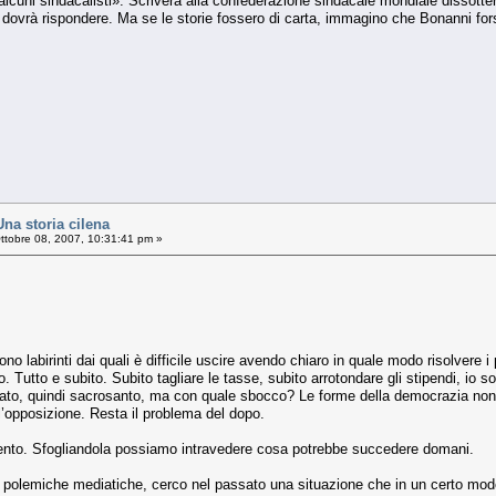
lcuni sindacalisti». Scriverà alla confederazione sindacale mondiale dissotterr
ovrà rispondere. Ma se le storie fossero di carta, immagino che Bonanni fors
03
Una storia cilena
ttobre 08, 2007, 10:31:41 pm »
prono labirinti dai quali è difficile uscire avendo chiaro in quale modo risolve
o. Tutto e subito. Subito tagliare le tasse, subito arrotondare gli stipendi, io 
o, quindi sacrosanto, ma con quale sbocco? Le forme della democrazia non so
l’opposizione. Resta il problema del dopo.
imento. Sfogliandola possiamo intravedere cosa potrebbe succedere domani.
 polemiche mediatiche, cerco nel passato una situazione che in un certo modo 