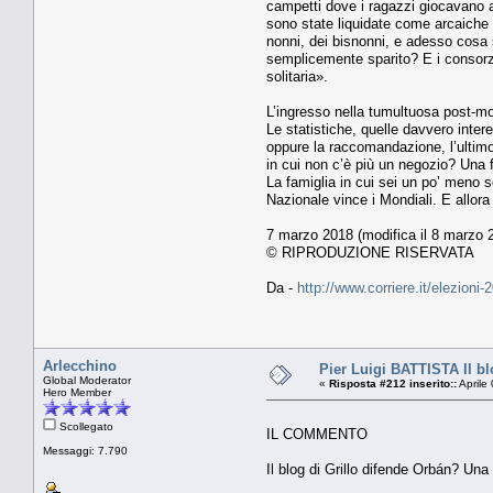
campetti dove i ragazzi giocavano a
sono state liquidate come arcaiche «
nonni, dei bisnonni, e adesso cosa 
semplicemente sparito? E i consorzi,
solitaria».
L’ingresso nella tumultuosa post-mo
Le statistiche, quelle davvero intere
oppure la raccomandazione, l’ultimo 
in cui non c’è più un negozio? Una f
La famiglia in cui sei un po’ meno 
Nazionale vince i Mondiali. E allora
7 marzo 2018 (modifica il 8 marzo 2
© RIPRODUZIONE RISERVATA
Da -
http://www.corriere.it/elezioni
Arlecchino
Pier Luigi BATTISTA Il bl
Global Moderator
«
Risposta #212 inserito::
Aprile
Hero Member
Scollegato
IL COMMENTO
Messaggi: 7.790
Il blog di Grillo difende Orbán? Una