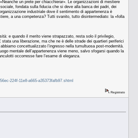
 «Neanche un prete per chiacchierar». Le organizzazioni di mestiere
sociale, fondata sulla fiducia che si deve alla banca dei padri, dei
organizzazione industriale dove il sentimento di appartenenza è
tiere, a una competenza? Tutti svanito, tutto disintermediato: la «folla
ità: e quando il merito viene strapazzato, resta solo il privilegio,
tata una liberazione, ma che ne è delle strade dei quartieri periferici
ui abbiamo concettualizzato l’ingresso nella tumultuosa post-modernità.
 luogo mentale dell’appartenenza viene meno, salvo sfogarsi quando la
anculotti occorresse fare l’esame di eleganza.
a9d056ec-224f-11e8-a665-a35373fafb97.shtml
Registrato