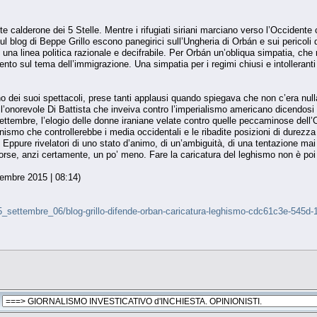
ente calderone dei 5 Stelle. Mentre i rifugiati siriani marciano verso l’Occide
l blog di Beppe Grillo escono panegirici sull’Ungheria di Orbán e sui pericoli
una linea politica razionale e decifrabile. Per Orbán un’obliqua simpatia, che r
to sul tema dell’immigrazione. Una simpatia per i regimi chiusi e intolleranti
no dei suoi spettacoli, prese tanti applausi quando spiegava che non c’era nul
’onorevole Di Battista che inveiva contro l’imperialismo americano dicendosi fa
ettembre, l’elogio delle donne iraniane velate contro quelle peccaminose dell’O
ismo che controllerebbe i media occidentali e le ribadite posizioni di durez
 Eppure rivelatori di uno stato d’animo, di un’ambiguità, di una tentazione mai
 forse, anzi certamente, un po’ meno. Fare la caricatura del leghismo non è po
tembre 2015 | 08:14)
a/15_settembre_06/blog-grillo-difende-orban-caricatura-leghismo-cdc61c3e-545d