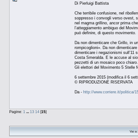
Di Pierluigi Battista
Che terribile confusione, nel riboll
soppresso i convogli verso ovest, su
nel magma grillino, ancor prima che 
l’atteggiamento ambiguo del Movimen
può definire, di questo movimento.
Da non dimenticare che Grillo, in u
rompicoglioni». Da non dimenticare l
dimenticare i negazionismi sull’11 s
Costa Smeralda. E le accuse al sion
pezzetti di un mosaico poco chiaro.
Gli elettori del Movimento 5 Stelle
6 settembre 2015 (modifica il 6 set
© RIPRODUZIONE RISERVATA
Da -
http://www.corriere.it/politic
Pagine:
1
...
13
14
[
15
]
Vai a: