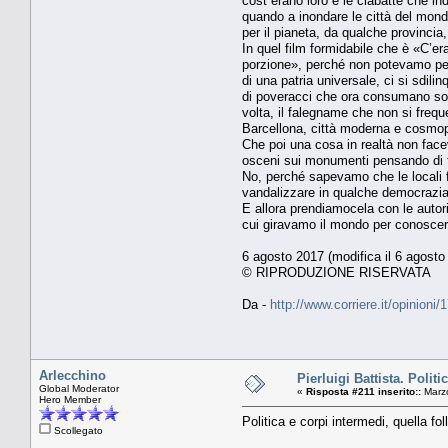
cost erano loro e le ciabatte che in
quando a inondare le città del mond
per il pianeta, da qualche provincia,
In quel film formidabile che è «C’e
porzione», perché non potevamo per
di una patria universale, ci si sdil
di poveracci che ora consumano solo 
volta, il falegname che non si frequ
Barcellona, città moderna e cosmopoli
Che poi una cosa in realtà non facev
osceni sui monumenti pensando di fa
No, perché sapevamo che le locali fo
vandalizzare in qualche democrazia, 
E allora prendiamocela con le autori
cui giravamo il mondo per conoscere
6 agosto 2017 (modifica il 6 agosto
© RIPRODUZIONE RISERVATA
Da -
http://www.corriere.it/opinio
Arlecchino
Pierluigi Battista. Polit
Global Moderator
«
Risposta #211 inserito::
Marzo
Hero Member
Politica e corpi intermedi, quella fo
Scollegato