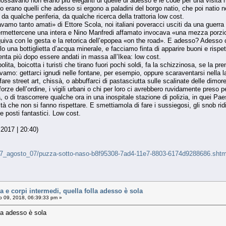
dossavano non erano più eleganti di quelle di adesso e le code per una visita 
o erano quelli che adesso si ergono a paladini del borgo natio, che poi natio
 da qualche periferia, da qualche ricerca della trattoria low cost.
ravamo tanto amati» di Ettore Scola, noi italiani poveracci usciti da una guer
mettercene una intera e Nino Manfredi affamato invocava «una mezza porzion
inquiva con le gesta e la retorica dell’epopea «on the road». E adesso? Adesso ci
una bottiglietta d’acqua minerale, e facciamo finta di apparire buoni e rispett
enta più dopo essere andati in massa all’Ikea: low cost.
ta, boicotta i turisti che tirano fuori pochi soldi, fa la schizzinosa, se la pre
amo: gettarci ignudi nelle fontane, per esempio, oppure scaraventarsi nella la
re street art, chissà, o abbuffarci di pastasciutta sulle scalinate delle dimo
rze dell’ordine, i vigili urbani o chi per loro ci avrebbero ruvidamente preso 
o di trascorrere qualche ora in una inospitale stazione di polizia, in quei Pa
tà che non si fanno rispettare. E smettiamola di fare i sussiegosi, gli snob r
 posti fantastici. Low cost.
 2017 | 20:40)
ni/17_agosto_07/puzza-sotto-naso-b8f95308-7ad4-11e7-8803-6174d9288686.shtm
ica e corpi intermedi, quella folla adesso è sola
 09, 2018, 06:39:33 pm »
lla adesso è sola