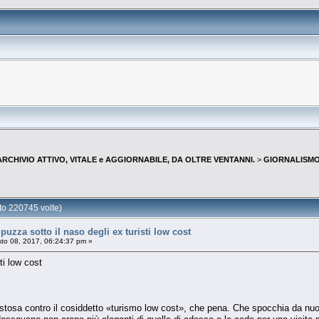
--ARCHIVIO ATTIVO, VITALE e AGGIORNABILE, DA OLTRE VENTANNI.
>
GIORNALISMO 
to 220745 volte)
uzza sotto il naso degli ex turisti low cost
to 08, 2017, 06:24:37 pm »
ti low cost
osa contro il cosiddetto «turismo low cost», che pena. Che spocchia da nuovi