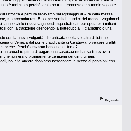
mordi e fuggi ai musei non erano meno colpite dalla zaffate di afrore
 non lo è mai stato perché veniamo tutti, immenso ceto medio vagante
ra catastrofica e perduta facevamo pellegrinaggio al «Re della mezza
e, ma abbondante». E poi per sentirci cittadini del mondo, vagabondi
 fanno schifo i nuovi vagabondi inquadrati dai tour operator, i milioni
osi con la tradizione difendendo la botteguccia, il ciabattino d’una
nde con la nuova volgarità, dimenticata quella vecchia di tutti noi.
guna di Venezia dal ponte claudicante di Calatrava, o vergare graffiti
re storiche. Perché eravamo beneducati, forse?
per un orecchio prima di pagare una cospicua multa, se ti trovavi a
esi che non erano propriamente campioni dei diritti umani.
idicoli, noi che ancora dobbiamo nascondere le pezze ai pantaloni con
l
Registrato