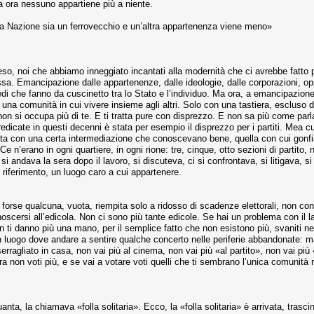
 ora nessuno appartiene più a niente.
 la Nazione sia un ferrovecchio e un’altra appartenenza viene meno»
o, noi che abbiamo inneggiato incantati alla modernità che ci avrebbe fatto più
assa. Emancipazione dalle appartenenze, dalle ideologie, dalle corporazioni, op
edi che fanno da cuscinetto tra lo Stato e l’individuo. Ma ora, a emancipazion
a una comunità in cui vivere insieme agli altri. Solo con una tastiera, escluso 
non si occupa più di te. E ti tratta pure con disprezzo. E non sa più come parla
edicate in questi decenni è stata per esempio il disprezzo per i partiti. Mea cul
volta con una certa intermediazione che conoscevano bene, quella con cui gonf
 Ce n’erano in ogni quartiere, in ogni rione: tre, cinque, otto sezioni di parti
, si andava la sera dopo il lavoro, si discuteva, ci si confrontava, si litigava, 
i riferimento, un luogo caro a cui appartenere.
forse qualcuna, vuota, riempita solo a ridosso di scadenze elettorali, non con
conoscersi all’edicola. Non ci sono più tante edicole. Se hai un problema con il
on ti danno più una mano, per il semplice fatto che non esistono più, svaniti n
un luogo dove andare a sentire qualche concerto nelle periferie abbandonate: ma
erragliato in casa, non vai più al cinema, non vai più «al partito», non vai pi
ra non voti più, e se vai a votare voti quelli che ti sembrano l’unica comunit
nta, la chiamava «folla solitaria». Ecco, la «folla solitaria» è arrivata, trasc