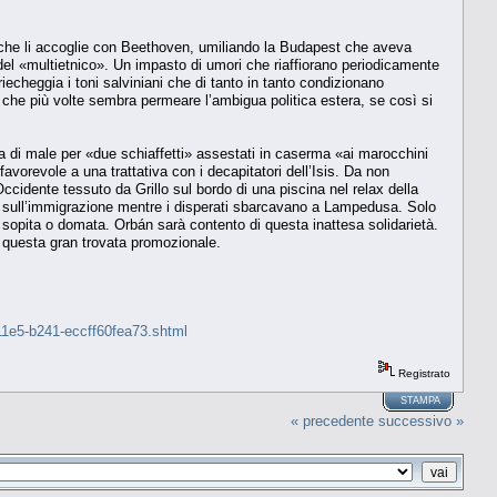
nte che li accoglie con Beethoven, umiliando la Budapest che aveva
 del «multietnico». Un impasto di umori che riaffiorano periodicamente
iecheggia i toni salviniani che di tanto in tanto condizionano
 che più volte sembra permeare l’ambigua politica estera, se così si
la di male per «due schiaffetti» assestati in caserma «ai marocchini
vorevole a una trattativa con i decapitatori dell’Isis. Da non
ccidente tessuto da Grillo sul bordo di una piscina nel relax della
za sull’immigrazione mentre i disperati sbarcavano a Lampedusa. Solo
 sopita o domata. Orbán sarà contento di questa inattesa solidarietà.
i questa gran trovata promozionale.
-11e5-b241-eccff60fea73.shtml
Registrato
STAMPA
« precedente
successivo »