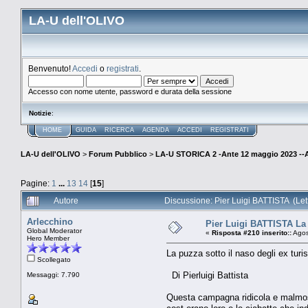
LA-U dell'OLIVO
Benvenuto!
Accedi
o
registrati
.
Accesso con nome utente, password e durata della sessione
Notizie
:
HOME
GUIDA
RICERCA
AGENDA
ACCEDI
REGISTRATI
LA-U dell'OLIVO
>
Forum Pubblico
>
LA-U STORICA 2 -Ante 12 maggio 2023 
Pagine:
1
...
13
14
[
15
]
Autore
Discussione: Pier Luigi BATTISTA (Let
Arlecchino
Pier Luigi BATTISTA La p
Global Moderator
«
Risposta #210 inserito::
Agos
Hero Member
La puzza sotto il naso degli ex turis
Scollegato
Di Pierluigi Battista
Messaggi: 7.790
Questa campagna ridicola e malmost