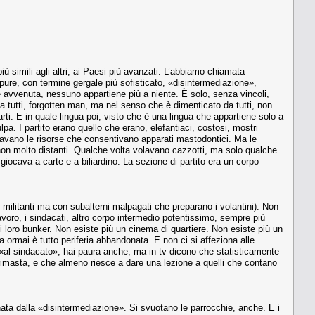
 simili agli altri, ai Paesi più avanzati. L’abbiamo chiamata
pure, con termine gergale più sofisticato, «disintermediazione»,
e avvenuta, nessuno appartiene più a niente. È solo, senza vincoli,
da tutti, forgotten man, ma nel senso che è dimenticato da tutti, non
rti. E in quale lingua poi, visto che è una lingua che appartiene solo a
pa. I partito erano quello che erano, elefantiaci, costosi, mostri
iavano le risorse che consentivano apparati mastodontici. Ma le
to, non molto distanti. Qualche volta volavano cazzotti, ma solo qualche
si giocava a carte e a biliardino. La sezione di partito era un corpo
 militanti ma con subalterni malpagati che preparano i volantini). Non
 lavoro, i sindacati, altro corpo intermedio potentissimo, sempre più
ei loro bunker. Non esiste più un cinema di quartiere. Non esiste più un
 ormai è tutto periferia abbandonata. E non ci si affeziona alle
ù «al sindacato», hai paura anche, ma in tv dicono che statisticamente
à rimasta, e che almeno riesce a dare una lezione a quelli che contano
inata dalla «disintermediazione». Si svuotano le parrocchie, anche. E i