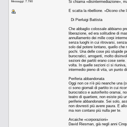
Si chiama «disintermediazione», ma
Messaggi: 7.790
E scatta la ribellione. «Dicono che
Di Pierluigi Battista
Che abbaglio colossale abbiamo pres
liberazione, ed era solitudine di m
annullamento dei mille corpi interm
senza luoghi in cui ritrovarsi, senz
solo dal potere lontano, quello che 
pochi. Una delle cose più stupide pr
burocratici, arroganti, molto disin
sezioni dei partiti erano cose serie.
volta. In quelle sezioni ci si riuniva
intermedio pieno di vita, un punto d
Periferia abbandonata
Oggi non ce n’è più neanche una (o 
ci sono giornali di partito in cui ri
burocratico e autoriferito oramai, n
teatro di quartiere, non esiste più 
periferie abbandonate. Sei solo, ass
non dovresti più avere paura. E allo
ma non contano più nulla per te.
Arcaiche «corporazioni»
David Riesman, già negli anni Cinqua