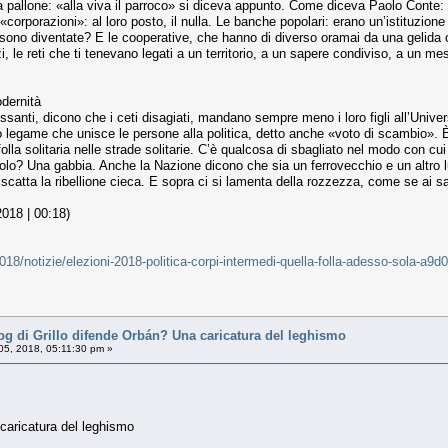
 pallone: «alla viva il parroco» si diceva appunto. Come diceva Paolo Conte:
corporazioni»: al loro posto, il nulla. Le banche popolari: erano un’istituzione 
sono diventate? E le cooperative, che hanno di diverso oramai da una gelida 
 le reti che ti tenevano legati a un territorio, a un sapere condiviso, a un mes
dernità
ssanti, dicono che i ceti disagiati, mandano sempre meno i loro figli all’Univers
legame che unisce le persone alla politica, detto anche «voto di scambio». È s
olla solitaria nelle strade solitarie. C’è qualcosa di sbagliato nel modo con c
solo? Una gabbia. Anche la Nazione dicono che sia un ferrovecchio e un altro
 scatta la ribellione cieca. E sopra ci si lamenta della rozzezza, come se ai s
018 | 00:18)
-2018/notizie/elezioni-2018-politica-corpi-intermedi-quella-folla-adesso-sola-
og di Grillo difende Orbán? Una caricatura del leghismo
 05, 2018, 05:11:30 pm »
 caricatura del leghismo