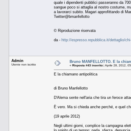
quale i dipendenti pubblici passeranno da 700 m
sangue poco si attaglia al nostro costume, ma 
a lavorarci subito. Magari approfittando di Ma
Twitter@bmanfellotto
© Riproduzione riservata
da -
http://espresso.repubblica.it/dettaglio/ch
Admin
Bruno MANFELLOTTO. E la chiama
Utente non iscritto
«
Risposta #43 inserito::
Aprile 28, 2012, 0
E la chiamano antipolitica
di Bruno Manfellotto
D'Alema sente nell'aria che tira un feroce attacc
È vero. Ma si chieda anche perché, e quel che
(19 aprile 2012)
Negli ultimi giorni, complice la campagna elett
lo spirito di un tempo: parla, sferza, denuncia.