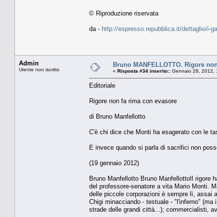
© Riproduzione riservata
da -
http://espresso.repubblica.it/dettaglio/i-
Admin
Bruno MANFELLOTTO. Rigore non 
Utente non iscritto
«
Risposta #34 inserito::
Gennaio 28, 2012, 
Editoriale
Rigore non fa rima con evasore
di Bruno Manfellotto
C'è chi dice che Monti ha esagerato con le ta
E invece quando si parla di sacrifici non pos
(19 gennaio 2012)
Bruno Manfellotto Bruno ManfellottoIl rigore h
del professore-senatore a vita Mario Monti. Ma
delle piccole corporazioni è sempre lì, assai 
Chigi minacciando - testuale - "l'inferno" (ma 
strade delle grandi città...); commercialisti, a