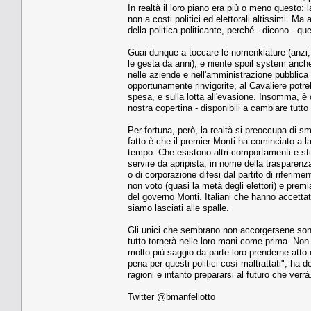
In realtà il loro piano era più o meno questo:
non a costi politici ed elettorali altissimi. Ma
della politica politicante, perché - dicono - q
Guai dunque a toccare le nomenklature (anzi, 
le gesta da anni), e niente spoil system anche 
nelle aziende e nell'amministrazione pubblica c
opportunamente rinvigorite, al Cavaliere potre
spesa, e sulla lotta all'evasione. Insomma, è
nostra copertina - disponibili a cambiare tutt
Per fortuna, però, la realtà si preoccupa di sme
fatto è che il premier Monti ha cominciato a 
tempo. Che esistono altri comportamenti e stili
servire da apripista, in nome della trasparenza
o di corporazione difesi dal partito di riferim
non voto (quasi la metà degli elettori) e prem
del governo Monti. Italiani che hanno accettat
siamo lasciati alle spalle.
Gli unici che sembrano non accorgersene sono 
tutto tornerà nelle loro mani come prima. Non
molto più saggio da parte loro prenderne atto 
pena per questi politici così maltrattati", h
ragioni e intanto prepararsi al futuro che verrà
Twitter @bmanfellotto