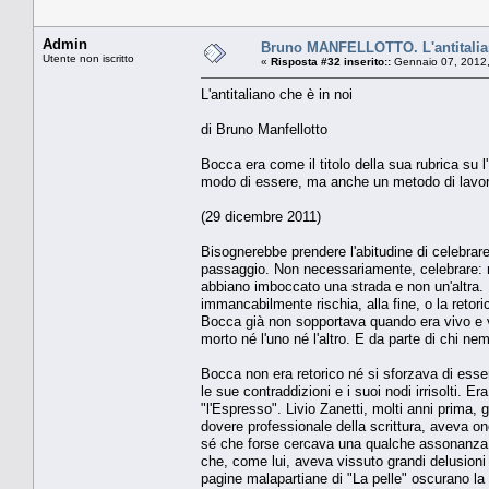
Admin
Bruno MANFELLOTTO. L'antitalian
Utente non iscritto
«
Risposta #32 inserito::
Gennaio 07, 2012,
L'antitaliano che è in noi
di Bruno Manfellotto
Bocca era come il titolo della sua rubrica su 
modo di essere, ma anche un metodo di lavoro 
(29 dicembre 2011)
Bisognerebbe prendere l'abitudine di celebrare
passaggio. Non necessariamente, celebrare: ma
abbiano imboccato una strada e non un'altra. F
immancabilmente rischia, alla fine, o la retoric
Bocca già non sopportava quando era vivo e v
morto né l'uno né l'altro. E da parte di chi n
Bocca non era retorico né si sforzava di esse
le sue contraddizioni e i suoi nodi irrisolti. Er
"l'Espresso". Livio Zanetti, molti anni prima, g
dovere professionale della scrittura, aveva on
sé che forse cercava una qualche assonanza co
che, come lui, aveva vissuto grandi delusioni 
pagine malapartiane di "La pelle" oscurano la f