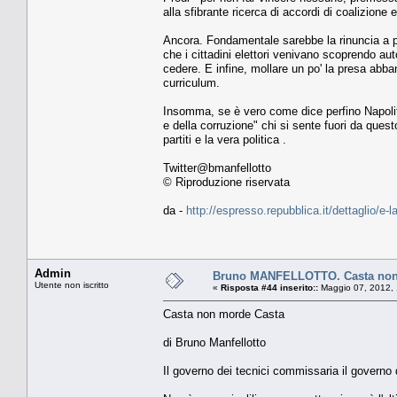
alla sfibrante ricerca di accordi di coalizione
Ancora. Fondamentale sarebbe la rinuncia a pi
che i cittadini elettori venivano scoprendo aut
cedere. E infine, mollare un po' la presa abban
curriculum.
Insomma, se è vero come dice perfino Napolitano
e della corruzione" chi si sente fuori da ques
partiti e la vera politica .
Twitter@bmanfellotto
© Riproduzione riservata
da -
http://espresso.repubblica.it/dettaglio/e-
Admin
Bruno MANFELLOTTO. Casta non
Utente non iscritto
«
Risposta #44 inserito::
Maggio 07, 2012, 
Casta non morde Casta
di Bruno Manfellotto
Il governo dei tecnici commissaria il governo