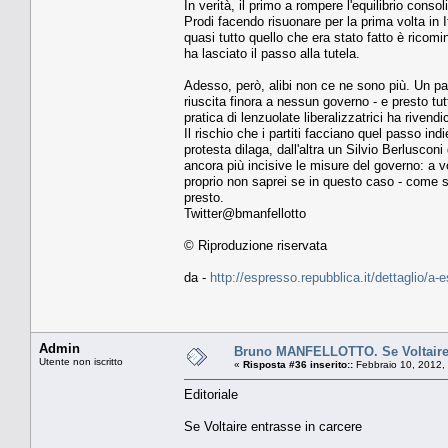
In verità, il primo a rompere l'equilibrio conso
Prodi facendo risuonare per la prima volta in It
quasi tutto quello che era stato fatto è ricominc
ha lasciato il passo alla tutela.
Adesso, però, alibi non ce ne sono più. Un pac
riuscita finora a nessun governo - e presto tu
pratica di lenzuolate liberalizzatrici ha rivend
Il rischio che i partiti facciano quel passo ind
protesta dilaga, dall'altra un Silvio Berluscon
ancora più incisive le misure del governo: a v
proprio non saprei se in questo caso - come 
presto.
Twitter@bmanfellotto
© Riproduzione riservata
da -
http://espresso.repubblica.it/dettaglio/a
Admin
Bruno MANFELLOTTO. Se Voltaire 
Utente non iscritto
«
Risposta #36 inserito::
Febbraio 10, 2012,
Editoriale
Se Voltaire entrasse in carcere