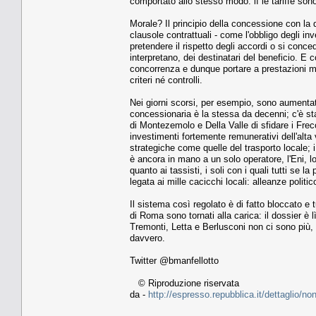
comportato allo stesso modo: lì le tariffe son
Morale? Il principio della concessione con la q
clausole contrattuali - come l'obbligo degli inve
pretendere il rispetto degli accordi o si conce
interpretano, dei destinatari del beneficio. E 
concorrenza e dunque portare a prestazioni mig
criteri né controlli.
Nei giorni scorsi, per esempio, sono aumenta
concessionaria è la stessa da decenni; c'è sta
di Montezemolo e Della Valle di sfidare i Fre
investimenti fortemente remunerativi dell'al
strategiche come quelle del trasporto locale; i 
è ancora in mano a un solo operatore, l'Eni, l
quanto ai tassisti, i soli con i quali tutti se 
legata ai mille cacicchi locali: alleanze politic
Il sistema così regolato è di fatto bloccato e t
di Roma sono tornati alla carica: il dossier è
Tremonti, Letta e Berlusconi non ci sono più
davvero.
Twitter @bmanfellotto
© Riproduzione riservata
da -
http://espresso.repubblica.it/dettaglio/no