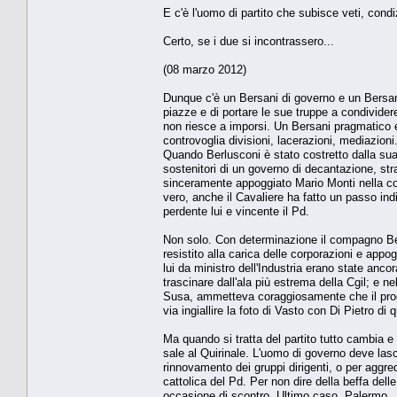
E c'è l'uomo di partito che subisce veti, cond
Certo, se i due si incontrassero...
(08 marzo 2012)
Dunque c'è un Bersani di governo e un Bersani
piazze e di portare le sue truppe a condividere
non riesce a imporsi. Un Bersani pragmatico e
controvoglia divisioni, lacerazioni, mediazion
Quando Berlusconi è stato costretto dalla sua s
sostenitori di un governo di decantazione, str
sinceramente appoggiato Mario Monti nella conv
vero, anche il Cavaliere ha fatto un passo ind
perdente lui e vincente il Pd.
Non solo. Con determinazione il compagno Ber
resistito alla carica delle corporazioni e appo
lui da ministro dell'Industria erano state anco
trascinare dall'ala più estrema della Cgil; e 
Susa, ammetteva coraggiosamente che il proge
via ingiallire la foto di Vasto con Di Pietro di 
Ma quando si tratta del partito tutto cambia e
sale al Quirinale. L'uomo di governo deve lasc
rinnovamento dei gruppi dirigenti, o per aggred
cattolica del Pd. Per non dire della beffa dell
occasione di scontro. Ultimo caso, Palermo.