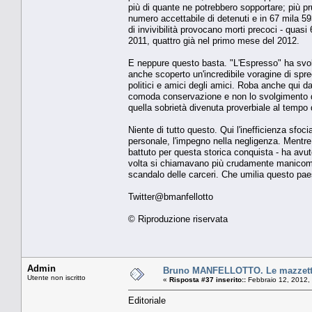
più di quante ne potrebbero sopportare; più pru
numero accettabile di detenuti e in 67 mila 59
di invivibilità provocano morti precoci - quasi
2011, quattro già nel primo mese del 2012.
E neppure questo basta. "L'Espresso" ha svol
anche scoperto un'incredibile voragine di spre
politici e amici degli amici. Roba anche qui 
comoda conservazione e non lo svolgimento de
quella sobrietà divenuta proverbiale al tempo
Niente di tutto questo. Qui l'inefficienza sfo
personale, l'impegno nella negligenza. Mentr
battuto per questa storica conquista - ha avuto 
volta si chiamavano più crudamente manicomi cr
scandalo delle carceri. Che umilia questo paes
Twitter@bmanfellotto
© Riproduzione riservata
Admin
Bruno MANFELLOTTO. Le mazzette
Utente non iscritto
«
Risposta #37 inserito::
Febbraio 12, 2012,
Editoriale