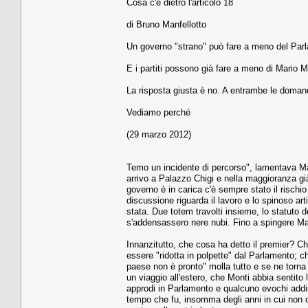
Cosa c'è dietro l'articolo 18
di Bruno Manfellotto
Un governo "strano" può fare a meno del Par
E i partiti possono già fare a meno di Mario M
La risposta giusta è no. A entrambe le doman
Vediamo perché
(29 marzo 2012)
Temo un incidente di percorso", lamentava Ma
arrivo a Palazzo Chigi e nella maggioranza gi
governo è in carica c'è sempre stato il rischi
discussione riguarda il lavoro e lo spinoso art
stata. Due totem travolti insieme, lo statuto de
s'addensassero nere nubi. Fino a spingere Mari
Innanzitutto, che cosa ha detto il premier? Ch
essere "ridotta in polpette" dal Parlamento; ch
paese non è pronto" molla tutto e se ne torna a
un viaggio all'estero, che Monti abbia sentito l
approdi in Parlamento e qualcuno evochi addiri
tempo che fu, insomma degli anni in cui non c