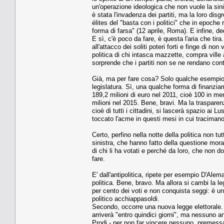
un'operazione ideologica che non vuole la sinis
è stata l'invadenza dei partiti, ma la loro dis
élites del "basta con i politici" che in epoche
forma di farsa" (12 aprile, Roma). E infine, ded
E sì, c'è poco da fare, è questa l'aria che ti
all'attacco dei soliti poteri forti e finge di n
politica di chi intasca mazzette, compra ville
sorprende che i partiti non se ne rendano cont
Già, ma per fare cosa? Solo qualche esempio. 
legislatura. Sì, una qualche forma di finanzia
189,2 milioni di euro nel 2011, cioè 100 in m
milioni nel 2015. Bene, bravi. Ma la traspare
cioè di tutti i cittadini, si lascerà spazio ai Lu
toccato l'acme in questi mesi in cui tracimano le
Certo, perfino nella notte della politica non tut
sinistra, che hanno fatto della questione mora
di chi li ha votati e perché da loro, che non 
fare.
E' dall'antipolitica, ripete per esempio D'Alema
politica. Bene, bravo. Ma allora si cambi la le
per cento dei voti e non conquista seggi: è un
politico acchiappasoldi.
Secondo, occorre una nuova legge elettorale. 
arriverà "entro quindici giorni", ma nessuno a
Prodi - per non far vincere nessuno, premessa