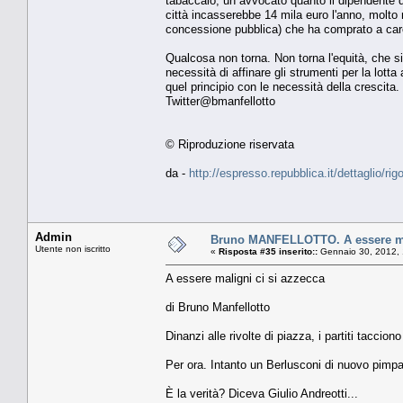
tabaccaio, un avvocato quanto il dipendente di
città incasserebbe 14 mila euro l'anno, molto 
concessione pubblica) che ha comprato a car
Qualcosa non torna. Non torna l'equità, che si
necessità di affinare gli strumenti per la lotta
quel principio con le necessità della crescita.
Twitter@bmanfellotto
© Riproduzione riservata
da -
http://espresso.repubblica.it/dettaglio/r
Admin
Bruno MANFELLOTTO. A essere mal
Utente non iscritto
«
Risposta #35 inserito::
Gennaio 30, 2012, 
A essere maligni ci si azzecca
di Bruno Manfellotto
Dinanzi alle rivolte di piazza, i partiti taccion
Per ora. Intanto un Berlusconi di nuovo pimpan
È la verità? Diceva Giulio Andreotti...