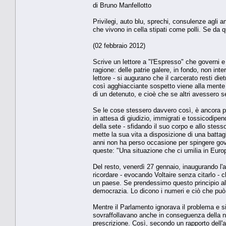
di Bruno Manfellotto
Privilegi, auto blu, sprechi, consulenze agli 
che vivono in cella stipati come polli. Se da qu
(02 febbraio 2012)
Scrive un lettore a "l'Espresso" che governi
ragione: delle patrie galere, in fondo, non inte
lettore - si augurano che il carcerato resti die
così agghiacciante sospetto viene alla mente 
di un detenuto, e cioè che se altri avessero s
Se le cose stessero davvero così, è ancora più
in attesa di giudizio, immigrati e tossicodipen
della sete - sfidando il suo corpo e allo stes
mette la sua vita a disposizione di una battag
anni non ha perso occasione per spingere gove
queste: "Una situazione che ci umilia in Europ
Del resto, venerdì 27 gennaio, inaugurando l'a
ricordare - evocando Voltaire senza citarlo - c
un paese. Se prendessimo questo principio alla l
democrazia. Lo dicono i numeri e ciò che può 
Mentre il Parlamento ignorava il problema e si 
sovraffollavano anche in conseguenza della nu
prescrizione. Così, secondo un rapporto dell'a