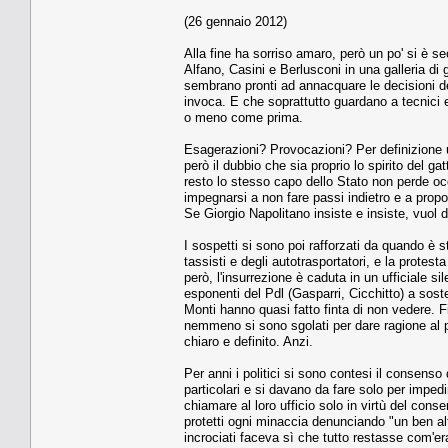
(26 gennaio 2012)
Alla fine ha sorriso amaro, però un po' si è s
Alfano, Casini e Berlusconi in una galleria di 
sembrano pronti ad annacquare le decisioni del
invoca. E che soprattutto guardano a tecnici 
o meno come prima.
Esagerazioni? Provocazioni? Per definizione u
però il dubbio che sia proprio lo spirito del 
resto lo stesso capo dello Stato non perde oc
impegnarsi a non fare passi indietro e a prop
Se Giorgio Napolitano insiste e insiste, vuol d
I sospetti si sono poi rafforzati da quando è s
tassisti e degli autotrasportatori, e la protest
però, l'insurrezione è caduta in un ufficiale si
esponenti del Pdl (Gasparri, Cicchitto) a soste
Monti hanno quasi fatto finta di non vedere. 
nemmeno si sono sgolati per dare ragione al pr
chiaro e definito. Anzi.
Per anni i politici si sono contesi il consenso
particolari e si davano da fare solo per impedi
chiamare al loro ufficio solo in virtù del cons
protetti ogni minaccia denunciando "un ben alt
incrociati faceva sì che tutto restasse com'er