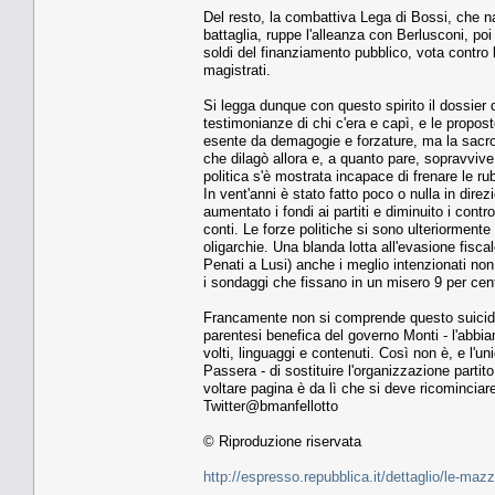
Del resto, la combattiva Lega di Bossi, che na
battaglia, ruppe l'alleanza con Berlusconi, po
soldi del finanziamento pubblico, vota contro l'
magistrati.
Si legga dunque con questo spirito il dossier 
testimonianze di chi c'era e capì, e le propos
esente da demagogie e forzature, ma la sacro
che dilagò allora e, a quanto pare, sopravvive
politica s'è mostrata incapace di frenare le rub
In vent'anni è stato fatto poco o nulla in dire
aumentato i fondi ai partiti e diminuito i control
conti. Le forze politiche si sono ulteriormente
oligarchie. Una blanda lotta all'evasione fiscal
Penati a Lusi) anche i meglio intenzionati non
i sondaggi che fissano in un misero 9 per cento
Francamente non si comprende questo suicidi
parentesi benefica del governo Monti - l'abbiam
volti, linguaggi e contenuti. Così non è, e l'u
Passera - di sostituire l'organizzazione part
voltare pagina è da lì che si deve ricominciar
Twitter@bmanfellotto
© Riproduzione riservata
http://espresso.repubblica.it/dettaglio/le-ma