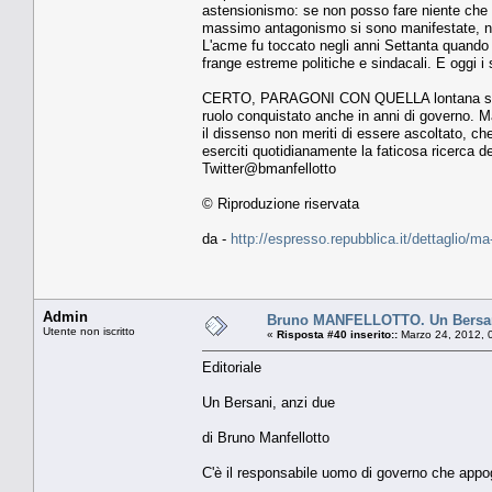
astensionismo: se non posso fare niente che v
massimo antagonismo si sono manifestate, nell
L'acme fu toccato negli anni Settanta quando 
frange estreme politiche e sindacali. E oggi i s
CERTO, PARAGONI CON QUELLA lontana stagione
ruolo conquistato anche in anni di governo. 
il dissenso non meriti di essere ascoltato, ch
eserciti quotidianamente la faticosa ricerca de
Twitter@bmanfellotto
© Riproduzione riservata
da -
http://espresso.repubblica.it/dettaglio/m
Admin
Bruno MANFELLOTTO. Un Bersan
Utente non iscritto
«
Risposta #40 inserito::
Marzo 24, 2012, 
Editoriale
Un Bersani, anzi due
di Bruno Manfellotto
C'è il responsabile uomo di governo che appo