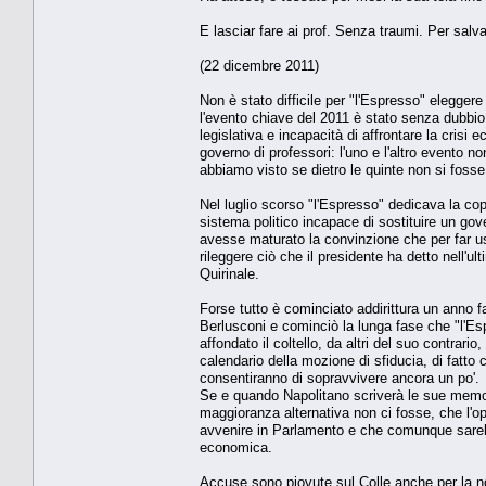
E lasciar fare ai prof. Senza traumi. Per salva
(22 dicembre 2011)
Non è stato difficile per "l'Espresso" eleggere
l'evento chiave del 2011 è stato senza dubbio 
legislativa e incapacità di affrontare la crisi
governo di professori: l'uno e l'altro evento n
abbiamo visto se dietro le quinte non si foss
Nel luglio scorso "l'Espresso" dedicava la co
sistema politico incapace di sostituire un gov
avesse maturato la convinzione che per far us
rileggere ciò che il presidente ha detto nell
Quirinale.
Forse tutto è cominciato addirittura un anno f
Berlusconi e cominciò la lunga fase che "l'Esp
affondato il coltello, da altri del suo contrar
calendario della mozione di sfiducia, di fatt
consentiranno di sopravvivere ancora un po'.
Se e quando Napolitano scriverà le sue memo
maggioranza alternativa non ci fosse, che l'op
avvenire in Parlamento e che comunque sarebb
economica.
Accuse sono piovute sul Colle anche per la no