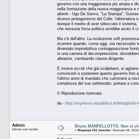
governo con una maggioranza più ampia e divers
nella formazione della nuova maggioranza e ne
attenti - Ugo De Siervo, "La Stampa"; Gustav
diverso protagonismo del Colle: l'alternativa sa
dunque il merito di aver sbloccato il sistema,
che nessuna forza politica avrebbe avuto il co
Ma c'è dell'altro. La rivoluzione soft promossa 
ricorrere quando, come oggi, sia necessario r
diventato improduttiva contrapposizione frontal
in una camera di decompressione, dovrebbero a
alleanze, cambiando classe dirigente.
E invece eccoli che già scalpitano, si agitan
convincerli a sostenere questo governo fino a 
l'ultimo anno di mandato che culminerà a novem
complessa del suo settennato: portare a concl
© Riproduzione riservata
da -
http://espresso.repubblica.it/dettaglio/la
Admin
Bruno MANFELLOTTO. Non si vive
Utente non iscritto
«
Risposta #31 inserito::
Gennaio 06, 2012