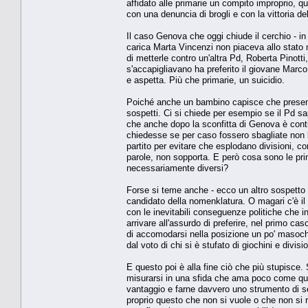
affidato alle primarie un compito improprio, qu
con una denuncia di brogli e con la vittoria del
Il caso Genova che oggi chiude il cerchio - i
carica Marta Vincenzi non piaceva allo stato 
di metterle contro un'altra Pd, Roberta Pinotti
s'accapigliavano ha preferito il giovane Marco
e aspetta. Più che primarie, un suicidio.
Poiché anche un bambino capisce che presenta
sospetti. Ci si chiede per esempio se il Pd s
che anche dopo la sconfitta di Genova è contin
chiedesse se per caso fossero sbagliate non l
partito per evitare che esplodano divisioni, cor
parole, non sopporta. E però cosa sono le pri
necessariamente diversi?
Forse si teme anche - ecco un altro sospetto -
candidato della nomenklatura. O magari c'è il 
con le inevitabili conseguenze politiche che i
arrivare all'assurdo di preferire, nel primo ca
di accomodarsi nella posizione un po' masochist
dal voto di chi si è stufato di giochini e divis
E questo poi è alla fine ciò che più stupisce. S
misurarsi in una sfida che ama poco come quell
vantaggio e farne davvero uno strumento di se
proprio questo che non si vuole o che non si r