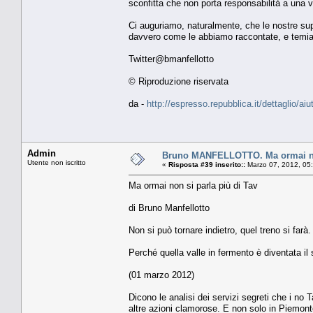
sconfitta che non porta responsabilità a una vit
Ci auguriamo, naturalmente, che le nostre supp
davvero come le abbiamo raccontate, e temiamo
Twitter@bmanfellotto
© Riproduzione riservata
da -
http://espresso.repubblica.it/dettaglio/ai
Admin
Bruno MANFELLOTTO. Ma ormai non
Utente non iscritto
«
Risposta #39 inserito::
Marzo 07, 2012, 05
Ma ormai non si parla più di Tav
di Bruno Manfellotto
Non si può tornare indietro, quel treno si far
Perché quella valle in fermento è diventata i
(01 marzo 2012)
Dicono le analisi dei servizi segreti che i no 
altre azioni clamorose. E non solo in Piemont