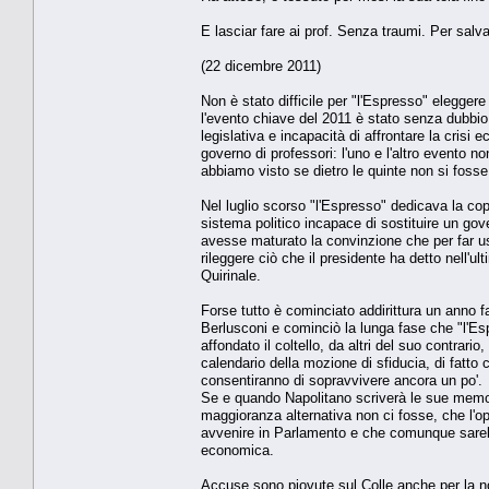
E lasciar fare ai prof. Senza traumi. Per salva
(22 dicembre 2011)
Non è stato difficile per "l'Espresso" eleggere
l'evento chiave del 2011 è stato senza dubbio 
legislativa e incapacità di affrontare la crisi
governo di professori: l'uno e l'altro evento n
abbiamo visto se dietro le quinte non si foss
Nel luglio scorso "l'Espresso" dedicava la co
sistema politico incapace di sostituire un gov
avesse maturato la convinzione che per far us
rileggere ciò che il presidente ha detto nell
Quirinale.
Forse tutto è cominciato addirittura un anno f
Berlusconi e cominciò la lunga fase che "l'Esp
affondato il coltello, da altri del suo contrar
calendario della mozione di sfiducia, di fatt
consentiranno di sopravvivere ancora un po'.
Se e quando Napolitano scriverà le sue memo
maggioranza alternativa non ci fosse, che l'op
avvenire in Parlamento e che comunque sarebb
economica.
Accuse sono piovute sul Colle anche per la no