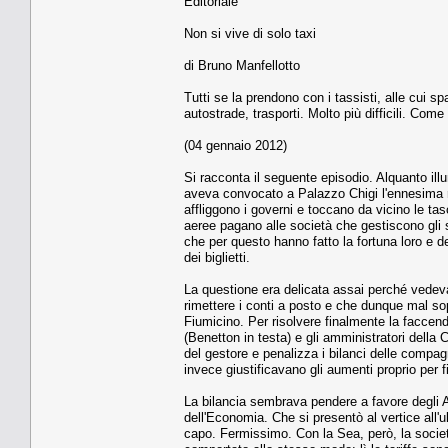
Editoriale
Non si vive di solo taxi
di Bruno Manfellotto
Tutti se la prendono con i tassisti, alle cui sp
autostrade, trasporti. Molto più difficili. Com
(04 gennaio 2012)
Si racconta il seguente episodio. Alquanto ill
aveva convocato a Palazzo Chigi l'ennesima r
affliggono i governi e toccano da vicino le tas
aeree pagano alle società che gestiscono gli s
che per questo hanno fatto la fortuna loro e de
dei biglietti.
La questione era delicata assai perché vedeva di
rimettere i conti a posto e che dunque mal sop
Fiumicino. Per risolvere finalmente la faccenda
(Benetton in testa) e gli amministratori dell
del gestore e penalizza i bilanci delle compagni
invece giustificavano gli aumenti proprio per f
La bilancia sembrava pendere a favore degli Ae
dell'Economia. Che si presentò al vertice all'
capo. Fermissimo. Con la Sea, però, la societ