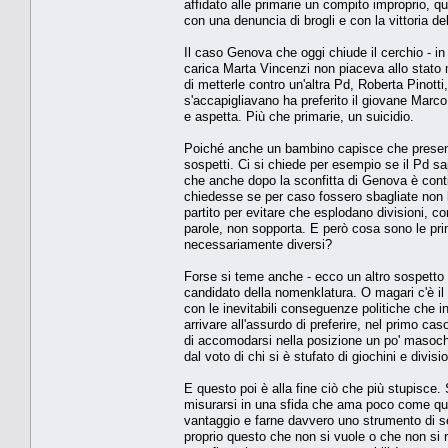
affidato alle primarie un compito improprio, qu
con una denuncia di brogli e con la vittoria del
Il caso Genova che oggi chiude il cerchio - i
carica Marta Vincenzi non piaceva allo stato 
di metterle contro un'altra Pd, Roberta Pinotti
s'accapigliavano ha preferito il giovane Marco
e aspetta. Più che primarie, un suicidio.
Poiché anche un bambino capisce che presenta
sospetti. Ci si chiede per esempio se il Pd s
che anche dopo la sconfitta di Genova è contin
chiedesse se per caso fossero sbagliate non l
partito per evitare che esplodano divisioni, cor
parole, non sopporta. E però cosa sono le pri
necessariamente diversi?
Forse si teme anche - ecco un altro sospetto -
candidato della nomenklatura. O magari c'è il 
con le inevitabili conseguenze politiche che i
arrivare all'assurdo di preferire, nel primo ca
di accomodarsi nella posizione un po' masochist
dal voto di chi si è stufato di giochini e divis
E questo poi è alla fine ciò che più stupisce. S
misurarsi in una sfida che ama poco come quell
vantaggio e farne davvero uno strumento di se
proprio questo che non si vuole o che non si r