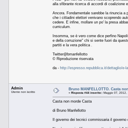
alla sfibrante ricerca di accordi di coalizione
Ancora. Fondamentale sarebbe la rinuncia a pi
che i cittadini elettori venivano scoprendo aut
cedere. E infine, mollare un po' la presa abban
curriculum.
Insomma, se è vero come dice perfino Napolitano
e della corruzione" chi si sente fuori da ques
partiti e la vera politica .
Twitter@bmanfellotto
© Riproduzione riservata
da -
http://espresso.repubblica.it/dettaglio/e-
Admin
Bruno MANFELLOTTO. Casta non
Utente non iscritto
«
Risposta #44 inserito::
Maggio 07, 2012, 
Casta non morde Casta
di Bruno Manfellotto
Il governo dei tecnici commissaria il governo