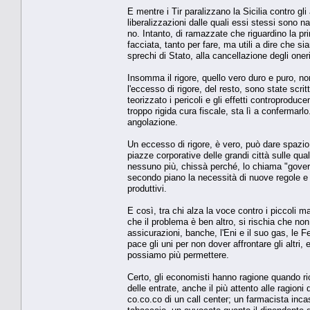
E mentre i Tir paralizzano la Sicilia contro gl
liberalizzazioni dalle quali essi stessi sono n
no. Intanto, di ramazzate che riguardino la pr
facciata, tanto per fare, ma utili a dire che si
sprechi di Stato, alla cancellazione degli oneri
Insomma il rigore, quello vero duro e puro, n
l'eccesso di rigore, del resto, sono state scr
teorizzato i pericoli e gli effetti controproduc
troppo rigida cura fiscale, sta lì a confermar
angolazione.
Un eccesso di rigore, è vero, può dare spazio 
piazze corporative delle grandi città sulle qual
nessuno più, chissà perché, lo chiama "govern
secondo piano la necessità di nuove regole e d
produttivi.
E così, tra chi alza la voce contro i piccoli
che il problema è ben altro, si rischia che non
assicurazioni, banche, l'Eni e il suo gas, le Fe
pace gli uni per non dover affrontare gli altri,
possiamo più permettere.
Certo, gli economisti hanno ragione quando ri
delle entrate, anche il più attento alle ragioni
co.co.co di un call center; un farmacista inc