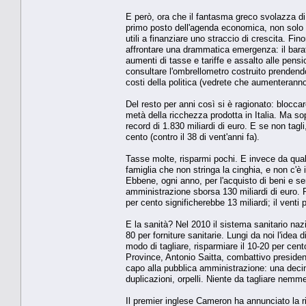
E però, ora che il fantasma greco svolazza di 
primo posto dell'agenda economica, non solo 
utili a finanziare uno straccio di crescita. Fin
affrontare una drammatica emergenza: il barat
aumenti di tasse e tariffe e assalto alle pensio
consultare l'ombrellometro costruito prendendo 
costi della politica (vedrete che aumenteranno 
Del resto per anni così si è ragionato: blocca
metà della ricchezza prodotta in Italia. Ma sopr
record di 1.830 miliardi di euro. E se non tag
cento (contro il 38 di vent'anni fa).
Tasse molte, risparmi pochi. E invece da qual
famiglia che non stringa la cinghia, e non c'è 
Ebbene, ogni anno, per l'acquisto di beni e serv
amministrazione sborsa 130 miliardi di euro. 
per cento significherebbe 13 miliardi; il venti 
E la sanità? Nel 2010 il sistema sanitario naz
80 per forniture sanitarie. Lungi da noi l'ide
modo di tagliare, risparmiare il 10-20 per cent
Province, Antonio Saitta, combattivo presidente
capo alla pubblica amministrazione: una decina d
duplicazioni, orpelli. Niente da tagliare nemm
Il premier inglese Cameron ha annunciato la ri