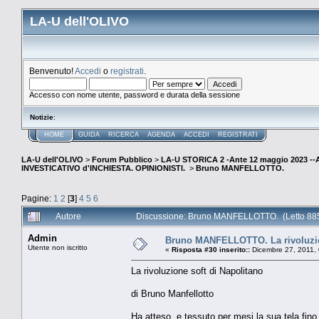
LA-U dell'OLIVO
Benvenuto!
Accedi
o
registrati
.
Accesso con nome utente, password e durata della sessione
Notizie
:
HOME
GUIDA
RICERCA
AGENDA
ACCEDI
REGISTRATI
LA-U dell'OLIVO
>
Forum Pubblico
>
LA-U STORICA 2 -Ante 12 maggio 2023 
INVESTICATIVO d'INCHIESTA. OPINIONISTI.
>
Bruno MANFELLOTTO.
Pagine:
1
2
[
3
]
4
5
6
Autore
Discussione: Bruno MANFELLOTTO. (Letto 885
Admin
Bruno MANFELLOTTO. La rivoluzion
Utente non iscritto
«
Risposta #30 inserito::
Dicembre 27, 2011,
La rivoluzione soft di Napolitano
di Bruno Manfellotto
Ha atteso, e tessuto per mesi la sua tela fino