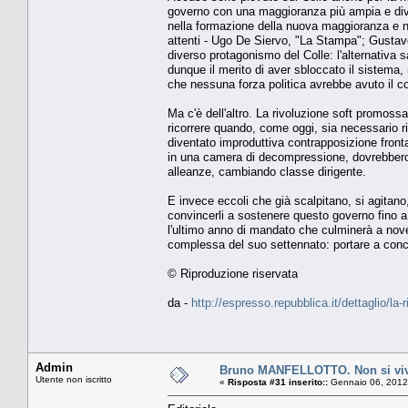
governo con una maggioranza più ampia e divers
nella formazione della nuova maggioranza e ne
attenti - Ugo De Siervo, "La Stampa"; Gustav
diverso protagonismo del Colle: l'alternativa sa
dunque il merito di aver sbloccato il sistema,
che nessuna forza politica avrebbe avuto il co
Ma c'è dell'altro. La rivoluzione soft promossa 
ricorrere quando, come oggi, sia necessario r
diventato improduttiva contrapposizione frontal
in una camera di decompressione, dovrebbero a
alleanze, cambiando classe dirigente.
E invece eccoli che già scalpitano, si agitan
convincerli a sostenere questo governo fino a 
l'ultimo anno di mandato che culminerà a novem
complessa del suo settennato: portare a concl
© Riproduzione riservata
da -
http://espresso.repubblica.it/dettaglio/la
Admin
Bruno MANFELLOTTO. Non si vive
Utente non iscritto
«
Risposta #31 inserito::
Gennaio 06, 2012