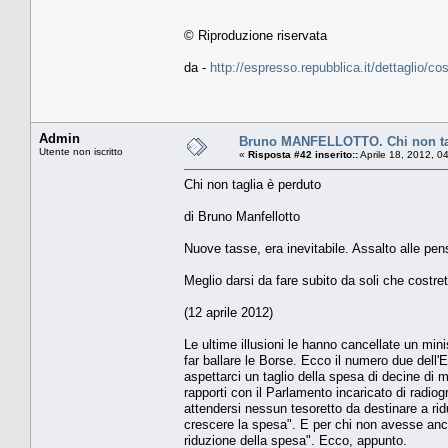
© Riproduzione riservata
da -
http://espresso.repubblica.it/dettaglio/co
Admin
Bruno MANFELLOTTO. Chi non tag
Utente non iscritto
«
Risposta #42 inserito::
Aprile 18, 2012, 0
Chi non taglia è perduto
di Bruno Manfellotto
Nuove tasse, era inevitabile. Assalto alle pensi
Meglio darsi da fare subito da soli che costret
(12 aprile 2012)
Le ultime illusioni le hanno cancellate un min
far ballare le Borse. Ecco il numero due dell
aspettarci un taglio della spesa di decine di 
rapporti con il Parlamento incaricato di radio
attendersi nessun tesoretto da destinare a rid
crescere la spesa". E per chi non avesse ancor
riduzione della spesa". Ecco, appunto.