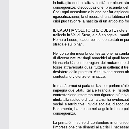
la battaglia contro l'alta velocità per alcuni s
conseguenze: disoccupazione, precarietà del la
Così ogni occasione è buona per far esplodere l
rigassificazione, la chiusura di una fabbrica 
crisi può favorire la nascita di un articolato f
IL CASO HA VOLUTO CHE QUESTE note siano st
traliccio in Val di Susa, e ciò spingeva i manif
Roma a Lecce, leader politici contestati in p
strada e sui binari.
Nel corso dei mesi la contestazione ha cambiato
di diversa natura: dagli anarchici ai quali fac
Giancarlo Caselli. Le ragioni del mutamento di
fosse attraversata quasi tutta in galleria: il t
desistere dalla protesta. Altri invece hanno a
contestano violenze e minacce.
In realtà ormai si parla di Tav per parlare d'a
impegna due Stati, Italia e Francia, e i rispett
contestazione insomma non riguarda più solo u
rifiuta alla radice e di cui la crisi ha evidenz
sociali e retributive, invidia sociale, disoccu
Parlamento, ha messo nell'angolo le forze poli
conseguenza.
La prima è il rischio di confondere in un unico
l'impressione che dinanzi alla crisi il necessar