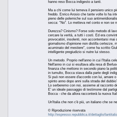
hanno reso Bocca indigesto a tanti.
Ma a chi come lui temeva il pensiero unico pi
freddo. Enrico Arosio che tante volte lo ha int
pieno delle polemiche sul suo antimeridionali
secca: "No". Lo metteva nel conto e non se n
Durezza? Cinismo? Forse solo metodo di lavoro
cercare la verità, a tutti i costi. Ed era conv
provocatòri, insolenti, non accontentarsi mai d
giornalismo d'opinione non distilla certezze, m
acuminato del mestiere", come ha scritto Giu
intelligente pregiudizio si nutre lui stesso.
Un metodo. Proprio nell'anno in cui l'Italia cel
Nell'anno in cui si esultava alla resa di Berlu
finanza che mettono in secondo piano la polit
in tumulto, Bocca stava dalla parte degli in
Si può non essere d'accordo con lui, amare o c
spinto anno dopo anni sulla strada del dubbio? 
Lo serberemo con noi, assieme al racconto del
E' un ideale passaggio di testimone dal partigi
Bocca - che da allora racconterà la nuova Ita
Un'Italia che non c'è più, un italiano che se 
© Riproduzione riservata
http://espresso.repubblica.it/dettaglio/lantita