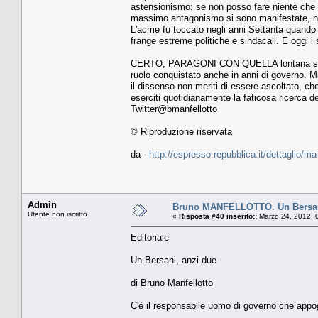
astensionismo: se non posso fare niente che v
massimo antagonismo si sono manifestate, nell
L'acme fu toccato negli anni Settanta quando 
frange estreme politiche e sindacali. E oggi i s
CERTO, PARAGONI CON QUELLA lontana stagione
ruolo conquistato anche in anni di governo. 
il dissenso non meriti di essere ascoltato, ch
eserciti quotidianamente la faticosa ricerca de
Twitter@bmanfellotto
© Riproduzione riservata
da -
http://espresso.repubblica.it/dettaglio/m
Admin
Bruno MANFELLOTTO. Un Bersan
Utente non iscritto
«
Risposta #40 inserito::
Marzo 24, 2012, 
Editoriale
Un Bersani, anzi due
di Bruno Manfellotto
C'è il responsabile uomo di governo che appo