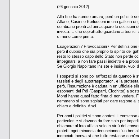
(26 gennaio 2012)
Alla fine ha sorriso amaro, però un po' si è s
Alfano, Casini e Berlusconi in una galleria di 
sembrano pronti ad annacquare le decisioni del
invoca. E che soprattutto guardano a tecnici 
o meno come prima.
Esagerazioni? Provocazioni? Per definizione u
però il dubbio che sia proprio lo spirito del 
resto lo stesso capo dello Stato non perde oc
impegnarsi a non fare passi indietro e a prop
Se Giorgio Napolitano insiste e insiste, vuol d
I sospetti si sono poi rafforzati da quando è s
tassisti e degli autotrasportatori, e la protest
però, l'insurrezione è caduta in un ufficiale si
esponenti del Pdl (Gasparri, Cicchitto) a soste
Monti hanno quasi fatto finta di non vedere. 
nemmeno si sono sgolati per dare ragione al pr
chiaro e definito. Anzi.
Per anni i politici si sono contesi il consenso
particolari e si davano da fare solo per impedi
chiamare al loro ufficio solo in virtù del cons
protetti ogni minaccia denunciando "un ben alt
incrociati faceva sì che tutto restasse com'er