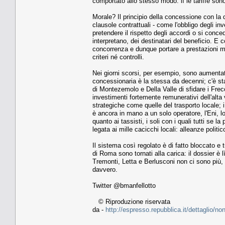
comportato allo stesso modo: lì le tariffe son
Morale? Il principio della concessione con la q
clausole contrattuali - come l'obbligo degli inve
pretendere il rispetto degli accordi o si conce
interpretano, dei destinatari del beneficio. E 
concorrenza e dunque portare a prestazioni mig
criteri né controlli.
Nei giorni scorsi, per esempio, sono aumenta
concessionaria è la stessa da decenni; c'è sta
di Montezemolo e Della Valle di sfidare i Fre
investimenti fortemente remunerativi dell'al
strategiche come quelle del trasporto locale; i 
è ancora in mano a un solo operatore, l'Eni, l
quanto ai tassisti, i soli con i quali tutti se 
legata ai mille cacicchi locali: alleanze politic
Il sistema così regolato è di fatto bloccato e t
di Roma sono tornati alla carica: il dossier è
Tremonti, Letta e Berlusconi non ci sono più
davvero.
Twitter @bmanfellotto
© Riproduzione riservata
da -
http://espresso.repubblica.it/dettaglio/no