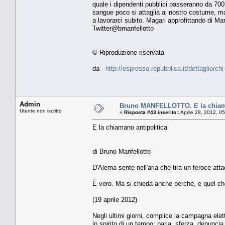
quale i dipendenti pubblici passeranno da 700 m
sangue poco si attaglia al nostro costume, ma 
a lavorarci subito. Magari approfittando di Ma
Twitter@bmanfellotto
© Riproduzione riservata
da -
http://espresso.repubblica.it/dettaglio/ch
Admin
Bruno MANFELLOTTO. E la chiama
Utente non iscritto
«
Risposta #43 inserito::
Aprile 28, 2012, 0
E la chiamano antipolitica
di Bruno Manfellotto
D'Alema sente nell'aria che tira un feroce attacc
È vero. Ma si chieda anche perché, e quel che
(19 aprile 2012)
Negli ultimi giorni, complice la campagna elett
lo spirito di un tempo: parla, sferza, denuncia.