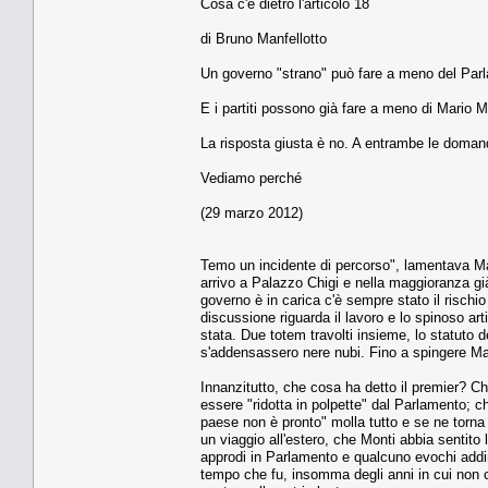
Cosa c'è dietro l'articolo 18
di Bruno Manfellotto
Un governo "strano" può fare a meno del Par
E i partiti possono già fare a meno di Mario M
La risposta giusta è no. A entrambe le doman
Vediamo perché
(29 marzo 2012)
Temo un incidente di percorso", lamentava Ma
arrivo a Palazzo Chigi e nella maggioranza gi
governo è in carica c'è sempre stato il rischi
discussione riguarda il lavoro e lo spinoso art
stata. Due totem travolti insieme, lo statuto de
s'addensassero nere nubi. Fino a spingere Mari
Innanzitutto, che cosa ha detto il premier? Ch
essere "ridotta in polpette" dal Parlamento; ch
paese non è pronto" molla tutto e se ne torna a
un viaggio all'estero, che Monti abbia sentito l
approdi in Parlamento e qualcuno evochi addiri
tempo che fu, insomma degli anni in cui non c