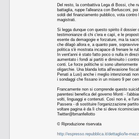
Del resto, la combattiva Lega di Bossi, che na
battaglia, ruppe l'alleanza con Berlusconi, po
soldi del finanziamento pubblico, vota contro l'
magistrati.
Si legga dunque con questo spirito il dossier 
testimonianze di chi c'era e capì, e le propos
esente da demagogie e forzature, ma la sacro
che dilagò allora e, a quanto pare, sopravvive
politica s'è mostrata incapace di frenare le rub
In vent'anni è stato fatto poco o nulla in dire
aumentato i fondi ai partiti e diminuito i control
conti. Le forze politiche si sono ulteriormente
oligarchie. Una blanda lotta all'evasione fiscal
Penati a Lusi) anche i meglio intenzionati non
i sondaggi che fissano in un misero 9 per cento
Francamente non si comprende questo suicidi
parentesi benefica del governo Monti - l'abbiam
volti, linguaggi e contenuti. Così non è, e l'u
Passera - di sostituire l'organizzazione part
voltare pagina è da lì che si deve ricominciar
Twitter@bmanfellotto
© Riproduzione riservata
http://espresso.repubblica.it/dettaglio/le-ma