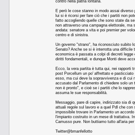
contro nella patria lontana.
E però le cose stanno in modo assai diverso 
lui si è ricorsi per fare ciò che i partiti non
fatto accogliendo quelle che sono state da se
non attraverso una campagna elettorale, ma s
andata: senatore a vita e poi premier per volon
centro e di sinistra.
Un governo "strano", ha riconosciuto subito lo
Senato? Anche se si è interrotta una difficile
economica è passata a colpi di decreti legge 
diritti fondamentali, e dunque Monti deve acce
Ecco, la vera partita è tutta qui, nei rapporti
post Porcellum un po' affrettato e pasticciato -
esso, ma cui deve la sopravvivenza e di cui 
accusato dal Parlamento di chiedere solo un t
non è pronto", e cioè se i partiti che lo rap
assuma le sue responsabilità.
Messaggio, pare di capire, indirizzato sia di qu
attuali regole sul lavoro e a quel Pdl che con 
impossibile trovare in Parlamento un accordo c
l'impianto costruito in un mese di trattativa.
Camusso pure. Non buttiamo tutto all'aria per 
Twitter@bmanfellotto