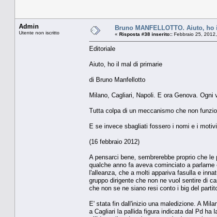
Admin
Bruno MANFELLOTTO. Aiuto, ho il
Utente non iscritto
«
Risposta #38 inserito::
Febbraio 25, 2012,
Editoriale
Aiuto, ho il mal di primarie
di Bruno Manfellotto
Milano, Cagliari, Napoli. E ora Genova. Ogni v
Tutta colpa di un meccanismo che non funzion
E se invece sbagliati fossero i nomi e i motivi
(16 febbraio 2012)
A pensarci bene, sembrerebbe proprio che le pr
qualche anno fa aveva cominciato a parlarne e
l'alleanza, che a molti appariva fasulla e innat
gruppo dirigente che non ne vuol sentire di c
che non se ne siano resi conto i big del partito
E' stata fin dall'inizio una maledizione. A Mila
a Cagliari la pallida figura indicata dal Pd h