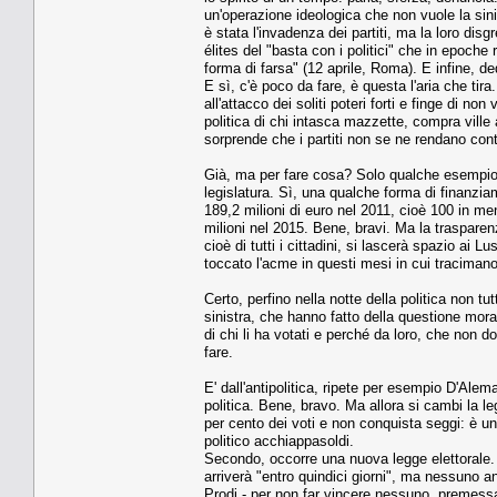
un'operazione ideologica che non vuole la sinis
è stata l'invadenza dei partiti, ma la loro dis
élites del "basta con i politici" che in epoche
forma di farsa" (12 aprile, Roma). E infine, ded
E sì, c'è poco da fare, è questa l'aria che ti
all'attacco dei soliti poteri forti e finge di n
politica di chi intasca mazzette, compra ville
sorprende che i partiti non se ne rendano cont
Già, ma per fare cosa? Solo qualche esempio. 
legislatura. Sì, una qualche forma di finanzia
189,2 milioni di euro nel 2011, cioè 100 in m
milioni nel 2015. Bene, bravi. Ma la traspare
cioè di tutti i cittadini, si lascerà spazio ai Lu
toccato l'acme in questi mesi in cui tracimano le
Certo, perfino nella notte della politica non tut
sinistra, che hanno fatto della questione mora
di chi li ha votati e perché da loro, che non 
fare.
E' dall'antipolitica, ripete per esempio D'Alema
politica. Bene, bravo. Ma allora si cambi la le
per cento dei voti e non conquista seggi: è un
politico acchiappasoldi.
Secondo, occorre una nuova legge elettorale. 
arriverà "entro quindici giorni", ma nessuno a
Prodi - per non far vincere nessuno, premessa