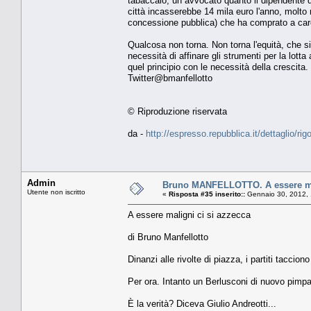
tabaccaio, un avvocato quanto il dipendente di
città incasserebbe 14 mila euro l'anno, molto 
concessione pubblica) che ha comprato a car
Qualcosa non torna. Non torna l'equità, che si
necessità di affinare gli strumenti per la lotta
quel principio con le necessità della crescita.
Twitter@bmanfellotto
© Riproduzione riservata
da -
http://espresso.repubblica.it/dettaglio/r
Admin
Bruno MANFELLOTTO. A essere mal
Utente non iscritto
«
Risposta #35 inserito::
Gennaio 30, 2012, 
A essere maligni ci si azzecca
di Bruno Manfellotto
Dinanzi alle rivolte di piazza, i partiti taccion
Per ora. Intanto un Berlusconi di nuovo pimpan
È la verità? Diceva Giulio Andreotti...