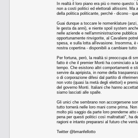
In realtà il loro piano era più o meno questo:
non a costi politici ed elettorali altissimi. Ma
della politica politicante, perché - dicono - q
Guai dunque a toccare le nomenklature (anzi, 
le gesta da anni), e niente spoil system anche 
nelle aziende e nell'amministrazione pubblica c
opportunamente rinvigorite, al Cavaliere potre
spesa, e sulla lotta all'evasione. Insomma, è
nostra copertina - disponibili a cambiare tutt
Per fortuna, però, la realtà si preoccupa di sme
fatto è che il premier Monti ha cominciato a 
tempo. Che esistono altri comportamenti e stili
servire da apripista, in nome della trasparenza
o di corporazione difesi dal partito di riferim
non voto (quasi la metà degli elettori) e prem
del governo Monti. Italiani che hanno accettat
siamo lasciati alle spalle.
Gli unici che sembrano non accorgersene sono 
tutto tornerà nelle loro mani come prima. Non
molto più saggio da parte loro prenderne atto 
pena per questi politici così maltrattati", h
ragioni e intanto prepararsi al futuro che verrà
Twitter @bmanfellotto