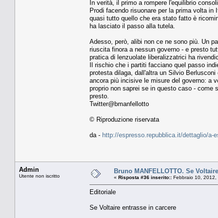
In verità, il primo a rompere l'equilibrio conso
Prodi facendo risuonare per la prima volta in It
quasi tutto quello che era stato fatto è ricominc
ha lasciato il passo alla tutela.
Adesso, però, alibi non ce ne sono più. Un pac
riuscita finora a nessun governo - e presto tu
pratica di lenzuolate liberalizzatrici ha rivend
Il rischio che i partiti facciano quel passo ind
protesta dilaga, dall'altra un Silvio Berluscon
ancora più incisive le misure del governo: a v
proprio non saprei se in questo caso - come 
presto.
Twitter@bmanfellotto
© Riproduzione riservata
da -
http://espresso.repubblica.it/dettaglio/a
Admin
Bruno MANFELLOTTO. Se Voltaire 
Utente non iscritto
«
Risposta #36 inserito::
Febbraio 10, 2012,
Editoriale
Se Voltaire entrasse in carcere