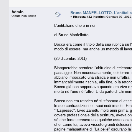
Admin
Bruno MANFELLOTTO. L'antitalian
Utente non iscritto
«
Risposta #32 inserito::
Gennaio 07, 2012,
L'antitaliano che è in noi
di Bruno Manfellotto
Bocca era come il titolo della sua rubrica su 
modo di essere, ma anche un metodo di lavoro 
(29 dicembre 2011)
Bisognerebbe prendere l'abitudine di celebrare
passaggio. Non necessariamente, celebrare: ma
abbiano imboccato una strada e non un'altra. F
immancabilmente rischia, alla fine, o la retoric
Bocca già non sopportava quando era vivo e v
morto né l'uno né l'altro. E da parte di chi n
Bocca non era retorico né si sforzava di esse
le sue contraddizioni e i suoi nodi irrisolti. Er
"l'Espresso". Livio Zanetti, molti anni prima, g
dovere professionale della scrittura, aveva on
sé che forse cercava una qualche assonanza co
che, come lui, aveva vissuto grandi delusioni 
pagine malapartiane di "La pelle" oscurano la f