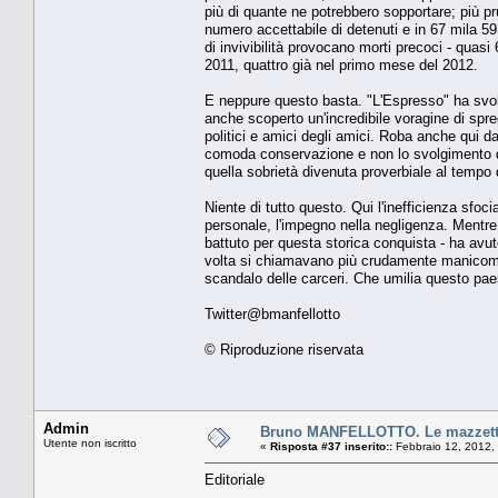
più di quante ne potrebbero sopportare; più pru
numero accettabile di detenuti e in 67 mila 59
di invivibilità provocano morti precoci - quasi
2011, quattro già nel primo mese del 2012.
E neppure questo basta. "L'Espresso" ha svol
anche scoperto un'incredibile voragine di spre
politici e amici degli amici. Roba anche qui 
comoda conservazione e non lo svolgimento de
quella sobrietà divenuta proverbiale al tempo
Niente di tutto questo. Qui l'inefficienza sfo
personale, l'impegno nella negligenza. Mentr
battuto per questa storica conquista - ha avuto 
volta si chiamavano più crudamente manicomi cr
scandalo delle carceri. Che umilia questo paes
Twitter@bmanfellotto
© Riproduzione riservata
Admin
Bruno MANFELLOTTO. Le mazzette
Utente non iscritto
«
Risposta #37 inserito::
Febbraio 12, 2012,
Editoriale