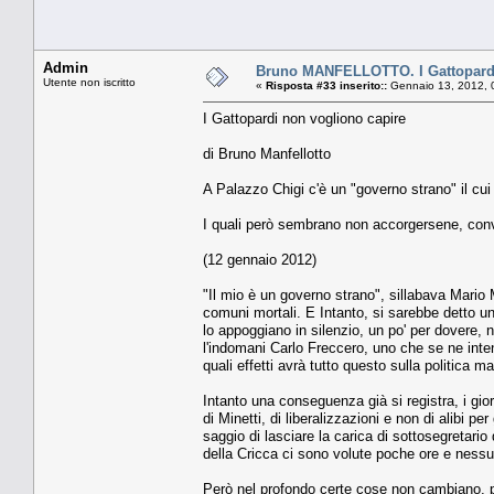
Admin
Bruno MANFELLOTTO. I Gattopardi
Utente non iscritto
«
Risposta #33 inserito::
Gennaio 13, 2012, 
I Gattopardi non vogliono capire
di Bruno Manfellotto
A Palazzo Chigi c'è un "governo strano" il cui 
I quali però sembrano non accorgersene, conv
(12 gennaio 2012)
"Il mio è un governo strano", sillabava Mari
comuni mortali. E Intanto, si sarebbe detto un
lo appoggiano in silenzio, un po' per dovere, n
l'indomani Carlo Freccero, uno che se ne inte
quali effetti avrà tutto questo sulla politica ma
Intanto una conseguenza già si registra, i gi
di Minetti, di liberalizzazioni e non di alibi 
saggio di lasciare la carica di sottosegretari
della Cricca ci sono volute poche ore e ness
Però nel profondo certe cose non cambiano, pr