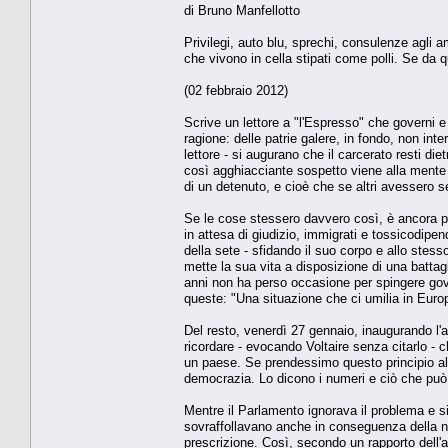
di Bruno Manfellotto
Privilegi, auto blu, sprechi, consulenze agli 
che vivono in cella stipati come polli. Se da qu
(02 febbraio 2012)
Scrive un lettore a "l'Espresso" che governi
ragione: delle patrie galere, in fondo, non inte
lettore - si augurano che il carcerato resti die
così agghiacciante sospetto viene alla mente 
di un detenuto, e cioè che se altri avessero s
Se le cose stessero davvero così, è ancora più
in attesa di giudizio, immigrati e tossicodipen
della sete - sfidando il suo corpo e allo stes
mette la sua vita a disposizione di una battag
anni non ha perso occasione per spingere gove
queste: "Una situazione che ci umilia in Europ
Del resto, venerdì 27 gennaio, inaugurando l'a
ricordare - evocando Voltaire senza citarlo - c
un paese. Se prendessimo questo principio alla l
democrazia. Lo dicono i numeri e ciò che può 
Mentre il Parlamento ignorava il problema e si 
sovraffollavano anche in conseguenza della nu
prescrizione. Così, secondo un rapporto dell'a