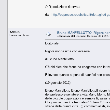
© Riproduzione riservata
da -
http://espresso.repubblica.it/dettaglio/i-
Admin
Bruno MANFELLOTTO. Rigore non 
Utente non iscritto
«
Risposta #34 inserito::
Gennaio 28, 2012, 
Editoriale
Rigore non fa rima con evasore
di Bruno Manfellotto
C'è chi dice che Monti ha esagerato con le ta
E invece quando si parla di sacrifici non pos
(19 gennaio 2012)
Bruno Manfellotto Bruno ManfellottoIl rigore h
del professore-senatore a vita Mario Monti. Ma
delle piccole corporazioni è sempre lì, assai 
Chigi minacciando - testuale - "l'inferno" (ma 
strade delle grandi città...); commercialisti, a