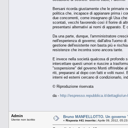
Bersani ricorda giustamente che le primarie no
politica che, incapace di appianare prima i co
due concorrenti, come insegnano gli Usa che us
scontati, vecchi favorendo così il fiorire di al
presentarsi alternativi ai nomi di apparato. E
Da una parte, dunque, l'amministratore cresciu
nell'esperienza di governo; dall'altra l'uomo di
gestione dell'esistente non basta più e risch
resistenze che incontra sono ancora tante.
E invece nella società qualcosa di profondo si
intercettare questi umori e riuscire a trasform
"sospensione" del governo Monti offrirebbe al 
riti, prepararsi al dopo con fatti e volti nuovi
interni ed esterni cercano di condizionarlo, inde
© Riproduzione riservata
da -
http://espresso.repubblica.it/dettaglio/u
Admin
Bruno MANFELLOTTO. Un governo "s
Utente non iscritto
«
Risposta #41 inserito::
Aprile 09, 2012, 05:23