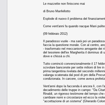
Le mazzette non finiscono mai
di Bruno Manfellotto
Esplode di nuovo il problema del finanziamento d
Come vent'anni fa quando nacque Mani pulite
(09 febbraio 2012)
Il paradosso vuole - ma sarà poi un paradosso
faccia la questione morale. Con al centro, ancor
- trasformato nel meccanismo arrogante dei rim
del tesoriere dell'ex Margherita il dominus di u
dove e chissà a chi.
Tutto cominciò convenzionalmente il 17 febbra
scivolare banconote per sette milioni di lire in
prima tangentina rivelata del secondo millenn
valanga scatenata dal pool di pm della Procura
condizionata. In carcere, come aveva profetizz
Vent'anni dopo la faccenda è ancora lì, con l'
decadimento delle truppe in campo: "Da Citari
Rinaldi, un rigoroso testimone del tempo che 
cambiare nomi e circostanze ed ecco la violen
"accettazione di un sistema" (Gherardo Colom