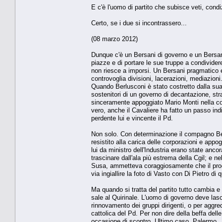
E c'è l'uomo di partito che subisce veti, cond
Certo, se i due si incontrassero...
(08 marzo 2012)
Dunque c'è un Bersani di governo e un Bersani
piazze e di portare le sue truppe a condividere
non riesce a imporsi. Un Bersani pragmatico e
controvoglia divisioni, lacerazioni, mediazion
Quando Berlusconi è stato costretto dalla sua s
sostenitori di un governo di decantazione, str
sinceramente appoggiato Mario Monti nella conv
vero, anche il Cavaliere ha fatto un passo ind
perdente lui e vincente il Pd.
Non solo. Con determinazione il compagno Ber
resistito alla carica delle corporazioni e appo
lui da ministro dell'Industria erano state anco
trascinare dall'ala più estrema della Cgil; e 
Susa, ammetteva coraggiosamente che il proge
via ingiallire la foto di Vasto con Di Pietro di 
Ma quando si tratta del partito tutto cambia e
sale al Quirinale. L'uomo di governo deve lasc
rinnovamento dei gruppi dirigenti, o per aggred
cattolica del Pd. Per non dire della beffa dell
occasione di scontro. Ultimo caso, Palermo.