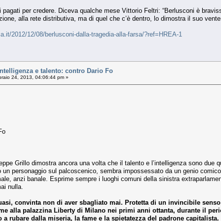
 pagati per credere. Diceva qualche mese Vittorio Feltri: “Berlusconi è bravi
ezione, alla rete distributiva, ma di quel che c’è dentro, lo dimostra il suo vent
ica.it/2012/12/08/berlusconi-dalla-tragedia-alla-farsa/?ref=HREA-1
elligenza e talento: contro Dario Fo
raio 24, 2013, 04:06:44 pm »
Fo
eppe Grillo dimostra ancora una volta che il talento e l’intelligenza sono due
ntro un personaggio sul palcoscenico, sembra impossessato da un genio comico
e, anzi banale. Esprime sempre i luoghi comuni della sinistra extraparlamenta
i nulla.
asi, convinta non di aver sbagliato mai. Protetta di un invincibile senso 
ame alla palazzina Liberty di Milano nei primi anni ottanta, durante il p
 a rubare dalla miseria, la fame e la spietatezza del padrone capitalista.