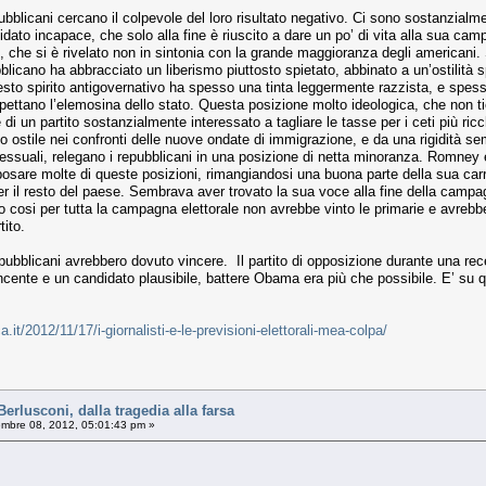
bblicani cercano il colpevole del loro risultato negativo. Ci sono sostanzialme
ato incapace, che solo alla fine è riuscito a dare un po’ di vita alla sua cam
o, che si è rivelato non in sintonia con la grande maggioranza degli americani. 
pubblicano ha abbracciato un liberismo piuttosto spietato, abbinato a un’ostilità 
Questo spirito antigovernativo ha spesso una tinta leggermente razzista, e spe
ettano l’elemosina dello stato. Questa posizione molto ideologica, che non tien
e di un partito sostanzialmente interessato a tagliare le tasse per i ceti più r
 ostile nei confronti delle nuove ondate di immigrazione, e da una rigidità se
osessuali, relegano i repubblicani in una posizione di netta minoranza. Romney
osare molte di queste posizioni, rimangiandosi una buona parte della sua car
per il resto del paese. Sembrava aver trovato la sua voce alla fine della camp
cosi per tutta la campagna elettorale non avrebbe vinto le primarie e avrebb
tito.
pubblicani avrebbero dovuto vincere. Il partito di opposizione durante una rec
nte e un candidato plausibile, battere Obama era più che possibile. E’ su qu
ca.it/2012/11/17/i-giornalisti-e-le-previsioni-elettorali-mea-colpa/
lusconi, dalla tragedia alla farsa
mbre 08, 2012, 05:01:43 pm »