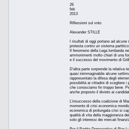
26
feb
2013
Riflessioni sul voto
Alexander STILLE
I risultati di oggi portano ad alcune
protesta contro un sistema partitic
Il fenomeno della Lega lombarda nei 
ammonimenti molto chiari di una fort
e il successo del movimento di Gri
D’altra parte sorprende la relativa t
quasi inimmaginabile alcune settim
rappresentato la difesa degli element
possibilità ai cittadini di scegliere 
che conosciamo fin troppo bene. Per 
anche proposto il divieto ai candida
L’insuccesso della coalizione di Mar
momento di crisi economica mondial
economica di prolungata crisi si cap
qualità di vita della maggioranza dei 
solo gli interessi dei mercati finanz
Per il Partito Democratico di Pier Lu