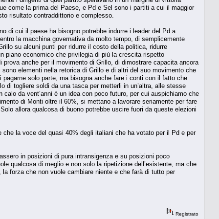
e come la prima del Paese, e Pd e Sel sono i partiti a cui il maggior
sto risultato contraddittorio e complesso.
rno di cui il paese ha bisogno potrebbe indurre i leader del Pd a
ta dentro la macchina governativa da molto tempo, di semplicemente
lo su alcuni punti per ridurre il costo della politica, ridurre
 un piano economico che privilegia di più la crescita rispetto
di prova anche per il movimento di Grillo, di dimostrare capacita ancora
 sono elementi nella retorica di Grillo e di altri del suo movimento che
di pagarne solo parte, ma bisogna anche fare i conti con il fatto che
o di togliere soldi da una tasca per metterli in un’altra, alle stesse
 in calo da vent’anni è un idea con poco futuro, per cui auspichiamo che
vimento di Monti oltre il 60%, si mettano a lavorare seriamente per fare
. Solo allora qualcosa di buono potrebbe uscire fuori da queste elezioni
 che la voce del quasi 40% degli italiani che ha votato per il Pd e per
assero in posizioni di pura intransigenza e su posizioni poco
vuole qualcosa di meglio e non solo la ripetizione dell’esistente, ma che
 la forza che non vuole cambiare niente e che farà di tutto per
Registrato