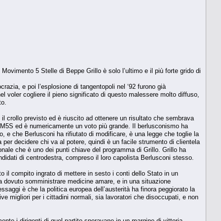
Movimento 5 Stelle di Beppe Grillo è solo l’ultimo e il più forte grido di
razia, e poi l’esplosione di tangentopoli nel ‘92 furono già
el voler cogliere il pieno significato di questo malessere molto diffuso,
to.
 il crollo previsto ed è riuscito ad ottenere un risultato che sembrava
il M5S ed è numericamente un voto più grande. Il berlusconismo ha
o, e che Berlusconi ha rifiutato di modificare, è una legge che toglie la
iva per decidere chi va al potere, quindi è un facile strumento di clientela
onale che è uno dei punti chiave del programma di Grillo. Grillo ha
ndidati di centrodestra, compreso il loro capolista Berlusconi stesso.
il compito ingrato di mettere in sesto i conti dello Stato in un
a dovuto somministrare medicine amare, e in una situazione
saggi è che la politica europea dell’austerità ha finora peggiorato la
ive migliori per i cittadini normali, sia lavoratori che disoccupati, e non
ente i dirigenti di quel partito speravano in un margine di vittoria