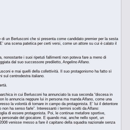
e di un Berlusconi che si presenta come candidato premier per la sesta
’ una scena patetica per certi versi, come un attore su cui è calato il
 nonostante i suoi ripetuti fallimenti non poteva fare a meno di
ggiata dal suo successore prediletto, Angelino Alfano.
usconi e mai quelli della collettività. Il suo protagonismo ha fatto sì
 sul centrodestra italiano.
ertà.
o monarchica in cui Berlusconi ha annunciato la sua seconda “discesa in
 Non lo annuncia neppure lui in persona ma manda Alfano, come una
sso la volontà di tornare in campo da protagonista. E’ lui il detentore
 non ha senso farle”. Interessanti i termini scelti da Alfano:
lia di essere protagonista. Poi, le continue metafore sportive,
oria personale del giocatore. E quando mai, anche nello sport, un
2008 venisse messo a fare il capitano della squadra nazionale senza