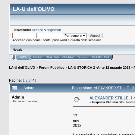
LA-U dell'OLIVO
Benvenuto!
Accedi
o
registrati
.
Accesso con nome utente, password e durata della sessione
Notizie
:
HOME
GUIDA
RICERCA
AGENDA
ACCEDI
REGISTRATI
LA-U dell'OLIVO
>
Forum Pubblico
>
LA-U STORICA 2 -Ante 12 maggio 2023 
Pagine:
1
2
3
[
4
]
Autore
Discussione: ALEXANDER STILLE. (Le
Admin
ALEXANDER STILLE. I gior
Utente non iscritto
«
Risposta #45 inserito::
Novemb
17
nov
2012