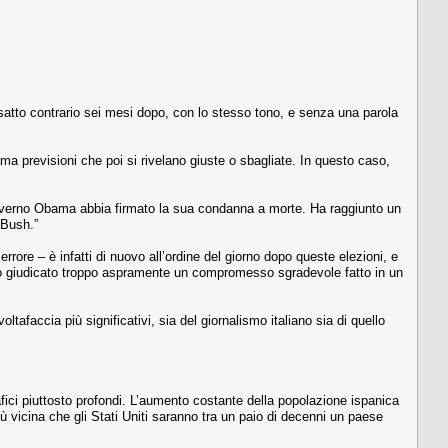
satto contrario sei mesi dopo, con lo stesso tono, e senza una parola
a previsioni che poi si rivelano giuste o sbagliate. In questo caso,
governo Obama abbia firmato la sua condanna a morte. Ha raggiunto un
 Bush.”
rrore – è infatti di nuovo all’ordine del giorno dopo queste elezioni, e
ho giudicato troppo aspramente un compromesso sgradevole fatto in un
afaccia più significativi, sia del giornalismo italiano sia di quello
i piuttosto profondi. L’aumento costante della popolazione ispanica
iù vicina che gli Stati Uniti saranno tra un paio di decenni un paese