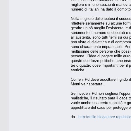
migliore e in uno spazio di manovra
numero di italiani ha dato il compit
Nella migliore delle ipotesi il succe
riflettere seriamente su alcune for
gestire un pò meglio l’esistente, e d
seriamente il numero di deputati e se
all’austerità, sono tutti temi su cu
non viste di dialettica e di comprom
sono chiaramente impraticabili. Per 
moltissime delle persone che possiedo
persone. L’idea di pagare mille euro
queste due forze politiche, che insi
tre o quattro cose importanti per il
storiche.
Come il Pd deve ascoltare il grido d
Monti va rispettata.
Se invece il Pd non coglierà l’oppor
realistiche, il risultato sarà il cao
vuole anche una certa stabilità e go
approfittare del caos per proteggere
da -
http://stille.blogautore.repubbl