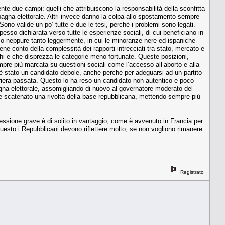
nte due campi: quelli che attribuiscono la responsabilità della sconfitta
pagna elettorale. Altri invece danno la colpa allo spostamento sempre
Sono valide un po’ tutte e due le tesi, perché i problemi sono legati.
spesso dichiarata verso tutte le esperienze sociali, di cui beneficiano in
sso neppure tanto leggermente, in cui le minoranze nere ed ispaniche
e conto della complessità dei rapporti intrecciati tra stato, mercato e
icchi e che disprezza le categorie meno fortunate. Queste posizioni,
mpre più marcata su questioni sociali come l’accesso all’aborto e alla
 è stato un candidato debole, anche perché per adeguarsi ad un partito
riera passata. Questo lo ha reso un candidato non autentico e poco
agna elettorale, assomigliando di nuovo al governatore moderato del
e scatenato una rivolta della base repubblicana, mettendo sempre più
essione grave è di solito in vantaggio, come è avvenuto in Francia per
esto i Repubblicani devono riflettere molto, se non vogliono rimanere
Registrato