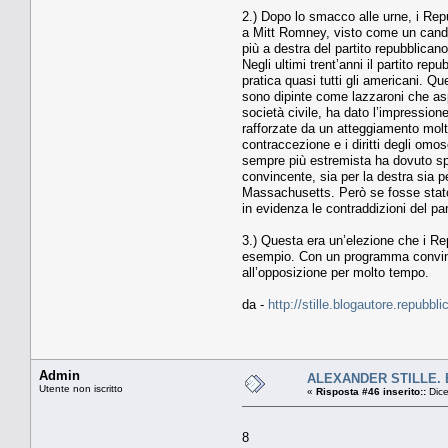
2.) Dopo lo smacco alle urne, i Repu
a Mitt Romney, visto come un candid
più a destra del partito repubblican
Negli ultimi trent’anni il partito re
pratica quasi tutti gli americani. 
sono dipinte come lazzaroni che asp
società civile, ha dato l’impression
rafforzate da un atteggiamento molto
contraccezione e i diritti degli om
sempre più estremista ha dovuto sp
convincente, sia per la destra sia 
Massachusetts. Però se fosse stato 
in evidenza le contraddizioni del par
3.) Questa era un’elezione che i Re
esempio. Con un programma convince
all’opposizione per molto tempo.
da -
http://stille.blogautore.repubbli
Admin
ALEXANDER STILLE. Ber
Utente non iscritto
«
Risposta #46 inserito::
Dice
8