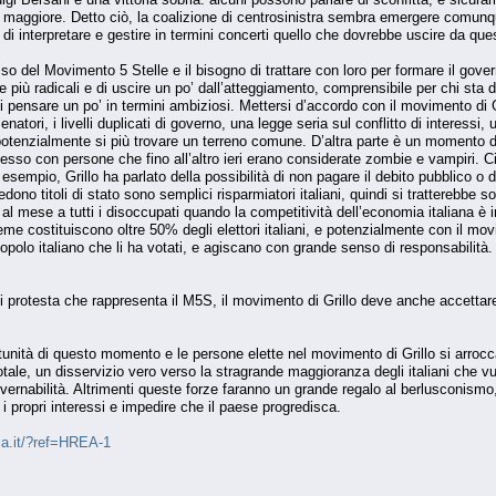
 maggiore. Detto ciò, la coalizione di centrosinistra sembra emergere comunqu
o di interpretare e gestire in termini concerti quello che dovrebbe uscire da que
sso del Movimento 5 Stelle e il bisogno di trattare con loro per formare il gove
me più radicali e di uscire un po’ dall’atteggiamento, comprensibile per chi s
i pensare un po’ in termini ambiziosi. Mettersi d’accordo con il movimento di Gril
natori, i livelli duplicati di governo, una legge seria sul conflitto di interessi,
i potenzialmente si più trovare un terreno comune. D’altra parte è un momento 
esso con persone che fino all’altro ieri erano considerate zombie e vampiri. Ci
esempio, Grillo ha parlato della possibilità di non pagare il debito pubblico o 
no titoli di stato sono semplici risparmiatori italiani, quindi si tratterebbe sol
 al mese a tutti i disoccupati quando la competitività dell’economia italiana è
eme costituiscono oltre 50% degli elettori italiani, e potenzialmente con il mo
 popolo italiano che li ha votati, e agiscano con grande senso di responsabilità
i protesta che rappresenta il M5S, il movimento di Grillo deve anche accettare
tunità di questo momento e le persone elette nel movimento di Grillo si arrocc
s totale, un disservizio vero verso la stragrande maggioranza degli italiani che 
vernabilità. Altrimenti queste forze faranno un grande regalo al berlusconismo,
 i propri interessi e impedire che il paese progredisca.
ica.it/?ref=HREA-1