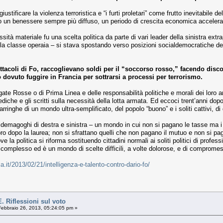
iustificare la violenza terroristica e “i furti proletari” come frutto inevitabile 
do un benessere sempre più diffuso, un periodo di crescita economica accelerat
ssità materiale fu una scelta politica da parte di vari leader della sinistra ext
a classe operaia – si stava spostando verso posizioni socialdemocratiche deci
tacoli di Fo, raccoglievano soldi per il “soccorso rosso,” facendo discor
ovuto fuggire in Francia per sottrarsi a processi per terrorismo.
gate Rosse o di Prima Linea e delle responsabilità politiche e morali dei loro 
ediche e gli scritti sulla necessità della lotta armata. Ed eccoci trent’anni dop
rringhe di un mondo ultra-semplificato, del popolo “buono” e i soliti cattivi,
emagoghi di destra e sinistra – un mondo in cui non si pagano le tasse ma i serv
ro dopo la laurea; non si sfrattano quelli che non pagano il mutuo e non si p
e la politica si riforma sostituendo cittadini normali ai soliti politici di prof
complesso ed è un mondo di scelte difficili, a volte dolorose, e di compromes
ca.it/2013/02/21/intelligenza-e-talento-contro-dario-fo/
Riflessioni sul voto
ebbraio 26, 2013, 05:24:05 pm »