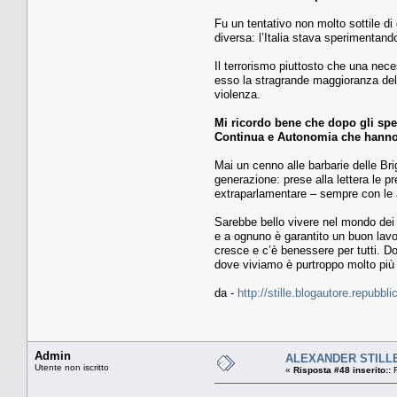
Fu un tentativo non molto sottile di g
diversa: l’Italia stava sperimentan
Il terrorismo piuttosto che una nece
esso la stragrande maggioranza dell
violenza.
Mi ricordo bene che dopo gli spet
Continua e Autonomia che hanno d
Mai un cenno alle barbarie delle Bri
generazione: prese alla lettera le pr
extraparlamentare – sempre con le a
Sarebbe bello vivere nel mondo dei d
e a ognuno è garantito un buon lavo
cresce e c’è benessere per tutti. Dov
dove viviamo è purtroppo molto più 
da -
http://stille.blogautore.repubbli
Admin
ALEXANDER STILLE. 
Utente non iscritto
«
Risposta #48 inserito::
F