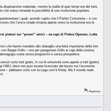
della disperazione materiale, mentre la realtà di quei tempi era del tutto
a che stava minando la possibilità di una rivoluzione popolare.
raparlamentare i quali, avendo capito che il Partito Comunista – e con
sero che l’unica strada rimasta aperta verso la rivoluzione era la
si pietosi sui “poveri” amici – ex-capi di Potere Operaio, Lotta
amici che hanno mandato allo sbaraglio una fetta importante della loro
o con Beppe Grillo – non per paragonare Grillo ai capi della sinistra
 di demagogia vuota senza programmi e senza prospettive.
izi sono tutti gratis; in cui le università sono aperte a tutti (gratis)
aga l’IMU; dove non puoi essere licenziato dal lavoro ma l’economia
essione – (abbiamo visto con la Lega com’è finita). Ma il mondo reale
si.
Registrato