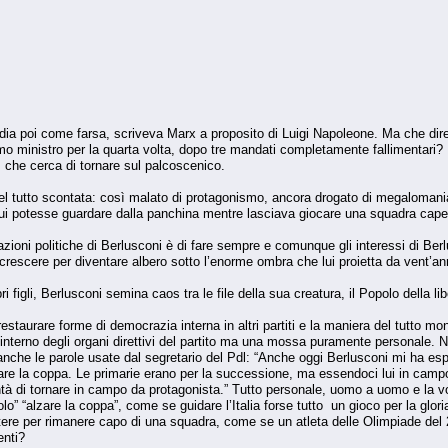
edia poi come farsa, scriveva Marx a proposito di Luigi Napoleone. Ma che dir
o ministro per la quarta volta, dopo tre mandati completamente fallimentari? E
, che cerca di tornare sul palcoscenico.
del tutto scontata: così malato di protagonismo, ancora drogato di megalomania,
lui potesse guardare dalla panchina mentre lasciava giocare una squadra cape
 azioni politiche di Berlusconi è di fare sempre e comunque gli interessi di Berl
escere per diventare albero sotto l’enorme ombra che lui proietta da vent’anni
igli, Berlusconi semina caos tra le file della sua creatura, il Popolo della lib
di restaurare forme di democrazia interna in altri partiti e la maniera del tutt
interno degli organi direttivi del partito ma una mossa puramente personale.
nche le parole usate dal segretario del Pdl: “Anche oggi Berlusconi mi ha espre
alzare la coppa. Le primarie erano per la successione, ma essendoci lui in campo
tà di tornare in campo da protagonista.” Tutto personale, uomo a uomo e la vog
tolo” “alzare la coppa”, come se guidare l’Italia forse tutto un gioco per la gl
re per rimanere capo di una squadra, come se un atleta delle Olimpiade del 
enti?