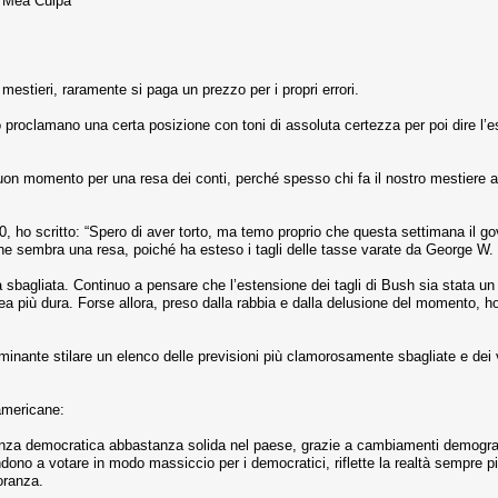
li: Mea Culpa
i mestieri, raramente si paga un prezzo per i propri errori.
 proclamano una certa posizione con toni di assoluta certezza per poi dire l’e
on momento per una resa dei conti, perché spesso chi fa il nostro mestiere am
, ho scritto: “Spero di aver torto, ma temo proprio che questa settimana il 
 sembra una resa, poiché ha esteso i tagli delle tasse varate da George W.
 sbagliata. Continuo a pensare che l’estensione dei tagli di Bush sia stata un e
a più dura. Forse allora, preso dalla rabbia e dalla delusione del momento, 
nante stilare un elenco delle previsioni più clamorosamente sbagliate e dei volt
americane:
a democratica abbastanza solida nel paese, grazie a cambiamenti demografic
tendono a votare in modo massiccio per i democratici, riflette la realtà sempre p
oranza.