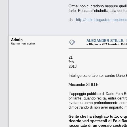
Ormai non ci credono neppure quelli
farlo. Pensa all’etichetta, alla conf
da -
http://stille.blogautore.repubbl
Admin
ALEXANDER STILLE. Int
Utente non iscritto
«
Risposta #47 inserito::
Febb
21
feb
2013
Intelligenza e talento: contro Dario 
Alexander STILLE
L’appoggio pubblico di Dario Fo a B
brillante; quando recita, entra de
rivela un uomo profondamente normal
dimostrando di non aver imparato ma
Gente che ha sbagliato tutto, o qu
ricordo vari spettacoli di Fo e R
raccontato di un operaio costretto