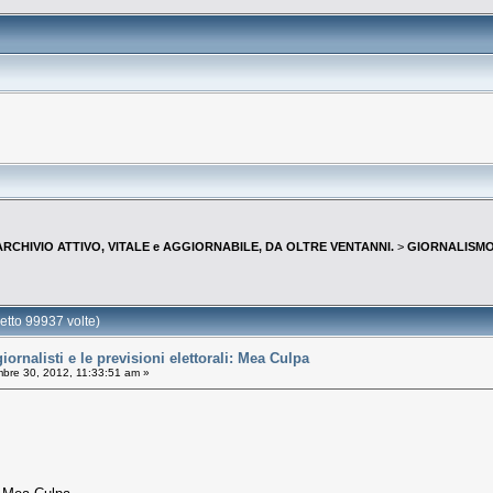
--ARCHIVIO ATTIVO, VITALE e AGGIORNABILE, DA OLTRE VENTANNI.
>
GIORNALISMO 
tto 99937 volte)
nalisti e le previsioni elettorali: Mea Culpa
re 30, 2012, 11:33:51 am »