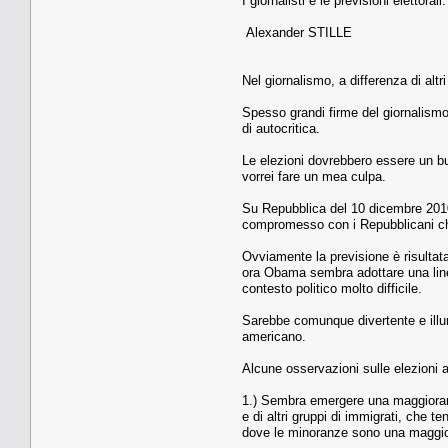
I giornalisti e le previsioni elettora
Alexander STILLE
Nel giornalismo, a differenza di altr
Spesso grandi firme del giornalismo
di autocritica.
Le elezioni dovrebbero essere un bu
vorrei fare un mea culpa.
Su Repubblica del 10 dicembre 2010
compromesso con i Repubblicani che
Ovviamente la previsione è risultata
ora Obama sembra adottare una line
contesto politico molto difficile.
Sarebbe comunque divertente e illumi
americano.
Alcune osservazioni sulle elezioni 
1.) Sembra emergere una maggioranz
e di altri gruppi di immigrati, che 
dove le minoranze sono una maggi