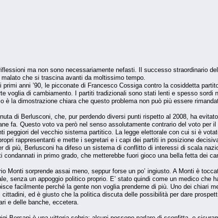
 riflessioni ma non sono necessariamente nefasti. Il successo straordinario del 
o malato che si trascina avanti da moltissimo tempo.
primi anni ’90, le picconate di Francesco Cossiga contro la cosiddetta partitoc
e voglia di cambiamento. I partiti tradizionali sono stati lenti e spesso sordi n
llo è la dimostrazione chiara che questo problema non può più essere rimanda
enuta di Berlusconi, che, pur perdendo diversi punti rispetto al 2008, ha evitato
ane fa. Questo voto va però nel senso assolutamente contrario del voto per 
i peggiori del vecchio sistema partitico. La legge elettorale con cui si è votat
i propri rappresentanti e mette i segretari e i capi dei partiti in posizione decis
di più, Berlusconi ha difeso un sistema di conflitto di interessi di scala nazi
ti condannati in primo grado, che metterebbe fuori gioco una bella fetta dei ca
io Monti sorprende assai meno, seppur forse un po’ ingiusto. A Monti è toccato 
e, senza un appoggio politico proprio. E’ stato quindi come un medico che h
isce facilmente perché la gente non voglia prenderne di più. Uno dei chiari mes
cittadini, ed è giusto che la politica discuta delle possibilità per dare prospett
iari e delle banche, eccetera.
igi Bersani è una vittoria sobria: alcuni possono parlare di sconfitta, e sicuram