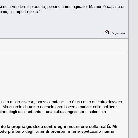
ssimo a vendere il prodotto, persino a immaginarlo. Ma non è capace di
ennio, gli importa poco.”
Registrato
 qualità molto diverse, spesso lontane. Fo è un uomo di teatro davvero
. Ma quando da uomo normale apre bocca a parlare della politica si
re degli anni settanta – una cultura ingessata e sclerotica –
della propria giustizia contro ogni incursione della realtà. Mi
eriodo più buio degli anni di piombo: in uno spettacolo hanno