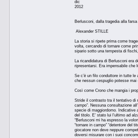
dic
2012
Berlusconi, dalla tragedia alla farsa
Alexander STILLE
La storia si ripete prima come trag
volta, cercando di tornare come prim
sipario sotto una tempesta di fischi
La ricandidatura di Berlusconi era 
ripresentarsi. Era impensabile che 
Se c’è un filo conduttore in tutte le
che nessun cespuglio potesse mai cr
Così come Crono che mangia i propri f
Stride il contrasto tra il tentativo 
campo”. Nessuna consultazione all’
specie di maggiordomo. Indicative a
del titolo. E’ stato lui l’ultimo ad 
“Berlusconi mi ha espresso la volon
“tornare in campo” “detentore del ti
giocatore non deve neppure compete
doversi misurare con i suoi concorr