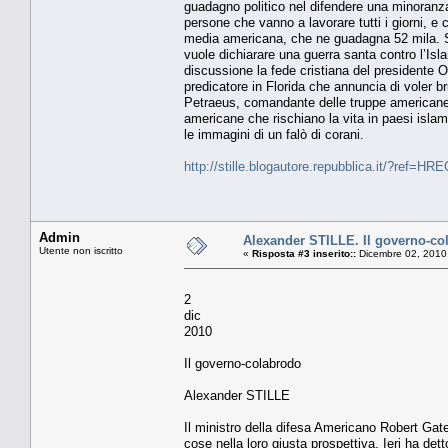
guadagno politico nel difendere una minoranz
persone che vanno a lavorare tutti i giorni, e
media americana, che ne guadagna 52 mila. Si
vuole dichiarare una guerra santa contro l’Is
discussione la fede cristiana del presidente O
predicatore in Florida che annuncia di voler 
Petraeus, comandante delle truppe americane i
americane che rischiano la vita in paesi isl
le immagini di un falò di corani.
http://stille.blogautore.repubblica.it/?ref=HR
Admin
Alexander STILLE. Il governo-co
Utente non iscritto
«
Risposta #3 inserito::
Dicembre 02, 2010
2
dic
2010
Il governo-colabrodo
Alexander STILLE
Il ministro della difesa Americano Robert Gat
cose nella loro giusta prospettiva. Ieri ha de