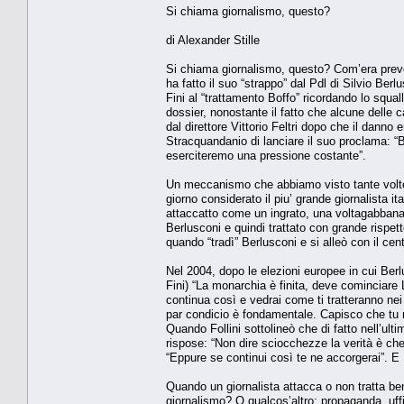
Si chiama giornalismo, questo?
di Alexander Stille
Si chiama giornalismo, questo? Com’era preved
ha fatto il suo “strappo” dal Pdl di Silvio Be
Fini al “trattamento Boffo” ricordando lo squall
dossier, nonostante il fatto che alcune delle
dal direttore Vittorio Feltri dopo che il dann
Stracquandanio di lanciare il suo proclama: “
eserciteremo una pressione costante”.
Un meccanismo che abbiamo visto tante volte a
giorno considerato il piu’ grande giornalista it
attaccatto come un ingrato, una voltagabbana
Berlusconi e quindi trattato con grande rispet
quando “tradì” Berlusconi e si alleò con il cent
Nel 2004, dopo le elezioni europee in cui Berlu
Fini) “La monarchia è finita, deve cominciar
continua così e vedrai come ti tratteranno nei 
par condicio è fondamentale. Capisco che tu n
Quando Follini sottolineò che di fatto nell’ult
rispose: “Non dire sciocchezze la verità è c
“Eppure se continui così te ne accorgerai”. E 
Quando un giornalista attacca o non tratta be
giornalismo? O qualcos’altro: propaganda, uffi