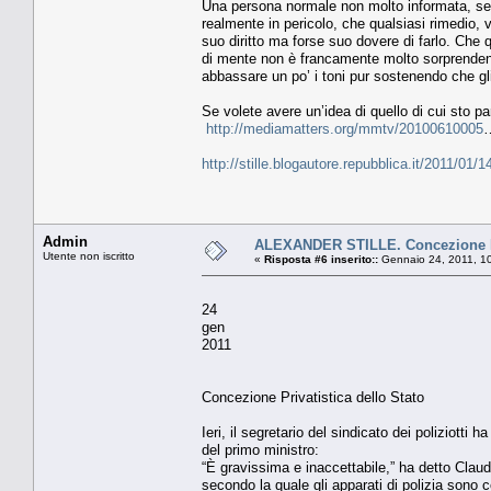
Una persona normale non molto informata, sen
realmente in pericolo, che qualsiasi rimedio, 
suo diritto ma forse suo dovere di farlo. Che
di mente non è francamente molto sorprendente
abbassare un po’ i toni pur sostenendo che gli 
Se volete avere un’idea di quello di cui sto pa
http://mediamatters.org/mmtv/20100610005
http://stille.blogautore.repubblica.it/2011/01/14
Admin
ALEXANDER STILLE. Concezione Pri
Utente non iscritto
«
Risposta #6 inserito::
Gennaio 24, 2011, 1
24
gen
2011
Concezione Privatistica dello Stato
Ieri, il segretario del sindicato dei poliziotti 
del primo ministro:
“È gravissima e inaccettabile,” ha detto Claudi
secondo la quale gli apparati di polizia sono 