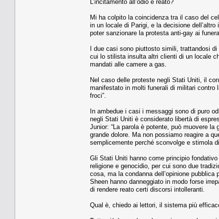
L’incitamento all’odio è reato?
Mi ha colpito la coincidenza tra il caso del ce
in un locale di Parigi, e la decisione dell’alt
poter sanzionare la protesta anti-gay ai funeral
I due casi sono piuttosto simili, trattandosi di
cui lo stilista insulta altri clienti di un loca
mandati alle camere a gas.
Nel caso delle proteste negli Stati Uniti, il co
manifestato in molti funerali di militari contro
froci”.
In ambedue i casi i messaggi sono di puro odio
negli Stati Uniti è considerato libertà di esp
Junior: “La parola è potente, può muovere la ge
grande dolore. Ma non possiamo reagire a quel
semplicemente perché sconvolge e stimola di
Gli Stati Uniti hanno come principio fondativ
religione e genocidio, per cui sono due tradiz
cosa, ma la condanna dell’opinione pubblica pu
Sheen hanno danneggiato in modo forse irrepara
di rendere reato certi discorsi intolleranti.
Qual è, chiedo ai lettori, il sistema più efficac