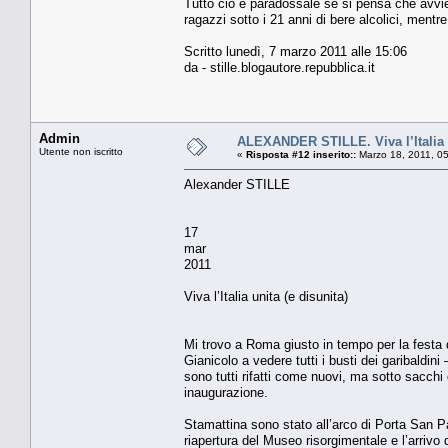
Tutto ciò è paradossale se si pensa che avvien
ragazzi sotto i 21 anni di bere alcolici, mentre 
Scritto lunedì, 7 marzo 2011 alle 15:06
da - stille.blogautore.repubblica.it
Admin
ALEXANDER STILLE. Viva l’Italia u
Utente non iscritto
«
Risposta #12 inserito::
Marzo 18, 2011, 0
Alexander STILLE
17
mar
2011
Viva l’Italia unita (e disunita)
Mi trovo a Roma giusto in tempo per la festa d
Gianicolo a vedere tutti i busti dei garibaldini
sono tutti rifatti come nuovi, ma sotto sacchi d
inaugurazione.
Stamattina sono stato all’arco di Porta San P
riapertura del Museo risorgimentale e l’arrivo 