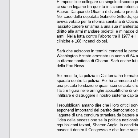
È impossibile collegare un singolo discorso p
ci sia un legame tra questa inflazione retorica
Paese. Da quando Obama è diventato preside
Nel caso della deputata Gabrielle Giffords, que
aveva votato per la riforma sanitaria di Obam
lasciato cadere un’arma a una sua manifestazio
diritto alle armi mandare proiettili e minacce d
armi. Nella lotta contro l’aborto tra il 1977 e
cliniche e 168 incendi dolosi.
Sarà che agiscono in termini concreti le perso
Washington è stato arrestato un uomo di 64 
la riforma sanitaria di Obama. Sarà anche lui 
della Fox News.
Sei mesi fa, la polizia in California ha fermato
sparato contro la polizia. Poi ha ammesso ch
una piccola fondazione quasi sconosciuta che
Haiti e figura nelle arringhe apocalittiche di
infiltrare e distruggere il nostro sistema capita
I repubblicani amano dire che i loro critici so
esponenti importanti del partito democratico 
l’agente di una congiura straniera da battere a
l’idea della secessione se la politica naziona
repubblicani texani, Sharron Angle, la candida
nascosti dentro il Congresso e che forse sare