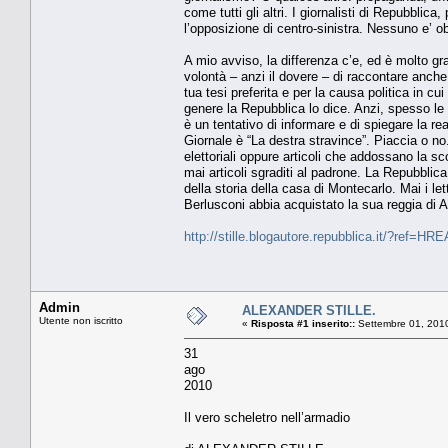
come tutti gli altri. I giornalisti di Repubblic
l’opposizione di centro-sinistra. Nessuno e’ obie
A mio avviso, la differenza c’e, ed è molto g
volontà – anzi il dovere – di raccontare anche
tua tesi preferita e per la causa politica in c
genere la Repubblica lo dice. Anzi, spesso le 
è un tentativo di informare e di spiegare la r
Giornale è “La destra stravince”. Piaccia o no
elettoriali oppure articoli che addossano la sco
mai articoli sgraditi al padrone. La Repubblica
della storia della casa di Montecarlo. Mai i le
Berlusconi abbia acquistato la sua reggia di A
http://stille.blogautore.repubblica.it/?ref=HRE
Admin
ALEXANDER STILLE.
Utente non iscritto
«
Risposta #1 inserito::
Settembre 01, 2010
31
ago
2010
Il vero scheletro nell’armadio