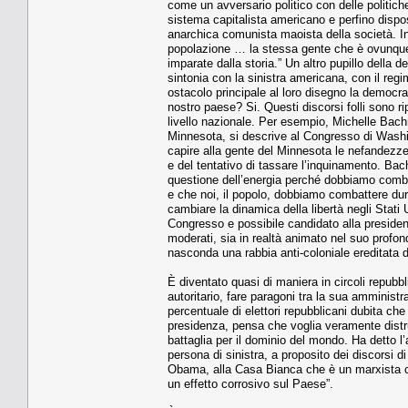
come un avversario politico con delle politic
sistema capitalista americano e perfino dispos
anarchica comunista maoista della società. I
popolazione … la stessa gente che è ovunque d
imparate dalla storia.” Un altro pupillo della 
sintonia con la sinistra americana, con il re
ostacolo principale al loro disegno la democr
nostro paese? Si. Questi discorsi folli sono ri
livello nazionale. Per esempio, Michelle Bach
Minnesota, si descrive al Congresso di Washin
capire alla gente del Minnesota le nefandezz
e del tentativo di tassare l’inquinamento. Ba
questione dell’energia perché dobbiamo combat
e che noi, il popolo, dobbiamo combattere dur
cambiare la dinamica della libertà negli Stat
Congresso e possibile candidato alla preside
moderati, sia in realtà animato nel suo profon
nasconda una rabbia anti-coloniale ereditata da
È diventato quasi di maniera in circoli repub
autoritario, fare paragoni tra la sua amministra
percentuale di elettori repubblicani dubita ch
presidenza, pensa che voglia veramente distru
battaglia per il dominio del mondo. Ha detto 
persona di sinistra, a proposito dei discorsi
Obama, alla Casa Bianca che è un marxista ch
un effetto corrosivo sul Paese”.