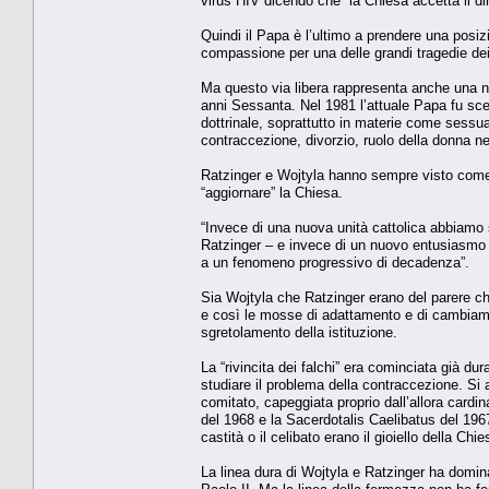
virus HIV dicendo che “la Chiesa accetta il diri
Quindi il Papa è l’ultimo a prendere una posi
compassione per una delle grandi tragedie dei
Ma questo via libera rappresenta anche una no
anni Sessanta. Nel 1981 l’attuale Papa fu sce
dottrinale, soprattutto in materie come sessual
contraccezione, divorzio, ruolo della donna ne
Ratzinger e Wojtyla hanno sempre visto come
“aggiornare” la Chiesa.
“Invece di una nuova unità cattolica abbiamo
Ratzinger – e invece di un nuovo entusiasmo m
a un fenomeno progressivo di decadenza”.
Sia Wojtyla che Ratzinger erano del parere ch
e così le mosse di adattamento e di cambiam
sgretolamento della istituzione.
La “rivincita dei falchi” era cominciata già dur
studiare il problema della contraccezione. Si 
comitato, capeggiata proprio dall’allora card
del 1968 e la Sacerdotalis Caelibatus del 1967
castità o il celibato erano il gioiello della Chie
La linea dura di Wojtyla e Ratzinger ha domin