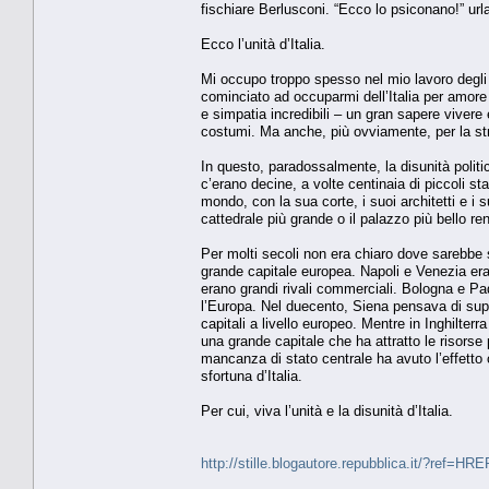
fischiare Berlusconi. “Ecco lo psiconano!” url
Ecco l’unità d’Italia.
Mi occupo troppo spesso nel mio lavoro degli as
cominciato ad occuparmi dell’Italia per amore 
e simpatia incredibili – un gran sapere vivere 
costumi. Ma anche, più ovviamente, per la stra
In questo, paradossalmente, la disunità politica
c’erano decine, a volte centinaia di piccoli sta
mondo, con la sua corte, i suoi architetti e i 
cattedrale più grande o il palazzo più bello ren
Per molti secoli non era chiaro dove sarebbe s
grande capitale europea. Napoli e Venezia era
erano grandi rivali commerciali. Bologna e Pad
l’Europa. Nel duecento, Siena pensava di sup
capitali a livello europeo. Mentre in Inghilterr
una grande capitale che ha attratto le risorse p
mancanza di stato centrale ha avuto l’effetto
sfortuna d’Italia.
Per cui, viva l’unità e la disunità d’Italia.
http://stille.blogautore.repubblica.it/?ref=HR