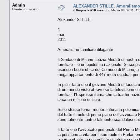
Admin
ALEXANDER STILLE. Amoralismo f
Utente non iscritto
«
Risposta #10 inserito::
Marzo 06, 2011, 11
Alexander STILLE
4
mar
2011
Amoralismo familiare dilagante
Il Sindaco di Milano Letizia Moratti dimostra 
familiare – è un epidemia nazionale. Si scopre 
usando i buoni uffici del Comune di Milano, a 
mega appartamento di 447 metri quadrati per
In più il fatto che il giovane Moratti si faccia
di un mondo visto attraverso la televisione e 
familiari: l’Espresso stima che la trasformazio
circa un milione di Euro.
Sullo stesso tema, mentre infuria la polemica
del tutto il ruolo di primo piano dell’avvocato 
sono talmente tanti e talmente scandalosi ch
Il fatto che l’avvocato personale del Primo Min
la pensione a vita per il suo ruolo in Parlamen
più importante, è un conflitto di interessi ch