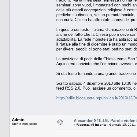
Paolo II. Ma la linea della fermezza non ha ferm
seminari sono vuoti, i monasteri con pochi anzi
delle più grandi aggregazioni religiose è cost
prediche su divorzio, sesso prematrimoniale, c
con cui la Chiesa ha affrontato la crisi dei pret
In questo contesto, l’ultima dichiarazione di
anche del fatto che la Chiesa può e deve cambi
adattabilità. La fede monoteista ha abbracciat
il Natale alla fine di dicembre è stato un modo 
per diversi secoli; ci sono stati perfino preti 
La posizione di padri della Chiesa come San 
Aquino era convinto che l’embrione avesse un
Si sta forse tornando a una grande tradizione 
Scritto sabato, 4 dicembre 2010 alle 13:30 ne
feed RSS 2.0. Puoi lasciare un commento, o f
http://stille.blogautore.repubblica.it/2010/12/04
Admin
Alexander STILLE. Parole violente,
Utente non iscritto
«
Risposta #5 inserito::
Gennaio 15, 2011, 