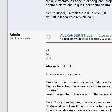
dia all’elettorato la capacità di scegliere i p
centro sinistra che in quelli del centro destra.
Scritto lunedì, 14 febbraio 2011 alle 23:28
da - stille.blogautore.repubblica.it
Admin
ALEXANDER STILLE. Il falso scont
Utente non iscritto
«
Risposta #9 inserito::
Febbraio 22, 2011,
21
feb
2011
Alexander STILLE
Il falso scontro di civiltà
Prendiamo un momento di pausa dal melodramma 
Prima che subentri una realtà più complessa
in questi
paesi. Le rivolte in Tunisia ed Egitto hanno fa
Dopo l’undici settembre, ci è stata posta una 
di Mubarak e di Ben Ali in Tunisia) e le masse
Quello che abbiamo invece visto in queste ult