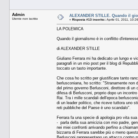
Admin
ALEXANDER STILLE. Quando il giorna
Utente non iscritto
«
Risposta #13 inserito::
Aprile 01, 2011, 10:2
LA POLEMICA
Quando il giornalismo è in conflitto d'interess
di ALEXANDER STILLE
Giuliano Ferrara mi ha dedicato un lungo e vio
paragrafi in un mio post per il blog di Repubb
toccato un tasto importante.
Che cosa ho scritto per giustificare tanto ranco
berlusconiana, ho scritto: "Stranamente non d
del primo governo Berlusconi, direttore di un 
difesa di Berlusconi, proprio dopo un incontr
Rai. Tra i mille scandali dell'epoca berluscon
di un leader politico, che riceve tuttora uno 
reti pubbliche del Paese è uno scandalo".
Ferrara fa una specie di apologia pro vita su
- parla della sua amicizia con mio padre, gen
nei miei confronti arrivando perfino a chiamarm
bizzarra di Ferrara sarebbe più o meno questa: 
Berlusconi rappresentano un attacco contro 