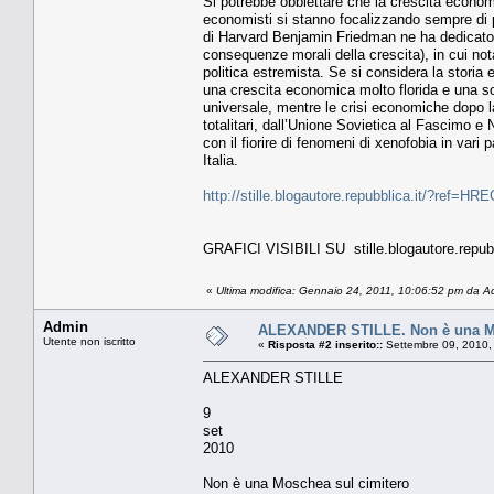
Si potrebbe obbiettare che la crescita econom
economisti si stanno focalizzando sempre di p
di Harvard Benjamin Friedman ne ha dedicato 
consequenze morali della crescita), in cui no
politica estremista. Se si considera la stori
una crescita economica molto florida e una so
universale, mentre le crisi economiche dopo 
totalitari, dall’Unione Sovietica al Fascimo e
con il fiorire di fenomeni di xenofobia in vari
Italia.
http://stille.blogautore.repubblica.it/?ref=HR
GRAFICI VISIBILI SU stille.blogautore.repubb
«
Ultima modifica: Gennaio 24, 2011, 10:06:52 pm da A
Admin
ALEXANDER STILLE. Non è una Mo
Utente non iscritto
«
Risposta #2 inserito::
Settembre 09, 2010,
ALEXANDER STILLE
9
set
2010
Non è una Moschea sul cimitero