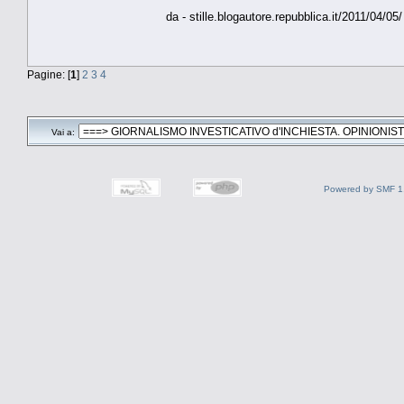
da - stille.blogautore.repubblica.it/2011/04/05/
Pagine: [
1
]
2
3
4
Vai a:
Powered by SMF 1