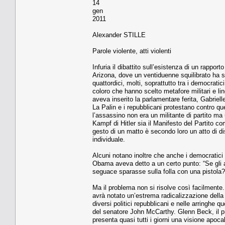
14
gen
2011
Alexander STILLE
Parole violente, atti violenti
Infuria il dibattito sull’esistenza di un rapporto
Arizona, dove un ventiduenne squilibrato ha 
quattordici, molti, soprattutto tra i democrati
coloro che hanno scelto metafore militari e li
aveva inserito la parlamentare ferita, Gabrielle 
La Palin e i repubblicani protestano contro q
l’assassino non era un militante di partito ma
Kampf di Hitler sia il Manifesto del Partito co
gesto di un matto è secondo loro un atto di di
individuale.
Alcuni notano inoltre che anche i democratici 
Obama aveva detto a un certo punto: “Se gli al
seguace sparasse sulla folla con una pistola?
Ma il problema non si risolve così facilmente.
avrà notato un’estrema radicalizzazione della 
diversi politici repubblicani e nelle arringhe
del senatore John McCarthy. Glenn Beck, il pre
presenta quasi tutti i giorni una visione apocal