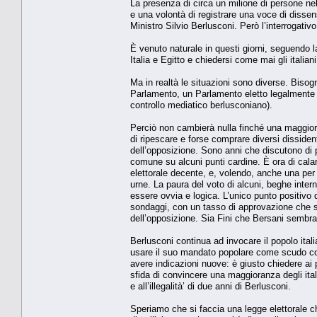
La presenza di circa un milione di persone nel
e una volontà di registrare una voce di dissen
Ministro Silvio Berlusconi. Però l’interrogat
È venuto naturale in questi giorni, seguendo l
Italia e Egitto e chiedersi come mai gli italia
Ma in realtà le situazioni sono diverse. Bis
Parlamento, un Parlamento eletto legalmente 
controllo mediatico berlusconiano).
Perciò non cambierà nulla finché una maggiora
di ripescare e forse comprare diversi dissident
dell’opposizione. Sono anni che discutono di po
comune su alcuni punti cardine. È ora di calar
elettorale decente, e, volendo, anche una per 
urne. La paura del voto di alcuni, beghe inte
essere ovvia e logica. L’unico punto positivo 
sondaggi, con un tasso di approvazione che si
dell’opposizione. Sia Fini che Bersani sembra
Berlusconi continua ad invocare il popolo itali
usare il suo mandato popolare come scudo cont
avere indicazioni nuove: è giusto chiedere ai po
sfida di convincere una maggioranza degli ital
e all’illegalità’ di due anni di Berlusconi.
Speriamo che si faccia una legge elettorale che 