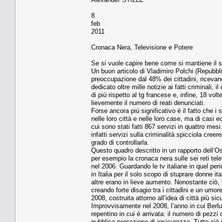
8
feb
2011
Cronaca Nera, Televisione e Potere
Se si vuole capire bene come si mantiene il si
Un buon articolo di Vladimiro Polchi (Repubbl
preoccupazione dal 48% dei cittadini, ricevano
dedicato oltre mille notizie ai fatti criminali, i
di più rispetto al tg francese e, infine, 18 volt
lievemente il numero di reati denunciati.
Forse ancora più significativo è il fatto che i 
nelle loro città e nelle loro case, ma di casi
cui sono stati fatti 867 servizi in quattro mes
infatti servizi sulla criminalità spicciola cree
grado di controllarla.
Questo quadro descritto in un rapporto dell’Oss
per esempio la cronaca nera sulle sei reti tel
nel 2006. Guardando le tv italiane in quel pe
in Italia per il solo scopo di stuprare donne it
altre erano in lieve aumento. Nonostante ciò, 
creando forte disagio tra i cittadini e un umo
2008, costruita attorno all’idea di città più sic
Improvvisamente nel 2008, l’anno in cui Berlu
repentino in cui è arrivata: il numero di pez
pubblica percezione di insicurezza. Tutto ciò