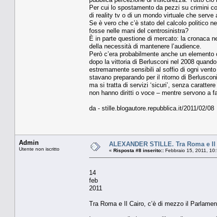
Per cui lo spostamento da pezzi su crimini co
di reality tv o di un mondo virtuale che serve
Se è vero che c’è stato del calcolo politico n
fosse nelle mani del centrosinistra?
È in parte questione di mercato: la cronaca nera
della necessità di mantenere l’audience.
Però c’era probabilmente anche un elemento di
dopo la vittoria di Berlusconi nel 2008 quando 
estremamente sensibili al soffio di ogni vent
stavano preparando per il ritorno di Berlusco
ma si tratta di servizi ‘sicuri’, senza caratt
non hanno diritti o voce – mentre servono a far
da - stille.blogautore.repubblica.it/2011/02/08
Admin
ALEXANDER STILLE. Tra Roma e Il C
Utente non iscritto
«
Risposta #8 inserito::
Febbraio 15, 2011, 10
14
feb
2011
Tra Roma e Il Cairo, c’è di mezzo il Parlamen