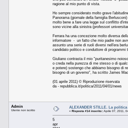
ragione al mio punto di vista.
Ho sempre considerato molto grave l'abitudine 
Panorama (giornale della famiglia Berlusconi) 
molto bene a fare una legge sul conflitto d'i
sono vicine alla sinistra (professori universita
Ferrara ha una concezione molto diversa della
informatore - un fatto che mio padre non avre
assunto una serie di ruoli diversi nell'era berl
candidato politico e conduttore di programmi t
Giuliano contrasta il mio "puritanesimo noios
o creda nella purezza di me stesso o di qualcu
e potere) sostengo che abbiamo bisogno di reg
bisogno di un governo", ha scritto James Madis
(01 aprile 2011) © Riproduzione riservata
da - repubblica.it/politica/2011/04/01/news
Admin
ALEXANDER STILLE. La politica d
Utente non iscritto
«
Risposta #14 inserito::
Aprile 07, 2011, 
5
apr