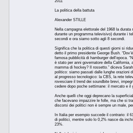
2011
La politica della battuta
Alexander STILLE
Nella campagna elettorale del 1968 la durata m
durante un programma televisivo) durante i tele
secondi e ora siamo sotto agli 8 secondi.
Significa che la politica di questi giorni si ri
detto il primo presidente George Bush. “Dov’
famosa pubblicità di hamburger dell’epoca. “
è stato per anni governatore della California,
mamma di hockey? Il rossetto.” diceva Sarah 
politico: siamo passati dalle lunghe orazioni d
al progresso tecnologico: la CBS, la rete tele
rovesciare il trend dei soundbite brevi, imp
cedere dopo poche settimane: il mercato e il 
Anche quelli che oggi deprecano la superficiali
che facevano impazzire le folle, ma che si tra
discorsi dei politici non è sempre un male, per
In Italia per esempio succede il contrario: il 
di politici, mentre solo lo 0,2% nasce da inchi
23%.