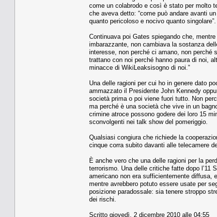
come un colabrodo e così è stato per molto 
che aveva detto: “come può andare avanti un 
quanto pericoloso e nocivo quanto singolare”.
Continuava poi Gates spiegando che, mentre l
imbarazzante, non cambiava la sostanza delle co
interesse, non perché ci amano, non perché si
trattano con noi perché hanno paura di noi, al
minacce di WikiLeaksisogno di noi.”
Una delle ragioni per cui ho in genere dato poc
ammazzato il Presidente John Kennedy oppure 
società prima o poi viene fuori tutto. Non perc
ma perché è una società che vive in un bagno d
crimine atroce possono godere dei loro 15 min
sconvolgenti nei talk show del pomeriggio.
Qualsiasi congiura che richiede la cooperazion
cinque corra subito davanti alle telecamere de
È anche vero che una delle ragioni per la perd
terrorismo. Una delle critiche fatte dopo l’11
americano non era sufficientemente diffusa, e 
mentre avrebbero potuto essere usate per segnal
posizione paradossale: sia tenere stroppo str
dei rischi.
Scritto giovedì, 2 dicembre 2010 alle 04:55