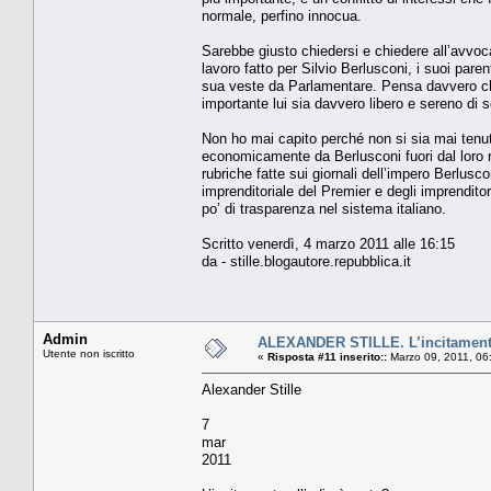
normale, perfino innocua.
Sarebbe giusto chiedersi e chiedere all’avvocat
lavoro fatto per Silvio Berlusconi, i suoi paren
sua veste da Parlamentare. Pensa davvero che q
importante lui sia davvero libero e sereno di s
Non ho mai capito perché non si sia mai tenut
economicamente da Berlusconi fuori dal loro ruol
rubriche fatte sui giornali dell’impero Berlus
imprenditoriale del Premier e degli imprendito
po’ di trasparenza nel sistema italiano.
Scritto venerdì, 4 marzo 2011 alle 16:15
da - stille.blogautore.repubblica.it
Admin
ALEXANDER STILLE. L’incitamento
Utente non iscritto
«
Risposta #11 inserito::
Marzo 09, 2011, 06
Alexander Stille
7
mar
2011