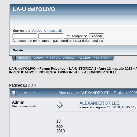
LA-U dell'OLIVO
Benvenuto!
Accedi
o
registrati
.
Accesso con nome utente, password e durata della sessione
Notizie
:
HOME
GUIDA
RICERCA
AGENDA
ACCEDI
REGISTRATI
LA-U dell'OLIVO
>
Forum Pubblico
>
LA-U STORICA 2 -Ante 12 maggio 2023 
INVESTICATIVO d'INCHIESTA. OPINIONISTI.
>
ALEXANDER STILLE.
Pagine: [
1
]
2
3
4
Autore
Discussione: ALEXANDER STILLE. (Letto 9996
Admin
ALEXANDER STILLE.
Utente non iscritto
«
inserito::
Agosto 14, 2010, 10:45:34 
13
ago
2010