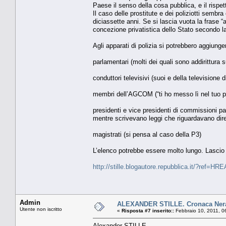
Paese il senso della cosa pubblica, e il rispetto
Il caso delle prostitute e dei poliziotti sembra
diciassette anni. Se si lascia vuota la frase “
concezione privatistica dello Stato secondo l
Agli apparati di polizia si potrebbero aggiunge
parlamentari (molti dei quali sono addirittura 
conduttori televisivi (suoi e della televisione d
membri dell’AGCOM (“ti ho messo lì nel tuo p
presidenti e vice presidenti di commissioni pa
mentre scrivevano leggi che riguardavano diret
magistrati (si pensa al caso della P3)
L’elenco potrebbe essere molto lungo. Lascio a
http://stille.blogautore.repubblica.it/?ref=HRE
Admin
ALEXANDER STILLE. Cronaca Nera,
Utente non iscritto
«
Risposta #7 inserito::
Febbraio 10, 2011, 0
Alexander STILLE