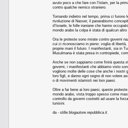
avuto poco a che fare con l’Islam, per la pr
contro qualche nemico straniero.
Tornando indietro nel tempo, prima ci furono le r
rivoluzione di Nasser, il panarabismo concepi
d’Israele, le folle iraniane che hanno occupat
mondo arabo la colpa è stata di qualcun altro 
Ora le proteste sono mirate contro governi naz
cui ci riconosciamo in pieno: voglia di libertà
proprie mani il futuro. I manifestanti, sia in Tu
Musulmana è stata presa in contropiede, come ta
Anche se non sappiamo come finirà questa storia
governi, i manifestanti che abbiamo visto son
vogliono molte delle cose che anche i nostri gi
loro figli, e danno ogni segno di non volere as
o di movimenti islamisti nei loro paesi.
Oltre a far bene ai loro paesi, queste proteste
mondo arabo, vista troppo spesso come masse 
controllo da governi costretti ad usare la forz
tunisini.
da - stille.blogautore.repubblica.it