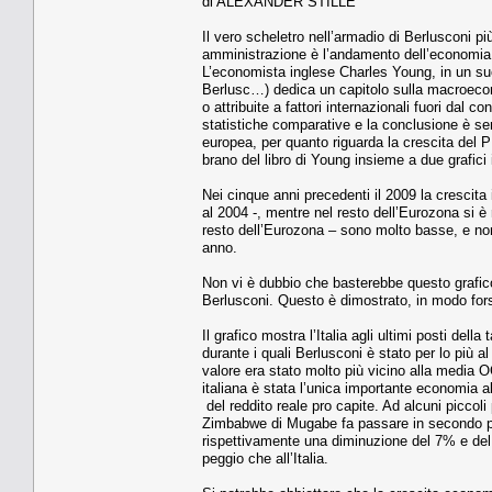
di ALEXANDER STILLE
Il vero scheletro nell’armadio di Berlusconi p
amministrazione è l’andamento dell’economia i
L’economista inglese Charles Young, in un su
Berlusc…) dedica un capitolo sulla macroecon
o attribuite a fattori internazionali fuori dal
statistiche comparative e la conclusione è se
europea, per quanto riguarda la crescita del P
brano del libro di Young insieme a due grafici il
Nei cinque anni precedenti il 2009 la crescita 
al 2004 -, mentre nel resto dell’Eurozona si è r
resto dell’Eurozona – sono molto basse, e non v
anno.
Non vi è dubbio che basterebbe questo grafico
Berlusconi. Questo è dimostrato, in modo for
Il grafico mostra l’Italia agli ultimi posti del
durante i quali Berlusconi è stato per lo più a
valore era stato molto più vicino alla media O
italiana è stata l’unica importante economia a
del reddito reale pro capite. Ad alcuni piccoli
Zimbabwe di Mugabe fa passare in secondo pian
rispettivamente una diminuzione del 7% e del
peggio che all’Italia.