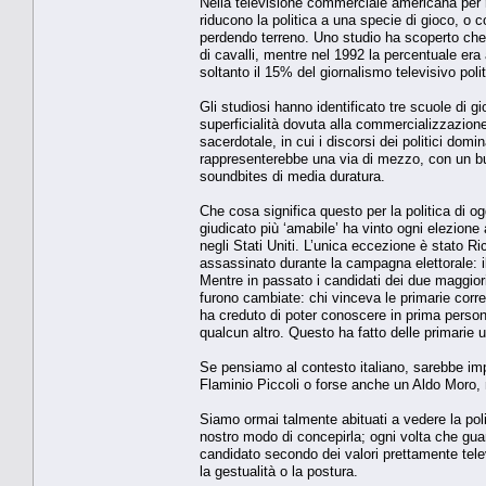
Nella televisione commerciale americana per re
riducono la politica a una specie di gioco, o 
perdendo terreno. Uno studio ha scoperto che 
di cavalli, mentre nel 1992 la percentuale era 
soltanto il 15% del giornalismo televisivo polit
Gli studiosi hanno identificato tre scuole di g
superficialità dovuta alla commercializzazione
sacerdotale, in cui i discorsi dei politici dom
rappresenterebbe una via di mezzo, con un buon
soundbites di media duratura.
Che cosa significa questo per la politica di og
giudicato più ‘amabile’ ha vinto ogni elezione
negli Stati Uniti. L’unica eccezione è stato 
assassinato durante la campagna elettorale: il 
Mentre in passato i candidati dei due maggiori 
furono cambiate: chi vinceva le primarie corre
ha creduto di poter conoscere in prima person
qualcun altro. Questo ha fatto delle primarie u
Se pensiamo al contesto italiano, sarebbe im
Flaminio Piccoli o forse anche un Aldo Moro, no
Siamo ormai talmente abituati a vedere la poli
nostro modo di concepirla; ogni volta che guar
candidato secondo dei valori prettamente tele
la gestualità o la postura.