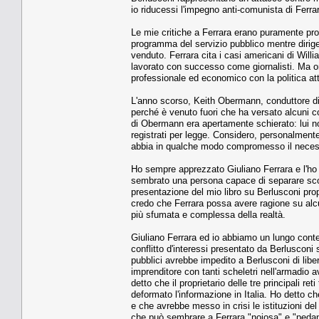
io riducessi l'impegno anti-comunista di Ferr
Le mie critiche a Ferrara erano puramente prof
programma del servizio pubblico mentre dirige
venduto. Ferrara cita i casi americani di Will
lavorato con successo come giornalisti. Ma om
professionale ed economico con la politica at
L'anno scorso, Keith Obermann, conduttore di
perché è venuto fuori che ha versato alcuni con
di Obermann era apertamente schierato: lui no
registrati per legge. Considero, personalmen
abbia in qualche modo compromesso il necessari
Ho sempre apprezzato Giuliano Ferrara e l'ho 
sembrato una persona capace di separare scontr
presentazione del mio libro su Berlusconi prop
credo che Ferrara possa avere ragione su alc
più sfumata e complessa della realtà.
Giuliano Ferrara ed io abbiamo un lungo contenz
conflitto d'interessi presentato da Berlusconi s
pubblici avrebbe impedito a Berlusconi di libe
imprenditore con tanti scheletri nell'armadio a
detto che il proprietario delle tre principali r
deformato l'informazione in Italia. Ho detto c
e che avrebbe messo in crisi le istituzioni del
che può sembrare a Ferrara "noiosa" e "pedan