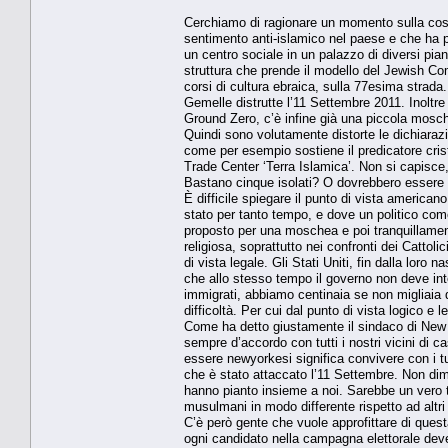
Cerchiamo di ragionare un momento sulla cos
sentimento anti-islamico nel paese e che ha pr
un centro sociale in un palazzo di diversi pian
struttura che prende il modello del Jewish Co
corsi di cultura ebraica, sulla 77esima strada
Gemelle distrutte l’11 Settembre 2011. Inoltr
Ground Zero, c’è infine già una piccola mosche
Quindi sono volutamente distorte le dichiarazi
come per esempio sostiene il predicatore cri
Trade Center ‘Terra Islamica’. Non si capisc
Bastano cinque isolati? O dovrebbero essere 
È difficile spiegare il punto di vista americano
stato per tanto tempo, e dove un politico come
proposto per una moschea e poi tranquillament
religiosa, soprattutto nei confronti dei Catto
di vista legale. Gli Stati Uniti, fin dalla loro
che allo stesso tempo il governo non deve inter
immigrati, abbiamo centinaia se non migliaia 
difficoltà. Per cui dal punto di vista logico e 
Come ha detto giustamente il sindaco di New 
sempre d’accordo con tutti i nostri vicini di 
essere newyorkesi significa convivere con i tuo
che è stato attaccato l’11 Settembre. Non dim
hanno pianto insieme a noi. Sarebbe un vero tr
musulmani in modo differente rispetto ad altri 
C’è però gente che vuole approfittare di quest
ogni candidato nella campagna elettorale dev