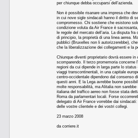
per chiunque debba occuparsi dell’azienda.
Non è possibile risanare una impresa che deve
in cui nove sigle sindacali hanno il diritto d
compromesso. Chi sostiene che esistono soluz
condizione voluta da Air France è sacrosanta,
le regole del mercato dell’aria. La disputa fra c
di principio, la proprietà di una linea aerea. 
pubblici (Bruxelles non li autorizzerebbe), ch
che la liberalizzazione dei collegamenti e la po
Chiunque diventi proprietario dovrà essere in
scomparendo. Il terzo promemoria concerne l’I
regioni da cui dipende in larga parte lo status 
viaggi transcontinentali, in una capitale euro
centro-occidentale dipendono dal consenso di gr
questi anni. E la Lega avrebbe buone possibi
molte responsabilità, ma Alitalia non sarebbe 
italiana del traffico aereo non fosse stata dett
Roma da parlamentari locali. Forse occorrereb
delegato di Air France vorrebbe dai sindacati:
delle vostre clientele e dei vostri collegi.
23 marzo 2008
da corriere.it