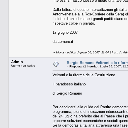
interessi si nascondessero dietro una tale past
Dalla lettura di queste intercettazioni gli ita
Antonveneta e alla Rcs-Corriere della Sera) gli
il diritto di chiedersi se i grandi partiti sian
rispettive colpe in privato.
17 giugno 2007
da corriere.it
«
Ultima modifica: Agosto 06, 2007, 11:04:17 am da Ad
Admin
Sergio Romano Veltroni e la rifor
Utente non iscritto
«
Risposta #2 inserito::
Luglio 29, 2007, 12:
Veltroni e la riforma della Costituzione
Il paradosso italiano
di Sergio Romano
Per candidarsi alla guida del Partito democrati
programma, pieno di indicazioni interessanti e 
del 24 luglio ha preferito dire al Paese che i p
proporre soluzioni economiche e sociali quando
Se la democrazia italiana attraversa una fase 