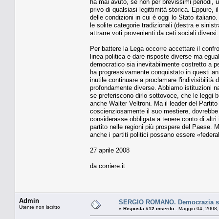
ha mai avuto, se non per brevissimi periodi, un
privo di qualsiasi legittimità storica. Eppure,
delle condizioni in cui è oggi lo Stato italia
le solite categorie tradizionali (destra e sinis
attrarre voti provenienti da ceti sociali diversi.
Per battere la Lega occorre accettare il confr
linea politica e dare risposte diverse ma egu
democratico sia inevitabilmente costretto a pe
ha progressivamente conquistato in questi a
inutile continuare a proclamare l'indivisibilità 
profondamente diverse. Abbiamo istituzioni nazi
se preferiscono dirlo sottovoce, che le leggi
anche Walter Veltroni. Ma il leader del Parti
coscienziosamente il suo mestiere, dovrebbe 
considerasse obbligata a tenere conto di altri 
partito nelle regioni più prospere del Paese.
anche i partiti politici possano essere «federal
27 aprile 2008
da corriere.it
Admin
SERGIO ROMANO. Democrazia sot
Utente non iscritto
«
Risposta #12 inserito::
Maggio 04, 2008,