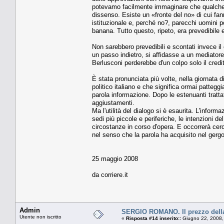
potevamo facilmente immaginare che qualche uo
dissenso. Esiste un «fronte del no» di cui fann
istituzionale e, perché no?, parecchi uomini p
banana. Tutto questo, ripeto, era prevedibile 
Non sarebbero prevedibili e scontati invece i
un passo indietro, si affidasse a un mediatore
Berlusconi perderebbe d'un colpo solo il credi
È stata pronunciata più volte, nella giornata d
politico italiano e che significa ormai patte
parola informazione. Dopo le estenuanti trattat
aggiustamenti.
Ma l'utilità del dialogo si è esaurita. L'infor
sedi più piccole e periferiche, le intenzioni d
circostanze in corso d'opera. E occorrerà cerc
nel senso che la parola ha acquisito nel gergo 
25 maggio 2008
da corriere.it
Admin
SERGIO ROMANO. Il prezzo della
Utente non iscritto
«
Risposta #14 inserito::
Giugno 22, 2008,