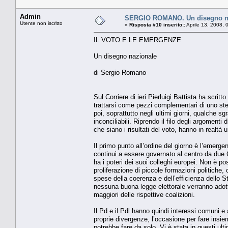
Admin
SERGIO ROMANO. Un disegno n
Utente non iscritto
«
Risposta #10 inserito::
Aprile 13, 2008, 
IL VOTO E LE EMERGENZE
Un disegno nazionale
di Sergio Romano
Sul Corriere di ieri Pierluigi Battista ha scri
trattarsi come pezzi complementari di uno ste
poi, soprattutto negli ultimi giorni, qualche sg
inconciliabili. Riprendo il filo degli argomenti
che siano i risultati del voto, hanno in real
Il primo punto all’ordine del giorno è l’emerge
continui a essere governato al centro da du
ha i poteri dei suoi colleghi europei. Non è p
proliferazione di piccole formazioni politiche, 
spese della coerenza e dell’efficienza dello S
nessuna buona legge elettorale verranno adotta
maggiori delle rispettive coalizioni.
Il Pd e il Pdl hanno quindi interessi comuni e
proprie divergenze, l’occasione per fare insiem
potrebbe fare da solo. Vi è stata in questi ult