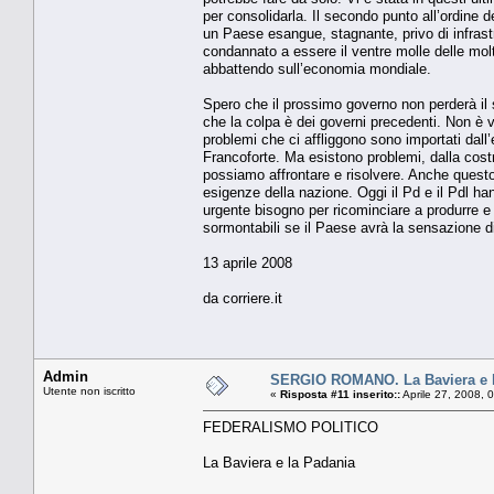
per consolidarla. Il secondo punto all’ordine d
un Paese esangue, stagnante, privo di infrast
condannato a essere il ventre molle delle molte
abbattendo sull’economia mondiale.
Spero che il prossimo governo non perderà il 
che la colpa è dei governi precedenti. Non è ver
problemi che ci affliggono sono importati dall
Francoforte. Ma esistono problemi, dalla costr
possiamo affrontare e risolvere. Anche questo
esigenze della nazione. Oggi il Pd e il Pdl han
urgente bisogno per ricominciare a produrre e a
sormontabili se il Paese avrà la sensazione di
13 aprile 2008
da corriere.it
Admin
SERGIO ROMANO. La Baviera e l
Utente non iscritto
«
Risposta #11 inserito::
Aprile 27, 2008, 
FEDERALISMO POLITICO
La Baviera e la Padania