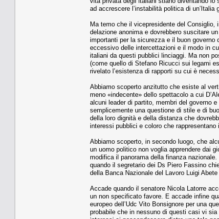
vita privata degli italiani stiano diventando l
ad accrescere l’instabilità politica di un’Italia 
Ma temo che il vicepresidente del Consiglio, i
delazione anonima e dovrebbero suscitare un
importanti per la sicurezza e il buon governo 
eccessivo delle intercettazioni e il modo in c
italiani da questi pubblici linciaggi. Ma non po
(come quello di Stefano Ricucci sui legami esi
rivelato l’esistenza di rapporti su cui è neces
Abbiamo scoperto anzitutto che esiste al vertice
meno «indecente» dello spettacolo a cui D’Ale
alcuni leader di partito, membri del governo e 
semplicemente una questione di stile e di buo
della loro dignità e della distanza che dovre
interessi pubblici e coloro che rappresentano i
Abbiamo scoperto, in secondo luogo, che alcu
un uomo politico non voglia apprendere dai gio
modifica il panorama della finanza nazionale.
quando il segretario dei Ds Piero Fassino chi
della Banca Nazionale del Lavoro Luigi Abete q
Accade quando il senatore Nicola Latorre acce
un non specificato favore. E accade infine qu
europeo dell’Udc Vito Bonsignore per una quest
probabile che in nessuno di questi casi vi sia l