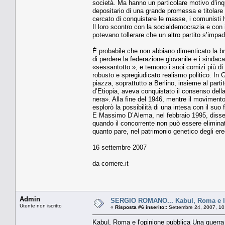
società. Ma hanno un particolare motivo d’inqu
depositario di una grande promessa e titolare
cercato di conquistare le masse, i comunisti 
Il loro scontro con la socialdemocrazia e con 
potevano tollerare che un altro partito s’impad
È probabile che non abbiano dimenticato la br
di perdere la federazione giovanile e i sindaca
«sessantotto », e temono i suoi comizi più di 
robusto e spregiudicato realismo politico. In
piazza, soprattutto a Berlino, insieme al part
d’Etiopia, aveva conquistato il consenso della 
nera». Alla fine del 1946, mentre il moviment
esplorò la possibilità di una intesa con il suo
E Massimo D’Alema, nel febbraio 1995, disse ch
quando il concorrente non può essere eliminato
quanto pare, nel patrimonio genetico degli ere
16 settembre 2007
da corriere.it
Admin
SERGIO ROMANO... Kabul, Roma e l'
Utente non iscritto
«
Risposta #6 inserito::
Settembre 24, 2007, 10
Kabul, Roma e l'opinione pubblica Una guerra