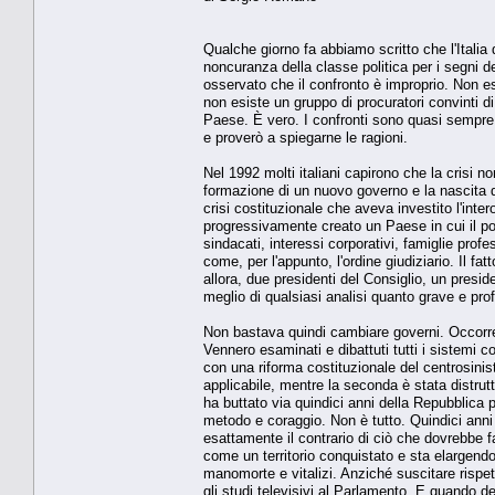
Qualche giorno fa abbiamo scritto che l'Italia d
noncuranza della classe politica per i segni d
osservato che il confronto è improprio. Non es
non esiste un gruppo di procuratori convinti di
Paese. È vero. I confronti sono quasi sempre 
e proverò a spiegarne le ragioni.
Nel 1992 molti italiani capirono che la crisi 
formazione di un nuovo governo e la nascita di
crisi costituzionale che aveva investito l'inte
progressivamente creato un Paese in cui il pote
sindacati, interessi corporativi, famiglie prof
come, per l'appunto, l'ordine giudiziario. Il f
allora, due presidenti del Consiglio, un presi
meglio di qualsiasi analisi quanto grave e prof
Non bastava quindi cambiare governi. Occorre
Vennero esaminati e dibattuti tutti i sistemi 
con una riforma costituzionale del centrosinist
applicabile, mentre la seconda è stata distrutt
ha buttato via quindici anni della Repubblica 
metodo e coraggio. Non è tutto. Quindici anni
esattamente il contrario di ciò che dovrebbe f
come un territorio conquistato e sta elargendo
manomorte e vitalizi. Anziché suscitare rispett
gli studi televisivi al Parlamento. E quando d