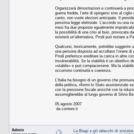
Organizzerà dimostrazioni e continuerà a pro
guerra fredda, l’arte di spingersi sino al cigl
canto, non vuole elezioni anticipate. Il presid
pessima legge elettorale. L’accordo su una nu
mesi fra due proposte egualmente impraticabili
la possibilità di una crisi al buio, provocata 
esisterà un’alternativa, Prodi può restare a P
Qualcuno, teoricamente, potrebbe suggerire un
una persona disposta ad accollarsi l’onere di 
Prodi preferisce ereditare la carica in altre 
invulnerabilità. Se la stabilità è un obiettivo de
«stabile» e può compiacersene. Ma la stabilità
occorrono continuità e coerenza.
L’Italia ha bisogno di un governo che promuova l
della politica, riformi lo Stato assistenziale
con la pressione fiscale anziché con la riduz
assomiglierebbe al lungo governo di Silvio Be
05 agosto 2007
da corriere.it
Admin
La Biagi e gli attacchi di sinistr
Utente non iscritto