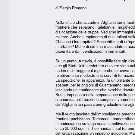
di Sergio Romano
Nulla di ciò che accade in Afghanistan è fac
frontiere che separano i talebani e i mujahed
dislocazione delle truppe. Vediamo immagini di 
militare. Anche il rapimento di due italiani so
Chi sono i loro rapitori? Sono vittime di un'
ricattatori? Molto di ciò che è accaduto e ac
paternità e da rivendicazioni strumentali.
Su un punto, tuttavia, è possibile fare sin d'
che gli Stati Uniti credettero di avere vinto
Laden e distruggere il regime che lo aveva os
relativamente modesto e si servì di formazioni
La spedizione, in apparenza, fu un brillante bl
sospetti per le prigioni di Guantanamo, ered
lasciando un contingente che avrebbe dovuto «
Bush, impegnata nella preparazione della guerra
economica un'attenzione complessivamente distr
dell'Afghanistan passarono gradualmente agli e
Ma il vuoto lasciato dall'imprevidenza america
frontiera pachistana. Tornarono i narcotraffican
ricominciarono su larga scala la coltivazione 
circa 30.000 uomini. I comandanti sul terreno
dell'organizzazione un impegno maggiore. Ma 