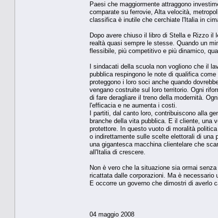
Paesi che maggiormente attraggono investimenti 
comparate su ferrovie, Alta velocità, metropolit
classifica è inutile che cerchiate l'Italia in c
Dopo avere chiuso il libro di Stella e Rizzo i
realtà quasi sempre le stesse. Quando un mini
flessibile, più competitivo e più dinamico, qu
I sindacati della scuola non vogliono che il la
pubblica respingono le note di qualifica come v
proteggono i loro soci anche quando dovrebber
vengano costruite sul loro territorio. Ogni ri
di fare deragliare il treno della modernità. 
l'efficacia e ne aumenta i costi.
I partiti, dal canto loro, contribuiscono alla g
branche della vita pubblica. E il cliente, una 
protettore. In questo vuoto di moralità politic
o indirettamente sulle scelte elettorali di una
una gigantesca macchina clientelare che scambi
all'Italia di crescere.
Non è vero che la situazione sia ormai senza
ricattata dalle corporazioni. Ma è necessario
E occorre un governo che dimostri di averlo ca
04 maggio 2008