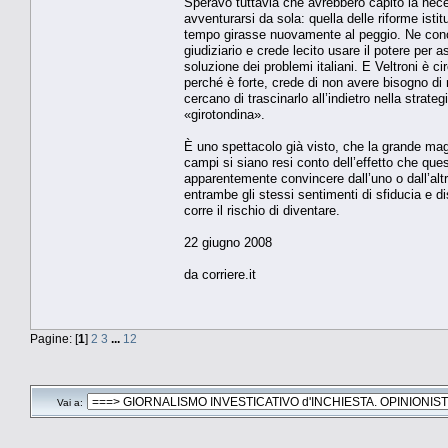
Speravo tuttavia che avrebbero capito la nec
avventurarsi da sola: quella delle riforme isti
tempo girasse nuovamente al peggio. Ne conos
giudiziario e crede lecito usare il potere per 
soluzione dei problemi italiani. E Veltroni è 
perché è forte, crede di non avere bisogno di 
cercano di trascinarlo all’indietro nella strate
«girotondina».
È uno spettacolo già visto, che la grande magg
campi si siano resi conto dell’effetto che ques
apparentemente convincere dall’uno o dall’alt
entrambe gli stessi sentimenti di sfiducia e dis
corre il rischio di diventare.
22 giugno 2008
da corriere.it
Pagine: [
1
]
2
3
...
12
Vai a: