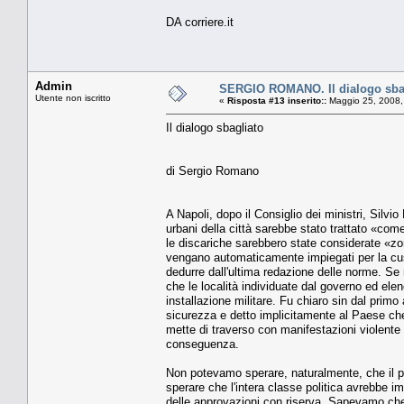
DA corriere.it
Admin
SERGIO ROMANO. Il dialogo sba
Utente non iscritto
«
Risposta #13 inserito::
Maggio 25, 2008,
Il dialogo sbagliato
di Sergio Romano
A Napoli, dopo il Consiglio dei ministri, Silvi
urbani della città sarebbe stato trattato «com
le discariche sarebbero state considerate «zon
vengano automaticamente impiegati per la cust
dedurre dall'ultima redazione delle norme. Se 
che le località individuate dal governo ed ele
installazione militare. Fu chiaro sin dal primo
sicurezza e detto implicitamente al Paese che 
mette di traverso con manifestazioni violente 
conseguenza.
Non potevamo sperare, naturalmente, che il p
sperare che l'intera classe politica avrebbe i
delle approvazioni con riserva. Sapevamo che 