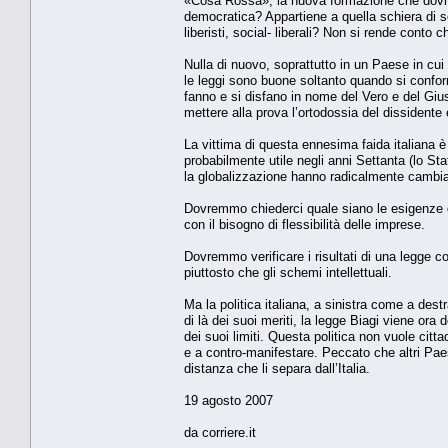
«Cosa Rossa», la nuova formazione che dovrebb
democratica? Appartiene a quella schiera di s
liberisti, social- liberali? Non si rende conto c
Nulla di nuovo, soprattutto in un Paese in cui 
le leggi sono buone soltanto quando si conform
fanno e si disfano in nome del Vero e del Gius
mettere alla prova l’ortodossia del dissidente e
La vittima di questa ennesima faida italiana 
probabilmente utile negli anni Settanta (lo St
la globalizzazione hanno radicalmente cambia
Dovremmo chiederci quale siano le esigenze de
con il bisogno di flessibilità delle imprese.
Dovremmo verificare i risultati di una legge co
piuttosto che gli schemi intellettuali.
Ma la politica italiana, a sinistra come a dest
di là dei suoi meriti, la legge Biagi viene ora
dei suoi limiti. Questa politica non vuole citt
e a contro-manifestare. Peccato che altri Paes
distanza che li separa dall’Italia.
19 agosto 2007
da corriere.it