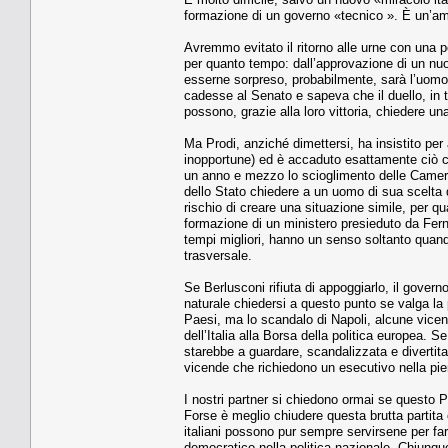
formazione di un governo «tecnico ». È un’a
Avremmo evitato il ritorno alle urne con una p
per quanto tempo: dall’approvazione di un nuov
esserne sorpreso, probabilmente, sarà l’uomo
cadesse al Senato e sapeva che il duello, in t
possono, grazie alla loro vittoria, chiedere una
Ma Prodi, anziché dimettersi, ha insistito per
inopportune) ed è accaduto esattamente ciò che
un anno e mezzo lo scioglimento delle Camere
dello Stato chiedere a un uomo di sua scelta 
rischio di creare una situazione simile, per 
formazione di un ministero presieduto da Fern
tempi migliori, hanno un senso soltanto qua
trasversale.
Se Berlusconi rifiuta di appoggiarlo, il govern
naturale chiedersi a questo punto se valga la p
Paesi, ma lo scandalo di Napoli, alcune vicend
dell’Italia alla Borsa della politica europea. Se
starebbe a guardare, scandalizzata e divertit
vicende che richiedono un esecutivo nella pie
I nostri partner si chiedono ormai se questo 
Forse è meglio chiudere questa brutta partita 
italiani possono pur sempre servirsene per far
democratico nella politica nazionale. Chiunque