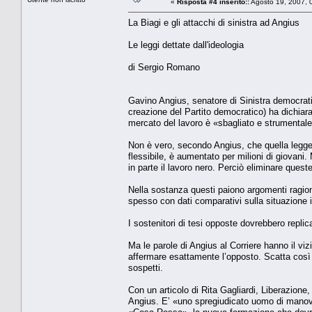
«
Risposta #4 inserito::
Agosto 19, 2007, 
La Biagi e gli attacchi di sinistra ad Angius
Le leggi dettate dall'ideologia
di Sergio Romano
Gavino Angius, senatore di Sinistra democrati
creazione del Partito democratico) ha dichiara
mercato del lavoro è «sbagliato e strumentale 
Non è vero, secondo Angius, che quella legge a
flessibile, è aumentato per milioni di giovani.
in parte il lavoro nero. Perciò eliminare quest
Nella sostanza questi paiono argomenti ragione
spesso con dati comparativi sulla situazione it
I sostenitori di tesi opposte dovrebbero replicar
Ma le parole di Angius al Corriere hanno il vi
affermare esattamente l’opposto. Scatta così 
sospetti.
Con un articolo di Rita Gagliardi, Liberazione,
Angius. E’ «uno spregiudicato uomo di manovr