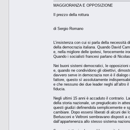
MAGGIORANZA E OPPOSIZIONE
Il prezzo della rottura
di Sergio Romano
L’insistenza con cui si parla della necessità
della democrazia italiana. Quando David Camer
e, nella migliore delle ipotesi, ferocemente i
Quando i socialisti francesi parlano di Nicolas
Nei buoni sistemi democratici, le opposizioni
e, quando ne condividono gli obiettivi, dimostr
davvero serve in democrazia non è il dialogo (
fattore, questo sì assolutamente indispensab
e che nessuno dei due leader neghi all’altro i
fiducia.
Negli ultimi 15 anni è accaduto il contrario. 
della storia nazionale, un pregiudicato in atte
questi giudizi definendola semplicemente e 
cambiare. Dopo essersi liberati di alcuni dei l
Berlusconi e Veltroni sembravano disposti a co
dall’appartenenza allo stesso sistema nazion