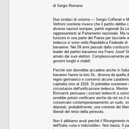
di Sergio Romano
Due sindaci di sinistra — Sergio Cofferati e
Veltroni sostiene invece che il partito debba 
diverse nazioni europee, partiti regionali (la 
rappresentanti al Parlamento nazionale. Ma non
funzioni in una parte del Paese per lasciarle 
tedesca vi sono nella Repubblica Federale di
bavarese. Nei 59 anni passati dalla costituzi
leader del partito bavarese era Franz Josef 
amato dai suoi elettori. Complessivamente però
governi lunghi e stabili.
Perché non dovrebbe accadere anche in Italia? 
bavaresi hanno la loro Dc, diversa da quella d
regno germanico e conservò alcune caratteristi
capitale) sino al 1918. Si potrebbe sostenere qu
circostanze dell'unificazione tedesca. Mentre i
Bismarck persuase i sovrani tedeschi a unirsi 
avrebbe potuto verificarsi anche da noi se il 
conservato contemporaneamente un ruolo, sia 
deputati, probabilmente, una corrente dei liber
liberali del resto della penisola.
Non li abbiamo avuti perché il Risorgimento r
dell'Italia «una e indivisibile». Non basta. I