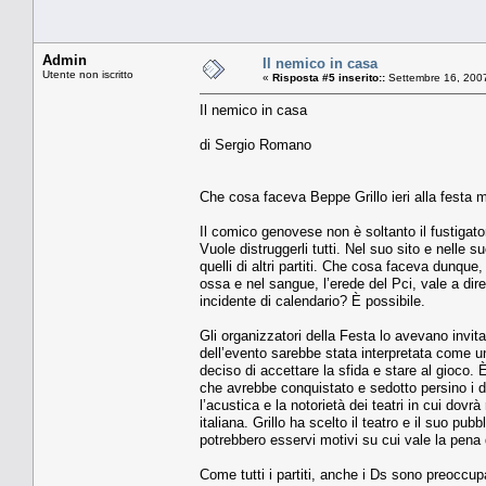
Admin
Il nemico in casa
Utente non iscritto
«
Risposta #5 inserito::
Settembre 16, 2007
Il nemico in casa
di Sergio Romano
Che cosa faceva Beppe Grillo ieri alla festa m
Il comico genovese non è soltanto il fustigator
Vuole distruggerli tutti. Nel suo sito e nelle 
quelli di altri partiti. Che cosa faceva dunqu
ossa e nel sangue, l’erede del Pci, vale a dir
incidente di calendario? È possibile.
Gli organizzatori della Festa lo avevano invi
dell’evento sarebbe stata interpretata come u
deciso di accettare la sfida e stare al gioc
che avrebbe conquistato e sedotto persino i di
l’acustica e la notorietà dei teatri in cui dovr
italiana. Grillo ha scelto il teatro e il suo pu
potrebbero esservi motivi su cui vale la pena 
Come tutti i partiti, anche i Ds sono preoccup