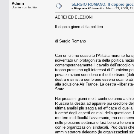
Admin
SERGIO ROMANO. Il doppio gioco 
Utente non iscritto
«
Risposta #9 inserito::
Marzo 23, 2008, 11
AEREI ED ELEZIONI
Il doppio gioco della politica
di Sergio Romano
Con un ultimo sussulto l’Alitalia morente ha s
ridiventato un protagonista della politica nazi
contemporaneamente il cavallo dell’orgoglio naz
troppo prossimo agli interessi di Fiumicino per 
privatizzazioni scendono e il colbertismo (def
destra e sinistra sembrano essersi scambiati i
alla soluzione Air France. La destra «liberista
Stato.
Nei prossimi giorni molti continueranno a chied
Riuscirà la destra ad apparire più credibile del
ultima analisi più saggia ed efficace di quella 
fuorché degli aspetti cruciali della questione.
mettere in difficoltà l’avversario, ma non serve
nelle prossime settimane farà bene a tenere i
con le organizzazioni sindacali. Può darsi che
amministratore delegato (le organizzazioni si