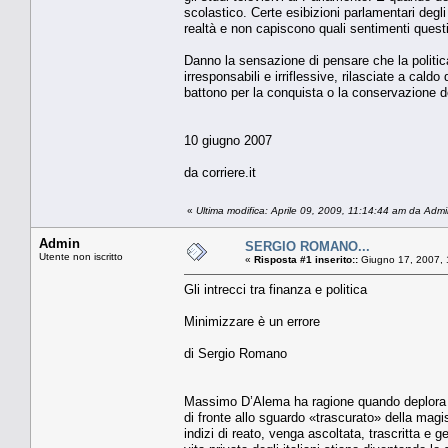
scolastico. Certe esibizioni parlamentari degl
realtà e non capiscono quali sentimenti questi
Danno la sensazione di pensare che la politica
irresponsabili e irriflessive, rilasciate a cal
battono per la conquista o la conservazione d
10 giugno 2007
da corriere.it
«
Ultima modifica: Aprile 09, 2009, 11:14:44 am da Adm
Admin
SERGIO ROMANO...
Utente non iscritto
«
Risposta #1 inserito::
Giugno 17, 2007, 
Gli intrecci tra finanza e politica
Minimizzare è un errore
di Sergio Romano
Massimo D’Alema ha ragione quando deplora qu
di fronte allo sguardo «trascurato» della mag
indizi di reato, venga ascoltata, trascritta e g