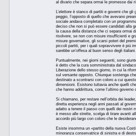
al divario che separa ormai le promesse dai risu
L’elettore è stanco di partiti e governi che g
peggio, l’opposto di quello che avevano prea
sociale andava completato con un programma d
deciso che non si può essere candidati alla gui
la causa della distanza che ci separa ormai d
risolvere, se non con misure insufficienti e g
misure governative, gli scarsi poteri del premi
piccoli partiti, per i quali sopravvivere è pi
sarebbe un’offesa al buon senso degli italiani.
Puntualmente, nei giorni seguenti, sono giunte
è detto che la cura somministrata dal sindaco
Liberazione dello stesso giorno, in cui la rifo
sul versante opposto. Chiunque sostenga che l
destinato a scontrarsi con coloro a cui questo
dimensioni. Esistono tuttavia anche quelli ch
che hanno addirittura, come l’ultimo governo d
Si chiamano, per restare nell’orbita dei leader
diretta esperienza negli anni passati al gover
adatto a tenere il passo con quelli dei nostri
è messo alle strette, scelga di tirare avanti all
accordo più largo con coloro che le desideran
Esiste insomma un «partito della nuova Cost
minoranza conservatrice di sinistra e di destra.