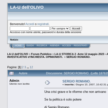
LA-U dell'OLIVO
Benvenuto!
Accedi
o
registrati
.
Accesso con nome utente, password e durata della sessione
Notizie
:
HOME
GUIDA
RICERCA
AGENDA
ACCEDI
REGISTRATI
LA-U dell'OLIVO
>
Forum Pubblico
>
LA-U STORICA 2 -Ante 12 maggio 2023 
INVESTICATIVO d'INCHIESTA. OPINIONISTI.
>
SERGIO ROMANO.
Pagine: [
1
]
2
3
...
12
Autore
Discussione: SERGIO ROMANO. (Letto 187635
Admin
SERGIO ROMANO.
Utente non iscritto
«
inserito::
Giugno 10, 2007, 10:42:31 
Una crisi grave e le riforme che non arrivano
Se la politica è solo potere
di Sergio Romano