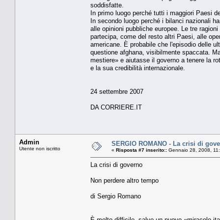
soddisfatte.
In primo luogo perché tutti i maggiori Paesi d
In secondo luogo perché i bilanci nazionali ha
alle opinioni pubbliche europee. Le tre ragion
partecipa, come del resto altri Paesi, alle op
americane. È probabile che l'episodio delle ul
questione afghana, visibilmente spaccata. Ma
mestiere» e aiutasse il governo a tenere la ro
e la sua credibilità internazionale.
24 settembre 2007
DA CORRIERE.IT
Admin
SERGIO ROMANO - La crisi di gove
Utente non iscritto
«
Risposta #7 inserito::
Gennaio 28, 2008, 11
La crisi di governo
Non perdere altro tempo
di Sergio Romano
È molto difficile, salvo un nuovo «miracolo ita