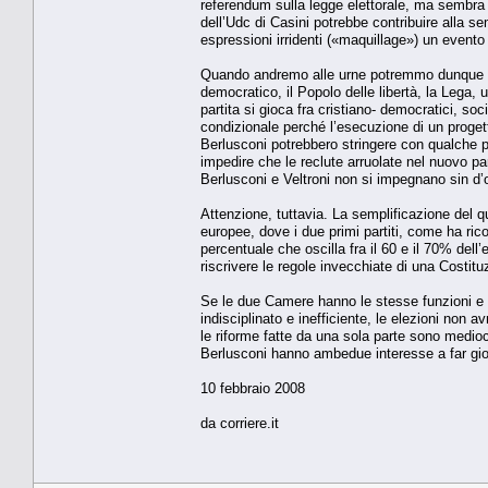
referendum sulla legge elettorale, ma sembra 
dell’Udc di Casini potrebbe contribuire alla s
espressioni irridenti («maquillage») un evento 
Quando andremo alle urne potremmo dunque trov
democratico, il Popolo delle libertà, la Leg
partita si gioca fra cristiano- democratici, soci
condizionale perché l’esecuzione di un progetto
Berlusconi potrebbero stringere con qualche p
impedire che le reclute arruolate nel nuovo par
Berlusconi e Veltroni non si impegnano sin d’
Attenzione, tuttavia. La semplificazione del q
europee, dove i due primi partiti, come ha r
percentuale che oscilla fra il 60 e il 70% del
riscrivere le regole invecchiate di una Costit
Se le due Camere hanno le stesse funzioni e il
indisciplinato e inefficiente, le elezioni non
le riforme fatte da una sola parte sono medio
Berlusconi hanno ambedue interesse a far gio
10 febbraio 2008
da corriere.it