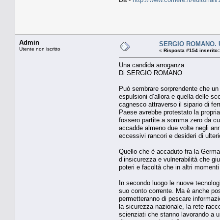
Admin
SERGIO ROMANO. U
Utente non iscritto
«
Risposta #154 inserito:
Una candida arroganza
Di SERGIO ROMANO
Può sembrare sorprendente che un fed
espulsioni d’allora e quella delle s
cagnesco attraverso il sipario di f
Paese avrebbe protestato la propria
fossero partite a somma zero da cu
accadde almeno due volte negli anni 
eccessivi rancori e desideri di ulteri
Quello che è accaduto fra la Germania
d’insicurezza e vulnerabilità che gius
poteri e facoltà che in altri moment
In secondo luogo le nuove tecnologi
suo conto corrente. Ma è anche poss
permetteranno di pescare informazion
la sicurezza nazionale, la rete racc
scienziati che stanno lavorando a u