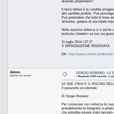
divenuto proprietario?
Il terzo fattore è la candida arroga
altri sarebbe proibito. Può promulgar
Può pretendere che tutte le linee a
all’estero, godano di una totale im
Nella reazione tedesca vi è anche u
piuttosto chiederci se non sia giusto
11 luglio 2014 | 07:27
© RIPRODUZIONE RISERVATA
DA -
http://www.corriere.it/editor
Admin
SERGIO ROMANO. LE DU
Utente non iscritto
«
Risposta #155 inserito::
Lugli
LE DUE CRISI E IL RISCHIO DEL
Il paravento occidentale
Di Sergio Romano
Per conoscere con certezza le cause 
probabilmente le fotografie scattate 
che potrebbe essere stato lanciato 