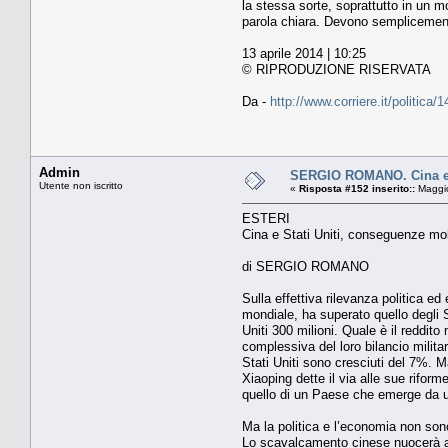
la stessa sorte, soprattutto in un m
parola chiara. Devono semplicement
13 aprile 2014 | 10:25
© RIPRODUZIONE RISERVATA
Da -
http://www.corriere.it/politic
Admin
SERGIO ROMANO. Cina e St
Utente non iscritto
«
Risposta #152 inserito::
Maggio
ESTERI
Cina e Stati Uniti, conseguenze mol
di SERGIO ROMANO
Sulla effettiva rilevanza politica e
mondiale, ha superato quello degli St
Uniti 300 milioni. Quale è il reddit
complessiva del loro bilancio militar
Stati Uniti sono cresciuti del 7%. 
Xiaoping dette il via alle sue rifor
quello di un Paese che emerge da u
Ma la politica e l’economia non sono 
Lo scavalcamento cinese nuocerà al