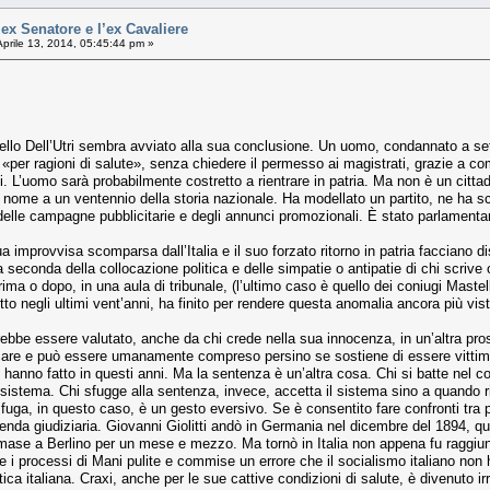
 Senatore e l’ex Cavaliere
prile 13, 2014, 05:45:44 pm »
rcello Dell’Utri sembra avviato alla sua conclusione. Un uomo, condannato a se
 «per ragioni di salute», senza chiedere il permesso ai magistrati, grazie a c
rni. L’uomo sarà probabilmente costretto a rientrare in patria. Ma non è un cittad
o nome a un ventennio della storia nazionale. Ha modellato un partito, ne ha 
e delle campagne pubblicitarie e degli annunci promozionali. È stato parlamenta
 improvvisa scomparsa dall’Italia e il suo forzato ritorno in patria facciano 
 seconda della collocazione politica e delle simpatie o antipatie di chi scri
rima o dopo, in una aula di tribunale, (l’ultimo caso è quello dei coniugi Mastella
tutto negli ultimi vent’anni, ha finito per rendere questa anomalia ancora più vis
vrebbe essere valutato, anche da chi crede nella sua innocenza, in un’altra pro
taccare e può essere umanamente compreso persino se sostiene di essere vittima d
ti hanno fatto in questi anni. Ma la sentenza è un’altra cosa. Chi si batte nel
 sistema. Chi sfugge alla sentenza, invece, accetta il sistema sino a quando ri
fuga, in questo caso, è un gesto eversivo. Se è consentito fare confronti tra pe
cenda giudiziaria. Giovanni Giolitti andò in Germania nel dicembre del 1894, qua
ase a Berlino per un mese e mezzo. Ma tornò in Italia non appena fu raggiun
 i processi di Mani pulite e commise un errore che il socialismo italiano non 
tica italiana. Craxi, anche per le sue cattive condizioni di salute, è divenuto i