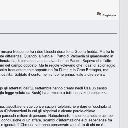
Registrato
 misura frequente fra i due blocchi durante la Guerra fredda. Ma fra le
ante differenza. Quando la Nato e il Patto di Varsavia si guardavano in
cherata da diplomatico la cacciava dal suo Paese. Sapeva che l’altro
rio del campo opposto. Ma le regole volevano che i casi di spionaggio
lto frequentemente soprattutto fra l’Urss e la Gran Bretagna, ma
a ostilità. Saldato il conto, nemici come prima, vale a dire senza
uogo gli attentati dell’11 settembre hanno creato negli Usa un senso
(la legge voluta da Bush) ha attribuito a tutti i servizi di sicurezza
a, ascoltare le sue conversazioni telefoniche e dare un’occhiata al
 d’informazioni in cui gli algoritmi e alcune parole-chiave
parecchi milioni di persone. Naturalmente, insieme a notizie utili per
la conclusione di un affare, scambi d’informazione e di esperienze fra
e ignorate? Che non verranno conservate a profitto di chi ne è