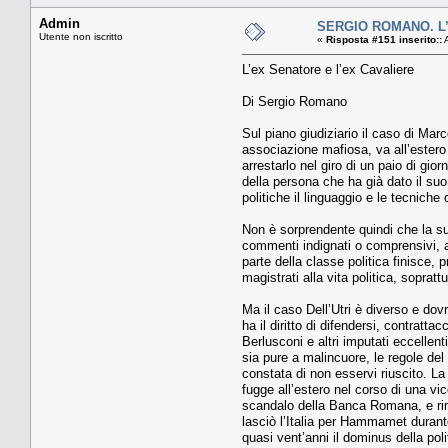
Admin
SERGIO ROMANO. L’ex
Utente non iscritto
«
Risposta #151 inserito::
A
L’ex Senatore e l’ex Cavaliere
Di Sergio Romano
Sul piano giudiziario il caso di Ma
associazione mafiosa, va all’estero
arrestarlo nel giro di un paio di gio
della persona che ha già dato il su
politiche il linguaggio e le tecnich
Non è sorprendente quindi che la sua
commenti indignati o comprensivi, a
parte della classe politica finisce, p
magistrati alla vita politica, soprat
Ma il caso Dell’Utri è diverso e do
ha il diritto di difendersi, contrat
Berlusconi e altri imputati eccellen
sia pure a malincuore, le regole del
constata di non esservi riuscito. La 
fugge all’estero nel corso di una vi
scandalo della Banca Romana, e rim
lasciò l’Italia per Hammamet durante
quasi vent’anni il dominus della poli