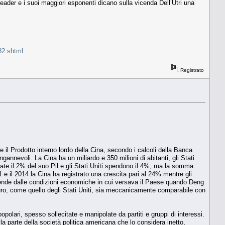
eader e i suoi maggiori esponenti dicano sulla vicenda Dell’Utri una
82.shtml
Registrato
 il Prodotto interno lordo della Cina, secondo i calcoli della Banca
gannevoli. La Cina ha un miliardo e 350 milioni di abitanti, gli Stati
mate il 2% del suo Pil e gli Stati Uniti spendono il 4%; ma la somma
011 e il 2014 la Cina ha registrato una crescita pari al 24% mentre gli
ipende dalle condizioni economiche in cui versava il Paese quando Deng
aturo, come quello degli Stati Uniti, sia meccanicamente comparabile con
opolari, spesso sollecitate e manipolate da partiti e gruppi di interessi.
parte della società politica americana che lo considera inetto,