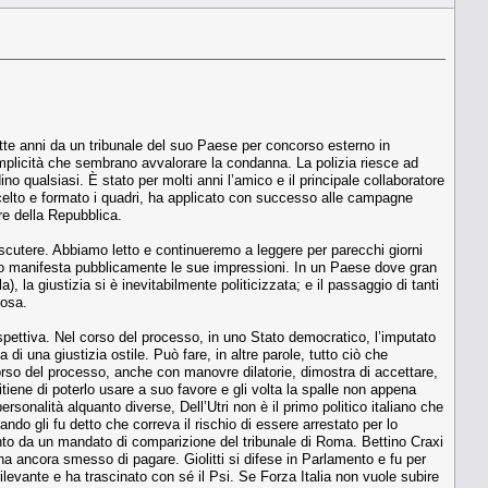
tte anni da un tribunale del suo Paese per concorso esterno in
omplicità che sembrano avvalorare la condanna. La polizia riesce ad
ino qualsiasi. È stato per molti anni l’amico e il principale collaboratore
scelto e formato i quadri, ha applicato con successo alle campagne
re della Repubblica.
discutere. Abbiamo letto e continueremo a leggere per parecchi giorni
ve o manifesta pubblicamente le sue impressioni. In un Paese dove gran
), la giustizia si è inevitabilmente politicizzata; e il passaggio di tanti
tosa.
spettiva. Nel corso del processo, in uno Stato democratico, l’imputato
i una giustizia ostile. Può fare, in altre parole, tutto ciò che
 corso del processo, anche con manovre dilatorie, dimostra di accettare,
tiene di poterlo usare a suo favore e gli volta la spalle non appena
rsonalità alquanto diverse, Dell’Utri non è il primo politico italiano che
ndo gli fu detto che correva il rischio di essere arrestato per lo
to da un mandato di comparizione del tribunale di Roma. Bettino Craxi
ha ancora smesso di pagare. Giolitti si difese in Parlamento e fu per
rrilevante e ha trascinato con sé il Psi. Se Forza Italia non vuole subire