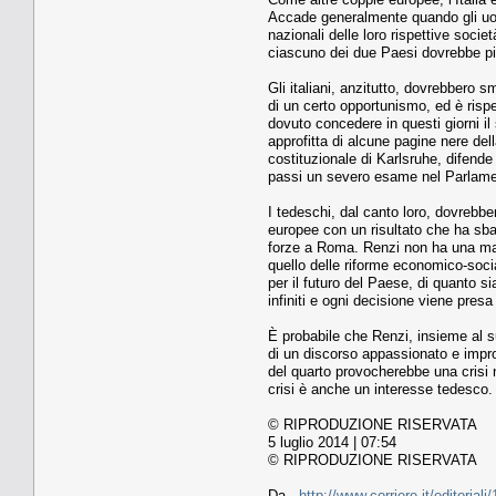
Accade generalmente quando gli uomin
nazionali delle loro rispettive soc
ciascuno dei due Paesi dovrebbe piutt
Gli italiani, anzitutto, dovrebbero 
di un certo opportunismo, ed è risp
dovuto concedere in questi giorni il
approfitta di alcune pagine nere del
costituzionale di Karlsruhe, difende
passi un severo esame nel Parlame
I tedeschi, dal canto loro, dovrebbe
europee con un risultato che ha sbal
forze a Roma. Renzi non ha una magg
quello delle riforme economico-soci
per il futuro del Paese, di quanto si
infiniti e ogni decisione viene pres
È probabile che Renzi, insieme al s
di un discorso appassionato e improv
del quarto provocherebbe una crisi n
crisi è anche un interesse tedesco. 
© RIPRODUZIONE RISERVATA
5 luglio 2014 | 07:54
© RIPRODUZIONE RISERVATA
Da -
http://www.corriere.it/editoria