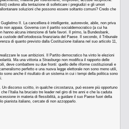
ti) cedono alla tentazione di solleticare i pregiudizi e gli umori
 e allontanare soluzioni che possono essere soltanto comuni? Credo che
uglielmo II. La cancelliera è intelligente, autorevole, abile, non priva
to non appaia. Governa con il partito socialdemocratico (a cui ha
n hanno alcuna intenzione di farle favori. Il primo, la Bundesbank,
a custode dell’ortodossia finanziaria del Paese. Il secondo, il Tribunale
renza di quanto previsto dalla Costituzione italiana nel suo articolo 11,
ealizzare le sue ambizioni. Il Partito democratico ha vinto le elezioni
olarità. Ma una vittoria a Strasburgo non modifica il rapporto delle
, deve combattere su due fronti: quello delle riforme costituzionali e
icameralismo perfetto e una nuova legge elettorale non sono meno utili,
to sono anche il risultato di un sistema in cui i tempi della politica sono
i.
. Un discorso scritto, in qualche circostanza, può essere più opportuno
 l’Italia ha bruciato tre leader nel giro di tre anni e che la caduta
essione in materia di flessibilità, a guidare il suo Paese fuori della
o pianista italiano, cercate di non azzopparlo.