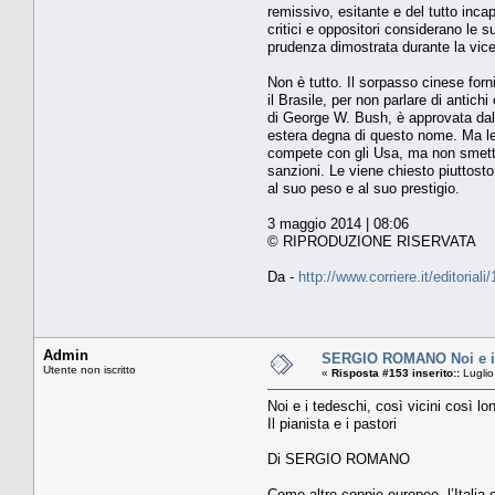
remissivo, esitante e del tutto inc
critici e oppositori considerano le su
prudenza dimostrata durante la vice
Non è tutto. Il sorpasso cinese forn
il Brasile, per non parlare di antic
di George W. Bush, è approvata dal 
estera degna di questo nome. Ma le 
compete con gli Usa, ma non smette 
sanzioni. Le viene chiesto piuttost
al suo peso e al suo prestigio.
3 maggio 2014 | 08:06
© RIPRODUZIONE RISERVATA
Da -
http://www.corriere.it/editor
Admin
SERGIO ROMANO Noi e i ted
Utente non iscritto
«
Risposta #153 inserito::
Luglio
Noi e i tedeschi, così vicini così lo
Il pianista e i pastori
Di SERGIO ROMANO
Come altre coppie europee, l’Italia