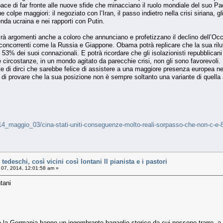
apace di far fronte alle nuove sfide che minacciano il ruolo mondiale del suo 
e colpe maggiori: il negoziato con l’Iran, il passo indietro nella crisi siriana, gl
nda ucraina e nei rapporti con Putin.
irà argomenti anche a coloro che annunciano e profetizzano il declino dell’Occide
hi concorrenti come la Russia e Giappone. Obama potrà replicare che la sua rilut
53% dei suoi connazionali. E potrà ricordare che gli isolazionisti repubblican
circostanze, in un mondo agitato da parecchie crisi, non gli sono favorevoli.
di dirci che sarebbe felice di assistere a una maggiore presenza europea negli
o di provare che la sua posizione non è sempre soltanto una variante di quell
iali/14_maggio_03/cina-stati-uniti-conseguenze-molto-reali-sorpasso-che-non-
eschi, così vicini così lontani Il pianista e i pastori
 07, 2014, 12:01:58 am »
ntani
 e la Germania hanno un ingombrante bagaglio storico da cui possono trarre, a 