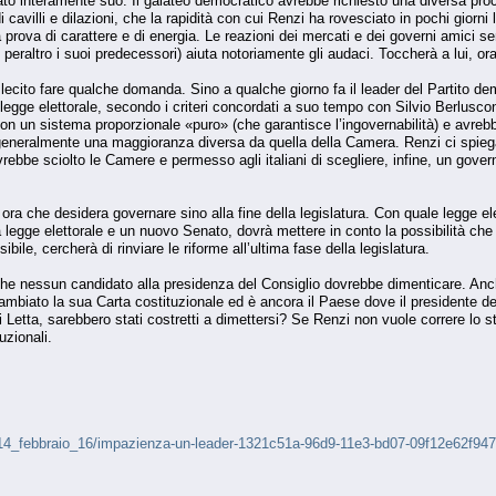
stato interamente suo. Il galateo democratico avrebbe richiesto una diversa p
 cavilli e dilazioni, che la rapidità con cui Renzi ha rovesciato in pochi giorni
prova di carattere e di energia. Le reazioni dei mercati e dei governi amici s
 peraltro i suoi predecessori) aiuta notoriamente gli audaci. Toccherà a lui, o
è lecito fare qualche domanda. Sino a qualche giorno fa il leader del Partito d
a legge elettorale, secondo i criteri concordati a suo tempo con Silvio Berlus
e con un sistema proporzionale «puro» (che garantisce l’ingovernabilità) e avr
 generalmente una maggioranza diversa da quella della Camera. Renzi ci spiega
rebbe sciolto le Camere e permesso agli italiani di scegliere, infine, un gover
 ora che desidera governare sino alla fine della legislatura. Con quale legge 
legge elettorale e un nuovo Senato, dovrà mettere in conto la possibilità che 
ibile, cercherà di rinviare le riforme all’ultima fase della legislatura.
che nessun candidato alla presidenza del Consiglio dovrebbe dimenticare. Anch
 cambiato la sua Carta costituzionale ed è ancora il Paese dove il presidente de
di Letta, sarebbero stati costretti a dimettersi? Se Renzi non vuole correre lo
uzionali.
ali/14_febbraio_16/impazienza-un-leader-1321c51a-96d9-11e3-bd07-09f12e62f94