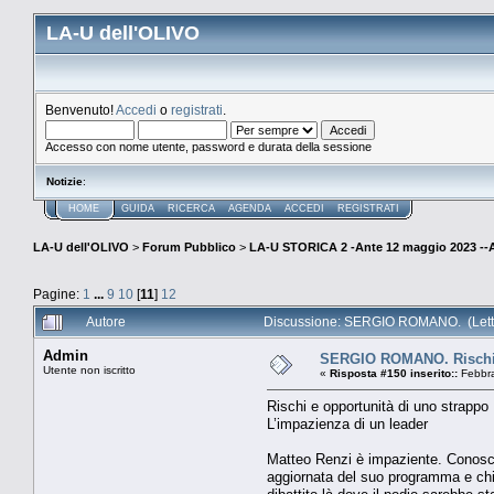
LA-U dell'OLIVO
Benvenuto!
Accedi
o
registrati
.
Accesso con nome utente, password e durata della sessione
Notizie
:
HOME
GUIDA
RICERCA
AGENDA
ACCEDI
REGISTRATI
LA-U dell'OLIVO
>
Forum Pubblico
>
LA-U STORICA 2 -Ante 12 maggio 2023 
Pagine:
1
...
9
10
[
11
]
12
Autore
Discussione: SERGIO ROMANO. (Letto
Admin
SERGIO ROMANO. Rischi e
Utente non iscritto
«
Risposta #150 inserito::
Febbra
Rischi e opportunità di uno strappo
L’impazienza di un leader
Matteo Renzi è impaziente. Conoscev
aggiornata del suo programma e chie