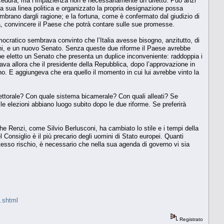
rocedura, ma l’impazienza non è necessariamente un difetto. Può anzi
 la sua linea politica e organizzato la propria designazione possa
embrano dargli ragione; e la fortuna, come è confermato dal giudizio di
ra, convincere il Paese che potrà contare sulle sue promesse.
emocratico sembrava convinto che l’Italia avesse bisogno, anzitutto, di
coni, e un nuovo Senato. Senza queste due riforme il Paese avrebbe
ebbe eletto un Senato che presenta un duplice inconveniente: raddoppia i
va allora che il presidente della Repubblica, dopo l’approvazione in
no. E aggiungeva che era quello il momento in cui lui avrebbe vinto la
elettorale? Con quale sistema bicamerale? Con quali alleati? Se
le elezioni abbiano luogo subito dopo le due riforme. Se preferirà
e Renzi, come Silvio Berlusconi, ha cambiato lo stile e i tempi della
l Consiglio è il più precario degli uomini di Stato europei. Quanti
 stesso rischio, è necessario che nella sua agenda di governo vi sia
7.shtml
Registrato