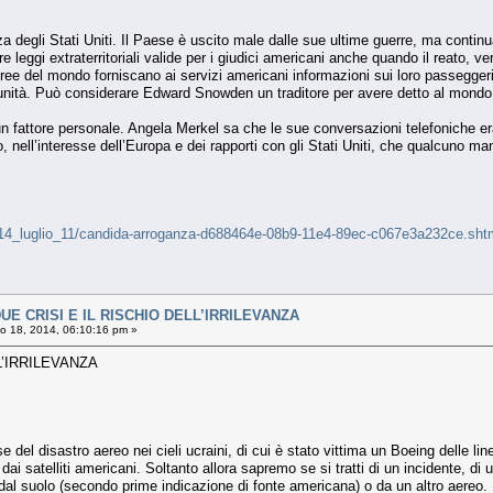
nza degli Stati Uniti. Il Paese è uscito male dalle sue ultime guerre, ma contin
e leggi extraterritoriali valide per i giudici americani anche quando il reato, ve
eree del mondo forniscano ai servizi americani informazioni sui loro passegger
punità. Può considerare Edward Snowden un traditore per avere detto al mondo c
n fattore personale. Angela Merkel sa che le sue conversazioni telefoniche e
, nell’interesse dell’Europa e dei rapporti con gli Stati Uniti, che qualcuno ma
iali/14_luglio_11/candida-arroganza-d688464e-08b9-11e4-89ec-c067e3a232ce.sht
E CRISI E IL RISCHIO DELL’IRRILEVANZA
o 18, 2014, 06:10:16 pm »
L’IRRILEVANZA
del disastro aereo nei cieli ucraini, di cui è stato vittima un Boeing delle li
dai satelliti americani. Soltanto allora sapremo se si tratti di un incidente, di u
dal suolo (secondo prime indicazione di fonte americana) o da un altro aereo.