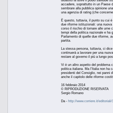
dibattito là dove il podio sarebbe 
accadere, soprattutto in un Paese di
sembrare alla pubblica opinione una 
una agenzia di rating (che concerne
È questo, tuttavia, il punto su cui 
due riforme istituzionali: una nuov
corso il rischio di tornare alle urn
tempi della politica nazionale e ha
Parlamento di quelle due riforme, av
partita.
La stessa persona, tuttavia, ci dice
continuerà a lavorare per una nuova 
restare al governo il più a lungo poss
Vi è un altro aspetto del problema 
politica italiana. Ma l’Italia non ha
presidenti del Consiglio, nei panni 
anche il capitolo delle riforme costit
16 febbraio 2014
© RIPRODUZIONE RISERVATA
Sergio Romano
Da -
http://www.corriere.it/editori