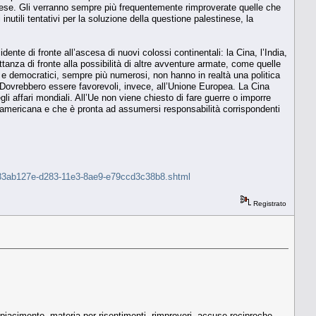
Paese. Gli verranno sempre più frequentemente rimproverate quelle che
i inutili tentativi per la soluzione della questione palestinese, la
nte di fronte all’ascesa di nuovi colossi continentali: la Cina, l’India,
tanza di fronte alla possibilità di altre avventure armate, come quelle
i e democratici, sempre più numerosi, non hanno in realtà una politica
 Dovrebbero essere favorevoli, invece, all’Unione Europea. La Cina
 affari mondiali. All’Ue non viene chiesto di fare guerre o imporre
a americana e che è pronta ad assumersi responsabilità corrispondenti
c-e-83ab127e-d283-11e3-8ae9-e79ccd3c38b8.shtml
Registrato
piacimento, materia per risentimenti, rimproveri, accuse reciproche.