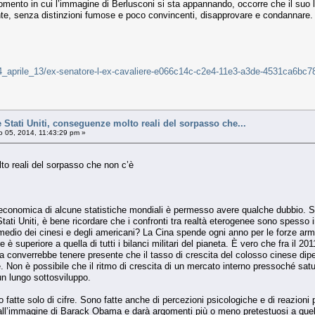
omento in cui l’immagine di Berlusconi si sta appannando, occorre che il suo l
e, senza distinzioni fumose e poco convincenti, disapprovare e condannare.
a/14_aprile_13/ex-senatore-l-ex-cavaliere-e066c14c-c2e4-11e3-a3de-4531ca6bc7
ati Uniti, conseguenze molto reali del sorpasso che...
 05, 2014, 11:43:29 pm »
to reali del sorpasso che non c’è
d economica di alcune statistiche mondiali è permesso avere qualche dubbio. Se
ati Uniti, è bene ricordare che i confronti tra realtà eterogenee sono spesso in
o medio dei cinesi e degli americani? La Cina spende ogni anno per le forze ar
e è superiore a quella di tutti i bilanci militari del pianeta. È vero che fra il 2
Ma converrebbe tenere presente che il tasso di crescita del colosso cinese d
me. Non è possibile che il ritmo di crescita di un mercato interno pressoché s
n lungo sottosviluppo.
fatte solo di cifre. Sono fatte anche di percezioni psicologiche e di reazioni p
l’immagine di Barack Obama e darà argomenti più o meno pretestuosi a quella 