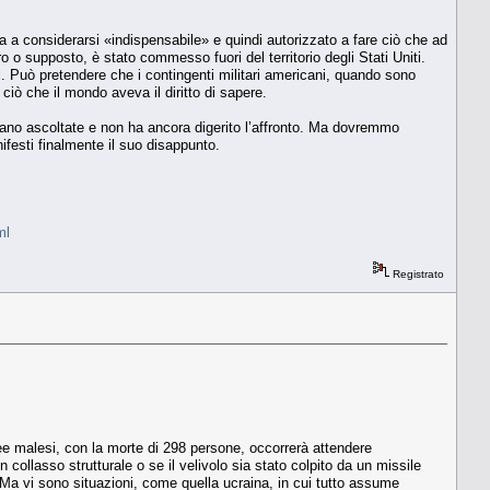
ua a considerarsi «indispensabile» e quindi autorizzato a fare ciò che ad
ro o supposto, è stato commesso fuori del territorio degli Stati Uniti.
i. Può pretendere che i contingenti militari americani, quando sono
iò che il mondo aveva il diritto di sapere.
rano ascoltate e non ha ancora digerito l’affronto. Ma dovremmo
nifesti finalmente il suo disappunto.
ml
Registrato
nee malesi, con la morte di 298 persone, occorrerà attendere
n collasso strutturale o se il velivolo sia stato colpito da un missile
 Ma vi sono situazioni, come quella ucraina, in cui tutto assume