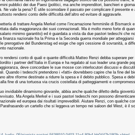
i pubblici dei due Paesi (politici, ma anche imprenditori, banchieri e giornalis
ietà. Ne vale la pena? È utile scomodare il passato per complicare il presente
osto rendersi conto delle difficoltà dell’altro ed evitare di aggravarle.
smetterla di trattare Angela Merkel come l’incarnazione femminile di Bismarck e G
ettata dalla maggioranza dei suoi connazionali. Ma è molto meno forte di quan
 salario minimo garantito) ed è guardata a vista da due pastori tedeschi che no
la finanza nazionale fra la Prima e la Seconda guerra mondiale per atteggiarsi 
 le prerogative del Bundenstag ed esige che ogni cessione di sovranità, a diffe
nto nazionale.
ro rendersi conto di quali e quante difficoltà Matteo Renzi debba superare per r
ordito i partner dell’Italia in Europa e ha regalato al suo leader una grande pop
ioranza, deve concordare le sue mosse con interlocutori discussi e discutibili
ali. Quando i tedeschi pretendono i «fatti» dovrebbero capire che la fine del b
ano altre riforme destinate a ridurre la spesa e il debito pubblico. Spesa e debi
a alla fine di una tortuosa via crucis costellata di patteggiamenti e compromess
uo invidiabile dinamismo giovanile, abbia anche qualche difetto della gioventù
visato. Ma Angela Merkel e i suoi pastori tedeschi non possono dimenticare che
azionale ed europea dai risultati imprevedibili. Aiutare Renzi, con qualche conc
Parafrasando un cartello che si leggeva un tempo nei saloon del West, è il sol
li/14_luglio_05/pianista-pastori-563ff910-0403-11e4-80b4-bb0447b18f3b.shtml