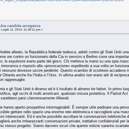
na candida arroganza
:
Luglio 11, 2014, 11:48:11 pm »
ele alleato, la Repubblica federale tedesca, adotti contro gli Stati Uniti una
corse ore contro un funzionario della Cia in servizio a Berlino corre una import
erro, le espulsioni erano parte del gioco. Chi metteva la mano su una spia mas
 innocenza e risposto alla «provocazione» espellendo a sua volta un funziona
i nessuno dovesse uscire perdente. Questo scambio di scortesie accadeva mo
Ottanta anche fra l’Italia e l’Urss. In ultima analisi non erano atti di reciproc
ori rappresaglie.
 e gli Stati Uniti è diverso ed è il risultato di almeno tre fattori. In primo l
tifica, agli occhi di molti americani, qualsiasi misura protettiva. Il Patriot Act 
i sarebbero parsi clamorosamente illiberali.
e hanno aperto prospettive inimmaginabili. È sempre utile pedinare una person
ibile gettare nello spazio una enorme rete elettronica e raccogliere una massa
i interessanti. Ed è anche possibile ascoltare le conversazioni telefoniche di 
oglierà anche imbarazzanti conversazioni private, trattative confidenziali per 
no stesso progetto. Siamo davvero sicuri che queste notizie saranno scartate 