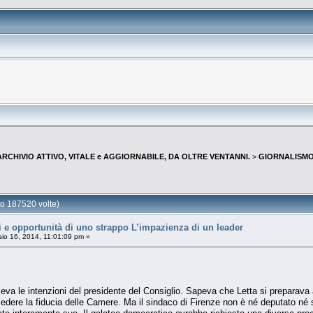
--ARCHIVIO ATTIVO, VITALE e AGGIORNABILE, DA OLTRE VENTANNI.
>
GIORNALISMO 
 187520 volte)
 opportunità di uno strappo L’impazienza di un leader
io 16, 2014, 11:01:09 pm »
a le intenzioni del presidente del Consiglio. Sapeva che Letta si preparava 
dere la fiducia delle Camere. Ma il sindaco di Firenze non è né deputato né s