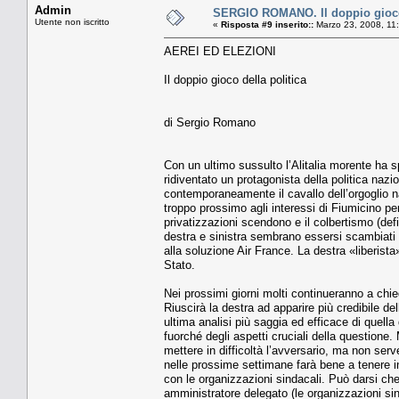
Admin
SERGIO ROMANO. Il doppio gioco 
Utente non iscritto
«
Risposta #9 inserito::
Marzo 23, 2008, 11
AEREI ED ELEZIONI
Il doppio gioco della politica
di Sergio Romano
Con un ultimo sussulto l’Alitalia morente ha s
ridiventato un protagonista della politica nazi
contemporaneamente il cavallo dell’orgoglio naz
troppo prossimo agli interessi di Fiumicino per 
privatizzazioni scendono e il colbertismo (def
destra e sinistra sembrano essersi scambiati i
alla soluzione Air France. La destra «liberista
Stato.
Nei prossimi giorni molti continueranno a chied
Riuscirà la destra ad apparire più credibile del
ultima analisi più saggia ed efficace di quella 
fuorché degli aspetti cruciali della questione.
mettere in difficoltà l’avversario, ma non serve
nelle prossime settimane farà bene a tenere i
con le organizzazioni sindacali. Può darsi che
amministratore delegato (le organizzazioni si