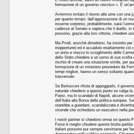
formazione di un governo «tecnico ». È un’a
Avremmo evitato il ritorno alle urne con una p
per quanto tempo: dall’approvazione di un nuov
esserne sorpreso, probabilmente, sarà l’uomo
cadesse al Senato e sapeva che il duello, in t
possono, grazie alla loro vittoria, chiedere una
Ma Prodi, anziché dimettersi, ha insistito per
inopportune) ed è accaduto esattamente ciò che
un anno e mezzo lo scioglimento delle Camere
dello Stato chiedere a un uomo di sua scelta 
rischio di creare una situazione simile, per 
formazione di un ministero presieduto da Fern
tempi migliori, hanno un senso soltanto qua
trasversale.
Se Berlusconi rifiuta di appoggiarlo, il govern
naturale chiedersi a questo punto se valga la p
Paesi, ma lo scandalo di Napoli, alcune vicend
dell’Italia alla Borsa della politica europea. Se
starebbe a guardare, scandalizzata e divertit
vicende che richiedono un esecutivo nella pie
I nostri partner si chiedono ormai se questo 
Forse è meglio chiudere questa brutta partita 
italiani possono pur sempre servirsene per far
democratico nella politica nazionale. Chiunque