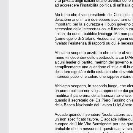
vita privata degli italiani stiano diventando l
ad accrescere l’instabilità politica di un’Italia 
Ma temo che il vicepresidente del Consiglio, i
delazione anonima e dovrebbero suscitare un
importanti per la sicurezza e il buon governo 
eccessivo delle intercettazioni e il modo in c
italiani da questi pubblici linciaggi. Ma non po
(come quello di Stefano Ricucci sui legami esi
rivelato l’esistenza di rapporti su cui è neces
Abbiamo scoperto anzitutto che esiste al vertice
meno «indecente» dello spettacolo a cui D’Ale
alcuni leader di partito, membri del governo e 
semplicemente una questione di stile e di buo
della loro dignità e della distanza che dovre
interessi pubblici e coloro che rappresentano i
Abbiamo scoperto, in secondo luogo, che alcu
un uomo politico non voglia apprendere dai gio
modifica il panorama della finanza nazionale.
quando il segretario dei Ds Piero Fassino chi
della Banca Nazionale del Lavoro Luigi Abete q
Accade quando il senatore Nicola Latorre acce
un non specificato favore. E accade infine qu
europeo dell’Udc Vito Bonsignore per una quest
probabile che in nessuno di questi casi vi sia l