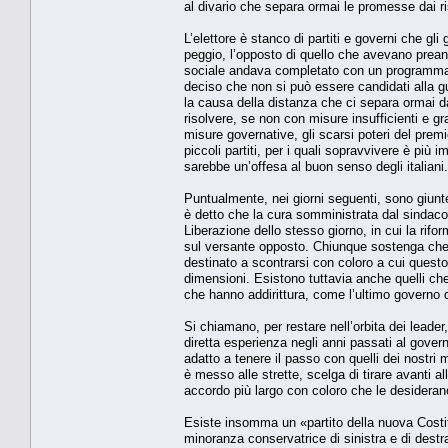
al divario che separa ormai le promesse dai risu
L’elettore è stanco di partiti e governi che g
peggio, l’opposto di quello che avevano prea
sociale andava completato con un programma d
deciso che non si può essere candidati alla gui
la causa della distanza che ci separa ormai d
risolvere, se non con misure insufficienti e g
misure governative, gli scarsi poteri del premi
piccoli partiti, per i quali sopravvivere è pi
sarebbe un’offesa al buon senso degli italiani.
Puntualmente, nei giorni seguenti, sono giunte
è detto che la cura somministrata dal sindaco
Liberazione dello stesso giorno, in cui la rifo
sul versante opposto. Chiunque sostenga che l
destinato a scontrarsi con coloro a cui questo
dimensioni. Esistono tuttavia anche quelli ch
che hanno addirittura, come l’ultimo governo d
Si chiamano, per restare nell’orbita dei leader
diretta esperienza negli anni passati al gover
adatto a tenere il passo con quelli dei nostri
è messo alle strette, scelga di tirare avanti all
accordo più largo con coloro che le desideran
Esiste insomma un «partito della nuova Cost
minoranza conservatrice di sinistra e di destra.