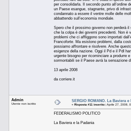
per consolidarla. Il secondo punto all’ordine d
un Paese esangue, stagnante, privo di infrast
condannato a essere il ventre molle delle molte
abbattendo sull’economia mondiale.
Spero che il prossimo governo non perderà il 
che la colpa è dei governi precedenti. Non è ver
problemi che ci affliggono sono importati dall
Francoforte. Ma esistono problemi, dalla costr
possiamo affrontare e risolvere. Anche questo
esigenze della nazione. Oggi il Pd e il Pdl han
urgente bisogno per ricominciare a produrre e a
sormontabili se il Paese avrà la sensazione di
13 aprile 2008
da corriere.it
Admin
SERGIO ROMANO. La Baviera e l
Utente non iscritto
«
Risposta #11 inserito::
Aprile 27, 2008, 
FEDERALISMO POLITICO
La Baviera e la Padania