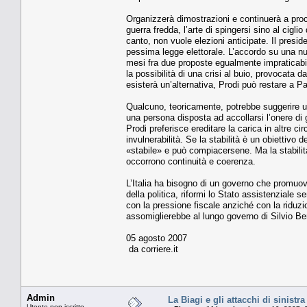
Organizzerà dimostrazioni e continuerà a pro
guerra fredda, l’arte di spingersi sino al cigl
canto, non vuole elezioni anticipate. Il presid
pessima legge elettorale. L’accordo su una nu
mesi fra due proposte egualmente impraticabili
la possibilità di una crisi al buio, provocata 
esisterà un’alternativa, Prodi può restare a P
Qualcuno, teoricamente, potrebbe suggerire un
una persona disposta ad accollarsi l’onere di 
Prodi preferisce ereditare la carica in altre 
invulnerabilità. Se la stabilità è un obiettivo de
«stabile» e può compiacersene. Ma la stabilità
occorrono continuità e coerenza.
L’Italia ha bisogno di un governo che promuova l
della politica, riformi lo Stato assistenziale
con la pressione fiscale anziché con la riduz
assomiglierebbe al lungo governo di Silvio Be
05 agosto 2007
da corriere.it
Admin
La Biagi e gli attacchi di sinistr
Utente non iscritto