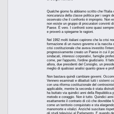
Qualche giorno fa abbiamo scritto che l'Italia d
noncuranza della classe politica per i segni d
osservato che il confronto è improprio. Non es
non esiste un gruppo di procuratori convinti di
Paese. È vero. I confronti sono quasi sempre 
e proverò a spiegarne le ragioni.
Nel 1992 molti italiani capirono che la crisi 
formazione di un nuovo governo e la nascita di
crisi costituzionale che aveva investito l'inte
progressivamente creato un Paese in cui il pote
sindacati, interessi corporativi, famiglie prof
come, per l'appunto, l'ordine giudiziario. Il f
allora, due presidenti del Consiglio, un presi
meglio di qualsiasi analisi quanto grave e prof
Non bastava quindi cambiare governi. Occorre
Vennero esaminati e dibattuti tutti i sistemi 
con una riforma costituzionale del centrosinist
applicabile, mentre la seconda è stata distrutt
ha buttato via quindici anni della Repubblica 
metodo e coraggio. Non è tutto. Quindici anni
esattamente il contrario di ciò che dovrebbe f
come un territorio conquistato e sta elargendo
manomorte e vitalizi. Anziché suscitare rispett
gli studi televisivi al Parlamento. E quando d