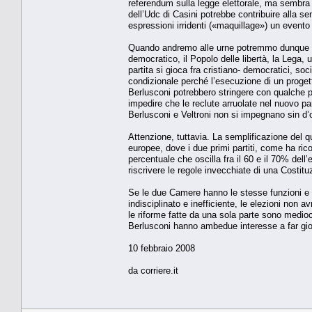
referendum sulla legge elettorale, ma sembra 
dell’Udc di Casini potrebbe contribuire alla s
espressioni irridenti («maquillage») un evento 
Quando andremo alle urne potremmo dunque trov
democratico, il Popolo delle libertà, la Leg
partita si gioca fra cristiano- democratici, soci
condizionale perché l’esecuzione di un progetto
Berlusconi potrebbero stringere con qualche p
impedire che le reclute arruolate nel nuovo par
Berlusconi e Veltroni non si impegnano sin d’
Attenzione, tuttavia. La semplificazione del q
europee, dove i due primi partiti, come ha r
percentuale che oscilla fra il 60 e il 70% del
riscrivere le regole invecchiate di una Costit
Se le due Camere hanno le stesse funzioni e il
indisciplinato e inefficiente, le elezioni non
le riforme fatte da una sola parte sono medio
Berlusconi hanno ambedue interesse a far gio
10 febbraio 2008
da corriere.it