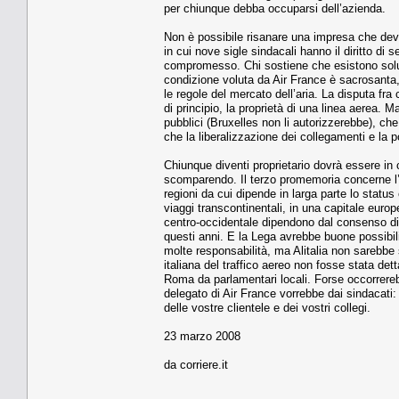
per chiunque debba occuparsi dell’azienda.
Non è possibile risanare una impresa che deve
in cui nove sigle sindacali hanno il diritto d
compromesso. Chi sostiene che esistono soluz
condizione voluta da Air France è sacrosanta,
le regole del mercato dell’aria. La disputa fra c
di principio, la proprietà di una linea aerea. 
pubblici (Bruxelles non li autorizzerebbe), ch
che la liberalizzazione dei collegamenti e la po
Chiunque diventi proprietario dovrà essere in
scomparendo. Il terzo promemoria concerne l’I
regioni da cui dipende in larga parte lo status 
viaggi transcontinentali, in una capitale euro
centro-occidentale dipendono dal consenso di gr
questi anni. E la Lega avrebbe buone possibi
molte responsabilità, ma Alitalia non sarebbe 
italiana del traffico aereo non fosse stata dett
Roma da parlamentari locali. Forse occorrereb
delegato di Air France vorrebbe dai sindacati:
delle vostre clientele e dei vostri collegi.
23 marzo 2008
da corriere.it