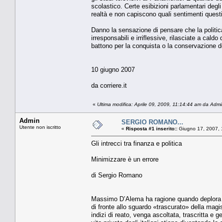
scolastico. Certe esibizioni parlamentari degl
realtà e non capiscono quali sentimenti questi
Danno la sensazione di pensare che la politica
irresponsabili e irriflessive, rilasciate a cal
battono per la conquista o la conservazione d
10 giugno 2007
da corriere.it
«
Ultima modifica: Aprile 09, 2009, 11:14:44 am da Adm
Admin
SERGIO ROMANO...
Utente non iscritto
«
Risposta #1 inserito::
Giugno 17, 2007, 
Gli intrecci tra finanza e politica
Minimizzare è un errore
di Sergio Romano
Massimo D’Alema ha ragione quando deplora qu
di fronte allo sguardo «trascurato» della mag
indizi di reato, venga ascoltata, trascritta e g