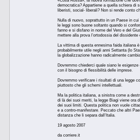
«Cosa Rossa», la nuova formazione che dovrebb
democratica? Appartiene a quella schiera di s
liberisti, social- liberali? Non si rende conto c
Nulla di nuovo, soprattutto in un Paese in cui 
le leggi sono buone soltanto quando si conform
fanno e si disfano in nome del Vero e del Gius
mettere alla prova l’ortodossia del dissidente e
La vittima di questa ennesima faida italiana 
probabilmente utile negli anni Settanta (lo St
la globalizzazione hanno radicalmente cambia
Dovremmo chiederci quale siano le esigenze de
con il bisogno di flessibilità delle imprese.
Dovremmo verificare i risultati di una legge co
piuttosto che gli schemi intellettuali.
Ma la politica italiana, a sinistra come a dest
di là dei suoi meriti, la legge Biagi viene ora
dei suoi limiti. Questa politica non vuole citt
e a contro-manifestare. Peccato che altri Paes
distanza che li separa dall’Italia.
19 agosto 2007
da corriere.it