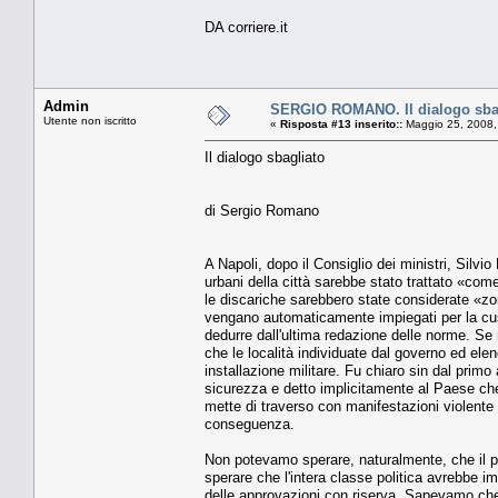
DA corriere.it
Admin
SERGIO ROMANO. Il dialogo sba
Utente non iscritto
«
Risposta #13 inserito::
Maggio 25, 2008,
Il dialogo sbagliato
di Sergio Romano
A Napoli, dopo il Consiglio dei ministri, Silvi
urbani della città sarebbe stato trattato «com
le discariche sarebbero state considerate «zon
vengano automaticamente impiegati per la cust
dedurre dall'ultima redazione delle norme. Se 
che le località individuate dal governo ed ele
installazione militare. Fu chiaro sin dal primo
sicurezza e detto implicitamente al Paese che 
mette di traverso con manifestazioni violente 
conseguenza.
Non potevamo sperare, naturalmente, che il p
sperare che l'intera classe politica avrebbe i
delle approvazioni con riserva. Sapevamo che 