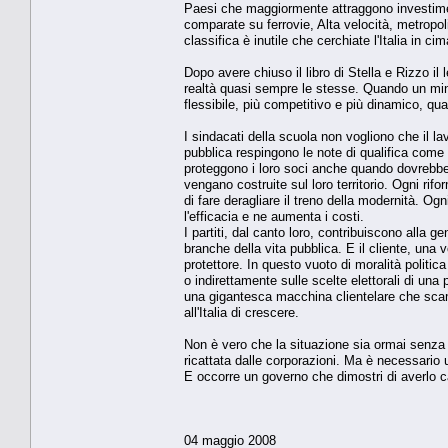
Paesi che maggiormente attraggono investimenti 
comparate su ferrovie, Alta velocità, metropolit
classifica è inutile che cerchiate l'Italia in c
Dopo avere chiuso il libro di Stella e Rizzo i
realtà quasi sempre le stesse. Quando un mini
flessibile, più competitivo e più dinamico, qu
I sindacati della scuola non vogliono che il la
pubblica respingono le note di qualifica come v
proteggono i loro soci anche quando dovrebber
vengano costruite sul loro territorio. Ogni ri
di fare deragliare il treno della modernità. 
l'efficacia e ne aumenta i costi.
I partiti, dal canto loro, contribuiscono alla g
branche della vita pubblica. E il cliente, una 
protettore. In questo vuoto di moralità politic
o indirettamente sulle scelte elettorali di una
una gigantesca macchina clientelare che scambi
all'Italia di crescere.
Non è vero che la situazione sia ormai senza
ricattata dalle corporazioni. Ma è necessario
E occorre un governo che dimostri di averlo ca
04 maggio 2008