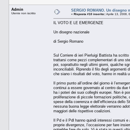
Admin
SERGIO ROMANO. Un disegno n
Utente non iscritto
«
Risposta #10 inserito::
Aprile 13, 2008, 
IL VOTO E LE EMERGENZE
Un disegno nazionale
di Sergio Romano
Sul Corriere di ieri Pierluigi Battista ha scri
trattarsi come pezzi complementari di uno ste
poi, soprattutto negli ultimi giorni, qualche sg
inconciliabili. Riprendo il filo degli argomenti
che siano i risultati del voto, hanno in real
Il primo punto all’ordine del giorno è l’emerge
continui a essere governato al centro da du
ha i poteri dei suoi colleghi europei. Non è p
proliferazione di piccole formazioni politiche, 
spese della coerenza e dell’efficienza dello S
nessuna buona legge elettorale verranno adotta
maggiori delle rispettive coalizioni.
Il Pd e il Pdl hanno quindi interessi comuni e
proprie divergenze, l’occasione per fare insiem
potrebbe fare da solo. Vi è stata in questi ult