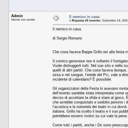
Admin
Il nemico in casa
Utente non iscritto
«
Risposta #5 inserito::
Settembre 16, 2007
Il nemico in casa
di Sergio Romano
Che cosa faceva Beppe Grillo ieri alla festa m
Il comico genovese non è soltanto il fustigator
Vuole distruggerli tutti. Nel suo sito e nelle 
quelli di altri partiti. Che cosa faceva dunqu
ossa e nel sangue, l’erede del Pci, vale a dir
incidente di calendario? È possibile.
Gli organizzatori della Festa lo avevano invi
dell’evento sarebbe stata interpretata come u
deciso di accettare la sfida e stare al gioc
che avrebbe conquistato e sedotto persino i di
l’acustica e la notorietà dei teatri in cui dovr
italiana. Grillo ha scelto il teatro e il suo pu
potrebbero esservi motivi su cui vale la pena 
Come tutti i partiti, anche i Ds sono preoccup