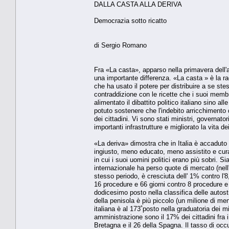
DALLA CASTA ALLA DERIVA
Democrazia sotto ricatto
di Sergio Romano
Fra «La casta», apparso nella primavera dell'a
una importante differenza. «La casta » è la ra
che ha usato il potere per distribuire a se ste
contraddizione con le ricette che i suoi memb
alimentato il dibattito politico italiano sino
potuto sostenere che l'indebito arricchiment
dei cittadini. Vi sono stati ministri, governato
importanti infrastrutture e migliorato la vita de
«La deriva» dimostra che in Italia è accaduto 
ingiusto, meno educato, meno assistito e cura
in cui i suoi uomini politici erano più sobri. 
internazionale ha perso quote di mercato (nel
stesso periodo, è cresciuta dell' 1% contro l'
16 procedure e 66 giorni contro 8 procedure e 
dodicesimo posto nella classifica delle autost
della penisola è più piccolo (un milione di men
italiana è al 173˚posto nella graduatoria dei mi
amministrazione sono il 17% dei cittadini fra i
Bretagna e il 26 della Spagna. Il tasso di occ