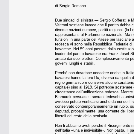
di Sergio Romano
Due sindaci di sinistra — Sergio Cofferati e
Veltroni sostiene invece che il partito debba 
diverse nazioni europee, partiti regionali (la 
rappresentanti al Parlamento nazionale. Ma non
funzioni in una parte del Paese per lasciarle 
tedesca vi sono nella Repubblica Federale di
bavarese. Nei 59 anni passati dalla costituzi
leader del partito bavarese era Franz Josef 
amato dai suoi elettori. Complessivamente però
governi lunghi e stabili.
Perché non dovrebbe accadere anche in Italia? 
bavaresi hanno la loro Dc, diversa da quella d
regno germanico e conservò alcune caratteristi
capitale) sino al 1918. Si potrebbe sostenere qu
circostanze dell'unificazione tedesca. Mentre i
Bismarck persuase i sovrani tedeschi a unirsi 
avrebbe potuto verificarsi anche da noi se il 
conservato contemporaneamente un ruolo, sia 
deputati, probabilmente, una corrente dei liber
liberali del resto della penisola.
Non li abbiamo avuti perché il Risorgimento r
dell'Italia «una e indivisibile». Non basta. I