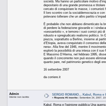
società. Ma hanno un particolare motivo d’inqu
depositario di una grande promessa e titolare
cercato di conquistare le masse, i comunisti 
Il loro scontro con la socialdemocrazia e con 
potevano tollerare che un altro partito s’impad
È probabile che non abbiano dimenticato la br
di perdere la federazione giovanile e i sindaca
«sessantotto », e temono i suoi comizi più di 
robusto e spregiudicato realismo politico. In
piazza, soprattutto a Berlino, insieme al part
d’Etiopia, aveva conquistato il consenso della 
nera». Alla fine del 1946, mentre il moviment
esplorò la possibilità di una intesa con il suo
E Massimo D’Alema, nel febbraio 1995, disse ch
quando il concorrente non può essere eliminato
quanto pare, nel patrimonio genetico degli ere
16 settembre 2007
da corriere.it
Admin
SERGIO ROMANO... Kabul, Roma e l'
Utente non iscritto
«
Risposta #6 inserito::
Settembre 24, 2007, 10
Kabul, Roma e l'opinione pubblica Una guerra