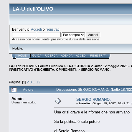
LA-U dell'OLIVO
Benvenuto!
Accedi
o
registrati
.
Accesso con nome utente, password e durata della sessione
Notizie
:
HOME
GUIDA
RICERCA
AGENDA
ACCEDI
REGISTRATI
LA-U dell'OLIVO
>
Forum Pubblico
>
LA-U STORICA 2 -Ante 12 maggio 2023 
INVESTICATIVO d'INCHIESTA. OPINIONISTI.
>
SERGIO ROMANO.
Pagine: [
1
]
2
3
...
12
Autore
Discussione: SERGIO ROMANO. (Letto 187823
Admin
SERGIO ROMANO.
Utente non iscritto
«
inserito::
Giugno 10, 2007, 10:42:31 
Una crisi grave e le riforme che non arrivano
Se la politica è solo potere
di Sergio Romano