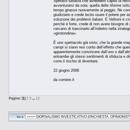
Speravo tuttavia che avrebbero capito la nec
avventurarsi da sola: quella delle riforme isti
tempo girasse nuovamente al peggio. Ne conos
giudiziario e crede lecito usare il potere per 
soluzione dei problemi italiani. E Veltroni è 
perché è forte, crede di non avere bisogno di 
cercano di trascinarlo all’indietro nella strate
«girotondina».
È uno spettacolo già visto, che la grande magg
campi si siano resi conto dell’effetto che ques
apparentemente convincere dall’uno o dall’alt
entrambe gli stessi sentimenti di sfiducia e dis
corre il rischio di diventare.
22 giugno 2008
da corriere.it
Pagine: [
1
]
2
3
...
12
Vai a: