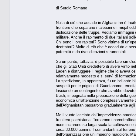
di Sergio Romano
Nulla di ciò che accade in Afghanistan è fac
frontiere che separano i talebani e i mujahed
dislocazione delle truppe. Vediamo immagini di 
militare. Anche il rapimento di due italiani so
Chi sono i loro rapitori? Sono vittime di un'
ricattatori? Molto di ciò che è accaduto e ac
paternità e da rivendicazioni strumentali.
Su un punto, tuttavia, è possibile fare sin d'
che gli Stati Uniti credettero di avere vinto
Laden e distruggere il regime che lo aveva os
relativamente modesto e si servì di formazioni
La spedizione, in apparenza, fu un brillante bl
sospetti per le prigioni di Guantanamo, ered
lasciando un contingente che avrebbe dovuto «
Bush, impegnata nella preparazione della guerra
economica un'attenzione complessivamente distr
dell'Afghanistan passarono gradualmente agli e
Ma il vuoto lasciato dall'imprevidenza america
frontiera pachistana. Tornarono i narcotraffican
ricominciarono su larga scala la coltivazione 
circa 30.000 uomini. I comandanti sul terreno
dell'organizzazione un impegno maggiore. Ma 