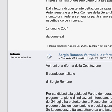
interessi si nascondessero dietro una tale past
Dalla lettura di queste intercettazioni gli ita
Antonveneta e alla Rcs-Corriere della Sera) gli
il diritto di chiedersi se i grandi partiti sian
rispettive colpe in privato.
17 giugno 2007
da corriere.it
«
Ultima modifica: Agosto 06, 2007, 11:04:17 am da Ad
Admin
Sergio Romano Veltroni e la rifor
Utente non iscritto
«
Risposta #2 inserito::
Luglio 29, 2007, 12:
Veltroni e la riforma della Costituzione
Il paradosso italiano
di Sergio Romano
Per candidarsi alla guida del Partito democrati
programma, pieno di indicazioni interessanti e 
del 24 luglio ha preferito dire al Paese che i p
proporre soluzioni economiche e sociali quando
Se la democrazia italiana attraversa una fase 