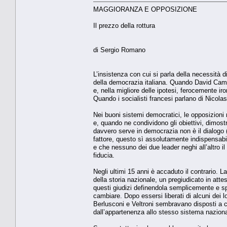
MAGGIORANZA E OPPOSIZIONE
Il prezzo della rottura
di Sergio Romano
L’insistenza con cui si parla della necessità
della democrazia italiana. Quando David Camer
e, nella migliore delle ipotesi, ferocemente i
Quando i socialisti francesi parlano di Nicolas
Nei buoni sistemi democratici, le opposizioni
e, quando ne condividono gli obiettivi, dimostr
davvero serve in democrazia non è il dialogo (
fattore, questo sì assolutamente indispensab
e che nessuno dei due leader neghi all’altro i
fiducia.
Negli ultimi 15 anni è accaduto il contrario. 
della storia nazionale, un pregiudicato in atte
questi giudizi definendola semplicemente e 
cambiare. Dopo essersi liberati di alcuni dei l
Berlusconi e Veltroni sembravano disposti a co
dall’appartenenza allo stesso sistema nazion