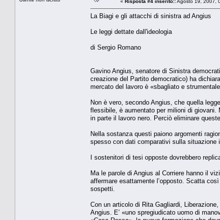
«
Risposta #4 inserito::
Agosto 19, 2007, 
La Biagi e gli attacchi di sinistra ad Angius
Le leggi dettate dall'ideologia
di Sergio Romano
Gavino Angius, senatore di Sinistra democrati
creazione del Partito democratico) ha dichiara
mercato del lavoro è «sbagliato e strumentale 
Non è vero, secondo Angius, che quella legge a
flessibile, è aumentato per milioni di giovani.
in parte il lavoro nero. Perciò eliminare quest
Nella sostanza questi paiono argomenti ragione
spesso con dati comparativi sulla situazione it
I sostenitori di tesi opposte dovrebbero replicar
Ma le parole di Angius al Corriere hanno il vi
affermare esattamente l’opposto. Scatta così 
sospetti.
Con un articolo di Rita Gagliardi, Liberazione,
Angius. E’ «uno spregiudicato uomo di manovr