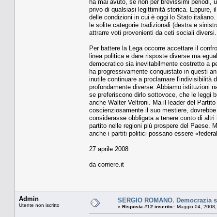
ha mai avuto, se non per brevissimi periodi, un
privo di qualsiasi legittimità storica. Eppure,
delle condizioni in cui è oggi lo Stato italia
le solite categorie tradizionali (destra e sinis
attrarre voti provenienti da ceti sociali diversi.
Per battere la Lega occorre accettare il confr
linea politica e dare risposte diverse ma egu
democratico sia inevitabilmente costretto a pe
ha progressivamente conquistato in questi a
inutile continuare a proclamare l'indivisibilità 
profondamente diverse. Abbiamo istituzioni nazi
se preferiscono dirlo sottovoce, che le leggi
anche Walter Veltroni. Ma il leader del Parti
coscienziosamente il suo mestiere, dovrebbe 
considerasse obbligata a tenere conto di altri 
partito nelle regioni più prospere del Paese.
anche i partiti politici possano essere «federal
27 aprile 2008
da corriere.it
Admin
SERGIO ROMANO. Democrazia sot
Utente non iscritto
«
Risposta #12 inserito::
Maggio 04, 2008,