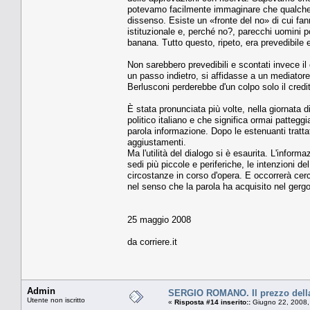
potevamo facilmente immaginare che qualche uo
dissenso. Esiste un «fronte del no» di cui fann
istituzionale e, perché no?, parecchi uomini p
banana. Tutto questo, ripeto, era prevedibile 
Non sarebbero prevedibili e scontati invece i
un passo indietro, si affidasse a un mediatore
Berlusconi perderebbe d'un colpo solo il credi
È stata pronunciata più volte, nella giornata d
politico italiano e che significa ormai patte
parola informazione. Dopo le estenuanti trattat
aggiustamenti.
Ma l'utilità del dialogo si è esaurita. L'infor
sedi più piccole e periferiche, le intenzioni d
circostanze in corso d'opera. E occorrerà cerc
nel senso che la parola ha acquisito nel gergo 
25 maggio 2008
da corriere.it
Admin
SERGIO ROMANO. Il prezzo della
Utente non iscritto
«
Risposta #14 inserito::
Giugno 22, 2008,