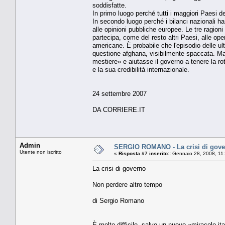
soddisfatte.
In primo luogo perché tutti i maggiori Paesi d
In secondo luogo perché i bilanci nazionali ha
alle opinioni pubbliche europee. Le tre ragion
partecipa, come del resto altri Paesi, alle op
americane. È probabile che l'episodio delle ul
questione afghana, visibilmente spaccata. Ma
mestiere» e aiutasse il governo a tenere la ro
e la sua credibilità internazionale.
24 settembre 2007
DA CORRIERE.IT
Admin
SERGIO ROMANO - La crisi di gove
Utente non iscritto
«
Risposta #7 inserito::
Gennaio 28, 2008, 11
La crisi di governo
Non perdere altro tempo
di Sergio Romano
È molto difficile, salvo un nuovo «miracolo ita