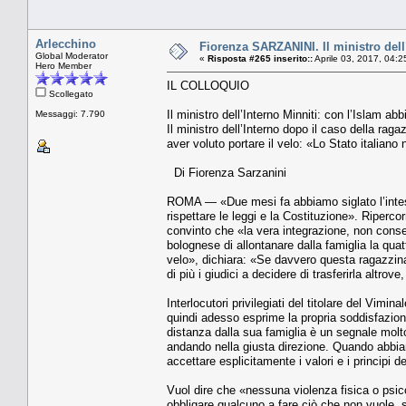
Arlecchino
Fiorenza SARZANINI. Il ministro dell
Global Moderator
«
Risposta #265 inserito::
Aprile 03, 2017, 04:2
Hero Member
IL COLLOQUIO
Scollegato
Il ministro dell’Interno Minniti: con l’Islam a
Messaggi: 7.790
Il ministro dell’Interno dopo il caso della ra
aver voluto portare il velo: «Lo Stato italiano
Di Fiorenza Sarzanini
ROMA — «Due mesi fa abbiamo siglato l’intesa 
rispettare le leggi e la Costituzione». Ripercor
convinto che «la vera integrazione, non conse
bolognese di allontanare dalla famiglia la qua
velo», dichiara: «Se davvero questa ragazzina
di più i giudici a decidere di trasferirla altro
Interlocutori privilegiati del titolare del Vimi
quindi adesso esprime la propria soddisfazione
distanza dalla sua famiglia è un segnale molto
andando nella giusta direzione. Quando abbiam
accettare esplicitamente i valori e i principi d
Vuol dire che «nessuna violenza fisica o psico
obbligare qualcuno a fare ciò che non vuole, 