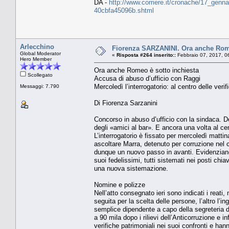
DA -
http://www.corriere.it/cronache/17_genna
40cbfa45096b.shtml
Arlecchino
Fiorenza SARZANINI. Ora anche Romeo
Global Moderator
«
Risposta #264 inserito::
Febbraio 07, 2017, 0
Hero Member
Ora anche Romeo è sotto inchiesta
Scollegato
Accusa di abuso d’ufficio con Raggi
Mercoledì l’interrogatorio: al centro delle ver
Messaggi: 7.790
Di Fiorenza Sarzanini
Concorso in abuso d’ufficio con la sindaca. D
degli «amici al bar». E ancora una volta al c
L’interrogatorio è fissato per mercoledì mattina
ascoltare Marra, detenuto per corruzione nel c
dunque un nuovo passo in avanti. Evidenziand
suoi fedelissimi, tutti sistemati nei posti chi
una nuova sistemazione.
Nomine e polizze
Nell’atto consegnato ieri sono indicati i reati,
seguita per la scelta delle persone, l’altro l’
semplice dipendente a capo della segreteria di 
a 90 mila dopo i rilievi dell’Anticorruzione e i
verifiche patrimoniali nei suoi confronti e ha