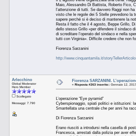
Maio, Alessandro Di Battista, Roberto Fico, 
l’attenzione di tutti. Se davvero Raggi non ha i
visto che le regole dei 5 Stelle prevedono la t
sapere perché si è deciso di mantenere la not
Resta il fatto che il 4 agosto, Beppe Grillo, 
dello stesso Grillo «per difendere il sindaco d
di screditare l’operato del sindaco e nella sp
tutti con Virginia». Difficile credere che non f
Fiorenza Sarzanini
http://www.cinquantamila.it/storyTellerArtic
Arlecchino
Fiorenza SARZANINI. L’operazion
Global Moderator
«
Risposta #263 inserito::
Gennaio 12, 2017
Hero Member
Scollegato
L’operazione “Eye pyramid”
Cyberspionaggio, spiati politici e istituzioni: 
Messaggi: 7.790
Smantellata una centrale che per anni ha raccol
Di Fiorenza Sarzanini
Erano riusciti a introdursi nella casella di po
Francesca, arrestati dalla polizia per aver eff