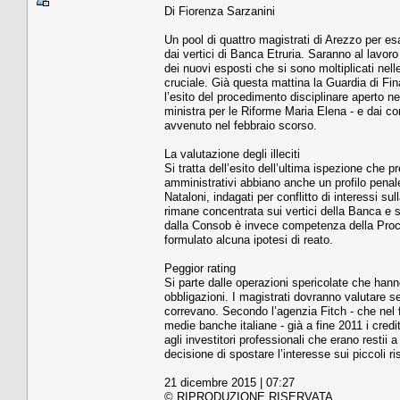
Di Fiorenza Sarzanini
Un pool di quattro magistrati di Arezzo per es
dai vertici di Banca Etruria. Saranno al lavoro
dei nuovi esposti che si sono moltiplicati nelle
cruciale. Già questa mattina la Guardia di Fi
l’esito del procedimento disciplinare aperto ne
ministra per le Riforme Maria Elena - e dai 
avvenuto nel febbraio scorso.
La valutazione degli illeciti
Si tratta dell’esito dell’ultima ispezione che pr
amministrativi abbiano anche un profilo penal
Nataloni, indagati per conflitto di interessi s
rimane concentrata sui vertici della Banca e
dalla Consob è invece competenza della Procu
formulato alcuna ipotesi di reato.
Peggior rating
Si parte dalle operazioni spericolate che hanno
obbligazioni. I magistrati dovranno valutare se
correvano. Secondo l’agenzia Fitch - che nel f
medie banche italiane - già a fine 2011 i credi
agli investitori professionali che erano restii
decisione di spostare l’interesse sui piccoli r
21 dicembre 2015 | 07:27
© RIPRODUZIONE RISERVATA