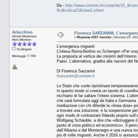
Da -
http://www.corriere.it/cronache/15_dice
9cdb-e2ca218c6ee2.shtml
Arlecchino
Fiorenza SARZANINI. L’emergenz
Global Moderator
«
Risposta #257 inserito::
Gennaio 25, 201
Hero Member
L’emergenza migranti
Scollegato
L’intesa Roma-Berlino su Schengen «Per sospen
La proposta al vertice dei ministri dell’Intern
Messaggi: 7.790
Paesi. L’alternativa, gradita alle nazioni del 
Di Fiorenza Sarzanini
fsarzanini@corriere.it
Lo Stato che vuole ripristinare temporaneamente 
In questo modo si creerà un tavolo di coordina
rischiano di far saltare l’intero sistema. L’ult
che sarà formulata oggi da Italia e Germania. 
mediazione con chi difende la «linea dura» pone
a trovare una soluzione, è la sospensione per 
ogni modo di contrastare fidando proprio sull’a
Wolfgang Schäuble, a dire che «distruggere i
punto di vista politico ed economico». Il peric
dall’Albania e dal Montenegro e una nuova impen
più di mille migranti. Anche il 2016 si annunc