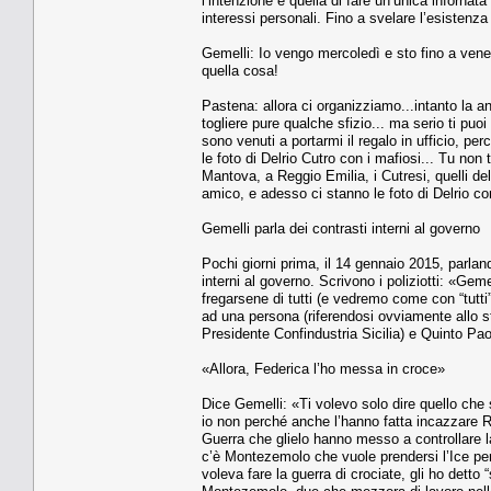
l’intenzione è quella di fare un’unica inforn
interessi personali. Fino a svelare l’esistenza
Gemelli: Io vengo mercoledì e sto fino a vene
quella cosa!
Pastena: allora ci organizziamo...intanto la and
togliere pure qualche sfizio... ma serio ti puoi
sono venuti a portarmi il regalo in ufficio, pe
le foto di Delrio Cutro con i mafiosi... Tu non 
Mantova, a Reggio Emilia, i Cutresi, quelli del
amico, e adesso ci stanno le foto di Delrio co
Gemelli parla dei contrasti interni al governo
Pochi giorni prima, il 14 gennaio 2015, parlan
interni al governo. Scrivono i poliziotti: «Gem
fregarsene di tutti (e vedremo come con “tutti”
ad una persona (riferendosi ovviamente allo s
Presidente Confindustria Sicilia) e Quinto Pao
«Allora, Federica l’ho messa in croce»
Dice Gemelli: «Ti volevo solo dire quello che s
io non perché anche l’hanno fatta incazzare Re
Guerra che glielo hanno messo a controllare la 
c’è Montezemolo che vuole prendersi l’Ice per
voleva fare la guerra di crociate, gli ho dett