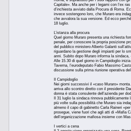
Capitale». Ma anche per i legami con l’ex ras 
d’inchiesta avviato dalla Procura di Roma. Ec
invece sostengono loro, che Muraro era inda
che avvalora la sua versione. Ed ecco perché 
18 luglio.
L’istanza alla procura
Quel giorno Muraro presenta una richiesta for
penale, per conoscere la propria posizione proc
del pubblico ministero Alberto Galanti sull’atti
riguardano la gestione degli impianti per lo sma
anni. Subito dopo Muraro informa la sindaca, 
Alle 15.30 di quel giorno in Campidoglio inizia
Taverna, l’eurodeputato Fabio Massimo Castaldo 
discussione sulla prima riunione operativa del
Il Campidoglio
Nei giorni successivi il «caso Muraro» monta. 
arriva allo scontro diretto con il presidente D
donna è stata consulente dell’azienda per dodi
Il 31 luglio la sindaca rinnova pubblicamente 
più volte sulla possibilità che Muraro sia in
almeno il capo di gabinetto Carla Raineri «p
prosegue, viene fuori che agli atti di «Mafia C
dell’organizzazione mafiosa insieme con Mas
I vertici a cena
Il 2 agosto viene organizzata una cena. Ragg