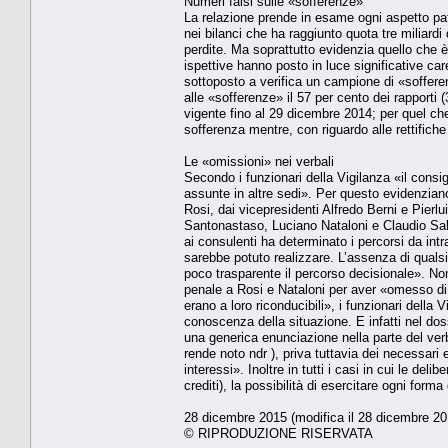
Numeri falsi sulle «sofferenze»
La relazione prende in esame ogni aspetto patr
nei bilanci che ha raggiunto quota tre miliardi
perdite. Ma soprattutto evidenzia quello che è 
ispettive hanno posto in luce significative car
sottoposto a verifica un campione di «sofferen
alle «sofferenze» il 57 per cento dei rapporti 
vigente fino al 29 dicembre 2014; per quel che 
sofferenza mentre, con riguardo alle rettifiche 
Le «omissioni» nei verbali
Secondo i funzionari della Vigilanza «il consig
assunte in altre sedi». Per questo evidenzi
Rosi, dai vicepresidenti Alfredo Berni e Pierlu
Santonastaso, Luciano Nataloni e Claudio Sal
ai consulenti ha determinato i percorsi da intr
sarebbe potuto realizzare. L’assenza di quals
poco trasparente il percorso decisionale». Non 
penale a Rosi e Nataloni per aver «omesso di 
erano a loro riconducibili», i funzionari della 
conoscenza della situazione. E infatti nel dos
una generica enunciazione nella parte del verb
rende noto ndr ), priva tuttavia dei necessari el
interessi». Inoltre in tutti i casi in cui le de
crediti), la possibilità di esercitare ogni form
28 dicembre 2015 (modifica il 28 dicembre 20
© RIPRODUZIONE RISERVATA