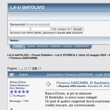
LA-U dell'OLIVO
Benvenuto!
Accedi
o
registrati
.
Accesso con nome utente, password e durata della sessione
Notizie
:
HOME
GUIDA
RICERCA
AGENDA
ACCEDI
REGISTRATI
LA-U dell'OLIVO
>
Forum Pubblico
>
LA-U STORICA 2 -Ante 12 maggio 2023 
>
Fiorenza SARZANINI.
Pagine:
1
...
16
17
[
18
]
19
Autore
Discussione: Fiorenza SARZANINI. (Letto 3835
Arlecchino
Fiorenza SARZANINI. Di Bankitalia: 
Global Moderator
«
Risposta #255 inserito::
Dicembre 26, 2015,
Hero Member
Banca Etruria, ai pm la relazione
Scollegato
Di Bankitalia: in arrivo nuovi indagati
Un pool di quattro magistrati dovrà esaminare le
Messaggi: 7.790
credito toscano, poi commissariato