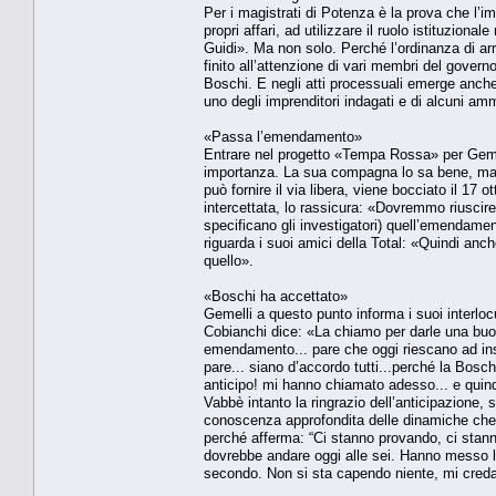
Per i magistrati di Potenza è la prova che l’im
propri affari, ad utilizzare il ruolo istituzio
Guidi». Ma non solo. Perché l’ordinanza di arre
finito all’attenzione di vari membri del gover
Boschi. E negli atti processuali emerge anche 
uno degli imprenditori indagati e di alcuni am
«Passa l’emendamento»
Entrare nel progetto «Tempa Rossa» per Gemel
importanza. La sua compagna lo sa bene, ma 
può fornire il via libera, viene bocciato il 17
intercettata, lo rassicura: «Dovremmo riuscir
specificano gli investigatori) quell’emendament
riguarda i suoi amici della Total: «Quindi anch
quello».
«Boschi ha accettato»
Gemelli a questo punto informa i suoi interlocu
Cobianchi dice: «La chiamo per darle una buona
emendamento... pare che oggi riescano ad ins
pare... siano d’accordo tutti...perché la Boschi
anticipo! mi hanno chiamato adesso... e quin
Vabbè intanto la ringrazio dell’anticipazione,
conoscenza approfondita delle dinamiche che
perché afferma: “Ci stanno provando, ci stann
dovrebbe andare oggi alle sei. Hanno messo la 
secondo. Non si sta capendo niente, mi creda