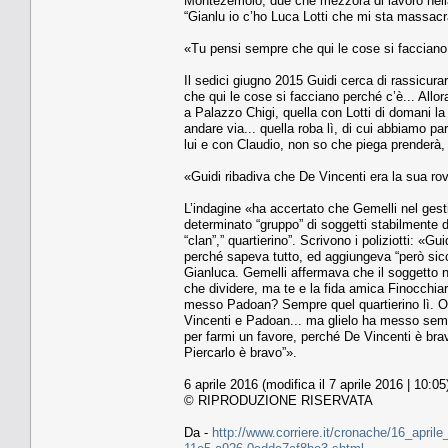
Montezemolo, due che mezzora di lavoro nella 
“Gianlu io c’ho Luca Lotti che mi sta massacr
«Tu pensi sempre che qui le cose si facciano 
Il sedici giugno 2015 Guidi cerca di rassicura
che qui le cose si facciano perché c’è... Allo
a Palazzo Chigi, quella con Lotti di domani la
andare via... quella roba lì, di cui abbiamo p
lui e con Claudio, non so che piega prenderà, 
«Guidi ribadiva che De Vincenti era la sua ro
L’indagine «ha accertato che Gemelli nel gestire
determinato “gruppo” di soggetti stabilmente d
“clan”,” quartierino”. Scrivono i poliziotti: «G
perché sapeva tutto, ed aggiungeva “però sicc
Gianluca. Gemelli affermava che il soggetto no
che dividere, ma te e la fida amica Finocchiar
messo Padoan? Sempre quel quartierino lì. Ol
Vincenti e Padoan... ma glielo ha messo sempr
per farmi un favore, perché De Vincenti è br
Piercarlo è bravo”».
6 aprile 2016 (modifica il 7 aprile 2016 | 10:05
© RIPRODUZIONE RISERVATA
Da -
http://www.corriere.it/cronache/16_april