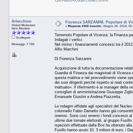
11e5-a926-0cdda7cf8be3.shtml
Arlecchino
Fiorenza SARZANINI. Popolare di Vic
Global Moderator
«
Risposta #260 inserito::
Giugno 26, 2016, 05
Hero Member
Terremoto Popolare di Vicenza: la Finanza pa
Scollegato
Indagati i vertici.
Nel mirino i finanziamenti concessi tra il 201
Messaggi: 7.790
Alfio Marchini
Di Fiorenza Sarzanini
Acquisizione di tutta la documentazione relati
Guardia di Finanza dai magistrati di Vicenza 
questa mattina e nel provvedimento viene spec
dei suoi dirigenti perché rispetto ai reati con
inattuato». Il riferimento è ai manager della ve
consiglieri di amministrazione Giuseppe Zigli
Emanuele Giustini e Andrea Piazzetta.
Le indagini affidate agli specialisti del Nucleo
colonnello Fabio Dametto hanno già consentito 
onerosi. Sono così emersi i fondi concessi al
ultime due tornate elettorali, al gruppo Fusil
ispezioni effettuate dalla Bce ha ottenuto alla 
Fusillo hanno avuto 10, 3 milioni di euro; i De