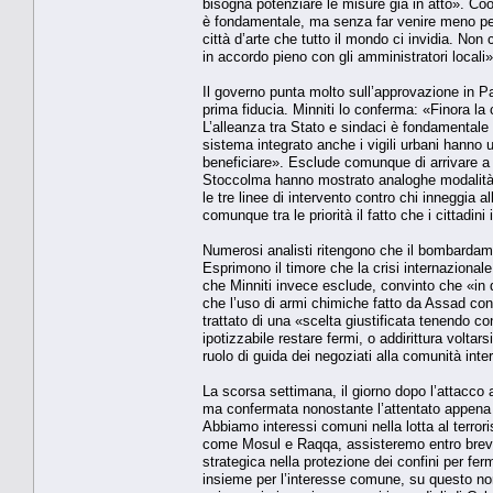
bisogna potenziare le misure già in atto». Coo
è fondamentale, ma senza far venire meno per i ci
città d’arte che tutto il mondo ci invidia. N
in accordo pieno con gli amministratori locali»
Il governo punta molto sull’approvazione in P
prima fiducia. Minniti lo conferma: «Finora 
L’alleanza tra Stato e sindaci è fondamentale 
sistema integrato anche i vigili urbani hanno
beneficiare». Esclude comunque di arrivare a u
Stoccolma hanno mostrato analoghe modalità e 
le tre linee di intervento contro chi inneggia
comunque tra le priorità il fatto che i cittadin
Numerosi analisti ritengono che il bombardament
Esprimono il timore che la crisi internazionale
che Minniti invece esclude, convinto che «in
che l’uso di armi chimiche fatto da Assad cont
trattato di una «scelta giustificata tenendo c
ipotizzabile restare fermi, o addirittura voltars
ruolo di guida dei negoziati alla comunità inte
La scorsa settimana, il giorno dopo l’attacco
ma confermata nonostante l’attentato appena s
Abbiamo interessi comuni nella lotta al terror
come Mosul e Raqqa, assisteremo entro breve 
strategica nella protezione dei confini per fer
insieme per l’interesse comune, su questo no