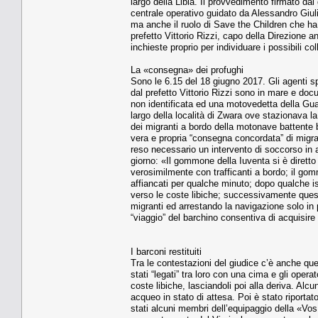
largo della Libia. Il provvedimento firmato dal 
centrale operativo guidato da Alessandro Giulia
ma anche il ruolo di Save the Children che ha
prefetto Vittorio Rizzi, capo della Direzione a
inchieste proprio per individuare i possibili co
La «consegna» dei profughi
Sono le 6.15 del 18 giugno 2017. Gli agenti s
dal prefetto Vittorio Rizzi sono in mare e d
non identificata ed una motovedetta della Guar
largo della località di Zwara ove stazionava l
dei migranti a bordo della motonave battente 
vera e propria “consegna concordata” di migra
reso necessario un intervento di soccorso in a
giorno: «Il gommone della Iuventa si è dirett
verosimilmente con trafficanti a bordo; il gomm
affiancati per qualche minuto; dopo qualche is
verso le coste libiche; successivamente ques
migranti ed arrestando la navigazione solo in
“viaggio” del barchino consentiva di acquisire
I barconi restituiti
Tra le contestazioni del giudice c’è anche quell
stati “legati” tra loro con una cima e gli oper
coste libiche, lasciandoli poi alla deriva. Alc
acqueo in stato di attesa. Poi è stato riportat
stati alcuni membri dell’equipaggio della «Vos