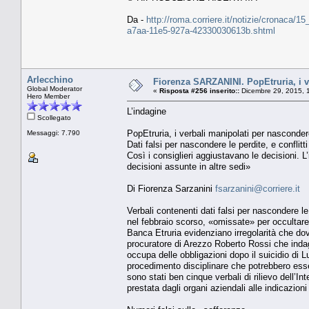
Da -
http://roma.corriere.it/notizie/cronaca/1
a7aa-11e5-927a-42330030613b.shtml
Arlecchino
Fiorenza SARZANINI. PopEtruria, i ve
Global Moderator
«
Risposta #256 inserito::
Dicembre 29, 2015, 
Hero Member
L’indagine
Scollegato
PopEtruria, i verbali manipolati per nasconder
Messaggi: 7.790
Dati falsi per nascondere le perdite, e conflitti
Così i consiglieri aggiustavano le decisioni. L’i
decisioni assunte in altre sedi»
Di Fiorenza Sarzanini
fsarzanini@corriere.it
Verbali contenenti dati falsi per nascondere l
nel febbraio scorso, «omissate» per occultare i 
Banca Etruria evidenziano irregolarità che dovr
procuratore di Arezzo Roberto Rossi che indag
occupa delle obbligazioni dopo il suicidio di L
procedimento disciplinare che potrebbero esse
sono stati ben cinque verbali di rilievo dell’
prestata dagli organi aziendali alle indicazion