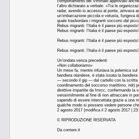
comportamento del Viminale approvato anche d
l’altro dichiarato a verbale: «Tra le organizz
radar, avendo io accesso al ponte, arrivava a
un’imbarcazione piccola e vetusta, fungeva da
quale trasbordare i migranti soccorsi dal picc
Rebus migranti: l’Italia è il paese più espos
Rebus migranti: l’Italia è il paese più espos
Rebus migranti: l’Italia è il paese più espos
Rebus migranti: l’Italia è il paese più espos
Un’ondata senza precedenti
«Non collaboriamo»
Un mese fa, mentre infuriava la polemica sul 
bandiera olandese, è stata issata la bandiera l
— secondo il gip — dal cartello con la scritta
coordinamento del soccorso marittimo, ndr) p
direttive impartite da Imrcc, confermando la vo
verosimilmente al fine di non attraccare in por
sapendo di essere intercettata grazie a una m
qualche modo si possano vedere persone che p
2 agosto 2017 (modifica il 2 agosto 2017 | 23
© RIPRODUZIONE RISERVATA
Da corriere.it