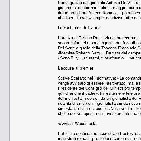
Roma guidati dal generale Antonio De Vita a r
già emersi confermano che la maggior parte del
dell’imprenditore Alfredo Romeo — potrebbero e
ribadisce di aver «sempre condiviso tutto co
La «soffiata» di Tiziano
L’utenza di Tiziano Renzi viene intercettata a 
scopre infatti che sono inquisiti per fuga di no
Del Sette e quello della Toscana Emanuele Salt
dicembre Roberto Bargilli, l’autista del campe
«Sono Billy... scusami, ti telefonavo... per c
L’accusa al premier
Scrive Scafarto nell’informativa: «La domanda
venga avvisato di essere intercettato, ma la r
Presidente del Consiglio dei Ministri pro tempo
quindi anche il padre». In realtà nelle telefon
dell’inchiesta in corso «da un giornalista del 
scambi di sms con il giornalista sin da nove
circostanza lui ha risposto: «Nulla so dire. No
che i suoi sottoposti non l’avessero informato
«Avvisai Woodstock»
L’ufficiale continua ad accreditare l’ipotesi
magistrati romani gli chiedono come mai, nono