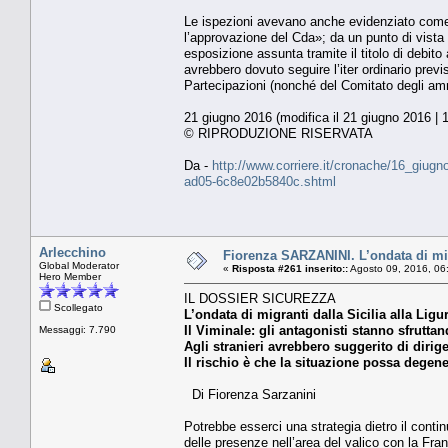
Le ispezioni avevano anche evidenziato come «p
l’approvazione del Cda»; da un punto di vista 
esposizione assunta tramite il titolo di debito 
avrebbero dovuto seguire l’iter ordinario previs
Partecipazioni (nonché del Comitato degli ammin
21 giugno 2016 (modifica il 21 giugno 2016 | 
© RIPRODUZIONE RISERVATA
Da -
http://www.corriere.it/cronache/16_giug
ad05-6c8e02b5840c.shtml
Arlecchino
Fiorenza SARZANINI. L’ondata di migra
Global Moderator
«
Risposta #261 inserito::
Agosto 09, 2016, 06
Hero Member
IL DOSSIER SICUREZZA
Scollegato
L’ondata di migranti dalla Sicilia alla Ligu
Il Viminale: gli antagonisti stanno sfruttan
Messaggi: 7.790
Agli stranieri avrebbero suggerito di diriger
Il rischio è che la situazione possa degen
Di Fiorenza Sarzanini
Potrebbe esserci una strategia dietro il continu
delle presenze nell’area del valico con la Fra