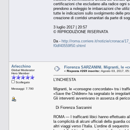
certificazioni che escludano alla radice ogni
prendono a noleggio le imbarcazioni che utiliz
tutte le indicazioni sullo svolgimento delle p
creazione di corridoi umanitari da parte di sog
3 luglio 2017 | 20:57
© RIPRODUZIONE RISERVATA
Da -
http://roma.corriere.it/notizie/cronaca/
f0df40559f50.shtml
Arlecchino
Fiorenza SARZANINI. Migranti, le «con
Global Moderator
«
Risposta #269 inserito::
Agosto 03, 2017, 05
Hero Member
L’INCHIESTA
Scollegato
Migranti, le «consegne concordate» tra i traffi
Messaggi: 7.790
«Save the Children» ha segnalato le irregolari
Gli interventi avvenivano in assenza di perico
Di Fiorenza Sarzanini
ROMA — I trafficanti libici hanno effettuato 
la complicità di alcuni ufficiali della guardia co
altri viaggi verso l’Italia. L’ordine di seque