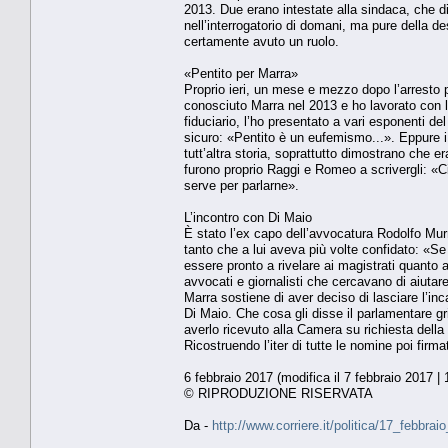
2013. Due erano intestate alla sindaca, che di
nell’interrogatorio di domani, ma pure della 
certamente avuto un ruolo.
«Pentito per Marra»
Proprio ieri, un mese e mezzo dopo l’arresto
conosciuto Marra nel 2013 e ho lavorato con l
fiduciario, l’ho presentato a vari esponenti d
sicuro: «Pentito è un eufemismo...». Eppure i
tutt’altra storia, soprattutto dimostrano che er
furono proprio Raggi e Romeo a scrivergli: «
serve per parlarne».
L’incontro con Di Maio
È stato l’ex capo dell’avvocatura Rodolfo Murr
tanto che a lui aveva più volte confidato: «Se 
essere pronto a rivelare ai magistrati quanto 
avvocati e giornalisti che cercavano di aiuta
Marra sostiene di aver deciso di lasciare l’in
Di Maio. Che cosa gli disse il parlamentare gril
averlo ricevuto alla Camera su richiesta della
Ricostruendo l’iter di tutte le nomine poi f
6 febbraio 2017 (modifica il 7 febbraio 2017 | 
© RIPRODUZIONE RISERVATA
Da -
http://www.corriere.it/politica/17_febb