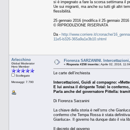
si è impegnato a fare la scorsa settimana il 
Ue sui migranti, ma anche su tutti gli altri te
flessibilità.
25 gennaio 2016 (modifica il 25 gennaio 2016 
© RIPRODUZIONE RISERVATA
Da -
http://www.corriere.it/cronache/16_genna
11e5-b326-365a9a1e3b10.shtml
Arlecchino
Fiorenza SARZANINI. Intercettazioni
Global Moderator
«
Risposta #258 inserito::
Aprile 02, 2016, 11:0
Hero Member
Le carte dell’inchiesta
Scollegato
Intercettazioni, Guidi al compagno: «Mett
Messaggi: 7.790
E lui avvisa il dirigente Total: le confe
Parla anche del governatore Pittella: tramite
Di Fiorenza Sarzanini
La chiave della storia è nell’sms che Gianluc
confermo che Tempa Rossa è stata definitiva
Gianluca». Il governo ha dunque dato il via lib
Il decreto del governo