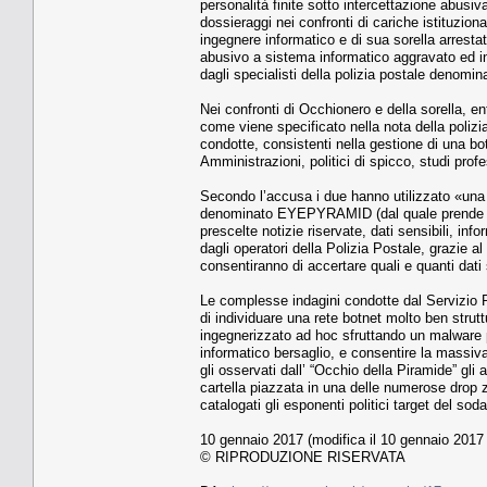
personalità finite sotto intercettazione abusiva.
dossieraggi nei confronti di cariche istituzio
ingegnere informatico e di sua sorella arresta
abusivo a sistema informatico aggravato ed int
dagli specialisti della polizia postale denomi
Nei confronti di Occhionero e della sorella, en
come viene specificato nella nota della polizia 
condotte, consistenti nella gestione di una bot
Amministrazioni, politici di spicco, studi profe
Secondo l’accusa i due hanno utilizzato «una 
denominato EYEPYRAMID (dal quale prende anc
prescelte notizie riservate, dati sensibili, in
dagli operatori della Polizia Postale, grazie al
consentiranno di accertare quali e quanti dati s
Le complesse indagini condotte dal Servizio P
di individuare una rete botnet molto ben strut
ingegnerizzato ad hoc sfruttando un malware p
informatico bersaglio, e consentire la massiva
gli osservati dall’ “Occhio della Piramide” gli
cartella piazzata in una delle numerose drop 
catalogati gli esponenti politici target del soda
10 gennaio 2017 (modifica il 10 gennaio 2017 
© RIPRODUZIONE RISERVATA