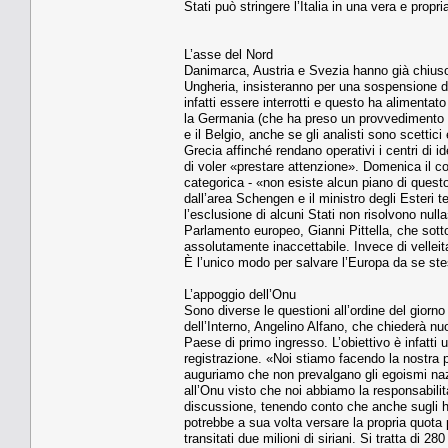
Stati può stringere l’Italia in una vera e propr
L’asse del Nord
Danimarca, Austria e Svezia hanno già chiuso 
Ungheria, insisteranno per una sospensione di
infatti essere interrotti e questo ha alimenta
la Germania (che ha preso un provvedimento an
e il Belgio, anche se gli analisti sono scettici
Grecia affinché rendano operativi i centri di i
di voler «prestare attenzione». Domenica il 
categorica - «non esiste alcun piano di questo
dall’area Schengen e il ministro degli Esteri
l’esclusione di alcuni Stati non risolvono null
Parlamento europeo, Gianni Pittella, che sott
assolutamente inaccettabile. Invece di velleita
È l’unico modo per salvare l’Europa da se st
L’appoggio dell’Onu
Sono diverse le questioni all’ordine del giorno 
dell’Interno, Angelino Alfano, che chiederà nuo
Paese di primo ingresso. L’obiettivo è infatti 
registrazione. «Noi stiamo facendo la nostra pa
auguriamo che non prevalgano gli egoismi nazi
all’Onu visto che noi abbiamo la responsabilità
discussione, tenendo conto che anche sugli hots
potrebbe a sua volta versare la propria quota pe
transitati due milioni di siriani. Si tratta di