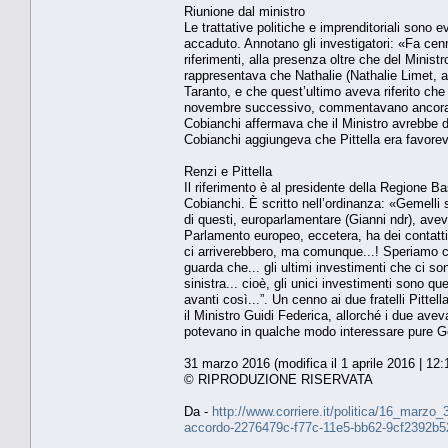
Riunione dal ministro
Le trattative politiche e imprenditoriali son
accaduto. Annotano gli investigatori: «Fa cenn
riferimenti, alla presenza oltre che del Minis
rappresentava che Nathalie (Nathalie Limet, a
Taranto, e che quest’ultimo aveva riferito che
novembre successivo, commentavano ancora i d
Cobianchi affermava che il Ministro avrebbe de
Cobianchi aggiungeva che Pittella era favorevo
Renzi e Pittella
Il riferimento è al presidente della Regione B
Cobianchi. È scritto nell’ordinanza: «Gemelli si
di questi, europarlamentare (Gianni ndr), aveva
Parlamento europeo, eccetera, ha dei contatti f
ci arriverebbero, ma comunque...! Speriamo c
guarda che... gli ultimi investimenti che ci so
sinistra... cioè, gli unici investimenti sono que
avanti così...”. Un cenno ai due fratelli Pitt
il Ministro Guidi Federica, allorché i due avev
potevano in qualche modo interessare pure Geme
31 marzo 2016 (modifica il 1 aprile 2016 | 12:
© RIPRODUZIONE RISERVATA
Da -
http://www.corriere.it/politica/16_marzo
accordo-2276479c-f77c-11e5-bb62-9cf2392b5