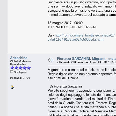
l’inchiesta era un privato cittadino, non riport
che i pm — dopo averlo indagato — hanno inter
spiega che quella omissione «è stata una scelt
immediatamente avvertita del cessato allarme
13 maggio 2017 | 00:09
© RIPRODUZIONE RISERVATA
Da -
http://roma.corriere.it/notizie/cronaca/1
375d-11e7-91e3-ae024e503e5d.shtml
Arlecchino
Fiorenza SARZANINI. Migranti, «no a 
Global Moderator
«
Risposta #268 inserito::
Luglio 04, 2017, 05:
Hero Member
Migranti, «no a trasbordi e luci»: ecco il codi
Scollegato
Regole rigide che se non saranno rispettate far
altri Stati dell’Unione
Messaggi: 7.790
Di Fiorenza Sarzanini
Proibito spegnere i trasponder e segnalare la 
l’elenco degli equipaggi e le liste dei finanzia
giovedì mattina al vertice dei ministri dell’Int
navi della Guardia Costiera e di Frontex. Regol
italiani. La bozza che si sta mettendo a punto 
giorni fa a Parigi dal titolare del Viminale Ma
dal Parlamento al termine del lavoro della co