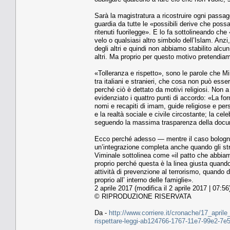
Sarà la magistratura a ricostruire ogni passagg
guardia da tutte le «possibili derive che pos
ritenuti fuorilegge». E lo fa sottolineando che «
velo o qualsiasi altro simbolo dell’Islam. Anzi,
degli altri e quindi non abbiamo stabilito alcun
altri. Ma proprio per questo motivo pretendiam
«Tolleranza e rispetto», sono le parole che Min
tra italiani e stranieri, che cosa non può esser
perché ciò è dettato da motivi religiosi. Non 
evidenziato i quattro punti di accordo: «La fo
nomi e recapiti di imam, guide religiose e per
e la realtà sociale e civile circostante; la cel
seguendo la massima trasparenza della docum
Ecco perché adesso — mentre il caso bolognes
un’integrazione completa anche quando gli stran
Viminale sottolinea come «il patto che abbiamo f
proprio perché questa è la linea giusta quando
attività di prevenzione al terrorismo, quando
proprio all’ interno delle famiglie».
2 aprile 2017 (modifica il 2 aprile 2017 | 07:56
© RIPRODUZIONE RISERVATA
Da -
http://www.corriere.it/cronache/17_aprile
rispettare-leggi-ab124766-1767-11e7-99e2-7