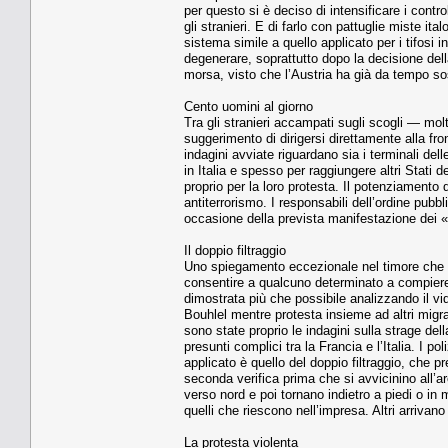
per questo si è deciso di intensificare i contr
gli stranieri. E di farlo con pattuglie miste ita
sistema simile a quello applicato per i tifosi i
degenerare, soprattutto dopo la decisione della
morsa, visto che l’Austria ha già da tempo so
Cento uomini al giorno
Tra gli stranieri accampati sugli scogli — mo
suggerimento di dirigersi direttamente alla fro
indagini avviate riguardano sia i terminali del
in Italia e spesso per raggiungere altri Stati
proprio per la loro protesta. Il potenziamento
antiterrorismo. I responsabili dell’ordine pubbl
occasione della prevista manifestazione dei 
Il doppio filtraggio
Uno spiegamento eccezionale nel timore che l
consentire a qualcuno determinato a compiere u
dimostrata più che possibile analizzando il v
Bouhlel mentre protesta insieme ad altri migr
sono state proprio le indagini sulla strage de
presunti complici tra la Francia e l’Italia. I p
applicato è quello del doppio filtraggio, che p
seconda verifica prima che si avvicinino all’a
verso nord e poi tornano indietro a piedi o in
quelli che riescono nell’impresa. Altri arrivan
La protesta violenta