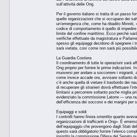
sull’attività delle Ong.
Per il governo italiano si tratta di un passo f
quelle organizzazioni che si occupano dei salv
un’emergenza che, come ha ribadito Minniti, «n
codice di comportamento è quello di impedire
limite del confine marittimo. Ecco perché sar
verifiche effettuate da magistratura e Parlam
spesso gli equipaggi decidono di spegnere i tr
sarà vietata, così come non sarà più possibile
La Guardia Costiera
Il coordinamento di tutte le operazioni sarà af
Ong proprio per fornire le prime indicazioni. I
muoversi per andare a soccorrere i migranti, 
come invece accade ora, avvisare soltanto dop
c’è anche quella di vietare il trasbordo dei nau
di recuperare gli stranieri dovrà effettuare l’
limitarsi a percorrere soltanto poche miglia p
evidenziato la commissione Latorre — una ra
dell’efficienza dei soccorsi e dei margini per 
Equipaggi e soldi
I controlli hanno finora smentito quanto avev
organizzazioni di trafficanti e Ong». È emers
dell’equipaggio che provengono dagli Stati del
questo sarà obbligatorio fornire l’elenco compl
insistito la commissione Difesa del Senato qu