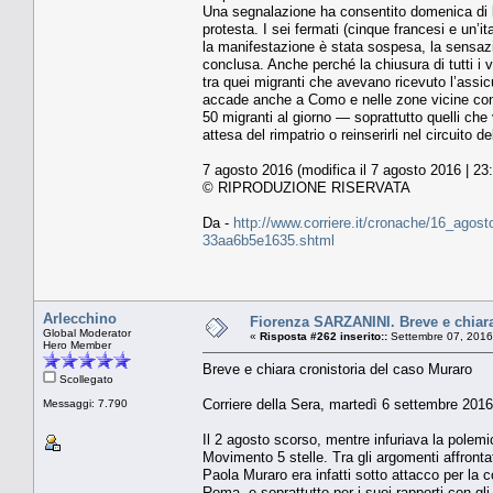
Una segnalazione ha consentito domenica di blo
protesta. I sei fermati (cinque francesi e un’i
la manifestazione è stata sospesa, la sensazi
conclusa. Anche perché la chiusura di tutti i 
tra quei migranti che avevano ricevuto l’assicu
accade anche a Como e nelle zone vicine con 
50 migranti al giorno — soprattutto quelli che
attesa del rimpatrio o reinserirli nel circuito 
7 agosto 2016 (modifica il 7 agosto 2016 | 23
© RIPRODUZIONE RISERVATA
Da -
http://www.corriere.it/cronache/16_agosto
33aa6b5e1635.shtml
Arlecchino
Fiorenza SARZANINI. Breve e chiara
Global Moderator
«
Risposta #262 inserito::
Settembre 07, 2016
Hero Member
Breve e chiara cronistoria del caso Muraro
Scollegato
Corriere della Sera, martedì 6 settembre 2016
Messaggi: 7.790
Il 2 agosto scorso, mentre infuriava la polemi
Movimento 5 stelle. Tra gli argomenti affronta
Paola Muraro era infatti sotto attacco per la c
Roma, e soprattutto per i suoi rapporti con gl