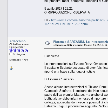
nei prossimi mesi, compresi i mondiali di Ca
8 aprile 2017 | 23:21
© RIPRODUZIONE RISERVATA
Da -
http://roma.corriere.it/notizie/politica/1
11e7-a92d-71d01d371297.shtml
Arlecchino
Fiorenza SARZANINI. Le intercettazio
Global Moderator
«
Risposta #267 inserito::
Maggio 16, 2017, 02
Hero Member
Scollegato
L’inchiesta
Messaggi: 7.790
Le intercettazioni su Tiziano Renzi Omissioni
Il capitano Scafarto accusato di aver falsificat
riportò una frase sulla fuga di notizie
Di Fiorenza Sarzanini
Anche alcune intercettazioni di Tiziano Renzi 
Gianpaolo Scafarto, il capitano del Noe accusato
padre dell’ex premier Matteo, ma anche di aver 
L’ufficiale avrebbe infatti omesso di riportar
colloqui, accreditando invece la possibilità c
Palazzo Chigi. Il procuratore aggiunto Paolo I