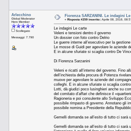
Arlecchino
Fiorenza SARZANINI. Le indagini Le c
Global Moderator
«
Risposta #259 inserito::
Aprile 08, 2016, 08:
Hero Member
Le indagini Le carte
Scollegato
Veleni e tensioni dentro il governo
Un dossier con foto contro Delrio
Messaggi: 7.790
Le guerre interne all’esecutivo per la gestione 
Le mosse di Guidi per agevolare le aziende de
E in alcune sfuriate si scaglia contro De Vince
Di Fiorenza Sarzanini
Veleni e ricatti all’interno del governo. Fino al
dell’inchiesta della procura di Potenza rivela
muove per agevolare le aziende del compagno
colleghi. E in alcune sfuriate si scaglia contr
Lotti, dà giudizi poco lusinghieri anche su co
del comitato d’affari che definisce il «quarti
Ragioneria e poi consulente allo Sviluppo Eco
possibile rimpasto di governo. Annotano gli i
possibile nomina a Presidente della Repubblic
Gemelli domanda se all’esito di tutto ci sarà 
Gemelli domanda se all’esito di tutto ci sarà 