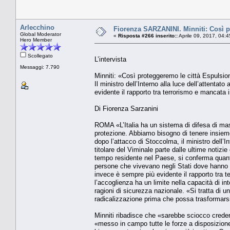
Arlecchino
Fiorenza SARZANINI. Minniti: Così pr
Global Moderator
«
Risposta #266 inserito::
Aprile 09, 2017, 04:
Hero Member
Scollegato
L’intervista
Messaggi: 7.790
Minniti: «Così proteggeremo le città Espulsion
Il ministro dell’Interno alla luce dell’attent
evidente il rapporto tra terrorismo e mancata 
Di Fiorenza Sarzanini
ROMA «L’Italia ha un sistema di difesa di mass
protezione. Abbiamo bisogno di tenere insieme tr
dopo l’attacco di Stoccolma, il ministro dell’
titolare del Viminale parte dalle ultime notizi
tempo residente nel Paese, si conferma quanto 
persone che vivevano negli Stati dove hanno p
invece è sempre più evidente il rapporto tra 
l’accoglienza ha un limite nella capacità di in
ragioni di sicurezza nazionale. «Si tratta di 
radicalizzazione prima che possa trasformarsi 
Minniti ribadisce che «sarebbe sciocco credere
«messo in campo tutte le forze a disposizione 