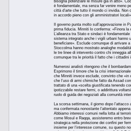
bisogna potenziare le misure già in atto». Coo
è fondamentale, ma senza far venire meno per i ci
città d’arte che tutto il mondo ci invidia. N
in accordo pieno con gli amministratori locali»
Il governo punta molto sull’approvazione in P
prima fiducia. Minniti lo conferma: «Finora 
L’alleanza tra Stato e sindaci è fondamentale 
sistema integrato anche i vigili urbani hanno
beneficiare». Esclude comunque di arrivare a u
Stoccolma hanno mostrato analoghe modalità e 
le tre linee di intervento contro chi inneggia
comunque tra le priorità il fatto che i cittadin
Numerosi analisti ritengono che il bombardament
Esprimono il timore che la crisi internazionale
che Minniti invece esclude, convinto che «in
che l’uso di armi chimiche fatto da Assad cont
trattato di una «scelta giustificata tenendo c
ipotizzabile restare fermi, o addirittura voltars
ruolo di guida dei negoziati alla comunità inte
La scorsa settimana, il giorno dopo l’attacco
ma confermata nonostante l’attentato appena s
Abbiamo interessi comuni nella lotta al terror
come Mosul e Raqqa, assisteremo entro breve 
strategica nella protezione dei confini per fer
insieme per l’interesse comune, su questo no