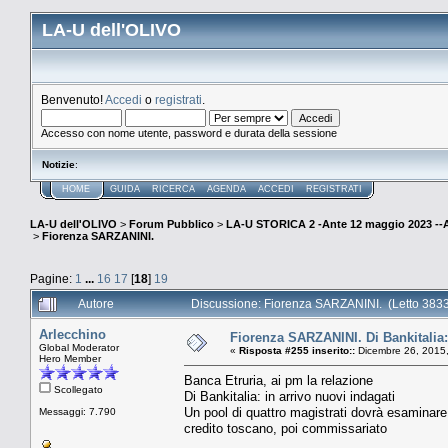
LA-U dell'OLIVO
Benvenuto!
Accedi
o
registrati
.
Accesso con nome utente, password e durata della sessione
Notizie
:
HOME
GUIDA
RICERCA
AGENDA
ACCEDI
REGISTRATI
LA-U dell'OLIVO
>
Forum Pubblico
>
LA-U STORICA 2 -Ante 12 maggio 2023 
>
Fiorenza SARZANINI.
Pagine:
1
...
16
17
[
18
]
19
Autore
Discussione: Fiorenza SARZANINI. (Letto 3833
Arlecchino
Fiorenza SARZANINI. Di Bankitalia: 
Global Moderator
«
Risposta #255 inserito::
Dicembre 26, 2015,
Hero Member
Banca Etruria, ai pm la relazione
Scollegato
Di Bankitalia: in arrivo nuovi indagati
Un pool di quattro magistrati dovrà esaminare le
Messaggi: 7.790
credito toscano, poi commissariato