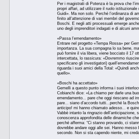
Per i magistrati di Potenza è la prova che l’im
propri affari, ad utilizzare il ruolo istituzio
Guidi». Ma non solo. Perché l’ordinanza di arre
finito all’attenzione di vari membri del gover
Boschi. E negli atti processuali emerge anche 
uno degli imprenditori indagati e di alcuni am
«Passa l’emendamento»
Entrare nel progetto «Tempa Rossa» per Gemel
importanza. La sua compagna lo sa bene, ma 
può fornire il via libera, viene bocciato il 17
intercettata, lo rassicura: «Dovremmo riuscir
specificano gli investigatori) quell’emendament
riguarda i suoi amici della Total: «Quindi anch
quello».
«Boschi ha accettato»
Gemelli a questo punto informa i suoi interlocu
Cobianchi dice: «La chiamo per darle una buona
emendamento... pare che oggi riescano ad ins
pare... siano d’accordo tutti...perché la Boschi
anticipo! mi hanno chiamato adesso... e quin
Vabbè intanto la ringrazio dell’anticipazione,
conoscenza approfondita delle dinamiche che
perché afferma: “Ci stanno provando, ci stann
dovrebbe andare oggi alle sei. Hanno messo la 
secondo. Non si sta capendo niente, mi creda