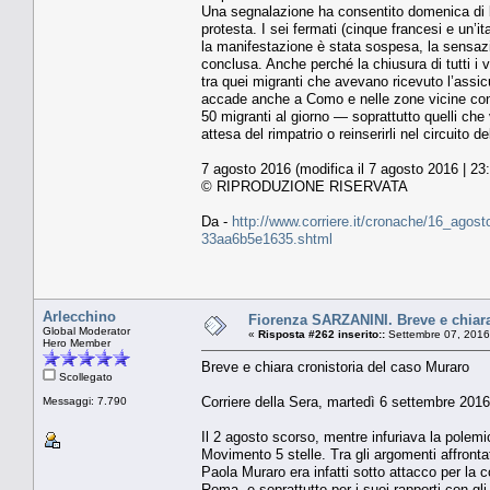
Una segnalazione ha consentito domenica di blo
protesta. I sei fermati (cinque francesi e un’i
la manifestazione è stata sospesa, la sensazi
conclusa. Anche perché la chiusura di tutti i 
tra quei migranti che avevano ricevuto l’assicu
accade anche a Como e nelle zone vicine con 
50 migranti al giorno — soprattutto quelli che
attesa del rimpatrio o reinserirli nel circuito 
7 agosto 2016 (modifica il 7 agosto 2016 | 23
© RIPRODUZIONE RISERVATA
Da -
http://www.corriere.it/cronache/16_agosto
33aa6b5e1635.shtml
Arlecchino
Fiorenza SARZANINI. Breve e chiara
Global Moderator
«
Risposta #262 inserito::
Settembre 07, 2016
Hero Member
Breve e chiara cronistoria del caso Muraro
Scollegato
Corriere della Sera, martedì 6 settembre 2016
Messaggi: 7.790
Il 2 agosto scorso, mentre infuriava la polemi
Movimento 5 stelle. Tra gli argomenti affronta
Paola Muraro era infatti sotto attacco per la c
Roma, e soprattutto per i suoi rapporti con gl