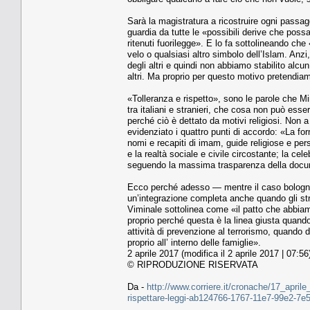
Sarà la magistratura a ricostruire ogni passagg
guardia da tutte le «possibili derive che pos
ritenuti fuorilegge». E lo fa sottolineando che «
velo o qualsiasi altro simbolo dell’Islam. Anzi,
degli altri e quindi non abbiamo stabilito alcun
altri. Ma proprio per questo motivo pretendiam
«Tolleranza e rispetto», sono le parole che Min
tra italiani e stranieri, che cosa non può esser
perché ciò è dettato da motivi religiosi. Non 
evidenziato i quattro punti di accordo: «La fo
nomi e recapiti di imam, guide religiose e per
e la realtà sociale e civile circostante; la cel
seguendo la massima trasparenza della docum
Ecco perché adesso — mentre il caso bolognes
un’integrazione completa anche quando gli stran
Viminale sottolinea come «il patto che abbiamo f
proprio perché questa è la linea giusta quando
attività di prevenzione al terrorismo, quando
proprio all’ interno delle famiglie».
2 aprile 2017 (modifica il 2 aprile 2017 | 07:56
© RIPRODUZIONE RISERVATA
Da -
http://www.corriere.it/cronache/17_aprile
rispettare-leggi-ab124766-1767-11e7-99e2-7