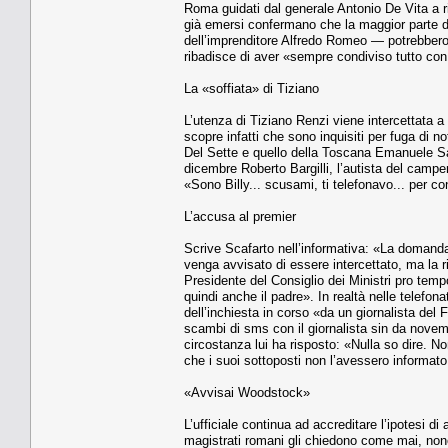
Roma guidati dal generale Antonio De Vita a r
già emersi confermano che la maggior parte del
dell’imprenditore Alfredo Romeo — potrebbero e
ribadisce di aver «sempre condiviso tutto co
La «soffiata» di Tiziano
L’utenza di Tiziano Renzi viene intercettata a 
scopre infatti che sono inquisiti per fuga di no
Del Sette e quello della Toscana Emanuele Salt
dicembre Roberto Bargilli, l’autista del campe
«Sono Billy... scusami, ti telefonavo... per c
L’accusa al premier
Scrive Scafarto nell’informativa: «La domanda
venga avvisato di essere intercettato, ma la r
Presidente del Consiglio dei Ministri pro tempo
quindi anche il padre». In realtà nelle telefon
dell’inchiesta in corso «da un giornalista del 
scambi di sms con il giornalista sin da nove
circostanza lui ha risposto: «Nulla so dire. No
che i suoi sottoposti non l’avessero informato
«Avvisai Woodstock»
L’ufficiale continua ad accreditare l’ipotesi
magistrati romani gli chiedono come mai, nono