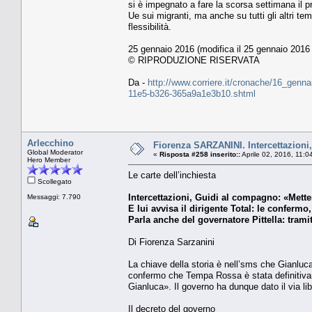
si è impegnato a fare la scorsa settimana il 
Ue sui migranti, ma anche su tutti gli altri te
flessibilità.
25 gennaio 2016 (modifica il 25 gennaio 2016 
© RIPRODUZIONE RISERVATA
Da -
http://www.corriere.it/cronache/16_genna
11e5-b326-365a9a1e3b10.shtml
Arlecchino
Fiorenza SARZANINI. Intercettazioni
Global Moderator
«
Risposta #258 inserito::
Aprile 02, 2016, 11:0
Hero Member
Le carte dell’inchiesta
Scollegato
Intercettazioni, Guidi al compagno: «Mett
Messaggi: 7.790
E lui avvisa il dirigente Total: le confe
Parla anche del governatore Pittella: tramite
Di Fiorenza Sarzanini
La chiave della storia è nell’sms che Gianluc
confermo che Tempa Rossa è stata definitiva
Gianluca». Il governo ha dunque dato il via lib
Il decreto del governo