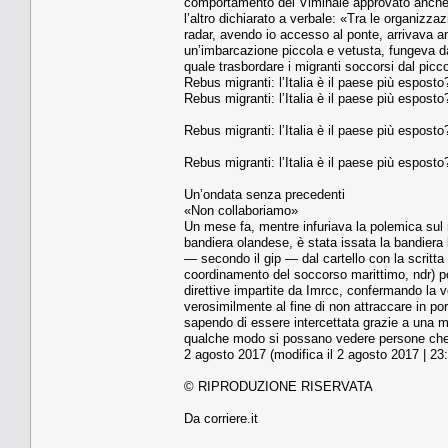
comportamento del Viminale approvato anche d
l’altro dichiarato a verbale: «Tra le organizz
radar, avendo io accesso al ponte, arrivava a
un’imbarcazione piccola e vetusta, fungeva da
quale trasbordare i migranti soccorsi dal picc
Rebus migranti: l’Italia è il paese più espos
Rebus migranti: l’Italia è il paese più espos
Rebus migranti: l’Italia è il paese più espos
Rebus migranti: l’Italia è il paese più espos
Un’ondata senza precedenti
«Non collaboriamo»
Un mese fa, mentre infuriava la polemica sul 
bandiera olandese, è stata issata la bandiera l
— secondo il gip — dal cartello con la scritta
coordinamento del soccorso marittimo, ndr) p
direttive impartite da Imrcc, confermando la vo
verosimilmente al fine di non attraccare in por
sapendo di essere intercettata grazie a una m
qualche modo si possano vedere persone che p
2 agosto 2017 (modifica il 2 agosto 2017 | 23
© RIPRODUZIONE RISERVATA
Da corriere.it