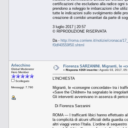
certificazioni che escludano alla radice ogni
prendono a noleggio le imbarcazioni che utiliz
tutte le indicazioni sullo svolgimento delle p
creazione di corridoi umanitari da parte di sog
3 luglio 2017 | 20:57
© RIPRODUZIONE RISERVATA
Da -
http://roma.corriere.it/notizie/cronaca/
f0df40559f50.shtml
Arlecchino
Fiorenza SARZANINI. Migranti, le «con
Global Moderator
«
Risposta #269 inserito::
Agosto 03, 2017, 05
Hero Member
L’INCHIESTA
Scollegato
Migranti, le «consegne concordate» tra i traffi
Messaggi: 7.790
«Save the Children» ha segnalato le irregolari
Gli interventi avvenivano in assenza di perico
Di Fiorenza Sarzanini
ROMA — I trafficanti libici hanno effettuato 
la complicità di alcuni ufficiali della guardia co
altri viaggi verso l’Italia. L’ordine di seque