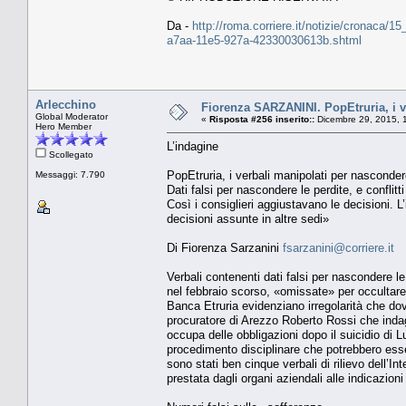
Da -
http://roma.corriere.it/notizie/cronaca/1
a7aa-11e5-927a-42330030613b.shtml
Arlecchino
Fiorenza SARZANINI. PopEtruria, i ve
Global Moderator
«
Risposta #256 inserito::
Dicembre 29, 2015, 
Hero Member
L’indagine
Scollegato
PopEtruria, i verbali manipolati per nasconder
Messaggi: 7.790
Dati falsi per nascondere le perdite, e conflitti
Così i consiglieri aggiustavano le decisioni. L’i
decisioni assunte in altre sedi»
Di Fiorenza Sarzanini
fsarzanini@corriere.it
Verbali contenenti dati falsi per nascondere l
nel febbraio scorso, «omissate» per occultare i 
Banca Etruria evidenziano irregolarità che dovr
procuratore di Arezzo Roberto Rossi che indag
occupa delle obbligazioni dopo il suicidio di L
procedimento disciplinare che potrebbero esse
sono stati ben cinque verbali di rilievo dell’
prestata dagli organi aziendali alle indicazion