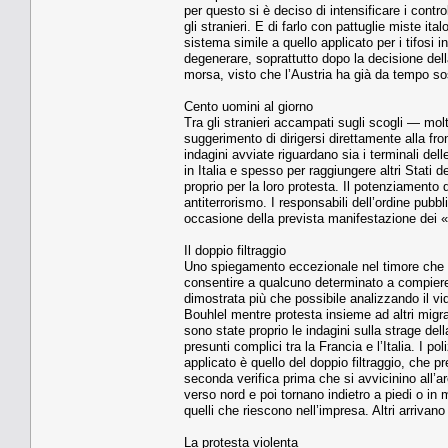
per questo si è deciso di intensificare i contr
gli stranieri. E di farlo con pattuglie miste ita
sistema simile a quello applicato per i tifosi i
degenerare, soprattutto dopo la decisione della
morsa, visto che l’Austria ha già da tempo so
Cento uomini al giorno
Tra gli stranieri accampati sugli scogli — mo
suggerimento di dirigersi direttamente alla fro
indagini avviate riguardano sia i terminali del
in Italia e spesso per raggiungere altri Stati
proprio per la loro protesta. Il potenziamento
antiterrorismo. I responsabili dell’ordine pubbl
occasione della prevista manifestazione dei 
Il doppio filtraggio
Uno spiegamento eccezionale nel timore che l
consentire a qualcuno determinato a compiere u
dimostrata più che possibile analizzando il v
Bouhlel mentre protesta insieme ad altri migr
sono state proprio le indagini sulla strage de
presunti complici tra la Francia e l’Italia. I p
applicato è quello del doppio filtraggio, che p
seconda verifica prima che si avvicinino all’a
verso nord e poi tornano indietro a piedi o in
quelli che riescono nell’impresa. Altri arrivan
La protesta violenta