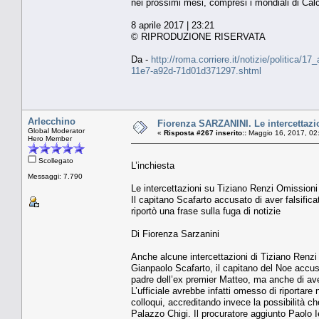
nei prossimi mesi, compresi i mondiali di Ca
8 aprile 2017 | 23:21
© RIPRODUZIONE RISERVATA
Da -
http://roma.corriere.it/notizie/politica/1
11e7-a92d-71d01d371297.shtml
Arlecchino
Fiorenza SARZANINI. Le intercettazio
Global Moderator
«
Risposta #267 inserito::
Maggio 16, 2017, 02
Hero Member
Scollegato
L’inchiesta
Messaggi: 7.790
Le intercettazioni su Tiziano Renzi Omissioni
Il capitano Scafarto accusato di aver falsificat
riportò una frase sulla fuga di notizie
Di Fiorenza Sarzanini
Anche alcune intercettazioni di Tiziano Renzi 
Gianpaolo Scafarto, il capitano del Noe accusato
padre dell’ex premier Matteo, ma anche di aver 
L’ufficiale avrebbe infatti omesso di riportar
colloqui, accreditando invece la possibilità c
Palazzo Chigi. Il procuratore aggiunto Paolo I