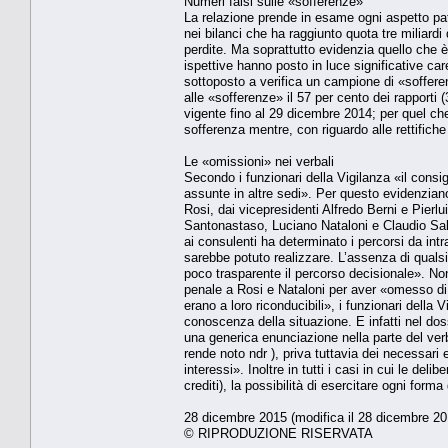
Numeri falsi sulle «sofferenze»
La relazione prende in esame ogni aspetto patr
nei bilanci che ha raggiunto quota tre miliardi
perdite. Ma soprattutto evidenzia quello che è 
ispettive hanno posto in luce significative car
sottoposto a verifica un campione di «sofferen
alle «sofferenze» il 57 per cento dei rapporti 
vigente fino al 29 dicembre 2014; per quel che 
sofferenza mentre, con riguardo alle rettifiche 
Le «omissioni» nei verbali
Secondo i funzionari della Vigilanza «il consig
assunte in altre sedi». Per questo evidenzi
Rosi, dai vicepresidenti Alfredo Berni e Pierlu
Santonastaso, Luciano Nataloni e Claudio Sal
ai consulenti ha determinato i percorsi da intr
sarebbe potuto realizzare. L’assenza di quals
poco trasparente il percorso decisionale». Non 
penale a Rosi e Nataloni per aver «omesso di 
erano a loro riconducibili», i funzionari della 
conoscenza della situazione. E infatti nel dos
una generica enunciazione nella parte del verb
rende noto ndr ), priva tuttavia dei necessari el
interessi». Inoltre in tutti i casi in cui le de
crediti), la possibilità di esercitare ogni form
28 dicembre 2015 (modifica il 28 dicembre 20
© RIPRODUZIONE RISERVATA