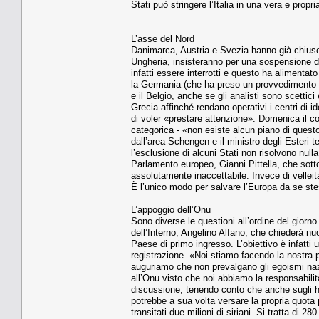
Stati può stringere l’Italia in una vera e propr
L’asse del Nord
Danimarca, Austria e Svezia hanno già chiuso 
Ungheria, insisteranno per una sospensione di
infatti essere interrotti e questo ha alimenta
la Germania (che ha preso un provvedimento an
e il Belgio, anche se gli analisti sono scettici
Grecia affinché rendano operativi i centri di i
di voler «prestare attenzione». Domenica il 
categorica - «non esiste alcun piano di questo
dall’area Schengen e il ministro degli Esteri
l’esclusione di alcuni Stati non risolvono null
Parlamento europeo, Gianni Pittella, che sott
assolutamente inaccettabile. Invece di velleita
È l’unico modo per salvare l’Europa da se st
L’appoggio dell’Onu
Sono diverse le questioni all’ordine del giorno 
dell’Interno, Angelino Alfano, che chiederà nuo
Paese di primo ingresso. L’obiettivo è infatti 
registrazione. «Noi stiamo facendo la nostra pa
auguriamo che non prevalgano gli egoismi nazi
all’Onu visto che noi abbiamo la responsabilità
discussione, tenendo conto che anche sugli hots
potrebbe a sua volta versare la propria quota pe
transitati due milioni di siriani. Si tratta di