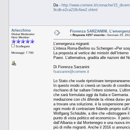
Da -
http://www.corriere.it/cronache/15_dice
9cdb-e2ca218c6ee2.shtml
Arlecchino
Fiorenza SARZANINI. L’emergenz
Global Moderator
«
Risposta #257 inserito::
Gennaio 25, 201
Hero Member
L’emergenza migranti
Scollegato
L’intesa Roma-Berlino su Schengen «Per sospen
La proposta al vertice dei ministri dell’Intern
Messaggi: 7.790
Paesi. L’alternativa, gradita alle nazioni del 
Di Fiorenza Sarzanini
fsarzanini@corriere.it
Lo Stato che vuole ripristinare temporaneamente 
In questo modo si creerà un tavolo di coordina
rischiano di far saltare l’intero sistema. L’ult
che sarà formulata oggi da Italia e Germania. 
mediazione con chi difende la «linea dura» pone
a trovare una soluzione, è la sospensione per 
ogni modo di contrastare fidando proprio sull’a
Wolfgang Schäuble, a dire che «distruggere i
punto di vista politico ed economico». Il peric
dall’Albania e dal Montenegro e una nuova impen
più di mille migranti. Anche il 2016 si annunc