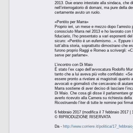
2013. Due erano intestate alla sindaca, che di
nell’interrogatorio di domani, ma pure della 
certamente avuto un ruolo.
«Pentito per Marra»
Proprio ieri, un mese e mezzo dopo l’arresto
conosciuto Marra nel 2013 e ho lavorato con l
fiduciario, l’ho presentato a vari esponenti d
sicuro: «Pentito è un eufemismo...». Eppure i
tutt’altra storia, soprattutto dimostrano che er
furono proprio Raggi e Romeo a scrivergli: «
serve per parlarne».
L’incontro con Di Maio
È stato l’ex capo dell’avvocatura Rodolfo Murr
tanto che a lui aveva più volte confidato: «Se 
essere pronto a rivelare ai magistrati quanto 
avvocati e giornalisti che cercavano di aiuta
Marra sostiene di aver deciso di lasciare l’in
Di Maio. Che cosa gli disse il parlamentare gril
averlo ricevuto alla Camera su richiesta della
Ricostruendo l’iter di tutte le nomine poi f
6 febbraio 2017 (modifica il 7 febbraio 2017 | 
© RIPRODUZIONE RISERVATA
Da -
http://www.corriere.it/politica/17_febb