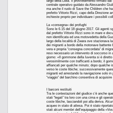
largo della Libia. Il provvedimento firmato dal 
centrale operativo guidato da Alessandro Giulia
ma anche il ruolo di Save the Children che ha
prefetto Vittorio Rizzi, capo della Direzione a
inchieste proprio per individuare i possibili co
La «consegna» dei profughi
Sono le 6.15 del 18 giugno 2017. Gli agenti s
dal prefetto Vittorio Rizzi sono in mare e d
non identificata ed una motovedetta della Guar
largo della località di Zwara ove stazionava l
dei migranti a bordo della motonave battente 
vera e propria “consegna concordata” di migra
reso necessario un intervento di soccorso in a
giorno: «Il gommone della Iuventa si è dirett
verosimilmente con trafficanti a bordo; il gomm
affiancati per qualche minuto; dopo qualche is
verso le coste libiche; successivamente ques
migranti ed arrestando la navigazione solo in
“viaggio” del barchino consentiva di acquisire
I barconi restituiti
Tra le contestazioni del giudice c’è anche quell
stati “legati” tra loro con una cima e gli oper
coste libiche, lasciandoli poi alla deriva. Alc
acqueo in stato di attesa. Poi è stato riportat
stati alcuni membri dell’equipaggio della «Vos