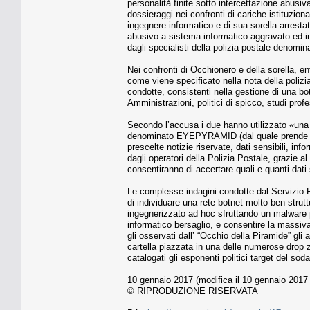
personalità finite sotto intercettazione abusiva.
dossieraggi nei confronti di cariche istituzio
ingegnere informatico e di sua sorella arresta
abusivo a sistema informatico aggravato ed int
dagli specialisti della polizia postale denomi
Nei confronti di Occhionero e della sorella, en
come viene specificato nella nota della polizia 
condotte, consistenti nella gestione di una bot
Amministrazioni, politici di spicco, studi profe
Secondo l’accusa i due hanno utilizzato «una 
denominato EYEPYRAMID (dal quale prende anc
prescelte notizie riservate, dati sensibili, in
dagli operatori della Polizia Postale, grazie al
consentiranno di accertare quali e quanti dati s
Le complesse indagini condotte dal Servizio P
di individuare una rete botnet molto ben strut
ingegnerizzato ad hoc sfruttando un malware p
informatico bersaglio, e consentire la massiva
gli osservati dall’ “Occhio della Piramide” gli
cartella piazzata in una delle numerose drop 
catalogati gli esponenti politici target del soda
10 gennaio 2017 (modifica il 10 gennaio 2017 
© RIPRODUZIONE RISERVATA