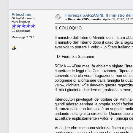
Arlecchino
Fiorenza SARZANINI. Il ministro dell
Global Moderator
«
Risposta #265 inserito::
Aprile 03, 2017, 04:2
Hero Member
IL COLLOQUIO
Scollegato
Il ministro dell’Interno Minniti: con l’Islam a
Messaggi: 7.790
Il ministro dell’Interno dopo il caso della ra
aver voluto portare il velo: «Lo Stato italiano
Di Fiorenza Sarzanini
ROMA — «Due mesi fa abbiamo siglato l’intesa 
rispettare le leggi e la Costituzione». Ripercor
convinto che «la vera integrazione, non conse
bolognese di allontanare dalla famiglia la qua
velo», dichiara: «Se davvero questa ragazzina
di più i giudici a decidere di trasferirla altro
Interlocutori privilegiati del titolare del Vimi
quindi adesso esprime la propria soddisfazione
distanza dalla sua famiglia è un segnale molto
andando nella giusta direzione. Quando abbiam
accettare esplicitamente i valori e i principi d
Vuol dire che «nessuna violenza fisica o psico
obbligare qualcuno a fare ciò che non vuole, 