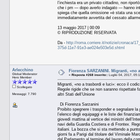
l’inchiesta era un privato cittadino, non riport
che i pm — dopo averlo indagato — hanno inter
spiega che quella omissione «è stata una scelt
immediatamente avvertita del cessato allarme
13 maggio 2017 | 00:09
© RIPRODUZIONE RISERVATA
Da -
http://roma.corriere.it/notizie/cronaca/1
375d-11e7-91e3-ae024e503e5d.shtml
Arlecchino
Fiorenza SARZANINI. Migranti, «no a 
Global Moderator
«
Risposta #268 inserito::
Luglio 04, 2017, 05:
Hero Member
Migranti, «no a trasbordi e luci»: ecco il codi
Scollegato
Regole rigide che se non saranno rispettate far
altri Stati dell’Unione
Messaggi: 7.790
Di Fiorenza Sarzanini
Proibito spegnere i trasponder e segnalare la 
l’elenco degli equipaggi e le liste dei finanzia
giovedì mattina al vertice dei ministri dell’Int
navi della Guardia Costiera e di Frontex. Regol
italiani. La bozza che si sta mettendo a punto 
giorni fa a Parigi dal titolare del Viminale Ma
dal Parlamento al termine del lavoro della co