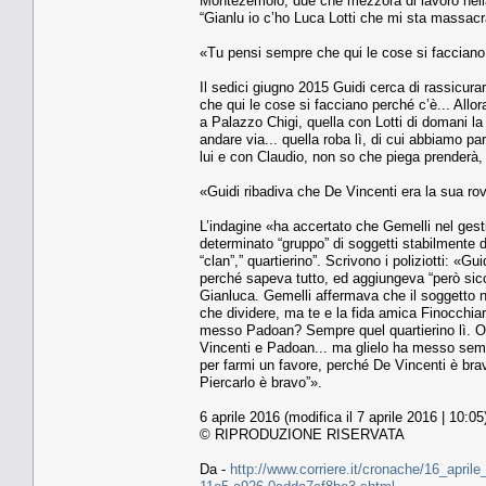
Montezemolo, due che mezzora di lavoro nella 
“Gianlu io c’ho Luca Lotti che mi sta massacr
«Tu pensi sempre che qui le cose si facciano 
Il sedici giugno 2015 Guidi cerca di rassicura
che qui le cose si facciano perché c’è... Allo
a Palazzo Chigi, quella con Lotti di domani la
andare via... quella roba lì, di cui abbiamo p
lui e con Claudio, non so che piega prenderà, 
«Guidi ribadiva che De Vincenti era la sua ro
L’indagine «ha accertato che Gemelli nel gestire
determinato “gruppo” di soggetti stabilmente d
“clan”,” quartierino”. Scrivono i poliziotti: «G
perché sapeva tutto, ed aggiungeva “però sicc
Gianluca. Gemelli affermava che il soggetto no
che dividere, ma te e la fida amica Finocchiar
messo Padoan? Sempre quel quartierino lì. Ol
Vincenti e Padoan... ma glielo ha messo sempr
per farmi un favore, perché De Vincenti è br
Piercarlo è bravo”».
6 aprile 2016 (modifica il 7 aprile 2016 | 10:05
© RIPRODUZIONE RISERVATA
Da -
http://www.corriere.it/cronache/16_april