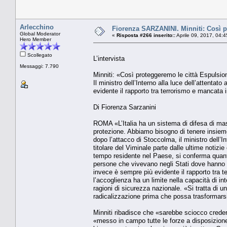
Arlecchino
Fiorenza SARZANINI. Minniti: Così pr
Global Moderator
«
Risposta #266 inserito::
Aprile 09, 2017, 04:
Hero Member
Scollegato
L’intervista
Messaggi: 7.790
Minniti: «Così proteggeremo le città Espulsion
Il ministro dell’Interno alla luce dell’attent
evidente il rapporto tra terrorismo e mancata 
Di Fiorenza Sarzanini
ROMA «L’Italia ha un sistema di difesa di mass
protezione. Abbiamo bisogno di tenere insieme tr
dopo l’attacco di Stoccolma, il ministro dell’
titolare del Viminale parte dalle ultime notizi
tempo residente nel Paese, si conferma quanto 
persone che vivevano negli Stati dove hanno p
invece è sempre più evidente il rapporto tra 
l’accoglienza ha un limite nella capacità di in
ragioni di sicurezza nazionale. «Si tratta di 
radicalizzazione prima che possa trasformarsi 
Minniti ribadisce che «sarebbe sciocco credere
«messo in campo tutte le forze a disposizione 