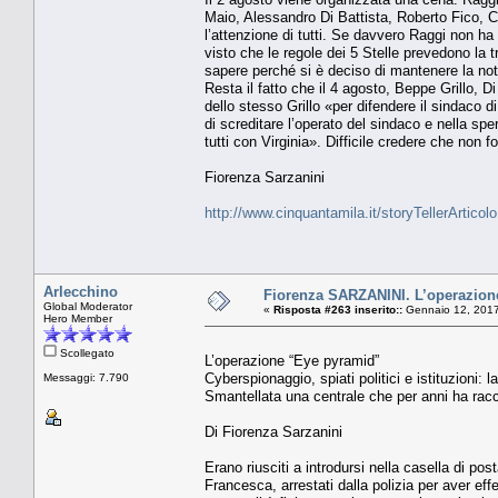
Maio, Alessandro Di Battista, Roberto Fico, 
l’attenzione di tutti. Se davvero Raggi non ha i
visto che le regole dei 5 Stelle prevedono la t
sapere perché si è deciso di mantenere la not
Resta il fatto che il 4 agosto, Beppe Grillo, 
dello stesso Grillo «per difendere il sindaco d
di screditare l’operato del sindaco e nella sp
tutti con Virginia». Difficile credere che non f
Fiorenza Sarzanini
http://www.cinquantamila.it/storyTellerArtic
Arlecchino
Fiorenza SARZANINI. L’operazion
Global Moderator
«
Risposta #263 inserito::
Gennaio 12, 2017
Hero Member
Scollegato
L’operazione “Eye pyramid”
Cyberspionaggio, spiati politici e istituzioni: 
Messaggi: 7.790
Smantellata una centrale che per anni ha raccol
Di Fiorenza Sarzanini
Erano riusciti a introdursi nella casella di po
Francesca, arrestati dalla polizia per aver eff