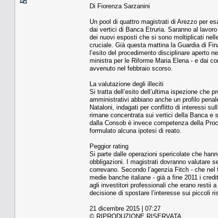
Di Fiorenza Sarzanini
Un pool di quattro magistrati di Arezzo per es
dai vertici di Banca Etruria. Saranno al lavoro
dei nuovi esposti che si sono moltiplicati nelle
cruciale. Già questa mattina la Guardia di Fi
l’esito del procedimento disciplinare aperto ne
ministra per le Riforme Maria Elena - e dai 
avvenuto nel febbraio scorso.
La valutazione degli illeciti
Si tratta dell’esito dell’ultima ispezione che pr
amministrativi abbiano anche un profilo penal
Nataloni, indagati per conflitto di interessi s
rimane concentrata sui vertici della Banca e
dalla Consob è invece competenza della Procu
formulato alcuna ipotesi di reato.
Peggior rating
Si parte dalle operazioni spericolate che hanno
obbligazioni. I magistrati dovranno valutare se
correvano. Secondo l’agenzia Fitch - che nel f
medie banche italiane - già a fine 2011 i credi
agli investitori professionali che erano restii
decisione di spostare l’interesse sui piccoli r
21 dicembre 2015 | 07:27
© RIPRODUZIONE RISERVATA