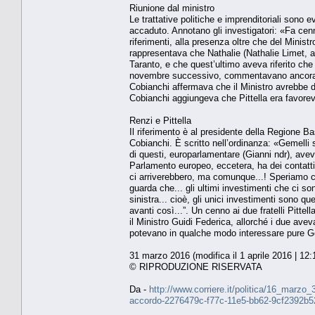
Riunione dal ministro
Le trattative politiche e imprenditoriali son
accaduto. Annotano gli investigatori: «Fa cenn
riferimenti, alla presenza oltre che del Minis
rappresentava che Nathalie (Nathalie Limet, a
Taranto, e che quest’ultimo aveva riferito che
novembre successivo, commentavano ancora i d
Cobianchi affermava che il Ministro avrebbe de
Cobianchi aggiungeva che Pittella era favorevo
Renzi e Pittella
Il riferimento è al presidente della Regione B
Cobianchi. È scritto nell’ordinanza: «Gemelli si
di questi, europarlamentare (Gianni ndr), aveva
Parlamento europeo, eccetera, ha dei contatti f
ci arriverebbero, ma comunque...! Speriamo c
guarda che... gli ultimi investimenti che ci so
sinistra... cioè, gli unici investimenti sono que
avanti così...”. Un cenno ai due fratelli Pitt
il Ministro Guidi Federica, allorché i due avev
potevano in qualche modo interessare pure Geme
31 marzo 2016 (modifica il 1 aprile 2016 | 12:
© RIPRODUZIONE RISERVATA
Da -
http://www.corriere.it/politica/16_marzo
accordo-2276479c-f77c-11e5-bb62-9cf2392b5