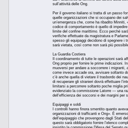
sull’attività delle Ong.
Per il governo italiano si tratta di un passo f
quelle organizzazioni che si occupano dei salv
un’emergenza che, come ha ribadito Minniti, «n
codice di comportamento è quello di impedire
limite del confine marittimo. Ecco perché sar
verifiche effettuate da magistratura e Parlam
spesso gli equipaggi decidono di spegnere i tr
sarà vietata, così come non sarà più possibile
La Guardia Costiera
Il coordinamento di tutte le operazioni sarà af
Ong proprio per fornire le prime indicazioni. I
muoversi per andare a soccorrere i migranti, 
come invece accade ora, avvisare soltanto dop
c’è anche quella di vietare il trasbordo dei nau
di recuperare gli stranieri dovrà effettuare l’
limitarsi a percorrere soltanto poche miglia p
evidenziato la commissione Latorre — una ra
dell’efficienza dei soccorsi e dei margini per 
Equipaggi e soldi
I controlli hanno finora smentito quanto avev
organizzazioni di trafficanti e Ong». È emers
dell’equipaggio che provengono dagli Stati del
questo sarà obbligatorio fornire l’elenco compl
insistito la commissione Difesa del Senato qu