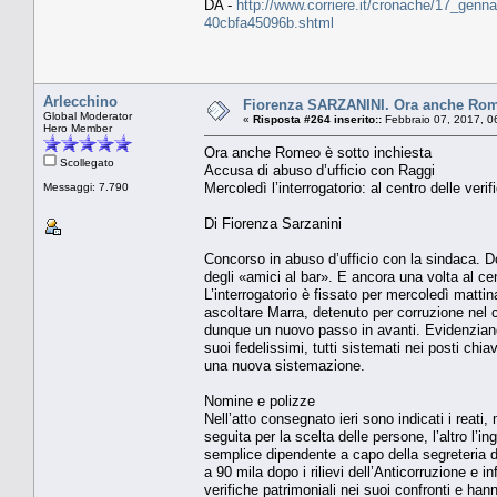
DA -
http://www.corriere.it/cronache/17_genna
40cbfa45096b.shtml
Arlecchino
Fiorenza SARZANINI. Ora anche Romeo
Global Moderator
«
Risposta #264 inserito::
Febbraio 07, 2017, 0
Hero Member
Ora anche Romeo è sotto inchiesta
Scollegato
Accusa di abuso d’ufficio con Raggi
Mercoledì l’interrogatorio: al centro delle ver
Messaggi: 7.790
Di Fiorenza Sarzanini
Concorso in abuso d’ufficio con la sindaca. D
degli «amici al bar». E ancora una volta al c
L’interrogatorio è fissato per mercoledì mattina
ascoltare Marra, detenuto per corruzione nel c
dunque un nuovo passo in avanti. Evidenziand
suoi fedelissimi, tutti sistemati nei posti chi
una nuova sistemazione.
Nomine e polizze
Nell’atto consegnato ieri sono indicati i reati,
seguita per la scelta delle persone, l’altro l’
semplice dipendente a capo della segreteria di 
a 90 mila dopo i rilievi dell’Anticorruzione e i
verifiche patrimoniali nei suoi confronti e ha