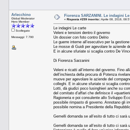
Arlecchino
Fiorenza SARZANINI. Le indagini Le c
Global Moderator
«
Risposta #259 inserito::
Aprile 08, 2016, 08:
Hero Member
Le indagini Le carte
Scollegato
Veleni e tensioni dentro il governo
Un dossier con foto contro Delrio
Messaggi: 7.790
Le guerre interne all’esecutivo per la gestione 
Le mosse di Guidi per agevolare le aziende de
E in alcune sfuriate si scaglia contro De Vince
Di Fiorenza Sarzanini
Veleni e ricatti all’interno del governo. Fino al
dell’inchiesta della procura di Potenza rivela
muove per agevolare le aziende del compagno
colleghi. E in alcune sfuriate si scaglia contr
Lotti, dà giudizi poco lusinghieri anche su co
del comitato d’affari che definisce il «quarti
Ragioneria e poi consulente allo Sviluppo Eco
possibile rimpasto di governo. Annotano gli i
possibile nomina a Presidente della Repubblic
Gemelli domanda se all’esito di tutto ci sarà 
Gemelli domanda se all’esito di tutto ci sarà 