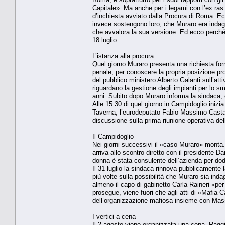
Capitale». Ma anche per i legami con l’ex ras 
d’inchiesta avviato dalla Procura di Roma. Ec
invece sostengono loro, che Muraro era inda
che avvalora la sua versione. Ed ecco perché 
18 luglio.
L’istanza alla procura
Quel giorno Muraro presenta una richiesta for
penale, per conoscere la propria posizione proc
del pubblico ministero Alberto Galanti sull’atti
riguardano la gestione degli impianti per lo sma
anni. Subito dopo Muraro informa la sindaca, 
Alle 15.30 di quel giorno in Campidoglio inizia
Taverna, l’eurodeputato Fabio Massimo Castaldo 
discussione sulla prima riunione operativa del
Il Campidoglio
Nei giorni successivi il «caso Muraro» monta. 
arriva allo scontro diretto con il presidente D
donna è stata consulente dell’azienda per dodi
Il 31 luglio la sindaca rinnova pubblicamente 
più volte sulla possibilità che Muraro sia in
almeno il capo di gabinetto Carla Raineri «p
prosegue, viene fuori che agli atti di «Mafia C
dell’organizzazione mafiosa insieme con Mas
I vertici a cena
Il 2 agosto viene organizzata una cena. Ragg