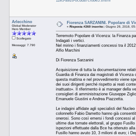
11e5-a926-0cdda7cf8be3.shtml
Arlecchino
Fiorenza SARZANINI. Popolare di Vic
Global Moderator
«
Risposta #260 inserito::
Giugno 26, 2016, 05
Hero Member
Terremoto Popolare di Vicenza: la Finanza pa
Scollegato
Indagati i vertici.
Nel mirino i finanziamenti concessi tra il 201
Messaggi: 7.790
Alfio Marchini
Di Fiorenza Sarzanini
Acquisizione di tutta la documentazione relati
Guardia di Finanza dai magistrati di Vicenza 
questa mattina e nel provvedimento viene spec
dei suoi dirigenti perché rispetto ai reati con
inattuato». Il riferimento è ai manager della ve
consiglieri di amministrazione Giuseppe Zigli
Emanuele Giustini e Andrea Piazzetta.
Le indagini affidate agli specialisti del Nucleo
colonnello Fabio Dametto hanno già consentito 
onerosi. Sono così emersi i fondi concessi al
ultime due tornate elettorali, al gruppo Fusil
ispezioni effettuate dalla Bce ha ottenuto alla 
Fusillo hanno avuto 10, 3 milioni di euro; i De