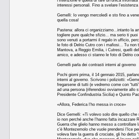
l’intenzione è quella di fare un’unica inforn
interessi personali. Fino a svelare l’esistenza
Gemelli: Io vengo mercoledì e sto fino a vene
quella cosa!
Pastena: allora ci organizziamo...intanto la and
togliere pure qualche sfizio... ma serio ti puoi
sono venuti a portarmi il regalo in ufficio, pe
le foto di Delrio Cutro con i mafiosi... Tu non 
Mantova, a Reggio Emilia, i Cutresi, quelli del
amico, e adesso ci stanno le foto di Delrio co
Gemelli parla dei contrasti interni al governo
Pochi giorni prima, il 14 gennaio 2015, parlan
interni al governo. Scrivono i poliziotti: «Gem
fregarsene di tutti (e vedremo come con “tutti”
ad una persona (riferendosi ovviamente allo s
Presidente Confindustria Sicilia) e Quinto Pao
«Allora, Federica l’ho messa in croce»
Dice Gemelli: «Ti volevo solo dire quello che s
io non perché anche l’hanno fatta incazzare Re
Guerra che glielo hanno messo a controllare la 
c’è Montezemolo che vuole prendersi l’Ice per
voleva fare la guerra di crociate, gli ho dett