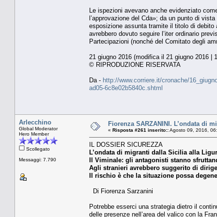
Le ispezioni avevano anche evidenziato come «p
l’approvazione del Cda»; da un punto di vista 
esposizione assunta tramite il titolo di debito 
avrebbero dovuto seguire l’iter ordinario previs
Partecipazioni (nonché del Comitato degli ammin
21 giugno 2016 (modifica il 21 giugno 2016 | 
© RIPRODUZIONE RISERVATA
Da -
http://www.corriere.it/cronache/16_giug
ad05-6c8e02b5840c.shtml
Arlecchino
Fiorenza SARZANINI. L’ondata di migra
Global Moderator
«
Risposta #261 inserito::
Agosto 09, 2016, 06
Hero Member
IL DOSSIER SICUREZZA
Scollegato
L’ondata di migranti dalla Sicilia alla Ligu
Il Viminale: gli antagonisti stanno sfruttan
Messaggi: 7.790
Agli stranieri avrebbero suggerito di diriger
Il rischio è che la situazione possa degen
Di Fiorenza Sarzanini
Potrebbe esserci una strategia dietro il continu
delle presenze nell’area del valico con la Fra