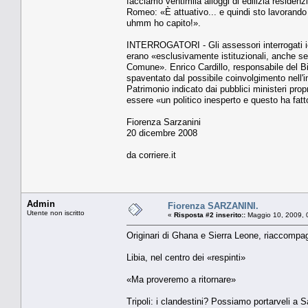
facciamo ventimila alloggi di edilizia residen
Romeo: «È attuativo... e quindi sto lavorando
uhmm ho capito!».
INTERROGATORI - Gli assessori interrogati ie
erano «esclusivamente istituzionali, anche se
Comune». Enrico Cardillo, responsabile del Bi
spaventato dal possibile coinvolgimento nell'in
Patrimonio indicato dai pubblici ministeri pro
essere «un politico inesperto e questo ha fa
Fiorenza Sarzanini
20 dicembre 2008
da corriere.it
Admin
Fiorenza SARZANINI.
Utente non iscritto
«
Risposta #2 inserito::
Maggio 10, 2009, 
Originari di Ghana e Sierra Leone, riaccompag
Libia, nel centro dei «respinti»
«Ma proveremo a ritornare»
Tripoli: i clandestini? Possiamo portarveli a S