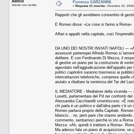
Admin
Fiorenza SARZANINI.
Utente non iscritto
«
Risposta #1 inserito::
Dicembre 20, 2008
Rapporti che gli avrebbero consentito di gesti
E Romeo disse: «Le cose si fanno a Roma»
Affari e appalti nella capitale, così l'impren
DA UNO DEI NOSTRI INVIATI NAPOLI — «A Roma
assessori partenopei Alfredo Romeo si lamenta
delibere. E con Ferdinando Di Mezza, il respon
di gestire un piano per la costruzione di vent
agevolato nell'aggiudicazione dell'appalto per l
politici capitolini saranno trasmessi ai pubbli
intercettazioni telefoniche, comprese quelle ch
aiutato a ribaltare la sentenza del Tar del Laz
IL MEDIATORE - Mediatore della vicenda — alm
Lusetti, parlamentare del Pd nei confronti del 
Alessandra Cacchiarelli smentiscono: «È notor
chi parla è un politico e dall'altra parte c'è
Romeo parlava proprio della Capitale. Romeo:
bilancio... no, però pare che stanno andando
commento, sentiamoci perché io sto a Roma tu
Mezza: «Ah, quindi ti trattieni a Roma». Rome
Ma adesso fate un piano di acquisizione, un 