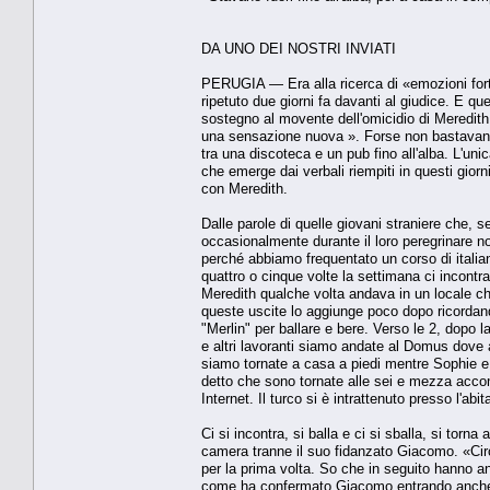
DA UNO DEI NOSTRI INVIATI
PERUGIA — Era alla ricerca di «emozioni forti 
ripetuto due giorni fa davanti al giudice. E q
sostegno al movente dell'omicidio di Meredit
una sensazione nuova ». Forse non bastavano pi
tra una discoteca e un pub fino all'alba. L'un
che emerge dai verbali riempiti in questi gior
con Meredith.
Dalle parole di quelle giovani straniere che, 
occasionalmente durante il loro peregrinare 
perché abbiamo frequentato un corso di italian
quattro o cinque volte la settimana ci incon
Meredith qualche volta andava in un locale 
queste uscite lo aggiunge poco dopo ricordan
"Merlin" per ballare e bere. Verso le 2, dopo
e altri lavoranti siamo andate al Domus dove 
siamo tornate a casa a piedi mentre Sophie e
detto che sono tornate alle sei e mezza acco
Internet. Il turco si è intrattenuto presso l'a
Ci si incontra, si balla e ci si sballa, si to
camera tranne il suo fidanzato Giacomo. «Cir
per la prima volta. So che in seguito hanno 
come ha confermato Giacomo entrando anche ne