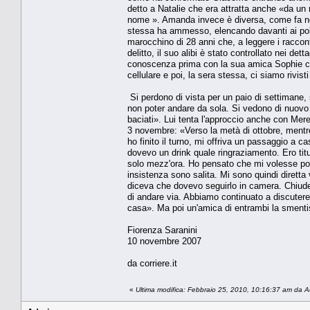
detto a Natalie che era attratta anche «da un 
nome ». Amanda invece è diversa, come fa not
stessa ha ammesso, elencando davanti ai poliz
marocchino di 28 anni che, a leggere i raccon
delitto, il suo alibi è stato controllato nei d
conoscenza prima con la sua amica Sophie con
cellulare e poi, la sera stessa, ci siamo rivis
Si perdono di vista per un paio di settimane,
non poter andare da sola. Si vedono di nuovo 
baciati». Lui tenta l'approccio anche con Mere
3 novembre: «Verso la metà di ottobre, mentr
ho finito il turno, mi offriva un passaggio a c
dovevo un drink quale ringraziamento. Ero tit
solo mezz'ora. Ho pensato che mi volesse port
insistenza sono salita. Mi sono quindi diretta
diceva che dovevo seguirlo in camera. Chiude
di andare via. Abbiamo continuato a discutere
casa». Ma poi un'amica di entrambi la smenti
Fiorenza Saranini
10 novembre 2007
da corriere.it
«
Ultima modifica: Febbraio 25, 2010, 10:16:37 am da 