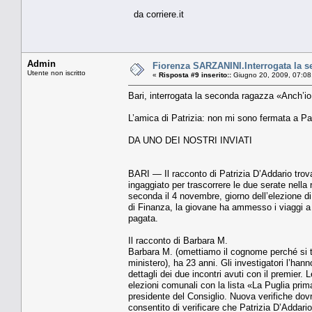
da corriere.it
Admin
Fiorenza SARZANINI.Interrogata la s
Utente non iscritto
«
Risposta #9 inserito::
Giugno 20, 2009, 07:08
Bari, interrogata la seconda ragazza «Anch’io
L’amica di Patrizia: non mi sono fermata a Pal
DA UNO DEI NOSTRI INVIATI
BARI — Il racconto di Patri­zia D’Addario trov
ingaggiato per trascor­rere le due serate nella
seconda il 4 no­vembre, giorno dell’elezione d
di Finan­za, la giovane ha ammesso i viaggi a 
paga­ta.
Il racconto di Barbara M.
Barbara M. (omettiamo il co­gnome perché si tr
ministero), ha 23 anni. Gli investigatori l’hann
dettagli dei due incontri avuti con il premier.
elezioni comunali con la li­sta «La Puglia prima 
presidente del Consi­glio. Nuova verifiche dov
consentito di verificare che Patrizia D’Addario