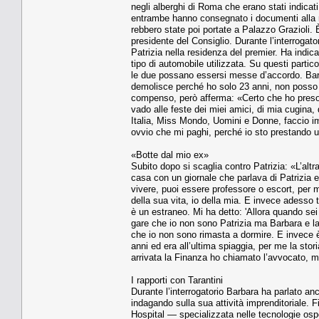
negli alberghi di Roma che erano stati indica­t
entram­be hanno consegnato i docu­menti alla rec
rebbero state poi portate a Pa­lazzo Grazioli. È
presidente del Con­siglio. Durante l’interrogato
Patrizia nella re­sidenza del premier. Ha indica­
tipo di automobile utilizzata. Su que­sti parti
le due possano essersi mes­se d’accordo. Bar
demolisce perché ho solo 23 anni, non posso pe
compenso, però afferma: «Certo che ho preso so
vado alle feste dei miei amici, di mia cugina,
Italia, Miss Mon­do, Uomini e Donne, faccio i
ovvio che mi paghi, perché io sto prestando 
«Botte dal mio ex»
Subito dopo si scaglia contro Patrizia: «L’altr
casa con un giornale che parlava di Patrizia e 
vivere, puoi essere professore o escort, per 
della sua vita, io della mia. E invece ades­so 
è un estraneo. Mi ha detto: 'Allora quando sei
gare che io non sono Patrizia ma Barbara e la
che io non sono ri­masta a dormire. E invece è 
anni ed era al­l’ultima spiaggia, per me la st
arrivata la Finanza ho chiamato l’avvoca­to, 
I rapporti con Tarantini
Durante l’interrogatorio Bar­bara ha parlato anch
indagando sulla sua at­tività imprenditoriale. 
Hospital — specializzata nelle tecnologie osped