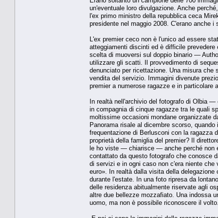
Erano soltanto un campione delle 700 immagini 
un'eventuale loro divulgazione. Anche perché
l'ex primo ministro della repubblica ceca Mir
presidente nel maggio 2008. C'erano anche i 
L'ex premier ceco non è l'unico ad essere stato
atteggiamenti discinti ed è difficile preveder
scelta di muoversi sul doppio binario — Auth
utilizzare gli scatti. Il provvedimento di sequ
denunciato per ricettazione. Una misura che si 
vendita del servizio. Immagini divenute prezi
premier a numerose ragazze e in particolare a
In realtà nell'archivio del fotografo di Olbi
in compagnia di cinque ragazze tra le quali 
moltissime occasioni mondane organizzate dal 
Panorama risale al dicembre scorso, quando il
frequentazione di Berlusconi con la ragazza d
proprietà della famiglia del premier? Il dirett
le ho viste — chiarisce — anche perché non er
contattato da questo fotografo che conosce d
di servizi e in ogni caso non c'era niente c
euro». In realtà dalla visita della delegazion
durante l'estate. In una foto ripresa da lontan
delle residenza abitualmente riservate agli os
altre due bellezze mozzafiato. Una indossa un 
uomo, ma non è possibile riconoscere il volto.