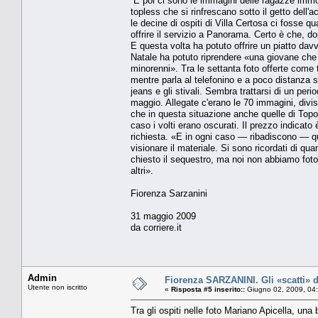
E poi ci sono le immagini delle ragazze immo
topless che si rinfrescano sotto il getto dell
le decine di ospiti di Villa Certosa ci fosse q
offrire il servizio a Panorama. Certo è che, 
E questa volta ha potuto offrire un piatto dav
Natale ha potuto riprendere «una giovane ch
minorenni». Tra le settanta foto offerte come
mentre parla al telefonino e a poco distanza 
jeans e gli stivali. Sembra trattarsi di un per
maggio. Allegate c'erano le 70 immagini, divi
che in questa situazione anche quelle di Topo
caso i volti erano oscurati. Il prezzo indicato
richiesta. «E in ogni caso — ribadiscono — qu
visionare il materiale. Si sono ricordati di
chiesto il sequestro, ma noi non abbiamo foto s
altri».
Fiorenza Sarzanini
31 maggio 2009
da corriere.it
Admin
Fiorenza SARZANINI. Gli «scatti» d
Utente non iscritto
«
Risposta #5 inserito::
Giugno 02, 2009, 04
Tra gli ospiti nelle foto Mariano Apicella, una