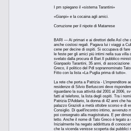
I pm spiegano il «sistema Tarantini»
«Gianpi» e la cocaina agli amici.
Corruzione per il nipote di Matarrese
BARI — Ai primari e ai direttori delle Asl ch
anche costosi regali. Pagava lui i viaggi a C
cene per decine di ospiti. Si occupava di fare 
le feste per gli amici più intimi nella sua vi
svelato dalla procura di Bari.Il pubblico mini
Gianpaolo Tarantini, 35 anni, di associazione 
Greco, il politico del Pdl soprannominato Tato
Fitto con la lista «La Puglia prima di tutto».
La rete che porta a Patrizia - L'imprenditore 
residenze di Silvio Berlusconi deve rispondere
riguardano la sua attività dal 2001 al 2006, sve
fatti al telefono, la lista degli ospiti. Tra i 
Patrizia D'Addario, la donna di 42 anni che ha
palazzo Grazioli a metà ottobre scorso e di ess
Consiglio. Di quell'incontro intimo, avvenuto 
poi consegnato alla magistratura. E per dimost
letto. Anche il nome di Tato Greco è legato a qu
Inizialmente ha negato addirittura di conosce
che la vicenda venisse scoperta dai pubblici m