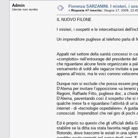
Admin
Fiorenza SARZANINI. I misteri, i sospe
Utente non iscritto
«
Risposta #7 inserito::
Giugno 17, 2009, 12:4
IL NUOVO FILONE
I misteri, i sospetti e le intercettazioni dell'in
Un imprenditore pugliese al telefono parla di 
Appalti nel settore della sanità concessi in c
«complotto» nell’entourage del presidente del 
che riguardano alcune feste organizzate a pala
versamento di soldi alle ragazze invitate a p
appena all’inizio, ma le voci corrono velocem
Dunque non si esclude che possa essere prop
D’Alema per invitare l’op­posizione «a tenersi 
Regio­ni, Raffaele Fitto, pugliese doc, a chie
D’Alema, paven­tando così il sospetto che si ri
qualche mese fa e riguardano l’attività di un
internet - di «tec­nologie ospedaliere». A gui­d
conosciuti. Impren­ditori che nel giro di poch
Ed è proprio su que­sto che gli ufficiali della 
stabilire se la ditta sia sta­ta favorita negli 
Rotondo, dove tra­scorre le estati in una splen
avrebbe avuto rap­porti nel corso degli anni. E 