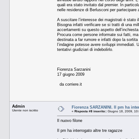
quali era stato in­vitato dal premier. In partic
nelle residenze di Berlusconi per partecipare 
A suscitare l’interesse dei magistrati è stato i
Bisogna infatti verificare se si tratti di una mi
accertamen­ti su questo aspetto dell’in­chiesta
Procura come per­sone informate sui fatti, ma n
destinata a far rumore e infatti dopo la sortit
l’indagine potesse avere sviluppi immediati. Un
tentativi giudiziari di indebolirlo.
Fiorenza Sarzanini
17 giugno 2009
da corriere.it
Admin
Fiorenza SARZANINI. Il pm ha inter
Utente non iscritto
«
Risposta #8 inserito::
Giugno 18, 2009, 10:
Il nuovo filone
Il pm ha interrogato altre tre ragazze