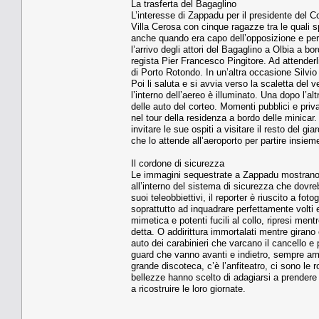
La trasferta del Bagaglino
L’interesse di Zappadu per il presidente del Co
Villa Cero­sa con cinque ragazze tra le quali s
anche quando era capo del­l’opposizione e per i
l’arrivo degli attori del Bagaglino a Olbia a bor
regista Pier Francesco Pingitore. Ad attenderli
di Porto Rotondo. In un’altra occasione Silvio 
Poi li saluta e si avvia verso la scaletta del v
l’interno dell’aereo è il­luminato. Una dopo l
delle auto del corteo. Momenti pubblici e priv
nel tour della residenza a bor­do delle minicar
invitare le sue ospiti a visitare il resto del g
che lo attende all’ae­roporto per partire insieme
Il cordone di sicurezza
Le immagini sequestrate a Zappadu mostrano qu
all’interno del si­stema di sicurezza che do­vre
suoi teleobbiettivi, il reporter è riuscito a fo
soprattutto ad in­quadrare perfettamente volti e 
mimetica e poten­ti fucili al collo, ripresi men­
detta. O addirittura immorta­lati mentre girano c
auto dei cara­binieri che varcano il cancel­lo 
guard che vanno avanti e in­dietro, sempre armat
grande di­scoteca, c’è l’anfiteatro, ci so­no le
bellezze hanno scelto di ada­giarsi a prendere
a ricostrui­re le loro giornate.