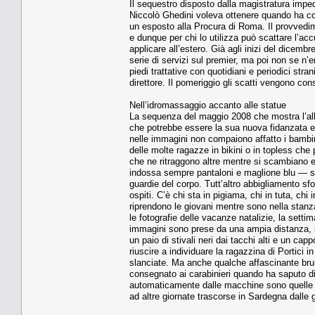
Il sequestro disposto dalla magistratura impedi
Niccolò Ghedi­ni voleva ottenere quando ha con
un esposto alla Procu­ra di Roma. Il provvedime
e dunque per chi lo utilizza può scattare l’accu
applicare all’estero. Già agli inizi del dice
serie di servizi sul premier, ma poi non se n’
piedi trattative con quotidiani e periodici stran
direttore. Il pomeriggio gli scatti vengono con
Nell’idromassaggio accanto alle statue
La sequenza del maggio 2008 che mostra l’all
che potrebbe essere la sua nuova fidanzata e u
nelle im­magini non compaiono affat­to i bambi
delle molte ragaz­ze in bikini o in topless ch
che ne ritraggono altre men­tre si scambiano 
indossa sempre pantaloni e maglione blu — so
guardie del corpo. Tutt’altro abbigliamento s
ospiti. C’è chi sta in pigiama, chi in tuta, ch
riprendono le giovani mentre sono nella stanza,
le fotografie delle vacanze natalizie, la sett
immagini sono prese da una ampia distanza, il 
un paio di stivali neri dai tacchi alti e un ca
riuscire a individuare la ragazzina di Portici in
slanciate. Ma anche qualche affascinan­te brun
consegnato ai carabinieri quando ha saputo di e
automaticamen­te dalle macchine sono quelle 
ad altre giornate trascorse in Sardegna dalle 