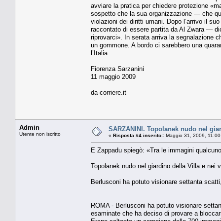
avviare la pratica per chiedere protezio­ne «ma
sospetto che la sua orga­nizzazione — che qui 
violazioni dei dirit­ti umani. Dopo l’arrivo il 
rac­contato di essere partita da Al Zwara — dic
riprovarci». In serata arriva la segnalazione 
un gommo­ne. A bordo ci sarebbero una quarant
l’Italia.
Fiorenza Sarzanini
11 maggio 2009
da corriere.it
Admin
SARZANINI. Topolanek nudo nel giardi
Utente non iscritto
«
Risposta #4 inserito::
Maggio 31, 2009, 11:00
E Zappadu spiegò: «Tra le immagini qualcuno
Topolanek nudo nel giardino della Villa e nei 
Berlusconi ha potuto visionare settanta scatti
ROMA - Berlusconi ha potuto visionare settant
esaminate che ha deciso di provare a bloccarn