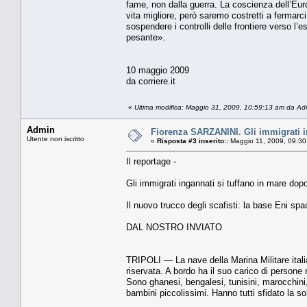
fame, non dalla guerra. La coscien­za dell’Eu
vita migliore, però saremo costretti a fermarci
sospendere i controlli delle frontiere verso l
pesante».
10 maggio 2009
da corriere.it
«
Ultima modifica: Maggio 31, 2009, 10:59:13 am da Ad
Admin
Fiorenza SARZANINI. Gli immigrati in
Utente non iscritto
«
Risposta #3 inserito::
Maggio 11, 2009, 09:30
Il reportage -
Gli immigrati ingannati si tuffano in mare do
Il nuovo trucco degli scafisti: la base Eni spac
DAL NOSTRO INVIATO
TRIPOLI — La nave della Ma­rina Militare italia
riservata. A bordo ha il suo carico di persone
Sono ghanesi, bengalesi, tunisini, marocchini
bambini piccolissimi. Hanno tutti sfidato la sor