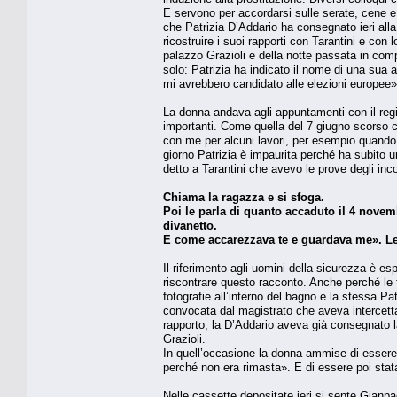
E servono per accordarsi sulle serate, cene e
che Patrizia D’Addario ha consegnato ieri alla
ricostruire i suoi rapporti con Tarantini e con
palazzo Grazioli e della notte passata in com
solo: Patrizia ha indicato il nome di una sua
mi avrebbero candidato alle elezioni europee»
La donna andava agli appuntamenti con il regi
importanti. Come quella del 7 giugno scorso 
con me per alcuni lavori, per esempio quand
giorno Patrizia è impaurita perché ha subito u
detto a Tarantini che avevo le prove degli inc
Chiama la ragazza e si sfoga.
Poi le parla di quanto accaduto il 4 nove
divanetto.
E come accarezzava te e guardava me». Lei 
Il riferimento agli uomini della sicurezza è e
riscontrare questo racconto. Anche perché le
fotografie all’interno del bagno e la stessa P
convocata dal magistrato che aveva intercettat
rapporto, la D’Addario aveva già consegnato 
Grazioli.
In quell’occasione la donna ammise di essere
perché non era rimasta». E di essere poi stat
Nelle cassette depositate ieri si sente Gianpa