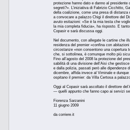
protezione hanno dato e danno al presidente del
segreti?». L’iniziativa di Fabrizio Cicchitto, G
della coalizio­ne, come una presa di distanza da
a convocare a palazzo Chigi il diretto­re del D
avuto esita­zioni: «Se è la mia testa che vogli
la mia comple­ta fiducia», ha risposto. E tanto
Copasir e sarà discussa oggi.
Nel documento, con allegate le cartine che illu
residen­za del premier «confina con abita­zioni
circostan­ze «non consentono una copertura to
che, si sottolinea, è comunque molto più sicura 
Fino all’agosto del 2008 la protezione del pres
sabilità di una divisione dell’Aisi che gestisce 
e dalla polizia, passati però alle di­pendenze d
dicem­bre, affida invece al Viminale e dun­que a
ospitano il premier: da Villa Certosa a palazzo
Oggi al Copasir sarà ascoltato il direttore del
— quelli appunto che fanno capo ai servizi segre
Fiorenza Sarzanini
11 giugno 2009
da corriere.it