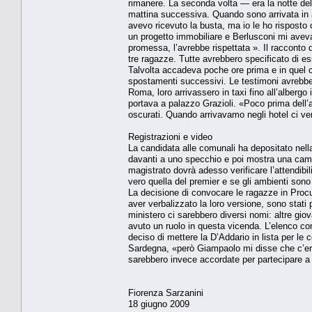
rimanere. La se­conda volta — era la notte de
mattina successiva. Quando sono arrivata in a
avevo ricevuto la busta, ma io le ho risposto c
un progetto im­mobiliare e Berlusconi mi avev
promessa, l’avrebbe ri­spettata ». Il racconto d
tre ra­gazze. Tutte avrebbero speci­ficato di e
Talvolta acca­deva poche ore prima e in quel ca
spostamenti suc­cessivi. Le testimoni avreb­ber
Roma, loro arrivassero in taxi fino all’albergo
portava a pa­lazzo Grazioli. «Poco prima dell’a
oscurati. Quando ar­rivavamo negli hotel ci ve
Registrazioni e video
La candidata alle comuna­li ha depositato nella
davan­ti a uno specchio e poi mo­stra una came
magistrato dovrà adesso verificare l’attendibi­
vero quella del premier e se gli ambienti sono 
La decisione di convocare le ragazze in Procur
aver ver­balizzato la loro versione, so­no stati
ministero ci sareb­bero diversi nomi: altre gio
avuto un ruolo in questa vi­cenda. L’elenco com
deciso di met­tere la D’Addario in lista per le 
Sardegna, «però Giampao­lo mi disse che c’era l
sarebbero inve­ce accordate per partecipare a 
Fiorenza Sarzanini
18 giugno 2009