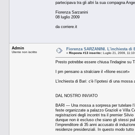
partecipava tra gli altri la sua compagna An
Fiorenza Sarzanini
08 luglio 2009
da corriere.it
Admin
Fiorenza SARZANINI. L'inchiesta di Ba
Utente non iscritto
«
Risposta #13 inserito::
Luglio 21, 2009, 11:1
Presto potrebbe essere chiusa l'indagine su T
I pm pensano a stralciare il «filone escort»
L'inchiesta di Bari: c'è l’ipotesi di una mossa 
DAL NOSTRO INVIATO
BARI — Una mossa a sorpresa per tutelare l’inc
feste organizzate a palazzo Grazioli e Vil­la 
registrazioni degli incontri tra il premier Silv
dunque non è esclu­so che siano gli stessi pubbli
l’imprenditore di 35 anni accusato di induzio
residenze presidenziali. In questo modo tutto