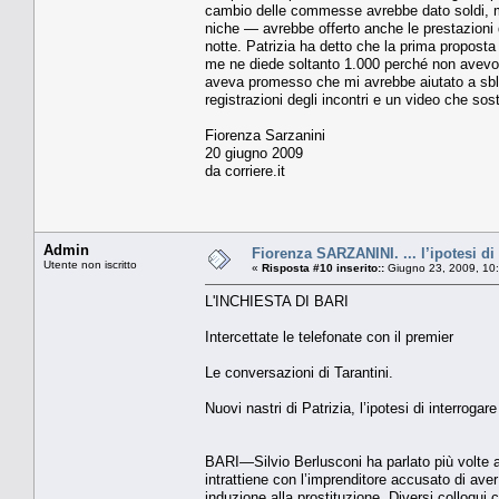
cam­bio delle commesse avrebbe da­to soldi, 
niche — avrebbe offerto anche le prestazioni d
notte. Patrizia ha detto che la pri­ma propos
me ne diede soltan­to 1.000 perché non avevo 
aveva pro­messo che mi avrebbe aiutato a sblo
regi­strazioni degli incontri e un vi­deo che sos
Fiorenza Sarzanini
20 giugno 2009
da corriere.it
Admin
Fiorenza SARZANINI. ... l’ipotesi di
Utente non iscritto
«
Risposta #10 inserito::
Giugno 23, 2009, 10
L'INCHIESTA DI BARI
Intercettate le telefonate con il premier
Le conversazioni di Tarantini.
Nuovi nastri di Patrizia, l’ipotesi di interrogar
BARI—Silvio Berlusconi ha parlato più volte a
intrattiene con l’imprenditore accusato di ave
induzione alla prostituzione. Diversi colloqu