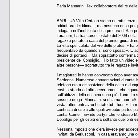
Parla Mannarini, l'ex collaboratore del re delle
BARI—«A Villa Certosa siamo entrati senza es
addirittura dei blindati, ma nessuno ci ha per
indagato nell’inchiesta della procura di Bari 
Tarantini, ha trascorso l’estate del 2008 nell
ragazze portate a casa del premier giura di no
La vita spericolata del «re delle protesi » h
frequentavo da quando si sono sposati». E ade
decise di portarci». Ma soprattutto conferma q
presidente del Consiglio. «Ho fatto un video e
altre persone— soprattutto tra le ragazze in
I magistrati lo hanno convocato dopo aver asco
Sardegna. Numerose conversazioni durante le 
telefono era a disposizione della casa e dunq
così la strada ad altri accertamenti che riguarda
sull’utilizzo della cocaina sono più d’uno. L
sesso e droga. Mannarini si chiama fuori: «So
vista, altrimenti avrei buttato tutti fuori ». In
centinaia di ospiti alle quali avrebbe partec
conta. Come il «white party» che lo stesso M
L’obbligo per gli ospiti era soltanto quello di e
Nessuna imposizione c’era invece per acceder
invitati da Berlusconi. In casa eravamo una d