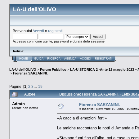
LA-U dell'OLIVO
Benvenuto!
Accedi
o
registrati
.
Accesso con nome utente, password e durata della sessione
Notizie
:
HOME
GUIDA
RICERCA
AGENDA
ACCEDI
REGISTRATI
LA-U dell'OLIVO
>
Forum Pubblico
>
LA-U STORICA 2 -Ante 12 maggio 2023 
>
Fiorenza SARZANINI.
Pagine: [
1
]
2
3
...
19
Autore
Discussione: Fiorenza SARZANINI. (Letto 3842
Admin
Fiorenza SARZANINI.
Utente non iscritto
«
inserito::
Novembre 10, 2007, 10:09:5
«A caccia di emozioni forti»
Le amiche raccontano le notti di Amanda e Ra
«Stavano fuori fino all'alba, poi a casa in c