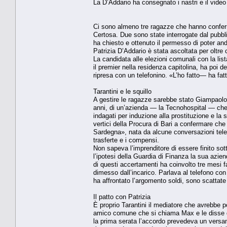
La D’Addario ha consegnato i nastri e il video 
Ci sono almeno tre ragazze che hanno conferma
Certosa. Due sono state interrogate dal pubbli
ha chiesto e ottenuto il permesso di poter an
Patrizia D’Addario è stata ascoltata per oltre
La candidata alle elezioni comunali con la lis
il pre­mier nella residenza capitoli­na, ha poi d
ripresa con un telefonino. «L’ho fatto— ha fa
Tarantini e le squillo
A gestire le ragazze sareb­be stato Giampaolo T
anni, di un’azienda — la Tecnohospi­tal — che s
indagati per induzione alla prostituzione e la 
vertici del­la Procura di Bari a confer­mare ch
Sardegna», nata da al­cune conversazioni telefo
trasferte e i compensi.
Non sapeva l’imprendito­re di essere finito sot
l’ipotesi della Guardia di Finanza la sua azie
di questi accerta­menti ha coinvolto tre mesi 
dimesso dall’incarico. Parla­va al telefono c
ha af­frontato l’argomento soldi, sono scattate 
Il patto con Patrizia
È proprio Tarantini il me­diatore che avrebbe 
ami­co comune che si chiama Max e le disse d
la pri­ma serata l’accordo prevede­va un vers