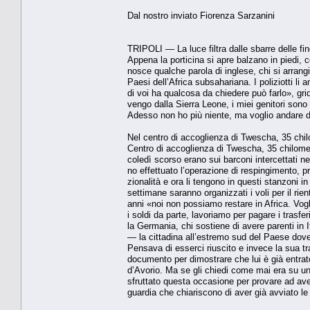
Dal nostro inviato Fiorenza Sarzanini
TRIPOLI — La luce filtra dalle sbarre del­le fi
Appena la porticina si apre balzano in piedi, c
nosce qualche parola di inglese, chi si arran­
Paesi dell’Africa subsahariana. I poliziotti l
di voi ha qualcosa da chiedere può farlo», g
vengo dalla Sierra Leone, i miei genitori so­no 
Adesso non ho più niente, ma voglio anda­re da
Nel centro di accoglienza di Twescha, 35 chilom
Centro di accoglienza di Twescha, 35 chi­lometr
coledì scorso erano sui barconi intercettati ne
no effettuato l’operazione di respingimen­to, p
zionalità e ora li tengono in questi stanzoni 
settimane saranno organizzati i voli per il r
anni «noi non possiamo restare in Afri­ca. Vog
i soldi da parte, lavoriamo per pagare i trasfe
la Germania, chi sostiene di avere parenti in I
— la cittadina all’estremo sud del Paese dove
Pensava di esserci riuscito e inve­ce la sua t
documento per dimostrare che lui è già entrato
d’Avorio. Ma se gli chiedi co­me mai era su un
sfruttato questa occasione per provare ad avere
guardia che chiariscono di aver già avviato le