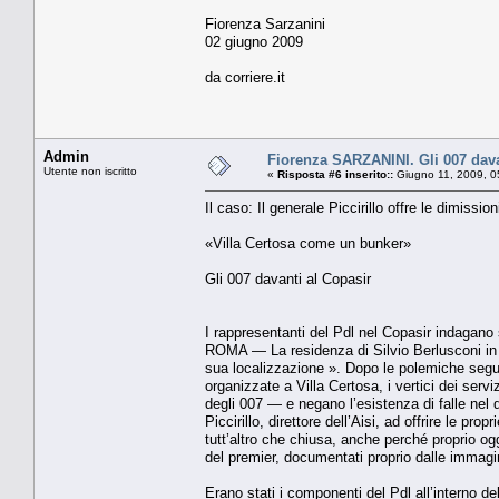
Fiorenza Sarzanini
02 giugno 2009
da corriere.it
Admin
Fiorenza SARZANINI. Gli 007 dava
Utente non iscritto
«
Risposta #6 inserito::
Giugno 11, 2009, 0
Il caso: Il generale Piccirillo offre le dimissio
«Villa Certosa come un bunker»
Gli 007 davanti al Copasir
I rappresentanti del Pdl nel Copasir indagano s
ROMA — La residenza di Silvio Berlusconi in S
sua lo­calizzazione ». Dopo le polemiche segu
organizzate a Villa Cer­tosa, i vertici dei servi
degli 007 — e negano l’esisten­za di falle nel
Picci­rillo, direttore dell’Aisi, ad offrire le p
tutt’altro che chiusa, anche perché proprio oggi
del premier, documentati proprio dalle immagi­n
Erano stati i componenti del Pdl all’interno de