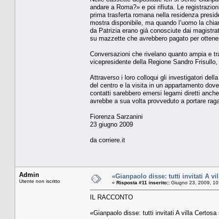
andare a Roma?» e poi rifiuta. Le registrazion
prima trasferta romana nella residenza presid
mostra disponibile, ma quando l’uomo la chiam
da Patrizia erano già conosciute dai magistrati 
su mazzette che avrebbero pagato per ottenere 
Conversazioni che rivelano quanto ampia e tras
vicepresidente della Regione Sandro Frisullo,
Attraverso i loro colloqui gli investigatori de
del centro e la visita in un appartamento dove
contatti sarebbero emersi legami diretti anche
avrebbe a sua volta provveduto a portare raga
Fiorenza Sarzanini
23 giugno 2009
da corriere.it
Admin
«Gianpaolo disse: tutti invitati A vi
Utente non iscritto
«
Risposta #11 inserito::
Giugno 23, 2009, 10
IL RACCONTO
«Gianpaolo disse: tutti invitati A villa Certosa