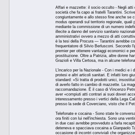
Affari e mazzette: il socio occulto - Negli att
società che fa capo ai fratelli Tarantini. Scri
congiuntamente e allo stesso fine anche se
modus operandi sul territorio regionale, quali pro
mediante la commissione di un numero indefini
illecite a danno del servizio sanitario nazional
amministrativi ovvero a mezzo di atti corruttiv
è la tesi della Procura — Tarantini avrebbe c
frequentatore di Silvio Berlusconi. Secondo l'
premier per ottenere vantaggi economici e per
prostituzione. Oltre a Patrizia, altre donne h
Grazioli e Villa Certosa, ma in alcune telefona
L'incarico per la Nazionale - Con i medici e i 
protesi e altri articoli sanitari. E infatti loro
standard: «Si tratta di prodotti unici, insostit
di averlo fatto in cambio di mazzette. La magg
raccomandazione. È il caso di Vincenzo Petruz
aver «compiuti atti contrari ai suoi doveri ac
interessamento presso i vertici della Lega Calc
presso la sede di Coverciano, visto che il Pet
Telefonate e cocaina - Sono state le conversazio
ora finiti con lui nell'inchiesta. Sono una ven
in due casi avrebbe provveduto a farla recapi
deteneva e spacciava cocaina a Gianpaolo Taran
occasione di incontri conviviali che organizza