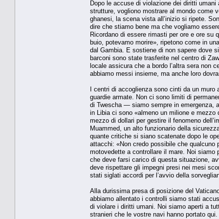
Dopo le accuse di violazione dei diritti umani a
strutture, vogliono mostrare al mon­do come ve
ghanesi, la scena vista all’inizio si ripete. 
dire che stiamo bene ma che vo­gliamo essere l
Ricordano di essere rimasti per ore e ore su q
buio, potevamo morire», ripetono come in una l
dal Gambia. E sostiene di non sapere dove si
barconi sono state trasferite nel centro di Zaw
locale assi­cura che a bordo l’altra sera non
abbia­mo messi insieme, ma anche loro dovran­n
I centri di accoglienza sono cinti da un muro alt
guardie armate. Non ci sono limiti di permanenz
di Twescha — siamo sempre in emergenza, anche
in Libia ci sono «almeno un milione e mezzo di
mezzo di dollari per gesti­re il fenomeno dell
Muammed, un alto funzionario della sicurezza c
quante critiche si siano scatenate dopo le ope
attacchi: «Non credo possibi­le che qualcuno p
motovedette a controllare il ma­re. Noi siamo 
che deve farsi carico di que­sta situazione, av
deve rispettare gli impe­gni presi nei mesi sc
stati siglati accordi per l’avvio della sorvegli
Alla durissima presa di posizione del Va­tican
abbiamo allentato i controlli sia­mo stati acc
di violare i diritti umani. Noi siamo aperti a tu
stranieri che le vostre navi han­no portato qu