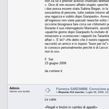
non sa se il premier avesse chiamato diretta
». Dice di non essersi affatto stupito «perché
i due possa essere stata Sabina Began, io 
sessantina di persone, tutte sedute intorno al
una ragazza e subito dopo Gianpaolo». Aveva 
all’ingresso non siete passati neanche sotto i
siccome bisognava fare circa sei chilometri pe
Durante il suo interrogatorio Mannarini, assist
«qualche giorno dopo Gianpaolo fu invitato 
mirassero a «conoscere i rapporti tra Tarantin
affari ». E lei? «Ho detto che il nostro rappo
raccontò un amico e io risposi "buon per lui"»
lo conosco personalmente perché è di Lecce e 
non lo so».
F. Sar.
23 giugno 2009
da corriere.it
Admin
Fiorenza SARZANINI. Corruzione pe
Utente non iscritto
«
Risposta #12 inserito::
Luglio 08, 2009, 12
Le carte
«Regali e festini in cambio di appalti»