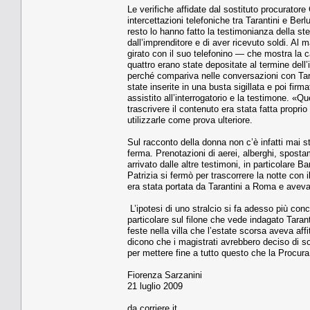
Le verifiche affidate dal sostitu­to procurator
intercetta­zioni telefoniche tra Tarantini e Ber
resto lo hanno fatto la testimonianza della s
dall’imprenditore e di aver ricevuto soldi. Al 
girato con il suo telefonino — che mostra la c
quattro erano state de­positate al termine dell’
perché compariva nelle con­versazioni con Taran
state inserite in una busta sigillata e poi firm
assistito all’in­terrogatorio e la testimone. «Q
trascrivere il contenuto era stata fatta propri
utilizzarle come prova ulteriore.
Sul racconto della donna non c’è infatti mai s
ferma. Prenotazioni di aerei, alber­ghi, spostam
arrivato dalle altre testimoni, in particolare
Patrizia si fermò per trascorrere la notte co
era stata portata da Taranti­ni a Roma e aveva 
L’ipotesi di uno stralcio si fa adesso più con
particolare sul filone che vede in­dagato Taran
feste nella villa che l’estate scorsa aveva aff
dicono che i magistrati avrebbero deciso di sol
per mettere fine a tutto questo che la Procura 
Fiorenza Sarzanini
21 luglio 2009
da corriere.it