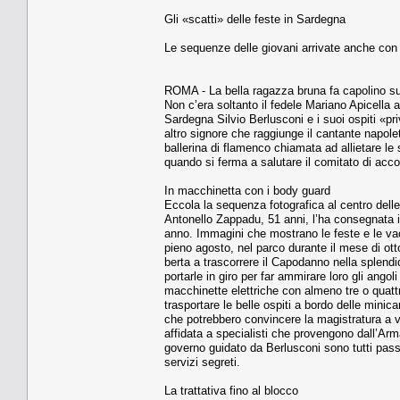
Gli «scatti» delle feste in Sardegna
Le sequenze delle giovani arrivate anche con 
ROMA - La bella ragazza bruna fa capolino sulla
Non c’era soltanto il fedele Mariano Api­cella a
Sardegna Silvio Berlusconi e i suoi ospiti «pr
altro signore che raggiunge il cantante na­pole
balleri­na di flamenco chiamata ad allietare le s
quando si ferma a salutare il comitato di acco­
In macchinetta con i body guard
Eccola la sequenza fotogra­fica al centro delle
Antonello Zappa­du, 51 anni, l’ha consegnata in
anno. Immagini che mostra­no le feste e le vac
pieno agosto, nel parco durante il mese di ot
berta a trascorrere il Capodan­no nella splend
portarle in gi­ro per far ammirare loro gli ango
macchinette elettriche con almeno tre o quattro
trasportare le belle ospiti a bordo delle minica
che potrebbero convincere la ma­gistratura a ve
affidata a specialisti che provengono dall’Arm
gover­no guidato da Berlusconi so­no tutti pass
servizi segreti.
La trattativa fino al blocco