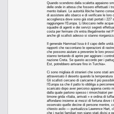
Quando scendono dalla sca­letta appaiono smarri
delle onde in at­tesa che fossero effettuati i tra­
mento italiani. Le autorità libi­che hanno cons
di assistere allo sbarco e di verificare le loro c
accoglienza dove sono già stati portati i 227 str
raggiungere l’Europa. Li bloc­cano nelle acque 
squadre di agen­ti e dei servizi segreti effett
costa per fermare chi entra illegal­mente nel
anche gli scafisti adesso si stanno riorganiz
Il generale Hammad Issa è il capo delle unità in
rapporti che raccontano le operazioni di rastre
che possono aiutare a prevenire le loro pros­si
stan­no tentando di aprire per aggi­rare i contro
nazione Creta. Se questo accor­do per i pattug
Est, potrebbero arrivare fino in Turchia».
Ci sono migliaia di stranieri che sono stati am
attraversato il deserto quando la temperatura 
Gli scafisti cercano di ca­ricarne il più possi
l’Europa sa che il patto lo obbliga a percorrer
scaricato dopo aver percorso appena cento migli
dalla quale partono spesso i ri­morchiatori per 
timone grida «Italia, ar­rivati » e ordina di tuff
affondano insie­me ai mezzi di fortuna dove i tra
os­servato quelle decine di perso­ne mentre, c
chiesto asilo — puntualizza Lawrence Hart, che
che i nuclei fami­liari non siano stati divisi e