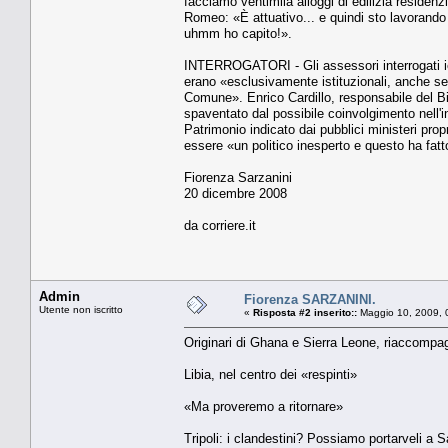
facciamo ventimila alloggi di edilizia residen
Romeo: «È attuativo... e quindi sto lavorando
uhmm ho capito!».
INTERROGATORI - Gli assessori interrogati ie
erano «esclusivamente istituzionali, anche se
Comune». Enrico Cardillo, responsabile del Bi
spaventato dal possibile coinvolgimento nell'in
Patrimonio indicato dai pubblici ministeri pro
essere «un politico inesperto e questo ha fa
Fiorenza Sarzanini
20 dicembre 2008
da corriere.it
Admin
Fiorenza SARZANINI.
Utente non iscritto
«
Risposta #2 inserito::
Maggio 10, 2009, 
Originari di Ghana e Sierra Leone, riaccompag
Libia, nel centro dei «respinti»
«Ma proveremo a ritornare»
Tripoli: i clandestini? Possiamo portarveli a S