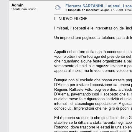
Admin
Fiorenza SARZANINI. I misteri, i sospe
Utente non iscritto
«
Risposta #7 inserito::
Giugno 17, 2009, 12:4
IL NUOVO FILONE
I misteri, i sospetti e le intercettazioni dell'in
Un imprenditore pugliese al telefono parla di 
Appalti nel settore della sanità concessi in c
«complotto» nell’entourage del presidente del 
che riguardano alcune feste organizzate a pala
versamento di soldi alle ragazze invitate a p
appena all’inizio, ma le voci corrono velocem
Dunque non si esclude che possa essere prop
D’Alema per invitare l’op­posizione «a tenersi 
Regio­ni, Raffaele Fitto, pugliese doc, a chie
D’Alema, paven­tando così il sospetto che si ri
qualche mese fa e riguardano l’attività di un
internet - di «tec­nologie ospedaliere». A gui­d
conosciuti. Impren­ditori che nel giro di poch
Ed è proprio su que­sto che gli ufficiali della 
stabilire se la ditta sia sta­ta favorita negli 
Rotondo, dove tra­scorre le estati in una splen
avrebbe avuto rap­porti nel corso degli anni. E 