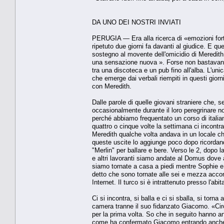
DA UNO DEI NOSTRI INVIATI
PERUGIA — Era alla ricerca di «emozioni forti 
ripetuto due giorni fa davanti al giudice. E q
sostegno al movente dell'omicidio di Meredit
una sensazione nuova ». Forse non bastavano pi
tra una discoteca e un pub fino all'alba. L'un
che emerge dai verbali riempiti in questi gior
con Meredith.
Dalle parole di quelle giovani straniere che, 
occasionalmente durante il loro peregrinare 
perché abbiamo frequentato un corso di italian
quattro o cinque volte la settimana ci incon
Meredith qualche volta andava in un locale 
queste uscite lo aggiunge poco dopo ricordan
"Merlin" per ballare e bere. Verso le 2, dopo
e altri lavoranti siamo andate al Domus dove 
siamo tornate a casa a piedi mentre Sophie e
detto che sono tornate alle sei e mezza acco
Internet. Il turco si è intrattenuto presso l'a
Ci si incontra, si balla e ci si sballa, si to
camera tranne il suo fidanzato Giacomo. «Cir
per la prima volta. So che in seguito hanno 
come ha confermato Giacomo entrando anche ne