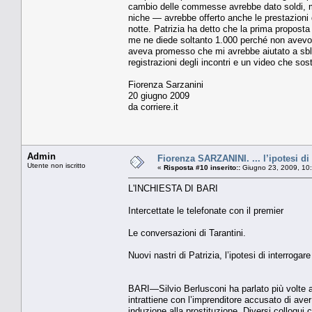
cam­bio delle commesse avrebbe da­to soldi, 
niche — avrebbe offerto anche le prestazioni d
notte. Patrizia ha detto che la pri­ma propos
me ne diede soltan­to 1.000 perché non avevo 
aveva pro­messo che mi avrebbe aiutato a sblo
regi­strazioni degli incontri e un vi­deo che sos
Fiorenza Sarzanini
20 giugno 2009
da corriere.it
Admin
Fiorenza SARZANINI. ... l’ipotesi di
Utente non iscritto
«
Risposta #10 inserito::
Giugno 23, 2009, 10
L'INCHIESTA DI BARI
Intercettate le telefonate con il premier
Le conversazioni di Tarantini.
Nuovi nastri di Patrizia, l’ipotesi di interrogar
BARI—Silvio Berlusconi ha parlato più volte a
intrattiene con l’imprenditore accusato di ave
induzione alla prostituzione. Diversi colloqu