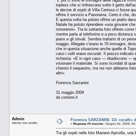
E poi ci sono le immagini delle ragazze immo
topless che si rinfrescano sotto il getto dell
le decine di ospiti di Villa Certosa ci fosse q
offrire il servizio a Panorama. Certo è che, 
E questa volta ha potuto offrire un piatto dav
Natale ha potuto riprendere «una giovane ch
minorenni». Tra le settanta foto offerte come
mentre parla al telefonino e a poco distanza 
jeans e gli stivali. Sembra trattarsi di un per
maggio. Allegate c'erano le 70 immagini, divi
che in questa situazione anche quelle di Topo
caso i volti erano oscurati. Il prezzo indicato
richiesta. «E in ogni caso — ribadiscono — qu
visionare il materiale. Si sono ricordati di
chiesto il sequestro, ma noi non abbiamo foto s
altri».
Fiorenza Sarzanini
31 maggio 2009
da corriere.it
Admin
Fiorenza SARZANINI. Gli «scatti» d
Utente non iscritto
«
Risposta #5 inserito::
Giugno 02, 2009, 04
Tra gli ospiti nelle foto Mariano Apicella, una