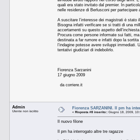
quali era stato in­vitato dal premier. In partic
nelle residenze di Berlusconi per partecipare 
A suscitare l’interesse dei magistrati è stato i
Bisogna infatti verificare se si tratti di una mi
accertamen­ti su questo aspetto dell’in­chiesta
Procura come per­sone informate sui fatti, ma n
destinata a far rumore e infatti dopo la sortit
l’indagine potesse avere sviluppi immediati. Un
tentativi giudiziari di indebolirlo.
Fiorenza Sarzanini
17 giugno 2009
da corriere.it
Admin
Fiorenza SARZANINI. Il pm ha inter
Utente non iscritto
«
Risposta #8 inserito::
Giugno 18, 2009, 10:
Il nuovo filone
Il pm ha interrogato altre tre ragazze