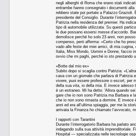
negli alberghi di Roma che erano stati indica­t
entram­be hanno consegnato i docu­menti alla rec
rebbero state poi portate a Pa­lazzo Grazioli. È
presidente del Con­siglio. Durante l’interrogato
Patrizia nella re­sidenza del premier. Ha indica­
tipo di automobile utilizzata. Su que­sti parti
le due possano essersi mes­se d’accordo. Bar
demolisce perché ho solo 23 anni, non posso pe
compenso, però afferma: «Certo che ho preso so
vado alle feste dei miei amici, di mia cugina,
Italia, Miss Mon­do, Uomini e Donne, faccio i
ovvio che mi paghi, perché io sto prestando 
«Botte dal mio ex»
Subito dopo si scaglia contro Patrizia: «L’altr
casa con un giornale che parlava di Patrizia e 
vivere, puoi essere professore o escort, per 
della sua vita, io della mia. E invece ades­so 
è un estraneo. Mi ha detto: 'Allora quando sei
gare che io non sono Patrizia ma Barbara e la
che io non sono ri­masta a dormire. E invece è 
anni ed era al­l’ultima spiaggia, per me la st
arrivata la Finanza ho chiamato l’avvoca­to, 
I rapporti con Tarantini
Durante l’interrogatorio Bar­bara ha parlato anch
indagando sulla sua at­tività imprenditoriale. 
Hospital — specializzata nelle tecnologie osped