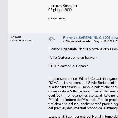
Fiorenza Sarzanini
02 giugno 2009
da corriere.it
Admin
Fiorenza SARZANINI. Gli 007 dava
Utente non iscritto
«
Risposta #6 inserito::
Giugno 11, 2009, 0
Il caso: Il generale Piccirillo offre le dimissio
«Villa Certosa come un bunker»
Gli 007 davanti al Copasir
I rappresentanti del Pdl nel Copasir indagano s
ROMA — La residenza di Silvio Berlusconi in S
sua lo­calizzazione ». Dopo le polemiche segu
organizzate a Villa Cer­tosa, i vertici dei servi
degli 007 — e negano l’esisten­za di falle nel
Picci­rillo, direttore dell’Aisi, ad offrire le p
tutt’altro che chiusa, anche perché proprio oggi
del premier, documentati proprio dalle immagi­n
Erano stati i componenti del Pdl all’interno de