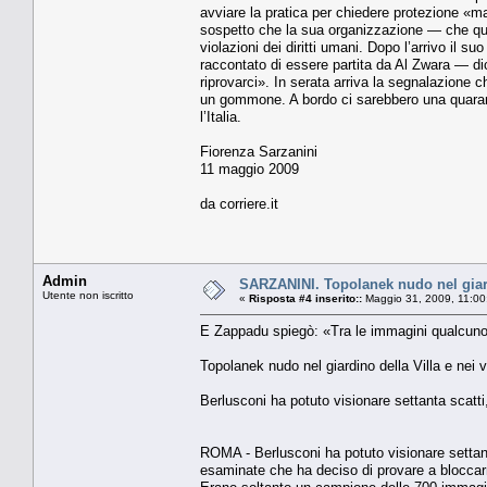
avviare la pratica per chiedere protezio­ne «ma
sospetto che la sua orga­nizzazione — che qui 
violazioni dei dirit­ti umani. Dopo l’arrivo il 
rac­contato di essere partita da Al Zwara — dic
riprovarci». In serata arriva la segnalazione 
un gommo­ne. A bordo ci sarebbero una quarant
l’Italia.
Fiorenza Sarzanini
11 maggio 2009
da corriere.it
Admin
SARZANINI. Topolanek nudo nel giardi
Utente non iscritto
«
Risposta #4 inserito::
Maggio 31, 2009, 11:00
E Zappadu spiegò: «Tra le immagini qualcuno
Topolanek nudo nel giardino della Villa e nei 
Berlusconi ha potuto visionare settanta scatti
ROMA - Berlusconi ha potuto visionare settant
esaminate che ha deciso di provare a bloccarn