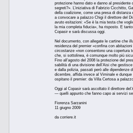
protezione hanno dato e danno al presidente del
segreti?». L’iniziativa di Fabrizio Cicchitto, G
della coalizio­ne, come una presa di distanza da
a convocare a palazzo Chigi il diretto­re del D
avuto esita­zioni: «Se è la mia testa che vogli
la mia comple­ta fiducia», ha risposto. E tanto
Copasir e sarà discussa oggi.
Nel documento, con allegate le cartine che illu
residen­za del premier «confina con abita­zioni
circostan­ze «non consentono una copertura to
che, si sottolinea, è comunque molto più sicura 
Fino all’agosto del 2008 la protezione del pres
sabilità di una divisione dell’Aisi che gestisce 
e dalla polizia, passati però alle di­pendenze d
dicem­bre, affida invece al Viminale e dun­que a
ospitano il premier: da Villa Certosa a palazzo
Oggi al Copasir sarà ascoltato il direttore del
— quelli appunto che fanno capo ai servizi segre
Fiorenza Sarzanini
11 giugno 2009
da corriere.it