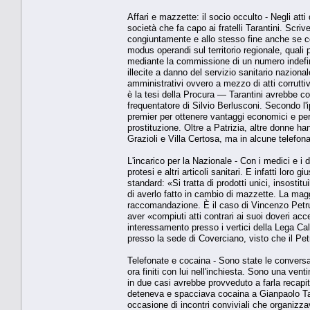
Affari e mazzette: il socio occulto - Negli att
società che fa capo ai fratelli Tarantini. Scri
congiuntamente e allo stesso fine anche se
modus operandi sul territorio regionale, quali pro
mediante la commissione di un numero indefini
illecite a danno del servizio sanitario nazional
amministrativi ovvero a mezzo di atti corruttiv
è la tesi della Procura — Tarantini avrebbe c
frequentatore di Silvio Berlusconi. Secondo l'
premier per ottenere vantaggi economici e per
prostituzione. Oltre a Patrizia, altre donne h
Grazioli e Villa Certosa, ma in alcune telefona
L'incarico per la Nazionale - Con i medici e i 
protesi e altri articoli sanitari. E infatti loro
standard: «Si tratta di prodotti unici, insostit
di averlo fatto in cambio di mazzette. La magg
raccomandazione. È il caso di Vincenzo Petruz
aver «compiuti atti contrari ai suoi doveri ac
interessamento presso i vertici della Lega Calc
presso la sede di Coverciano, visto che il Pet
Telefonate e cocaina - Sono state le conversazio
ora finiti con lui nell'inchiesta. Sono una ven
in due casi avrebbe provveduto a farla recapi
deteneva e spacciava cocaina a Gianpaolo Taran
occasione di incontri conviviali che organizza