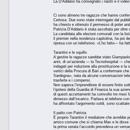
La D’Addario ha consegnato i nastri e il video 
Ci sono almeno tre ragazze che hanno conferma
Certosa. Due sono state interrogate dal pubbli
ha chiesto e ottenuto il permesso di poter an
Patrizia D’Addario è stata ascoltata per oltre
La candidata alle elezioni comunali con la lis
il pre­mier nella residenza capitoli­na, ha poi d
ripresa con un telefonino. «L’ho fatto— ha fa
Tarantini e le squillo
A gestire le ragazze sareb­be stato Giampaolo T
anni, di un’azienda — la Tecnohospi­tal — che s
indagati per induzione alla prostituzione e la 
vertici del­la Procura di Bari a confer­mare ch
Sardegna», nata da al­cune conversazioni telefo
trasferte e i compensi.
Non sapeva l’imprendito­re di essere finito sot
l’ipotesi della Guardia di Finanza la sua azie
di questi accerta­menti ha coinvolto tre mesi 
dimesso dall’incarico. Parla­va al telefono c
ha af­frontato l’argomento soldi, sono scattate 
Il patto con Patrizia
È proprio Tarantini il me­diatore che avrebbe 
ami­co comune che si chiama Max e le disse d
la pri­ma serata l’accordo prevede­va un vers