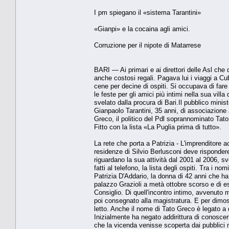
I pm spiegano il «sistema Tarantini»
«Gianpi» e la cocaina agli amici.
Corruzione per il nipote di Matarrese
BARI — Ai primari e ai direttori delle Asl ch
anche costosi regali. Pagava lui i viaggi a C
cene per decine di ospiti. Si occupava di fare 
le feste per gli amici più intimi nella sua vi
svelato dalla procura di Bari.Il pubblico mini
Gianpaolo Tarantini, 35 anni, di associazione 
Greco, il politico del Pdl soprannominato Tato
Fitto con la lista «La Puglia prima di tutto».
La rete che porta a Patrizia - L'imprenditore 
residenze di Silvio Berlusconi deve rispondere
riguardano la sua attività dal 2001 al 2006, sve
fatti al telefono, la lista degli ospiti. Tra i 
Patrizia D'Addario, la donna di 42 anni che ha
palazzo Grazioli a metà ottobre scorso e di ess
Consiglio. Di quell'incontro intimo, avvenuto 
poi consegnato alla magistratura. E per dimost
letto. Anche il nome di Tato Greco è legato a qu
Inizialmente ha negato addirittura di conosce
che la vicenda venisse scoperta dai pubblici m