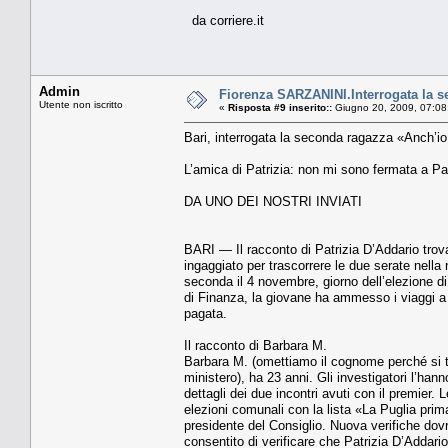
da corriere.it
Admin
Fiorenza SARZANINI.Interrogata la s
Utente non iscritto
«
Risposta #9 inserito::
Giugno 20, 2009, 07:08
Bari, interrogata la seconda ragazza «Anch’io
L’amica di Patrizia: non mi sono fermata a Pal
DA UNO DEI NOSTRI INVIATI
BARI — Il racconto di Patri­zia D’Addario trov
ingaggiato per trascor­rere le due serate nella
seconda il 4 no­vembre, giorno dell’elezione d
di Finan­za, la giovane ha ammesso i viaggi a 
paga­ta.
Il racconto di Barbara M.
Barbara M. (omettiamo il co­gnome perché si tr
ministero), ha 23 anni. Gli investigatori l’hann
dettagli dei due incontri avuti con il premier.
elezioni comunali con la li­sta «La Puglia prima 
presidente del Consi­glio. Nuova verifiche dov
consentito di verificare che Patrizia D’Addario