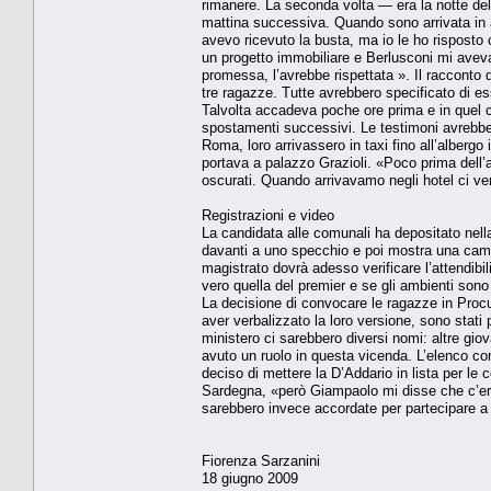
rimanere. La se­conda volta — era la notte de
mattina successiva. Quando sono arrivata in a
avevo ricevuto la busta, ma io le ho risposto c
un progetto im­mobiliare e Berlusconi mi avev
promessa, l’avrebbe ri­spettata ». Il racconto d
tre ra­gazze. Tutte avrebbero speci­ficato di e
Talvolta acca­deva poche ore prima e in quel ca
spostamenti suc­cessivi. Le testimoni avreb­ber
Roma, loro arrivassero in taxi fino all’albergo
portava a pa­lazzo Grazioli. «Poco prima dell’a
oscurati. Quando ar­rivavamo negli hotel ci ve
Registrazioni e video
La candidata alle comuna­li ha depositato nella
davan­ti a uno specchio e poi mo­stra una came
magistrato dovrà adesso verificare l’attendibi­
vero quella del premier e se gli ambienti sono 
La decisione di convocare le ragazze in Procur
aver ver­balizzato la loro versione, so­no stati
ministero ci sareb­bero diversi nomi: altre gio
avuto un ruolo in questa vi­cenda. L’elenco com
deciso di met­tere la D’Addario in lista per le 
Sardegna, «però Giampao­lo mi disse che c’era l
sarebbero inve­ce accordate per partecipare a 
Fiorenza Sarzanini
18 giugno 2009