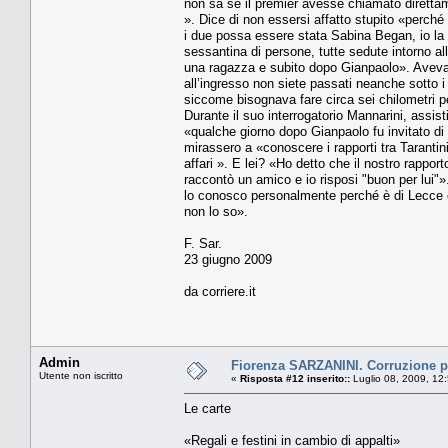
non sa se il premier avesse chiamato diretta
». Dice di non essersi affatto stupito «perché
i due possa essere stata Sabina Began, io 
sessantina di persone, tutte sedute intorno al
una ragazza e subito dopo Gianpaolo». Aveva 
all’ingresso non siete passati neanche sotto i
siccome bisognava fare circa sei chilometri pe
Durante il suo interrogatorio Mannarini, assist
«qualche giorno dopo Gianpaolo fu invitato 
mirassero a «conoscere i rapporti tra Tarantin
affari ». E lei? «Ho detto che il nostro rappo
raccontò un amico e io risposi "buon per lui"»
lo conosco personalmente perché è di Lecce e 
non lo so».
F. Sar.
23 giugno 2009
da corriere.it
Admin
Fiorenza SARZANINI. Corruzione pe
Utente non iscritto
«
Risposta #12 inserito::
Luglio 08, 2009, 12
Le carte
«Regali e festini in cambio di appalti»