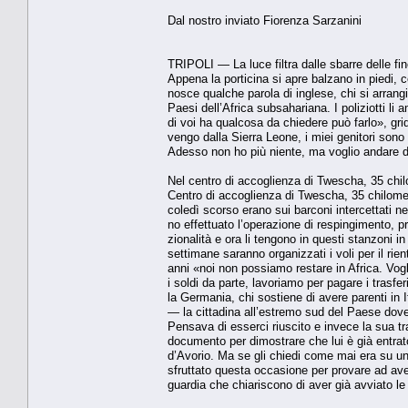
Dal nostro inviato Fiorenza Sarzanini
TRIPOLI — La luce filtra dalle sbarre del­le fi
Appena la porticina si apre balzano in piedi, c
nosce qualche parola di inglese, chi si arran­
Paesi dell’Africa subsahariana. I poliziotti l
di voi ha qualcosa da chiedere può farlo», g
vengo dalla Sierra Leone, i miei genitori so­no 
Adesso non ho più niente, ma voglio anda­re da
Nel centro di accoglienza di Twescha, 35 chilom
Centro di accoglienza di Twescha, 35 chi­lometr
coledì scorso erano sui barconi intercettati ne
no effettuato l’operazione di respingimen­to, p
zionalità e ora li tengono in questi stanzoni 
settimane saranno organizzati i voli per il r
anni «noi non possiamo restare in Afri­ca. Vog
i soldi da parte, lavoriamo per pagare i trasfe
la Germania, chi sostiene di avere parenti in I
— la cittadina all’estremo sud del Paese dove
Pensava di esserci riuscito e inve­ce la sua t
documento per dimostrare che lui è già entrato
d’Avorio. Ma se gli chiedi co­me mai era su un
sfruttato questa occasione per provare ad avere
guardia che chiariscono di aver già avviato le