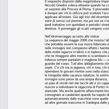
Il sequestro disposto dalla magistratura impedi
Niccolò Ghedi­ni voleva ottenere quando ha con
un esposto alla Procu­ra di Roma. Il provvedime
e dunque per chi lo utilizza può scattare l’accu
applicare all’estero. Già agli inizi del dice
serie di servizi sul premier, ma poi non se n’
piedi trattative con quotidiani e periodici stran
direttore. Il pomeriggio gli scatti vengono con
Nell’idromassaggio accanto alle statue
La sequenza del maggio 2008 che mostra l’all
che potrebbe essere la sua nuova fidanzata e u
nelle im­magini non compaiono affat­to i bambi
delle molte ragaz­ze in bikini o in topless ch
che ne ritraggono altre men­tre si scambiano 
indossa sempre pantaloni e maglione blu — so
guardie del corpo. Tutt’altro abbigliamento s
ospiti. C’è chi sta in pigiama, chi in tuta, ch
riprendono le giovani mentre sono nella stanza,
le fotografie delle vacanze natalizie, la sett
immagini sono prese da una ampia distanza, il 
un paio di stivali neri dai tacchi alti e un ca
riuscire a individuare la ragazzina di Portici in
slanciate. Ma anche qualche affascinan­te brun
consegnato ai carabinieri quando ha saputo di e
automaticamen­te dalle macchine sono quelle 
ad altre giornate trascorse in Sardegna dalle 