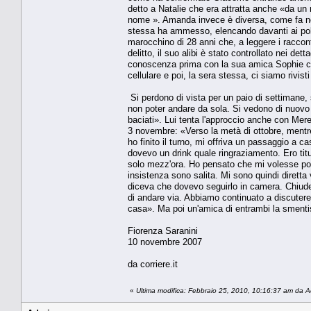
detto a Natalie che era attratta anche «da un 
nome ». Amanda invece è diversa, come fa not
stessa ha ammesso, elencando davanti ai poliz
marocchino di 28 anni che, a leggere i raccon
delitto, il suo alibi è stato controllato nei d
conoscenza prima con la sua amica Sophie con
cellulare e poi, la sera stessa, ci siamo rivis
Si perdono di vista per un paio di settimane,
non poter andare da sola. Si vedono di nuovo 
baciati». Lui tenta l'approccio anche con Mere
3 novembre: «Verso la metà di ottobre, mentr
ho finito il turno, mi offriva un passaggio a c
dovevo un drink quale ringraziamento. Ero tit
solo mezz'ora. Ho pensato che mi volesse port
insistenza sono salita. Mi sono quindi diretta
diceva che dovevo seguirlo in camera. Chiude
di andare via. Abbiamo continuato a discutere
casa». Ma poi un'amica di entrambi la smenti
Fiorenza Saranini
10 novembre 2007
da corriere.it
«
Ultima modifica: Febbraio 25, 2010, 10:16:37 am da 