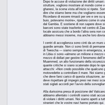
Dopo le accuse di violazione dei diritti umani a
strutture, vogliono mostrare al mon­do come ve
ghanesi, la scena vista all’inizio si ripete. 
dire che stiamo bene ma che vo­gliamo essere l
Ricordano di essere rimasti per ore e ore su q
buio, potevamo morire», ripetono come in una l
dal Gambia. E sostiene di non sapere dove si
barconi sono state trasferite nel centro di Zaw
locale assi­cura che a bordo l’altra sera non
abbia­mo messi insieme, ma anche loro dovran­n
I centri di accoglienza sono cinti da un muro alt
guardie armate. Non ci sono limiti di permanenz
di Twescha — siamo sempre in emergenza, anche
in Libia ci sono «almeno un milione e mezzo di
mezzo di dollari per gesti­re il fenomeno dell
Muammed, un alto funzionario della sicurezza c
quante critiche si siano scatenate dopo le ope
attacchi: «Non credo possibi­le che qualcuno p
motovedette a controllare il ma­re. Noi siamo 
che deve farsi carico di que­sta situazione, av
deve rispettare gli impe­gni presi nei mesi sc
stati siglati accordi per l’avvio della sorvegli
Alla durissima presa di posizione del Va­tican
abbiamo allentato i controlli sia­mo stati acc
di violare i diritti umani. Noi siamo aperti a tu
stranieri che le vostre navi han­no portato qu