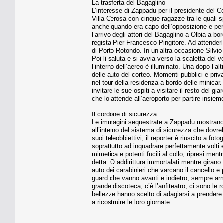
La trasferta del Bagaglino
L’interesse di Zappadu per il presidente del Co
Villa Cero­sa con cinque ragazze tra le quali s
anche quando era capo del­l’opposizione e per i
l’arrivo degli attori del Bagaglino a Olbia a bor
regista Pier Francesco Pingitore. Ad attenderli
di Porto Rotondo. In un’altra occasione Silvio 
Poi li saluta e si avvia verso la scaletta del v
l’interno dell’aereo è il­luminato. Una dopo l
delle auto del corteo. Momenti pubblici e priv
nel tour della residenza a bor­do delle minicar
invitare le sue ospiti a visitare il resto del g
che lo attende all’ae­roporto per partire insieme
Il cordone di sicurezza
Le immagini sequestrate a Zappadu mostrano qu
all’interno del si­stema di sicurezza che do­vre
suoi teleobbiettivi, il reporter è riuscito a fo
soprattutto ad in­quadrare perfettamente volti e 
mimetica e poten­ti fucili al collo, ripresi men­
detta. O addirittura immorta­lati mentre girano c
auto dei cara­binieri che varcano il cancel­lo 
guard che vanno avanti e in­dietro, sempre armat
grande di­scoteca, c’è l’anfiteatro, ci so­no le
bellezze hanno scelto di ada­giarsi a prendere
a ricostrui­re le loro giornate.