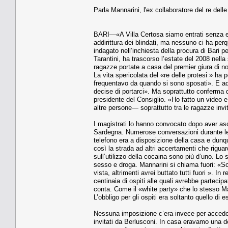
Parla Mannarini, l'ex collaboratore del re delle
BARI—«A Villa Certosa siamo entrati senza es
addirittura dei blindati, ma nessuno ci ha per
indagato nell’inchiesta della procura di Bari 
Tarantini, ha trascorso l’estate del 2008 nell
ragazze portate a casa del premier giura di no
La vita spericolata del «re delle protesi » h
frequentavo da quando si sono sposati». E ade
decise di portarci». Ma soprattutto conferma q
presidente del Consiglio. «Ho fatto un video e
altre persone— soprattutto tra le ragazze in
I magistrati lo hanno convocato dopo aver asco
Sardegna. Numerose conversazioni durante le 
telefono era a disposizione della casa e dunq
così la strada ad altri accertamenti che riguarda
sull’utilizzo della cocaina sono più d’uno. L
sesso e droga. Mannarini si chiama fuori: «So
vista, altrimenti avrei buttato tutti fuori ». In
centinaia di ospiti alle quali avrebbe partec
conta. Come il «white party» che lo stesso M
L’obbligo per gli ospiti era soltanto quello di e
Nessuna imposizione c’era invece per acceder
invitati da Berlusconi. In casa eravamo una d