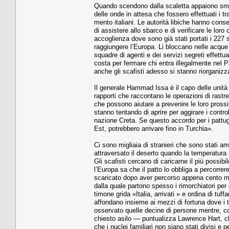
Quando scendono dalla sca­letta appaiono smarri
delle onde in at­tesa che fossero effettuati i tra­
mento italiani. Le autorità libi­che hanno cons
di assistere allo sbarco e di verificare le loro c
accoglienza dove sono già stati portati i 227 str
raggiungere l’Europa. Li bloc­cano nelle acque 
squadre di agen­ti e dei servizi segreti effett
costa per fermare chi entra illegal­mente nel
anche gli scafisti adesso si stanno riorganiz
Il generale Hammad Issa è il capo delle unità in
rapporti che raccontano le operazioni di rastre
che possono aiutare a prevenire le loro pros­si
stan­no tentando di aprire per aggi­rare i contro
nazione Creta. Se questo accor­do per i pattug
Est, potrebbero arrivare fino in Turchia».
Ci sono migliaia di stranieri che sono stati am
attraversato il deserto quando la temperatura 
Gli scafisti cercano di ca­ricarne il più possi
l’Europa sa che il patto lo obbliga a percorrer
scaricato dopo aver percorso appena cento migli
dalla quale partono spesso i ri­morchiatori per 
timone grida «Italia, ar­rivati » e ordina di tuff
affondano insie­me ai mezzi di fortuna dove i tra
os­servato quelle decine di perso­ne mentre, c
chiesto asilo — puntualizza Lawrence Hart, che
che i nuclei fami­liari non siano stati divisi e