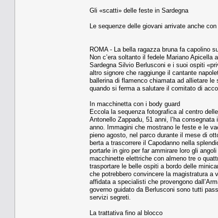
Gli «scatti» delle feste in Sardegna
Le sequenze delle giovani arrivate anche con 
ROMA - La bella ragazza bruna fa capolino sulla
Non c’era soltanto il fedele Mariano Api­cella a
Sardegna Silvio Berlusconi e i suoi ospiti «pr
altro signore che raggiunge il cantante na­pole
balleri­na di flamenco chiamata ad allietare le s
quando si ferma a salutare il comitato di acco­
In macchinetta con i body guard
Eccola la sequenza fotogra­fica al centro delle
Antonello Zappa­du, 51 anni, l’ha consegnata in
anno. Immagini che mostra­no le feste e le vac
pieno agosto, nel parco durante il mese di ot
berta a trascorrere il Capodan­no nella splend
portarle in gi­ro per far ammirare loro gli ango
macchinette elettriche con almeno tre o quattro
trasportare le belle ospiti a bordo delle minica
che potrebbero convincere la ma­gistratura a ve
affidata a specialisti che provengono dall’Arm
gover­no guidato da Berlusconi so­no tutti pass
servizi segreti.
La trattativa fino al blocco