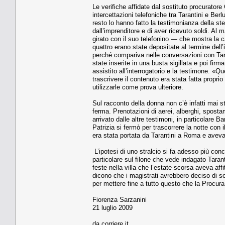
Le verifiche affidate dal sostitu­to procurator
intercetta­zioni telefoniche tra Tarantini e Ber
resto lo hanno fatto la testimonianza della s
dall’imprenditore e di aver ricevuto soldi. Al 
girato con il suo telefonino — che mostra la c
quattro erano state de­positate al termine dell’
perché compariva nelle con­versazioni con Taran
state inserite in una busta sigillata e poi firm
assistito all’in­terrogatorio e la testimone. «Q
trascrivere il contenuto era stata fatta propri
utilizzarle come prova ulteriore.
Sul racconto della donna non c’è infatti mai s
ferma. Prenotazioni di aerei, alber­ghi, spostam
arrivato dalle altre testimoni, in particolare
Patrizia si fermò per trascorrere la notte co
era stata portata da Taranti­ni a Roma e aveva 
L’ipotesi di uno stralcio si fa adesso più con
particolare sul filone che vede in­dagato Taran
feste nella villa che l’estate scorsa aveva aff
dicono che i magistrati avrebbero deciso di sol
per mettere fine a tutto questo che la Procura 
Fiorenza Sarzanini
21 luglio 2009
da corriere.it