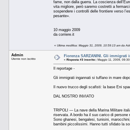
fame, non dalla guerra. La coscien­za dell’Eu
vita migliore, però saremo costretti a fermarci
sospendere i controlli delle frontiere verso l
pesante».
10 maggio 2009
da corriere.it
«
Ultima modifica: Maggio 31, 2009, 10:59:13 am da Ad
Admin
Fiorenza SARZANINI. Gli immigrati in
Utente non iscritto
«
Risposta #3 inserito::
Maggio 11, 2009, 09:30
Il reportage -
Gli immigrati ingannati si tuffano in mare do
Il nuovo trucco degli scafisti: la base Eni spac
DAL NOSTRO INVIATO
TRIPOLI — La nave della Ma­rina Militare italia
riservata. A bordo ha il suo carico di persone
Sono ghanesi, bengalesi, tunisini, marocchini
bambini piccolissimi. Hanno tutti sfidato la sor