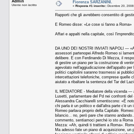
Admin
Fiorenza SARZANINI.
Utente non iscritto
«
Risposta #1 inserito::
Dicembre 20, 2008
Rapporti che gli avrebbero consentito di gesti
E Romeo disse: «Le cose si fanno a Roma»
Affari e appalti nella capitale, così l'impren
DA UNO DEI NOSTRI INVIATI NAPOLI — «A Roma
assessori partenopei Alfredo Romeo si lamenta
delibere. E con Ferdinando Di Mezza, il respon
di gestire un piano per la costruzione di vent
agevolato nell'aggiudicazione dell'appalto per l
politici capitolini saranno trasmessi ai pubbli
intercettazioni telefoniche, comprese quelle ch
aiutato a ribaltare la sentenza del Tar del Laz
IL MEDIATORE - Mediatore della vicenda — alm
Lusetti, parlamentare del Pd nei confronti del 
Alessandra Cacchiarelli smentiscono: «È notor
chi parla è un politico e dall'altra parte c'è
Romeo parlava proprio della Capitale. Romeo:
bilancio... no, però pare che stanno andando
commento, sentiamoci perché io sto a Roma tu
Mezza: «Ah, quindi ti trattieni a Roma». Rome
Ma adesso fate un piano di acquisizione, un 