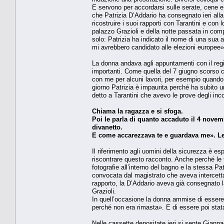
E servono per accordarsi sulle serate, cene e
che Patrizia D’Addario ha consegnato ieri alla
ricostruire i suoi rapporti con Tarantini e con
palazzo Grazioli e della notte passata in com
solo: Patrizia ha indicato il nome di una sua
mi avrebbero candidato alle elezioni europee»
La donna andava agli appuntamenti con il regi
importanti. Come quella del 7 giugno scorso 
con me per alcuni lavori, per esempio quand
giorno Patrizia è impaurita perché ha subito u
detto a Tarantini che avevo le prove degli inc
Chiama la ragazza e si sfoga.
Poi le parla di quanto accaduto il 4 nove
divanetto.
E come accarezzava te e guardava me». Lei 
Il riferimento agli uomini della sicurezza è e
riscontrare questo racconto. Anche perché le
fotografie all’interno del bagno e la stessa P
convocata dal magistrato che aveva intercettat
rapporto, la D’Addario aveva già consegnato 
Grazioli.
In quell’occasione la donna ammise di essere
perché non era rimasta». E di essere poi stat
Nelle cassette depositate ieri si sente Gianpa