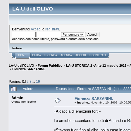
LA-U dell'OLIVO
Benvenuto!
Accedi
o
registrati
.
Accesso con nome utente, password e durata della sessione
Notizie
:
HOME
GUIDA
RICERCA
AGENDA
ACCEDI
REGISTRATI
LA-U dell'OLIVO
>
Forum Pubblico
>
LA-U STORICA 2 -Ante 12 maggio 2023 
>
Fiorenza SARZANINI.
Pagine: [
1
]
2
3
...
19
Autore
Discussione: Fiorenza SARZANINI. (Letto 3833
Admin
Fiorenza SARZANINI.
Utente non iscritto
«
inserito::
Novembre 10, 2007, 10:09:5
«A caccia di emozioni forti»
Le amiche raccontano le notti di Amanda e Ra
«Stavano fuori fino all'alba, poi a casa in c