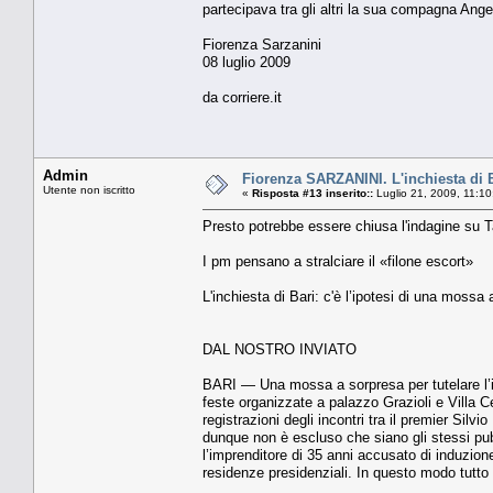
partecipava tra gli altri la sua compagna An
Fiorenza Sarzanini
08 luglio 2009
da corriere.it
Admin
Fiorenza SARZANINI. L'inchiesta di Ba
Utente non iscritto
«
Risposta #13 inserito::
Luglio 21, 2009, 11:1
Presto potrebbe essere chiusa l'indagine su T
I pm pensano a stralciare il «filone escort»
L'inchiesta di Bari: c'è l’ipotesi di una mossa 
DAL NOSTRO INVIATO
BARI — Una mossa a sorpresa per tutelare l’inc
feste organizzate a palazzo Grazioli e Vil­la 
registrazioni degli incontri tra il premier Silv
dunque non è esclu­so che siano gli stessi pubbli
l’imprenditore di 35 anni accusato di induzio
residenze presidenziali. In questo modo tutto