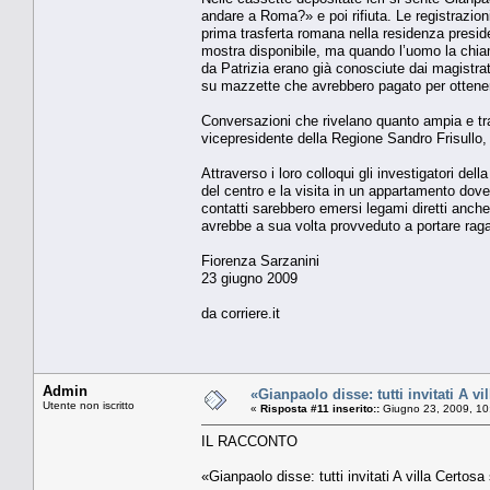
andare a Roma?» e poi rifiuta. Le registrazion
prima trasferta romana nella residenza presid
mostra disponibile, ma quando l’uomo la chiam
da Patrizia erano già conosciute dai magistrati 
su mazzette che avrebbero pagato per ottenere 
Conversazioni che rivelano quanto ampia e tras
vicepresidente della Regione Sandro Frisullo,
Attraverso i loro colloqui gli investigatori de
del centro e la visita in un appartamento dove
contatti sarebbero emersi legami diretti anche
avrebbe a sua volta provveduto a portare raga
Fiorenza Sarzanini
23 giugno 2009
da corriere.it
Admin
«Gianpaolo disse: tutti invitati A vi
Utente non iscritto
«
Risposta #11 inserito::
Giugno 23, 2009, 10
IL RACCONTO
«Gianpaolo disse: tutti invitati A villa Certosa