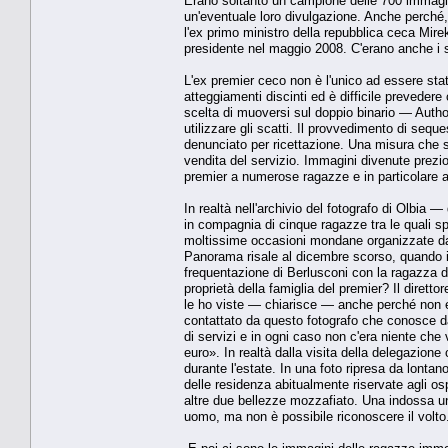
Erano soltanto un campione delle 700 immagini 
un'eventuale loro divulgazione. Anche perché
l'ex primo ministro della repubblica ceca Mir
presidente nel maggio 2008. C'erano anche i 
L'ex premier ceco non è l'unico ad essere stato
atteggiamenti discinti ed è difficile preveder
scelta di muoversi sul doppio binario — Auth
utilizzare gli scatti. Il provvedimento di sequ
denunciato per ricettazione. Una misura che si 
vendita del servizio. Immagini divenute prezi
premier a numerose ragazze e in particolare a
In realtà nell'archivio del fotografo di Olbi
in compagnia di cinque ragazze tra le quali 
moltissime occasioni mondane organizzate dal 
Panorama risale al dicembre scorso, quando il
frequentazione di Berlusconi con la ragazza d
proprietà della famiglia del premier? Il dirett
le ho viste — chiarisce — anche perché non er
contattato da questo fotografo che conosce d
di servizi e in ogni caso non c'era niente c
euro». In realtà dalla visita della delegazion
durante l'estate. In una foto ripresa da lontan
delle residenza abitualmente riservate agli os
altre due bellezze mozzafiato. Una indossa un 
uomo, ma non è possibile riconoscere il volto.