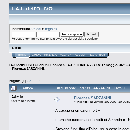
LA-U dell'OLIVO
Benvenuto!
Accedi
o
registrati
.
Accesso con nome utente, password e durata della sessione
Notizie
:
HOME
GUIDA
RICERCA
AGENDA
ACCEDI
REGISTRATI
LA-U dell'OLIVO
>
Forum Pubblico
>
LA-U STORICA 2 -Ante 12 maggio 2023 
>
Fiorenza SARZANINI.
Pagine: [
1
]
2
3
...
19
Autore
Discussione: Fiorenza SARZANINI. (Letto 3833
Admin
Fiorenza SARZANINI.
Utente non iscritto
«
inserito::
Novembre 10, 2007, 10:09:5
«A caccia di emozioni forti»
Le amiche raccontano le notti di Amanda e Ra
«Stavano fuori fino all'alba, poi a casa in c