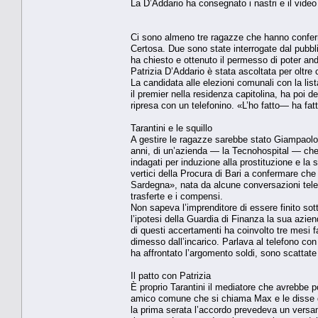
La D’Addario ha consegnato i nastri e il video 
Ci sono almeno tre ragazze che hanno conferma
Certosa. Due sono state interrogate dal pubbli
ha chiesto e ottenuto il permesso di poter an
Patrizia D’Addario è stata ascoltata per oltre
La candidata alle elezioni comunali con la lis
il pre­mier nella residenza capitoli­na, ha poi d
ripresa con un telefonino. «L’ho fatto— ha fa
Tarantini e le squillo
A gestire le ragazze sareb­be stato Giampaolo T
anni, di un’azienda — la Tecnohospi­tal — che s
indagati per induzione alla prostituzione e la 
vertici del­la Procura di Bari a confer­mare ch
Sardegna», nata da al­cune conversazioni telefo
trasferte e i compensi.
Non sapeva l’imprendito­re di essere finito sot
l’ipotesi della Guardia di Finanza la sua azie
di questi accerta­menti ha coinvolto tre mesi 
dimesso dall’incarico. Parla­va al telefono c
ha af­frontato l’argomento soldi, sono scattate 
Il patto con Patrizia
È proprio Tarantini il me­diatore che avrebbe 
ami­co comune che si chiama Max e le disse d
la pri­ma serata l’accordo prevede­va un vers