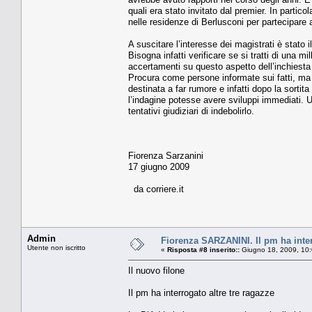
quali era stato in­vitato dal premier. In partic
nelle residenze di Berlusconi per partecipare 
A suscitare l’interesse dei magistrati è stato i
Bisogna infatti verificare se si tratti di una mi
accertamen­ti su questo aspetto dell’in­chiesta
Procura come per­sone informate sui fatti, ma n
destinata a far rumore e infatti dopo la sortit
l’indagine potesse avere sviluppi immediati. Un
tentativi giudiziari di indebolirlo.
Fiorenza Sarzanini
17 giugno 2009
da corriere.it
Admin
Fiorenza SARZANINI. Il pm ha inter
Utente non iscritto
«
Risposta #8 inserito::
Giugno 18, 2009, 10:
Il nuovo filone
Il pm ha interrogato altre tre ragazze