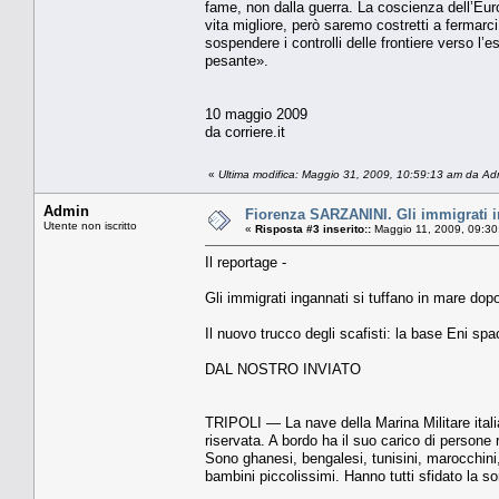
fame, non dalla guerra. La coscien­za dell’Eu
vita migliore, però saremo costretti a fermarci
sospendere i controlli delle frontiere verso l
pesante».
10 maggio 2009
da corriere.it
«
Ultima modifica: Maggio 31, 2009, 10:59:13 am da Ad
Admin
Fiorenza SARZANINI. Gli immigrati in
Utente non iscritto
«
Risposta #3 inserito::
Maggio 11, 2009, 09:30
Il reportage -
Gli immigrati ingannati si tuffano in mare do
Il nuovo trucco degli scafisti: la base Eni spac
DAL NOSTRO INVIATO
TRIPOLI — La nave della Ma­rina Militare italia
riservata. A bordo ha il suo carico di persone
Sono ghanesi, bengalesi, tunisini, marocchini
bambini piccolissimi. Hanno tutti sfidato la sor