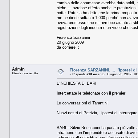
cam­bio delle commesse avrebbe da­to soldi, 
niche — avrebbe offerto anche le prestazioni d
notte. Patrizia ha detto che la pri­ma propos
me ne diede soltan­to 1.000 perché non avevo 
aveva pro­messo che mi avrebbe aiutato a sblo
regi­strazioni degli incontri e un vi­deo che sos
Fiorenza Sarzanini
20 giugno 2009
da corriere.it
Admin
Fiorenza SARZANINI. ... l’ipotesi di
Utente non iscritto
«
Risposta #10 inserito::
Giugno 23, 2009, 10
L'INCHIESTA DI BARI
Intercettate le telefonate con il premier
Le conversazioni di Tarantini.
Nuovi nastri di Patrizia, l’ipotesi di interrogar
BARI—Silvio Berlusconi ha parlato più volte a
intrattiene con l’imprenditore accusato di ave
induzione alla prostituzione. Diversi colloqu