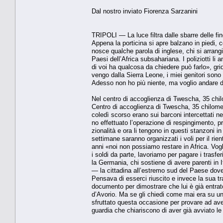
Dal nostro inviato Fiorenza Sarzanini
TRIPOLI — La luce filtra dalle sbarre del­le fi
Appena la porticina si apre balzano in piedi, c
nosce qualche parola di inglese, chi si arran­
Paesi dell’Africa subsahariana. I poliziotti l
di voi ha qualcosa da chiedere può farlo», g
vengo dalla Sierra Leone, i miei genitori so­no 
Adesso non ho più niente, ma voglio anda­re da
Nel centro di accoglienza di Twescha, 35 chilom
Centro di accoglienza di Twescha, 35 chi­lometr
coledì scorso erano sui barconi intercettati ne
no effettuato l’operazione di respingimen­to, p
zionalità e ora li tengono in questi stanzoni 
settimane saranno organizzati i voli per il r
anni «noi non possiamo restare in Afri­ca. Vog
i soldi da parte, lavoriamo per pagare i trasfe
la Germania, chi sostiene di avere parenti in I
— la cittadina all’estremo sud del Paese dove
Pensava di esserci riuscito e inve­ce la sua t
documento per dimostrare che lui è già entrato
d’Avorio. Ma se gli chiedi co­me mai era su un
sfruttato questa occasione per provare ad avere
guardia che chiariscono di aver già avviato le