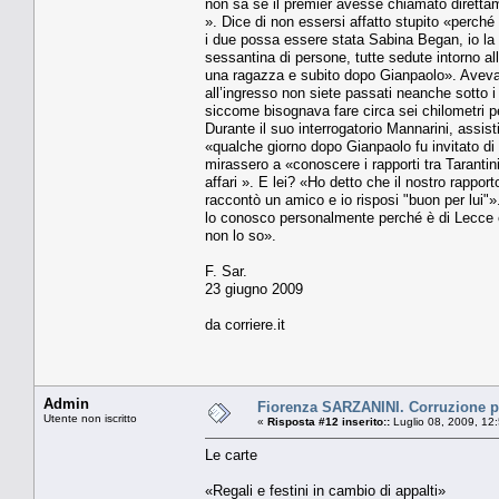
non sa se il premier avesse chiamato diretta
». Dice di non essersi affatto stupito «perché
i due possa essere stata Sabina Began, io 
sessantina di persone, tutte sedute intorno al
una ragazza e subito dopo Gianpaolo». Aveva 
all’ingresso non siete passati neanche sotto i
siccome bisognava fare circa sei chilometri pe
Durante il suo interrogatorio Mannarini, assist
«qualche giorno dopo Gianpaolo fu invitato 
mirassero a «conoscere i rapporti tra Tarantin
affari ». E lei? «Ho detto che il nostro rappo
raccontò un amico e io risposi "buon per lui"»
lo conosco personalmente perché è di Lecce e 
non lo so».
F. Sar.
23 giugno 2009
da corriere.it
Admin
Fiorenza SARZANINI. Corruzione pe
Utente non iscritto
«
Risposta #12 inserito::
Luglio 08, 2009, 12
Le carte
«Regali e festini in cambio di appalti»