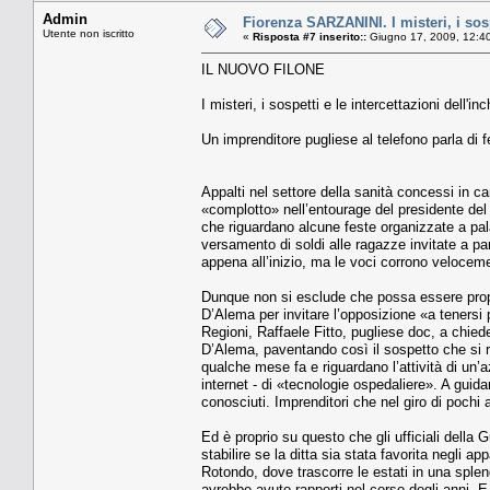
Admin
Fiorenza SARZANINI. I misteri, i sospe
Utente non iscritto
«
Risposta #7 inserito::
Giugno 17, 2009, 12:4
IL NUOVO FILONE
I misteri, i sospetti e le intercettazioni dell'in
Un imprenditore pugliese al telefono parla di 
Appalti nel settore della sanità concessi in c
«complotto» nell’entourage del presidente del 
che riguardano alcune feste organizzate a pala
versamento di soldi alle ragazze invitate a p
appena all’inizio, ma le voci corrono velocem
Dunque non si esclude che possa essere prop
D’Alema per invitare l’op­posizione «a tenersi 
Regio­ni, Raffaele Fitto, pugliese doc, a chie
D’Alema, paven­tando così il sospetto che si ri
qualche mese fa e riguardano l’attività di un
internet - di «tec­nologie ospedaliere». A gui­d
conosciuti. Impren­ditori che nel giro di poch
Ed è proprio su que­sto che gli ufficiali della 
stabilire se la ditta sia sta­ta favorita negli 
Rotondo, dove tra­scorre le estati in una splen
avrebbe avuto rap­porti nel corso degli anni. E 