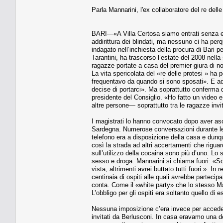
Parla Mannarini, l'ex collaboratore del re delle
BARI—«A Villa Certosa siamo entrati senza es
addirittura dei blindati, ma nessuno ci ha per
indagato nell’inchiesta della procura di Bari 
Tarantini, ha trascorso l’estate del 2008 nell
ragazze portate a casa del premier giura di no
La vita spericolata del «re delle protesi » h
frequentavo da quando si sono sposati». E ade
decise di portarci». Ma soprattutto conferma q
presidente del Consiglio. «Ho fatto un video e
altre persone— soprattutto tra le ragazze in
I magistrati lo hanno convocato dopo aver asco
Sardegna. Numerose conversazioni durante le 
telefono era a disposizione della casa e dunq
così la strada ad altri accertamenti che riguarda
sull’utilizzo della cocaina sono più d’uno. L
sesso e droga. Mannarini si chiama fuori: «So
vista, altrimenti avrei buttato tutti fuori ». In
centinaia di ospiti alle quali avrebbe partec
conta. Come il «white party» che lo stesso M
L’obbligo per gli ospiti era soltanto quello di e
Nessuna imposizione c’era invece per acceder
invitati da Berlusconi. In casa eravamo una d