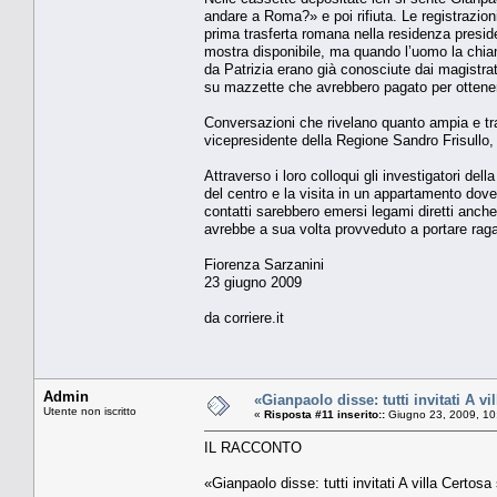
andare a Roma?» e poi rifiuta. Le registrazion
prima trasferta romana nella residenza presid
mostra disponibile, ma quando l’uomo la chiam
da Patrizia erano già conosciute dai magistrati 
su mazzette che avrebbero pagato per ottenere 
Conversazioni che rivelano quanto ampia e tras
vicepresidente della Regione Sandro Frisullo,
Attraverso i loro colloqui gli investigatori de
del centro e la visita in un appartamento dove
contatti sarebbero emersi legami diretti anche
avrebbe a sua volta provveduto a portare raga
Fiorenza Sarzanini
23 giugno 2009
da corriere.it
Admin
«Gianpaolo disse: tutti invitati A vi
Utente non iscritto
«
Risposta #11 inserito::
Giugno 23, 2009, 10
IL RACCONTO
«Gianpaolo disse: tutti invitati A villa Certosa