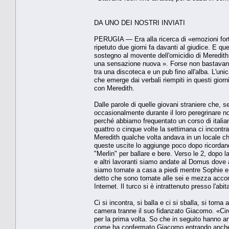
DA UNO DEI NOSTRI INVIATI
PERUGIA — Era alla ricerca di «emozioni forti 
ripetuto due giorni fa davanti al giudice. E q
sostegno al movente dell'omicidio di Meredit
una sensazione nuova ». Forse non bastavano pi
tra una discoteca e un pub fino all'alba. L'un
che emerge dai verbali riempiti in questi gior
con Meredith.
Dalle parole di quelle giovani straniere che, 
occasionalmente durante il loro peregrinare 
perché abbiamo frequentato un corso di italian
quattro o cinque volte la settimana ci incon
Meredith qualche volta andava in un locale 
queste uscite lo aggiunge poco dopo ricordan
"Merlin" per ballare e bere. Verso le 2, dopo
e altri lavoranti siamo andate al Domus dove 
siamo tornate a casa a piedi mentre Sophie e
detto che sono tornate alle sei e mezza acco
Internet. Il turco si è intrattenuto presso l'a
Ci si incontra, si balla e ci si sballa, si to
camera tranne il suo fidanzato Giacomo. «Cir
per la prima volta. So che in seguito hanno 
come ha confermato Giacomo entrando anche ne