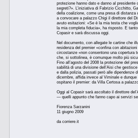
protezione hanno dato e danno al presidente del
segreti?». L’iniziativa di Fabrizio Cicchitto, G
della coalizio­ne, come una presa di distanza da
a convocare a palazzo Chigi il diretto­re del D
avuto esita­zioni: «Se è la mia testa che vogli
la mia comple­ta fiducia», ha risposto. E tanto
Copasir e sarà discussa oggi.
Nel documento, con allegate le cartine che illu
residen­za del premier «confina con abita­zioni
circostan­ze «non consentono una copertura to
che, si sottolinea, è comunque molto più sicura 
Fino all’agosto del 2008 la protezione del pres
sabilità di una divisione dell’Aisi che gestisce 
e dalla polizia, passati però alle di­pendenze d
dicem­bre, affida invece al Viminale e dun­que a
ospitano il premier: da Villa Certosa a palazzo
Oggi al Copasir sarà ascoltato il direttore del
— quelli appunto che fanno capo ai servizi segre
Fiorenza Sarzanini
11 giugno 2009
da corriere.it