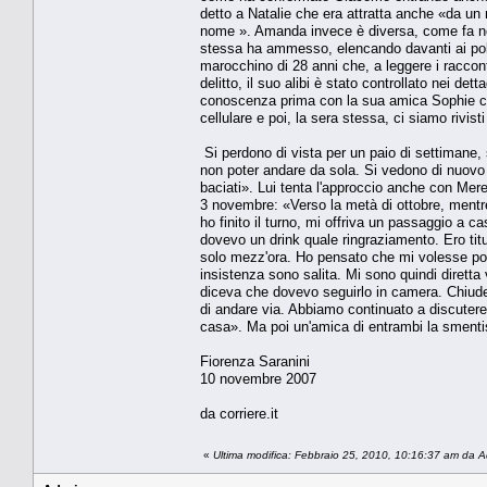
detto a Natalie che era attratta anche «da un 
nome ». Amanda invece è diversa, come fa not
stessa ha ammesso, elencando davanti ai poliz
marocchino di 28 anni che, a leggere i raccon
delitto, il suo alibi è stato controllato nei d
conoscenza prima con la sua amica Sophie con
cellulare e poi, la sera stessa, ci siamo rivis
Si perdono di vista per un paio di settimane,
non poter andare da sola. Si vedono di nuovo 
baciati». Lui tenta l'approccio anche con Mere
3 novembre: «Verso la metà di ottobre, mentr
ho finito il turno, mi offriva un passaggio a c
dovevo un drink quale ringraziamento. Ero tit
solo mezz'ora. Ho pensato che mi volesse port
insistenza sono salita. Mi sono quindi diretta
diceva che dovevo seguirlo in camera. Chiude
di andare via. Abbiamo continuato a discutere
casa». Ma poi un'amica di entrambi la smenti
Fiorenza Saranini
10 novembre 2007
da corriere.it
«
Ultima modifica: Febbraio 25, 2010, 10:16:37 am da 