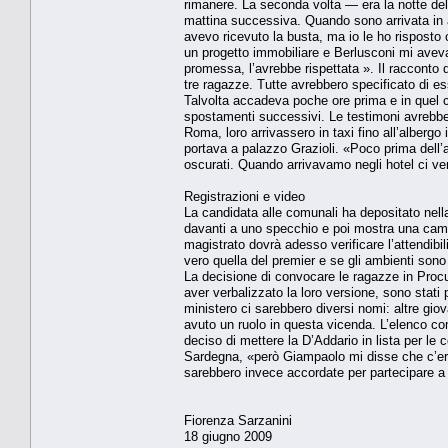
rimanere. La se­conda volta — era la notte de
mattina successiva. Quando sono arrivata in a
avevo ricevuto la busta, ma io le ho risposto c
un progetto im­mobiliare e Berlusconi mi avev
promessa, l’avrebbe ri­spettata ». Il racconto d
tre ra­gazze. Tutte avrebbero speci­ficato di e
Talvolta acca­deva poche ore prima e in quel ca
spostamenti suc­cessivi. Le testimoni avreb­ber
Roma, loro arrivassero in taxi fino all’albergo
portava a pa­lazzo Grazioli. «Poco prima dell’a
oscurati. Quando ar­rivavamo negli hotel ci ve
Registrazioni e video
La candidata alle comuna­li ha depositato nella
davan­ti a uno specchio e poi mo­stra una came
magistrato dovrà adesso verificare l’attendibi­
vero quella del premier e se gli ambienti sono 
La decisione di convocare le ragazze in Procur
aver ver­balizzato la loro versione, so­no stati
ministero ci sareb­bero diversi nomi: altre gio
avuto un ruolo in questa vi­cenda. L’elenco com
deciso di met­tere la D’Addario in lista per le 
Sardegna, «però Giampao­lo mi disse che c’era l
sarebbero inve­ce accordate per partecipare a 
Fiorenza Sarzanini
18 giugno 2009