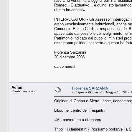
facciamo ventimila alloggi di edilizia residen
Romeo: «È attuativo... e quindi sto lavorando
uhmm ho capito!».
INTERROGATORI - Gli assessori interrogati ie
erano «esclusivamente istituzionali, anche se
Comune». Enrico Cardillo, responsabile del Bi
spaventato dal possibile coinvolgimento nell'in
Patrimonio indicato dai pubblici ministeri pro
essere «un politico inesperto e questo ha fa
Fiorenza Sarzanini
20 dicembre 2008
da corriere.it
Admin
Fiorenza SARZANINI.
Utente non iscritto
«
Risposta #2 inserito::
Maggio 10, 2009, 
Originari di Ghana e Sierra Leone, riaccompag
Libia, nel centro dei «respinti»
«Ma proveremo a ritornare»
Tripoli: i clandestini? Possiamo portarveli a S