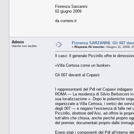
Fiorenza Sarzanini
02 giugno 2009
da corriere.it
Admin
Fiorenza SARZANINI. Gli 007 dava
Utente non iscritto
«
Risposta #6 inserito::
Giugno 11, 2009, 0
Il caso: Il generale Piccirillo offre le dimissio
«Villa Certosa come un bunker»
Gli 007 davanti al Copasir
I rappresentanti del Pdl nel Copasir indagano s
ROMA — La residenza di Silvio Berlusconi in S
sua lo­calizzazione ». Dopo le polemiche segu
organizzate a Villa Cer­tosa, i vertici dei servi
degli 007 — e negano l’esisten­za di falle nel
Picci­rillo, direttore dell’Aisi, ad offrire le p
tutt’altro che chiusa, anche perché proprio oggi
del premier, documentati proprio dalle immagi­n
Erano stati i componenti del Pdl all’interno de