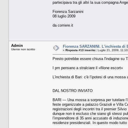
partecipava tra gli altri la sua compagna An
Fiorenza Sarzanini
08 luglio 2009
da corriere.it
Admin
Fiorenza SARZANINI. L'inchiesta di Ba
Utente non iscritto
«
Risposta #13 inserito::
Luglio 21, 2009, 11:1
Presto potrebbe essere chiusa l'indagine su T
I pm pensano a stralciare il «filone escort»
L'inchiesta di Bari: c'è l’ipotesi di una mossa 
DAL NOSTRO INVIATO
BARI — Una mossa a sorpresa per tutelare l’inc
feste organizzate a palazzo Grazioli e Vil­la 
registrazioni degli incontri tra il premier Silv
dunque non è esclu­so che siano gli stessi pubbli
l’imprenditore di 35 anni accusato di induzio
residenze presidenziali. In questo modo tutto