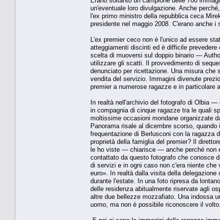
Erano soltanto un campione delle 700 immagini 
un'eventuale loro divulgazione. Anche perché
l'ex primo ministro della repubblica ceca Mir
presidente nel maggio 2008. C'erano anche i 
L'ex premier ceco non è l'unico ad essere stato
atteggiamenti discinti ed è difficile preveder
scelta di muoversi sul doppio binario — Auth
utilizzare gli scatti. Il provvedimento di sequ
denunciato per ricettazione. Una misura che si 
vendita del servizio. Immagini divenute prezi
premier a numerose ragazze e in particolare a
In realtà nell'archivio del fotografo di Olbi
in compagnia di cinque ragazze tra le quali 
moltissime occasioni mondane organizzate dal 
Panorama risale al dicembre scorso, quando il
frequentazione di Berlusconi con la ragazza d
proprietà della famiglia del premier? Il dirett
le ho viste — chiarisce — anche perché non er
contattato da questo fotografo che conosce d
di servizi e in ogni caso non c'era niente c
euro». In realtà dalla visita della delegazion
durante l'estate. In una foto ripresa da lontan
delle residenza abitualmente riservate agli os
altre due bellezze mozzafiato. Una indossa un 
uomo, ma non è possibile riconoscere il volto.