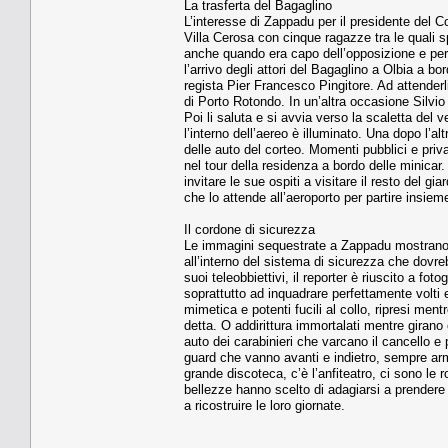
La trasferta del Bagaglino
L’interesse di Zappadu per il presidente del Co
Villa Cero­sa con cinque ragazze tra le quali s
anche quando era capo del­l’opposizione e per i
l’arrivo degli attori del Bagaglino a Olbia a bor
regista Pier Francesco Pingitore. Ad attenderli
di Porto Rotondo. In un’altra occasione Silvio 
Poi li saluta e si avvia verso la scaletta del v
l’interno dell’aereo è il­luminato. Una dopo l
delle auto del corteo. Momenti pubblici e priv
nel tour della residenza a bor­do delle minicar
invitare le sue ospiti a visitare il resto del g
che lo attende all’ae­roporto per partire insieme
Il cordone di sicurezza
Le immagini sequestrate a Zappadu mostrano qu
all’interno del si­stema di sicurezza che do­vre
suoi teleobbiettivi, il reporter è riuscito a fo
soprattutto ad in­quadrare perfettamente volti e 
mimetica e poten­ti fucili al collo, ripresi men­
detta. O addirittura immorta­lati mentre girano c
auto dei cara­binieri che varcano il cancel­lo 
guard che vanno avanti e in­dietro, sempre armat
grande di­scoteca, c’è l’anfiteatro, ci so­no le
bellezze hanno scelto di ada­giarsi a prendere
a ricostrui­re le loro giornate.