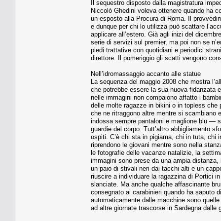
Il sequestro disposto dalla magistratura impedi
Niccolò Ghedi­ni voleva ottenere quando ha con
un esposto alla Procu­ra di Roma. Il provvedime
e dunque per chi lo utilizza può scattare l’accu
applicare all’estero. Già agli inizi del dice
serie di servizi sul premier, ma poi non se n’
piedi trattative con quotidiani e periodici stran
direttore. Il pomeriggio gli scatti vengono con
Nell’idromassaggio accanto alle statue
La sequenza del maggio 2008 che mostra l’all
che potrebbe essere la sua nuova fidanzata e u
nelle im­magini non compaiono affat­to i bambi
delle molte ragaz­ze in bikini o in topless ch
che ne ritraggono altre men­tre si scambiano 
indossa sempre pantaloni e maglione blu — so
guardie del corpo. Tutt’altro abbigliamento s
ospiti. C’è chi sta in pigiama, chi in tuta, ch
riprendono le giovani mentre sono nella stanza,
le fotografie delle vacanze natalizie, la sett
immagini sono prese da una ampia distanza, il 
un paio di stivali neri dai tacchi alti e un ca
riuscire a individuare la ragazzina di Portici in
slanciate. Ma anche qualche affascinan­te brun
consegnato ai carabinieri quando ha saputo di e
automaticamen­te dalle macchine sono quelle 
ad altre giornate trascorse in Sardegna dalle 