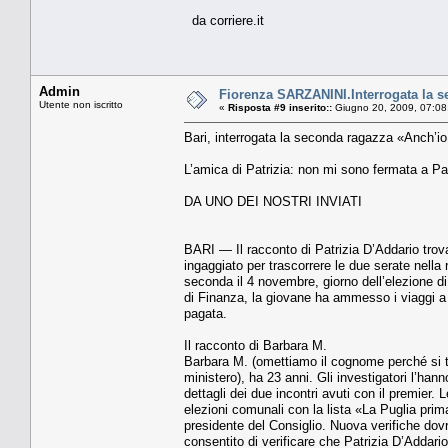
da corriere.it
Admin
Fiorenza SARZANINI.Interrogata la s
Utente non iscritto
«
Risposta #9 inserito::
Giugno 20, 2009, 07:08
Bari, interrogata la seconda ragazza «Anch’io
L’amica di Patrizia: non mi sono fermata a Pal
DA UNO DEI NOSTRI INVIATI
BARI — Il racconto di Patri­zia D’Addario trov
ingaggiato per trascor­rere le due serate nella
seconda il 4 no­vembre, giorno dell’elezione d
di Finan­za, la giovane ha ammesso i viaggi a 
paga­ta.
Il racconto di Barbara M.
Barbara M. (omettiamo il co­gnome perché si tr
ministero), ha 23 anni. Gli investigatori l’hann
dettagli dei due incontri avuti con il premier.
elezioni comunali con la li­sta «La Puglia prima 
presidente del Consi­glio. Nuova verifiche dov
consentito di verificare che Patrizia D’Addario