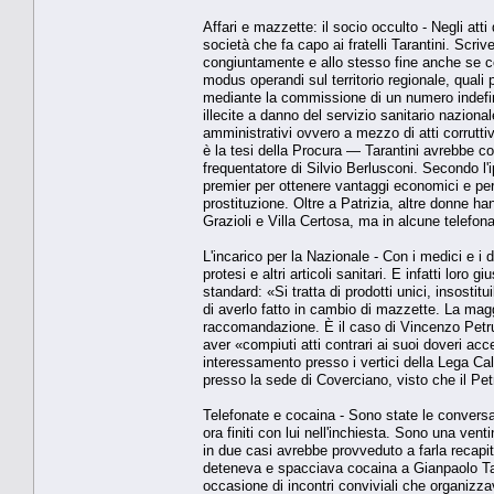
Affari e mazzette: il socio occulto - Negli att
società che fa capo ai fratelli Tarantini. Scri
congiuntamente e allo stesso fine anche se
modus operandi sul territorio regionale, quali pro
mediante la commissione di un numero indefini
illecite a danno del servizio sanitario nazional
amministrativi ovvero a mezzo di atti corruttiv
è la tesi della Procura — Tarantini avrebbe c
frequentatore di Silvio Berlusconi. Secondo l'
premier per ottenere vantaggi economici e per
prostituzione. Oltre a Patrizia, altre donne h
Grazioli e Villa Certosa, ma in alcune telefona
L'incarico per la Nazionale - Con i medici e i 
protesi e altri articoli sanitari. E infatti loro
standard: «Si tratta di prodotti unici, insostit
di averlo fatto in cambio di mazzette. La magg
raccomandazione. È il caso di Vincenzo Petruz
aver «compiuti atti contrari ai suoi doveri ac
interessamento presso i vertici della Lega Calc
presso la sede di Coverciano, visto che il Pet
Telefonate e cocaina - Sono state le conversazio
ora finiti con lui nell'inchiesta. Sono una ven
in due casi avrebbe provveduto a farla recapi
deteneva e spacciava cocaina a Gianpaolo Taran
occasione di incontri conviviali che organizza