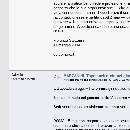
avviare la pratica per chiedere protezio­ne «ma
sospetto che la sua orga­nizzazione — che qui 
violazioni dei dirit­ti umani. Dopo l’arrivo il 
rac­contato di essere partita da Al Zwara — dic
riprovarci». In serata arriva la segnalazione 
un gommo­ne. A bordo ci sarebbero una quarant
l’Italia.
Fiorenza Sarzanini
11 maggio 2009
da corriere.it
Admin
SARZANINI. Topolanek nudo nel giardi
Utente non iscritto
«
Risposta #4 inserito::
Maggio 31, 2009, 11:00
E Zappadu spiegò: «Tra le immagini qualcuno
Topolanek nudo nel giardino della Villa e nei 
Berlusconi ha potuto visionare settanta scatti
ROMA - Berlusconi ha potuto visionare settant
esaminate che ha deciso di provare a bloccarn