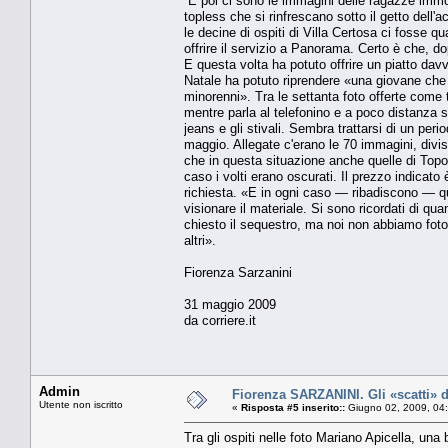
E poi ci sono le immagini delle ragazze immo
topless che si rinfrescano sotto il getto dell
le decine di ospiti di Villa Certosa ci fosse q
offrire il servizio a Panorama. Certo è che, 
E questa volta ha potuto offrire un piatto dav
Natale ha potuto riprendere «una giovane ch
minorenni». Tra le settanta foto offerte come
mentre parla al telefonino e a poco distanza 
jeans e gli stivali. Sembra trattarsi di un per
maggio. Allegate c'erano le 70 immagini, divi
che in questa situazione anche quelle di Topo
caso i volti erano oscurati. Il prezzo indicato
richiesta. «E in ogni caso — ribadiscono — qu
visionare il materiale. Si sono ricordati di
chiesto il sequestro, ma noi non abbiamo foto s
altri».
Fiorenza Sarzanini
31 maggio 2009
da corriere.it
Admin
Fiorenza SARZANINI. Gli «scatti» d
Utente non iscritto
«
Risposta #5 inserito::
Giugno 02, 2009, 04
Tra gli ospiti nelle foto Mariano Apicella, una