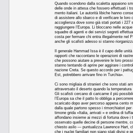
Quando scendono dalla sca­letta appaiono smarri
delle onde in at­tesa che fossero effettuati i tra­
mento italiani. Le autorità libi­che hanno cons
di assistere allo sbarco e di verificare le loro c
accoglienza dove sono già stati portati i 227 str
raggiungere l’Europa. Li bloc­cano nelle acque 
squadre di agen­ti e dei servizi segreti effett
costa per fermare chi entra illegal­mente nel
anche gli scafisti adesso si stanno riorganiz
Il generale Hammad Issa è il capo delle unità in
rapporti che raccontano le operazioni di rastre
che possono aiutare a prevenire le loro pros­si
stan­no tentando di aprire per aggi­rare i contro
nazione Creta. Se questo accor­do per i pattug
Est, potrebbero arrivare fino in Turchia».
Ci sono migliaia di stranieri che sono stati am
attraversato il deserto quando la temperatura 
Gli scafisti cercano di ca­ricarne il più possi
l’Europa sa che il patto lo obbliga a percorrer
scaricato dopo aver percorso appena cento migli
dalla quale partono spesso i ri­morchiatori per 
timone grida «Italia, ar­rivati » e ordina di tuff
affondano insie­me ai mezzi di fortuna dove i tra
os­servato quelle decine di perso­ne mentre, c
chiesto asilo — puntualizza Lawrence Hart, che
che i nuclei fami­liari non siano stati divisi e