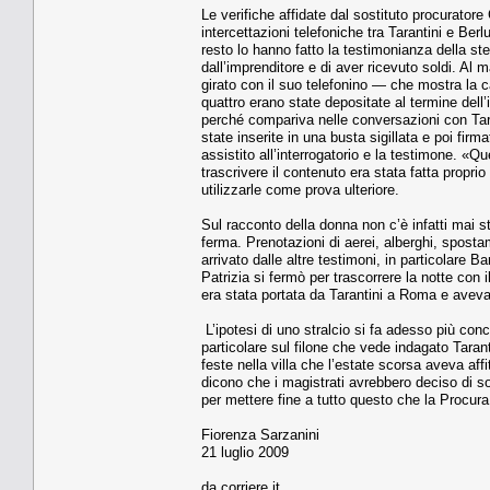
Le verifiche affidate dal sostitu­to procurator
intercetta­zioni telefoniche tra Tarantini e Ber
resto lo hanno fatto la testimonianza della s
dall’imprenditore e di aver ricevuto soldi. Al 
girato con il suo telefonino — che mostra la c
quattro erano state de­positate al termine dell’
perché compariva nelle con­versazioni con Taran
state inserite in una busta sigillata e poi firm
assistito all’in­terrogatorio e la testimone. «Q
trascrivere il contenuto era stata fatta propri
utilizzarle come prova ulteriore.
Sul racconto della donna non c’è infatti mai s
ferma. Prenotazioni di aerei, alber­ghi, spostam
arrivato dalle altre testimoni, in particolare
Patrizia si fermò per trascorrere la notte co
era stata portata da Taranti­ni a Roma e aveva 
L’ipotesi di uno stralcio si fa adesso più con
particolare sul filone che vede in­dagato Taran
feste nella villa che l’estate scorsa aveva aff
dicono che i magistrati avrebbero deciso di sol
per mettere fine a tutto questo che la Procura 
Fiorenza Sarzanini
21 luglio 2009
da corriere.it