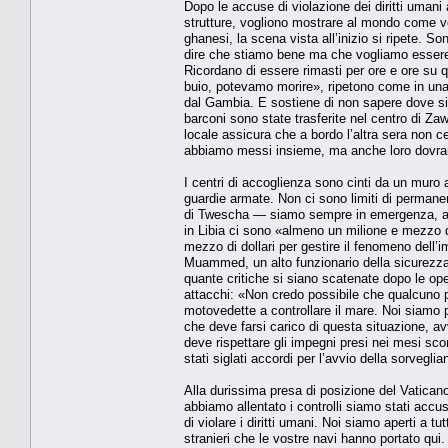
Dopo le accuse di violazione dei diritti umani a
strutture, vogliono mostrare al mon­do come ve
ghanesi, la scena vista all’inizio si ripete. 
dire che stiamo bene ma che vo­gliamo essere l
Ricordano di essere rimasti per ore e ore su q
buio, potevamo morire», ripetono come in una l
dal Gambia. E sostiene di non sapere dove si
barconi sono state trasferite nel centro di Zaw
locale assi­cura che a bordo l’altra sera non
abbia­mo messi insieme, ma anche loro dovran­n
I centri di accoglienza sono cinti da un muro alt
guardie armate. Non ci sono limiti di permanenz
di Twescha — siamo sempre in emergenza, anche
in Libia ci sono «almeno un milione e mezzo di
mezzo di dollari per gesti­re il fenomeno dell
Muammed, un alto funzionario della sicurezza c
quante critiche si siano scatenate dopo le ope
attacchi: «Non credo possibi­le che qualcuno p
motovedette a controllare il ma­re. Noi siamo 
che deve farsi carico di que­sta situazione, av
deve rispettare gli impe­gni presi nei mesi sc
stati siglati accordi per l’avvio della sorvegli
Alla durissima presa di posizione del Va­tican
abbiamo allentato i controlli sia­mo stati acc
di violare i diritti umani. Noi siamo aperti a tu
stranieri che le vostre navi han­no portato qu