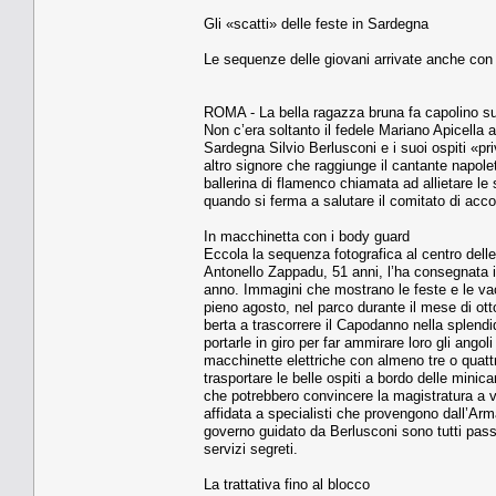
Gli «scatti» delle feste in Sardegna
Le sequenze delle giovani arrivate anche con 
ROMA - La bella ragazza bruna fa capolino sulla
Non c’era soltanto il fedele Mariano Api­cella a
Sardegna Silvio Berlusconi e i suoi ospiti «pr
altro signore che raggiunge il cantante na­pole
balleri­na di flamenco chiamata ad allietare le s
quando si ferma a salutare il comitato di acco­
In macchinetta con i body guard
Eccola la sequenza fotogra­fica al centro delle
Antonello Zappa­du, 51 anni, l’ha consegnata in
anno. Immagini che mostra­no le feste e le vac
pieno agosto, nel parco durante il mese di ot
berta a trascorrere il Capodan­no nella splend
portarle in gi­ro per far ammirare loro gli ango
macchinette elettriche con almeno tre o quattro
trasportare le belle ospiti a bordo delle minica
che potrebbero convincere la ma­gistratura a ve
affidata a specialisti che provengono dall’Arm
gover­no guidato da Berlusconi so­no tutti pass
servizi segreti.
La trattativa fino al blocco