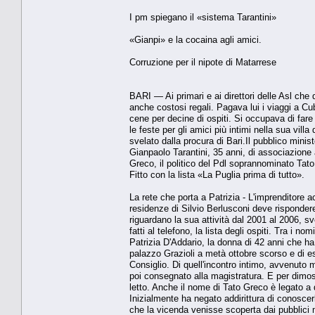
I pm spiegano il «sistema Tarantini»
«Gianpi» e la cocaina agli amici.
Corruzione per il nipote di Matarrese
BARI — Ai primari e ai direttori delle Asl ch
anche costosi regali. Pagava lui i viaggi a C
cene per decine di ospiti. Si occupava di fare 
le feste per gli amici più intimi nella sua vi
svelato dalla procura di Bari.Il pubblico mini
Gianpaolo Tarantini, 35 anni, di associazione 
Greco, il politico del Pdl soprannominato Tato
Fitto con la lista «La Puglia prima di tutto».
La rete che porta a Patrizia - L'imprenditore 
residenze di Silvio Berlusconi deve rispondere
riguardano la sua attività dal 2001 al 2006, sve
fatti al telefono, la lista degli ospiti. Tra i 
Patrizia D'Addario, la donna di 42 anni che ha
palazzo Grazioli a metà ottobre scorso e di ess
Consiglio. Di quell'incontro intimo, avvenuto 
poi consegnato alla magistratura. E per dimost
letto. Anche il nome di Tato Greco è legato a qu
Inizialmente ha negato addirittura di conosce
che la vicenda venisse scoperta dai pubblici m