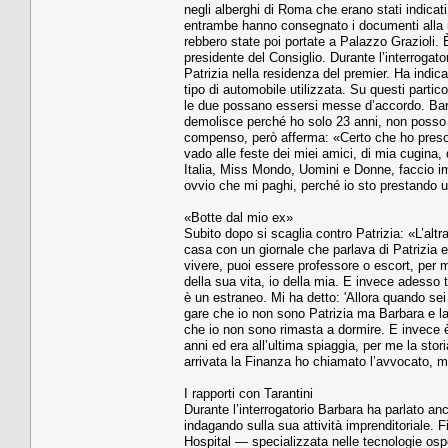
negli alberghi di Roma che erano stati indica­t
entram­be hanno consegnato i docu­menti alla rec
rebbero state poi portate a Pa­lazzo Grazioli. È
presidente del Con­siglio. Durante l’interrogato
Patrizia nella re­sidenza del premier. Ha indica­
tipo di automobile utilizzata. Su que­sti parti
le due possano essersi mes­se d’accordo. Bar
demolisce perché ho solo 23 anni, non posso pe
compenso, però afferma: «Certo che ho preso so
vado alle feste dei miei amici, di mia cugina,
Italia, Miss Mon­do, Uomini e Donne, faccio i
ovvio che mi paghi, perché io sto prestando 
«Botte dal mio ex»
Subito dopo si scaglia contro Patrizia: «L’altr
casa con un giornale che parlava di Patrizia e 
vivere, puoi essere professore o escort, per 
della sua vita, io della mia. E invece ades­so 
è un estraneo. Mi ha detto: 'Allora quando sei
gare che io non sono Patrizia ma Barbara e la
che io non sono ri­masta a dormire. E invece è 
anni ed era al­l’ultima spiaggia, per me la st
arrivata la Finanza ho chiamato l’avvoca­to, 
I rapporti con Tarantini
Durante l’interrogatorio Bar­bara ha parlato anch
indagando sulla sua at­tività imprenditoriale. 
Hospital — specializzata nelle tecnologie osped