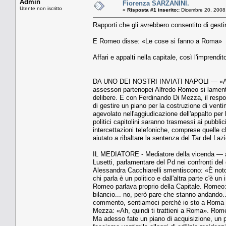
Admin
Fiorenza SARZANINI.
Utente non iscritto
«
Risposta #1 inserito::
Dicembre 20, 2008
Rapporti che gli avrebbero consentito di gesti
E Romeo disse: «Le cose si fanno a Roma»
Affari e appalti nella capitale, così l'impren
DA UNO DEI NOSTRI INVIATI NAPOLI — «A Roma
assessori partenopei Alfredo Romeo si lamenta
delibere. E con Ferdinando Di Mezza, il respon
di gestire un piano per la costruzione di vent
agevolato nell'aggiudicazione dell'appalto per l
politici capitolini saranno trasmessi ai pubbli
intercettazioni telefoniche, comprese quelle ch
aiutato a ribaltare la sentenza del Tar del Laz
IL MEDIATORE - Mediatore della vicenda — alm
Lusetti, parlamentare del Pd nei confronti del 
Alessandra Cacchiarelli smentiscono: «È notor
chi parla è un politico e dall'altra parte c'è
Romeo parlava proprio della Capitale. Romeo:
bilancio... no, però pare che stanno andando
commento, sentiamoci perché io sto a Roma tu
Mezza: «Ah, quindi ti trattieni a Roma». Rome
Ma adesso fate un piano di acquisizione, un 