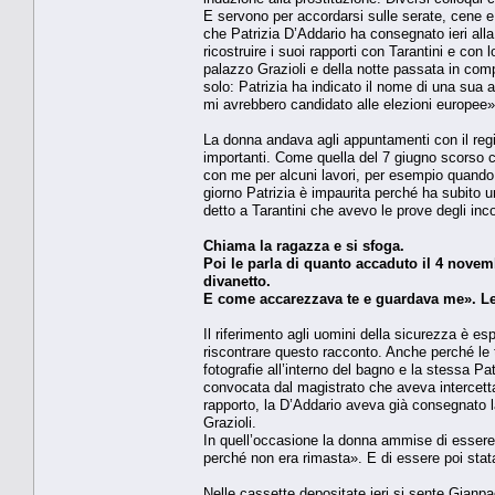
E servono per accordarsi sulle serate, cene e
che Patrizia D’Addario ha consegnato ieri alla
ricostruire i suoi rapporti con Tarantini e con
palazzo Grazioli e della notte passata in com
solo: Patrizia ha indicato il nome di una sua
mi avrebbero candidato alle elezioni europee»
La donna andava agli appuntamenti con il regi
importanti. Come quella del 7 giugno scorso 
con me per alcuni lavori, per esempio quand
giorno Patrizia è impaurita perché ha subito u
detto a Tarantini che avevo le prove degli inc
Chiama la ragazza e si sfoga.
Poi le parla di quanto accaduto il 4 nove
divanetto.
E come accarezzava te e guardava me». Lei 
Il riferimento agli uomini della sicurezza è e
riscontrare questo racconto. Anche perché le
fotografie all’interno del bagno e la stessa P
convocata dal magistrato che aveva intercettat
rapporto, la D’Addario aveva già consegnato 
Grazioli.
In quell’occasione la donna ammise di essere
perché non era rimasta». E di essere poi stat
Nelle cassette depositate ieri si sente Gianpa