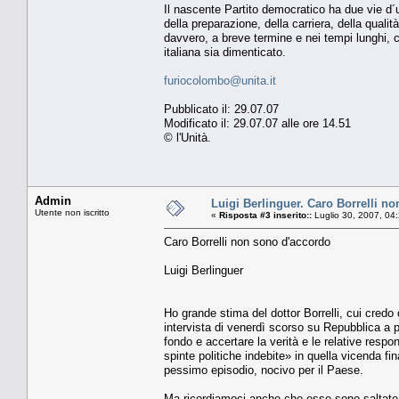
Il nascente Partito democratico ha due vie d´u
della preparazione, della carriera, della qual
davvero, a breve termine e nei tempi lunghi, ca
italiana sia dimenticato.
furiocolombo@unita.it
Pubblicato il: 29.07.07
Modificato il: 29.07.07 alle ore 14.51
© l'Unità.
Admin
Luigi Berlinguer. Caro Borrelli n
Utente non iscritto
«
Risposta #3 inserito::
Luglio 30, 2007, 04
Caro Borrelli non sono d'accordo
Luigi Berlinguer
Ho grande stima del dottor Borrelli, cui credo
intervista di venerdì scorso su Repubblica a pr
fondo e accertare la verità e le relative respo
spinte politiche indebite» in quella vicenda f
pessimo episodio, nocivo per il Paese.
Ma ricordiamoci anche che esse sono saltate so