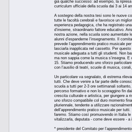
già qualche successo: ad esempio, la ripresa d
curriculum ufficiale della scuola dai 3 ai 14 an
A sostegno della nostra tesi sono le nuove co
tutte le facoltà cerebrali e favorisce un migl
esperienza pedagogica, che ha registrato una 
d’insieme, straordinario fattore educativo. Ari
nostra azione, nella scuola sono aumentate le 
alunni d’espanderne l’insegnamento. Il comitat
prevede l’apprendimento pratico musicale per t
lasciarla inapplicata nel cassetto. Per questo
musicale adeguata a tutti gli studenti. Non b
ma non sappia come la musica s’insegna. E co
15. Stiamo producendo uno sforzo particolare n
con l’ausilio di teatri, scuole di musica, coral
Un particolare va segnalato, di estrema rileva
tutti. Che deve venire a far parte delle conos
scuola a tutti per 2-3 ore settimanali soltanto
percorso formativo e non lo scoraggino fin dai
crescita culturale e artistica, per giungere a r
uno sforzo compatibile col duro momento finan
pluriennale, tendente a utilizzare razionalmente
dell’apprendimento pratico musicale per tutti. 
faremo. Stiamo così promuovendo in Italia le
vitalizzarla, deputata - come deve essere - a 
* presidente del Comitato per l’apprendimento p