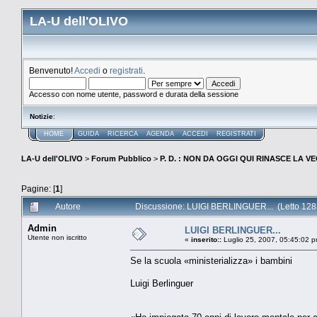
LA-U dell'OLIVO
Benvenuto!
Accedi
o
registrati
.
Accesso con nome utente, password e durata della sessione
Notizie
:
HOME
GUIDA
RICERCA
AGENDA
ACCEDI
REGISTRATI
LA-U dell'OLIVO
>
Forum Pubblico
>
P. D. : NON DA OGGI QUI RINASCE LA 
Pagine: [
1
]
Autore
Discussione: LUIGI BERLINGUER... (Letto 1283
Admin
LUIGI BERLINGUER...
Utente non iscritto
«
inserito::
Luglio 25, 2007, 05:45:02 p
Se la scuola «ministerializza» i bambini
Luigi Berlinguer