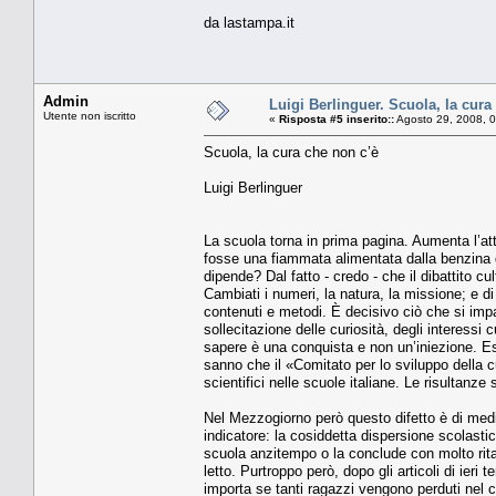
da lastampa.it
Admin
Luigi Berlinguer. Scuola, la cura
Utente non iscritto
«
Risposta #5 inserito::
Agosto 29, 2008, 
Scuola, la cura che non c’è
Luigi Berlinguer
La scuola torna in prima pagina. Aumenta l’a
fosse una fiammata alimentata dalla benzina d
dipende? Dal fatto - credo - che il dibattito cu
Cambiati i numeri, la natura, la missione; e 
contenuti e metodi. È decisivo ciò che si imp
sollecitazione delle curiosità, degli interessi 
sapere è una conquista e non un’iniezione. Es
sanno che il «Comitato per lo sviluppo della c
scientifici nelle scuole italiane. Le risultanz
Nel Mezzogiorno però questo difetto è di med
indicatore: la cosiddetta dispersione scolastic
scuola anzitempo o la conclude con molto rita
letto. Purtroppo però, dopo gli articoli di ieri 
importa se tanti ragazzi vengono perduti nel 