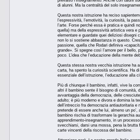
prevalso l’insegnamento. Anche con taluni s
di alunni. Ma la centralità del solo insegname
Questa nostra istruzione ha reciso sapienteme
l’espressività, l’emotività, la curiosità, la p
l’arte. Forse perché essa è pratica e quindi non
quella) ma della espressività artistica vera e 
elementare e guardate quei deliziosi disegni c
non lo si sostiene abbastanza in questo. Cre
passione, quella che Rodari definiva «capacità 
grande». Si spegne così l’amore per il bello, 
poco. L’idea che l’educazione della mente deb
Questa stessa nostra vecchia istruzione ha an
carta, ha spento la curiosità scientifica. Ha 
essenziale dell’istruzione, l’educazione alla c
Più di chiunque il bambino, infatti, vive la co
altri il bambino sente il bisogno di comunità, 
avvantaggia della democrazia, delle cresciute 
adulto; è più moderno e divora e domina la te
dell’intreccio fra democrazia antiautoritaria e
pretende di essere anche lui, almeno un po’, a
bambino rischia di trasformare la gerarchia aut
apprendimento-insegnamento, in un processo cir
svecchiarsi, darsi una mossa, pena la brutta fi
carte vincenti della riscossa del bambino.