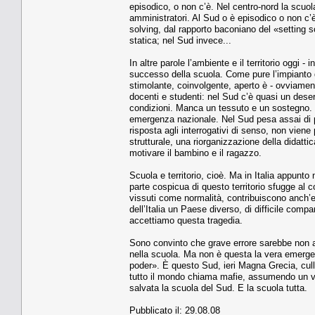
episodico, o non c’è. Nel centro-nord la scuola
amministratori. Al Sud o è episodico o non c’
solving, dal rapporto baconiano del «setting 
statica; nel Sud invece...
In altre parole l’ambiente e il territorio oggi
successo della scuola. Come pure l’impianto d
stimolante, coinvolgente, aperto è - ovviamen
docenti e studenti: nel Sud c’è quasi un deser
condizioni. Manca un tessuto e un sostegno. 
emergenza nazionale. Nel Sud pesa assai di pi
risposta agli interrogativi di senso, non vi
strutturale, una riorganizzazione della didatt
motivare il bambino e il ragazzo.
Scuola e territorio, cioè. Ma in Italia appunto 
parte cospicua di questo territorio sfugge al 
vissuti come normalità, contribuiscono anch’
dell’Italia un Paese diverso, di difficile com
accettiamo questa tragedia.
Sono convinto che grave errore sarebbe non ap
nella scuola. Ma non è questa la vera emergenza
poder». È questo Sud, ieri Magna Grecia, culla
tutto il mondo chiama mafie, assumendo un vo
salvata la scuola del Sud. E la scuola tutta.
Pubblicato il: 29.08.08