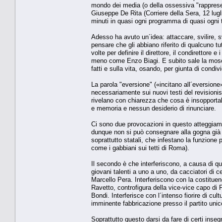
mondo dei media (o della ossessiva "rapprese
Giuseppe De Rita (Corriere della Sera, 12 lug
minuti in quasi ogni programma di quasi ogni 
Adesso ha avuto un´idea: attaccare, svilire, sv
pensare che gli abbiano riferito di qualcuno tu
volte per definire il direttore, il condirettore e
meno come Enzo Biagi. E subito sale la mosca 
fatti e sulla vita, osando, per giunta di condi
La parola "eversione" («incitano all´eversione
necessariamente sui nuovi testi del revisionis
rivelano con chiarezza che cosa è insopportab
e memoria e nessun desiderio di rinunciare.
Ci sono due provocazioni in questo atteggiamen
dunque non si può consegnare alla gogna già ap
soprattutto statali, che infestano la funzione p
come i gabbiani sui tetti di Roma).
Il secondo è che interferiscono, a causa di qu
giovani talenti a uno a uno, da cacciatori di c
Marcello Pera. Interferiscono con la costitue
Ravetto, controfigura della vice-vice capo di 
Bondi. Interferisce con l´intenso fiorire di cu
imminente fabbricazione presso il partito unic
Soprattutto questo darsi da fare di certi inseg