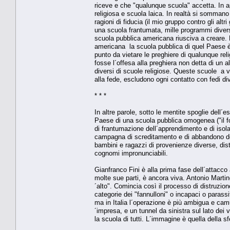
riceve e che "qualunque scuola" accetta. In ap
religiosa e scuola laica. In realtà si sommano
ragioni di fiducia (il mio gruppo contro gli alt
una scuola frantumata, mille programmi diversi
scuola pubblica americana riusciva a creare. E 
americana ­ la scuola pubblica di quel Paese è
punto da vietare le preghiere di qualunque relig
fosse l´offesa alla preghiera non detta di un al
diversi di scuole religiose. Queste scuole ­ a
alla fede, escludono ogni contatto con fedi di
* * *
In altre parole, sotto le mentite spoglie dell´e
Paese di una scuola pubblica omogenea ("il 
di frantumazione dell´apprendimento e di isolam
campagna di screditamento e di abbandono del
bambini e ragazzi di provenienze diverse, dis
cognomi impronunciabili.
Gianfranco Fini è alla prima fase dell´attacco a
molte sue parti, è ancora viva. Antonio Martino
´alto". Comincia così il processo di distruzio
categorie dei "fannulloni" o incapaci o parassi
ma in Italia l´operazione è più ambigua e camu
´impresa, e un tunnel da sinistra sul lato dei v
la scuola di tutti. L´immagine è quella della s