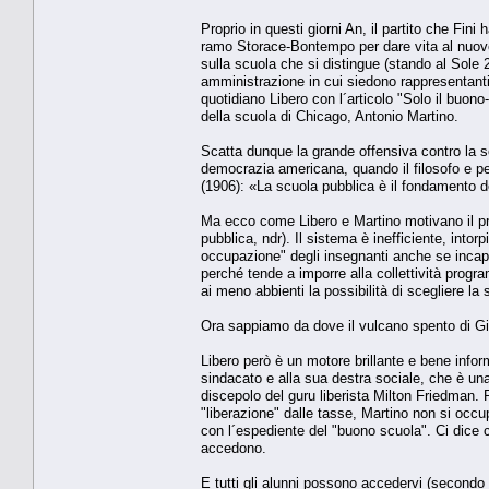
Proprio in questi giorni An, il partito che Fin
ramo Storace-Bontempo per dare vita al nuovo
sulla scuola che si distingue (stando al Sole 2
amministrazione in cui siedono rappresentanti 
quotidiano Libero con l´articolo "Solo il buon
della scuola di Chicago, Antonio Martino.
Scatta dunque la grande offensiva contro la s
democrazia americana, quando il filosofo e 
(1906): «La scuola pubblica è il fondamento de
Ma ecco come Libero e Martino motivano il proge
pubblica, ndr). Il sistema è inefficiente, intorp
occupazione" degli insegnanti anche se incapa
perché tende a imporre alla collettività progr
ai meno abbienti la possibilità di scegliere la s
Ora sappiamo da dove il vulcano spento di Gian
Libero però è un motore brillante e bene inform
sindacato e alla sua destra sociale, che è una 
discepolo del guru liberista Milton Friedman. 
"liberazione" dalle tasse, Martino non si occu
con l´espediente del "buono scuola". Ci dice 
accedono.
E tutti gli alunni possono accedervi (secondo 