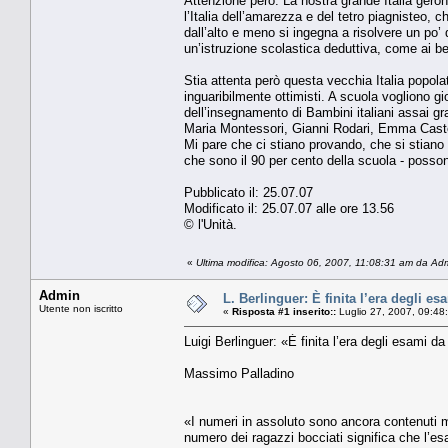
Attenzione però. La nostra grande Italia geron
l’Italia dell’amarezza e del tetro piagnisteo, c
dall’alto e meno si ingegna a risolvere un po’
un’istruzione scolastica deduttiva, come ai be
Stia attenta però questa vecchia Italia popolat
inguaribilmente ottimisti. A scuola vogliono gi
dell’insegnamento di Bambini italiani assai gran
Maria Montessori, Gianni Rodari, Emma Castel
Mi pare che ci stiano provando, che si stiano
che sono il 90 per cento della scuola - possono
Pubblicato il: 25.07.07
Modificato il: 25.07.07 alle ore 13.56
© l'Unità.
«
Ultima modifica: Agosto 06, 2007, 11:08:31 am da Ad
Admin
L. Berlinguer: È finita l’era degli es
Utente non iscritto
«
Risposta #1 inserito::
Luglio 27, 2007, 09:48
Luigi Berlinguer: «È finita l’era degli esami da
Massimo Palladino
«I numeri in assoluto sono ancora contenuti ma
numero dei ragazzi bocciati significa che l’e