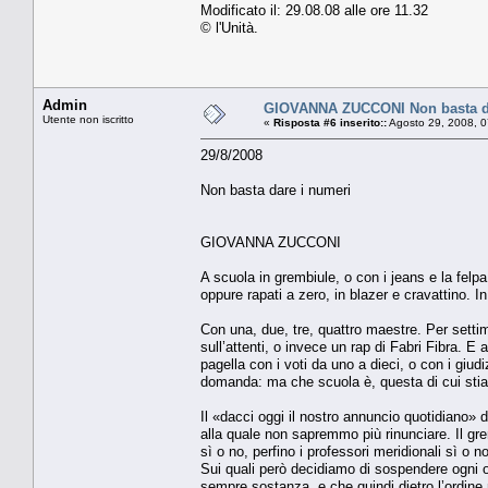
Modificato il: 29.08.08 alle ore 11.32
© l'Unità.
Admin
GIOVANNA ZUCCONI Non basta da
Utente non iscritto
«
Risposta #6 inserito::
Agosto 29, 2008, 0
29/8/2008
Non basta dare i numeri
GIOVANNA ZUCCONI
A scuola in grembiule, o con i jeans e la felpa,
oppure rapati a zero, in blazer e cravattino. In 
Con una, due, tre, quattro maestre. Per settim
sull’attenti, o invece un rap di Fabri Fibra. E
pagella con i voti da uno a dieci, o con i giud
domanda: ma che scuola è, questa di cui sti
Il «dacci oggi il nostro annuncio quotidiano» d
alla quale non sapremmo più rinunciare. Il grem
sì o no, perfino i professori meridionali sì o n
Sui quali però decidiamo di sospendere ogni o
sempre sostanza, e che quindi dietro l’ordine n