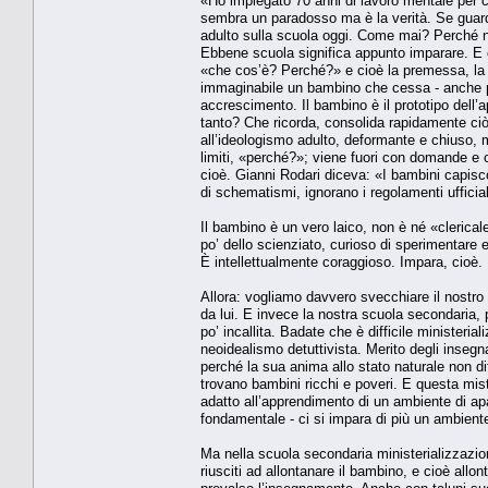
«Ho impiegato 70 anni di lavoro mentale per
sembra un paradosso ma è la verità. Se guardi
adulto sulla scuola oggi. Come mai? Perché no
Ebbene scuola significa appunto imparare. E c
«che cos’è? Perché?» e cioè la premessa, la 
immaginabile un bambino che cessa - anche per
accrescimento. Il bambino è il prototipo dell’
tanto? Che ricorda, consolida rapidamente ciò
all’ideologismo adulto, deformante e chiuso, m
limiti, «perché?»; viene fuori con domande e c
cioè. Gianni Rodari diceva: «I bambini capisc
di schematismi, ignorano i regolamenti ufficial
Il bambino è un vero laico, non è né «clerical
po’ dello scienziato, curioso di sperimentare e
È intellettualmente coraggioso. Impara, cioè.
Allora: vogliamo davvero svecchiare il nostr
da lui. E invece la nostra scuola secondaria, p
po’ incallita. Badate che è difficile ministerial
neoidealismo detuttivista. Merito degli insegn
perché la sua anima allo stato naturale non di
trovano bambini ricchi e poveri. E questa mis
adatto all’apprendimento di un ambiente di apa
fondamentale - ci si impara di più un ambien
Ma nella scuola secondaria ministerializzazion
riusciti ad allontanare il bambino, e cioè all