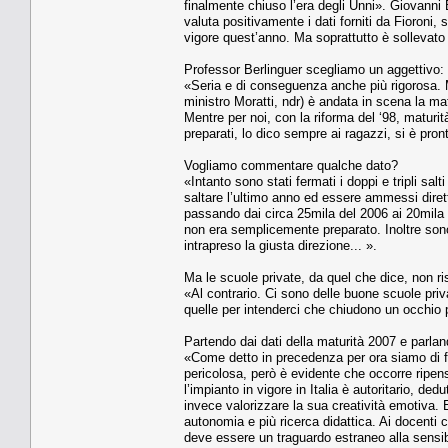
finalmente chiuso l’era degli Unni». Giovanni B
valuta positivamente i dati forniti da Fioroni, 
vigore quest’anno. Ma soprattutto è sollevato d
Professor Berlinguer scegliamo un aggettivo: 
«Seria e di conseguenza anche più rigorosa. M
ministro Moratti, ndr) è andata in scena la m
Mentre per noi, con la riforma del ‘98, maturi
preparati, lo dico sempre ai ragazzi, si è pron
Vogliamo commentare qualche dato?
«Intanto sono stati fermati i doppi e tripli sal
saltare l’ultimo anno ed essere ammessi diret
passando dai circa 25mila del 2006 ai 20mila 
non era semplicemente preparato. Inoltre son
intrapreso la giusta direzione... ».
Ma le scuole private, da quel che dice, non 
«Al contrario. Ci sono delle buone scuole pri
quelle per intenderci che chiudono un occhio 
Partendo dai dati della maturità 2007 e parland
«Come detto in precedenza per ora siamo di f
pericolosa, però è evidente che occorre ripens
l’impianto in vigore in Italia è autoritario, ded
invece valorizzare la sua creatività emotiva. 
autonomia e più ricerca didattica. Ai docenti 
deve essere un traguardo estraneo alla sensibili