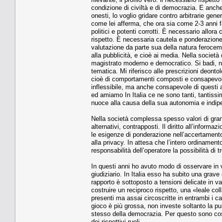
condizione di civiltà e di democrazia. E anche la
onesti, lo voglio gridare contro arbitrarie gen
come lei afferma, che ora sia come 2-3 anni f
politici e potenti corrotti. È necessario allora 
rispetto. È necessaria cautela e ponderazione
valutazione da parte sua della natura feroceme
alla pubblicità, e cioè ai media. Nella società
magistrato moderno e democratico. Si badi, no
tematica. Mi riferisco alle prescrizioni deonto
cioè di comportamenti composti e consapevoli, a
inflessibile, ma anche consapevole di questi al
ed amiamo In Italia ce ne sono tanti, tantiss
nuoce alla causa della sua autonomia e indi
Nella società complessa spesso valori di grande
alternativi, contrapposti. Il diritto all’informa
le esigenze di ponderazione nell’accertamento de
alla privacy. In attesa che l’intero ordinamento
responsabilità dell’operatore la possibilità di t
In questi anni ho avuto modo di osservare in va
giudiziario. In Italia esso ha subito una grav
rapporto è sottoposto a tensioni delicate in va
costruire un reciproco rispetto, una «leale col
presenti ma assai circoscritte in entrambi i ca
gioco è più grossa, non investe soltanto la pur
stesso della democrazia. Per questo sono così 
dei rispettivi ruoli.