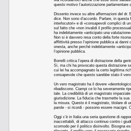
questo motivo l’autorizzazione parlamentare ad
Dissento invece su altre affermazioni del dr. B
dice. Non sono d’accordo. Parlare, in questa 
interlocutori» e di «consapevoli complici di 
sul fatto che «non invalidi il profilo process
ha indebitamente «anticipato una valutazion
Non si è davvero resa conto della forte rison
afflittività presso l’opinione pubblica ai dann
onesta, anche perché indebitamente «anticipa
l’opinione pubblica.
Borrelli critica l’opera di distrazione della ge
Sì, ma chi ha provocato questa distrazione se
cui lei ha accompagnato la certo legittima ri
consapevole che questo sarebbe stato il vero 
Un vero magistrato ha il dovere «deontologico
ribadiscono. Ciampi ce lo ha severamente ripe
tale. La credibilità di un magistrato imparziale
giurisdizione. La fiducia che trasmette la su
la misura. Questo è il magistrato, titolare di
parole - si ricordi - possono essere macigni. 
Oggi c’è in Italia una seria questione di rappor
inaccettabili, di attacco continuo contro i gi
scomodo per il politico disinvolto. Bisogna es
rilevante, il profilo vero: il necessario rispet