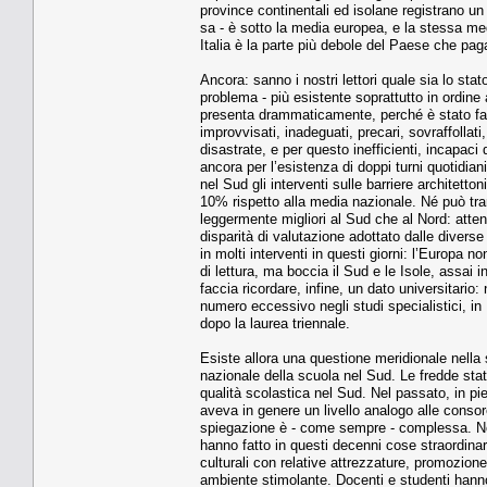
province continentali ed isolane registrano un
sa - è sotto la media europea, e la stessa med
Italia è la parte più debole del Paese che pag
Ancora: sanno i nostri lettori quale sia lo sta
problema - più esistente soprattutto in ordine a
presenta drammaticamente, perché è stato fatt
improvvisati, inadeguati, precari, sovraffollat
disastrate, e per questo inefficienti, incapac
ancora per l’esistenza di doppi turni quotidiani
nel Sud gli interventi sulle barriere architetton
10% rispetto alla media nazionale. Né può trar
leggermente migliori al Sud che al Nord: attenz
disparità di valutazione adottato dalle diverse
in molti interventi in questi giorni: l’Europa 
di lettura, ma boccia il Sud e le Isole, assai 
faccia ricordare, infine, un dato universitario: 
numero eccessivo negli studi specialistici, i
dopo la laurea triennale.
Esiste allora una questione meridionale nella
nazionale della scuola nel Sud. Le fredde sta
qualità scolastica nel Sud. Nel passato, in p
aveva in genere un livello analogo alle conso
spiegazione è - come sempre - complessa. Non è
hanno fatto in questi decenni cose straordinarie
culturali con relative attrezzature, promozione
ambiente stimolante. Docenti e studenti hanno