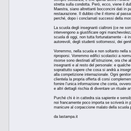
stretta sulla condotta. Però, ecco, viene il dub
Maestra, siano altrettanti bocconcini dati in p
restaurazione. Il dubbio che il ritorno al pas
perché, dopo i conclamati successi della morat
La scuola degli insegnanti cialtroni (ce ne son
intervengono a giustificare ogni manchevolezz
scuola di oggi, non tutta fortunatamente - è in
autorevoli, degli studenti sottomessi, dei geni
Vorremmo, nella scuola e non soltanto nella s
riproporsi. Vorremmo edifici scolastici a norm
risorse sono destinati all’istruzione, ora che 
insegnanti e al resto del personale: e qualche
soprattutto sapere che cosa si andrà a insegn
alla competizione internazionale. Ogni genitore
clientela la propria offerta di corsi complement
fornire l’unica informazione che conta, ovvero
e altri dettagli rischia di diventare un rituale
Purché chi è in cattedra sia sapiente e sensibi
noi francamente poco importa se scriverà in 
manicure al corpaccione malato della scuola p
da lastampa.it