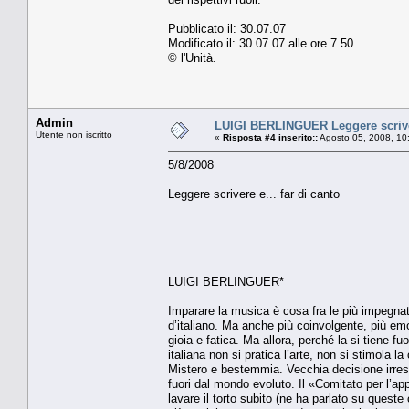
Pubblicato il: 30.07.07
Modificato il: 30.07.07 alle ore 7.50
© l'Unità.
Admin
LUIGI BERLINGUER Leggere scrivere
Utente non iscritto
«
Risposta #4 inserito::
Agosto 05, 2008, 10
5/8/2008
Leggere scrivere e... far di canto
LUIGI BERLINGUER*
Imparare la musica è cosa fra le più impegnat
d’italiano. Ma anche più coinvolgente, più em
gioia e fatica. Ma allora, perché la si tiene f
italiana non si pratica l’arte, non si stimola 
Mistero e bestemmia. Vecchia decisione irresp
fuori dal mondo evoluto. Il «Comitato per l’app
lavare il torto subito (ne ha parlato su queste