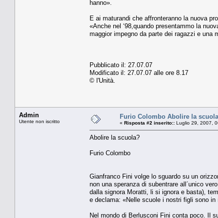
hanno».
E ai maturandi che affronteranno la nuova pro
«Anche nel ‘98,quando presentammo la nuova m
maggior impegno da parte dei ragazzi e una mig
Pubblicato il: 27.07.07
Modificato il: 27.07.07 alle ore 8.17
© l'Unità.
Admin
Furio Colombo Abolire la scuol
Utente non iscritto
«
Risposta #2 inserito::
Luglio 29, 2007, 
Abolire la scuola?
Furio Colombo
Gianfranco Fini volge lo sguardo su un orizzon
non una speranza di subentrare all´unico vero 
dalla signora Moratti, li si ignora e basta), te
e declama: «Nelle scuole i nostri figli sono in
Nel mondo di Berlusconi Fini conta poco. Il s