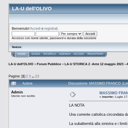
LA-U dell'OLIVO
Benvenuto!
Accedi
o
registrati
.
Accesso con nome utente, password e durata della sessione
Notizie
:
HOME
GUIDA
RICERCA
AGENDA
ACCEDI
REGISTRATI
LA-U dell'OLIVO
>
Forum Pubblico
>
LA-U STORICA 2 -Ante 12 maggio 2023 
Pagine: [
1
]
2
3
...
23
Autore
Discussione: MASSIMO FRANCO (Lett
Admin
MASSIMO FRA
Utente non iscritto
«
inserito::
Luglio 17
LA NOTA
Una corrente cattolica circondata d
La subalternità alla sinistra e i limit