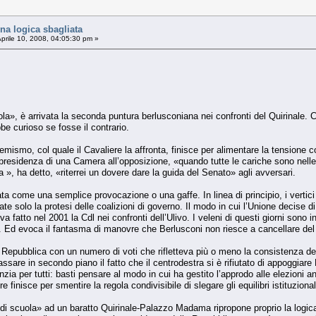
a logica sbagliata
prile 10, 2008, 04:05:30 pm »
ola», è arrivata la seconda puntura berlusconiana nei confronti del Quirinale.
e curioso se fosse il contrario.
emismo, col quale il Cavaliere la affronta, finisce per alimentare la tensione 
presidenza di una Camera all’opposizione, «quando tutte le cariche sono nelle 
ca », ha detto, «riterrei un dovere dare la guida del Senato» agli avversari.
a come una semplice provocazione o una gaffe. In linea di principio, i vertici d
 solo la protesi delle coalizioni di governo. Il modo in cui l’Unione decise di p
eva fatto nel 2001 la Cdl nei confronti dell’Ulivo. I veleni di questi giorni so
le. Ed evoca il fantasma di manovre che Berlusconi non riesce a cancellare del 
a Repubblica con un numero di voti che rifletteva più o meno la consistenza de
ssare in secondo piano il fatto che il centrodestra si è rifiutato di appoggiare
ia per tutti: basti pensare al modo in cui ha gestito l’approdo alle elezioni a
e finisce per smentire la regola condivisibile di slegare gli equilibri istituzional
 di scuola» ad un baratto Quirinale-Palazzo Madama ripropone proprio la logic