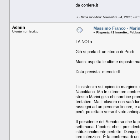
da corriere.it
«
Ultima modifica: Novembre 24, 2008, 05
Admin
Massimo Franco - Marini 
Utente non iscritto
«
Risposta #1 inserito::
Febbrai
LA NOTa
Già si parla di un ritorno di Prodi
Marini aspetta le ultime risposte ma
Data prevista: mercoledì
L’insistenza sul «piccolo margine» di
Napolitano. Ma le ultime ore confer
stesso Marini gela chi sarebbe pronto
tentativo. Ma il «lavoro non sarà lu
rassegni ad un percorso lineare; e a
però, proiettato verso il voto antici
Il presidente del Senato sa che la p
settimana. L’ipotesi che il preside
istituzionalmente perfetto. Dunque, 
loro intenzioni. È la conferma di 