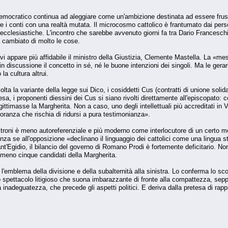
 democratico continua ad aleggiare come un'ambizione destinata ad essere frustr
e i conti con una realtà mutata. Il microcosmo cattolico è frantumato dai perso
ecclesiastiche. L'incontro che sarebbe avvenuto giorni fa tra Dario Franceschini
 cambiato di molto le cose.
ovi appare più affidabile il ministro della Giustizia, Clemente Mastella. La «m
n discussione il concetto in sé, né le buone intenzioni dei singoli. Ma le gerar
la cultura altrui.
ta la variante della legge sui Dico, i cosiddetti Cus (contratti di unione solid
hiesa, i proponenti diessini dei Cus si siano rivolti direttamente all'episcopa
ttimasse la Margherita. Non a caso, uno degli intellettuali più accreditati in 
noranza che rischia di ridursi a pura testimonianza».
eltroni è meno autoreferenziale e più moderno come interlocutore di un certo 
nza se all'opposizione «declinano il linguaggio dei cattolici come una lingua s
Sant'Egidio, il bilancio del governo di Romano Prodi è fortemente deficitario. N
almeno cinque candidati della Margherita.
emblema della divisione e della subalternità alla sinistra. Lo conferma lo scont
no spettacolo litigioso che suona imbarazzante di fronte alla compattezza, seppur
a inadeguatezza, che precede gli aspetti politici. E deriva dalla pretesa di rap