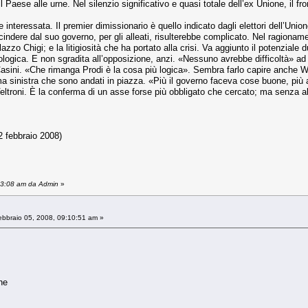
l Paese alle urne. Nel silenzio significativo e quasi totale dell’ex Unione, il 
nteressata. Il premier dimissionario è quello indicato dagli elettori dell’Union
indere dal suo governo, per gli alleati, risulterebbe complicato. Nel ragionamen
lazzo Chigi; e la litigiosità che ha portato alla crisi. Va aggiunto il potenziale
iologica. E non sgradita all’opposizione, anzi. «Nessuno avrebbe difficoltà» ad a
Casini. «Che rimanga Prodi è la cosa più logica». Sembra farlo capire anche Wal
ema sinistra che sono andati in piazza. «Più il governo faceva cose buone, più
troni. È la conferma di un asse forse più obbligato che cercato; ma senza alter
2 febbraio 2008)
:03:08 am da Admin
»
bbraio 05, 2008, 09:10:51 am »
ne