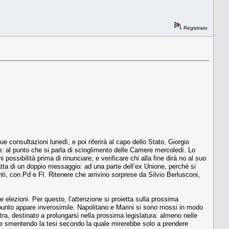
Registrato
e consultazioni lunedì, e poi riferirà al capo dello Stato, Giorgio
: al punto che si parla di scioglimento delle Camere mercoledì. Lo
possibilità prima di rinunciare; e verificare chi alla fine dirà no al suo
ratta di un doppio messaggio: ad una parte dell’ex Unione, perché si
nti, con Pd e FI. Ritenere che arrivino sorprese da Silvio Berlusconi,
 elezioni. Per questo, l’attenzione si proietta sulla prossima
 punto appare inverosimile. Napolitano e Marini si sono mossi in modo
tra, destinato a prolungarsi nella prossima legislatura: almeno nelle
 e smentendo la tesi secondo la quale mirerebbe solo a prendere