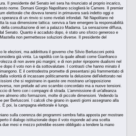
ura. Il presidente del Senato ieri sera ha rinunciato al proprio incarico,
questo nome. Domani Giorgio Napolitano scioglierà le Camere. Il premier
um elettorale che doveva tenersi in primavera sarà indetto oggi e
a speranza di un rinvio si sono rivelati infondati. Né Napolitano né
tta la sua dimensione tattica: serviva a fare emergere la responsabilità
fine della consultazione di ieri a palazzo Madama. La sensazione diffusa,
re dal Senato. Quanto è accaduto dopo, è stato uno sforzo generoso e
te Mastella non permettesse soluzioni diverse. Il presidente del
o le elezioni, ma addirittura il governo che Silvio Berlusconi potrà
onsidera già vinta. La rapidità con la quale alleati come Gianfranco
lezza di non avere più margini; e di non poter riproporre dualismi nel
 dopo il voto non è da sottovalutare. I contrasti che hanno minato il
 rimangono. E il centrodestra promette di presentarsi più frammentato di
la volontà di incassare politicamente la delusione dell'elettorato nei
cissioni che si registrano in queste ore mostrano un'opposizione
viceversa, non prelude ad uno scambio concordato ma a nuove tensioni.
ccio di ferro con i compagni di strada. L'ammissione di un'alleanza
tere almeno otto formazioni, molte di piccole dimensioni. Vedendo la
e per Berlusconi. I calcoli che girano in questi giorni assegnano alla
i. E poi, la campagna elettorale è lunga.
troniano sulla coerenza dei programmi sembra fatta apposta per mostrare
erto il dialogo istituzionale dopo il voto risponde ad una scelta
 fra due mesi e mezzo potrebbe essere obbligato a tendere la mano