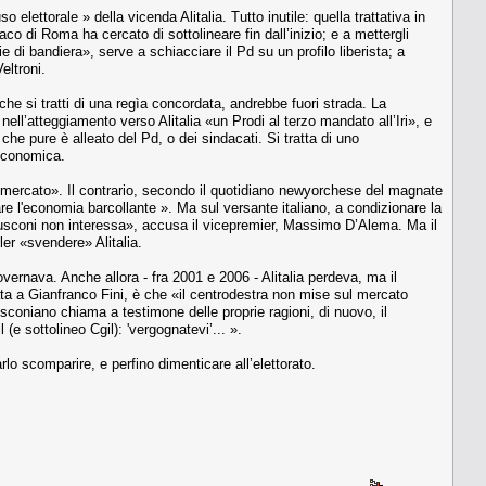
o elettorale » della vicenda Alitalia. Tutto inutile: quella trattativa in
aco di Roma ha cercato di sottolineare fin dall’inizio; e a mettergli
e di bandiera», serve a schiacciare il Pd su un profilo liberista; a
eltroni.
che si tratti di una regìa concordata, andrebbe fuori strada. La
ell’atteggiamento verso Alitalia «un Prodi al terzo mandato all’Iri», e
che pure è alleato del Pd, o dei sindacati. Si tratta di uno
 economica.
i mercato». Il contrario, secondo il quotidiano newyorchese del magnate
are l'economia barcollante ». Ma sul versante italiano, a condizionare la
erlusconi non interessa», accusa il vicepremier, Massimo D’Alema. Ma il
ler «svendere» Alitalia.
overnava. Anche allora - fra 2001 e 2006 - Alitalia perdeva, ma il
data a Gianfranco Fini, è che «il centrodestra non mise sul mercato
usconiano chiama a testimone delle proprie ragioni, di nuovo, il
 (e sottolineo Cgil): 'vergognatevi’... ».
lo scomparire, e perfino dimenticare all’elettorato.