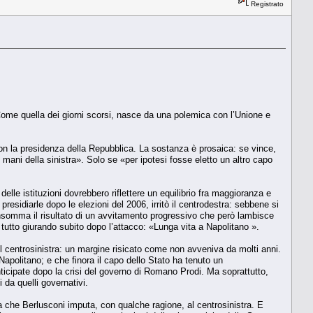
Registrato
 Come quella dei giorni scorsi, nasce da una polemica con l’Unione e
con la presidenza della Repubblica. La sostanza è prosaica: se vince,
mani della sinistra». Solo se «per ipotesi fosse eletto un altro capo
elle istituzioni dovrebbero riflettere un equilibrio fra maggioranza e
residiarle dopo le elezioni del 2006, irritò il centrodestra: sebbene si
no insomma il risultato di un avvitamento progressivo che però lambisce
tutto giurando subito dopo l’attacco: «Lunga vita a Napolitano ».
l centrosinistra: un margine risicato come non avveniva da molti anni.
 Napolitano; e che finora il capo dello Stato ha tenuto un
nticipate dopo la crisi del governo di Romano Prodi. Ma soprattutto,
i da quelli governativi.
a che Berlusconi imputa, con qualche ragione, al centrosinistra. E