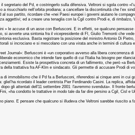
l segretario del Pd, e costringerlo sulla difensiva. Veltroni si sgola contro «l’us
a risucchiarlo nell’orbita prodiana; a cancellare la discontinuità che l’ex sind
d al suo partito, ricordare che «nei Paesi europei i governi aiutano le compagni
a aggettivi; ed a creare una tenaglia con la Cgil contro Prodi e, di rimbalzo, V
ggini » le accuse di un asse con Berlusconi. E in effetti, se qualcuno pensasse 
 si avverte una sintonia fra il vicepresidente di FI, Giulio Tremonti che vede n
ntonia esclusiva. Basta registrare la posizione del ministro Antonio Di Pietro, 
ttorali si incrociano e si mescolano con una virata anche in termini di cultura
treet Journal»: Berlusconi è «un corporativo avverso alla libera concorrenza d
iberale economico che intende fare quello di cui l'Italia ha bisogno per rilanci
 licenziamenti. Esiste la prospettiva concreta di un fallimento, che però «a B
ra della trattativa fra AF-Klm e sindacato. Gli permette di accusare Prodi di vo
ca di immobilismo che il Pd fa a Berlusconi, riferendosi ai cinque anni in cui g
 gliel’ha ricordato il leader centrista Pier Ferdinando Casini. La replica, affi
o dopo gli attentati dell'11 settembre 2001: l'avremmo svenduta». Il fronte berl
ni, «ha condotto le trattative in modo tale da far dire persino a Cgil, Cisl e Uil
 piano. E pensare che qualcuno si illudeva che Veltroni sarebbe riuscito a far