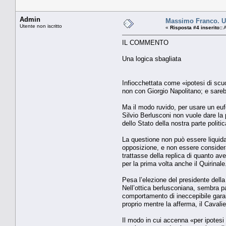
Admin
Massimo Franco. Un
Utente non iscritto
«
Risposta #4 inserito::
A
IL COMMENTO
Una logica sbagliata
Infiocchettata come «ipotesi di scu
non con Giorgio Napolitano; e sarebb
Ma il modo ruvido, per usare un euf
Silvio Berlusconi non vuole dare la 
dello Stato della nostra parte politi
La questione non può essere liquidat
opposizione, e non essere considerate
trattasse della replica di quanto av
per la prima volta anche il Quirina
Pesa l’elezione del presidente dell
Nell’ottica berlusconiana, sembra pa
comportamento di ineccepibile garanz
proprio mentre la afferma, il Cavalier
Il modo in cui accenna «per ipotesi