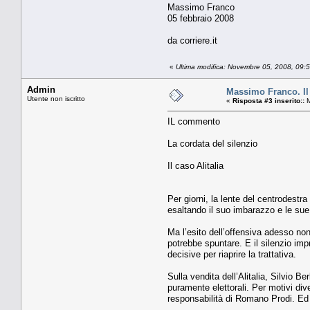
Massimo Franco
05 febbraio 2008
da corriere.it
«
Ultima modifica: Novembre 05, 2008, 09
Admin
Massimo Franco. Il 
Utente non iscritto
«
Risposta #3 inserito::
M
IL commento
La cordata del silenzio
Il caso Alitalia
Per giorni, la lente del centrodestr
esaltando il suo imbarazzo e le sue
Ma l’esito dell’offensiva adesso non 
potrebbe spuntare. E il silenzio impr
decisive per riaprire la trattativa.
Sulla vendita dell’Alitalia, Silvio 
puramente elettorali. Per motivi div
responsabilità di Romano Prodi. Ed