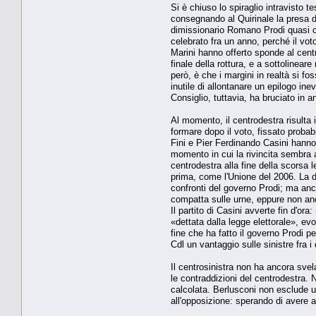
Si è chiuso lo spiraglio intravisto t
consegnando al Quirinale la presa d
dimissionario Romano Prodi quasi ce
celebrato fra un anno, perché il voto
Marini hanno offerto sponde al centr
finale della rottura, e a sottolinea
però, è che i margini in realtà si 
inutile di allontanare un epilogo ine
Consiglio, tuttavia, ha bruciato in 
Al momento, il centrodestra risulta 
formare dopo il voto, fissato probab
Fini e Pier Ferdinando Casini hanno
momento in cui la rivincita sembra 
centrodestra alla fine della scorsa 
prima, come l'Unione del 2006. La d
confronti del governo Prodi; ma anc
compatta sulle urne, eppure non an
Il partito di Casini avverte fin d'
«dettata dalla legge elettorale», e
fine che ha fatto il governo Prodi p
Cdl un vantaggio sulle sinistre fra 
Il centrosinistra non ha ancora sve
le contraddizioni del centrodestra. 
calcolata. Berlusconi non esclude u
all'opposizione: sperando di avere an