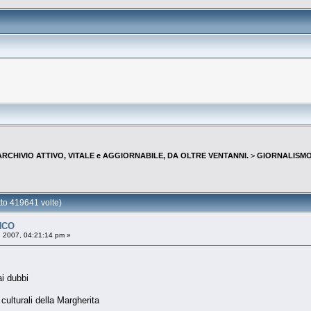
--ARCHIVIO ATTIVO, VITALE e AGGIORNABILE, DA OLTRE VENTANNI.
>
GIORNALISMO 
o 419641 volte)
NCO
, 2007, 04:21:14 pm »
ai dubbi
i culturali della Margherita