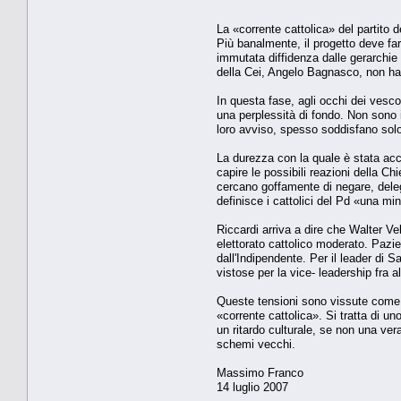
La «corrente cattolica» del partito
Più banalmente, il progetto deve far
immutata diffidenza dalle gerarchie 
della Cei, Angelo Bagnasco, non ha
In questa fase, agli occhi dei vesc
una perplessità di fondo. Non sono i
loro avviso, spesso soddisfano solo 
La durezza con la quale è stata accol
capire le possibili reazioni della C
cercano goffamente di negare, delegi
definisce i cattolici del Pd «una mi
Riccardi arriva a dire che Walter V
elettorato cattolico moderato. Pazie
dall'Indipendente. Per il leader di 
vistose per la vice- leadership fra 
Queste tensioni sono vissute come l'
«corrente cattolica». Si tratta di u
un ritardo culturale, se non una ver
schemi vecchi.
Massimo Franco
14 luglio 2007