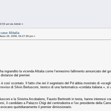
:50:53 am da Admin
»
caso Alitalia
arzo 26, 2008, 04:27:39 pm »
a ha ingrandito la vicenda Alitalia come l’ennesimo fallimento annunciato del 
 distanze dal premier.
è così scontato. Il fatto che ieri il segretario del Pd abbia mostrato di «scegli
ovviso di Silvio Berlusconi, teorico di una fantomatica «cordata italiana », si a
Berlusconi e la Sinistra Arcobaleno, Fausto Bertinotti in testa, hanno interessi 
ersi, il candidato a Palazzo Chigi del centrodestra e l’ex presidente della Ca
 evocano quotidianamente il premier dimissionario.