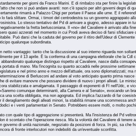
estardamente per giorni da Franco Marini. E di rimbalzo sta per finire la legislat
'atto che non si può andare avanti: non c'è spazio per altri governi degni di 
rtamente rimarrà a Palazzo Chigi per portare il Paese alle urne. E il referend
 lo farà slittare. Ormai, i timori del centrodestra su un governo aggrappato all
osinistra. Lo stesso tentativo del Pd di arrivare a giugno, adesso appare in tu
re negativamente la fretta berlusconiana. Il «no» del Cavaliere è arrivato alla 
fossero quasi azzerati nel momento in cui Prodi aveva deciso di farsi sfiducia
vitabile. Può darsi che la caduta del governo per il ritiro dell'Udeur di Clemen
anticipo qualunque subordinata.
in netto vantaggio: tanto che la discussione al suo interno riguarda non soltant
ilmente per il 13 aprile. È la conferma di una campagna elettorale che la Cdl c
 abbandonato qualunque distinguo rispetto al Cavaliere, nasce dalla consapevo
a portata di mano. Ma l'incognita su quanto accadrà nelle prossime settimane e
legislatura e nel primo anno e mezzo dell'attuale, ora sono diplomatizzati; ma
eterminazione di Berlusconi ad andare al voto anticipato quanto prima nasce dal
he di evitare manovre che possano dividere di nuovo i propri alleati. Le minis
cora stabilizzata e amalgamata. Il passaggio di esponenti di FI nell'Udc, e 
ora: «Saremo comunque determinanti, alla Camera e al Senato», evocando un bra
voca una scelta obbligata, ma non agognata. Ed implica l'azzardo di far coesis
er il deragliamento degli alleati minori, la stabilità rimane una scommessa anch
i dodici e i venti parlamentari in Senato. Potrebbero essere molti, o molto poch
lato con quale tipo di aggregazione si presenterà. Ma l'insistenza del Pd vel
Non è scontato che l'operazione riesca. Ma la volontà del Cavaliere di tenere ap
n governo di unità nazionale, negoziato da posizioni di forza. In più, sa che
cora di fronte interlocutori non indeboliti da un'eventuale sconfitta.