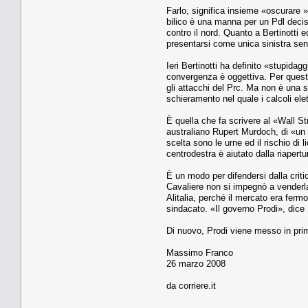
Farlo, significa insieme «oscurare » i
bilico è una manna per un Pdl deciso 
contro il nord. Quanto a Bertinotti e
presentarsi come unica sinistra senz
Ieri Bertinotti ha definito «stupida
convergenza è oggettiva. Per questo,
gli attacchi del Prc. Ma non è una si
schieramento nel quale i calcoli ele
È quella che fa scrivere al «Wall S
australiano Rupert Murdoch, di «un l
scelta sono le urne ed il rischio di
centrodestra è aiutato dalla riapertu
È un modo per difendersi dalla criti
Cavaliere non si impegnò a venderla:
Alitalia, perché il mercato era ferm
sindacato. «Il governo Prodi», dice Fi
Di nuovo, Prodi viene messo in primo
Massimo Franco
26 marzo 2008
da corriere.it