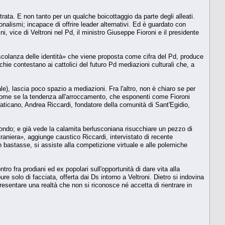
ata. E non tanto per un qualche boicottaggio da parte degli alleati.
nalismi; incapace di offrire leader alternativi. Ed è guardato con
, vice di Veltroni nel Pd, il ministro Giuseppe Fioroni e il presidente
escolanza delle identità» che viene proposta come cifra del Pd, produce
chie contestano ai cattolici del futuro Pd mediazioni culturali che, a
ale), lascia poco spazio a mediazioni. Fra l'altro, non è chiaro se per
to: come se la tendenza all'arroccamento, che esponenti come Fioroni
Vaticano, Andrea Riccardi, fondatore della comunità di Sant'Egidio,
mondo; e già vede la calamita berlusconiana risucchiare un pezzo di
traniera», aggiunge caustico Riccardi, intervistato di recente
on bastasse, si assiste alla competizione virtuale e alle polemiche
ro fra prodiani ed ex popolari sull'opportunità di dare vita alla
e solo di facciata, offerta dai Ds intorno a Veltroni. Dietro si indovina
presentare una realtà che non si riconosce né accetta di rientrare in