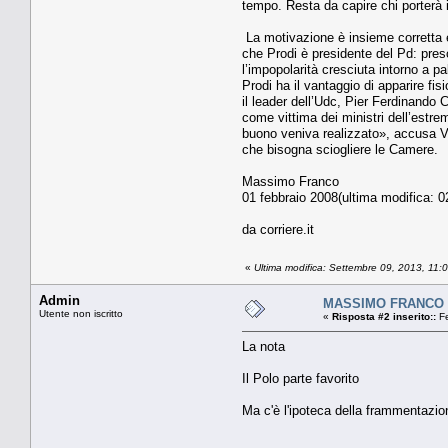
tempo. Resta da capire chi porterà i
La motivazione è insieme corretta e i
che Prodi è presidente del Pd: presc
l’impopolarità cresciuta intorno a pa
Prodi ha il vantaggio di apparire fis
il leader dell’Udc, Pier Ferdinando 
come vittima dei ministri dell’estr
buono veniva realizzato», accusa Vel
che bisogna sciogliere le Camere.
Massimo Franco
01 febbraio 2008(ultima modifica: 0
da corriere.it
«
Ultima modifica: Settembre 09, 2013, 11
Admin
MASSIMO FRANCO
Utente non iscritto
«
Risposta #2 inserito::
Fe
La nota
Il Polo parte favorito
Ma c'è l'ipoteca della frammentazio