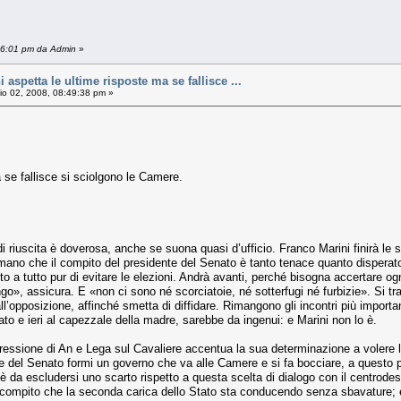
:16:01 pm da Admin
»
aspetta le ultime risposte ma se fallisce ...
o 02, 2008, 08:49:38 pm »
 se fallisce si sciolgono le Camere.
 riuscita è doverosa, anche se suona quasi d’ufficio. Franco Marini finirà le su
mano che il compito del presidente del Senato è tanto tenace quanto disperato
 a tutto pur di evitare le elezioni. Andrà avanti, perché bisogna accertare ogni 
ngo», assicura. E «non ci sono né scorciatoie, né sotterfugi né furbizie». Si t
ll’opposizione, affinché smetta di diffidare. Rimangono gli incontri più importa
pato e ieri al capezzale della madre, sarebbe da ingenui: e Marini non lo è.
ressione di An e Lega sul Cavaliere accentua la sua determinazione a volere le
nte del Senato formi un governo che va alle Camere e si fa bocciare, a questo
è da escludersi uno scarto rispetto a questa scelta di dialogo con il centrodes
un compito che la seconda carica dello Stato sta conducendo senza sbavature;