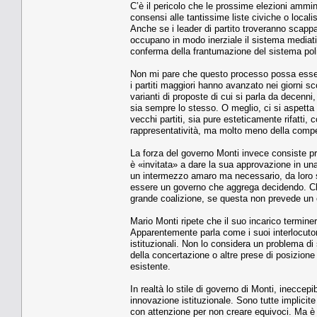
C’è il pericolo che le prossime elezioni ammi
consensi alle tantissime liste civiche o locali
Anche se i leader di partito troveranno scappa
occupano in modo inerziale il sistema mediatic
conferma della frantumazione del sistema polit
Non mi pare che questo processo possa essere 
i partiti maggiori hanno avanzato nei giorni scor
varianti di proposte di cui si parla da decenni
sia sempre lo stesso. O meglio, ci si aspetta c
vecchi partiti, sia pure esteticamente rifatti
rappresentatività, ma molto meno della compe
La forza del governo Monti invece consiste pr
è «invitata» a dare la sua approvazione in una
un intermezzo amaro ma necessario, da loro s
essere un governo che aggrega decidendo. Chi 
grande coalizione, se questa non prevede un 
Mario Monti ripete che il suo incarico terminer
Apparentemente parla come i suoi interlocutori
istituzionali. Non lo considera un problema di
della concertazione o altre prese di posizion
esistente.
In realtà lo stile di governo di Monti, ineccepi
innovazione istituzionale. Sono tutte implici
con attenzione per non creare equivoci. Ma è 