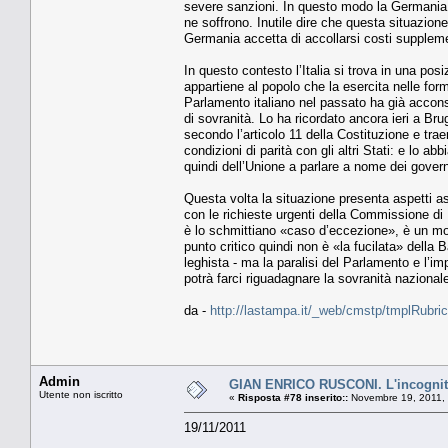
severe sanzioni. In questo modo la Germania s
ne soffrono. Inutile dire che questa situazion
Germania accetta di accollarsi costi suppleme
In questo contesto l’Italia si trova in una pos
appartiene al popolo che la esercita nelle forme
Parlamento italiano nel passato ha già acconse
di sovranità. Lo ha ricordato ancora ieri a Br
secondo l’articolo 11 della Costituzione e trae
condizioni di parità con gli altri Stati: e lo a
quindi dell’Unione a parlare a nome dei govern
Questa volta la situazione presenta aspetti a
con le richieste urgenti della Commissione di
è lo schmittiano «caso d’eccezione», è un mom
punto critico quindi non è «la fucilata» della
leghista - ma la paralisi del Parlamento e l’im
potrà farci riguadagnare la sovranità nazionale
da -
http://lastampa.it/_web/cmstp/tmplRubric
Admin
GIAN ENRICO RUSCONI. L'incognita
Utente non iscritto
«
Risposta #78 inserito::
Novembre 19, 2011, 
19/11/2011