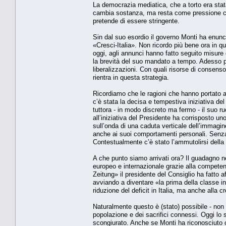
La democrazia mediatica, che a torto era stata
cambia sostanza, ma resta come pressione co
pretende di essere stringente.
Sin dal suo esordio il governo Monti ha enunci
«Cresci-Italia». Non ricordo più bene ora in q
oggi, agli annunci hanno fatto seguito misure 
la brevità del suo mandato a tempo. Adesso però
liberalizzazioni. Con quali risorse di consen
rientra in questa strategia.
Ricordiamo che le ragioni che hanno portato a
c’è stata la decisa e tempestiva iniziativa de
tuttora - in modo discreto ma fermo - il suo r
all’iniziativa del Presidente ha corrisposto uno
sull’onda di una caduta verticale dell’immagin
anche ai suoi comportamenti personali. Senza 
Contestualmente c’è stato l’ammutolirsi della 
A che punto siamo arrivati ora? Il guadagno nett
europeo e internazionale grazie alla competenz
Zeitung» il presidente del Consiglio ha fatto a
avviando a diventare «la prima della classe in
riduzione del deficit in Italia, ma anche alla c
Naturalmente questo è (stato) possibile - non
popolazione e dei sacrifici connessi. Oggi lo
scongiurato. Anche se Monti ha riconosciuto