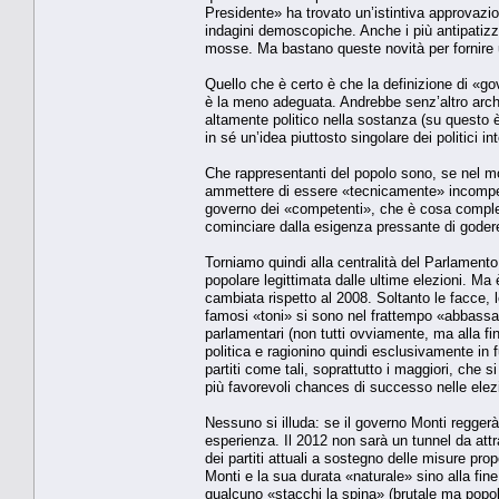
Presidente» ha trovato un’istintiva approvazi
indagini demoscopiche. Anche i più antipatizz
mosse. Ma bastano queste novità per fornire u
Quello che è certo è che la definizione di «go
è la meno adeguata. Andrebbe senz’altro arch
altamente politico nella sostanza (su questo è
in sé un’idea piuttosto singolare dei politici i
Che rappresentanti del popolo sono, se nel mo
ammettere di essere «tecnicamente» incompeten
governo dei «competenti», che è cosa completa
cominciare dalla esigenza pressante di godere 
Torniamo quindi alla centralità del Parlament
popolare legittimata dalle ultime elezioni. Ma 
cambiata rispetto al 2008. Soltanto le facce, 
famosi «toni» si sono nel frattempo «abbassat
parlamentari (non tutti ovviamente, ma alla fi
politica e ragionino quindi esclusivamente in 
partiti come tali, soprattutto i maggiori, che 
più favorevoli chances di successo nelle elezi
Nessuno si illuda: se il governo Monti reggerà
esperienza. Il 2012 non sarà un tunnel da at
dei partiti attuali a sostegno delle misure prop
Monti e la sua durata «naturale» sino alla fine
qualcuno «stacchi la spina» (brutale ma popo