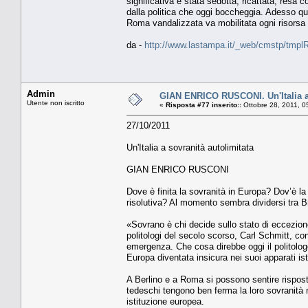
significativa è stata sedotta, ricattata, resa 
dalla politica che oggi boccheggia. Adesso q
Roma vandalizzata va mobilitata ogni risorsa
da -
http://www.lastampa.it/_web/cmstp/tmplRu
Admin
GIAN ENRICO RUSCONI. Un'Italia a 
Utente non iscritto
«
Risposta #77 inserito::
Ottobre 28, 2011, 0
27/10/2011
Un'Italia a sovranità autolimitata
GIAN ENRICO RUSCONI
Dove è finita la sovranità in Europa? Dov’è la 
risolutiva? Al momento sembra dividersi tra B
«Sovrano è chi decide sullo stato di eccezion
politologi del secolo scorso, Carl Schmitt, con
emergenza. Che cosa direbbe oggi il politolo
Europa diventata insicura nei suoi apparati ist
A Berlino e a Roma si possono sentire rispost
tedeschi tengono ben ferma la loro sovranità n
istituzione europea.