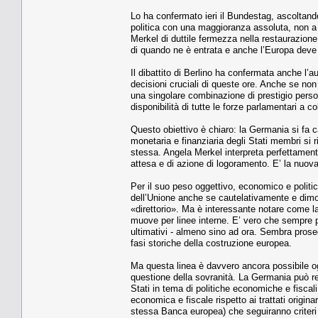
Lo ha confermato ieri il Bundestag, ascoltand
politica con una maggioranza assoluta, non a
Merkel di duttile fermezza nella restaurazione
di quando ne è entrata e anche l’Europa deve 
Il dibattito di Berlino ha confermata anche l
decisioni cruciali di queste ore. Anche se non m
una singolare combinazione di prestigio person
disponibilità di tutte le forze parlamentari a 
Questo obiettivo è chiaro: la Germania si fa ca
monetaria e finanziaria degli Stati membri s
stessa. Angela Merkel interpreta perfettament
attesa e di azione di logoramento. E’ la nuov
Per il suo peso oggettivo, economico e politi
dell’Unione anche se cautelativamente e dimo
«direttorio». Ma è interessante notare come la
muove per linee interne. E’ vero che sempre pi
ultimativi - almeno sino ad ora. Sembra proseg
fasi storiche della costruzione europea.
Ma questa linea è davvero ancora possibile og
questione della sovranità. La Germania può rea
Stati in tema di politiche economiche e fiscali
economica e fiscale rispetto ai trattati origina
stessa Banca europea) che seguiranno criteri c