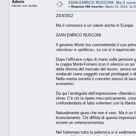
Admin
GIAN ENRICO RUSCONI. Ma il conse
Utente non iscritto
«
Risposta #86 inserito::
Marzo 23, 2012, 11:2
23/3/2012
Ma il consenso è un valore anche in Europa
GIAN ENRICO RUSCONI
Il governo Monti sta commettendo il suo primo
«tecnica» e «politica», su cui si è equivocato
Dopo l’efficace colpo di mano sulle pensioni g
la coppia Monti-Fornero (con il silenzio un po
della riforma del mercato del lavoro, senza ren
sindacati siano soggetti sociali privilegiati o 
Nella nostra società il concetto stesso di lavo
economici.
Da qui l’ambiguità dell’espressione «liberaliz
show. C’è chi la ripete meccanicamente, consid
confondendola di fatto volentieri con la liber
Naturalmente giura che non è vero. Ma è un fatt
licenziamento. Chi diffida di questa impostazi
essere un veterocomunista.
Nel frattempo tutta la polemica si è sedimentata