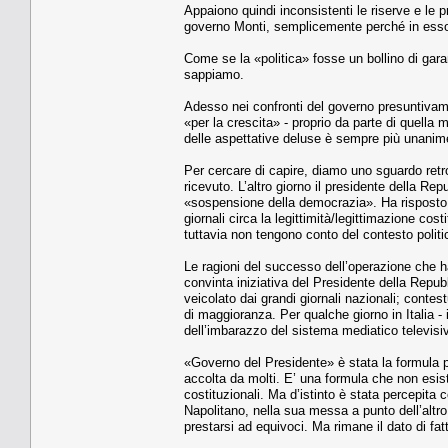
Appaiono quindi inconsistenti le riserve e le p
governo Monti, semplicemente perché in esso
Come se la «politica» fosse un bollino di garanz
sappiamo.
Adesso nei confronti del governo presuntivamen
«per la crescita» - proprio da parte di quella
delle aspettative deluse è sempre più unanim
Per cercare di capire, diamo uno sguardo retr
ricevuto. L’altro giorno il presidente della Re
«sospensione della democrazia». Ha risposto c
giornali circa la legittimità/legittimazione cost
tuttavia non tengono conto del contesto politic
Le ragioni del successo dell’operazione che ha
convinta iniziativa del Presidente della Repu
veicolato dai grandi giornali nazionali; conte
di maggioranza. Per qualche giorno in Italia - 
dell’imbarazzo del sistema mediatico televisivo
«Governo del Presidente» è stata la formula p
accolta da molti. E’ una formula che non esis
costituzionali. Ma d’istinto è stata percepi
Napolitano, nella sua messa a punto dell’altro
prestarsi ad equivoci. Ma rimane il dato di fa