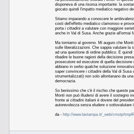
disponeva di una risorsa importante: la sostan
giocato quindi l'impatto mediatico negativo del
Stiamo imparando a conoscere le ambivalenze de
costi dell'effetto mediatico clamoroso e prov
porta i cittadini a valutare con maggiore serie
anche in Val di Susa. Anche grazie all'ormai f
Ma torniamo al governo. Mi auguro che Monti n
sulle liberalizzazioni. Che sappia valutare la s
ad una questione di ordine pubblico. E quindi 
ribadire le buone ragioni della decisione pre
prosecutore ed esecutore di quella decisione m
abbiano in serbo qualche soluzione innovativa
saper convincere i cittadini della Val di Susa 
strumentalizzati) non solo allontanano da una
democrazia.
So benissimo che c'è il rischio che queste pa
Monti non può illudersi di avere il sostegno i
fronte ai cittadini italiani è dovere del presi
autorevolezza senza eludere o sottovalutare il
da -
http://www.lastampa.it/_web/cmstp/tmplRu