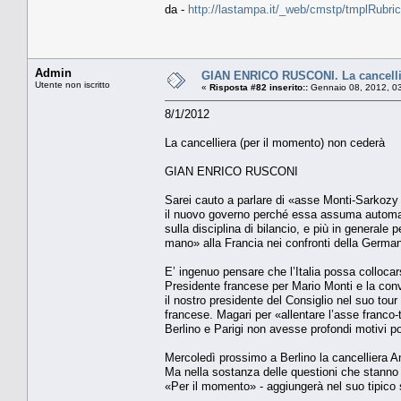
da -
http://lastampa.it/_web/cmstp/tmplRubric
Admin
GIAN ENRICO RUSCONI. La cancellie
Utente non iscritto
«
Risposta #82 inserito::
Gennaio 08, 2012, 0
8/1/2012
La cancelliera (per il momento) non cederà
GIAN ENRICO RUSCONI
Sarei cauto a parlare di «asse Monti-Sarkozy pe
il nuovo governo perché essa assuma automati
sulla disciplina di bilancio, e più in generale 
mano» alla Francia nei confronti della German
E’ ingenuo pensare che l’Italia possa collocar
Presidente francese per Mario Monti e la conv
il nostro presidente del Consiglio nel suo to
francese. Magari per «allentare l’asse franco-
Berlino e Parigi non avesse profondi motivi poli
Mercoledì prossimo a Berlino la cancelliera 
Ma nella sostanza delle questioni che stanno
«Per il momento» - aggiungerà nel suo tipico s