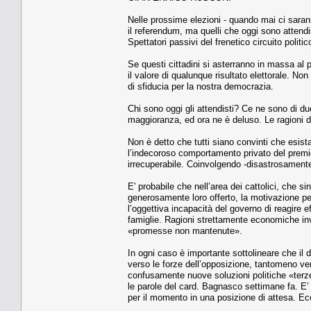
Nelle prossime elezioni - quando mai ci sarann
il referendum, ma quelli che oggi sono attendi
Spettatori passivi del frenetico circuito politi
Se questi cittadini si asterranno in massa al 
il valore di qualunque risultato elettorale. N
di sfiducia per la nostra democrazia.
Chi sono oggi gli attendisti? Ce ne sono di du
maggioranza, ed ora ne è deluso. Le ragioni 
Non è detto che tutti siano convinti che esista 
l’indecoroso comportamento privato del premie
irrecuperabile. Coinvolgendo -disastrosamente 
E' probabile che nell’area dei cattolici, che 
generosamente loro offerto, la motivazione per
l’oggettiva incapacità del governo di reagire 
famiglie. Ragioni strettamente economiche inve
«promesse non mantenute».
In ogni caso è importante sottolineare che i
verso le forze dell’opposizione, tantomeno ver
confusamente nuove soluzioni politiche «terze
le parole del card. Bagnasco settimane fa. E’ o
per il momento in una posizione di attesa. Ec