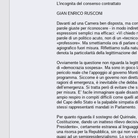
L'incognita del consenso contrattato
GIAN ENRICO RUSCONI
Davanti ad una Camera ben disposta, ma con am
parole giuste per riconoscere - in modo indirett
espressioni semplici ma efficaci: «Vi chiedo 
parole di un politico acuto, non di un «tecnic
«professore». Ma smettiamola ora di parlare de
agiografico fuori misura. Riflettiamo sulla na
denota la particolarità della legittimazione del
Ovviamente la questione non riguarda la legit
di «democrazia sospesa». Ma sono in gioco la c
pericolo reale che l’appoggio al governo Monti
programma. Siccome è un governo non diretta
ragioni di emergenza, è inevitabile che debba
dell’emergenza. Si tratta però di evitare che si
per misura. E’ facile immaginare quale disast
ampio respiro in compiti difficili come quelli a
del Capo dello Stato e la palpabile simpatia d
stessi rappresentanti mandati in Parlamento.
Per quanto riguarda il sostegno del Quirinale, 
Costituzione, dando un inatteso rilievo decisi
Presidente», certamente estranea al linguaggi
una risorsa per la Repubblica, sin qui non va
quasi ad un semipresidenzialismo. Lo scrivo s