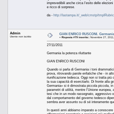
imprevedibili anche circa l’esito delle elezion
e ricco di sorprese.
da -
http://lastampa.it/_web/cmstp/tmplRubric
Admin
GIAN ENRICO RUSCONI. Germania l
Utente non iscritto
«
Risposta #79 inserito::
Novembre 27, 2011,
27/11/2011
Germania la potenza riluttante
GIAN ENRICO RUSCONI
Quando si parla di Germania i toni drammatici
prova, ritrovando parole enfatiche che - in al
riunificazione tedesca. Oggi non si tratta più
la sua capacità di esercitarlo. Di fronte alla 
Germania» si è dimostrata piccola piccola, in 
parametri di utilità, mentre l’Unione europea, 
tesi che in un modo rassegnato, aggressivo o
dal comportamento del governo tedesco dipende
sembra aver assunto su di sé interamente que
In questi anni abbiamo imparato a conoscere l