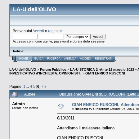
LA-U dell'OLIVO
Benvenuto!
Accedi
o
registrati
.
Accesso con nome utente, password e durata della sessione
Notizie
:
HOME
GUIDA
RICERCA
AGENDA
ACCEDI
REGISTRATI
LA-U dell'OLIVO
>
Forum Pubblico
>
LA-U STORICA 2 -Ante 12 maggio 2023 
INVESTICATIVO d'INCHIESTA. OPINIONISTI.
>
GIAN ENRICO RUSCONI
Pagine:
1
...
4
5
[
6
]
7
8
Autore
Discussione: GIAN ENRICO RUSCONI (Letto 1
Admin
GIAN ENRICO RUSCONI. Attendismo 
Utente non iscritto
«
Risposta #75 inserito::
Ottobre 06, 2011, 0
6/10/2011
Attendismo il malessere italiano
GIAN ENRICO RUSCONI