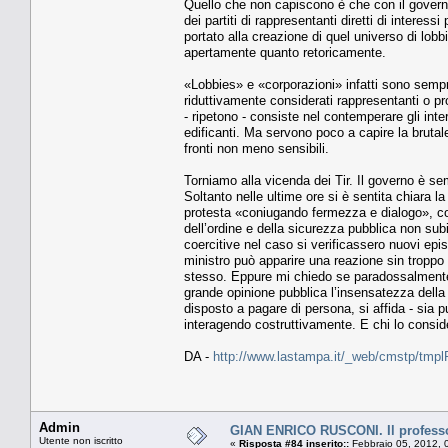
Quello che non capiscono è che con il gover
dei partiti di rappresentanti diretti di interes
portato alla creazione di quel universo di lobbie
apertamente quanto retoricamente.
«Lobbies» e «corporazioni» infatti sono sempre 
riduttivamente considerati rappresentanti o pro
- ripetono - consiste nel contemperare gli inte
edificanti. Ma servono poco a capire la brutale
fronti non meno sensibili.
Torniamo alla vicenda dei Tir. Il governo è se
Soltanto nelle ultime ore si è sentita chiara la
protesta «coniugando fermezza e dialogo», con
dell’ordine e della sicurezza pubblica non su
coercitive nel caso si verificassero nuovi e
ministro può apparire una reazione sin troppo 
stesso. Eppure mi chiedo se paradossalmente 
grande opinione pubblica l’insensatezza della 
disposto a pagare di persona, si affida - sia
interagendo costruttivamente. E chi lo consi
DA -
http://www.lastampa.it/_web/cmstp/tmplR
Admin
GIAN ENRICO RUSCONI. Il professor
Utente non iscritto
«
Risposta #84 inserito::
Febbraio 05, 2012, 