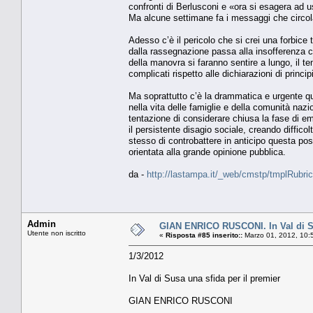
confronti di Berlusconi e «ora si esagera ad 
Ma alcune settimane fa i messaggi che circol
Adesso c’è il pericolo che si crei una forbice 
dalla rassegnazione passa alla insofferenza c
della manovra si faranno sentire a lungo, il te
complicati rispetto alle dichiarazioni di princip
Ma soprattutto c’è la drammatica e urgente qu
nella vita delle famiglie e della comunità nazi
tentazione di considerare chiusa la fase di em
il persistente disagio sociale, creando diffico
stesso di controbattere in anticipo questa po
orientata alla grande opinione pubblica.
da -
http://lastampa.it/_web/cmstp/tmplRubric
Admin
GIAN ENRICO RUSCONI. In Val di Su
Utente non iscritto
«
Risposta #85 inserito::
Marzo 01, 2012, 10:
1/3/2012
In Val di Susa una sfida per il premier
GIAN ENRICO RUSCONI