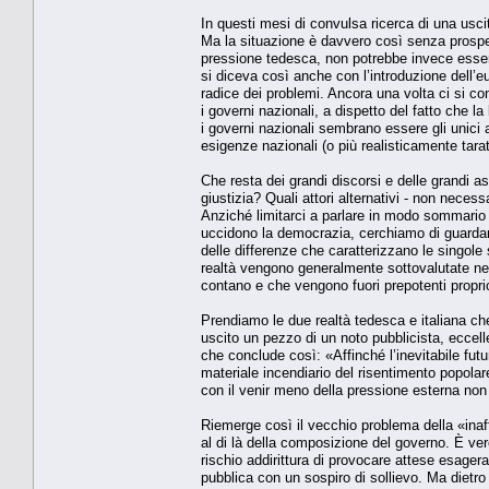
In questi mesi di convulsa ricerca di una uscita
Ma la situazione è davvero così senza prospet
pressione tedesca, non potrebbe invece esser
si diceva così anche con l’introduzione dell’e
radice dei problemi. Ancora una volta ci si c
i governi nazionali, a dispetto del fatto che
i governi nazionali sembrano essere gli unici 
esigenze nazionali (o più realisticamente tara
Che resta dei grandi discorsi e delle grandi asp
giustizia? Quali attori alternativi - non nece
Anziché limitarci a parlare in modo sommario 
uccidono la democrazia, cerchiamo di guarda
delle differenze che caratterizzano le singole 
realtà vengono generalmente sottovalutate nei
contano e che vengono fuori prepotenti proprio
Prendiamo le due realtà tedesca e italiana ch
uscito un pezzo di un noto pubblicista, eccelle
che conclude così: «Affinché l’inevitabile fut
materiale incendiario del risentimento popolar
con il venir meno della pressione esterna no
Riemerge così il vecchio problema della «inaffi
al di là della composizione del governo. È ve
rischio addirittura di provocare attese esagera
pubblica con un sospiro di sollievo. Ma dietro 