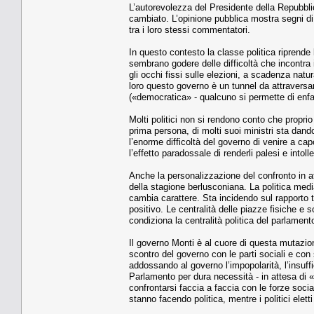
L’autorevolezza del Presidente della Repubblic
cambiato. L’opinione pubblica mostra segni di di
tra i loro stessi commentatori.
In questo contesto la classe politica riprende 
sembrano godere delle difficoltà che incontra 
gli occhi fissi sulle elezioni, a scadenza natu
loro questo governo è un tunnel da attraversar
(«democratica» - qualcuno si permette di enfa
Molti politici non si rendono conto che proprio 
prima persona, di molti suoi ministri sta dando 
l’enorme difficoltà del governo di venire a capo
l’effetto paradossale di renderli palesi e intoll
Anche la personalizzazione del confronto in a
della stagione berlusconiana. La politica medi
cambia carattere. Sta incidendo sul rapporto tr
positivo. Le centralità delle piazze fisiche e 
condiziona la centralità politica del parlament
Il governo Monti è al cuore di questa mutazion
scontro del governo con le parti sociali e con 
addossando al governo l’impopolarità, l’insuff
Parlamento per dura necessità - in attesa di «to
confrontarsi faccia a faccia con le forze social
stanno facendo politica, mentre i politici elett