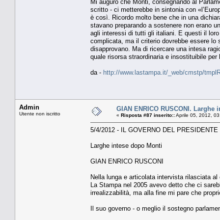
Mi auguro che Monti, consegnando al Parlament
scritto - ci metterebbe in sintonia con «l’Eur
è così. Ricordo molto bene che in una dichiaraz
stavano preparando a sostenere non erano un 
agli interessi di tutti gli italiani. E questi i
complicata, ma il criterio dovrebbe essere lo 
disapprovano. Ma di ricercare una intesa rag
quale risorsa straordinaria e insostituibile per
da -
http://www.lastampa.it/_web/cmstp/tmplRu
Admin
GIAN ENRICO RUSCONI. Larghe in
Utente non iscritto
«
Risposta #87 inserito::
Aprile 05, 2012, 0
5/4/2012 - IL GOVERNO DEL PRESIDENTE
Larghe intese dopo Monti
GIAN ENRICO RUSCONI
Nella lunga e articolata intervista rilasciata a
La Stampa nel 2005 avevo detto che ci sarebbe 
irrealizzabilità, ma alla fine mi pare che prop
Il suo governo - o meglio il sostegno parlame