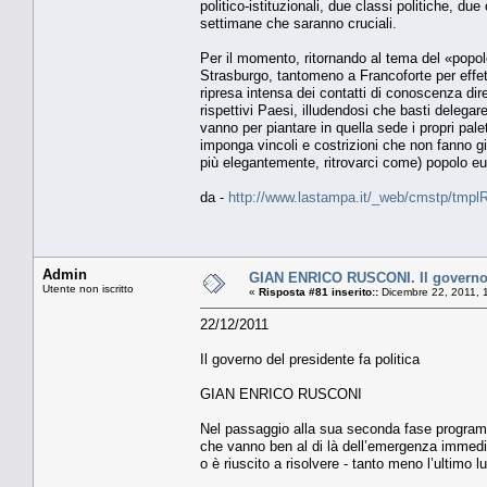
politico-istituzionali, due classi politiche, du
settimane che saranno cruciali.
Per il momento, ritornando al tema del «popo
Strasburgo, tantomeno a Francoforte per effetto
ripresa intensa dei contatti di conoscenza dirett
rispettivi Paesi, illudendosi che basti delega
vanno per piantare in quella sede i propri pale
imponga vincoli e costrizioni che non fanno gi
più elegantemente, ritrovarci come) popolo eur
da -
http://www.lastampa.it/_web/cmstp/tmplRu
Admin
GIAN ENRICO RUSCONI. Il governo d
Utente non iscritto
«
Risposta #81 inserito::
Dicembre 22, 2011, 
22/12/2011
Il governo del presidente fa politica
GIAN ENRICO RUSCONI
Nel passaggio alla sua seconda fase programm
che vanno ben al di là dell’emergenza immed
o è riuscito a risolvere - tanto meno l’ultimo 