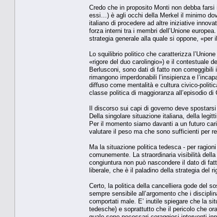
Credo che in proposito Monti non debba farsi il
essi…) è agli occhi della Merkel il minimo d
italiano di procedere ad altre iniziative inn
forza interni tra i membri dell’Unione europea
strategia generale alla quale si oppone, «per
Lo squilibrio politico che caratterizza l’Unio
«rigore del duo carolingio») e il contestuale d
Berlusconi, sono dati di fatto non correggibil
rimangono imperdonabili l’insipienza e l’incap
diffuso come mentalità e cultura civico-politi
classe politica di maggioranza all’episodio di 
Il discorso sui capi di governo deve spostarsi 
Della singolare situazione italiana, della legi
Per il momento siamo davanti a un futuro carico
valutare il peso ma che sono sufficienti per re
Ma la situazione politica tedesca - per ragion
comunemente. La straordinaria visibilità dell
congiuntura non può nascondere il dato di fatto 
liberale, che è il paladino della strategia del ri
Certo, la politica della cancelliera gode del 
sempre sensibile all’argomento che i disciplin
comportati male. E’ inutile spiegare che la 
tedesche) e soprattutto che il pericolo che o
quale sono necessari coraggiosi interventi inn