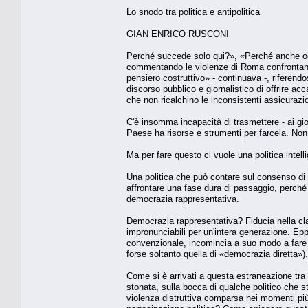
Lo snodo tra politica e antipolitica
GIAN ENRICO RUSCONI
Perché succede solo qui?», «Perché anche oggi 
commentando le violenze di Roma confrontando
pensiero costruttivo» - continuava -, riferendo
discorso pubblico e giornalistico di offrire ac
che non ricalchino le inconsistenti assicurazi
C'è insomma incapacità di trasmettere - ai gi
Paese ha risorse e strumenti per farcela. Non
Ma per fare questo ci vuole una politica intell
Una politica che può contare sul consenso di c
affrontare una fase dura di passaggio, perché h
democrazia rappresentativa.
Democrazia rappresentativa? Fiducia nella cl
impronunciabili per un'intera generazione. Ep
convenzionale, incomincia a suo modo a fare 
forse soltanto quella di «democrazia diretta»).
Come si è arrivati a questa estraneazione tra i
stonata, sulla bocca di qualche politico che st
violenza distruttiva comparsa nei momenti più