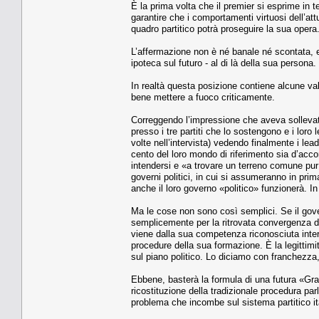
È la prima volta che il premier si esprime in 
garantire che i comportamenti virtuosi dell’a
quadro partitico potrà proseguire la sua opera
L’affermazione non è né banale né scontata, e 
ipoteca sul futuro - al di là della sua persona.
In realtà questa posizione contiene alcune valu
bene mettere a fuoco criticamente.
Correggendo l’impressione che aveva sollevat
presso i tre partiti che lo sostengono e i lor
volte nell’intervista) vedendo finalmente i lea
cento del loro mondo di riferimento sia d’acco
intendersi e «a trovare un terreno comune pur 
governi politici, in cui si assumeranno in prim
anche il loro governo «politico» funzionerà. 
Ma le cose non sono così semplici. Se il gove
semplicemente per la ritrovata convergenza dei
viene dalla sua competenza riconosciuta intern
procedure della sua formazione. È la legittim
sul piano politico. Lo diciamo con franchezza
Ebbene, basterà la formula di una futura «Gra
ricostituzione della tradizionale procedura p
problema che incombe sul sistema partitico it