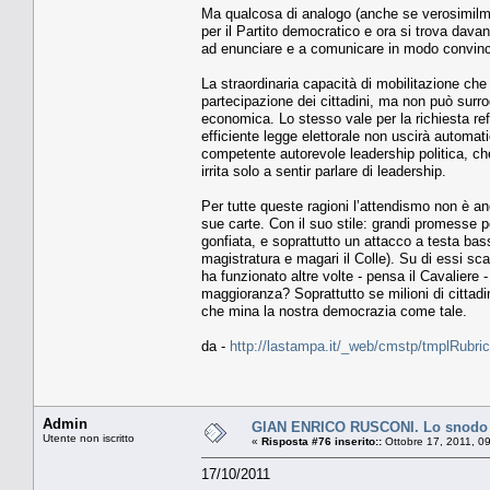
Ma qualcosa di analogo (anche se verosimilme
per il Partito democratico e ora si trova davan
ad enunciare e a comunicare in modo convincen
La straordinaria capacità di mobilitazione che 
partecipazione dei cittadini, ma non può surr
economica. Lo stesso vale per la richiesta r
efficiente legge elettorale non uscirà automa
competente autorevole leadership politica, che
irrita solo a sentir parlare di leadership.
Per tutte queste ragioni l’attendismo non è an
sue carte. Con il suo stile: grandi promesse
gonfiata, e soprattutto un attacco a testa bas
magistratura e magari il Colle). Su di essi sc
ha funzionato altre volte - pensa il Cavaliere
maggioranza? Soprattutto se milioni di cittad
che mina la nostra democrazia come tale.
da -
http://lastampa.it/_web/cmstp/tmplRubric
Admin
GIAN ENRICO RUSCONI. Lo snodo tra
Utente non iscritto
«
Risposta #76 inserito::
Ottobre 17, 2011, 0
17/10/2011