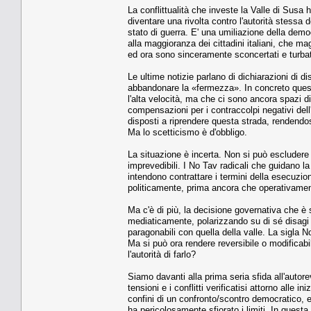
La conflittualità che investe la Valle di Susa 
diventare una rivolta contro l'autorità stessa de
stato di guerra. E' una umiliazione della dem
alla maggioranza dei cittadini italiani, che m
ed ora sono sinceramente sconcertati e turbat
Le ultime notizie parlano di dichiarazioni di di
abbandonare la «fermezza». In concreto questo
l'alta velocità, ma che ci sono ancora spazi d
compensazioni per i contraccolpi negativi dell'
disposti a riprendere questa strada, rendendos
Ma lo scetticismo è d'obbligo.
La situazione è incerta. Non si può escludere
imprevedibili. I No Tav radicali che guidano l
intendono contrattare i termini della esecuzi
politicamente, prima ancora che operativamen
Ma c'è di più, la decisione governativa che è 
mediaticamente, polarizzando su di sé disagi
paragonabili con quella della valle. La sigla 
Ma si può ora rendere reversibile o modificabi
l'autorità di farlo?
Siamo davanti alla prima seria sfida all'autorev
tensioni e i conflitti verificatisi attorno alle 
confini di un confronto/scontro democratico, e
ha pericolosamente sfiorato i limiti. In quest