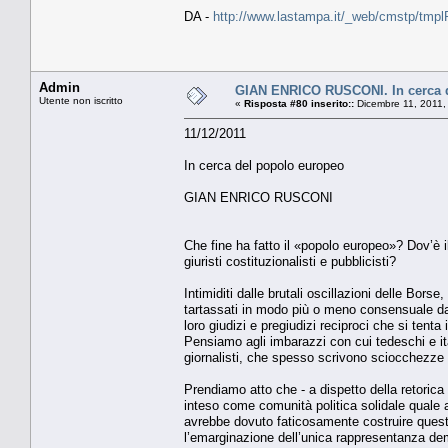
DA -
http://www.lastampa.it/_web/cmstp/tmplR
Admin
GIAN ENRICO RUSCONI. In cerca 
Utente non iscritto
«
Risposta #80 inserito::
Dicembre 11, 2011,
11/12/2011
In cerca del popolo europeo
GIAN ENRICO RUSCONI
Che fine ha fatto il «popolo europeo»? Dov’è il
giuristi costituzionalisti e pubblicisti?
Intimiditi dalle brutali oscillazioni delle Borse, 
tartassati in modo più o meno consensuale dai 
loro giudizi e pregiudizi reciproci che si tenta
Pensiamo agli imbarazzi con cui tedeschi e ital
giornalisti, che spesso scrivono sciocchezze 
Prendiamo atto che - a dispetto della retorica
inteso come comunità politica solidale quale a
avrebbe dovuto faticosamente costruire questo
l’emarginazione dell’unica rappresentanza de