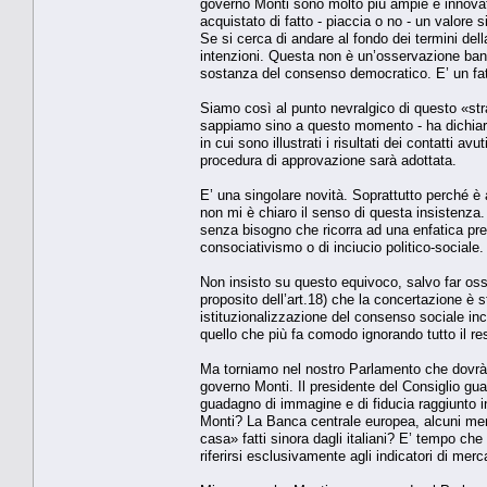
governo Monti sono molto più ampie e innovativ
acquistato di fatto - piaccia o no - un valore 
Se si cerca di andare al fondo dei termini dell
intenzioni. Questa non è un’osservazione banal
sostanza del consenso democratico. E’ un fatt
Siamo così al punto nevralgico di questo «str
sappiamo sino a questo momento - ha dichiara
in cui sono illustrati i risultati dei contatti 
procedura di approvazione sarà adottata.
E’ una singolare novità. Soprattutto perché è
non mi è chiaro il senso di questa insistenza.
senza bisogno che ricorra ad una enfatica pr
consociativismo o di inciucio politico-sociale.
Non insisto su questo equivoco, salvo far oss
proposito dell’art.18) che la concertazione è
istituzionalizzazione del consenso sociale inc
quello che più fa comodo ignorando tutto il re
Ma torniamo nel nostro Parlamento che dovrà 
governo Monti. Il presidente del Consiglio guar
guadagno di immagine e di fiducia raggiunto i
Monti? La Banca centrale europea, alcuni mem
casa» fatti sinora dagli italiani? E’ tempo c
riferirsi esclusivamente agli indicatori di merc