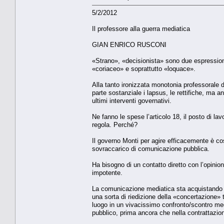
5/2/2012
Il professore alla guerra mediatica
GIAN ENRICO RUSCONI
«Strano», «decisionista» sono due espressioni
«coriaceo» e soprattutto «loquace».
Alla tanto ironizzata monotonia professorale d
parte sostanziale i lapsus, le rettifiche, ma a
ultimi interventi governativi.
Ne fanno le spese l’articolo 18, il posto di l
regola. Perché?
Il governo Monti per agire efficacemente è c
sovraccarico di comunicazione pubblica.
Ha bisogno di un contatto diretto con l’opinion
impotente.
La comunicazione mediatica sta acquistando un
una sorta di riedizione della «concertazione» t
luogo in un vivacissimo confronto/scontro medi
pubblico, prima ancora che nella contrattazione 