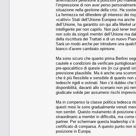
affermazioni perentorie a posizioni più malleab
l’impressione di non aver perso personalmente
situazione nella gestione della crisi. Ha soste
La fermezza nel difendere gli interessi dei ris
«cattivi» Stati dell’Unione Europea ma anche r
dell’Unione, ha garantito sin qui alla Merkel
intelligente per non capirlo. Non può tener te
non solo da singoli membri dell’Unione ma dall
della riscrittura dei Trattati e di un nuovo Pian
Sarà un modo anche per introdurre una qualch
bianco d’avere cambiato opinione.
Ma sono sicuro che quanto prima Berlino seg
cautele e condizioni da verificare puntigliosa
pre-apocalittico di queste ore (in cui grandi ist
previsione plausibile. Ma è anche una scomme
che è più flessibile e sensibile di quanto no
tedeschi rigidi e ostinati. Non c’è dubbio che 
disponibilità, davanti allo scenario non più r
giudicate solide per assumersi rischi imprevist
Ma in compenso la classe politica tedesca ri
questi mesi le sono gradualmente venuti meno.
non sembri. Questo mutamento di posizione d
straordinario a membri in difficoltà, ma come u
partner. Per schermare questa leadership c’è s
certificato di comparsa. A questo punto non si
posizione in Europa.