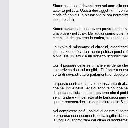
Siamo stati posti davanti non soltanto alla co
autorità politica. Questi due aggettivi - «con
modalità con cui la situazione si sta normal
incontrollabili.
Siamo davanti ad una severa prova per il gove
una prova «politica». Ma aggiungiamo pure l’ag
«tecnica» del governo in carica, su cui si sono 
La rivolta di minoranze di cittadini, organizza
intimidazione, è virtualmente politica perché è
Monti. Da un lato c’è un sofferto riconosciment
Con il passare delle settimane è evidente che 
che arrivino risultati tangibili. Di fronte a que
sorta di sovrastruttura parlamentare, debole e
In questo contesto la rivolta strisciante di al
che nel Pdl e nella Lega ci sono falchi che nel
di quella spallata contro il governo che il par
sentir gridare - in perfetto stile berlusconi
queste provocazioni - a cominciare dalla Sicili
Nel complesso però i politici di destra si barc
premuroso riconoscimento della legittimità di a
la voglia di approfittare del clima di scontent