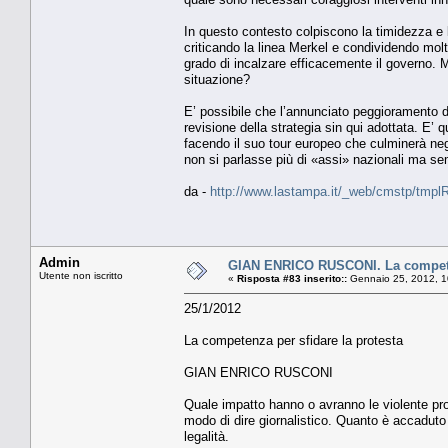
In questo contesto colpiscono la timidezza e l’
criticando la linea Merkel e condividendo mol
grado di incalzare efficacemente il governo. 
situazione?
E’ possibile che l’annunciato peggioramento 
revisione della strategia sin qui adottata. E’
facendo il suo tour europeo che culminerà negl
non si parlasse più di «assi» nazionali ma s
da -
http://www.lastampa.it/_web/cmstp/tmplRu
Admin
GIAN ENRICO RUSCONI. La competen
Utente non iscritto
«
Risposta #83 inserito::
Gennaio 25, 2012, 1
25/1/2012
La competenza per sfidare la protesta
GIAN ENRICO RUSCONI
Quale impatto hanno o avranno le violente prote
modo di dire giornalistico. Quanto è accaduto s
legalità.