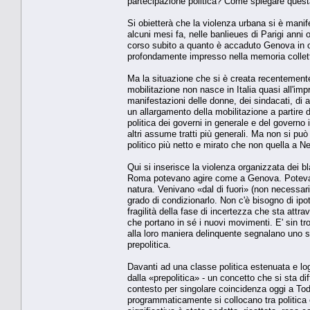
partecipazione politica? Come spiegare quest
Si obietterà che la violenza urbana si è mani
alcuni mesi fa, nelle banlieues di Parigi anni
corso subito a quanto è accaduto Genova in 
profondamente impresso nella memoria collett
Ma la situazione che si è creata recentemente
mobilitazione non nasce in Italia quasi all'im
manifestazioni delle donne, dei sindacati, di al
un allargamento della mobilitazione a partire 
politica dei governi in generale e del governo 
altri assume tratti più generali. Ma non si 
politico più netto e mirato che non quella a N
Qui si inserisce la violenza organizzata dei 
Roma potevano agire come a Genova. Potevan
natura. Venivano «dal di fuori» (non necessar
grado di condizionarlo. Non c'è bisogno di ipot
fragilità della fase di incertezza che sta attr
che portano in sé i nuovi movimenti. E' sin tro
alla loro maniera delinquente segnalano uno sn
prepolitica.
Davanti ad una classe politica estenuata e lo
dalla «prepolitica» - un concetto che si sta d
contesto per singolare coincidenza oggi a Todi
programmaticamente si collocano tra politica 