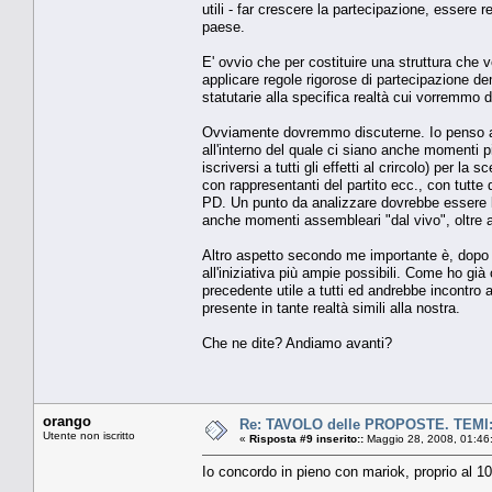
utili - far crescere la partecipazione, essere 
paese.
E' ovvio che per costituire una struttura che 
applicare regole rigorose di partecipazione dem
statutarie alla specifica realtà cui vorremmo d
Ovviamente dovremmo discuterne. Io penso a de
all'interno del quale ci siano anche momenti più
iscriversi a tutti gli effetti al crircolo) per l
con rappresentanti del partito ecc., con tutte 
PD. Un punto da analizzare dovrebbe essere la 
anche momenti assembleari "dal vivo", oltre a 
Altro aspetto secondo me importante è, dopo a
all'iniziativa più ampie possibili. Come ho gi
precedente utile a tutti ed andrebbe incontro 
presente in tante realtà simili alla nostra.
Che ne dite? Andiamo avanti?
orango
Re: TAVOLO delle PROPOSTE. TEM
Utente non iscritto
«
Risposta #9 inserito::
Maggio 28, 2008, 01:46
Io concordo in pieno con mariok, proprio al 