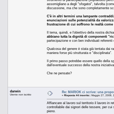
assomigliano a degli "sfogatoi", talvolta (com
discussione, ma che sono completamente scoll
C'è in altri termini una lampante contraddi
enunciazioni sulle potenzialità da valorizz
frustrazione di cui soffrono le realtà come 
Il tema, quindi, e l'obiettivo della nostra dich
abbiano tutta la dignità di componenti "ri
partecipazione e con ben individuati referenti o
Qualcosa del genere è stata già tentata dai ra
maniera forse più strutturata e "disciplinata".
Il primo passo potrebbe essere quello della sp
dall'eventuale successo della nostra iniziativ
Che ne pensate?
darwin
Re: MARIOK ci scrive: una propo
Utente non iscritto
«
Risposta #4 inserito::
Maggio 27, 2008, 
Affiancare al lavoro sul territorio il lavoro i
controllabile dai signori delle tessere, per cu
pieno.