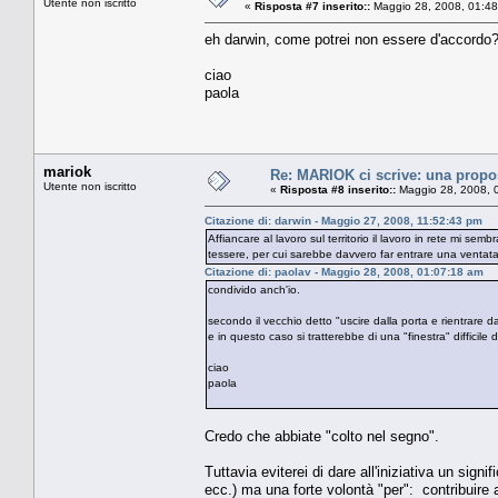
Utente non iscritto
«
Risposta #7 inserito::
Maggio 28, 2008, 01:48
eh darwin, come potrei non essere d'accord
ciao
paola
mariok
Re: MARIOK ci scrive: una propo
Utente non iscritto
«
Risposta #8 inserito::
Maggio 28, 2008, 
Citazione di: darwin - Maggio 27, 2008, 11:52:43 pm
Affiancare al lavoro sul territorio il lavoro in rete mi se
tessere, per cui sarebbe davvero far entrare una ventata 
Citazione di: paolav - Maggio 28, 2008, 01:07:18 am
condivido anch'io.
secondo il vecchio detto "uscire dalla porta e rientrare dal
e in questo caso si tratterebbe di una "finestra" difficile 
ciao
paola
Credo che abbiate "colto nel segno".
Tuttavia eviterei di dare all'iniziativa un sig
ecc.) ma una forte volontà "per": contribuire 