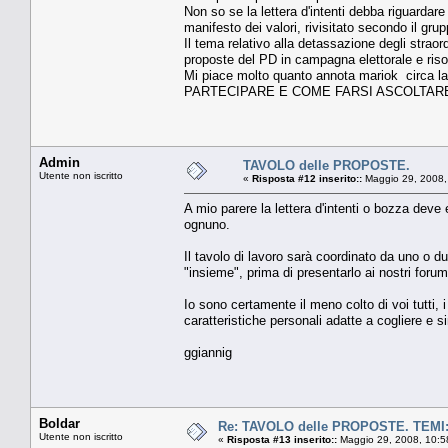
Non so se la lettera d'intenti debba riguardare
manifesto dei valori, rivisitato secondo il grup
Il tema relativo alla detassazione degli strao
proposte del PD in campagna elettorale e risoll
Mi piace molto quanto annota mariok circ
PARTECIPARE E COME FARSI ASCOLTARE
Admin
TAVOLO delle PROPOSTE.
Utente non iscritto
«
Risposta #12 inserito::
Maggio 29, 2008,
A mio parere la lettera d'intenti o bozza deve e
ognuno.
Il tavolo di lavoro sarà coordinato da uno o d
"insieme", prima di presentarlo ai nostri forumi
Io sono certamente il meno colto di voi tutti, i
caratteristiche personali adatte a cogliere e si
ggiannig
Boldar
Re: TAVOLO delle PROPOSTE. TEM
Utente non iscritto
«
Risposta #13 inserito::
Maggio 29, 2008, 10:5