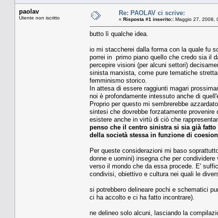
paolav
Re: PAOLAV ci scrive:
Utente non iscritto
«
Risposta #1 inserito::
Maggio 27, 2008, 
butto lì qualche idea.
io mi staccherei dalla forma con la quale fu scri
porrei in primo piano quello che credo sia il
percepire visioni (per alcuni settori) decisam
sinista marxista, come pure tematiche strettame
femminismo storico.
In attesa di essere raggiunti magari prossimam
noi è profondamente intessuto anche di quell'
Proprio per questo mi sembrerebbe azzardato e
sintesi che dovrebbe forzatamente provenire da
esistere anche in virtù di ciò che rappresenta
penso che il centro sinistra si sia già fat
della società stessa in funzione di coesion
Per queste considerazioni mi baso soprattutto
donne e uomini) insegna che per condividere vi
verso il mondo che da essa procede. E' suffici
condivisi, obiettivo e cultura nei quali le div
si potrebbero delineare pochi e schematici pu
ci ha accolto e ci ha fatto incontrare).
ne delineo solo alcuni, lasciando la compilazion