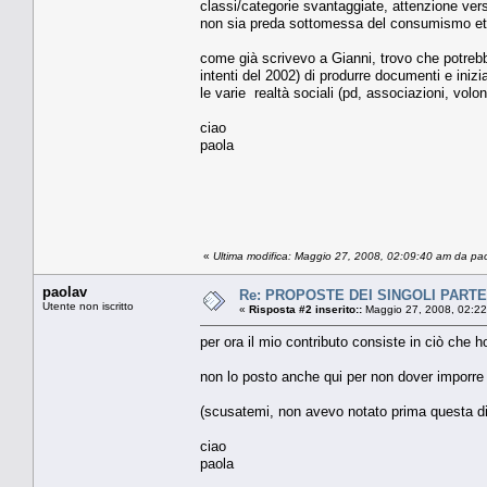
classi/categorie svantaggiate, attenzione verso
non sia preda sottomessa del consumismo etc
come già scrivevo a Gianni, trovo che potrebb
intenti del 2002) di produrre documenti e inizi
le varie realtà sociali (pd, associazioni, volon
ciao
paola
«
Ultima modifica: Maggio 27, 2008, 02:09:40 am da pa
paolav
Re: PROPOSTE DEI SINGOLI PARTE
Utente non iscritto
«
Risposta #2 inserito::
Maggio 27, 2008, 02:22
per ora il mio contributo consiste in ciò che h
non lo posto anche qui per non dover imporre r
(scusatemi, non avevo notato prima questa d
ciao
paola