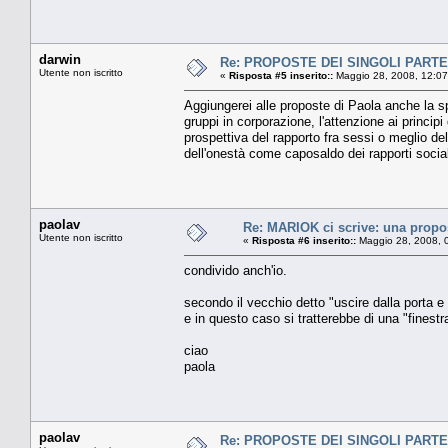
darwin
Re: PROPOSTE DEI SINGOLI PARTE
Utente non iscritto
«
Risposta #5 inserito::
Maggio 28, 2008, 12:07
Aggiungerei alle proposte di Paola anche la spi
gruppi in corporazione, l'attenzione ai princip
prospettiva del rapporto fra sessi o meglio d
dell'onestà come caposaldo dei rapporti sociali
paolav
Re: MARIOK ci scrive: una propo
Utente non iscritto
«
Risposta #6 inserito::
Maggio 28, 2008, 
condivido anch'io.
secondo il vecchio detto "uscire dalla porta e r
e in questo caso si tratterebbe di una "finestra
ciao
paola
paolav
Re: PROPOSTE DEI SINGOLI PARTE