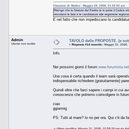
Citazione di: Matleo - Maggio 29, 2008, 01:22:52 am
Ritengo che lo Statuto del Partito (e in parte il Codice eti
vincolano le liste e le candidature alle segreterie regional
E nel fatto che non impediscano la candidatur
Admin
TAVOLO delle PROPOSTE. (e note 
Utente non iscritto
«
Risposta #14 inserito::
Maggio 31, 2008, 
Info.
Nei prossimi giorni il forum
www.forumista.net
Una cosa è certa quando il team sarà operativ
indispensabile richiedere (gratuitamente) pareri
Quindi oltre che farci sapere i campi in cui a
conoscenze che potremo coinvolgere in futur
ciao
ggiannig
PS: Tutti al mare? Io no per ora. Qui c'è da fa
«
Ultima modifica: Maggio 31, 2008, 10:58:29 pm da Ad