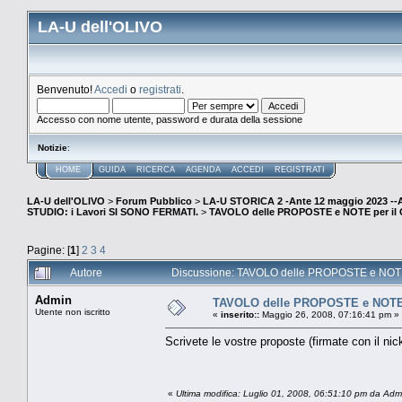
LA-U dell'OLIVO
Benvenuto!
Accedi
o
registrati
.
Accesso con nome utente, password e durata della sessione
Notizie
:
HOME
GUIDA
RICERCA
AGENDA
ACCEDI
REGISTRATI
LA-U dell'OLIVO
>
Forum Pubblico
>
LA-U STORICA 2 -Ante 12 maggio 2023 
STUDIO: i Lavori SI SONO FERMATI.
>
TAVOLO delle PROPOSTE e NOTE per il
Pagine: [
1
]
2
3
4
Autore
Discussione: TAVOLO delle PROPOSTE e NOTE 
Admin
TAVOLO delle PROPOSTE e NOTE
Utente non iscritto
«
inserito::
Maggio 26, 2008, 07:16:41 pm »
Scrivete le vostre proposte (firmate con il nick
«
Ultima modifica: Luglio 01, 2008, 06:51:10 pm da Adm