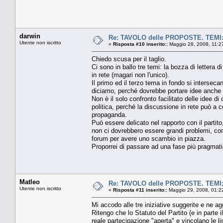
darwin
Re: TAVOLO delle PROPOSTE. TEM
Utente non iscritto
«
Risposta #10 inserito::
Maggio 28, 2008, 11:2
Chiedo scusa per il taglio.
Ci sono in ballo tre temi: la bozza di lettera d
in rete (magari non l'unico).
Il primo ed il terzo tema in fondo si intersec
diciamo, perché dovrebbe portare idee anche su
Non è il solo confronto facilitato delle idee 
politica, perché la discussione in rete può a c
propaganda.
Può essere delicato nel rapporto con il partito
non ci dovrebbero essere grandi problemi, con pa
forum per avere uno scambio in piazza.
Proporrei di passare ad una fase più pragmatic
Matleo
Re: TAVOLO delle PROPOSTE. TEM
Utente non iscritto
«
Risposta #11 inserito::
Maggio 29, 2008, 01:2
Mi accodo alle tre iniziative suggerite e ne a
Ritengo che lo Statuto del Partito (e in parte i
reale partecipazione "aperta" e vincolano le lis