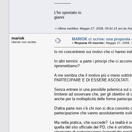
--------------
L'ho spostato io.
gianni
«
Ultima modifica: Maggio 27, 2008, 09:41:15 am da Ad
mariok
MARIOK ci scrive: una proposta 
Utente non iscritto
«
Risposta #3 inserito::
Maggio 27, 2008, 
Io mi concentrerei sui motivi che ci hanno ind
In altri termini: a parte i principi che ci acc
ripromettiamo?
A me sembra che il motivo più o meno sottintes
PARTECIPARE E DI ESSERE ASCOLTATI.
Senza entrare in una possibile polemica sul co
limiterei ad osservare che, per gli obiettivi di
anche per la molteplicità delle forme partecip
D'altra parte non c'è chi non si dica convinto c
partecipazione che vanno assolutamente svilu
Ma nella pratica, che succede? La realtà è s
quella del sito ufficiale del PD, che è un'ot
strumento di partecipazione (soprattutto perc