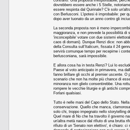
contrario. Una proposta irresponsabile, perché 
dovrebbero essere anche i 5 Stelle, notoriame
essere respinta dal Quirinale? C'è solo un'altra
con Berlusconi. L'ipotesi è improbabile: per qu
dopo aver tuonato da un anno contro gli inciuc
La seconda proposta non è meno impercorribi
maggioranza, e non prevede la possibilità di
'inconcepibile' votare con due sistemi elettora
caos di domani). Dunque Renzi dice: non abbi
della Consulta sull’Italicum, fissata il 24 gen
servirà comunque tempo per recepirne i contenu
berlusconiana, sarà impossibile.
E allora cosa ha in testa Renzi? Lui lo esclud
Paese al voto anticipato in primavera, ma dall
fanno brillare gli occhi al premier uscente. O p
scenario che non ha molte più chance di essere
minoranza non glielo consentirebbe. Una rottu
rompere le vecchie liturgie e gli antichi com
Forlani qualsiasi.
Tutto è nelle mani del Capo dello Stato. Nella '
conservazione. Quello che manca, clamorosame
solo chi, troppo impegnato nello storytelling dei
Quel mare di No che ha travolto il governo n
un'altra metà nasce dal rifiuto di una brutta r
rifiuto di un 'Senato non elettivo', è chiaro: 