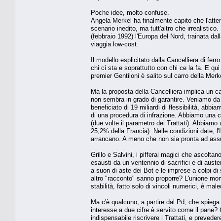
Poche idee, molto confuse.
Angela Merkel ha finalmente capito che l'atte
scenario inedito, ma tutt'altro che irrealistic
(febbraio 1992) l'Europa del Nord, trainata d
viaggia low-cost.
Il modello esplicitato dalla Cancelliera di fer
chi ci sta e soprattutto con chi ce la fa. E qu
premier Gentiloni è salito sul carro della Merk
Ma la proposta della Cancelliera implica un c
non sembra in grado di garantire. Veniamo d
beneficiato di 19 miliardi di flessibilità, abbia
di una procedura di infrazione. Abbiamo una c
(due volte il parametro dei Trattati). Abbiamo
25,2% della Francia). Nelle condizioni date, l
arrancano. A meno che non sia pronta ad assu
Grillo e Salvini, i pifferai magici che ascolta
esausti da un ventennio di sacrifici e di auste
a suon di aste dei Bot e le imprese a colpi di s
altro "racconto" sanno proporre? L'unione mon
stabilità, fatto solo di vincoli numerici, è m
Ma c'è qualcuno, a partire dal Pd, che spiega p
interesse a due cifre è servito come il pane?
indispensabile riscrivere i Trattati, e preveder