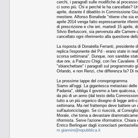
cerchi, i paragrafi sulle modifiche al processo 
ci sono più. Chi e perché le ha cancellate? Una
aprile, durante il dibattito in Commissione Gi
mestiere. Alfonso Bonafede "ritiene che sia 
aprile 2014 venga fatto espressamente riferime
di prescrizione e che ieri, martedì 15 aprile, d
Silvio Berlusconi, sia pervenuta alle Camere u
cancellato ogni riferimento alla questione dell
La risposta di Donatella Ferranti, presidente d
replica l'esponente del Pd - erano state in real
scorsa settimana". Dunque, non sarebbe stato i
due ore, a Palazzo Chigi, con l'ex Cavaliere. 
"sbianchettare" i paragrafi sul programmato giro 
Orlando, e non Renzi, che differenza fa? Di 
Le prossime tappe del cronoprogramma
Siamo all'oggi. La gigantesca metastasi dell
Padania", obbliga il governo a fare qualcosa,
da più di un anno (dal testo della Commissione 
tutto a un più organico disegno di legge anti-c
settimana. Ma nel frattempo deve battere un 
sull'autoriciclaggio. Se ci riuscirà, al Consig
Morale, che torna a devastare drammaticament
riformista. Serve l'azione riformatrice. Chia
Enrico Berlinguer dagli iconoclasti pentastellat
m.giannini@repubblica.it