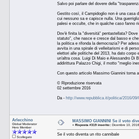
Salvo poi parlare del dovere della "trasparenz
Gestito così, il Campidoglio non è una casa di
cui nessuno sa e capisce nulla. Una guerriglia
palesi e occulte, che in qualche caso fanno ri
Dov'è finita la "diversità" pentastellata? Dove
statuto", che nasce e cresce dal basso e che in
la politica e rifonda la democrazia? Per adesso
avvita in una spirale di velleitarismi e di pers
elettori alle politiche del 2013, ha dato corp
un'altra cosa. Luigi Di Maio e Alessandro Di 
addirittura Palazzo Chigi, il motto "meglio in
Con questo articolo Massimo Giannini torna a
© Riproduzione riservata
02 settembre 2016
Da -
http://www.repubblica.it/politica/2016/
Arlecchino
MASSIMO GIANNINI Se il voto dive
Global Moderator
«
Risposta #319 inserito::
Dicembre 10, 2016
Hero Member
Se il voto diventa un rito cannibale
Scollegato