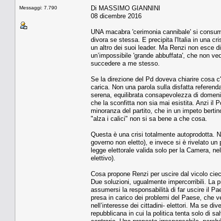
Di MASSIMO GIANNINI
Messaggi: 7.790
08 dicembre 2016
UNA macabra 'cerimonia cannibale' si consuma 
divora se stessa. E precipita l'Italia in una cr
un altro dei suoi leader. Ma Renzi non esce d
un’impossibile 'grande abbuffata', che non ved
succedere a me stesso.
Se la direzione del Pd doveva chiarire cosa c'è 
carica. Non una parola sulla disfatta referenda
serena, equilibrata consapevolezza di domenica
che la sconfitta non sia mai esistita. Anzi il
minoranza del partito, che in un impeto bertino
"alza i calici" non si sa bene a che cosa.
Questa è una crisi totalmente autoprodotta. N
governo non eletto), e invece si è rivelato un
legge elettorale valida solo per la Camera, nel
elettivo).
Cosa propone Renzi per uscire dal vicolo cieco
Due soluzioni, ugualmente impercorribili. La pri
assumersi la responsabilità di far uscire il 
presa in carico dei problemi del Paese, che ven
nell’interesse dei cittadini- elettori. Ma se div
repubblicana in cui la politica tenta solo di sa