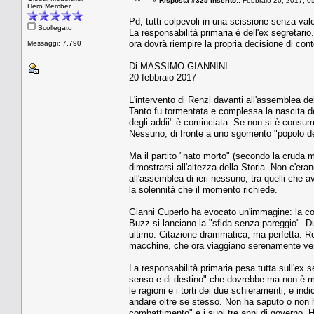
«
Risposta #325 inserito::
Febbraio 20, 2017, 0
Hero Member
Pd, tutti colpevoli in una scissione senza valo
Scollegato
La responsabilità primaria è dell'ex segretari
ora dovrà riempire la propria decisione di conte
Messaggi: 7.790
Di MASSIMO GIANNINI
20 febbraio 2017
L'intervento di Renzi davanti all'assemblea d
Tanto fu tormentata e complessa la nascita d
degli addii" è cominciata. Se non si è consumat
Nessuno, di fronte a uno sgomento "popolo dell
Ma il partito "nato morto" (secondo la cruda 
dimostrarsi all'altezza della Storia. Non c'era
all'assemblea di ieri nessuno, tra quelli che av
la solennità che il momento richiede.
Gianni Cuperlo ha evocato un'immagine: la cor
Buzz si lanciano la "sfida senza pareggio". Du
ultimo. Citazione drammatica, ma perfetta. Ren
macchine, che ora viaggiano serenamente vers
La responsabilità primaria pesa tutta sull'ex s
senso e di destino" che dovrebbe ma non è mai
le ragioni e i torti dei due schieramenti, e in
andare oltre se stesso. Non ha saputo o non h
combattimento" e i suoi tre anni di governo. Ha r