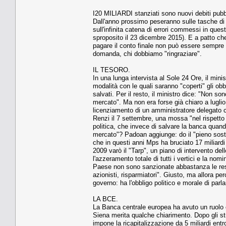
I20 MILIARDI stanziati sono nuovi debiti pubbl
Dall'anno prossimo peseranno sulle tasche di tu
sull'infinita catena di errori commessi in qu
sproposito il 23 dicembre 2015). E a patto che 
pagare il conto finale non può essere sempr
domanda, chi dobbiamo "ringraziare".
IL TESORO.
In una lunga intervista al Sole 24 Ore, il mini
modalità con le quali saranno "coperti" gli ob
salvati. Per il resto, il ministro dice: "Non son
mercato". Ma non era forse già chiaro a luglio
licenziamento di un amministratore delegato co
Renzi il 7 settembre, una mossa "nel rispetto 
politica, che invece di salvare la banca quand
mercato"? Padoan aggiunge: do il "pieno sost
che in questi anni Mps ha bruciato 17 miliardi
2009 varò il "Tarp", un piano di intervento de
l'azzeramento totale di tutti i vertici e la n
Paese non sono sanzionate abbastanza le respo
azionisti, risparmiatori". Giusto, ma allora p
governo: ha l'obbligo politico e morale di par
LA BCE.
La Banca centrale europea ha avuto un ruolo cr
Siena merita qualche chiarimento. Dopo gli st
impone la ricapitalizzazione da 5 miliardi entro