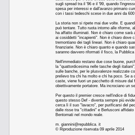
sugli spread tra il '96 e il '99, quando l'ingr
spesa per interessi e dall'avanzo primario cumul
con i tassi tedeschi scese in due anni da 600 
La storia non si ripete mai due volte. E quando
può tentare. Tutto ruota intorno alle riforme, al
ha affatto illuminati. Non è chiaro come sarà 
ai cosiddetti "incapienti". Non è chiaro dove 
tremontiano dei tagli lineari. Non è chiaro qua
finanziarie. Non è chiaro quanto e quando sara
saranno davvero riformati il fisco, la Pubblic
Nell'immediato restano due cose buone, purché
la "quattordicesima nelle tasche degli italiani
sulle banche, per le plusvalenze realizzate con 
prelievo tra chi ha molto e chi ha poco. Se a qu
caste, viene fuori un pacchetto di misure dal 
obiettivamente portatore. Ma incrociano un se
Per questo il premier cresce nell'indice di fid
questo stesso Def - diventa sempre più eviden
cerca lì il suo "lavacro", per purificarsi del 
dalle risse tra "cittadini" e Berlusconi affida
Bentornati nel mondo reale.
m. giannini@repubblica. it
© Riproduzione riservata 09 aprile 2014