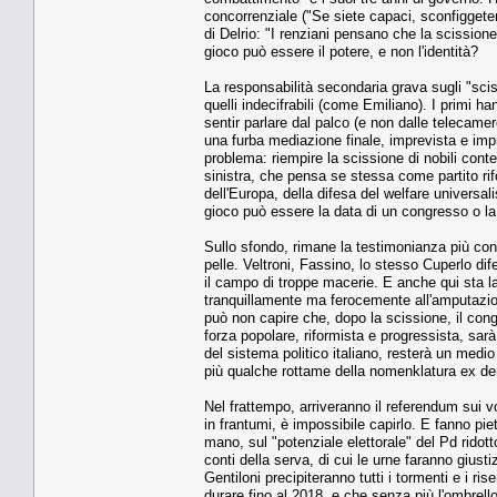
concorrenziale ("Se siete capaci, sconfiggetem
di Delrio: "I renziani pensano che la scission
gioco può essere il potere, e non l'identità?
La responsabilità secondaria grava sugli "scis
quelli indecifrabili (come Emiliano). I primi
sentir parlare dal palco (e non dalle telecamer
una furba mediazione finale, imprevista e imp
problema: riempire la scissione di nobili conten
sinistra, che pensa se stessa come partito rif
dell'Europa, della difesa del welfare universali
gioco può essere la data di un congresso o la
Sullo sfondo, rimane la testimonianza più conv
pelle. Veltroni, Fassino, lo stesso Cuperlo di
il campo di troppe macerie. E anche qui sta la
tranquillamente ma ferocemente all'amputazion
può non capire che, dopo la scissione, il cong
forza popolare, riformista e progressista, sar
del sistema politico italiano, resterà un medio 
più qualche rottame della nomenklatura ex de
Nel frattempo, arriveranno il referendum sui v
in frantumi, è impossibile capirlo. E fanno piet
mano, sul "potenziale elettorale" del Pd rid
conti della serva, di cui le urne faranno giu
Gentiloni precipiteranno tutti i tormenti e i r
durare fino al 2018, e che senza più l'ombrello