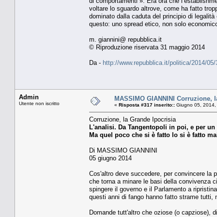
di comportamenti ». Era ora che l’establishme
voltare lo sguardo altrove, come ha fatto tro
dominato dalla caduta del principio di legalit
questo: uno spread etico, non solo economico.
m. giannini@ repubblica.it
© Riproduzione riservata 31 maggio 2014
Da -
http://www.repubblica.it/politica/2014/
Admin
MASSIMO GIANNINI Corruzione, la
Utente non iscritto
«
Risposta #317 inserito::
Giugno 05, 2014,
Corruzione, la Grande Ipocrisia
L'analisi. Da Tangentopoli in poi, e per un 
Ma quel poco che si è fatto lo si è fatto ma
Di MASSIMO GIANNINI
05 giugno 2014
Cos'altro deve succedere, per convincere la p
che torna a minare le basi della convivenza 
spingere il governo e il Parlamento a ripristinar
questi anni di fango hanno fatto strame tutti, m
Domande tutt'altro che oziose (o capziose), di 