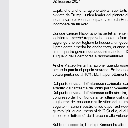
02 febbraio 2017
Capita che anche la ragione abbia i suoi torti.
avviate da Trump, l'unico leader del pianeta ch
incarta sulle elezioni anticipate volute da Ren
incoronare da un voto.
Dunque Giorgio Napolitano ha perfettamente ra
legislatura, perché troppe volte abbiamo fatt
aggiunge che per togliere la fiducia a un gove
il presidente emerito ha anche torto, quando so
ultimi quattro governi consecutivi mai eletti. 
su quello della democrazia rappresentativa.
Anche Matteo Renzi ha ragione, quando osser
presto la parola al popolo sovrano. Ed ha anc
votare puntando al 40%. Ma ha perfettamente to
Dal punto di vista dell'interesse nazionale, s
atterrito dal fantasma dell'oblio politico-media
Dal punto di vista dell'interesse della sinistr
congresso del Pd. Nonostante l'ultima disfatta
sugli errori del passato e sulle sfide del futuro.
seguitemi, sono il vostro unico capo. Sul web
giurato "più cuore, meno slide"? Qual è, al di l
imperiose "letterine" dell'Europa e alle velen
Sul fronte opposto, Pierluigi Bersani ha altre