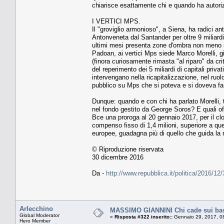
chiarisce esattamente chi e quando ha autor
I VERTICI MPS.
Il "groviglio armonioso", a Siena, ha radici a
Antonveneta dal Santander per oltre 9 miliardi,
ultimi mesi presenta zone d'ombra non meno in
Padoan, ai vertici Mps siede Marco Morelli, 
(finora curiosamente rimasta "al riparo" da cri
del reperimento dei 5 miliardi di capitali privat
intervengano nella ricapitalizzazione, nel ruol
pubblico su Mps che si poteva e si doveva fa
Dunque: quando e con chi ha parlato Morelli, t
nel fondo gestito da George Soros? E quali of
Bce una proroga al 20 gennaio 2017, per il c
compenso fisso di 1,4 milioni, superiore a que
europee, guadagna più di quello che guida la m
© Riproduzione riservata
30 dicembre 2016
Da -
http://www.repubblica.it/politica/2016
Arlecchino
MASSIMO GIANNINI Chi cade sui bastio
Global Moderator
«
Risposta #322 inserito::
Gennaio 29, 2017, 0
Hero Member