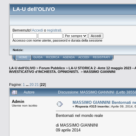
LA-U dell'OLIVO
Benvenuto!
Accedi
o
registrati
.
Accesso con nome utente, password e durata della sessione
Notizie
:
HOME
GUIDA
RICERCA
AGENDA
ACCEDI
REGISTRATI
LA-U dell'OLIVO
>
Forum Pubblico
>
LA-U STORICA 2 -Ante 12 maggio 2023 
INVESTICATIVO d'INCHIESTA. OPINIONISTI.
>
MASSIMO GIANNINI
Pagine:
1
...
20
21
[
22
]
Autore
Discussione: MASSIMO GIANNINI (Letto 38558
Admin
MASSIMO GIANNINI Bentornati ne
Utente non iscritto
«
Risposta #315 inserito::
Aprile 09, 2014, 
Bentornati nel mondo reale
di MASSIMO GIANNINI
09 aprile 2014