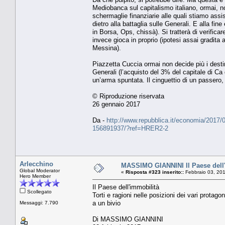
Mediobanca sul capitalismo italiano, ormai, non
schermaglie finanziarie alle quali stiamo assi
dietro alla battaglia sulle Generali. E alla f
in Borsa, Ops, chissà). Si tratterà di verifica
invece gioca in proprio (ipotesi assai gradita
Messina).
Piazzetta Cuccia ormai non decide più i desti
Generali (l’acquisto del 3% del capitale di Ca d
un’arma spuntata. Il cinguettio di un passero, s
© Riproduzione riservata
26 gennaio 2017
Da -
http://www.repubblica.it/economia/2017/0
156891937/?ref=HRER2-2
Arlecchino
MASSIMO GIANNINI Il Paese dell
Global Moderator
«
Risposta #323 inserito::
Febbraio 03, 201
Hero Member
Il Paese dell'immobilità
Scollegato
Torti e ragioni nelle posizioni dei vari protagon
a un bivio
Messaggi: 7.790
Di MASSIMO GIANNINI