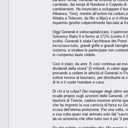
cambiato, dai tempi di Randone e Coppola di 
cambiamenti. Ha rinunciato a sviluppare il busi
Alleanza, Toro), mentre all’estero ha ceduto p
Alitalia a Telecom, da Ntv a Mps) e si è rifiut
risparmio gestito colpevolmente lasciata ai fr
Oggi Generali è sottocapitalizzata: il patrimon
Solvency Ratio II è fermo al 171% (contro il 20
scelta. Generali è stata l’architrave dei Poteri
incrociava tutto, grandi griffe e grandi famiglie
sistema, e rendere le partecipate non contendib
in compenso laute cedole.
Così è stato, da anni. E così continua ad esse
dividendi della storia” (5 miliardi, in valori 
provando a cedere le attività di Generali in F
sottrai risorse al business, per distribuirle ai
di te e ti vuole mandare a casa.
Di chi è la colpa? Dei manager degli ultimi an
ricade proprio sugli azionisti delle Generali
bastioni di Trieste, cadono insieme anche que
che ha imposto la sua camicia di forza su Ge
scusa dell’eterna protezione. Per una volta, vi
a sua volta quasi mai animato solo dal “sacro
da un azionista che oltre tutto non è più “il p
Da che pulpito, si potrebbe dire. Ma questa è 