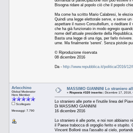
domanda di partecipazione non può essere il q
Bisogna ridare al popolo ciò che il popolo chie
Ma come ha scritto Mario Calabresi, le elezio
Quindi una legge elettorale serve, e serve un 
aspettare il nuovo Consultellum, o rieditare i
che ha già funzionato in modo egregio quando 
nome dell’attuale presidente della Repubblica
Basta una legge di una riga, per farlo rivivere
urne. Ma finalmente 'sereni'. Senza pistole pu
© Riproduzione riservata
08 dicembre 2016
Da -
http://www.repubblica.it/politica/2016/
Arlecchino
MASSIMO GIANNINI Lo straniero alle 
Global Moderator
«
Risposta #320 inserito::
Dicembre 17, 2016, 
Hero Member
Lo straniero alle porte e l'inutile linea del Piav
Scollegato
Di MASSIMO GIANNINI
16 dicembre 2016
Messaggi: 7.790
Lo straniero è alle porte, e noi non abbiamo n
il Paese trabocca di orgoglio ferito e stupito. 
Vincent Bolloré osa l'assalto al cielo, portand