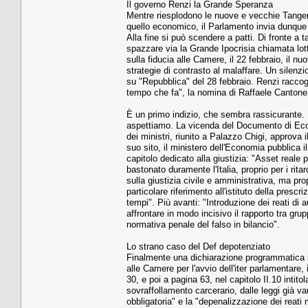
Il governo Renzi la Grande Speranza
Mentre riesplodono le nuove e vecchie Tangento
quello economico, il Parlamento invia dunque
Alla fine si può scendere a patti. Di fronte 
spazzare via la Grande Ipocrisia chiamata lot
sulla fiducia alle Camere, il 22 febbraio, il n
strategie di contrasto al malaffare. Un silenz
su "Repubblica" del 28 febbraio. Renzi raccogl
tempo che fa", la nomina di Raffaele Cantone 
È un primo indizio, che sembra rassicurante.
aspettiamo. La vicenda del Documento di Econo
dei ministri, riunito a Palazzo Chigi, approva il
suo sito, il ministero dell'Economia pubblica 
capitolo dedicato alla giustizia: "Asset reale 
bastonato duramente l'Italia, proprio per i rita
sulla giustizia civile e amministrativa, ma pro
particolare riferimento all'istituto della pres
tempi". Più avanti: "Introduzione dei reati di 
affrontare in modo incisivo il rapporto tra gruppi
normativa penale del falso in bilancio".
Lo strano caso del Def depotenziato
Finalmente una dichiarazione programmatica i
alle Camere per l'avvio dell'iter parlamentare,
30, e poi a pagina 63, nel capitolo II.10 intitola
sovraffollamento carcerario, dalle leggi già v
obbligatoria" e la "depenalizzazione dei reati m