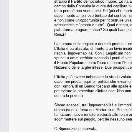
strappo il Partito democratico muore. Ed ha 
campo dalla Consulta la quota dei capilista bl
torto perché non vede che il Pd (più che morto
esperimento ambizioso tentato dal centrosini
e non come un'opportunità per ricostruire un'
scissionista e "pronto a tutto". Qual è stato, a
piattaforma programmatica? Su quali basi poli
Renzi?
La somma delle ragioni e dei torti produce una
L'Italia è paralizzata, di fronte a un bivio in
rischia l'ingovernabilità. Con il Legalicum non 
spurie, o ammucchiate secondo i punti di vista
il Fronte Popolare contro l'euro e contro l'Eu
Nazareno delle larghe intese. Due prospettive: 
L'Italia può invece imboccare la strada voluta 
caso, nei precari equilibri politici che viviamo,
con l'ombra di un Banco toscano alle spalle 
per evitare la procedura d'infrazione. Non una
contro la povertà.
Siamo sospesi, tra l'ingovernabilità e l'immobili
ritorno (vedi la farsa del Mattarellum-Porcell
far lucrare nuove rendite elettorali alle forze an
scommettere sul peggio, perché nessuno sembr
© Riproduzione riservata