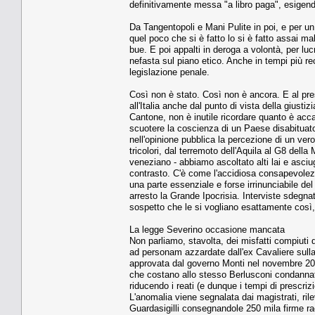
definitivamente messa "a libro paga", esigendo
Da Tangentopoli e Mani Pulite in poi, e per un
quel poco che si è fatto lo si è fatto assai m
bue. E poi appalti in deroga a volontà, per l
nefasta sul piano etico. Anche in tempi più re
legislazione penale.
Così non è stato. Così non è ancora. E al pre
all'Italia anche dal punto di vista della gius
Cantone, non è inutile ricordare quanto è acc
scuotere la coscienza di un Paese disabituato
nell'opinione pubblica la percezione di un vero
tricolori, dal terremoto dell'Aquila al G8 del
veneziano - abbiamo ascoltato alti lai e asciu
contrasto. C'è come l'accidiosa consapevolezza
una parte essenziale e forse irrinunciabile de
arresto la Grande Ipocrisia. Interviste sdegnat
sospetto che le si vogliano esattamente così,
La legge Severino occasione mancata
Non parliamo, stavolta, dei misfatti compiuti
ad personam azzardate dall'ex Cavaliere sull
approvata dal governo Monti nel novembre 201
che costano allo stesso Berlusconi condannato
riducendo i reati (e dunque i tempi di prescriz
L'anomalia viene segnalata dai magistrati, ril
Guardasigilli consegnandole 250 mila firme rac