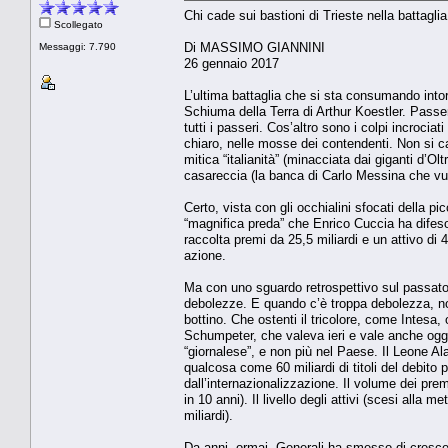
Chi cade sui bastioni di Trieste nella battagli
Scollegato
Di MASSIMO GIANNINI
Messaggi: 7.790
26 gennaio 2017
L’ultima battaglia che si sta consumando intor
Schiuma della Terra di Arthur Koestler. Passeri
tutti i passeri. Cos’altro sono i colpi incroc
chiaro, nelle mosse dei contendenti. Non si ca
mitica “italianità” (minacciata dai giganti d’O
casareccia (la banca di Carlo Messina che vuol
Certo, vista con gli occhialini sfocati della p
“magnifica preda” che Enrico Cuccia ha difeso 
raccolta premi da 25,5 miliardi e un attivo di 
azione.
Ma con uno sguardo retrospettivo sul passato,
debolezze. E quando c’è troppa debolezza, non t
bottino. Che ostenti il tricolore, come Intesa,
Schumpeter, che valeva ieri e vale anche ogg
“giornalese”, e non più nel Paese. Il Leone Alat
qualcosa come 60 miliardi di titoli del debito 
dall’internazionalizzazione. Il volume dei premi
in 10 anni). Il livello degli attivi (scesi alla
miliardi).
Da anni, ormai, Generali ha smesso di crescere