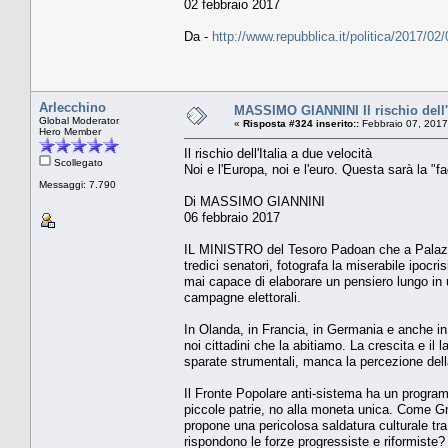
02 febbraio 2017
Da -
http://www.repubblica.it/politica/2017
Arlecchino
MASSIMO GIANNINI Il rischio dell'I
Global Moderator
«
Risposta #324 inserito::
Febbraio 07, 2017
Hero Member
Il rischio dell'Italia a due velocità
Scollegato
Noi e l'Europa, noi e l'euro. Questa sarà la "f
Messaggi: 7.790
Di MASSIMO GIANNINI
06 febbraio 2017
IL MINISTRO del Tesoro Padoan che a Palazz
tredici senatori, fotografa la miserabile ipocri
mai capace di elaborare un pensiero lungo in u
campagne elettorali.
In Olanda, in Francia, in Germania e anche in 
noi cittadini che la abitiamo. La crescita e il 
sparate strumentali, manca la percezione dell
Il Fronte Popolare anti-sistema ha un program
piccole patrie, no alla moneta unica. Come G
propone una pericolosa saldatura culturale tra
rispondono le forze progressiste e riformiste?