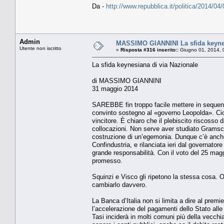
Da -
http://www.repubblica.it/politica/2014
Admin
MASSIMO GIANNINI La sfida keynes
Utente non iscritto
«
Risposta #316 inserito::
Giugno 01, 2014, 
La sfida keynesiana di via Nazionale
di MASSIMO GIANNINI
31 maggio 2014
SAREBBE fin troppo facile mettere in sequenza
convinto sostegno al «governo Leopolda». Cioè 
vincitore. È chiaro che il plebiscito riscosso d
collocazioni. Non serve aver studiato Gramsci,
costruzione di un’egemonia. Dunque c’è anche qu
Confindustria, e rilanciata ieri dal governator
grande responsabilità. Con il voto del 25 maggi
promesso.
Squinzi e Visco gli ripetono la stessa cosa. 
cambiarlo davvero.
La Banca d’Italia non si limita a dire al premi
l’accelerazione del pagamenti dello Stato all
Tasi inciderà in molti comuni più della vecchia