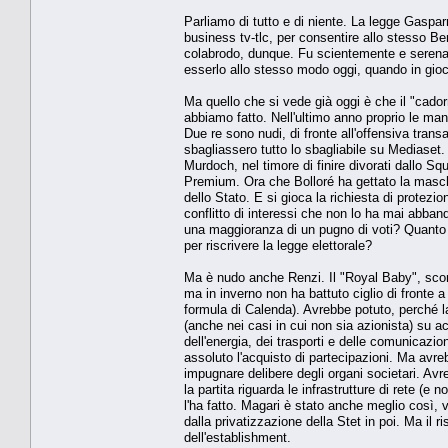
Parliamo di tutto e di niente. La legge Gasparri 
business tv-tlc, per consentire allo stesso Ber
colabrodo, dunque. Fu scientemente e serename
esserlo allo stesso modo oggi, quando in gioco
Ma quello che si vede già oggi è che il "cado
abbiamo fatto. Nell'ultimo anno proprio le man
Due re sono nudi, di fronte all'offensiva trans
sbagliassero tutto lo sbagliabile su Mediase
Murdoch, nel timore di finire divorati dallo S
Premium. Ora che Bolloré ha gettato la mascher
dello Stato. E si gioca la richiesta di protezio
conflitto di interessi che non lo ha mai abba
una maggioranza di un pugno di voti? Quanto p
per riscrivere la legge elettorale?
Ma è nudo anche Renzi. Il "Royal Baby", scon
ma in inverno non ha battuto ciglio di fronte a 
formula di Calenda). Avrebbe potuto, perché la
(anche nei casi in cui non sia azionista) su a
dell'energia, dei trasporti e delle comunicazi
assoluto l'acquisto di partecipazioni. Ma avre
impugnare delibere degli organi societari. Av
la partita riguarda le infrastrutture di rete (
l'ha fatto. Magari è stato anche meglio così, vist
dalla privatizzazione della Stet in poi. Ma il 
dell'establishment.