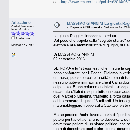
da -
http://www.repubblica.it/politica/2014/
Arlecchino
MASSIMO GIANNINI La giunta Raggi
Global Moderator
«
Risposta #318 inserito::
Settembre 02, 201
Hero Member
La giunta Raggi e l'innocenza perduta
Scollegato
Dal poco che trapela dalle "segrete stanze" del
elettorale alle amministrative di giugno, sta 
Messaggi: 7.790
Di MASSIMO GIANNINI
02 settembre 2016
SE ROMA è lo "stress test" che misura la capa
sono confortanti per il Paese. Diciamo la veri
un mese, potesse ripulire la città eterna di 
nessuno poteva immaginare che il Campidoglio
colpo solo. E non poltrone qualsiasi. Un capo
disastrate d'Italia) e soprattutto un super-asse
quel Marcello Minenna, trasferito a forza dall
debito monstre di quasi 13 miliardi. Un fatto 
maramaldeggiare troppo sulla Capitale, visto 
Ma se persino Paola Taverna parla di "perdita 
potere pentastellato, si è rotto davvero. E se 
dovremmo parlare di un sisma politico, che sq
tenta di dimostrare quello che, finora, rimane 