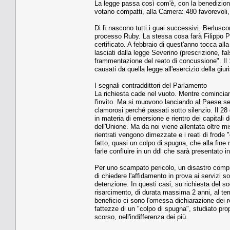
La legge passa così com'è, con la benedizione
votano compatti, alla Camera: 480 favorevoli,
Di lì nascono tutti i guai successivi. Berlusc
processo Ruby. La stessa cosa farà Filippo P
certificato. A febbraio di quest'anno tocca alla
lasciati dalla legge Severino (prescrizione, fal
frammentazione del reato di concussione". Il
causati da quella legge all'esercizio della giu
I segnali contraddittori del Parlamento
La richiesta cade nel vuoto. Mentre comincia
l'invito. Ma si muovono lanciando al Paese segn
clamorosi perché passati sotto silenzio. Il 28
in materia di emersione e rientro dei capitali d
dell'Unione. Ma da noi viene allentata oltre mi
rientrati vengono dimezzate e i reati di frode "
fatto, quasi un colpo di spugna, che alla fin
farle confluire in un ddl che sarà presentato in
Per uno scampato pericolo, un disastro compiu
di chiedere l'affidamento in prova ai servizi s
detenzione. In questi casi, su richiesta del s
risarcimento, di durata massima 2 anni, al termin
beneficio ci sono l'omessa dichiarazione dei reddi
fattezze di un "colpo di spugna", studiato propr
scorso, nell'indifferenza dei più.