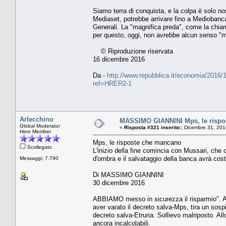
Siamo terra di conquista, e la colpa è solo no
Mediaset, potrebbe arrivare fino a Mediobanca
Generali. La "magnifica preda", come la chia
per questo, oggi, non avrebbe alcun senso "mor
© Riproduzione riservata
16 dicembre 2016
Da -
http://www.repubblica.it/economia/2016/
ref=HRER2-1
Arlecchino
MASSIMO GIANNINI Mps, le rispo
Global Moderator
«
Risposta #321 inserito::
Dicembre 31, 201
Hero Member
Mps, le risposte che mancano
Scollegato
L'inizio della fine comincia con Mussari, che
d'ombra e il salvataggio della banca avrà cost
Messaggi: 7.790
Di MASSIMO GIANNINI
30 dicembre 2016
ABBIAMO messo in sicurezza il risparmio". An
aver varato il decreto salva-Mps, tira un sosp
decreto salva-Etruria. Sollievo malriposto. Al
ancora incalcolabili.