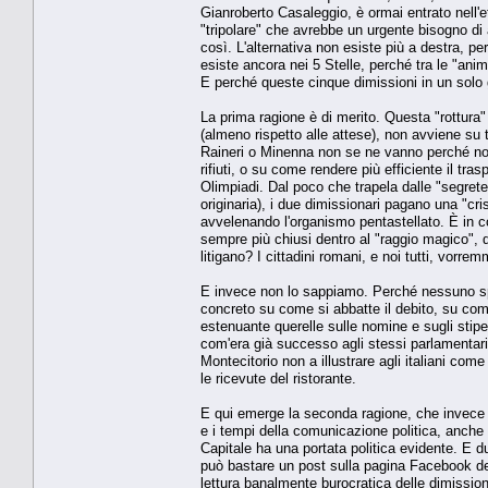
Gianroberto Casaleggio, è ormai entrato nell'e
"tripolare" che avrebbe un urgente bisogno di a
così. L'alternativa non esiste più a destra, 
esiste ancora nei 5 Stelle, perché tra le "an
E perché queste cinque dimissioni in un solo g
La prima ragione è di merito. Questa "rottur
(almeno rispetto alle attese), non avviene su tem
Raineri o Minenna non se ne vanno perché non 
rifiuti, o su come rendere più efficiente il tr
Olimpiadi. Dal poco che trapela dalle "segret
originaria), i due dimissionari pagano una "crisi
avvelenando l'organismo pentastellato. È in co
sempre più chiusi dentro al "raggio magico", da
litigano? I cittadini romani, e noi tutti, vorre
E invece non lo sappiamo. Perché nessuno spi
concreto su come si abbatte il debito, su come
estenuante querelle sulle nomine e sugli stipe
com'era già successo agli stessi parlamentari 
Montecitorio non a illustrare agli italiani come
le ricevute del ristorante.
E qui emerge la seconda ragione, che invece 
e i tempi della comunicazione politica, anche 
Capitale ha una portata politica evidente. E 
può bastare un post sulla pagina Facebook dell
lettura banalmente burocratica delle dimission