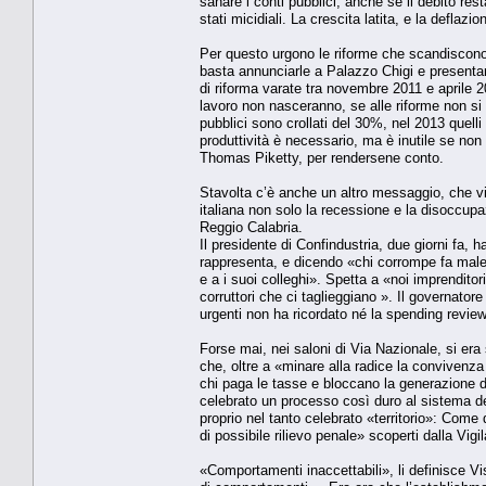
sanare i conti pubblici, anche se il debito rest
stati micidiali. La crescita latita, e la deflaz
Per questo urgono le riforme che scandiscono
basta annunciarle a Palazzo Chigi e presentarl
di riforma varate tra novembre 2011 e aprile 20
lavoro non nasceranno, se alle riforme non si 
pubblici sono crollati del 30%, nel 2013 quelli
produttività è necessario, ma è inutile se non
Thomas Piketty, per rendersene conto.
Stavolta c’è anche un altro messaggio, che vi
italiana non solo la recessione e la disoccu
Reggio Calabria.
Il presidente di Confindustria, due giorni fa, 
rappresenta, e dicendo «chi corrompe fa male
e a i suoi colleghi». Spetta a «noi imprenditor
corruttori che ci taglieggiano ». Il governatore 
urgenti non ha ricordato né la spending review 
Forse mai, nei saloni di Via Nazionale, si era
che, oltre a «minare alla radice la convivenza 
chi paga le tasse e bloccano la generazione di
celebrato un processo così duro al sistema d
proprio nel tanto celebrato «territorio»: Come
di possibile rilievo penale» scoperti dalla Vigil
«Comportamenti inaccettabili», li definisce Vis