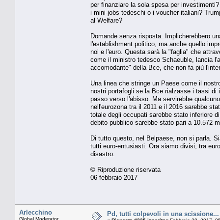
per finanziare la sola spesa per investimenti?
i mini-jobs tedeschi o i voucher italiani? Trum
al Welfare?
Domande senza risposta. Implicherebbero una 
l'establishment politico, ma anche quello imp
noi e l'euro. Questa sarà la "faglia" che attra
come il ministro tedesco Schaeuble, lancia l'a
accomodante" della Bce, che non fa più l'int
Una linea che stringe un Paese come il nostr
nostri portafogli se la Bce rialzasse i tassi 
passo verso l'abisso. Ma servirebbe qualcuno 
nell'eurozona tra il 2011 e il 2016 sarebbe stat
totale degli occupati sarebbe stato inferiore di
debito pubblico sarebbe stato pari a 10.572 mili
Di tutto questo, nel Belpaese, non si parla. 
tutti euro-entusiasti. Ora siamo divisi, tra eu
disastro.
© Riproduzione riservata
06 febbraio 2017
Arlecchino
Pd, tutti colpevoli in una scissio
Global Moderator