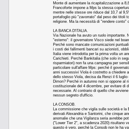
Monte di aumentare la ricapitalizzazione a 8,
Francoforte impone a Mps la stessa copertura 
mentre nelle stesse ore riduce dal 10,7 al 9,
portafoglio più "zavorrato" dal peso dei titoli
religione. Ma la necessità di "rendere conto" d
LA BANCA D'ITALIA.
Via Nazionale ha avuto un ruolo importante. No
"esterno": il governatore Visco siede nel board
Perché sono mancate comunicazioni puntuali tra
i costi dei fallimenti bancari su azionisti, obb
Italia viene introdotta per la prima volta un a
Carichieti. Perché Bankitalia (che solo in segu
risparmiatori) non fa una campagna per sensibi
particolare sull'affare Mps: perché il governa
anni successivi Viola è costretto a chiedere a
dello stesso Viola, decisa da Renzi il 6 lugli
Dimon? Perché in autunno non si oppone al rin
costituzionale del 4 dicembre, per evitare di 
necessarie. Al contrario di quello che avviene
nessun segreto d'ufficio.
LA CONSOB.
La commissione che vigila sulle società e la 
derivati Alexandria e Santorini, che cinque 
anomalie che una Vigilanza seria avrebbe potu
("Lower Tier 2", a scadenza 2020) risultano ve
questo è vero, perché la Consob non le ha va