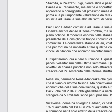
Stavolta, a Palazzo Chigi, niente slide e pesc
Paese e al Parlamento, ma anche e soprattutt
approvarlo o correggerlo nel prossimo mese di 
prima e la più importante valutazione da fare
rinuncia ad usare le sue abituali "armi di per
Pier Carlo Padoan comincia ad usare le sue es
Finanza ancora denso di zone d'ombra, ma suf
piano politico. Il roboante esordio nella stanza
presidente del Consiglio fin troppo convinto ch
comunitari. La conferenza stampa di ieri, vol
che per fortuna ha imparato a fare qualche con
vincoli di bilancio che abbiamo volontariament
Li rispetteremo, ora è nero su bianco. E questa
penosi velleitarismi delle ultime settimane. 
obiettivi di finanza pubblica non solo attraver
crescita del Pil sostenuta dalle riforme strutt
Nessuno, nemmeno Renzi-Mandrake che gioca a
che il piano di riforme fallisca. Ma obiettivam
economiche della sua convivenza, questo è l
Pack, che dal 2016 ci obbligherebbero a rientr
stangate da 50 miliardi l'anno per i prossimi 
Viceversa, come ha spiegato Padoan, ci baster
1% di aumento del Pil e un 2% di aumento dell'i
automatico per il solo effetto della crescita 