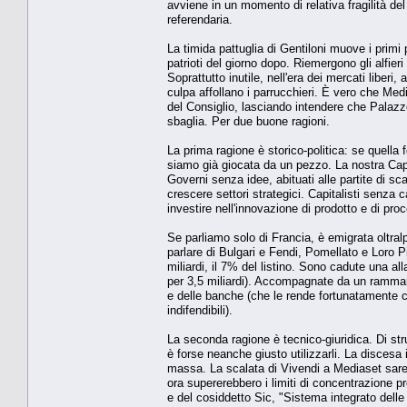
avviene in un momento di relativa fragilità del
referendaria.
La timida pattuglia di Gentiloni muove i primi
patrioti del giorno dopo. Riemergono gli alfieri 
Soprattutto inutile, nell'era dei mercati liber
culpa affollano i parrucchieri. È vero che Medi
del Consiglio, lasciando intendere che Palazzo
sbaglia. Per due buone ragioni.
La prima ragione è storico-politica: se quella 
siamo già giocata da un pezzo. La nostra Capor
Governi senza idee, abituati alle partite di sca
crescere settori strategici. Capitalisti senza c
investire nell'innovazione di prodotto e di pro
Se parliamo solo di Francia, è emigrata oltral
parlare di Bulgari e Fendi, Pomellato e Loro Pi
miliardi, il 7% del listino. Sono cadute una al
per 3,5 miliardi). Accompagnate da un rammari
e delle banche (che le rende fortunatamente c
indifendibili).
La seconda ragione è tecnico-giuridica. Di str
è forse neanche giusto utilizzarli. La disces
massa. La scalata di Vivendi a Mediaset sareb
ora supererebbero i limiti di concentrazione 
e del cosiddetto Sic, "Sistema integrato dell