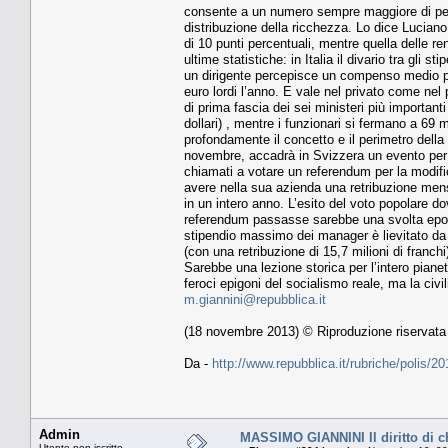
consente a un numero sempre maggiore di perso
distribuzione della ricchezza. Lo dice Luciano 
di 10 punti percentuali, mentre quella delle re
ultime statistiche: in Italia il divario tra gli 
un dirigente percepisce un compenso medio pa
euro lordi l’anno. E vale nel privato come nel 
di prima fascia dei sei ministeri più importan
dollari) , mentre i funzionari si fermano a 69 m
profondamente il concetto e il perimetro dell
novembre, accadrà in Svizzera un evento per mo
chiamati a votare un referendum per la modifi
avere nella sua azienda una retribuzione men
in un intero anno. L’esito del voto popolare 
referendum passasse sarebbe una svolta epocal
stipendio massimo dei manager è lievitato da
(con una retribuzione di 15,7 milioni di franc
Sarebbe una lezione storica per l’intero piane
feroci epigoni del socialismo reale, ma la civi
m.giannini@repubblica.it
(18 novembre 2013) © Riproduzione riservata
Da -
http://www.repubblica.it/rubriche/polis/
Admin
MASSIMO GIANNINI Il diritto di c
Utente non iscritto