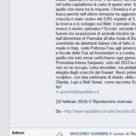
nel turbo-capitalismo di carta di questi anni. M
quello che resta tra le macerie, l’America è u
borsa perché nell’ultimo trimestre ha aggiunto «
crescita è stato «solo» del 3,8% rispetto al 3,4
la ricerca e lo sviluppo sul Web: il primato Us
invece il nostro «primato»? Eccolo: secondo le
fusioni e/o acquisizioni di aziende tricolori da
dall’alimentare di Parmalat all’alta moda di 
sventolate da altrettanti italiani che di fatto
made in Italy, cede Poltrona Frau agli americ
e fiscale della Fiat ad Amsterdam e a Londra
quello che tutti ormai verifichiamo ogni giorn
Prometeia-Intesa Sanpaolo, solo nel 2013 la ma
non se ne occupa. Letta dovrebbe, ma probabil
elargita dagli sceicchi del Kuwait. Renzi potre
«colpito», con due settimane di ritardo, della «
Olanda. Lupi a Wall Street, come racconta Sc
fa?
m.giannini@repubblica.it
(10 febbraio 2014) © Riproduzione riservata
Da -
http://www.repubblica.it/rubriche/polis
Admin
MASSIMO GIANNINI Il cuneo di Ren