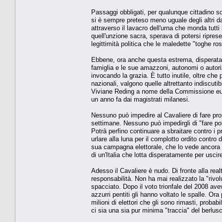
Passaggi obbligati, per qualunque cittadino so
si è sempre preteso meno uguale degli altri dav
attraverso il lavacro dell'urna che monda tutti 
quell'unzione sacra, sperava di potersi ripresen
legittimità politica che le maledette "toghe ros
Ebbene, ora anche questa estrema, disperata e 
famiglia e le sue amazzoni, autonomi o autoriz
invocando la grazia. È tutto inutile, oltre ch
nazionali, valgono quelle altrettanto indiscutib
Viviane Reding a nome della Commissione eur
un anno fa dai magistrati milanesi.
Nessuno può impedire al Cavaliere di fare prop
settimane. Nessuno può impedirgli di "fare poli
Potrà perfino continuare a sbraitare contro i 
urlare alla luna per il complotto ordito contro 
sua campagna elettorale, che lo vede ancora i
di un'Italia che lotta disperatamente per usc
Adesso il Cavaliere è nudo. Di fronte alla realt
responsabilità. Non ha mai realizzato la "riv
spacciato. Dopo il voto trionfale del 2008 ave
azzurri pentiti gli hanno voltato le spalle. O
milioni di elettori che gli sono rimasti, prob
ci sia una sia pur minima "traccia" del berlu