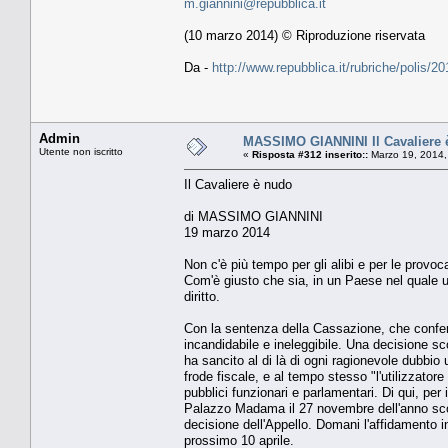
m.giannini@repubblica.it
(10 marzo 2014) © Riproduzione riservata
Da -
http://www.repubblica.it/rubriche/polis
Admin
MASSIMO GIANNINI Il Cavaliere 
Utente non iscritto
«
Risposta #312 inserito::
Marzo 19, 2014,
Il Cavaliere è nudo
di MASSIMO GIANNINI
19 marzo 2014
Non c'è più tempo per gli alibi e per le provo
Com'è giusto che sia, in un Paese nel quale un
diritto.
Con la sentenza della Cassazione, che conferma l
incandidabile e ineleggibile. Una decisione sc
ha sancito al di là di ogni ragionevole dubbio u
frode fiscale, e al tempo stesso "l'utilizzatore
pubblici funzionari e parlamentari. Di qui, per
Palazzo Madama il 27 novembre dell'anno scorso
decisione dell'Appello. Domani l'affidamento in
prossimo 10 aprile.