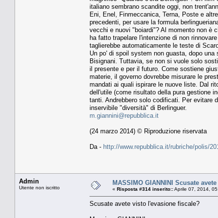
italiano sembrano scandite oggi, non trent'anni
Eni, Enel, Finmeccanica, Terna, Poste e altre
precedenti, per usare la formula berlingueriana
vecchi e nuovi "boiardi"? Al momento non è ch
ha fatto trapelare l'intenzione di non rinnova
taglierebbe automaticamente le teste di Scaron
Un po' di spoil system non guasta, dopo una st
Bisignani. Tuttavia, se non si vuole solo sostit
il presente e per il futuro. Come sostiene g
materie, il governo dovrebbe misurare le prest
mandati ai quali ispirare le nuove liste. Dal rit
dell'utile (come risultato della pura gestione 
tanti. Andrebbero solo codificati. Per evitare di
inservibile "diversità" di Berlinguer.
m.giannini@repubblica.it
(24 marzo 2014) © Riproduzione riservata
Da -
http://www.repubblica.it/rubriche/polis/
Admin
MASSIMO GIANNINI Scusate avete vi
Utente non iscritto
«
Risposta #314 inserito::
Aprile 07, 2014, 0
Scusate avete visto l'evasione fiscale?