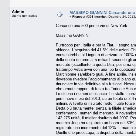
Admin
MASSIMO GIANNINI Cercando una 50
Utente non iscritto
«
Risposta #308 inserito::
Dicembre 24, 2013,
Cercando una 500 per le vie di New York
Massimo GANNINI
Purtroppo per l’Italia e per la Fiat, il sogn
sblocca. L’acquisto del 41,5% delle azioni Chr
consentirebbe al Lingotto di arrivare al 100% 
della quota (intorno ai 5 miliardi secondo gli 
mercato (eccellente la quota Usa, pessima quel
frattempo Veba avvii con una Ipo la quotazion
Marchionne sarebbero guai. A fine aprile, insie
dovrebbe rivedere l’aggiornamento al piano qui
rinunciare in via definitiva alla fusione. Ness
che ormai i rapporti di forza tra Torino e Aubu
Lo dicono i numeri di bilancio. Lo stallo fin
primi nove mesi del 2013, su un totale di 2,4 m
milioni. A livello di risultato netto, l’utile tot
Detta più brutalmente: senza la filiale americ
confermano i numeri del mercato. A novembre 
142.275 unità, il miglior risultato dal 2007. Pe
marchio Jeep ha registrato un boom del 30%, 
registrato una incremento del 12%. Il marchio
Quello che preoccupa, a dispetto della trionf