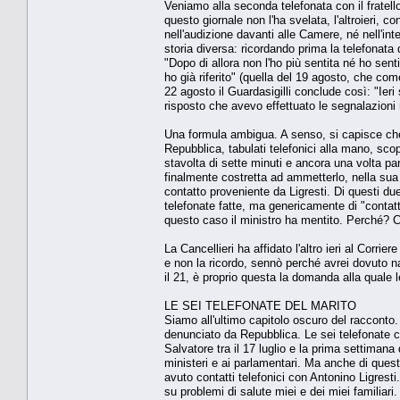
Veniamo alla seconda telefonata con il fratello
questo giornale non l'ha svelata, l'altroieri, c
nell'audizione davanti alle Camere, né nell'int
storia diversa: ricordando prima la telefonata 
"Dopo di allora non l'ho più sentita né ho senti
ho già riferito" (quella del 19 agosto, che come
22 agosto il Guardasigilli conclude così: "Ier
risposto che avevo effettuato le segnalazioni 
Una formula ambigua. A senso, si capisce che 
Repubblica, tabulati telefonici alla mano, scop
stavolta di sette minuti e ancora una volta pa
finalmente costretta ad ammetterlo, nella sua 
contatto proveniente da Ligresti. Di questi due
telefonate fatte, ma genericamente di "contat
questo caso il ministro ha mentito. Perché? C
La Cancellieri ha affidato l'altro ieri al Corr
e non la ricordo, sennò perché avrei dovuto na
il 21, è proprio questa la domanda alla quale 
LE SEI TELEFONATE DEL MARITO
Siamo all'ultimo capitolo oscuro del racconto
denunciato da Repubblica. Le sei telefonate ch
Salvatore tra il 17 luglio e la prima settimana
ministeri e ai parlamentari. Ma anche di quest
avuto contatti telefonici con Antonino Ligresti
su problemi di salute miei e dei miei familiari