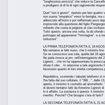
"lunghissima amicizia" che induce la Cancellier
a prodigarsi al di là di ogni ragionevole respons
Quel "non è giusto", ripetuto per ben quattro v
non suona "empatico" verso la famiglia, ma cri
abbozzato all'inizio e poi riaffermato poco do
improvvido alla questione del figlio Piergiorg
miliardo che costa la prigione al clan siciliano
Tutto questo, ancora una volta, fa da sfondo 
purtroppo ad appannarne "l'immagine", e a mett
istituzioni".
LA PRIMA TELEFONATA FATTA IL 19 AGO
Ma veniamo ai fatti nuovi, che il ministro fin
Se ne conosceva una sola, quella del 19 agosto
Ne parla invece ai pm, nell'interrogatorio del
Ligresti... che mi ha rappresentato la preoccup
rifiuta il cibo... In relazione a tale argomen
facessero quanto di loro stretta competenza per
Repubblica, scorrendo i tabulati telefonici in 
l'ha fatta dal suo cellulare, il "366...", dalle
aperta, il ministro è costretto ad ammetterlo:
di diversi tentativi fatti da Antonino Ligresti
lo è affatto. La sostanza è questa: il ministr
mentito. Perché? Che bisogno c'era di farlo?
LA SECONDA TELEFONATA FATTA IL 21 