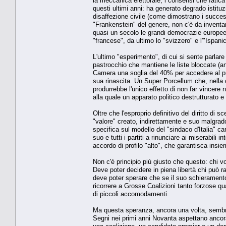
la meccanica elettorale, i consensi che fatica 
questi ultimi anni: ha generato degrado istitu
disaffezione civile (come dimostrano i success
"Frankenstein" del genere, non c'è da inventa
quasi un secolo le grandi democrazie europee. 
"francese", da ultimo lo "svizzero" e l'"Ispani
L'ultimo "esperimento", di cui si sente parla
pastrocchio che mantiene le liste bloccate (an
Camera una soglia del 40% per accedere al pr
sua rinascita. Un Super Porcellum che, nella cr
produrrebbe l'unico effetto di non far vincere
alla quale un apparato politico destrutturato 
Oltre che l'esproprio definitivo del diritto di 
"valore" creato, indirettamente e suo malgrad
specifica sul modello del "sindaco d'Italia" ca
suo e tutti i partiti a rinunciare ai miserabil
accordo di profilo "alto", che garantisca insiem
Non c'è principio più giusto che questo: chi v
Deve poter decidere in piena libertà chi può ra
deve poter sperare che se il suo schieramento
ricorrere a Grosse Coalizioni tanto forzose 
di piccoli accomodamenti.
Ma questa speranza, ancora una volta, sembra
Segni nei primi anni Novanta aspettano ancora