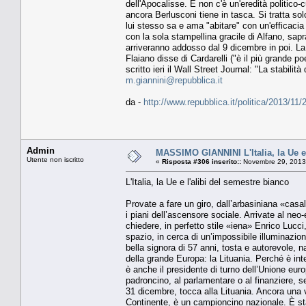
dell'Apocalisse. E non c'è un'eredità politico-c
ancora Berlusconi tiene in tasca. Si tratta so
lui stesso sa e ama "abitare" con un'efficacia 
con la sola stampellina gracile di Alfano, sap
arriveranno addosso dal 9 dicembre in poi. La
Flaiano disse di Cardarelli ("è il più grande 
scritto ieri il Wall Street Journal: "La stabilità
m.giannini@repubblica.it
da -
http://www.repubblica.it/politica/2013/
Admin
MASSIMO GIANNINI L'Italia, la Ue e 
Utente non iscritto
«
Risposta #306 inserito::
Novembre 29, 2013
L'Italia, la Ue e l'alibi del semestre bianco
Provate a fare un giro, dall’arbasiniana «cas
i piani dell’ascensore sociale. Arrivate al neo
chiedere, in perfetto stile «iena» Enrico Luc
spazio, in cerca di un’impossibile illuminazio
bella signora di 57 anni, tosta e autorevole,
della grande Europa: la Lituania. Perché è int
è anche il presidente di turno dell’Unione euro
padroncino, al parlamentare o al finanziere, s
31 dicembre, tocca alla Lituania. Ancora una v
Continente, è un campioncino nazionale. È stat