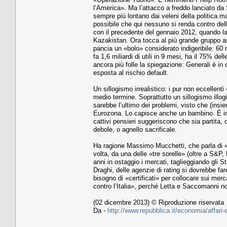
l’America». Ma l’attacco a freddo lanciato da
sempre più lontano dai veleni della politica 
possibile che qui nessuno si renda contro del
con il precedente del gennaio 2012, quando la
Kazakistan. Ora tocca al più grande gruppo ass
pancia un «bolo» considerato indigeribile: 60 m
fa 1,6 miliardi di utili in 9 mesi, ha il 75% del
ancora più folle la spiegazione: Generali è in c
esposta al rischio default.
Un sillogismo irrealistico: i pur non eccellen
medio termine. Soprattutto un sillogismo illog
sarebbe l’ultimo dei problemi, visto che (insie
Eurozona. Lo capisce anche un bambino. È imp
cattivi pensieri suggeriscono che sia partita, 
debole, o agnello sacrificale.
Ha ragione Massimo Mucchetti, che parla di 
volta, da una delle «tre sorelle» (oltre a S&P
anni in ostaggio i mercati, taglieggiando gli 
Draghi, delle agenzie di rating si dovrebbe 
bisogno di «certificati» per collocare sui mer
contro l’Italia», perché Letta e Saccomanni 
(02 dicembre 2013) © Riproduzione riservata
Da -
http://www.repubblica.it/economia/affari