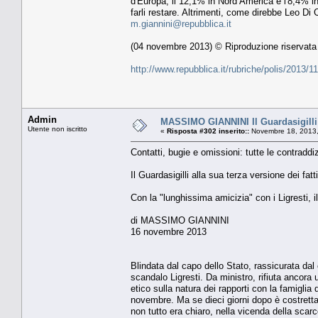
d'Europa, il 12,1% in Nord America e l'8,4% in
farli restare. Altrimenti, come direbbe Leo Di C
m.giannini@repubblica.it
(04 novembre 2013) © Riproduzione riservata
http://www.repubblica.it/rubriche/polis/2013
Admin
MASSIMO GIANNINI Il Guardasigilli al
Utente non iscritto
«
Risposta #302 inserito::
Novembre 18, 2013,
Contatti, bugie e omissioni: tutte le contraddiz
Il Guardasigilli alla sua terza versione dei fatti
Con la "lunghissima amicizia" con i Ligresti, i
di MASSIMO GIANNINI
16 novembre 2013
Blindata dal capo dello Stato, rassicurata da
scandalo Ligresti. Da ministro, rifiuta ancora 
etico sulla natura dei rapporti con la famiglia 
novembre. Ma se dieci giorni dopo è costretta
non tutto era chiaro, nella vicenda della scarc