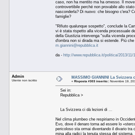
caso, non ha mentito ma ha omesso. Il movent
controvertibile perché non provabile allo stat
nasconderla? Di nuovo: che bisogno c'era? C
famiglie?
"Rifiuto qualunque sospetto", conclude la Cance
vi è stata rispetto alla vicenda processuale de
della Giustizia intervenga "sulla vicenda proc
d'ombra non si dirada ma si estende. Più che a 
m.giannini@repubblica.it
da -
http://www.repubblica.it/politica/2013/
Admin
MASSIMO GIANNINI La Svizzera ci
Utente non iscritto
«
Risposta #303 inserito::
Novembre 19, 201
Sei in:
Repubblica >
La Svizzera ci dà lezioni di …
Nel clima plumbeo che respiriamo in Occidente,
Evo, dove il denaro torna ad essere lo «sterc
pericoloso sta ormai diventando il divario tra c
mina alla radici la tenuta stessa del sistema