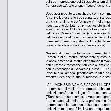
sul suo interrogatorio del 22 agosto ai pm di 
"lettera aperta", alle ulteriori "bugie" denunci
Dopo aver provato a giustificare con i sentime
Antonino Ligresti e le sue segnalazioni al Dap p
ora chiarire almeno tre "omissioni" (nella mig
ricostruzione dei fatti. La prima: l'esistenza di
agosto, oltre del 17 luglio con la Fragni e a 
del 19 non l'aveva "ricevuta" (come aveva dich
cellulare del fratello del finanziere siciliano. 
prima settimana di agosto) tra il marito del min
doveva decidere sulla sua scarcerazione).
Nessuno di questi tre fatti è stato smentito. E
Camere e alla Procura. Nonostante questo, nell
io abbia omesso di riferire circostanze rileva
abbia riferito circostanze non vere al pm che 
con la compagna di Salvatore Ligresti...". La l
Procura e la "arringa" pronunciata in Aula, f
rafforza l'idea che la sua "autodifesa" sia sta
LA "LUNGHISSIMA AMICIZIA" CON I LIGRE
In premessa, il ministro è costretto a ribadire
amicizia con Antonino Ligresti". Lo accenna ai
("Sono stata e sono amica di Antonino Ligres
tutto estranee alla mia attività professionale
mettere quasi le mani avanti, su ciò che ancora
amicizia è tale perché implica una frequentazi