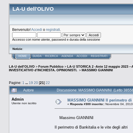
LA-U dell'OLIVO
Benvenuto!
Accedi
o
registrati
.
Accesso con nome utente, password e durata della sessione
Notizie
:
HOME
GUIDA
RICERCA
AGENDA
ACCEDI
REGISTRATI
LA-U dell'OLIVO
>
Forum Pubblico
>
LA-U STORICA 2 -Ante 12 maggio 2023 
INVESTICATIVO d'INCHIESTA. OPINIONISTI.
>
MASSIMO GIANNINI
Pagine:
1
...
19
20
[
21
]
22
Autore
Discussione: MASSIMO GIANNINI (Letto 38556
Admin
MASSIMO GIANNINI Il perimetro di Ban
Utente non iscritto
«
Risposta #300 inserito::
Novembre 04, 2013,
Massimo GIANNINI
Il perimetro di Bankitalia e le vite degli altri