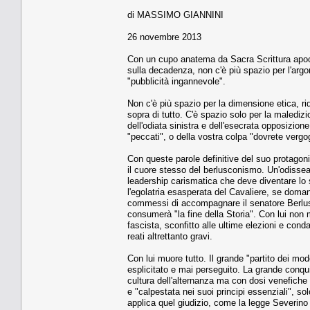
di MASSIMO GIANNINI
26 novembre 2013
Con un cupo anatema da Sacra Scrittura apocrif
sulla decadenza, non c'è più spazio per l'argo
"pubblicità ingannevole".
Non c'è più spazio per la dimensione etica, rid
sopra di tutto. C'è spazio solo per la maledizi
dell'odiata sinistra e dell'esecrata opposizione
"peccati", o della vostra colpa "dovrete vergognar
Con queste parole definitive del suo protagoni
il cuore stesso del berlusconismo. Un'odisse
leadership carismatica che deve diventare lo 
l'egolatria esasperata del Cavaliere, se doman
commessi di accompagnare il senatore Berluscon
consumerà "la fine della Storia". Con lui non 
fascista, sconfitto alle ultime elezioni e cond
reati altrettanto gravi.
Con lui muore tutto. Il grande "partito dei mod
esplicitato e mai perseguito. La grande conqu
cultura dell'alternanza ma con dosi venefiche 
e "calpestata nei suoi principi essenziali", s
applica quel giudizio, come la legge Severino 