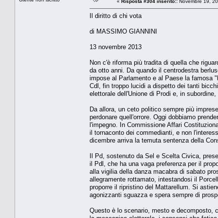
«
Risposta #304 inserito::
Novembre 19, 20
Il diritto di chi vota
di MASSIMO GIANNINI
13 novembre 2013
Non c'è riforma più tradita di quella che rigua
da otto anni. Da quando il centrodestra berlusc
impose al Parlamento e al Paese la famosa "leg
Cdl, fin troppo lucidi a dispetto dei tanti bicch
elettorale dell'Unione di Prodi e, in subordine, 
Da allora, un ceto politico sempre più imprese
perdonare quell'orrore. Oggi dobbiamo prende
l'impegno. In Commissione Affari Costituzion
il tornaconto dei commedianti, e non l'interes
dicembre arriva la temuta sentenza della Con
Il Pd, sostenuto da Sel e Scelta Civica, pres
il Pdl, che ha una vaga preferenza per il pro
alla vigilia della danza macabra di sabato pr
allegramente rottamato, intestandosi il Porcell
proporre il ripristino del Mattarellum. Si asti
agonizzanti sguazza e spera sempre di prosp
Questo è lo scenario, mesto e decomposto, che