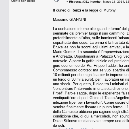
Utente non iscritto
«
Risposta #311 inserito::
Marzo 18, 2014, 1
Il cuneo di Renzi e la legge di Murphy
Massimo GIANNINI
La confusione intorno alle 'grandi riforme' del
seminate dal premier lungo il suo cammino. D
preferibilmente all'alba, sulle imminenti 'misu
soprattutto due cose. La prima è la frustata dal
Bruxelles non fa sconti agli ultimi arrivati, e 
Mario Gomez. La seconda è l'improvvisazione 
e Andreatta. Dopodomani a Palazzo Chigi vedrà 
notevole. A parte la gaffe iniziale del president
guru economico del Pd, Filippo Taddei, ha annun
Compromesso doroteo: ma se vuoi spartire di nu
10 miliardi per due significa per le imprese u
un lordo di 30 mila euro), per i lavoratori un r
uno shock. Per questo, l'unico tra i ministri 
'concentrare l'intervento in una sola direzione:
l'Irpef'. Parole sagge, dopo le esperienze fal
ventiquattr'ore dopo il Ghino di Tacco Angelin
riduzione Irpef per i lavoratori'. Come uscire
sembra finalmente fissare un punto fermo: i 10
della Camusso abbiano più ragione degli ultrà
condizione che, di qui a mercoledì, non spunti
Dolce Stilnovo renziano vale sempre una delle 
da soli.