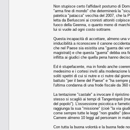
Non stupisce certo l'affidavit postumo di Do
"arma fine di mondo" che determinerà la "sicur
patetica "patacca" vecchia del 2007, che la Pr
letta da Berlusconi ai cronisti attoniti colpisc
fuoco della Geenna, o quanto meno di marchiar
lui si vuole ad ogni costo sottrarre.
Questa incapacità di accettare, almeno una volta
irriducibilità a riconoscere il canone occidenta
che nel Paese sia esistita una "guerra dei ve
magistrati) e che questa "guerra" debba ora fi
inflitta ai giudici che quella pena hanno deci
Ed è stupefacente, ma in fondo anche coerente, 
medesimo e i cortesi inviti alla moderazione la
soliti spettri di cui si nutre e ci nutre dal g
battuto "per il bene del Paese" e "ha sempre pa
l'ultima condanna di una frode fiscale da 360 m
La tentazione "castale" a invocare il ripristino
stesso si scagliò ai tempi di Tangentopoli (ma ch
del popolo"). L'ossessione psicotica e farneti
raggiunga la sua "missione" (cioè "la via giud
come sempre tutte le leggi "non gradite" (deve
Camere almeno 10 leggi ad personam in materia d
Con tutta la buona volontà e la buona fede non