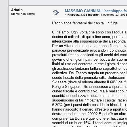
Admin
MASSIMO GIANNINI L'acchiappa fant
Utente non iscritto
«
Risposta #301 inserito::
Novembre 13, 2013
L'acchiappa fantasmi dei capitali in fuga
Ci risiamo. Ogni volta che sono con l'acqua al
decina di miliardi, di qui a fine anno, per fin
integrazione alla soppressione della seconda r
Per un Alfano che sogna la manna fiscale invoc
panacea previdenziale evocando il contributo di
prosciutti freschi applicati sugli occhi del co
governo che i giorni pari, per bocca del suo 
limiti all'uso del contante, e che i giorni disp
gli acchiappa-fantasmi brillano soprattutto i cac
collettivo. Dal Tesoro trapela un progetto per 
scudo fiscale della premiata ditta Berlusconi-
Svizzera (dove si orienta almeno il 60% dei 
Kong e Singapore. Se si riuscisse a riportarne
cuneo fiscale e contributivo. Ma è realistico 
quantità di ricchezza misura lo sfacelo etico 
suggeriscono di far rimpatriare i capitali f
6-30% (per i paesi della cosiddetta black list)
hanno nascosto il denaro all'estero a riportarl
destra introdusse nel 2009? E poi c'è un altro 
comprare. La Borsa è quello che è, fiaccata o
scambi di un buon 15%. I fondi comuni impiegan