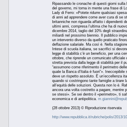
Ripassando le cronache di questi giorni sulla le
del governo, mi torna in mente una frase di Lo
Lady di Ferro: «Potete ridurre qualsiasi spesa
di anni ad apprendere come aver cura di se stes
britanniche non riguarda affatto i dipendenti de
ultimi anni, compresa l’ultima che ha di nuovo 
dicembre 2014, taglio del 10% degli straordina
miliardi nel prossimo biennio. Il pubblico impie
un intervento diverso da quello praticato fino
deflazione salariale. Ma così è. Nella stagion
Intese di scuola italiana, se sacrifici si devon
legge di stabilità c’è un beneficio, per una ce
ottobre, che riprende un comunicato ufficiale 
stretta prevista dalla legge di stabilità per il
“assumono come riferimento il perimetro delle 
quale la Banca d’Italia è fuori”». Ineccepibile 
deve un rispetto assoluto. È un’eccellenza ita
quando si costringono tante famiglie a tirare 
all’equità delle soluzioni. Questa non lo è. Raf
ancora una volta costretto a pagare, mentre 
se stessi». Se sei dentro il «perimetro», ti sal
economica e di antipolitica.
m.giannini@repubb
(28 ottobre 2013) © Riproduzione riservata
http://www.repubblica.it/rubriche/polis/2013/1