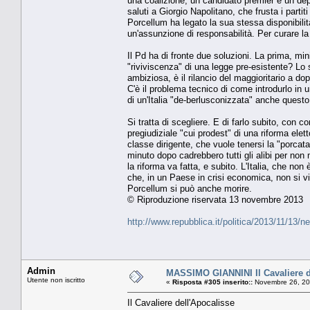
una coalizione, un candidato premier e un de
saluti a Giorgio Napolitano, che frusta i partit
Porcellum ha legato la sua stessa disponibilit
un'assunzione di responsabilità. Per curare la
Il Pd ha di fronte due soluzioni. La prima, min
"riviviscenza" di una legge pre-esistente? Lo s
ambiziosa, è il rilancio del maggioritario a 
C'è il problema tecnico di come introdurlo in 
di un'Italia "de-berlusconizzata" anche questo
Si tratta di scegliere. E di farlo subito, con c
pregiudiziale "cui prodest" di una riforma eletto
classe dirigente, che vuole tenersi la "porcata
minuto dopo cadrebbero tutti gli alibi per non
la riforma va fatta, e subito. L'Italia, che no
che, in un Paese in crisi economica, non si vi
Porcellum si può anche morire.
© Riproduzione riservata 13 novembre 2013
http://www.repubblica.it/politica/2013/11/13/n
Admin
MASSIMO GIANNINI Il Cavaliere d
Utente non iscritto
«
Risposta #305 inserito::
Novembre 26, 20
Il Cavaliere dell'Apocalisse