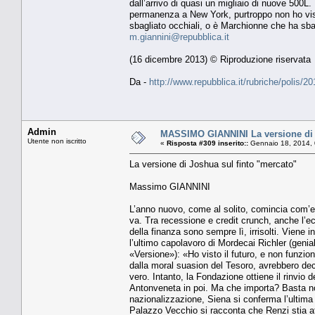
dall’arrivo di quasi un migliaio di nuove 500L.
permanenza a New York, purtroppo non ho visto
sbagliato occhiali, o è Marchionne che ha sbag
m.giannini@repubblica.it
(16 dicembre 2013) © Riproduzione riservata
Da -
http://www.repubblica.it/rubriche/poli
Admin
MASSIMO GIANNINI La versione di 
Utente non iscritto
«
Risposta #309 inserito::
Gennaio 18, 2014, 
La versione di Joshua sul finto "mercato"
Massimo GIANNINI
L’anno nuovo, come al solito, comincia com’era
va. Tra recessione e credit crunch, anche l’ec
della finanza sono sempre lì, irrisolti. Viene
l’ultimo capolavoro di Mordecai Richler (geni
«Versione»): «Ho visto il futuro, e non funzio
dalla moral suasion del Tesoro, avrebbero dec
vero. Intanto, la Fondazione ottiene il rinvio 
Antonveneta in poi. Ma che importa? Basta non 
nazionalizzazione, Siena si conferma l’ultima
Palazzo Vecchio si racconta che Renzi stia aff