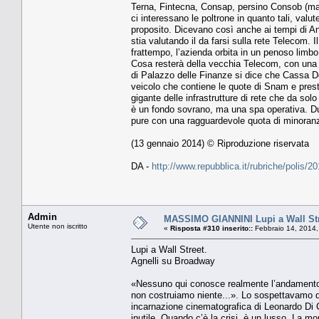
Terna, Fintecna, Consap, persino Consob (man
ci interessano le poltrone in quanto tali, valu
proposito. Dicevano così anche ai tempi di And
stia valutando il da farsi sulla rete Telecom. I
frattempo, l’azienda orbita in un penoso limbo
Cosa resterà della vecchia Telecom, con una 
di Palazzo delle Finanze si dice che Cassa Dep
veicolo che contiene le quote di Snam e presto
gigante delle infrastrutture di rete che da solo
è un fondo sovrano, ma una spa operativa. Dunq
pure con una ragguardevole quota di minoran
(13 gennaio 2014) © Riproduzione riservata
DA -
http://www.repubblica.it/rubriche/polis
Admin
MASSIMO GIANNINI Lupi a Wall Str
Utente non iscritto
«
Risposta #310 inserito::
Febbraio 14, 2014,
Lupi a Wall Street.
Agnelli su Broadway
«Nessuno qui conosce realmente l’andamento de
non costruiamo niente...». Lo sospettavamo da
incarnazione cinematografica di Leonardo Di Ca
inutile. Quando c’è la crisi, è un lusso. La 