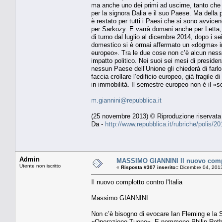
ma anche uno dei primi ad uscirne, tanto che 
per la signora Dalia e il suo Paese. Ma della 
è restato per tutti i Paesi che si sono avvice
per Sarkozy. E varrà domani anche per Letta,
di turno dal luglio al dicembre 2014, dopo i se
domestico si è ormai affermato un «dogma» indi
europeo». Tra le due cose non c’è alcun nesso
impatto politico. Nei suoi sei mesi di presiden
nessun Paese dell’Unione gli chiederà di far
faccia crollare l’edificio europeo, già fragile d
in immobilità. Il semestre europeo non è il «s
m.giannini@repubblica.it
(25 novembre 2013) © Riproduzione riservata
Da -
http://www.repubblica.it/rubriche/polis/
Admin
MASSIMO GIANNINI Il nuovo complo
Utente non iscritto
«
Risposta #307 inserito::
Dicembre 04, 2013
Il nuovo complotto contro l'Italia
Massimo GIANNINI
Non c’è bisogno di evocare Ian Fleming e la 
«Operazione Tuono». E nemmeno Philip Roth e 