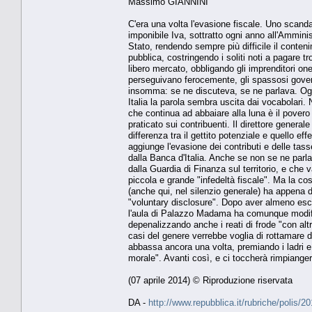
Massimo GIANNINI
C'era una volta l'evasione fiscale. Uno scanda
imponibile Iva, sottratto ogni anno all'Ammini
Stato, rendendo sempre più difficile il contenim
pubblica, costringendo i soliti noti a pagare t
libero mercato, obbligando gli imprenditori one
perseguivano ferocemente, gli spassosi gover
insomma: se ne discuteva, se ne parlava. Oggi 
Italia la parola sembra uscita dai vocabolari.
che continua ad abbaiare alla luna è il povero
praticato sui contribuenti. Il direttore generale
differenza tra il gettito potenziale e quello eff
aggiunge l'evasione dei contributi e delle tasse
dalla Banca d'Italia. Anche se non se ne parla
dalla Guardia di Finanza sul territorio, e che 
piccola e grande "infedeltà fiscale". Ma la co
(anche qui, nel silenzio generale) ha appena da
"voluntary disclosure". Dopo aver almeno esclus
l'aula di Palazzo Madama ha comunque modifica
depenalizzando anche i reati di frode "con altr
casi del genere verrebbe voglia di rottamare d
abbassa ancora una volta, premiando i ladri 
morale". Avanti così, e ci toccherà rimpiangere
(07 aprile 2014) © Riproduzione riservata
DA -
http://www.repubblica.it/rubriche/polis