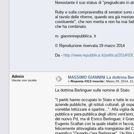
Nonostante il suo status di "pregiudicato in at
Ruby e sulla compravendita di senatori sono 
al tavolo delle riforme, quando era già mestam
costituente", che non merita e non ha mai fatto
che ha combinato.
m. gianninirepubblica. it
© Riproduzione riservata 19 marzo 2014
Da -
http://www.repubblica.it/politica/2014/
Admin
MASSIMO GIANNINI La dottrina Berl
Utente non iscritto
«
Risposta #313 inserito::
Marzo 29, 2014, 11
La dottrina Berlinguer sulle nomine di Stato
"I partiti hanno occupato lo Stato e tutte le su
aziende pubbliche, gli istituti culturali, gli osp
vorrebbe lottizzare e spartire...". Alla vigili
pubblica e para-pubblica degli ultimi vent'ann
del nuovo Pd, ma di Enrico Berlinguer, il Gran
Eugenio Scalfari con la quale sbattè in faccia
felicemente attovagliata alla mangiatoia del C
magnifico "Quando c'era Berlinguer". Un film ch