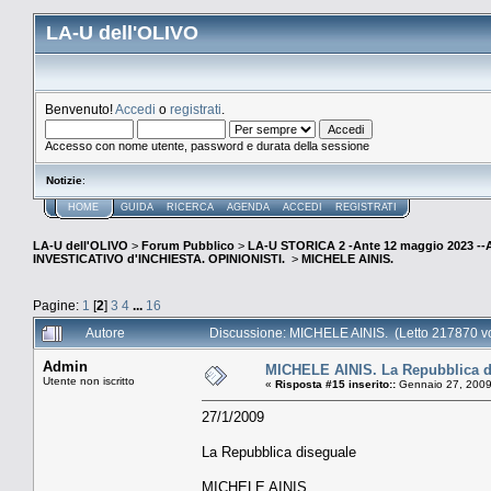
LA-U dell'OLIVO
Benvenuto!
Accedi
o
registrati
.
Accesso con nome utente, password e durata della sessione
Notizie
:
HOME
GUIDA
RICERCA
AGENDA
ACCEDI
REGISTRATI
LA-U dell'OLIVO
>
Forum Pubblico
>
LA-U STORICA 2 -Ante 12 maggio 2023 
INVESTICATIVO d'INCHIESTA. OPINIONISTI.
>
MICHELE AINIS.
Pagine:
1
[
2
]
3
4
...
16
Autore
Discussione: MICHELE AINIS. (Letto 217870 vo
Admin
MICHELE AINIS. La Repubblica d
Utente non iscritto
«
Risposta #15 inserito::
Gennaio 27, 2009
27/1/2009
La Repubblica diseguale
MICHELE AINIS