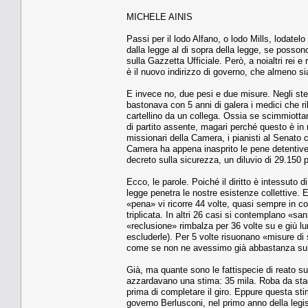
MICHELE AINIS
Passi per il lodo Alfano, o lodo Mills, lodatel
dalla legge al di sopra della legge, se posson
sulla Gazzetta Ufficiale. Però, a noialtri rei 
è il nuovo indirizzo di governo, che almeno sia
E invece no, due pesi e due misure. Negli stess
bastonava con 5 anni di galera i medici che ril
cartellino da un collega. Ossia se scimmiotta
di partito assente, magari perché questo è in 
missionari della Camera, i pianisti al Senato 
Camera ha appena inasprito le pene detentive (
decreto sulla sicurezza, un diluvio di 29.150 p
Ecco, le parole. Poiché il diritto è intessuto d
legge penetra le nostre esistenze collettive. 
«pena» vi ricorre 44 volte, quasi sempre in c
triplicata. In altri 26 casi si contemplano «sa
«reclusione» rimbalza per 36 volte su e giù lu
escluderle). Per 5 volte risuonano «misure di s
come se non ne avessimo già abbastanza su
Già, ma quante sono le fattispecie di reato sul
azzardavano una stima: 35 mila. Roba da stacan
prima di completare il giro. Eppure questa stim
governo Berlusconi, nel primo anno della legisl