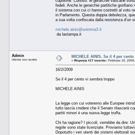
cupolone. Curioso: le gerarchie vaticane son
fedeli. Anche le gerarchie partitiche gonfiano i
il sistema con cui ci hanno costretti al voto ne
in Parlamento. Questa doppia debolezza, que
a sua volta confiscata dalla resistenza d’un sin
michele.ainis@uniroma3.it
da lastampa.it
Admin
MICHELE AINIS. Se il 4 per cento
Utente non iscritto
«
Risposta #17 inserito::
Febbraio 16, 2009,
16/2/2009
Se il 4 per cento vi sembra troppo
MICHELE AINIS
La legge con cui voteremo alle Europee intro
tutto lascia credere che il Senato rilascerà co
partiti minori è una nuova legge truffa.
Chi ha ragione? I piccoli, verrebbe da dire. Un
regole sono state licenziate. Proviamo tuttavia
Dopotutto i veri utenti dei sistemi elettorali so