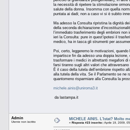
la necessità di ripetere la stimolazione ormona
salute della donna. Insomma con quella norma
puntata ai dadi; non a caso vi si è subito inn
Ma adesso la Consulta ripristina la dignità de
della seconda dichiarazione d’incostituzional
l’immediato trasferimento degli embrioni non 
ieri la Consulta: pure in quest’ipotesi il trasf
medico, ha in tasca gli strumenti per assumer
Poi, certo, leggeremo le motivazioni, quando l
impartisce fin da adesso una doppia lezione, e
trasformare i medici in altrettanti megafoni d
farsi tiranno sugli altri valori che attraversan
È il caso della tutela dell’embrione rispetto al
alla tutela della vita. Se il Parlamento se ne 
quantomeno risparmiare alla Consulta la pros
michele.ainis@uniroma3.it
da lastampa.it
Admin
MICHELE AINIS. L'Istat? Molto me
Utente non iscritto
«
Risposta #23 inserito::
Aprile 19, 2009, 0