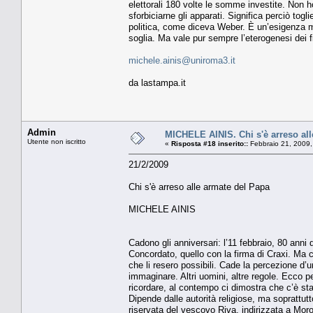
elettorali 180 volte le somme investite. Non ho 
sforbiciarne gli apparati. Significa perciò togl
politica, come diceva Weber. È un’esigenza mo
soglia. Ma vale pur sempre l’eterogenesi dei fi
michele.ainis@uniroma3.it
da lastampa.it
Admin
MICHELE AINIS. Chi s'è arreso all
Utente non iscritto
«
Risposta #18 inserito::
Febbraio 21, 2009,
21/2/2009
Chi s'è arreso alle armate del Papa
MICHELE AINIS
Cadono gli anniversari: l’11 febbraio, 80 anni
Concordato, quello con la firma di Craxi. Ma c
che li resero possibili. Cade la percezione d
immaginare. Altri uomini, altre regole. Ecco p
ricordare, al contempo ci dimostra che c’è sta
Dipende dalle autorità religiose, ma soprattut
riservata del vescovo Riva, indirizzata a Mor