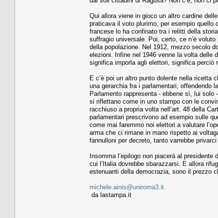
dai soli cittadini di Ragusa? Non c’è, non ci pu
Qui allora viene in gioco un altro cardine dell
praticava il voto plurimo, per esempio quello 
francese lo ha confinato tra i relitti della stor
suffragio universale. Poi, certo, ce n’è voluto 
della popolazione. Nel 1912, mezzo secolo dopo l
elezioni. Infine nel 1946 venne la volta delle 
significa imporla agli elettori, significa perciò 
E c’è poi un altro punto dolente nella ricetta
una gerarchia fra i parlamentari, offendendo 
Parlamento rappresenta - ebbene sì, lui solo
si riflettano come in uno stampo con le convin
racchiuso a propria volta nell’art. 48 della C
parlamentari prescrivono ad esempio sulle ques
come mai faremmo noi elettori a valutare l’op
arma che ci rimane in mano rispetto ai voltagab
fannulloni per decreto, tanto varrebbe privarci d
Insomma l’epilogo non piacerà al presidente d
cui l’Italia dovrebbe sbarazzarsi. E allora rif
estenuanti della democrazia, sono il prezzo c
michele.ainis@uniroma3.it
da lastampa.it