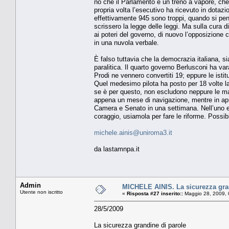
no che il Parlamento è un treno a vapore, che
propria volta l’esecutivo ha ricevuto in dotazi
effettivamente 945 sono troppi, quando si pen
scrissero la legge delle leggi. Ma sulla cura d
ai poteri del governo, di nuovo l’opposizione
in una nuvola verbale.
È falso tuttavia che la democrazia italiana, s
paralitica. Il quarto governo Berlusconi ha var
Prodi ne vennero convertiti 19; eppure le istit
Quel medesimo pilota ha posto per 18 volte la
se è per questo, non escludono neppure le mani
appena un mese di navigazione, mentre in april
Camera e Senato in una settimana. Nell’uno e n
coraggio, usiamola per fare le riforme. Possi
michele.ainis@uniroma3.it
da lastamnpa.it
Admin
MICHELE AINIS. La sicurezza gra
Utente non iscritto
«
Risposta #27 inserito::
Maggio 28, 2009, 
28/5/2009
La sicurezza grandine di parole