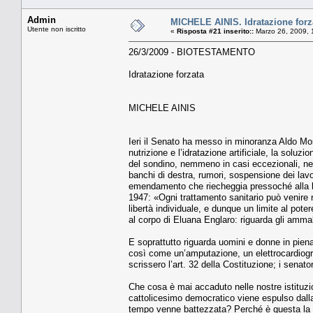
Admin
MICHELE AINIS. Idratazione forz
Utente non iscritto
«
Risposta #21 inserito::
Marzo 26, 2009, 
26/3/2009 - BIOTESTAMENTO
Idratazione forzata
MICHELE AINIS
Ieri il Senato ha messo in minoranza Aldo Mor
nutrizione e l’idratazione artificiale, la sol
del sondino, nemmeno in casi eccezionali, nem
banchi di destra, rumori, sospensione dei lavor
emendamento che riecheggia pressoché alla le
1947: «Ogni trattamento sanitario può venire 
libertà individuale, e dunque un limite al pot
al corpo di Eluana Englaro: riguarda gli ammal
E soprattutto riguarda uomini e donne in piena 
così come un’amputazione, un elettrocardiogra
scrissero l’art. 32 della Costituzione; i senato
Che cosa è mai accaduto nelle nostre istituzion
cattolicesimo democratico viene espulso dalla
tempo venne battezzata? Perché è questa la pr