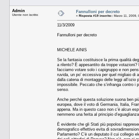
Admin
Fannulloni per decreto
Utente non iscritto
«
Risposta #19 inserito::
Marzo 11, 2009, 
11/3/2009
Fannulloni per decreto
MICHELE AINIS
Se la fantasia costituisce la prima qualità deg
a rilento? È appesantito da troppe votazioni? 
facciamo votare solo i capigruppo e non pens
ruvida, un po’ eccessiva per quel migliaio di
dalla catena di montaggio delle leggi all’ozio 
impossibile. Peccato che s’infranga contro i 
senso.
Anche perché questa soluzione suona ben più d
europea, dove il voto di Germania, Italia, Fr
appena. Ma in questo caso non c’è alcun espropr
nemmeno una ferita al principio d’eguaglianza, 
È evidente che gli Stati più popolosi rapprese
demografico effettivo evita di sovradimensionar
Parlamento? C’è un deputato il cui collegio ele