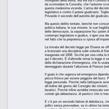
monopolio della verità. Ma via via il conflitto e
da scomodare la Consulta, che l’autunno scors
questa medesima vicenda. L’arma del decreto a
legislativo e contro il potere giudiziario. Togl
Privando il secondo dell’autorità del giudicat
Ma questo delitto tentato, benché non consuma
politica italiana, le sue miserie, le sue fragili
delle democrazie, la separazione fra i poteri d
contempo legislatore e giudice, s’apre una deriv
nel fatto che la prepotenza si sposa all’impo
La trovata del decreto legge per Eluana ne o
a licenziare una disciplina sulle volontà di fin
inaugurata nel 2008. Sicché per una volta la l
qui il decreto. E d’altronde ormai la legge è 
della dichiarazione d’emergenza, che fu usata
danneggiato durante l’alluvione di Firenze (ne
Il guaio è che urgenza ed emergenza dipendono
pezza finisce per essere peggiore del buco. 
legge personale. Perché nella fattispecie av
all’ordine del giorno del Consiglio dei ministr
lavatrici. Perché infine avrebbe innescato se
contati già abbastanza, di pasticci che si tras
E c’è poi un secondo fattore di debolezza, che c
pollici senza provvedere, se in ultimo ha tent