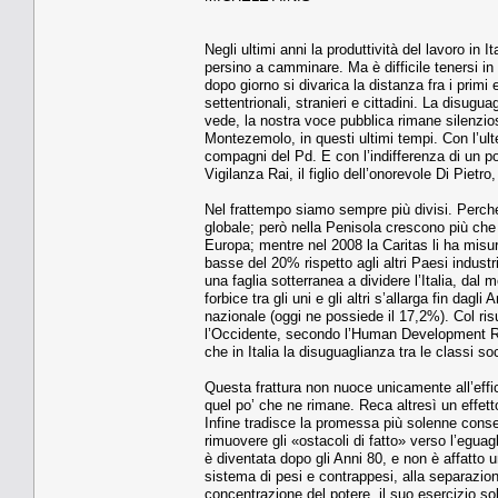
Negli ultimi anni la produttività del lavoro in
persino a camminare. Ma è difficile tenersi i
dopo giorno si divarica la distanza fra i primi e
settentrionali, stranieri e cittadini. La disug
vede, la nostra voce pubblica rimane silenzios
Montezemolo, in questi ultimi tempi. Con l’ult
compagni del Pd. E con l’indifferenza di un po’ 
Vigilanza Rai, il figlio dell’onorevole Di Pietr
Nel frattempo siamo sempre più divisi. Perch
globale; però nella Penisola crescono più che 
Europa; mentre nel 2008 la Caritas li ha misura
basse del 20% rispetto agli altri Paesi indust
una faglia sotterranea a dividere l’Italia, dal
forbice tra gli uni e gli altri s’allarga fin da
nazionale (oggi ne possiede il 17,2%). Col ris
l’Occidente, secondo l’Human Development Rep
che in Italia la disuguaglianza tra le classi 
Questa frattura non nuoce unicamente all’effic
quel po’ che ne rimane. Reca altresì un effetto
Infine tradisce la promessa più solenne conse
rimuovere gli «ostacoli di fatto» verso l’egua
è diventata dopo gli Anni 80, e non è affatto 
sistema di pesi e contrappesi, alla separazione
concentrazione del potere, il suo esercizio so