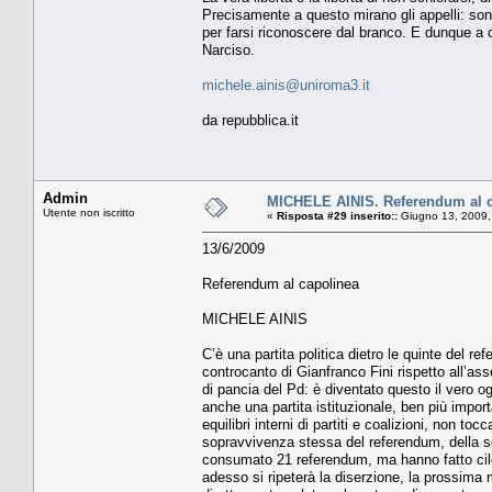
Precisamente a questo mirano gli appelli: sono
per farsi riconoscere dal branco. E dunque a c
Narciso.
michele.ainis@uniroma3.it
da repubblica.it
Admin
MICHELE AINIS. Referendum al 
Utente non iscritto
«
Risposta #29 inserito::
Giugno 13, 2009,
13/6/2009
Referendum al capolinea
MICHELE AINIS
C’è una partita politica dietro le quinte del r
controcanto di Gianfranco Fini rispetto all’as
di pancia del Pd: è diventato questo il vero og
anche una partita istituzionale, ben più impor
equilibri interni di partiti e coalizioni, non t
sopravvivenza stessa del referendum, della se
consumato 21 referendum, ma hanno fatto cilec
adesso si ripeterà la diserzione, la prossima