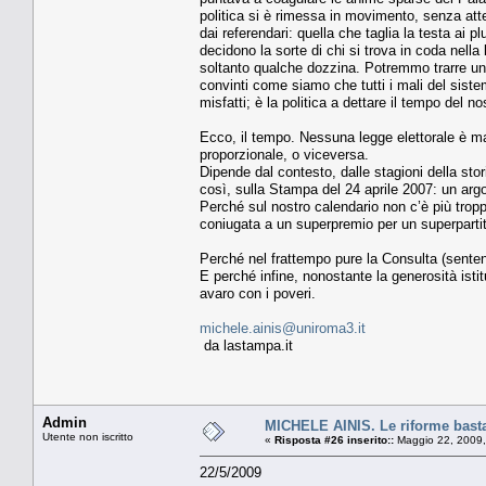
politica si è rimessa in movimento, senza att
dai referendari: quella che taglia la testa ai pl
decidono la sorte di chi si trova in coda nell
soltanto qualche dozzina. Potremmo trarre una
convinti come siamo che tutti i mali del sistem
misfatti; è la politica a dettare il tempo del 
Ecco, il tempo. Nessuna legge elettorale è mai
proporzionale, o viceversa.
Dipende dal contesto, dalle stagioni della stor
così, sulla Stampa del 24 aprile 2007: un arg
Perché sul nostro calendario non c’è più trop
coniugata a un superpremio per un superpartito, 
Perché nel frattempo pure la Consulta (senten
E perché infine, nonostante la generosità isti
avaro con i poveri.
michele.ainis@uniroma3.it
da lastampa.it
Admin
MICHELE AINIS. Le riforme basta
Utente non iscritto
«
Risposta #26 inserito::
Maggio 22, 2009,
22/5/2009