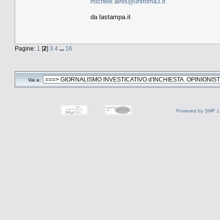
michele.ainis@uniroma3.it
da lastampa.it
Pagine:
1
[
2
]
3
4
...
16
Vai a:
Powered by SMF 1