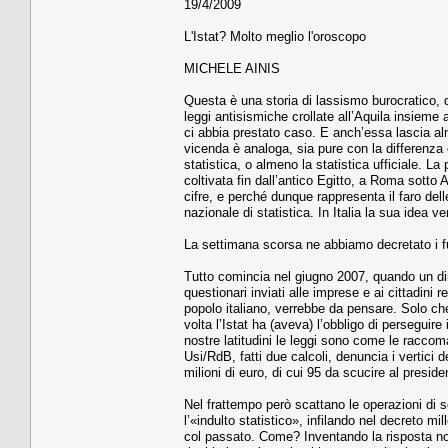
19/4/2009
L'Istat? Molto meglio l'oroscopo
MICHELE AINIS
Questa è una storia di lassismo burocratico, di
leggi antisismiche crollate all’Aquila insieme 
ci abbia prestato caso. E anch’essa lascia al
vicenda è analoga, sia pure con la differenza c
statistica, o almeno la statistica ufficiale. La
coltivata fin dall’antico Egitto, a Roma sotto
cifre, e perché dunque rappresenta il faro dell
nazionale di statistica. In Italia la sua idea 
La settimana scorsa ne abbiamo decretato i f
Tutto comincia nel giugno 2007, quando un di
questionari inviati alle imprese e ai cittadin
popolo italiano, verrebbe da pensare. Solo che i
volta l’Istat ha (aveva) l’obbligo di persegui
nostre latitudini le leggi sono come le racco
Usi/RdB, fatti due calcoli, denuncia i vertici d
milioni di euro, di cui 95 da scucire al preside
Nel frattempo però scattano le operazioni di s
l’«indulto statistico», infilando nel decreto m
col passato. Come? Inventando la risposta non