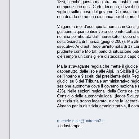
186), benché questa magistratura costituisca i
composizione della Corte dei conti, dove il gov
vigilino sulle spese del governo. Col risultat
non di rado come una discarica per liberarsi d
Valgano a mo’ d’esempio la nomina in Consiglio
gestione alquanto disinvolta delle intercettaz
nomina poi rifiutata dall’interessato - dopo 
della Guardia di finanza (giugno 2007). Ma a
esecutivo Andreotti fece un’infornata di 17 cons
prudente come Mortati parlò di situazione patol
c’è sempre un consigliere distaccato a capo di
Ma la stravagante regola che mette il giudice
dappertutto, dalle isole alle Alpi. In Sicilia i
dell’Interno e 9 scelti dal presidente della Re
giudici su 6 del Tribunale amministrativo reg
sezione autonoma dove il governo nazionale nomi
426). Nelle sezioni regionali della Corte dei c
Consiglio delle autonomie locali (legge 5 giug
giustizia sia troppo lacerato, e che la laceraz
Almeno per la giustizia amministrativa, il co
michele.ainis@uniroma3.it
da lastampa.it