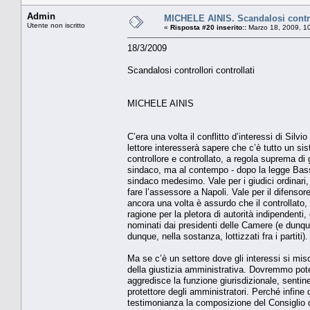
Admin
MICHELE AINIS. Scandalosi control
Utente non iscritto
«
Risposta #20 inserito::
Marzo 18, 2009, 1
18/3/2009
Scandalosi controllori controllati
MICHELE AINIS
C’era una volta il conflitto d’interessi di Sil
lettore interesserà sapere che c’è tutto un sist
controllore e controllato, a regola suprema di g
sindaco, ma al contempo - dopo la legge Bassa
sindaco medesimo. Vale per i giudici ordinar
fare l’assessore a Napoli. Vale per il difensor
ancora una volta è assurdo che il controllato, 
ragione per la pletora di autorità indipenden
nominati dai presidenti delle Camere (e dunqu
dunque, nella sostanza, lottizzati fra i partiti).
Ma se c’è un settore dove gli interessi si mis
della giustizia amministrativa. Dovremmo pot
aggredisce la funzione giurisdizionale, sentin
protettore degli amministratori. Perché infine 
testimonianza la composizione del Consiglio d