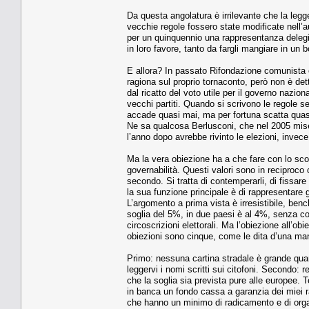
Da questa angolatura è irrilevante che la legg
vecchie regole fossero state modificate nell’a
per un quinquennio una rappresentanza delegi
in loro favore, tanto da fargli mangiare in un bo
E allora? In passato Rifondazione comunista era
ragiona sul proprio tornaconto, però non è det
dal ricatto del voto utile per il governo naziona
vecchi partiti. Quando si scrivono le regole s
accade quasi mai, ma per fortuna scatta quasi
Ne sa qualcosa Berlusconi, che nel 2005 mise 
l’anno dopo avrebbe rivinto le elezioni, invece
Ma la vera obiezione ha a che fare con lo scop
governabilità. Questi valori sono in reciproco c
secondo. Si tratta di contemperarli, di fissar
la sua funzione principale è di rappresentare gl
L’argomento a prima vista è irresistibile, benc
soglia del 5%, in due paesi è al 4%, senza con
circoscrizioni elettorali. Ma l’obiezione all’ob
obiezioni sono cinque, come le dita d’una ma
Primo: nessuna cartina stradale è grande quan
leggervi i nomi scritti sui citofoni. Secondo: 
che la soglia sia prevista pure alle europee. 
in banca un fondo cassa a garanzia dei miei rap
che hanno un minimo di radicamento e di organ