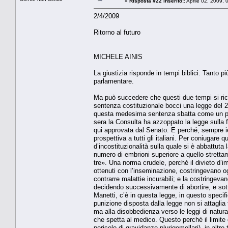
«
Risposta #22 inserito::
Aprile 02, 2009, 
2/4/2009
Ritorno al futuro
MICHELE AINIS
La giustizia risponde in tempi biblici. Tanto pi
parlamentare.
Ma può succedere che questi due tempi si ri
sentenza costituzionale bocci una legge del 2
questa medesima sentenza sbatta come un pugn
sera la Consulta ha azzoppato la legge sulla 
qui approvata dal Senato. E perché, sempre ier
prospettiva a tutti gli italiani. Per coniugare
d’incostituzionalità sulla quale si è abbattut
numero di embrioni superiore a quello stret
tre». Una norma crudele, perché il divieto d’impi
ottenuti con l’inseminazione, costringevano o
contrarre malattie incurabili; e la costringev
decidendo successivamente di abortire, e so
Manetti, c’è in questa legge, in questo specif
punizione disposta dalla legge non si attaglia t
ma alla disobbedienza verso le leggi di natura
che spetta al medico. Questo perché il limite 
pericolo di gravidanze plurigemellari), in altr