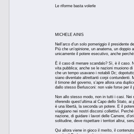
Le riforme basta volerle
MICHELE AINIS
Nell’arco d’un solo pomeriggio il presidente de
Più che un’opinione, un anatema, un doppio af
unicamente il potere esecutivo, anche perché 
È il caso di menare scandalo? Sì, è il caso. N
vita pubblica; anche se le nazioni muoiono di
che un tempo usavano i notabili Dc; dopotutto
siano diventate altrettanti corpi contundenti. 
il timone del governo, s’apre allora una dupli
dallo stesso Berlusconi: non vale forse per il p
Non allo stesso modo, non in tutti i casi. Nei 
riferendo quest’ultima al Capo dello Stato, ai
è una libertà, la seconda un potere. E il potere
viaggiano nei nostri discorsi collettivi. Perch
nazione, di guidare i lavori delle Camere, d’or
solitudine, deve rispettare i territori altrui,
Qui allora viene in gioco il merito, il contenu