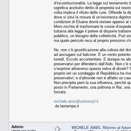
d’incostituzionalità. La legge sul testamento bio
significa anzitutto diritto di proprietà sul nost
volta implica il rifiuto delle cure. Offende la
dove si situi la misura di un’esistenza dignit
condizioni di Eluana dovrà restare appeso al suo
Moro rischia di trasformare le corsie d’ospedale
tuttavia alla legge il potere di disporre tratta
pubblico, un bisogno della collettività. Può sta
ma quale pericolo reca al proprio prossimo chi 
No, non c’è giustificazione alla cultura del d
ad asciugare sul balcone. È un vento potente,
lunedì. Eccolo accontentato. E dunque no alla r
preservativi per difendersi dall’Aids. Non c’
s’esprime attraverso questa selva di diviet
proprio ieri un sondaggio di Repubblica ha riv
preservativi; e d’altronde non è affatto un cas
Non precipita però la sua influenza, perché qu
posto in Parlamento, una poltrona in Rai, una 
forzata.
michele.ainis@uniroma3.it
da lastampa.it
Admin
MICHELE AINIS. Ritorno al futur
Utente non iscritto