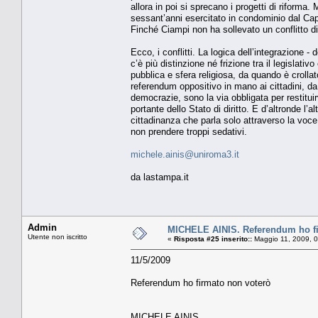
allora in poi si sprecano i progetti di riforma
sessant’anni esercitato in condominio dal Cap
Finché Ciampi non ha sollevato un conflitto di
Ecco, i conflitti. La logica dell’integrazione - 
c’è più distinzione né frizione tra il legislativ
pubblica e sfera religiosa, da quando è croll
referendum oppositivo in mano ai cittadini, da
democrazie, sono la via obbligata per restituirv
portante dello Stato di diritto. E d’altronde l’
cittadinanza che parla solo attraverso la voc
non prendere troppi sedativi.
michele.ainis@uniroma3.it
da lastampa.it
Admin
MICHELE AINIS. Referendum ho fi
Utente non iscritto
«
Risposta #25 inserito::
Maggio 11, 2009, 0
11/5/2009
Referendum ho firmato non voterò
MICHELE AINIS