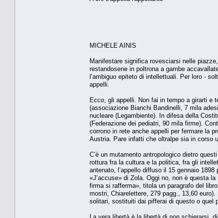
MICHELE AINIS
Manifestare significa rovesciarsi nelle piazze
restandosene in poltrona a gambe accavallat
l’ambiguo epiteto di intellettuali. Per loro - so
appelli.
Ecco, gli appelli. Non fai in tempo a girarti e
(associazione Bianchi Bandinelli, 7 mila adesioni
nucleare (Legambiente). In difesa della Costit
(Federazione dei pediatri, 90 mila firme). Con
corrono in rete anche appelli per fermare la p
Austria. Pare infatti che oltralpe sia in cors
C’è un mutamento antropologico dietro questi f
rottura fra la cultura e la politica, fra gli inte
antenato, l’appello diffuso il 15 gennaio 1898
«J’accuse» di Zola. Oggi no, non è questa la r
firma si rafferma», titola un paragrafo del lib
mostri, Chiarelettere, 279 pagg., 13,60 euro).
solitari, sostituiti dai pifferai di questo o quel p
La vera libertà è la libertà di non schierarsi