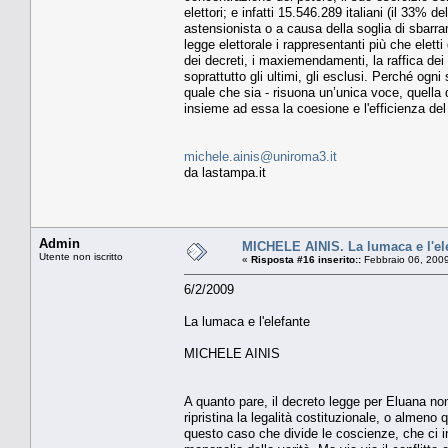
elettori; e infatti 15.546.289 italiani (il 33%
astensionista o a causa della soglia di sbarram
legge elettorale i rappresentanti più che elet
dei decreti, i maxiemendamenti, la raffica dei 
soprattutto gli ultimi, gli esclusi. Perché ogn
quale che sia - risuona un’unica voce, quella
insieme ad essa la coesione e l'efficienza de
michele.ainis@uniroma3.it
da lastampa.it
Admin
MICHELE AINIS. La lumaca e l'el
Utente non iscritto
«
Risposta #16 inserito::
Febbraio 06, 2009
6/2/2009
La lumaca e l'elefante
MICHELE AINIS
A quanto pare, il decreto legge per Eluana non
ripristina la legalità costituzionale, o almeno
questo caso che divide le coscienze, che ci in