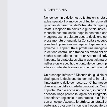
MICHELE AINIS
Nel condominio delle nostre istituzioni si sta
abbia sparato il primo colpo di fucile. Sono al
gli organi di garanzia; dall’altro lato gli organ
infatti il rapporto fra politica e giustizia indic
tribunale costituzionale, dopo la sentenza che
maggioranza ha salutato questa decisione com
prossimo futuro, quando la Consulta s’occuper
prendendo posizione un organo di garanzia poli
governo. E soprattutto si profila una maggiore
le critiche contro l’uso troppo disinvolto dei de
rischio autoritario nel nostro orizzonte colle
l’appunto la strategia esibita in quest’ultima
nell’esercizio specifico e puntuale dei propri 
allora i contendenti avranno un elmetto da in
Un oroscopo infausto? Dipende dal giudizio sul
distinguere la decisione dal controllo. In Ital
l’integrazione delle competenze. Ci ha messo d
diversi attori della cittadella burocratica. Ov
copilota. Ma c’è anche un pericolo, in primo l
secondo luogo perché la logica dell’integrazio
l’esperienza regionale, e sta proprio in ciò l
con un colpo d’accetta le attribuzioni statali 
partenza, trovarono il circuito già occupato da