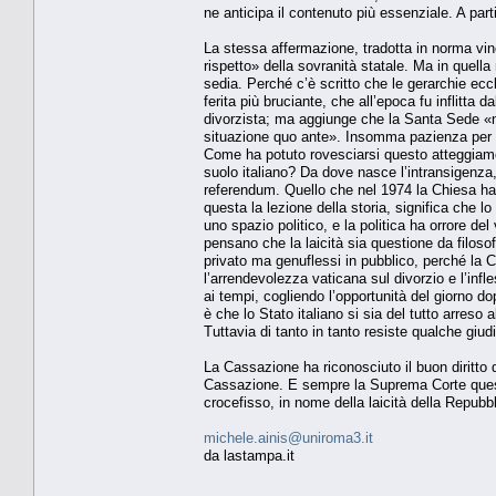
ne anticipa il contenuto più essenziale. A part
La stessa affermazione, tradotta in norma vi
rispetto» della sovranità statale. Ma in quell
sedia. Perché c’è scritto che le gerarchie ecc
ferita più bruciante, che all’epoca fu inflitta 
divorzista; ma aggiunge che la Santa Sede «non
situazione quo ante». Insomma pazienza per la 
Come ha potuto rovesciarsi questo atteggiamen
suolo italiano? Da dove nasce l’intransigenza
referendum. Quello che nel 1974 la Chiesa ha 
questa la lezione della storia, significa che l
uno spazio politico, e la politica ha orrore del
pensano che la laicità sia questione da filosofi, 
privato ma genuflessi in pubblico, perché la C
l’arrendevolezza vaticana sul divorzio e l’infl
ai tempi, cogliendo l’opportunità del giorno do
è che lo Stato italiano si sia del tutto arreso
Tuttavia di tanto in tanto resiste qualche giud
La Cassazione ha riconosciuto il buon diritto 
Cassazione. E sempre la Suprema Corte questa 
crocefisso, in nome della laicità della Repubbl
michele.ainis@uniroma3.it
da lastampa.it