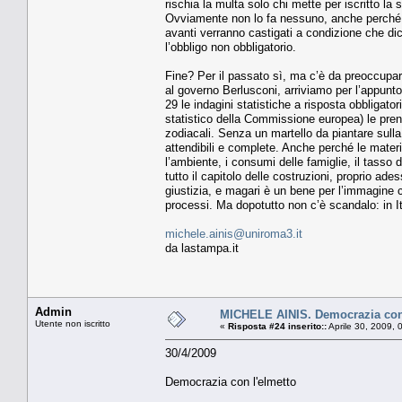
rischia la multa solo chi mette per iscritto la 
Ovviamente non lo fa nessuno, anche perché s
avanti verranno castigati a condizione che dic
l’obbligo non obbligatorio.
Fine? Per il passato sì, ma c’è da preoccuparsi
al governo Berlusconi, arriviamo per l’appunto
29 le indagini statistiche a risposta obbligatori
statistico della Commissione europea) le pre
zodiacali. Senza un martello da piantare sulla t
attendibili e complete. Anche perché le materie
l’ambiente, i consumi delle famiglie, il tasso d
tutto il capitolo delle costruzioni, proprio ad
giustizia, e magari è un bene per l’immagine c
processi. Ma dopotutto non c’è scandalo: in Ita
michele.ainis@uniroma3.it
da lastampa.it
Admin
MICHELE AINIS. Democrazia con 
Utente non iscritto
«
Risposta #24 inserito::
Aprile 30, 2009, 
30/4/2009
Democrazia con l'elmetto