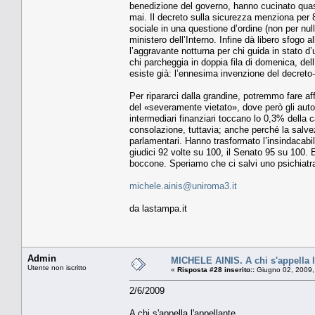
benedizione del governo, hanno cucinato quasi 
mai. Il decreto sulla sicurezza menziona per 8
sociale in una questione d’ordine (non per null
ministero dell’Interno. Infine dà libero sfogo a
l’aggravante notturna per chi guida in stato d
chi parcheggia in doppia fila di domenica, del
esiste già: l’ennesima invenzione del decreto
Per ripararci dalla grandine, potremmo fare af
del «severamente vietato», dove però gli autom
intermediari finanziari toccano lo 0,3% della c
consolazione, tuttavia; anche perché la salve
parlamentari. Hanno trasformato l’insindacabili
giudici 92 volte su 100, il Senato 95 su 100. 
boccone. Speriamo che ci salvi uno psichiatr
michele.ainis@uniroma3.it
da lastampa.it
Admin
MICHELE AINIS. A chi s'appella l
Utente non iscritto
«
Risposta #28 inserito::
Giugno 02, 2009,
2/6/2009
A chi s'appella l'appellante