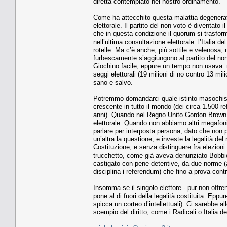
diretta contemplato nel nostro ordinamento.
Come ha attecchito questa malattia degenerativ
elettorale. Il partito del non voto è diventato i
che in questa condizione il quorum si trasform
nell’ultima consultazione elettorale: l’Italia 
rotelle. Ma c’è anche, più sottile e velenosa,
furbescamente s’aggiungono al partito del non 
Giochino facile, eppure un tempo non usava: ne
seggi elettorali (19 milioni di no contro 13 mil
sano e salvo.
Potremmo domandarci quale istinto masochista
crescente in tutto il mondo (dei circa 1.500 ref
anni). Quando nel Regno Unito Gordon Brown st
elettorale. Quando non abbiamo altri megafoni 
parlare per interposta persona, dato che non 
un’altra la questione, e investe la legalità de
Costituzione; e senza distinguere fra elezioni
trucchetto, come già aveva denunziato Bobbio,
castigato con pene detentive, da due norme (art
disciplina i referendum) che fino a prova cont
Insomma se il singolo elettore - pur non offre
pone al di fuori della legalità costituita. Epp
spicca un corteo d’intellettuali). Ci sarebbe a
scempio del diritto, come i Radicali o Italia de