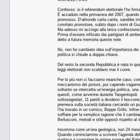
Confesso: io il referendum elettorale l’ho firm
È accaduto nella primavera del 2007, quando al
promosso. D’altronde carta canta, sarebbe imp
comitato promotore, subito dopo i nomi di Guzz
Ma adesso mi accingo alla terza confessione:
Prima d’essere infilzato dai partigiani di ambe
detto a futura memoria queste note.
No, non ho cambiato idea sull’importanza dei r
politica si chiude a doppia chiave.
Del resto la seconda Repubblica è nata in que
leggi elettorali non scaldano mai il cuore.
Per lo più non ci facciamo neanche caso, com
meccanismo dei pistoni, pur capendo vagament
soltanto se intercetta un’energia politica, u
quesiti, come avvenne durante Tangentopoli. N
sottosegretari, 11 partiti a dividersi il bocco
premeva sulla società italiana cercando un pun
l’ha trovato in un comico, Beppe Grillo. Infi
soffiare per la semplice ragione che il cambiam
Berlusconi, metodi e stile opposti rispetto al
Insomma corre un’era geologica, non 24 mesi 
Quando cominciammo a scrivere l’agenda del co
puntava a coagulare le anime sparse del Palaz