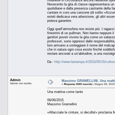
milanese in circostanze ancora nebulose riport
Novecento la gita di classe rappresentava un r
quotidiane e dalla presenza castrante della fa
cantare in coro una canzone (di solito «Azzu
esteti dedicava vera attenzione, gli altri esse
poteva garantire.
Oggi quell’atmosfera non esiste più. I ragaz
finestrini di un pullman. Non hanno neppure il 
genitori poveri vivono la gita come un salasso
professori, sono oppressi dalle responsabilità,
loro arrivano a sorteggiare il nome del malca
che in natura ogni cosa esiste finché soddisf
restare ancorati a un’abitudine, a una nostal
Da -
http://www.lastampa.it/2015/05/15/cultu
Admin
Massimo GRAMELLINI. Una matti
Utente non iscritto
«
Risposta #695 inserito::
Giugno 06, 2015
Una mattina come tante
06/06/2015
Massimo Gramellini
«Allacciate le cinture, si decolla!» proclama 