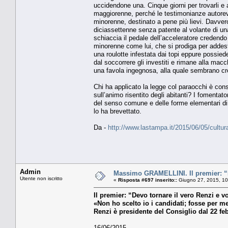
uccidendone una. Cinque giorni per trovarli e
maggiorenne, perché le testimonianze autorevol
minorenne, destinato a pene più lievi. Davvero s
diciassettenne senza patente al volante di un
schiaccia il pedale dell’acceleratore credendo 
minorenne come lui, che si prodiga per addestr
una roulotte infestata dai topi eppure possi
dal soccorrere gli investiti e rimane alla macch
una favola ingegnosa, alla quale sembrano cre
Chi ha applicato la legge col paraocchi è con
sull’animo risentito degli abitanti? I fomentat
del senso comune e delle forme elementari di
lo ha brevettato.
Da -
http://www.lastampa.it/2015/06/05/cult
Admin
Massimo GRAMELLINI. Il premier: “De
Utente non iscritto
«
Risposta #697 inserito::
Giugno 27, 2015, 10
Il premier: “Devo tornare il vero Renzi e vo
«Non ho scelto io i candidati; fosse per me
Renzi è presidente del Consiglio dal 22 fe
16/06/2015