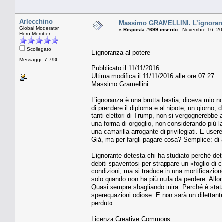
Arlecchino
Massimo GRAMELLINI. L’ignoranz
Global Moderator
«
Risposta #699 inserito::
Novembre 16, 20
Hero Member
Scollegato
L’ignoranza al potere
Messaggi: 7.790
Pubblicato il 11/11/2016
Ultima modifica il 11/11/2016 alle ore 07:27
Massimo Gramellini
L’ignoranza è una brutta bestia, diceva mio no
di prendere il diploma e al nipote, un giorno,
tanti elettori di Trump, non si vergognerebbe a
una forma di orgoglio, non considerando più la
una camarilla arrogante di privilegiati. E user
Già, ma per fargli pagare cosa? Semplice: di 
L’ignorante detesta chi ha studiato perché det
debiti spaventosi per strappare un «foglio di 
condizioni, ma si traduce in una mortificazione
solo quando non ha più nulla da perdere. Allor
Quasi sempre sbagliando mira. Perché è stata 
sperequazioni odiose. E non sarà un dilettante 
perduto.
Licenza Creative Commons