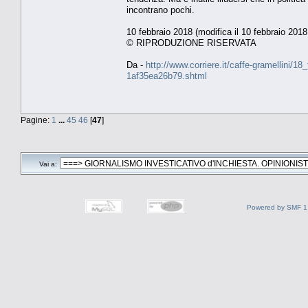
incontrano pochi.
10 febbraio 2018 (modifica il 10 febbraio 2018
© RIPRODUZIONE RISERVATA
Da -
http://www.corriere.it/caffe-gramellini/
1af35ea26b79.shtml
Pagine:
1
...
45
46
[
47
]
Vai a:
Powered by SMF 1