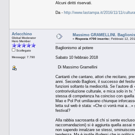
Alcuni diritti riservati.
Da -
http://www.lastampa.it/2016/11/11/cultu
Arlecchino
Massimo GRAMELLINI. Baglionis
Global Moderator
«
Risposta #700 inserito::
Febbraio 12, 201
Hero Member
Baglionismo al potere
Scollegato
Sabato 10 febbraio 2018
Messaggi: 7.790
Di Massimo Gramellini
Cantanti che cantano, attori che recitano, pres
anni. Secondo Baglioni, il successo del festiva
funzioni soltanto la mediocrità. Se l’autore d
controrivoluzione culturale, e mica solo in tv. 
stessa di competenza ha coinciso con quella d
Mao e Pol Pot umiliavano chiunque inforcasse g
letta sul web è stata: «Che ci vorrà mai a…» 
festival?
Alla rabbia sacrosanta di chi si sente escl
raccomandazioni) si è aggiunta quella assai me
non sapendo innalzare se stessi, sminuiscono i
tendenza. Ma è inutile illudersi che in politica 