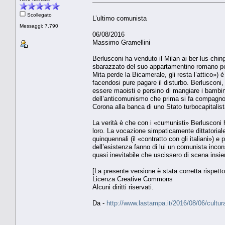
Scollegato
L’ultimo comunista
Messaggi: 7.790
06/08/2016
Massimo Gramellini
Berlusconi ha venduto il Milan ai ber-lus-chin
sbarazzato del suo appartamentino romano per 1
Mita perde la Bicamerale, gli resta l’attico
facendosi pure pagare il disturbo. Berlusconi
essere maoisti e persino di mangiare i bambi
dell’anticomunismo che prima si fa compagno 
Corona alla banca di uno Stato turbocapitalis
La verità è che con i «cumunisti» Berlusconi h
loro. La vocazione simpaticamente dittatorial
quinquennali (il «contratto con gli italiani») e
dell’esistenza fanno di lui un comunista inco
quasi inevitabile che uscissero di scena insi
[La presente versione è stata corretta rispetto
Licenza Creative Commons
Alcuni diritti riservati.
Da -
http://www.lastampa.it/2016/08/06/cultu