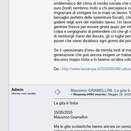
emblematico del clima di invidia sociale che s
euro (lordi) sembrino molti a chi percepisce ce
ringraziare di stringere tra le mani un lavoro
bersaglio perfetto delle spremiture fiscali), ch
godere negli anni del meritato riposo. Un lavor
genitore finisce per essere girata quasi per 
colpa e vergognarsi di pretendere ciò che gli 
di restituirgli meno del dovuto, gli si toglie pe
poveri che viene disatteso ogni giorno dai privi
Se il «pensionato d’oro» da tremila lordi al me
generazione che può ancora esigere un tratta
discorso troppo triste e lo faremo un’altra volt
Da -
http://www.lastampa.it/2015/05/08/cul
Admin
Massimo GRAMELLINI. La gita è f
Utente non iscritto
«
Risposta #694 inserito::
Maggio 16, 2015
La gita è finita
15/05/2015
Massimo Gramellini
Ma le gite scolastiche hanno ancora un senso?