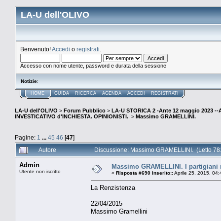
LA-U dell'OLIVO
Benvenuto!
Accedi
o
registrati
.
Accesso con nome utente, password e durata della sessione
Notizie
:
HOME
GUIDA
RICERCA
AGENDA
ACCEDI
REGISTRATI
LA-U dell'OLIVO
>
Forum Pubblico
>
LA-U STORICA 2 -Ante 12 maggio 2023 
INVESTICATIVO d'INCHIESTA. OPINIONISTI.
>
Massimo GRAMELLINI.
Pagine:
1
...
45
46
[
47
]
Autore
Discussione: Massimo GRAMELLINI. (Letto 781
Admin
Massimo GRAMELLINI. I partigiani r
Utente non iscritto
«
Risposta #690 inserito::
Aprile 25, 2015, 04
La Renzistenza
22/04/2015
Massimo Gramellini