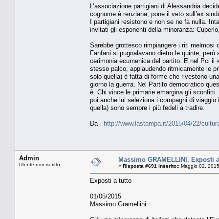
L’associazione partigiani di Alessandria decid
cognome è renziana, pone il veto sull’ex sind
I partigiani resistono e non se ne fa nulla. In
invitati gli esponenti della minoranza: Cuperl
Sarebbe grottesco rimpiangere i riti melmosi 
Fanfani si pugnalavano dietro le quinte, però
cerimonia ecumenica del partito. E nel Pci il «
stesso palco, applaudendo ritmicamente le prol
solo quella) è fatta di forme che rivestono una
giorno la guerra. Nel Partito democratico qu
è. Chi vince le primarie emargina gli sconfitti
poi anche lui seleziona i compagni di viaggio i
quella) sono sempre i più fedeli a tradire.
Da -
http://www.lastampa.it/2015/04/22/cult
Admin
Massimo GRAMELLINI. Exposti a 
Utente non iscritto
«
Risposta #691 inserito::
Maggio 02, 2015
Exposti a tutto
01/05/2015
Massimo Gramellini