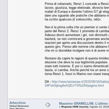
Prima di rottamarlo, Renzi 1 concede a Renzi 
lavoro, giustizia, legge elettorale, divorzio br
malati di Europa e durante l’ultimo G7 gli elo
dare uno sguardo alle pratiche che abbiamo e
ha scritto qualcuno (il sottoscritto, ndr)».
Non è la prima volta che un premier si sente 
parte del Renzi 2. Renzi 1 promette di cambiar
Adesso dovrò aumentare i giri, non diminuirli.
basterà, se non comincerà a governare anche i
reazioni per aprire una discussione dentro il 
questo giro. Penso alle nomine che abbiamo fa
che mi si dovrebbe rivolgere non è di avere m
Restano da capire le ragioni di questa timidez
elezione che deve la sua legittimità popola
stare tutti insieme. E poi ci siamo dimentic
basta, si cambia. Anche perché tra un anno s
torna Renzi 1, fossi in Marino non starei tra
DA -
http://www.lastampa.it/2015/06/16/italia/po
54Pzk0qhog9xAQExTVRzDN/pagina.html
Arlecchino
Massimo GRAMELLINI. L’ultimo
Global Moderator
«
Risposta #698 inserito::
Agosto 13, 2016
Hero Member