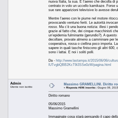
nuova Italia, la sua. E l’aereo che decolla di 
centrato in volo un uccello kamikaze. Forse un
sue rare apparizioni televisive lo avesse deru
Mentre l’aereo con le piume nel motore ritocca
provocando ventuno feriti. Le autorità invoca
rosso. Ma c’è una buona notizia: illesi i pendo
grazie al fatto che, dei cinque macchinisti ch
un’epidemia fulminante (gerundio?). A questo p
decollare, provate almeno a camminare per le
cooperativa, rossa o ciellina poco importa. La
sapere in quali tasche finiscono gli altri 60
sono i lattai. E noi i soliti polli.
Da -
http://www.lastampa.it/2015/06/06/cultur
lUTvgbQBB2KcT9i3SSe0zM/pagina.html
Admin
Massimo GRAMELLINI. Diritto r
Utente non iscritto
«
Risposta #696 inserito::
Giugno 06, 2015
Diritto romano
05/06/2015
Massimo Gramellini
Immaginate cosa starà pensando il capo della 