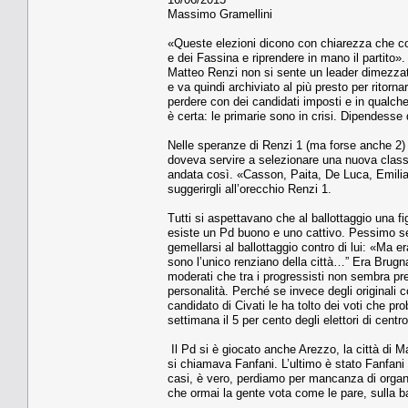
Massimo Gramellini
«Queste elezioni dicono con chiarezza che con
e dei Fassina e riprendere in mano il partito
Matteo Renzi non si sente un leader dimezzato
e va quindi archiviato al più presto per ritorn
perdere con dei candidati imposti e in qualche
è certa: le primarie sono in crisi. Dipendesse 
Nelle speranze di Renzi 1 (ma forse anche 2) l
doveva servire a selezionare una nuova classe 
andata così. «Casson, Paita, De Luca, Emilia
suggerirgli all’orecchio Renzi 1.
Tutti si aspettavano che al ballottaggio una f
esiste un Pd buono e uno cattivo. Pessimo segna
gemellarsi al ballottaggio contro di lui: «Ma 
sono l’unico renziano della città…” Era Brugnar
moderati che tra i progressisti non sembra p
personalità. Perché se invece degli originali c
candidato di Civati le ha tolto dei voti che 
settimana il 5 per cento degli elettori di cent
Il Pd si è giocato anche Arezzo, la città di
si chiamava Fanfani. L’ultimo è stato Fanfani
casi, è vero, perdiamo per mancanza di organi
che ormai la gente vota come le pare, sulla 