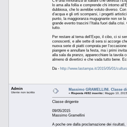
C’è una minoranza di italiani che detesta l’Expo
lo ama alla follia e comprende chi intorno all
dubbiosa, che lo avrebbe voluto diverso. Con 
d’acqua e gli orti scomparsi, i progetti artistic
punto, la maggioranza mugugnante non se la sen
grande evento trascini l’Italia fuori dalla cri
tutto.
Per restare al tema dell’Expo, il cibo, ci si
conoscenti, e alle sette di sera si accorge che 
nuova serie di piatti comprata per l’occasione 
piangere e annullare la festa, ma i primi invita
alla sala da pranzo, apparecchiare la tavola con
almeno di divertirci e che vada tutto bene. E
Da -
http://www.lastampa.it/2015/05/01/cultu
Admin
Massimo GRAMELLINI. Classe di
Utente non iscritto
«
Risposta #692 inserito::
Maggio 10, 2015
Classe dirigente
09/05/2015
Massimo Gramellini
A poche ore dalla proclamazione dei risultati, 