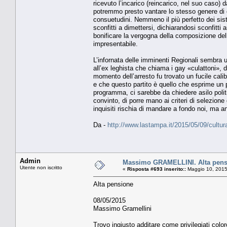
ricevuto l’incarico (reincarico, nel suo caso) 
potremmo presto vantare lo stesso genere di ch
consuetudini. Nemmeno il più perfetto dei siste
sconfitti a dimettersi, dichiarandosi sconfitti
bonificare la vergogna della composizione dell
impresentabile.
L’infornata delle imminenti Regionali sembra un
all’ex leghista che chiama i gay «culattoni», 
momento dell’arresto fu trovato un fucile cali
e che questo partito è quello che esprime un p
programma, ci sarebbe da chiedere asilo polit
convinto, di porre mano ai criteri di selezion
inquisiti rischia di mandare a fondo noi, ma an
Da -
http://www.lastampa.it/2015/05/09/cult
Admin
Massimo GRAMELLINI. Alta pens
Utente non iscritto
«
Risposta #693 inserito::
Maggio 10, 2015
Alta pensione
08/05/2015
Massimo Gramellini
Trovo ingiusto additare come privilegiati col