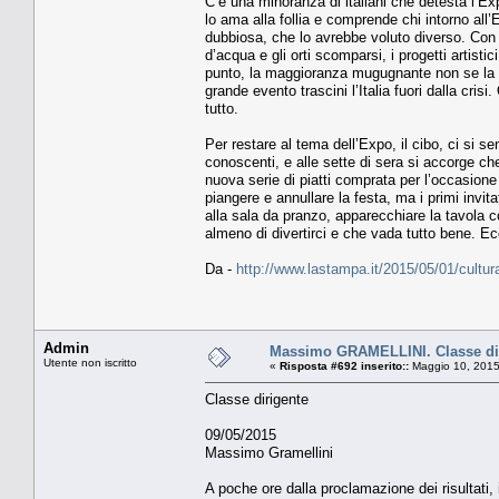
C’è una minoranza di italiani che detesta l’Expo
lo ama alla follia e comprende chi intorno all
dubbiosa, che lo avrebbe voluto diverso. Con 
d’acqua e gli orti scomparsi, i progetti artistic
punto, la maggioranza mugugnante non se la sen
grande evento trascini l’Italia fuori dalla cri
tutto.
Per restare al tema dell’Expo, il cibo, ci si
conoscenti, e alle sette di sera si accorge che 
nuova serie di piatti comprata per l’occasione 
piangere e annullare la festa, ma i primi invita
alla sala da pranzo, apparecchiare la tavola con
almeno di divertirci e che vada tutto bene. E
Da -
http://www.lastampa.it/2015/05/01/cultu
Admin
Massimo GRAMELLINI. Classe di
Utente non iscritto
«
Risposta #692 inserito::
Maggio 10, 2015
Classe dirigente
09/05/2015
Massimo Gramellini
A poche ore dalla proclamazione dei risultati, 