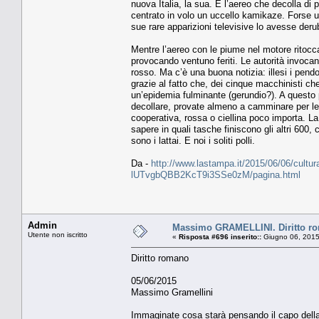
nuova Italia, la sua. E l’aereo che decolla di 
centrato in volo un uccello kamikaze. Forse un
sue rare apparizioni televisive lo avesse deru
Mentre l’aereo con le piume nel motore ritocca
provocando ventuno feriti. Le autorità invoca
rosso. Ma c’è una buona notizia: illesi i pendo
grazie al fatto che, dei cinque macchinisti ch
un’epidemia fulminante (gerundio?). A questo p
decollare, provate almeno a camminare per le
cooperativa, rossa o ciellina poco importa. La
sapere in quali tasche finiscono gli altri 60
sono i lattai. E noi i soliti polli.
Da -
http://www.lastampa.it/2015/06/06/cultur
lUTvgbQBB2KcT9i3SSe0zM/pagina.html
Admin
Massimo GRAMELLINI. Diritto r
Utente non iscritto
«
Risposta #696 inserito::
Giugno 06, 2015
Diritto romano
05/06/2015
Massimo Gramellini
Immaginate cosa starà pensando il capo della 