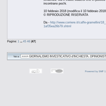
incontrano pochi.
10 febbraio 2018 (modifica il 10 febbraio 2018
© RIPRODUZIONE RISERVATA
Da -
http://www.corriere.it/caffe-gramellini/
1af35ea26b79.shtml
Pagine:
1
...
45
46
[
47
]
Vai a:
Powered by SMF 1