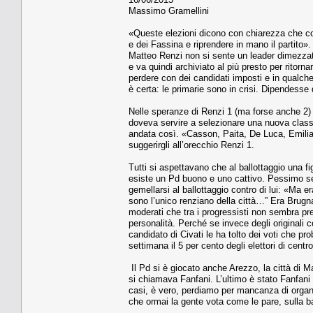
Massimo Gramellini
«Queste elezioni dicono con chiarezza che con
e dei Fassina e riprendere in mano il partito
Matteo Renzi non si sente un leader dimezzato
e va quindi archiviato al più presto per ritorn
perdere con dei candidati imposti e in qualche
è certa: le primarie sono in crisi. Dipendesse 
Nelle speranze di Renzi 1 (ma forse anche 2) l
doveva servire a selezionare una nuova classe 
andata così. «Casson, Paita, De Luca, Emilia
suggerirgli all’orecchio Renzi 1.
Tutti si aspettavano che al ballottaggio una f
esiste un Pd buono e uno cattivo. Pessimo segna
gemellarsi al ballottaggio contro di lui: «Ma 
sono l’unico renziano della città…” Era Brugnar
moderati che tra i progressisti non sembra p
personalità. Perché se invece degli originali c
candidato di Civati le ha tolto dei voti che 
settimana il 5 per cento degli elettori di cent
Il Pd si è giocato anche Arezzo, la città di
si chiamava Fanfani. L’ultimo è stato Fanfani
casi, è vero, perdiamo per mancanza di organi
che ormai la gente vota come le pare, sulla 