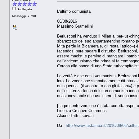
Scollegato
L’ultimo comunista
Messaggi: 7.790
06/08/2016
Massimo Gramellini
Berlusconi ha venduto il Milan ai ber-lus-chin
sbarazzato del suo appartamentino romano per 1
Mita perde la Bicamerale, gli resta l’attico
facendosi pure pagare il disturbo. Berlusconi
essere maoisti e persino di mangiare i bambi
dell’anticomunismo che prima si fa compagno 
Corona alla banca di uno Stato turbocapitalis
La verità è che con i «cumunisti» Berlusconi h
loro. La vocazione simpaticamente dittatorial
quinquennali (il «contratto con gli italiani») e
dell’esistenza fanno di lui un comunista inco
quasi inevitabile che uscissero di scena insi
[La presente versione è stata corretta rispetto
Licenza Creative Commons
Alcuni diritti riservati.
Da -
http://www.lastampa.it/2016/08/06/cultu