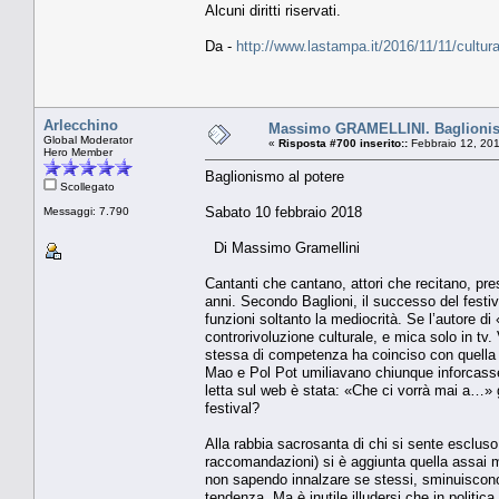
Alcuni diritti riservati.
Da -
http://www.lastampa.it/2016/11/11/cultu
Arlecchino
Massimo GRAMELLINI. Baglionis
Global Moderator
«
Risposta #700 inserito::
Febbraio 12, 201
Hero Member
Baglionismo al potere
Scollegato
Sabato 10 febbraio 2018
Messaggi: 7.790
Di Massimo Gramellini
Cantanti che cantano, attori che recitano, pres
anni. Secondo Baglioni, il successo del festiva
funzioni soltanto la mediocrità. Se l’autore d
controrivoluzione culturale, e mica solo in tv. 
stessa di competenza ha coinciso con quella d
Mao e Pol Pot umiliavano chiunque inforcasse g
letta sul web è stata: «Che ci vorrà mai a…» 
festival?
Alla rabbia sacrosanta di chi si sente escl
raccomandazioni) si è aggiunta quella assai me
non sapendo innalzare se stessi, sminuiscono i
tendenza. Ma è inutile illudersi che in politica 