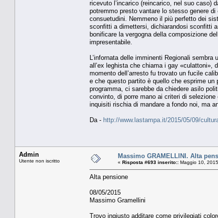
ricevuto l’incarico (reincarico, nel suo caso) 
potremmo presto vantare lo stesso genere di ch
consuetudini. Nemmeno il più perfetto dei siste
sconfitti a dimettersi, dichiarandosi sconfitti
bonificare la vergogna della composizione dell
impresentabile.
L’infornata delle imminenti Regionali sembra un
all’ex leghista che chiama i gay «culattoni», 
momento dell’arresto fu trovato un fucile cali
e che questo partito è quello che esprime un p
programma, ci sarebbe da chiedere asilo polit
convinto, di porre mano ai criteri di selezion
inquisiti rischia di mandare a fondo noi, ma an
Da -
http://www.lastampa.it/2015/05/09/cult
Admin
Massimo GRAMELLINI. Alta pens
Utente non iscritto
«
Risposta #693 inserito::
Maggio 10, 2015
Alta pensione
08/05/2015
Massimo Gramellini
Trovo ingiusto additare come privilegiati col