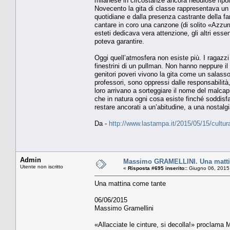
milanese in circostanze ancora nebulose riport
Novecento la gita di classe rappresentava un r
quotidiane e dalla presenza castrante della fa
cantare in coro una canzone (di solito «Azzu
esteti dedicava vera attenzione, gli altri esse
poteva garantire.
Oggi quell’atmosfera non esiste più. I ragaz
finestrini di un pullman. Non hanno neppure il 
genitori poveri vivono la gita come un salasso
professori, sono oppressi dalle responsabilità,
loro arrivano a sorteggiare il nome del malca
che in natura ogni cosa esiste finché soddisf
restare ancorati a un’abitudine, a una nostal
Da -
http://www.lastampa.it/2015/05/15/cultu
Admin
Massimo GRAMELLINI. Una matti
Utente non iscritto
«
Risposta #695 inserito::
Giugno 06, 2015
Una mattina come tante
06/06/2015
Massimo Gramellini
«Allacciate le cinture, si decolla!» proclama 