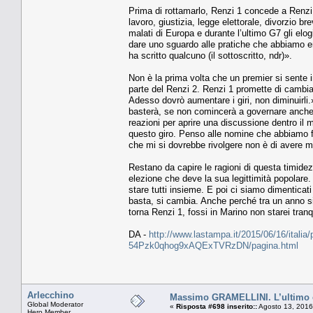
Prima di rottamarlo, Renzi 1 concede a Renzi 
lavoro, giustizia, legge elettorale, divorzio br
malati di Europa e durante l’ultimo G7 gli elo
dare uno sguardo alle pratiche che abbiamo e
ha scritto qualcuno (il sottoscritto, ndr)».
Non è la prima volta che un premier si sente 
parte del Renzi 2. Renzi 1 promette di cambiar
Adesso dovrò aumentare i giri, non diminuirli.
basterà, se non comincerà a governare anche i
reazioni per aprire una discussione dentro il 
questo giro. Penso alle nomine che abbiamo fa
che mi si dovrebbe rivolgere non è di avere m
Restano da capire le ragioni di questa timidez
elezione che deve la sua legittimità popola
stare tutti insieme. E poi ci siamo dimentic
basta, si cambia. Anche perché tra un anno s
torna Renzi 1, fossi in Marino non starei tra
DA -
http://www.lastampa.it/2015/06/16/italia/po
54Pzk0qhog9xAQExTVRzDN/pagina.html
Arlecchino
Massimo GRAMELLINI. L’ultimo
Global Moderator
«
Risposta #698 inserito::
Agosto 13, 2016
Hero Member