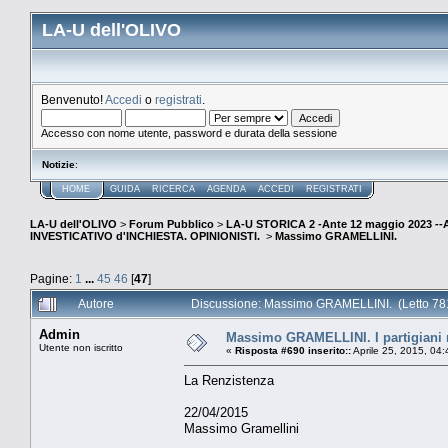
LA-U dell'OLIVO
Benvenuto!
Accedi
o
registrati
.
Accesso con nome utente, password e durata della sessione
Notizie
:
HOME
GUIDA
RICERCA
AGENDA
ACCEDI
REGISTRATI
LA-U dell'OLIVO
>
Forum Pubblico
>
LA-U STORICA 2 -Ante 12 maggio 2023 
INVESTICATIVO d'INCHIESTA. OPINIONISTI.
>
Massimo GRAMELLINI.
Pagine:
1
...
45
46
[
47
]
Autore
Discussione: Massimo GRAMELLINI. (Letto 781
Admin
Massimo GRAMELLINI. I partigiani r
Utente non iscritto
«
Risposta #690 inserito::
Aprile 25, 2015, 04
La Renzistenza
22/04/2015
Massimo Gramellini