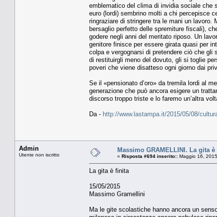
emblematico del clima di invidia sociale che s
euro (lordi) sembrino molti a chi percepisce ce
ringraziare di stringere tra le mani un lavoro
bersaglio perfetto delle spremiture fiscali), ch
godere negli anni del meritato riposo. Un lavor
genitore finisce per essere girata quasi per 
colpa e vergognarsi di pretendere ciò che gli 
di restituirgli meno del dovuto, gli si toglie pe
poveri che viene disatteso ogni giorno dai privi
Se il «pensionato d’oro» da tremila lordi al me
generazione che può ancora esigere un tratta
discorso troppo triste e lo faremo un’altra volt
Da -
http://www.lastampa.it/2015/05/08/cul
Admin
Massimo GRAMELLINI. La gita è f
Utente non iscritto
«
Risposta #694 inserito::
Maggio 16, 2015
La gita è finita
15/05/2015
Massimo Gramellini
Ma le gite scolastiche hanno ancora un senso?