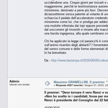
uccidendone una. Cinque giorni per trovarli e
maggiorenne, perché le testimonianze autorevol
minorenne, destinato a pene più lievi. Davvero s
diciassettenne senza patente al volante di un
schiaccia il pedale dell’acceleratore credendo 
minorenne come lui, che si prodiga per addestr
una roulotte infestata dai topi eppure possi
dal soccorrere gli investiti e rimane alla macch
una favola ingegnosa, alla quale sembrano cre
Chi ha applicato la legge col paraocchi è con
sull’animo risentito degli abitanti? I fomentat
del senso comune e delle forme elementari di
lo ha brevettato.
Da -
http://www.lastampa.it/2015/06/05/cult
Admin
Massimo GRAMELLINI. Il premier: “De
Utente non iscritto
«
Risposta #697 inserito::
Giugno 27, 2015, 10
Il premier: “Devo tornare il vero Renzi e vo
«Non ho scelto io i candidati; fosse per me
Renzi è presidente del Consiglio dal 22 fe
16/06/2015