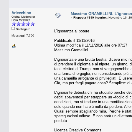
Arlecchino
Massimo GRAMELLINI. L’ignoranz
Global Moderator
«
Risposta #699 inserito::
Novembre 16, 20
Hero Member
Scollegato
L’ignoranza al potere
Messaggi: 7.790
Pubblicato il 11/11/2016
Ultima modifica il 11/11/2016 alle ore 07:27
Massimo Gramellini
L’ignoranza è una brutta bestia, diceva mio no
di prendere il diploma e al nipote, un giorno,
tanti elettori di Trump, non si vergognerebbe a
una forma di orgoglio, non considerando più la
una camarilla arrogante di privilegiati. E user
Già, ma per fargli pagare cosa? Semplice: di 
L’ignorante detesta chi ha studiato perché det
debiti spaventosi per strappare un «foglio di 
condizioni, ma si traduce in una mortificazione
solo quando non ha più nulla da perdere. Allor
Quasi sempre sbagliando mira. Perché è stata 
sperequazioni odiose. E non sarà un dilettante 
perduto.
Licenza Creative Commons