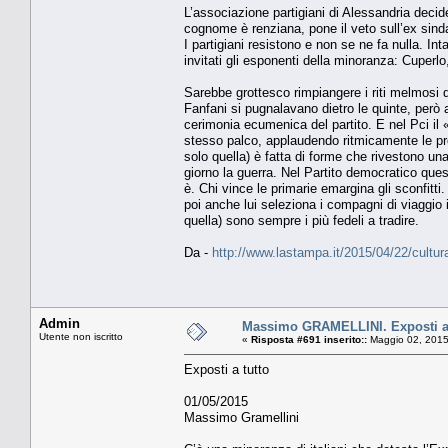
L’associazione partigiani di Alessandria decid
cognome è renziana, pone il veto sull’ex sind
I partigiani resistono e non se ne fa nulla. In
invitati gli esponenti della minoranza: Cuperl
Sarebbe grottesco rimpiangere i riti melmosi 
Fanfani si pugnalavano dietro le quinte, però
cerimonia ecumenica del partito. E nel Pci il «
stesso palco, applaudendo ritmicamente le prol
solo quella) è fatta di forme che rivestono una
giorno la guerra. Nel Partito democratico qu
è. Chi vince le primarie emargina gli sconfitti
poi anche lui seleziona i compagni di viaggio i
quella) sono sempre i più fedeli a tradire.
Da -
http://www.lastampa.it/2015/04/22/cult
Admin
Massimo GRAMELLINI. Exposti a 
Utente non iscritto
«
Risposta #691 inserito::
Maggio 02, 2015
Exposti a tutto
01/05/2015
Massimo Gramellini