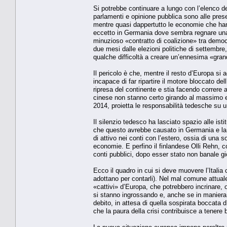
Si potrebbe continuare a lungo con l’elenco de
parlamenti e opinione pubblica sono alle prese
mentre quasi dappertutto le economie che hanno
eccetto in Germania dove sembra regnare una n
minuzioso «contratto di coalizione» tra democr
due mesi dalle elezioni politiche di settembre
qualche difficoltà a creare un’ennesima «gra
Il pericolo è che, mentre il resto d’Europa si
incapace di far ripartire il motore bloccato d
ripresa del continente e stia facendo correre 
cinese non stanno certo girando al massimo e 
2014, proietta le responsabilità tedesche su u
Il silenzio tedesco ha lasciato spazio alle isti
che questo avrebbe causato in Germania e la
di attivo nei conti con l’estero, ossia di una 
economie. E perfino il finlandese Olli Rehn, c
conti pubblici, dopo esser stato non banale gi
Ecco il quadro in cui si deve muovere l’Italia 
adottano per contarli). Nel mal comune attuale
«cattivi» d’Europa, che potrebbero incrinare, 
si stanno ingrossando e, anche se in maniera c
debito, in attesa di quella sospirata boccata d
che la paura della crisi contribuisce a tenere 