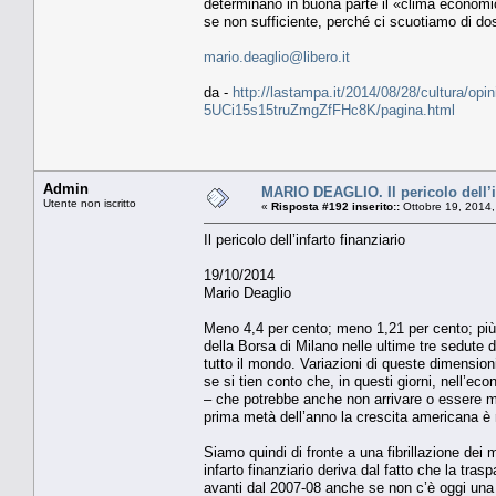
determinano in buona parte il «clima economico
se non sufficiente, perché ci scuotiamo di do
mario.deaglio@libero.it
da -
http://lastampa.it/2014/08/28/cultura/opini
5UCi15s15truZmgZfFHc8K/pagina.html
Admin
MARIO DEAGLIO. Il pericolo dell’in
Utente non iscritto
«
Risposta #192 inserito::
Ottobre 19, 2014,
Il pericolo dell’infarto finanziario
19/10/2014
Mario Deaglio
Meno 4,4 per cento; meno 1,21 per cento; più 
della Borsa di Milano nelle ultime tre sedute 
tutto il mondo. Variazioni di queste dimensioni
se si tien conto che, in questi giorni, nell’e
– che potrebbe anche non arrivare o essere mol
prima metà dell’anno la crescita americana è 
Siamo quindi di fronte a una fibrillazione dei
infarto finanziario deriva dal fatto che la tr
avanti dal 2007-08 anche se non c’è oggi una s