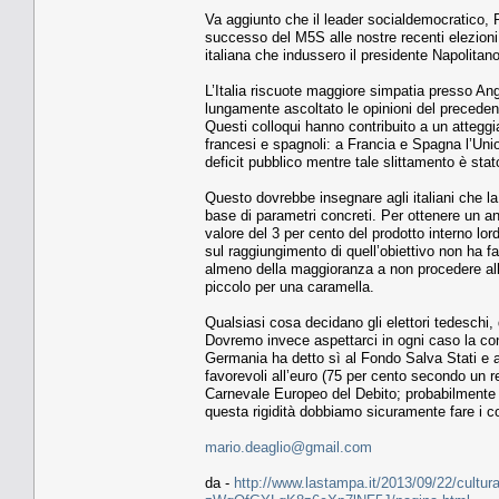
Va aggiunto che il leader socialdemocratico, 
successo del M5S alle nostre recenti elezioni 
italiana che indussero il presidente Napolitano
L’Italia riscuote maggiore simpatia presso A
lungamente ascoltato le opinioni del precedente
Questi colloqui hanno contribuito a un attegg
francesi e spagnoli: a Francia e Spagna l’Un
deficit pubblico mentre tale slittamento è stato
Questo dovrebbe insegnare agli italiani che l
base di parametri concreti. Per ottenere un anal
valore del 3 per cento del prodotto interno lo
sul raggiungimento di quell’obiettivo non ha fa
almeno della maggioranza a non procedere all
piccolo per una caramella.
Qualsiasi cosa decidano gli elettori tedeschi,
Dovremo invece aspettarci in ogni caso la con
Germania ha detto sì al Fondo Salva Stati e a
favorevoli all’euro (75 per cento secondo un 
Carnevale Europeo del Debito; probabilmente s
questa rigidità dobbiamo sicuramente fare i con
mario.deaglio@gmail.com
da -
http://www.lastampa.it/2013/09/22/cultura/