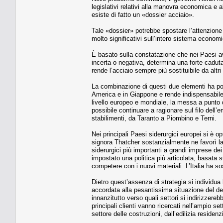
legislativi relativi alla manovra economica e a
esiste di fatto un «dossier acciaio».
Tale «dossier» potrebbe spostare l’attenzione
molto significativi sull’intero sistema economi
È basato sulla constatazione che nei Paesi avan
incerta o negativa, determina una forte caduta
rende l’acciaio sempre più sostituibile da altri
La combinazione di questi due elementi ha port
America e in Giappone e rende indispensabile p
livello europeo e mondiale, la messa a punto di
possibile continuare a ragionare sul filo dell’
stabilimenti, da Taranto a Piombino e Terni.
Nei principali Paesi siderurgici europei si è op
signora Thatcher sostanzialmente ne favorì la 
siderurgici più importanti a grandi imprese d
impostato una politica più articolata, basata 
competere con i nuovi materiali. L’Italia ha 
Dietro quest’assenza di strategia si individua 
accordata alla pesantissima situazione del de
innanzitutto verso quali settori si indirizzereb
principali clienti vanno ricercati nell’ampio set
settore delle costruzioni, dall’edilizia residen