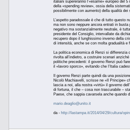
italiani supereranno l’«esame» europeo del 5 
della «spending review», ossia della sistemat
possibilmente con aumento) della qualità dei 
L’aspetto paradossale è che di tutto questo n
ma non sono neppure ancora entrati in busta 
negativo ma sostanzialmente neutrale, è tuttav
presidente del Consiglio, intervallate da dichi
recupero dopo il lunghissimo inverno della cri
di intensità, anche se con molta gradualità e 
La politica economica di Renzi si differenzia 
rivolta all’indietro, a costruire scenari anzic
politiche precedenti: il governo Renzi può far
il «lavoro sporco», evitando che l’Italia cades
Il governo Renzi parte quindi da una posizion
Nicolò Machiavelli, scrisse ne «Il Principe» ch
lascia a noi, alla nostra «virtù» il governo de
di fortuna, il che – cosa non trascurabile – s
Paese, che sappia cavarsela anche quando do
mario.deaglio@unito.it
da -
http://lastampa.it/2014/04/29/cultura/opi