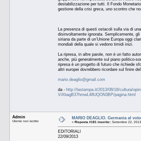
destabilizzazione per tutti. Il Fondo Monetar
gestione della crisi greca, uno scontro che no
La presenza di questi ostacoli sulla via di 
disinvoltamente ignorata. Semplicemente, gli o
siriana da parte di un’Unione Europa oggi cl
mondiali della quale si vedono timidi inizi.
La ripresa, in altre parole, non è un fatto a
anche, più generalmente sul piano politico-so
ripresa è un progetto di futuro che richiede sfo
altri europei dovrebbero ricordare sul finire d
mario.deaglio@gmail.com
da -
http://lastampa.it/2013/08/18/cultura/opini
ViXbagB37hmwL48UQON3BP/pagina.html
Admin
MARIO DEAGLIO. Germania al voto, 
Utente non iscritto
«
Risposta #181 inserito::
Settembre 22, 2013
EDITORIALI
22/09/2013