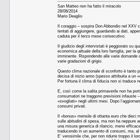
San Matteo non ha fatto il miracolo
28/08/2014
Mario Deaglio
Il coraggio – sospira Don Abbondio nel XXV 
tentati di aggiungere, guardando ai dati, appena
caduta per il terzo mese consecutivo.
Il giudizio degli intervistati è peggiorato su q
economica attuale della loro famiglia, per la
imminente. Rispondendo alle varie domande del
varie gradazioni di grigio.
Questo clima nazionale di sconforto è tanto p
decisa di inizio anno (spesso attribuita a un «e
Per fortuna il clima di fiducia non si traduc
E, così come la salita primaverile non ha port
consumatori ne traggono previsioni infauste 
«svogliati» negli ultimi mesi. Dopo l’aggiorna
consumi privati.
Il «bonus» mensile di ottanta euro che dieci 
sulle abitudini di spesa, ma non ha neppure au
una misura generica di rilancio, meno efficace
traducendo in un aumento di consumi, ma, al m
E’ verosimile che, per non ridurre troppo il lor