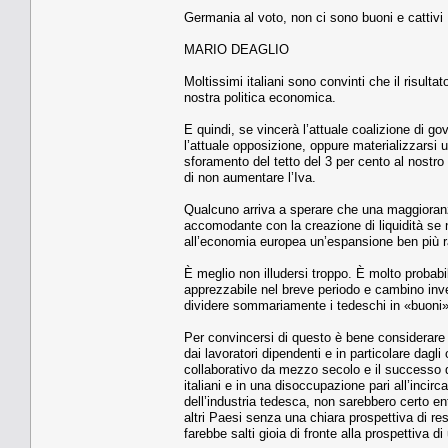
Germania al voto, non ci sono buoni e cattivi
MARIO DEAGLIO
Moltissimi italiani sono convinti che il risul
nostra politica economica.
E quindi, se vincerà l’attuale coalizione di g
l’attuale opposizione, oppure materializzarsi 
sforamento del tetto del 3 per cento al nostro
di non aumentare l’Iva.
Qualcuno arriva a sperare che una maggioranz
accomodante con la creazione di liquidità se 
all’economia europea un’espansione ben più ra
È meglio non illudersi troppo. È molto probab
apprezzabile nel breve periodo e cambino inv
dividere sommariamente i tedeschi in «buoni» 
Per convincersi di questo è bene considerare c
dai lavoratori dipendenti e in particolare dagli
collaborativo da mezzo secolo e il successo di 
italiani e in una disoccupazione pari all’incirc
dell’industria tedesca, non sarebbero certo en
altri Paesi senza una chiara prospettiva di re
farebbe salti gioia di fronte alla prospettiva 