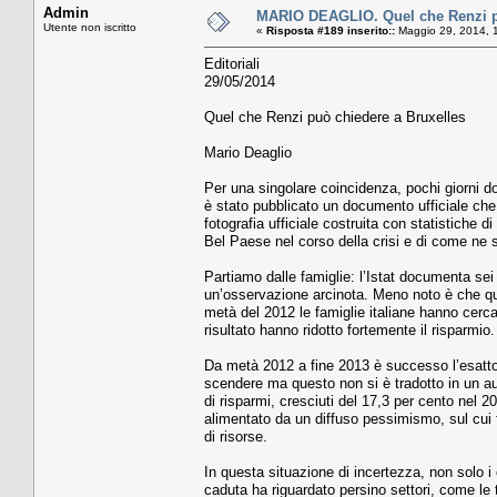
Admin
MARIO DEAGLIO. Quel che Renzi pu
Utente non iscritto
«
Risposta #189 inserito::
Maggio 29, 2014, 
Editoriali
29/05/2014
Quel che Renzi può chiedere a Bruxelles
Mario Deaglio
Per una singolare coincidenza, pochi giorni dop
è stato pubblicato un documento ufficiale che 
fotografia ufficiale costruita con statistiche 
Bel Paese nel corso della crisi e di come ne
Partiamo dalle famiglie: l’Istat documenta sei 
un’osservazione arcinota. Meno noto è che que
metà del 2012 le famiglie italiane hanno cercat
risultato hanno ridotto fortemente il risparmio
Da metà 2012 a fine 2013 è successo l’esatto 
scendere ma questo non si è tradotto in un a
di risparmi, cresciuti del 17,3 per cento nel
alimentato da un diffuso pessimismo, sul cui f
di risorse.
In questa situazione di incertezza, non solo 
caduta ha riguardato persino settori, come l