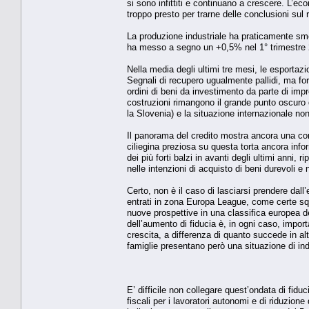
si sono infittiti e continuano a crescere. L’e
troppo presto per trarne delle conclusioni sul 
La produzione industriale ha praticamente sme
ha messo a segno un +0,5% nel 1° trimestre 
Nella media degli ultimi tre mesi, le esporta
Segnali di recupero ugualmente pallidi, ma fo
ordini di beni da investimento da parte di imp
costruzioni rimangono il grande punto oscuro d
la Slovenia) e la situazione internazionale n
Il panorama del credito mostra ancora una cont
ciliegina preziosa su questa torta ancora info
dei più forti balzi in avanti degli ultimi anni, 
nelle intenzioni di acquisto di beni durevoli e 
Certo, non è il caso di lasciarsi prendere dall
entrati in zona Europa League, come certe sq
nuove prospettive in una classifica europea dell
dell’aumento di fiducia è, in ogni caso, import
crescita, a differenza di quanto succede in al
famiglie presentano però una situazione di in
E’ difficile non collegare quest’ondata di fidu
fiscali per i lavoratori autonomi e di riduzione