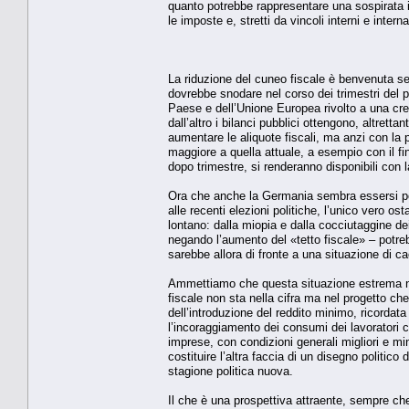
quanto potrebbe rappresentare una sospirata i
le imposte e, stretti da vincoli interni e inter
La riduzione del cuneo fiscale è benvenuta se
dovrebbe snodare nel corso dei trimestri del 
Paese e dell’Unione Europea rivolto a una cre
dall’altro i bilanci pubblici ottengono, altre
aumentare le aliquote fiscali, ma anzi con la p
maggiore a quella attuale, a esempio con il fin
dopo trimestre, si renderanno disponibili con la
Ora che anche la Germania sembra essersi pos
alle recenti elezioni politiche, l’unico vero 
lontano: dalla miopia e dalla cocciutaggine dei
negando l’aumento del «tetto fiscale» – potre
sarebbe allora di fronte a una situazione di 
Ammettiamo che questa situazione estrema non 
fiscale non sta nella cifra ma nel progetto che s
dell’introduzione del reddito minimo, ricordata 
l’incoraggiamento dei consumi dei lavoratori c
imprese, con condizioni generali migliori e m
costituire l’altra faccia di un disegno politic
stagione politica nuova.
Il che è una prospettiva attraente, sempre che no