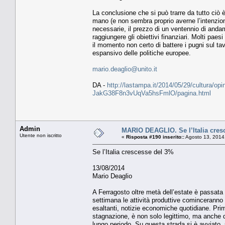
La conclusione che si può trarre da tutto ciò è
mano (e non sembra proprio averne l’intenzion
necessarie, il prezzo di un ventennio di anda
raggiungere gli obiettivi finanziari. Molti pae
il momento non certo di battere i pugni sul ta
espansivo delle politiche europee.
mario.deaglio@unito.it
DA -
http://lastampa.it/2014/05/29/cultura/opin
JakG38F8n3vUqVa5hsFmlO/pagina.html
Admin
MARIO DEAGLIO. Se l’Italia cres
Utente non iscritto
«
Risposta #190 inserito::
Agosto 13, 2014
Se l’Italia crescesse del 3%
13/08/2014
Mario Deaglio
A Ferragosto oltre metà dell’estate è passata 
settimana le attività produttive cominceranno a 
esaltanti, notizie economiche quotidiane. Prima
stagnazione, è non solo legittimo, ma anche d
lungo periodo. Su questa strada si è avviato, 