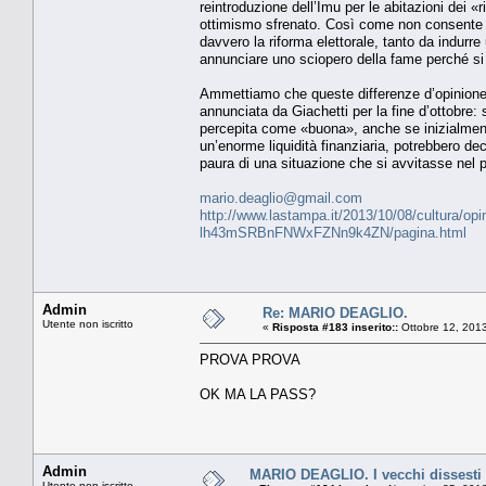
reintroduzione dell’Imu per le abitazioni dei 
ottimismo sfrenato. Così come non consente un
davvero la riforma elettorale, tanto da indurr
annunciare uno sciopero della fame perché si
Ammettiamo che queste differenze d’opinione 
annunciata da Giachetti per la fine d’ottobre: 
percepita come «buona», anche se inizialment
un’enorme liquidità finanziaria, potrebbero 
paura di una situazione che si avvitasse nel 
mario.deaglio@gmail.com
http://www.lastampa.it/2013/10/08/cultura/opin
lh43mSRBnFNWxFZNn9k4ZN/pagina.html
Admin
Re: MARIO DEAGLIO.
Utente non iscritto
«
Risposta #183 inserito::
Ottobre 12, 201
PROVA PROVA
OK MA LA PASS?
Admin
MARIO DEAGLIO. I vecchi dissesti ci
Utente non iscritto