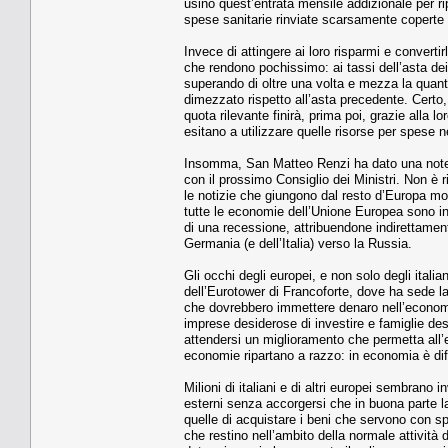
usino quest’entrata mensile addizionale per ri
spese sanitarie rinviate scarsamente coperte d
Invece di attingere ai loro risparmi e convertirli
che rendono pochissimo: ai tassi dell’asta dei
superando di oltre una volta e mezza la quant
dimezzato rispetto all’asta precedente. Certo, i
quota rilevante finirà, prima poi, grazie alla lo
esitano a utilizzare quelle risorse per spese 
Insomma, San Matteo Renzi ha dato una notevo
con il prossimo Consiglio dei Ministri. Non è ri
le notizie che giungono dal resto d’Europa m
tutte le economie dell’Unione Europea sono in 
di una recessione, attribuendone indirettamen
Germania (e dell’Italia) verso la Russia.
Gli occhi degli europei, e non solo degli italia
dell’Eurotower di Francoforte, dove ha sede 
che dovrebbero immettere denaro nell’econom
imprese desiderose di investire e famiglie des
attendersi un miglioramento che permetta all
economie ripartano a razzo: in economia è diff
Milioni di italiani e di altri europei sembrano 
esterni senza accorgersi che in buona parte l
quelle di acquistare i beni che servono con spe
che restino nell’ambito della normale attività 