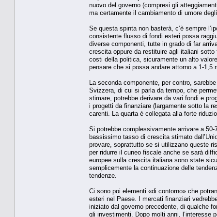
nuovo del governo (compresi gli atteggiamenti
ma certamente il cambiamento di umore degli i
Se questa spinta non basterà, c’è sempre l’ipot
consistente flusso di fondi esteri possa raggiun
diverse componenti, tutte in grado di far arr
crescita oppure da restituire agli italiani sott
costi della politica, sicuramente un alto val
pensare che si possa andare attorno a 1-1,5 m
La seconda componente, per contro, sarebbe p
Svizzera, di cui si parla da tempo, che permett
stimare, potrebbe derivare da vari fondi e prog
i progetti da finanziare (largamente sotto la r
carenti. La quarta è collegata alla forte riduz
Si potrebbe complessivamente arrivare a 50-70
bassissimo tasso di crescita stimato dall’Unio
provare, soprattutto se si utilizzano queste ri
per ridurre il cuneo fiscale anche se sarà diff
europee sulla crescita italiana sono state si
semplicemente la continuazione delle tendenze 
tendenze.
Ci sono poi elementi «di contorno» che potranno
esteri nel Paese. I mercati finanziari vedreb
iniziato dal governo precedente, di qualche fo
gli investimenti. Dopo molti anni, l’interesse