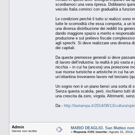
scordiamoci una vera ripresa. Dobbiamo quindi
veicolo Italia cominci con gradualità a funzion
Le condizioni perché il tutto si realizzi sono mo
tutte le scomodità che essa comporta, a un l
una diversa distribuzione dei redditi tra genera
dando maggiore spazio a merito e responsabilit
produzione e sul prelievo fiscale complessivo
agli sprechi. Si deve realizzare una diversa d
dei capitali.
Da queste premesse generali si deve passare a 
di lavoro dell’industria: la realtà è più vasta e
nicchia – in cui ha (ancora) una proiezione mo
sue risorse turistiche e artistiche in cui ha 
un’ottantina troveranno lavoro nel terziario (q
Un sogno non è un piano bensì una sorta di sca
Senza questa scatola, però, rischiamo tutti d
una crescita da zero, virgola. Altrimenti, se
Da -
http://lastampa.it/2014/08/13/cultura/o
Admin
MARIO DEAGLIO. San Matteo non ha
Utente non iscritto
«
Risposta #191 inserito::
Agosto 31, 2014, 