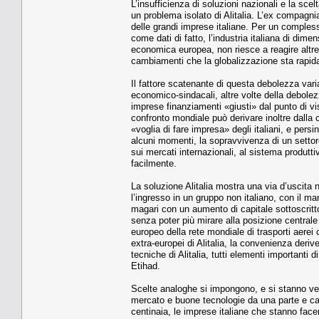
L’insufficienza di soluzioni nazionali e la sc
un problema isolato di Alitalia. L’ex compagn
delle grandi imprese italiane. Per un comples
come dati di fatto, l’industria italiana di dim
economica europea, non riesce a reagire altre
cambiamenti che la globalizzazione sta rapid
Il fattore scatenante di questa debolezza varia
economico-sindacali, altre volte della debolezz
imprese finanziamenti «giusti» dal punto di vist
confronto mondiale può derivare inoltre dalla 
«voglia di fare impresa» degli italiani, e per
alcuni momenti, la sopravvivenza di un settor
sui mercati internazionali, al sistema produt
facilmente.
La soluzione Alitalia mostra una via d’uscita 
l’ingresso in un gruppo non italiano, con il 
magari con un aumento di capitale sottoscritto
senza poter più mirare alla posizione centrale
europeo della rete mondiale di trasporti aerei 
extra-europei di Alitalia, la convenienza deri
tecniche di Alitalia, tutti elementi importanti 
Etihad.
Scelte analoghe si impongono, e si stanno verif
mercato e buone tecnologie da una parte e care
centinaia, le imprese italiane che stanno face