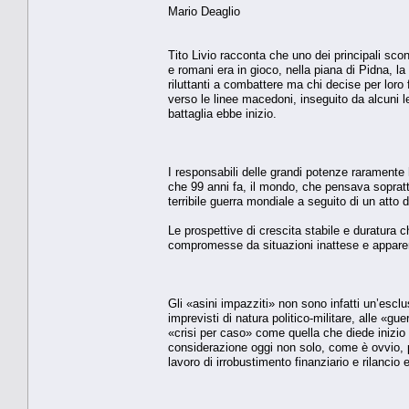
Mario Deaglio
Tito Livio racconta che uno dei principali sco
e romani era in gioco, nella piana di Pidna, la
riluttanti a combattere ma chi decise per loro
verso le linee macedoni, inseguito da alcuni l
battaglia ebbe inizio.
I responsabili delle grandi potenze raramente
che 99 anni fa, il mondo, che pensava soprat
terribile guerra mondiale a seguito di un atto d
Le prospettive di crescita stabile e duratura 
compromesse da situazioni inattese e appar
Gli «asini impazziti» non sono infatti un’esclus
imprevisti di natura politico-militare, alle «g
«crisi per caso» come quella che diede inizio 
considerazione oggi non solo, come è ovvio, 
lavoro di irrobustimento finanziario e rilanci