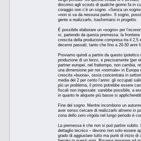
discorso agli scouts di qualche giorno fa in cu
coraggio non c’è un sogno. «Senza un sogno», 
«non si va da nessuna parte». Il sogno, poss
gente a realizzarlo, trasformarsi in progetto.
È possibile elaborare un «sogno» per l’econom
sì, partendo da questa premessa: la frontiera d
crescita della produzione compresa tra il 2,5 e
decenni passati, tanto che fino a 20-30 anni
Proviamo quindi a partire da questo ipotetico r
produzione di un terzo, e precisamente (per eff
partner europei, nel frattempo, non cambia, r
una dimensione per noi «normale» in Europa m
crescita «buona», ossia concentrata in settori
media del 2 per cento l’anno: gli occupati salir
più un problema, il primo potrebbe essere canc
fiscali non ingessate: sarebbe possibile, a ese
in quanto le aliquote più basse si applichereb
Fine del sogno. Mentre incombono un autunno
aver senso cercare di realizzarlo almeno in p
zona dello zero virgola nel lungo periodo è c
La premessa è che non si può partire subito. P
dettaglio tecnico – devono non solo essere ap
grado di aggiustare tutto ma punti di inizio 
frenato in questi anni. Bisogna imparare ad a