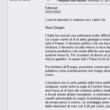
«
Risposta #184 inserito::
Novembre 25, 2013
Editoriali
24/11/2013
I vecchi dissesti ci mettono tra i cattivi Ue
Mario Deaglio
L’Italia ha vissuto una settimana molto difficil
cui cause vanno al di là della geologia e tirano
tutto il Paese; il dissesto politico che sta f
struttura; il dissesto sociale messo in luce d
sistema produttivo che rende difficile una ripa
qualche mese fa. Per scuoterci di dosso un 
mezzo gaudio»: in quasi tutti i Paesi ricchi (e 
Per limitarci all’Europa, possiamo cominciare d
pubblico» (una rivendicazione non troppo dist
cose».
L’iniziativa non è certo partita dalle forze poli
sindacati, riuniti sotto la sigla di Cumbre Soci
anch’essa al di fuori del contesto politico tra
e fiscali niente affatto lusinghieri, si estendo
caselli autostradali (in segno di protesta per
da tempo perso il sorriso, un sondaggio pone i
delle intenzioni di voto con il 26 per cento, pi