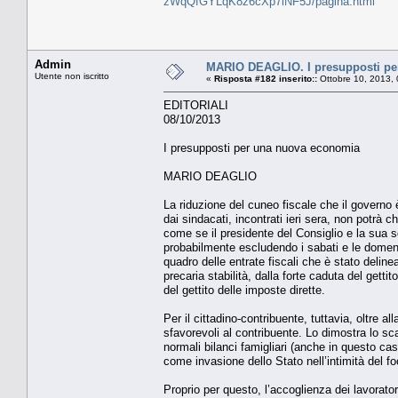
zWqQfGYLqK8z6cXp7lNF5J/pagina.html
Admin
MARIO DEAGLIO. I presupposti pe
Utente non iscritto
«
Risposta #182 inserito::
Ottobre 10, 2013, 
EDITORIALI
08/10/2013
I presupposti per una nuova economia
MARIO DEAGLIO
La riduzione del cuneo fiscale che il governo è
dai sindacati, incontrati ieri sera, non potrà c
come se il presidente del Consiglio e la sua squ
probabilmente escludendo i sabati e le domenic
quadro delle entrate fiscali che è stato deline
precaria stabilità, dalla forte caduta del gett
del gettito delle imposte dirette.
Per il cittadino-contribuente, tuttavia, oltre a
sfavorevoli al contribuente. Lo dimostra lo 
normali bilanci famigliari (anche in questo cas
come invasione dello Stato nell’intimità del 
Proprio per questo, l’accoglienza dei lavorato