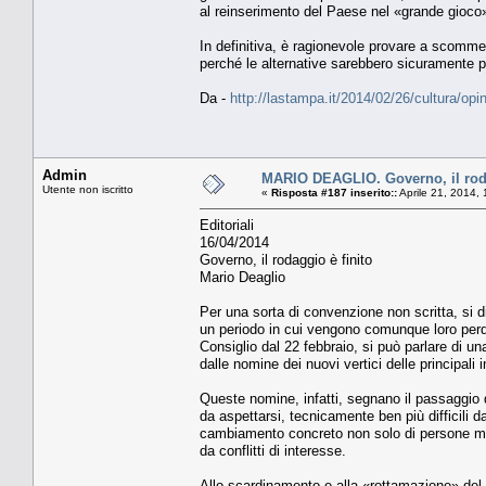
al reinserimento del Paese nel «grande gioco
In definitiva, è ragionevole provare a scomme
perché le alternative sarebbero sicuramente p
Da -
http://lastampa.it/2014/02/26/cultura/o
Admin
MARIO DEAGLIO. Governo, il roda
Utente non iscritto
«
Risposta #187 inserito::
Aprile 21, 2014,
Editoriali
16/04/2014
Governo, il rodaggio è finito
Mario Deaglio
Per una sorta di convenzione non scritta, si di
un periodo in cui vengono comunque loro perdo
Consiglio dal 22 febbraio, si può parlare di u
dalle nomine dei nuovi vertici delle principali
Queste nomine, infatti, segnano il passaggio 
da aspettarsi, tecnicamente ben più difficili 
cambiamento concreto non solo di persone ma 
da conflitti di interesse.
Allo scardinamento e alla «rottamazione» del v