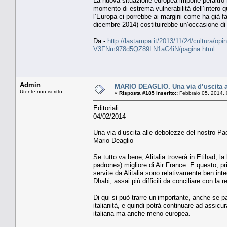
La nuova situazione europea impone peraltro nu
momento di estrema vulnerabilità dell’intero 
l’Europa ci porrebbe ai margini come ha già fa
dicembre 2014) costituirebbe un’occasione di ri
Da -
http://lastampa.it/2013/11/24/cultura/opini
V3FNm978d5QZ89LN1aC4iN/pagina.html
Admin
MARIO DEAGLIO. Una via d’uscita a
Utente non iscritto
«
Risposta #185 inserito::
Febbraio 05, 2014, 
Editoriali
04/02/2014
Una via d’uscita alle debolezze del nostro P
Mario Deaglio
Se tutto va bene, Alitalia troverà in Etihad, 
padrone») migliore di Air France. E questo, pr
servite da Alitalia sono relativamente ben int
Dhabi, assai più difficili da conciliare con la
Di qui si può trarre un’importante, anche se pa
italianità, e quindi potrà continuare ad assic
italiana ma anche meno europea.