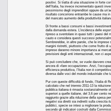
positivi. Si tratta di una situazione in forte 
dell’Italia, ha invece incrementato questi inv
pessimismo degli imprenditori oppure da un’a
risultato concorrono entrambe le cause ma in
del mancato aumento della produttività italian
Di fronte a bassi consumi e bassi investimenti 
dalla domanda estera. L’incidenza delle esporta
ripreso a sventolare in quasi tutti i paesi del 
cauto e considera questi successi potenzialme
Sembrerebbe, in altre parole, che le imprese s
margini ristretti, piuttosto che come frutto di
imprese daranno minore importanza ai mercati
previsioni degli enti internazionali, non ci as
Si può concludere che, se vuole davvero creare
ancora di «fare occupazione». Anzi, l’occupaz
efficienza produttiva, l’Italia non è competiti
diversa dalle voci del mondo industriale che ta
Pur con queste difficoltà di fondo, l’Italia d
calcolato che nel triennio 2011-13 la riduzion
pubblica italiana è rimasta sostanzialmente st
superiori a quelle italiane, del 3,6 per cento 
raggiunto grazie alla riduzione della spesa per
negativi sia diretti sia indiretti sulla crescita
pubblici, specie se intesi a migliorare la prod
secondo gli indicatori costruiti dalla Commissio