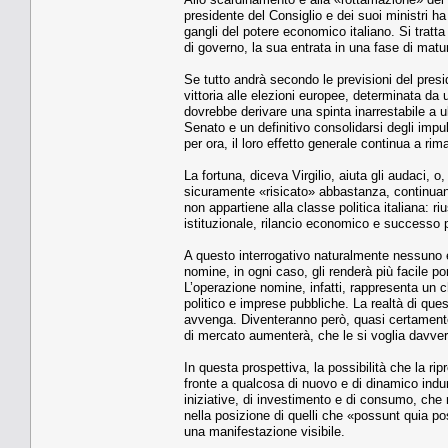
presidente del Consiglio e dei suoi ministri ha
gangli del potere economico italiano. Si tratta 
di governo, la sua entrata in una fase di matu
Se tutto andrà secondo le previsioni del presi
vittoria alle elezioni europee, determinata da u
dovrebbe derivare una spinta inarrestabile a ult
Senato e un definitivo consolidarsi degli imp
per ora, il loro effetto generale continua a rim
La fortuna, diceva Virgilio, aiuta gli audaci,
sicuramente «risicato» abbastanza, continuando
non appartiene alla classe politica italiana: 
istituzionale, rilancio economico e successo
A questo interrogativo naturalmente nessuno è
nomine, in ogni caso, gli renderà più facile p
L’operazione nomine, infatti, rappresenta un ch
politico e imprese pubbliche. La realtà di qu
avvenga. Diventeranno però, quasi certamente, 
di mercato aumenterà, che le si voglia davvero
In questa prospettiva, la possibilità che la ri
fronte a qualcosa di nuovo e di dinamico indurr
iniziative, di investimento e di consumo, che 
nella posizione di quelli che «possunt quia 
una manifestazione visibile.