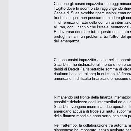
Chi sono gli «asini impazziti» che oggi minac
l’Egitto dove lo scontro sta raggiungendo dimen
Canale di Suez avrebbe ripercussioni comunqu
fronte alle quali non possiamo chiudere gli occ
l’indifferenza di fatto della comunità internaz
all’Iran, con il rischio che Israele, sentendos
E’ doveroso ricordare tutto questo non si sta s
profughi siriani, un problema, tra l’altro, del
dell’emergenza.
Ci sono «asini impazziti» anche nell’economia. 
Stati Uniti, ha dichiarato fallimento e non è ce
debiti di Detroit (la rispettabile somma di cir
risultano banche italiane) la cui stabilità fina
americano in difficoltà finanziarie e nessuno di
Rimanendo sul fronte della finanza internazion
possibile debolezza degli intermediari da cui d
Stati Uniti vengono incriminati due operatori f
americano accusa di frode sui mutui subprime 
della finanza mondiale sono sotto inchiesta p
Nel frattempo, la collaborazione tra autorità 
giapponese ha impostato, senza avvisare ness