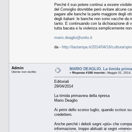
Perché il suo potere continui a essere visibile
del Consiglio dovrebbe però evitare alcune cad
pagare alle banche la parte maggiore degli ot
degli italiani: le banche non sono vacche da m
tanto. E continuando con la dichiarazione di ve
tutta bacata e la violenza semplicemente non
mario.deaglio@unito.it
da -
http://lastampa.it/2014/04/16/cultura/op
Admin
MARIO DEAGLIO. La timida primav
Utente non iscritto
«
Risposta #188 inserito::
Maggio 01, 2014,
Editoriali
29/04/2014
La timida primavera della ripresa
Mario Deaglio
Ai primi dello scorso luglio, quando scrissi su 
credettero.
Anche perché i deboli segni «più» che compar
informazione, troppo abituati ai segni «meno».