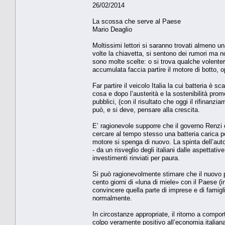
26/02/2014
La scossa che serve al Paese
Mario Deaglio
Moltissimi lettori si saranno trovati almeno un
volte la chiavetta, si sentono dei rumori ma n
sono molte scelte: o si trova qualche volente
accumulata faccia partire il motore di botto, o
Far partire il veicolo Italia la cui batteria è
cosa e dopo l’austerità e la sostenibilità pr
pubblici, (con il risultato che oggi il rifinan
può, e si deve, pensare alla crescita.
E’ ragionevole supporre che il governo Renzi c
cercare al tempo stesso una batteria carica p
motore si spenga di nuovo. La spinta dell’auto
- da un risveglio degli italiani dalle aspettati
investimenti rinviati per paura.
Si può ragionevolmente stimare che il nuovo p
cento giorni di «luna di miele» con il Paese (
convincere quella parte di imprese e di famig
normalmente.
In circostanze appropriate, il ritorno a comp
colpo veramente positivo all’economia italian