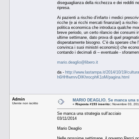
diseguaglianza della ricchezza e dei redditi n
ripresa.
Ai pazienti a rischio d’infarto i medici prescr
ricche (e ai ricchi mercati finanziari) a risch
politica economica che introduca qualche modi
breve periodo, un certo rilancio dei consumi i
ultime settimane, dato prova di quel pragmat
disperatamente bisogno. C’è da sperare che l’
convinca i suoi ministri economici) che econo
contando i decimali di – eventuale - sforament
mario.deaglio@libero.it
da -
http://www.lastampa.it/2014/10/19/cultura/op
h6HHfwmrvDIKhrocphK1oM/pagina.html
Admin
MARIO DEAGLIO. Se manca una stra
Utente non iscritto
«
Risposta #193 inserito::
Novembre 03, 201
Se manca una strategia sull’acciaio
03/11/2014
Mario Deaglio
Nelle prossime settimane, il governo Renzi n