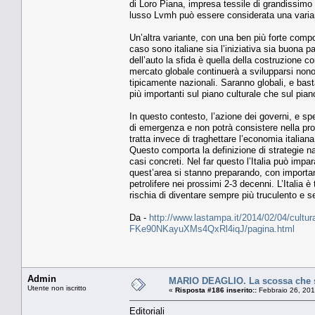
di Loro Piana, impresa tessile di grandissimo
lusso Lvmh può essere considerata una varian
Un’altra variante, con una ben più forte compo
caso sono italiane sia l’iniziativa sia buona 
dell’auto la sfida è quella della costruzione c
mercato globale continuerà a svilupparsi nono
tipicamente nazionali. Saranno globali, e bas
più importanti sul piano culturale che sul pi
In questo contesto, l’azione dei governi, e spe
di emergenza e non potrà consistere nella pro
tratta invece di traghettare l’economia italiana
Questo comporta la definizione di strategie na
casi concreti. Nel far questo l’Italia può impa
quest’area si stanno preparando, con importanti
petrolifere nei prossimi 2-3 decenni. L’Italia è
rischia di diventare sempre più truculento e 
Da -
http://www.lastampa.it/2014/02/04/cultura
FKe90NKayuXMs4QxRl4iqJ/pagina.html
Admin
MARIO DEAGLIO. La scossa che s
Utente non iscritto
«
Risposta #186 inserito::
Febbraio 26, 201
Editoriali