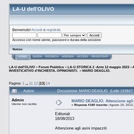
LA-U dell'OLIVO
Benvenuto!
Accedi
o
registrati
.
Accesso con nome utente, password e durata della sessione
Notizie
:
HOME
GUIDA
RICERCA
AGENDA
ACCEDI
REGISTRATI
LA-U dell'OLIVO
>
Forum Pubblico
>
LA-U STORICA 2 -Ante 12 maggio 2023 
INVESTICATIVO d'INCHIESTA. OPINIONISTI.
>
MARIO DEAGLIO.
Pagine:
1
...
11
12
[
13
]
14
Autore
Discussione: MARIO DEAGLIO. (Letto 193847 v
Admin
MARIO DEAGLIO. Attenzione agli 
Utente non iscritto
«
Risposta #180 inserito::
Agosto 19, 2013,
Editoriali
18/08/2013
Attenzione agli asini impazziti