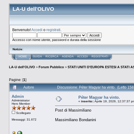
LA-U dell'OLIVO
Benvenuto!
Accedi
o
registrati
.
Accesso con nome utente, password e durata della sessione
Notizie
:
HOME
GUIDA
RICERCA
AGENDA
ACCEDI
REGISTRATI
LA-U dell'OLIVO
>
Forum Pubblico
>
STATI UNITI D'EUROPA ESTESI A STATI 
Pagine: [
1
]
Autore
Discussione: Péter Magyar ha vinto. (Letto 158
Admin
Péter Magyar ha vinto.
Administrator
«
inserito::
Aprile 19, 2026, 12:37:37 p
Hero Member
Post di Massimiliano
Scollegato
Massimiliano Bondanini
Messaggi: 31.672