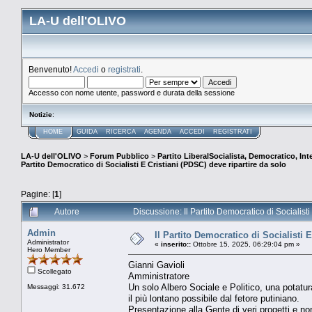
LA-U dell'OLIVO
Benvenuto!
Accedi
o
registrati
.
Accesso con nome utente, password e durata della sessione
Notizie
:
HOME
GUIDA
RICERCA
AGENDA
ACCEDI
REGISTRATI
LA-U dell'OLIVO
>
Forum Pubblico
>
Partito LiberalSocialista, Democratico, Inte
Partito Democratico di Socialisti E Cristiani (PDSC) deve ripartire da solo
Pagine: [
1
]
Autore
Discussione: Il Partito Democratico di Socialist
Admin
Il Partito Democratico di Socialisti 
Administrator
«
inserito::
Ottobre 15, 2025, 06:29:04 pm »
Hero Member
Gianni Gavioli
Scollegato
Amministratore
Un solo Albero Sociale e Politico, una potatura
Messaggi: 31.672
il più lontano possibile dal fetore putiniano.
Presentazione alla Gente di veri progetti e non