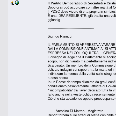
Il Partito Democratico di Socialisti e Cris
Dopo ci si può accordare con altre realtà al Ce
Il PDSC deve vivere di vita propria in simbiosi 
È una IDEA RESILIENTE, già tradita una volta 
ggiannig
---------------------------------------------
Sigfrido Ranucci
IL PARLAMENTO SI APPRESTA A VARAR
DALLA COMMISSIONE ANTIMAFIA. Si AT
ESPRESSA NEI COLLOQUI TRA IL GENER
Il disegno di legge che il Parlamento si acci
scopo, non dichiarato ma perfettamente indivi
Scarpinato. Un membro della Commissione che,
delicate indagini sui rapporti tra la mafia ed i
indirizzare la ricerca della verità sulle strag
a cosa nostra.
In un Paese da tempo dilaniato da gravi confli
condizionato pesantemente l’attività di Govern
“l’incompatibilità” tra l’aver dedicato tutta la v
farlo anche nella veste politica recentemente
Ciò che sta accadendo app
Antonino Di Matteo - Magistrato.
Report tornerà sulle stragi di Mafia con delle 