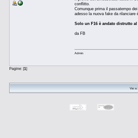
conflitto.
Comunque prima il passatempo dei rus
adesso la nuova fake da rilanciare 
Solo un F16 è andato distrutto a
da FB
Admin
Pagine: [
1
]
Vai a: