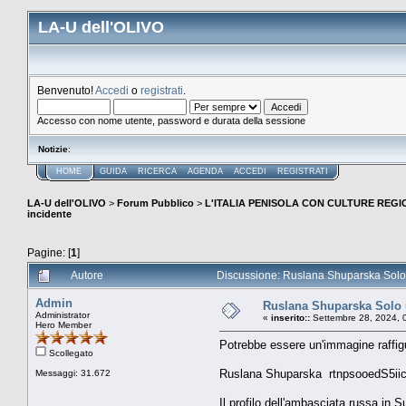
LA-U dell'OLIVO
Benvenuto!
Accedi
o
registrati
.
Accesso con nome utente, password e durata della sessione
Notizie
:
HOME
GUIDA
RICERCA
AGENDA
ACCEDI
REGISTRATI
LA-U dell'OLIVO
>
Forum Pubblico
>
L'ITALIA PENISOLA CON CULTURE REGIO
incidente
Pagine: [
1
]
Autore
Discussione: Ruslana Shuparska Solo u
Admin
Ruslana Shuparska Solo u
Administrator
«
inserito::
Settembre 28, 2024, 
Hero Member
Potrebbe essere un'immagine raffig
Scollegato
Ruslana Shuparska rtnpsooedS5i
Messaggi: 31.672
Il profilo dell'ambasciata russa in 