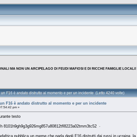
NALI MA NON UN ARCIPELAGO DI FEUDI MAFIOSI E DI RICCHE FAMIGLIE LOCALI!
n F16 è andato distrutto al momento e per un incidente (Letto 4240 volte)
n F16 è andato distrutto al momento e per un incidente
07:54:42 pm »
urante testo
ich 8101h9gh9g3g926mg857u80812tfl8223a02tmm3tc52 ·
Sudafrica pubblica un meme che parla degli F16 distrutti dai russi in ucraina, l