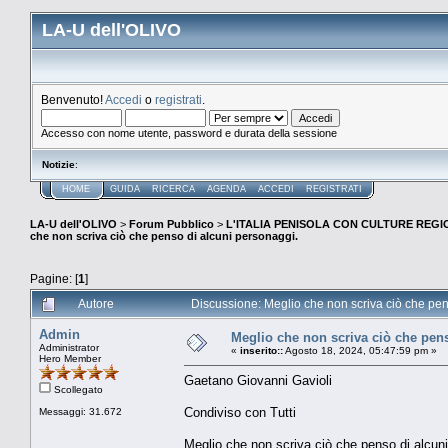
LA-U dell'OLIVO
Benvenuto!
Accedi
o
registrati
.
Accesso con nome utente, password e durata della sessione
Notizie
:
HOME
GUIDA
RICERCA
AGENDA
ACCEDI
REGISTRATI
LA-U dell'OLIVO
>
Forum Pubblico
>
L'ITALIA PENISOLA CON CULTURE REGIO
che non scriva ciò che penso di alcuni personaggi.
Pagine: [
1
]
Autore
Discussione: Meglio che non scriva ciò che pen
Admin
Meglio che non scriva ciò che pen
Administrator
«
inserito::
Agosto 18, 2024, 05:47:59 pm »
Hero Member
Gaetano Giovanni Gavioli
Scollegato
Condiviso con Tutti
Messaggi: 31.672
Meglio che non scriva ciò che penso di alcun