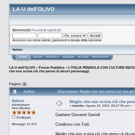
LA-U dell'OLIVO
Benvenuto!
Accedi
o
registrati
.
Accesso con nome utente, password e durata della sessione
Notizie
:
HOME
GUIDA
RICERCA
AGENDA
ACCEDI
REGISTRATI
LA-U dell'OLIVO
>
Forum Pubblico
>
L'ITALIA PENISOLA CON CULTURE REGIO
che non scriva ciò che penso di alcuni personaggi.
Pagine: [
1
]
Autore
Discussione: Meglio che non scriva ciò che pen
Admin
Meglio che non scriva ciò che pen
Administrator
«
inserito::
Agosto 18, 2024, 05:47:59 pm »
Hero Member
Gaetano Giovanni Gavioli
Scollegato
Condiviso con Tutti
Messaggi: 31.672
Meglio che non scriva ciò che penso di alcun