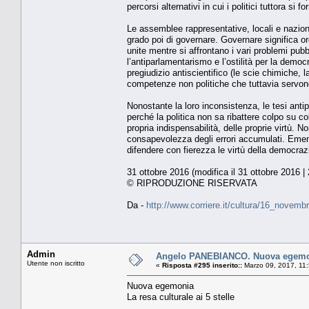
percorsi alternativi in cui i politici tuttora 
Le assemblee rappresentative, locali e nazional
grado poi di governare. Governare significa or
unite mentre si affrontano i vari problemi pubb
l’antiparlamentarismo e l’ostilità per la democ
pregiudizio antiscientifico (le scie chimiche, 
competenze non politiche che tuttavia servono a
Nonostante la loro inconsistenza, le tesi ant
perché la politica non sa ribattere colpo su co
propria indispensabilità, delle proprie virtù. N
consapevolezza degli errori accumulati. Emend
difendere con fierezza le virtù della democraz
31 ottobre 2016 (modifica il 31 ottobre 2016 |
© RIPRODUZIONE RISERVATA
Da -
http://www.corriere.it/cultura/16_novem
Admin
Angelo PANEBIANCO. Nuova egemonia
Utente non iscritto
«
Risposta #295 inserito::
Marzo 09, 2017, 11
Nuova egemonia
La resa culturale ai 5 stelle