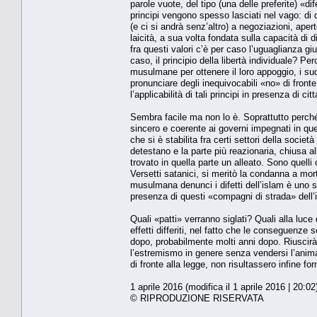
parole vuote, del tipo (una delle preferite) «dife
principi vengono spesso lasciati nel vago: di qu
(e ci si andrà senz’altro) a negoziazioni, ape
laicità, a sua volta fondata sulla capacità di d
fra questi valori c’è per caso l’uguaglianza giu
caso, il principio della libertà individuale? 
musulmane per ottenere il loro appoggio, i sud
pronunciare degli inequivocabili «no» di front
l’applicabilità di tali principi in presenza di ci
Sembra facile ma non lo è. Soprattutto perch
sincero e coerente ai governi impegnati in ques
che si è stabilita fra certi settori della socie
detestano e la parte più reazionaria, chiusa a
trovato in quella parte un alleato. Sono quel
Versetti satanici, si meritò la condanna a mort
musulmana denunci i difetti dell’islam è uno 
presenza di questi «compagni di strada» dell’i
Quali «patti» verranno siglati? Quali alla luce
effetti differiti, nel fatto che le conseguenze
dopo, probabilmente molti anni dopo. Riuscirà
l’estremismo in genere senza vendersi l’anima?
di fronte alla legge, non risultassero infine fo
1 aprile 2016 (modifica il 1 aprile 2016 | 20:02
© RIPRODUZIONE RISERVATA