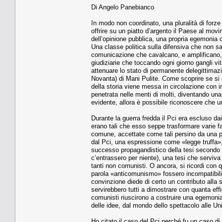
Di Angelo Panebianco
In modo non coordinato, una pluralità di for
offrire su un piatto d’argento il Paese al mov
dell’opinione pubblica, una propria egemonia c
Una classe politica sulla difensiva che non sa
comunicazione che cavalcano, e amplificano, l
giudiziarie che toccando ogni giorno gangli vi
attenuare lo stato di permanente delegittimazi
Novanta) di Mani Pulite. Come scoprire se si 
della storia viene messa in circolazione con in
penetrata nelle menti di molti, diventando un
evidente, allora è possibile riconoscere che u
Durante la guerra fredda il Pci era escluso dai
erano tali che esso seppe trasformare varie fa
comune, accettate come tali persino da una pa
dal Pci, una espressione come «legge truffa», 
successo propagandistico della tesi secondo c
c’entrassero per niente), una tesi che serviva
tanti non comunisti. O ancora, si ricordi con q
parola «anticomunismo» fossero incompatibili,
convinzione diede di certo un contributo alla s
servirebbero tutti a dimostrare con quanta effic
comunisti riuscirono a costruire una egemonia c
delle idee, dal mondo dello spettacolo alle Uni
Ho citato il caso del Pci perché fu un caso d