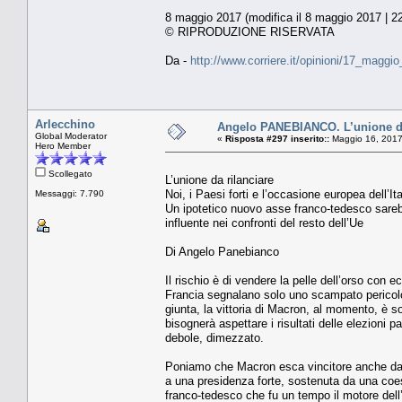
8 maggio 2017 (modifica il 8 maggio 2017 | 2
© RIPRODUZIONE RISERVATA
Da -
http://www.corriere.it/opinioni/17_magg
Arlecchino
Angelo PANEBIANCO. L’unione da
Global Moderator
«
Risposta #297 inserito::
Maggio 16, 2017
Hero Member
Scollegato
L’unione da rilanciare
Noi, i Paesi forti e l’occasione europea dell’Ita
Messaggi: 7.790
Un ipotetico nuovo asse franco-tedesco sarebb
influente nei confronti del resto dell’Ue
Di Angelo Panebianco
Il rischio è di vendere la pelle dell’orso con 
Francia segnalano solo uno scampato pericolo 
giunta, la vittoria di Macron, al momento, è s
bisognerà aspettare i risultati delle elezioni 
debole, dimezzato.
Poniamo che Macron esca vincitore anche da q
a una presidenza forte, sostenuta da una coe
franco-tedesco che fu un tempo il motore dell’