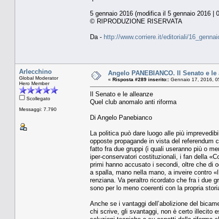
5 gennaio 2016 (modifica il 5 gennaio 2016 | 
© RIPRODUZIONE RISERVATA
Da -
http://www.corriere.it/editoriali/16_gen
Arlecchino
Angelo PANEBIANCO. Il Senato e le 
Global Moderator
«
Risposta #289 inserito::
Gennaio 17, 2016, 0
Hero Member
Il Senato e le alleanze
Scollegato
Quel club anomalo anti riforma
Messaggi: 7.790
Di Angelo Panebianco
La politica può dare luogo alle più imprevedibi
opposte propagande in vista del referendum cos
fatto fra due gruppi (i quali useranno più o 
iper-conservatori costituzionali, i fan della «
primi hanno accusato i secondi, oltre che di og
a spalla, mano nella mano, a inveire contro «l
renziana. Va peraltro ricordato che fra i due gr
sono per lo meno coerenti con la propria storia
Anche se i vantaggi dell’abolizione del bicam
chi scrive, gli svantaggi, non è certo illecito