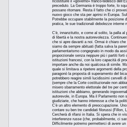
ricostituire il «governo» franco-tedesco dell’
preceduto. La Germania è troppo forte, lo squ
possano ritornare. Resta il fatto che ci proverà
nuovo gioco che sta per aprirsi in Europa. Sul
Potrebbe occupare stabilmente la posizione de
pratica, le sue tradizionali debolezze interne 
C’è, innanzitutto, e come al solito, la palla a
di libertà e la nostra autorevolezza. Continuerà 
che si apre davanti a noi. Ormai è chiaro che
siamo da sempre abituati (fatta salva la paren
parlamentarismo congegnato in modo da assicurar
proporzionale senza neppure più i partiti fort
istituzioni francesi, con la loro capacità di pro
importare anche da noi qualcosa di simile. Ma
quale si limitava a ripetere argomenti della p
paragonò la proposta di superamento del bic
potrebbero reagire simili lucidissimi cervelli 
(sempre che la Corte costituzionale non abbia 
misero sbarramento elettorale del tre per cento
istituzioni che abbiamo, generando ingovernabi
autorevole, in Europa. Ma il Parlamento non 
giudiziarie, che hanno interesse a che la polit
C’è un altro elemento di preoccupazione. Uno d
contare su ben tre candidati filorussi (Fillon, 
Cercherà di rifarsi in Italia. Si spera che in vi
interferenze russe (che, probabilmente, ci saran
Difficilmente potremo permetterci di avere un 