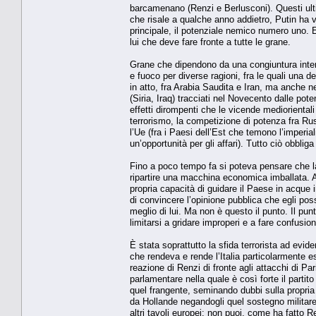
barcamenano (Renzi e Berlusconi). Questi ulti
che risale a qualche anno addietro, Putin ha 
principale, il potenziale nemico numero uno. 
lui che deve fare fronte a tutte le grane.
Grane che dipendono da una congiuntura interna
e fuoco per diverse ragioni, fra le quali una dell
in atto, fra Arabia Saudita e Iran, ma anche nel
(Siria, Iraq) tracciati nel Novecento dalle pot
effetti dirompenti che le vicende mediorientali e
terrorismo, la competizione di potenza fra Rus
l’Ue (fra i Paesi dell’Est che temono l’imperia
un’opportunità per gli affari). Tutto ciò obbliga
Fino a poco tempo fa si poteva pensare che l
ripartire una macchina economica imballata. Ad
propria capacità di guidare il Paese in acque 
di convincere l’opinione pubblica che egli poss
meglio di lui. Ma non è questo il punto. Il pun
limitarsi a gridare improperi e a fare confusion
È stata soprattutto la sfida terrorista ad eviden
che rendeva e rende l’Italia particolarmente e
reazione di Renzi di fronte agli attacchi di 
parlamentare nella quale è così forte il parti
quel frangente, seminando dubbi sulla propria 
da Hollande negandogli quel sostegno militare
altri tavoli europei: non puoi, come ha fatto 