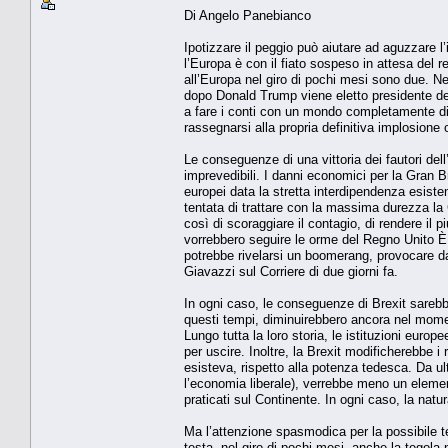
Di Angelo Panebianco
Ipotizzare il peggio può aiutare ad aguzzare l
l’Europa è con il fiato sospeso in attesa del 
all’Europa nel giro di pochi mesi sono due. 
dopo Donald Trump viene eletto presidente degl
a fare i conti con un mondo completamente div
rassegnarsi alla propria definitiva implosione
Le conseguenze di una vittoria dei fautori del
imprevedibili. I danni economici per la Gran 
europei data la stretta interdipendenza esiste
tentata di trattare con la massima durezza l
così di scoraggiare il contagio, di rendere il più
vorrebbero seguire le orme del Regno Unito È
potrebbe rivelarsi un boomerang, provocare d
Giavazzi sul Corriere di due giorni fa.
In ogni caso, le conseguenze di Brexit sarebber
questi tempi, diminuirebbero ancora nel mome
Lungo tutta la loro storia, le istituzioni euro
per uscire. Inoltre, la Brexit modificherebbe
esisteva, rispetto alla potenza tedesca. Da u
l’economia liberale), verrebbe meno un eleme
praticati sul Continente. In ogni caso, la nat
Ma l’attenzione spasmodica per la possibile te
testa, nel giro di pochi mesi, anche la tegol