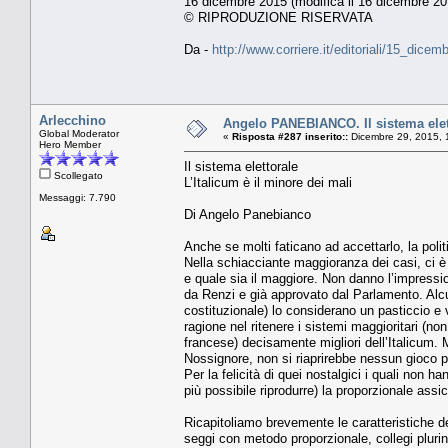
16 dicembre 2015 (modifica il 16 dicembre 20
© RIPRODUZIONE RISERVATA
Da -
http://www.corriere.it/editoriali/15_di
Arlecchino
Angelo PANEBIANCO. Il sistema elett
Global Moderator
«
Risposta #287 inserito::
Dicembre 29, 2015, 
Hero Member
Il sistema elettorale
Scollegato
L’Italicum è il minore dei mali
Messaggi: 7.790
Di Angelo Panebianco
Anche se molti faticano ad accettarlo, la polit
Nella schiacciante maggioranza dei casi, ci è d
e quale sia il maggiore. Non danno l’impressio
da Renzi e già approvato dal Parlamento. Alcuni
costituzionale) lo considerano un pasticcio e 
ragione nel ritenere i sistemi maggioritari (non 
francese) decisamente migliori dell’Italicum. 
Nossignore, non si riaprirebbe nessun gioco 
Per la felicità di quei nostalgici i quali non h
più possibile riprodurre) la proporzionale assic
Ricapitoliamo brevemente le caratteristiche de
seggi con metodo proporzionale, collegi plurin