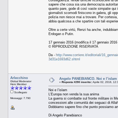
conseguenza: rende difficile riconoscere la di
sapere che cosa sia una democrazia autoritari
quanto pare, gode di così vaste simpatie qui i
giornalisti scomodi finiscono in galera, gli op
polizia non riesce mai a trovare. Per cortesia,
abbia qualcosa a che spartire con tali esperi
Oltre a certe virtù, Renzi ha anche, indubbiame
Erdogan o Putin.
17 gennaio 2016 (modifica il 17 gennaio 2016 
© RIPRODUZIONE RISERVATA
Da -
http://www.corriere.it/editoriali/16_gen
3d31e1693d62.shtml
Arlecchino
Angelo PANEBIANCO. Noi e l’islam 
Global Moderator
«
Risposta #290 inserito::
Aprile 02, 2016, 12:
Hero Member
Noi e l’islam
Scollegato
L’Europa non venda la sua anima
La guerra si combatte sul fronte militare in M
Messaggi: 7.790
concessioni alle comunità dei seguaci di Allah
Dobbiamo sapere fino che punto possiamo and
Di Angelo Panebianco