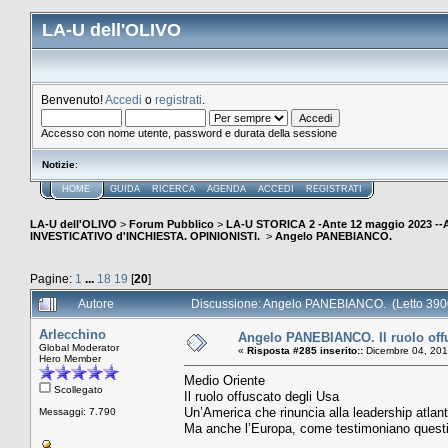
LA-U dell'OLIVO
Benvenuto!
Accedi
o
registrati
.
Accesso con nome utente, password e durata della sessione
Notizie
:
HOME
GUIDA
RICERCA
AGENDA
ACCEDI
REGISTRATI
LA-U dell'OLIVO
>
Forum Pubblico
>
LA-U STORICA 2 -Ante 12 maggio 2023 
INVESTICATIVO d'INCHIESTA. OPINIONISTI.
>
Angelo PANEBIANCO.
Pagine:
1
...
18
19
[
20
]
Autore
Discussione: Angelo PANEBIANCO. (Letto 3900
Arlecchino
Angelo PANEBIANCO. Il ruolo off
Global Moderator
«
Risposta #285 inserito::
Dicembre 04, 201
Hero Member
Medio Oriente
Scollegato
Il ruolo offuscato degli Usa
Un’America che rinuncia alla leadership atlant
Messaggi: 7.790
Ma anche l’Europa, come testimoniano questi 