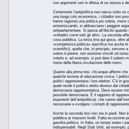
con argomenti seri in difesa di se stessa e del
Certamente l’antipolitica non nasce sotto un 
una lunga crisi economica, i cittadini non poss
hanno ragione) una politica più sobria, meno dis
estremizzando, si abbracciano i peggiori argom
antiparlamentare. Si passa all’illecito quando 
«cittadini come tutti gli altri». La seconda a
cosa pubblica. La terza (ma qui gioca, oltre a
«competenza politica» specifica ma anche le a
scientifici), quelle che, in principio, servono 
volere è potere, non esistono vincoli od ostaco
volerlo e, ad esempio, si può dare il salario
meno della libera circolazione delle merci.
Quanto alla prima tesi, chi-unque affermi che i 
qualche lezione di educazione civica. I politic
politici rappresentano i loro elettori. C’è in 
quale rende il politico eletto diverso dal cittad
democrazia rappresentativa. Deve essere rintu
possibile democrazia. È il rapporto di rapprese
esponenti dell’antipolitica), che vanno dall’i
necessarie a svolgere i compiti di rappresent
Anche la seconda tesi non sta in piedi. Non 
pubblica ai massimi livelli. Fatta eccezione pe
gavetta politica. In Italia, un tempo erano i p
indispensabili. Negli Stati Uniti, ad esempio,