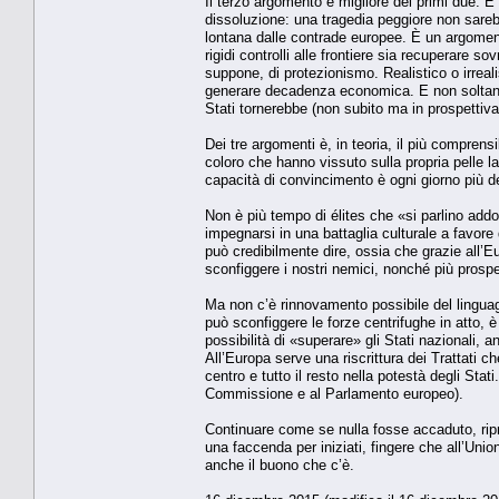
Il terzo argomento è migliore dei primi due. È 
dissoluzione: una tragedia peggiore non sarebb
lontana dalle contrade europee. È un argomento 
rigidi controlli alle frontiere sia recuperare s
suppone, di protezionismo. Realistico o irrea
generare decadenza economica. E non soltanto.
Stati tornerebbe (non subito ma in prospettiva
Dei tre argomenti è, in teoria, il più comprens
coloro che hanno vissuto sulla propria pelle l
capacità di convincimento è ogni giorno più d
Non è più tempo di élites che «si parlino addo
impegnarsi in una battaglia culturale a favore
può credibilmente dire, ossia che grazie all’E
sconfiggere i nostri nemici, nonché più prosperi
Ma non c’è rinnovamento possibile del lingua
può sconfiggere le forze centrifughe in atto, 
possibilità di «superare» gli Stati nazionali, a
All’Europa serve una riscrittura dei Trattati ch
centro e tutto il resto nella potestà degli Stati.
Commissione e al Parlamento europeo).
Continuare come se nulla fosse accaduto, ripr
una faccenda per iniziati, fingere che all’Uni
anche il buono che c’è.