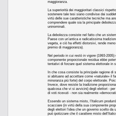
maggioranza.
La superiorità dei maggioritari classici rispet
sostenere tale tesi siano condivise dai suddet
virtù delle sue caratteristiche tecniche ma anc
comprendere quale sia la principale debolezza d
uninominali.
La debolezza consiste nel fatto che un sistem
Paese con un’antica e radicatissima tradizione
vegeta, e ciò ha effetti distorsivi, rende meno
premio di maggioranza).
Nel periodo in cui restò in vigore (1993-2005) 
componente proporzionale residua ebbe potenti 
tentativi di forzare quel sistema elettorale in
In che cosa consiste la principale ragione di 
si abituano ad accettare come «naturale» il f
minoranza più forte) del corpo elettorale. Poic
Invece, dove resiste la tradizione proporzio
qualcosa che vi si avvicini) degli elettori - pe
di voti ricevuti - non sia realmente «democrati
Essendo un sistema misto, l’Italicum produrrà
scacciare (in virtù della sua componente propor
degli elettori l’idea che un governo scelto da
può ipotizzare che il carattere misto dell’Ita