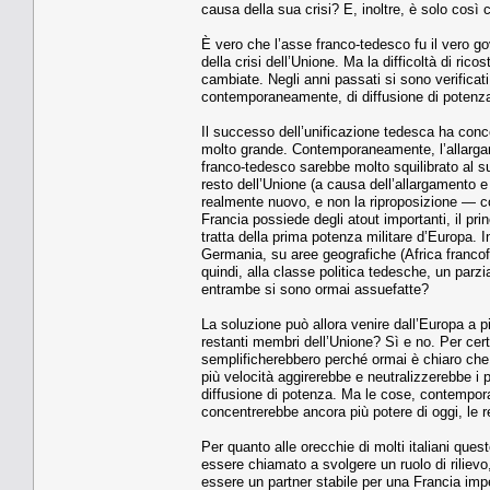
causa della sua crisi? E, inoltre, è solo così 
È vero che l’asse franco-tedesco fu il vero go
della crisi dell’Unione. Ma la difficoltà di ri
cambiate. Negli anni passati si sono verificat
contemporaneamente, di diffusione di potenz
Il successo dell’unificazione tedesca ha conc
molto grande. Contemporaneamente, l’allargame
franco-tedesco sarebbe molto squilibrato al su
resto dell’Unione (a causa dell’allargamento e 
realmente nuovo, e non la riproposizione — 
Francia possiede degli atout importanti, il pri
tratta della prima potenza militare d’Europa. 
Germania, su aree geografiche (Africa francofo
quindi, alla classe politica tedesche, un parz
entrambe si sono ormai assuefatte?
La soluzione può allora venire dall’Europa a p
restanti membri dell’Unione? Sì e no. Per cert
semplificherebbero perché ormai è chiaro che, 
più velocità aggirerebbe e neutralizzerebbe i p
diffusione di potenza. Ma le cose, contempor
concentrerebbe ancora più potere di oggi, le r
Per quanto alle orecchie di molti italiani que
essere chiamato a svolgere un ruolo di rilievo
essere un partner stabile per una Francia imp