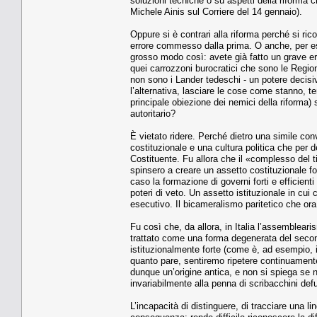
soluzioni tecniche o su aspetti della riforma 
Michele Ainis sul Corriere del 14 gennaio).
Oppure si è contrari alla riforma perché si ri
errore commesso dalla prima. O anche, per ese
grosso modo così: avete già fatto un grave er
quei carrozzoni burocratici che sono le Regio
non sono i Lander tedeschi - un potere decisi
l’alternativa, lasciare le cose come stanno, te
principale obiezione dei nemici della riforma
autoritario?
È vietato ridere. Perché dietro una simile con
costituzionale e una cultura politica che per 
Costituente. Fu allora che il «complesso del ti
spinsero a creare un assetto costituzionale f
caso la formazione di governi forti e efficienti
poteri di veto. Un assetto istituzionale in cui
esecutivo. Il bicameralismo paritetico che ora 
Fu così che, da allora, in Italia l’assemblear
trattato come una forma degenerata del secon
istituzionalmente forte (come è, ad esempio, i
quanto pare, sentiremo ripetere continuamente 
dunque un’origine antica, e non si spiega se 
invariabilmente alla penna di scribacchini def
L’incapacità di distinguere, di tracciare una 