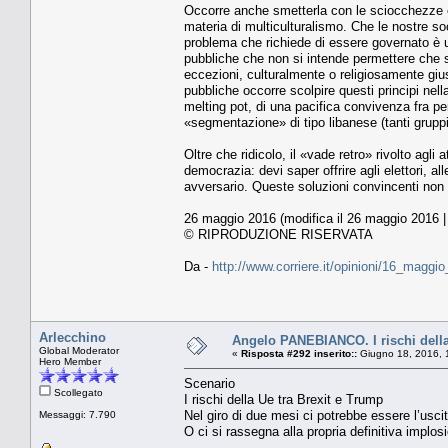
Occorre anche smetterla con le sciocchezze e l
materia di multiculturalismo. Che le nostre so
problema che richiede di essere governato è un
pubbliche che non si intende permettere che s
eccezioni, culturalmente o religiosamente giusti
pubbliche occorre scolpire questi principi nell
melting pot, di una pacifica convivenza fra per
«segmentazione» di tipo libanese (tanti gruppi
Oltre che ridicolo, il «vade retro» rivolto agl
democrazia: devi saper offrire agli elettori, al
avversario. Queste soluzioni convincenti non
26 maggio 2016 (modifica il 26 maggio 2016 |
© RIPRODUZIONE RISERVATA
Da -
http://www.corriere.it/opinioni/16_maggi
Arlecchino
Angelo PANEBIANCO. I rischi della
Global Moderator
«
Risposta #292 inserito::
Giugno 18, 2016, 
Hero Member
Scenario
Scollegato
I rischi della Ue tra Brexit e Trump
Nel giro di due mesi ci potrebbe essere l’usci
Messaggi: 7.790
O ci si rassegna alla propria definitiva implo