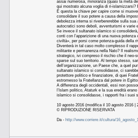
assai numerosa, minoranza (quasi la metà del P
qui mostrato alcuna voglia di ri-islamizzarsi?
È questa la chiave per capire come si muoverà
consolidare il suo potere a causa della impos
debolezza interna si riverbererebbe sulla sua
autocratici sono deboli, avventurismi e varie e
Se invece il sultanato islamico si consoliderà
conti con l’apparizione di una nuova potenza ch
civiltà», per porsi come potenza-guida della r
Diventerà in tal caso molto complesso il rap
militante e permanenza nella Nato? Il realismo
strategico, ivi compreso il rischio che il neo-
sparse sul suo territorio. Al tempo stesso, sa
dell’organizzazione, un Paese che, a quel punt
sultanato islamico si consolidasse, ci sarebb
protettore politico e finanziatore, di quei Fra
estromesso la Fratellanza dal potere in Egitto,
A differenza degli occidentali, essi non posso
l’Islam politico, Ataturk e la sua eredità era
islamico si consolidasse, i rapporti fra i suoi
10 agosto 2016 (modifica il 10 agosto 2016 | 
© RIPRODUZIONE RISERVATA
Da -
http://www.corriere.it/cultura/16_agost