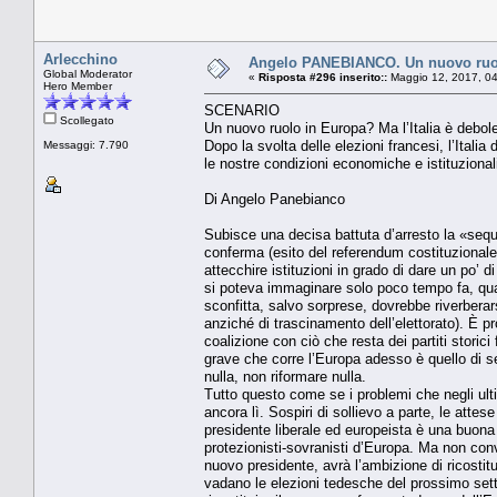
Arlecchino
Angelo PANEBIANCO. Un nuovo ruolo
Global Moderator
«
Risposta #296 inserito::
Maggio 12, 2017, 04
Hero Member
SCENARIO
Scollegato
Un nuovo ruolo in Europa? Ma l’Italia è debol
Dopo la svolta delle elezioni francesi, l’Italia
Messaggi: 7.790
le nostre condizioni economiche e istituzional
Di Angelo Panebianco
Subisce una decisa battuta d’arresto la «sequ
conferma (esito del referendum costituzionale
attecchire istituzioni in grado di dare un po’ d
si poteva immaginare solo poco tempo fa, quan
sconfitta, salvo sorprese, dovrebbe riverberar
anziché di trascinamento dell’elettorato). È 
coalizione con ciò che resta dei partiti storici
grave che corre l’Europa adesso è quello di se
nulla, non riformare nulla.
Tutto questo come se i problemi che negli ult
ancora lì. Sospiri di sollievo a parte, le att
presidente liberale ed europeista è una buona n
protezionisti-sovranisti d’Europa. Ma non con
nuovo presidente, avrà l’ambizione di ricosti
vadano le elezioni tedesche del prossimo sett