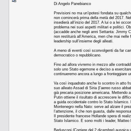
Di Angelo Panebianco
Previsioni no ma un’ipotesi fondata su qualche 
non comincerà prima della metà del 2017. Nel 2
insedierà all’inizio del 2017. A lui o a lei occ
problema nei suoi aspetti militari e politici. 
(accadde anche negli anni Settanta: Jimmy Car
non restituirà all’America, men che mai nelle 
leadership sull’insieme degli alleati.
A meno di eventi così sconvolgenti da far c
democratico o repubblicano.
Fino ad allora vivremo in mezzo alle contraddiz
solo uno Stato egemone e deciso a esercitare l
continueremo ancora a lungo a fronteggiare un
Va così inquadrato anche lo scontro in atto fr
suo alleato Assad di Siria (l’aereo russo abbatt
già precaria posizione americana. Mettendo a 
Putin ottiene il risultato di accrescere le dif
a guida occidentale contro lo Stato Islamico.
Montenegro nella Nato: serve ad alzare il prezzo
l’attenzione, il che non guasta, dalle responsa
Il presidente francese Hollande spera di real
Stato Islamico. E sono molti i leader, Matte
Berlusconi (Corriere del 2 dicembre) auspica 