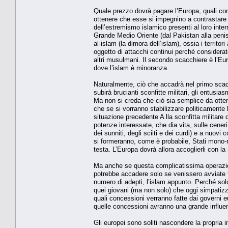
Quale prezzo dovrà pagare l’Europa, quali con
ottenere che esse si impegnino a contrastare l
dell’estremismo islamico presenti al loro inte
Grande Medio Oriente (dal Pakistan alla peniso
al-islam (la dimora dell’islam), ossia i terri
oggetto di attacchi continui perché considerate
altri musulmani. Il secondo scacchiere è l’Europ
dove l’islam è minoranza.
Naturalmente, ciò che accadrà nel primo scac
subirà brucianti sconfitte militari, gli entus
Ma non si creda che ciò sia semplice da ottener
che se si vorranno stabilizzare politicamente 
situazione precedente A lla sconfitta militare
potenze interessate, che dia vita, sulle ceneri
dei sunniti, degli sciiti e dei curdi) e a nuov
si formeranno, come è probabile, Stati mono-re
testa. L’Europa dovrà allora accoglierli con l
Ma anche se questa complicatissima operazion
potrebbe accadere solo se venissero avviate tr
numero di adepti, l’islam appunto. Perché solo
quei giovani (ma non solo) che oggi simpatizz
quali concessioni verranno fatte dai governi eu
quelle concessioni avranno una grande influen
Gli europei sono soliti nascondere la propria i