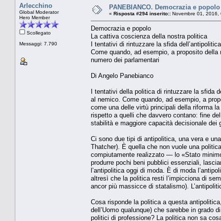
Arlecchino
PANEBIANCO. Democrazia e popolo La
Global Moderator
«
Risposta #294 inserito::
Novembre 01, 2016, 
Hero Member
Democrazia e popolo
Scollegato
La cattiva coscienza della nostra politica
I tentativi di rintuzzare la sfida dell’antipolit
Messaggi: 7.790
Come quando, ad esempio, a proposito della rif
numero dei parlamentari
Di Angelo Panebianco
I tentativi della politica di rintuzzare la sfida
al nemico. Come quando, ad esempio, a proposito
come una delle virtù principali della riforma l
rispetto a quelli che davvero contano: fine del
stabilità e maggiore capacità decisionale dei 
Ci sono due tipi di antipolitica, una vera e un
Thatcher). È quella che non vuole una politi
compiutamente realizzato — lo «Stato minimo»
produrre pochi beni pubblici essenziali, lasci
l’antipolitica oggi di moda. È di moda l’antipol
altresì che la politica resti l’impicciona di s
ancor più massicce di statalismo). L’antipoliti
Cosa risponde la politica a questa antipolitica
dell’Uomo qualunque) che sarebbe in grado di
politici di professione? La politica non sa cos