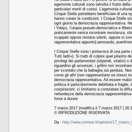
egemonie culturali sono talvolta il frutto del
particolari meriti di costui. L’egemonia cultural
Cinque Stelle potrebbero beneficiare di una eg
hanno creato le condizioni. I Cinque Stelle st
ogni giorno la democrazia rappresentativa. Nel
i Vdays, l’utopia pseudo-democratica e illiber
praticamente senza incontrare resistenza, sfe
scappati oppure restano silenti, oppure si sono
rappresentativa appunto) pensando, puerilmen
I Cinque Stelle sono i portavoce di una parte
Tutti ladri»). Si tratti di colpire quel pilastr
privilegi dei parlamentari (stipendi, vitalizi) 
riguardino gli avversari, i grillini non incontr
per scontato che la battaglia sia perduta. Nes
come gli altri (non rappresentano se stessi ma 
democrazia rappresentativa. Ad essere malizi
politica è particolarmente debilitata e fragile,
cospirazioni, ci limitiamo a constatare la diff
nefandezze della democrazia rappresentativa c
forse a durare
7 marzo 2017 (modifica il 7 marzo 2017 | 20:
© RIPRODUZIONE RISERVATA
Da -
http://www.corriere.it/opinioni/17_marzo