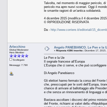
Talvolta, nel momento di maggior pericolo, di 
pericolo ma apre nuovi scenari. Oggi il mondo 
le smarrite ragioni di un’antica solidarietà.
4 dicembre 2015 (modifica il 4 dicembre 2015 
© RIPRODUZIONE RISERVATA
Da -
http://www.corriere.it/editoriali/15_di
Arlecchino
Angelo PANEBIANCO. Le Pen e la Ue
Global Moderator
«
Risposta #286 inserito::
Dicembre 17, 2015,
Hero Member
Le Pen e la Ue
Scollegato
Il segnale francese all’Europa
L’Europa che ci serve, e che può sconfiggere 
Messaggi: 7.790
Di Angelo Panebianco
Gli elettori hanno fermato la corsa del Front
che, preoccupati per le sorti dell’Europa, tira
chance di arrivare al ballottaggio alle Preside
e che senza un rinnovamento di linguaggi e di
Bastava ascoltare i discorsi del primo ministro 
del Fronte, richiami ai valori della «Républi