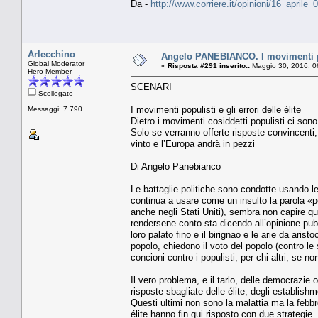
Da -
http://www.corriere.it/opinioni/16_apri
Arlecchino
Angelo PANEBIANCO. I movimenti popu
Global Moderator
«
Risposta #291 inserito::
Maggio 30, 2016, 0
Hero Member
SCENARI
Scollegato
I movimenti populisti e gli errori delle élite
Messaggi: 7.790
Dietro i movimenti cosiddetti populisti ci sono
Solo se verranno offerte risposte convincenti, 
vinto e l’Europa andrà in pezzi
Di Angelo Panebianco
Le battaglie politiche sono condotte usando le
continua a usare come un insulto la parola «pop
anche negli Stati Uniti), sembra non capire q
rendersene conto sta dicendo all’opinione pubbl
loro palato fino e il birignao e le arie da aristo
popolo, chiedono il voto del popolo (contro le 
concioni contro i populisti, per chi altri, se 
Il vero problema, e il tarlo, delle democrazie
risposte sbagliate delle élite, degli establish
Questi ultimi non sono la malattia ma la febbr
élite hanno fin qui risposto con due strategie.