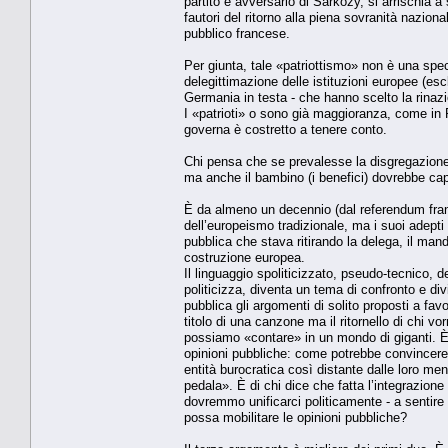
partito e avversario di Sarkozy, si arrischia a
fautori del ritorno alla piena sovranità naziona
pubblico francese.
Per giunta, tale «patriottismo» non è una spec
delegittimazione delle istituzioni europee (es
Germania in testa - che hanno scelto la rinazi
I «patrioti» o sono già maggioranza, come in 
governa è costretto a tenere conto.
Chi pensa che se prevalesse la disgregazione 
ma anche il bambino (i benefici) dovrebbe capi
È da almeno un decennio (dal referendum franc
dell’europeismo tradizionale, ma i suoi adepti 
pubblica che stava ritirando la delega, il man
costruzione europea.
Il linguaggio spoliticizzato, pseudo-tecnico, 
politicizza, diventa un tema di confronto e di
pubblica gli argomenti di solito proposti a favo
titolo di una canzone ma il ritornello di chi 
possiamo «contare» in un mondo di giganti. È 
opinioni pubbliche: come potrebbe convincere l
entità burocratica così distante dalle loro men
pedala». È di chi dice che fatta l’integrazion
dovremmo unificarci politicamente - a sentire 
possa mobilitare le opinioni pubbliche?