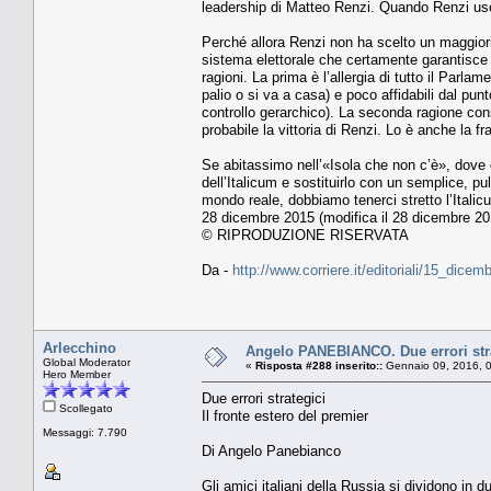
leadership di Matteo Renzi. Quando Renzi usci
Perché allora Renzi non ha scelto un maggiorit
sistema elettorale che certamente garantisce 
ragioni. La prima è l’allergia di tutto il Parlam
palio o si va a casa) e poco affidabili dal punt
controllo gerarchico). La seconda ragione cons
probabile la vittoria di Renzi. Lo è anche la 
Se abitassimo nell’«Isola che non c’è», dove 
dell’Italicum e sostituirlo con un semplice, p
mondo reale, dobbiamo tenerci stretto l’Italic
28 dicembre 2015 (modifica il 28 dicembre 20
© RIPRODUZIONE RISERVATA
Da -
http://www.corriere.it/editoriali/15_di
Arlecchino
Angelo PANEBIANCO. Due errori strat
Global Moderator
«
Risposta #288 inserito::
Gennaio 09, 2016, 
Hero Member
Due errori strategici
Scollegato
Il fronte estero del premier
Messaggi: 7.790
Di Angelo Panebianco
Gli amici italiani della Russia si dividono in du