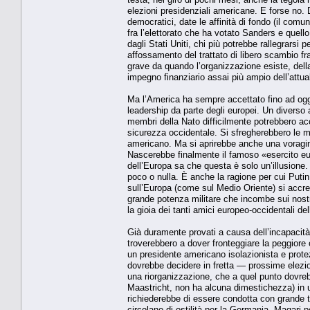
elezioni presidenziali americane. E forse no. D
democratici, date le affinità di fondo (il com
fra l’elettorato che ha votato Sanders e quell
dagli Stati Uniti, chi più potrebbe rallegrarsi 
affossamento del trattato di libero scambio fra 
grave da quando l’organizzazione esiste, della
impegno finanziario assai più ampio dell’attu
Ma l’America ha sempre accettato fino ad oggi
leadership da parte degli europei. Un diverso 
membri della Nato difficilmente potrebbero ac
sicurezza occidentale. Si sfregherebbero le m
americano. Ma si aprirebbe anche una voragin
Nascerebbe finalmente il famoso «esercito eur
dell’Europa sa che questa è solo un’illusione.
poco o nulla. È anche la ragione per cui Puti
sull’Europa (come sul Medio Oriente) si accre
grande potenza militare che incombe sui nostri 
la gioia dei tanti amici europeo-occidentali de
Già duramente provati a causa dell’incapacità d
troverebbero a dover fronteggiare la peggiore 
un presidente americano isolazionista e protez
dovrebbe decidere in fretta — prossime elezi
una riorganizzazione, che a quel punto dovreb
Maastricht, non ha alcuna dimestichezza) in u
richiederebbe di essere condotta con grande tat
circolano di ostilità per la Germania. Magari 