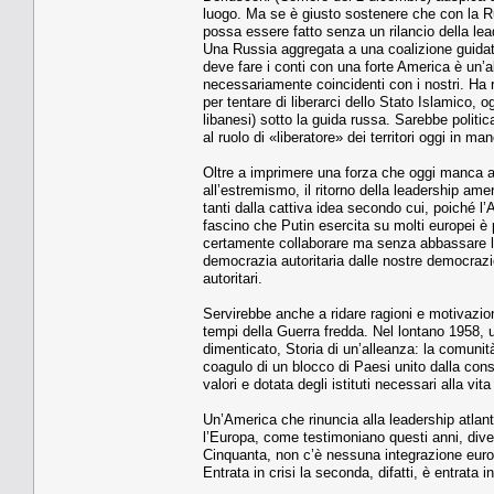
luogo. Ma se è giusto sostenere che con la Ru
possa essere fatto senza un rilancio della le
Una Russia aggregata a una coalizione guidat
deve fare i conti con una forte America è un’al
necessariamente coincidenti con i nostri. Ha 
per tentare di liberarci dello Stato Islamico, o
libanesi) sotto la guida russa. Sarebbe polit
al ruolo di «liberatore» dei territori oggi in
Oltre a imprimere una forza che oggi manca al
all’estremismo, il ritorno della leadership ame
tanti dalla cattiva idea secondo cui, poiché l’A
fascino che Putin esercita su molti europei è 
certamente collaborare ma senza abbassare la 
democrazia autoritaria dalle nostre democrazie
autoritari.
Servirebbe anche a ridare ragioni e motivazio
tempi della Guerra fredda. Nel lontano 1958, u
dimenticato, Storia di un’alleanza: la comunità
coagulo di un blocco di Paesi unito dalla con
valori e dotata degli istituti necessari alla vita
Un’America che rinuncia alla leadership atlan
l’Europa, come testimoniano questi anni, dive
Cinquanta, non c’è nessuna integrazione europe
Entrata in crisi la seconda, difatti, è entrata i