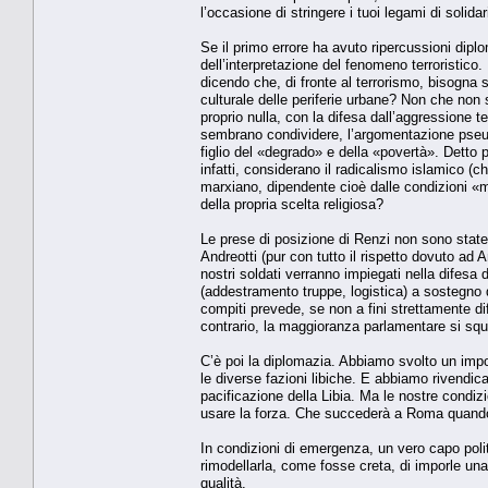
l’occasione di stringere i tuoi legami di solida
Se il primo errore ha avuto ripercussioni diplo
dell’interpretazione del fenomeno terroristico
dicendo che, di fronte al terrorismo, bisogna 
culturale delle periferie urbane? Non che non
proprio nulla, con la difesa dall’aggressione t
sembrano condividere, l’argomentazione pseud
figlio del «degrado» e della «povertà». Detto 
infatti, considerano il radicalismo islamico (c
marxiano, dipendente cioè dalle condizioni «m
della propria scelta religiosa?
Le prese di posizione di Renzi non sono stat
Andreotti (pur con tutto il rispetto dovuto ad 
nostri soldati verranno impiegati nella difes
(addestramento truppe, logistica) a sostegno 
compiti prevede, se non a fini strettamente di
contrario, la maggioranza parlamentare si squ
C’è poi la diplomazia. Abbiamo svolto un impor
le diverse fazioni libiche. E abbiamo rivendic
pacificazione della Libia. Ma le nostre condiz
usare la forza. Che succederà a Roma quando arr
In condizioni di emergenza, un vero capo polit
rimodellarla, come fosse creta, di imporle un
qualità.