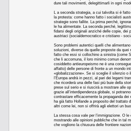
dure tali movimenti, delegittimarli in ogni mo
L a seconda strategia, a cui talvolta si è fatt
la protesta: come hanno fatto i socialisti aus
strategie sono fallite. La prima perché, ignora
le ha alimentate. La seconda perché, legittima
fidarsi degli originali anziché delle copie, dei
austriaci (socialdemocratico e cristiano - soc
Sono problemi autentici quelli che alimentano 
soluzioni, diverse da quelle proposte da quei m
fatto che essi si collochino a sinistra (come 
che li accomuna, il loro minimo comun denomin
cosiddetto antieuropeismo ne è una conseguenz
affatto) delle persone di fronte a un mondo in
«globalizzazione». Se si sceglie il silenzio o i
l’Europa andrà in pezzi, al pari dei legami tr
che ricorderà una delle fasi più buie della st
prese sul serio e si riuscirà a mostrare alle 
grazie all’interdipendenza globale, si potranno
contrastare efficacemente la propaganda dei 
ha già fatto Hollande a proposito del trattato d
altri come lei, non si offrirà agli elettori un b
La stessa cosa vale per l’immigrazione. O le c
mostrando alle opinioni pubbliche che in tal
che vogliono la chiusura delle frontiere naziona