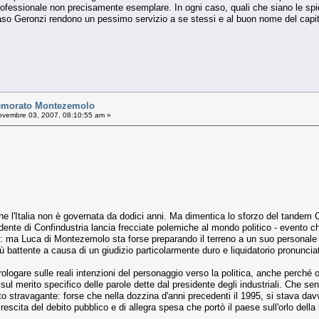
ofessionale non precisamente esemplare. In ogni caso, quali che siano le spie
 caso Geronzi rendono un pessimo servizio a se stessi e al buon nome del capit
emorato Montezemolo
vembre 03, 2007, 08:10:55 am »
che l'Italia non è governata da dodici anni. Ma dimentica lo sforzo del tandem 
ente di Confindustria lancia frecciate polemiche al mondo politico - evento ch
: ma Luca di Montezemolo sta forse preparando il terreno a un suo personale im
iù battente a causa di un giudizio particolarmente duro e liquidatorio pronunci
strologare sulle reali intenzioni del personaggio verso la politica, anche perché 
sul merito specifico delle parole dette dal presidente degli industriali. Che sen
o stravagante: forse che nella dozzina d'anni precedenti il 1995, si stava dav
crescita del debito pubblico e di allegra spesa che portò il paese sull'orlo de