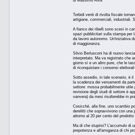
di Massimo Riva
Torbidi venti di rivolta fiscale tor
artigiane, commerciali, industriali. 
A fianco dei ribelli sono scesi in ca
spazi pubblicitari sulla stampa per l
da lavoro autonomo. Un'iniziativa da
di maggioranza.
Silvio Berlusconi ha di nuovo lancia
interpretato. Ma va registrato che a
giorno sì e un altro pure, che le ta
di riconquistare i consensi elettoral
Sotto assedio, in tale scenario, è il
la scadenza dei versamenti da parte 
settore: mossa probabilmente utile 
revisione degli studi di settore è a
vanvera) da mesi risulterebbe in pra
Cosicché, alla fine, uno scambio po
derelitti che sopravvivono con una 
attorno al 20 per cento del prodotto
Ma di che stupirsi? L'accumulo di un
prepotenza e all'arroganza di chi pro