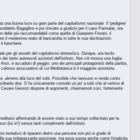
ta una buona luce su gran parte del capitalismo nazionale Il 'pedigree'
siddetto Bagaglino e poi rinviato a giudizio per il caso Parmalat, ora
 delle più raccomandabili come quella di Gianpiero Fiorani, il
e il medesimo reato di bancarotta in tutte le sue declinazioni:
 il banchiere.
e per gli assetti del capitalismo domestico. Dunque, era lecito
i tanto autorevoli azionisti dell'istituto. Non s'è mossa una foglia:
nzi, è accaduto di peggio: uno dei principali protagonisti della partita,
l colosso assicurativo di cui Mediobanca è il maggiore azionista.
le, almeno alla luce del sole. Possibile che nessuno si renda conto
e soltanto due. O fa cinicamente comodo un po' a tutti che al vertice di
o Cesare Geronzi dispone di argomenti, chiamiamoli così, fortemente
editarsi affermando di essere stato a suo tempo sollecitato per la
(lui sì!) senza tanti complimenti dall'istituto.
 tentativo di ripararsi dietro una persona non più in grado di
ella sua imbarazzante posizione, ma essa suona anche come l'implicita