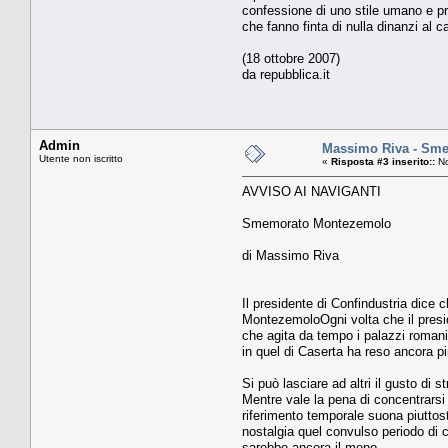
confessione di uno stile umano e pr
che fanno finta di nulla dinanzi al
(18 ottobre 2007)
da repubblica.it
Admin
Massimo Riva - Sm
Utente non iscritto
«
Risposta #3 inserito::
No
AVVISO AI NAVIGANTI
Smemorato Montezemolo
di Massimo Riva
Il presidente di Confindustria dice 
MontezemoloOgni volta che il presid
che agita da tempo i palazzi romani
in quel di Caserta ha reso ancora p
Si può lasciare ad altri il gusto di 
Mentre vale la pena di concentrarsi 
riferimento temporale suona piuttost
nostalgia quel convulso periodo di 
sarebbe ancora il meno.