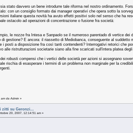
sia stato davvero un bene introdurre tale riforma nel nostro ordinamento. Fors
alo: con un consiglio formato dai manager operativi che opera sotto la sorvegl
rsioni italiane questa novità ha avuto effetti positivi solo nel senso che ha re
pale ostacolo ad operazioni di concentrazione o fusione fra società:
mpio, le nozze fra Intesa e Sanpaolo se il numeroso parentado di vertice dei due
o di gestione? E ancora: il riassetto di Mediobanca, conseguente al suddetto m
 i posti a disposizione fra così tanti contendenti? Interrogativi retorici che p
 alle ristrutturazioni societarie siano alla fine scaricati sull'intera platea degli
 dei robusti compensi che i vertici delle società per azioni si assegnano sovente 
ale rischia di esasperare i termini di un problema non marginale per la credibili
rgenti.
02 am da Admin
»
 zitti su Geronzi...
ttobre 20, 2007, 12:14:51 am »