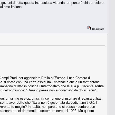
gazioni di tutta questa incresciosa vicenda, un punto è chiaro: coloro
alismo italiano.
Registrato
Ciampi-Prodi per agganciare l'Italia all'Europa Luca Cordero di
e si ripete con una certa assiduità - riprende slancio un tormentone
pegno diretto in politica? Interrogativo che la sua più recente sortita
ato nell'occasione: "Questo paese non è governato da dodici anni".
oggi un simile esercizio rischia comunque di risultare di scarsa utilità.
so ha aver detto che l'Italia non è governata da dodici anni? Già il
vero tanto meglio? In realtà, non pare che si possa ricordare con
lla bancarotta nel drammatico settembre nero del 1992. Ma questo