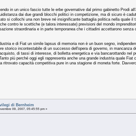
ttendo in un unico fascio tutte le erbe governative dal primo gabinetto Prodi a
uidistanza dai due grandi blocchi politici in competizione, ma di sicuro è cadut
ato si collochi una non breve né insignificante battaglia politica nella quale i
 contro le scettiche (e talora interessate) previsioni del mondo imprenditoriale
sazione straordinaria e in parte temporanea che i cittadini accettarono senza c
ndustria e di Fiat un simile lapsus di memoria non è un buon segno, indipendent
ore storico incontestabile di un successo dell'opera di governo, in mancanza del
 d'acquisto, di tassi di interesse, di bolletta energetica e via bancarottando ne
nto più perché oggi egli rappresenta anche una grande industria quale Fiat che,
ha ritrovato capacità competitiva pure in una stagione di moneta forte. Davvero
vilegi di Bernheim
vembre 09, 2007, 05:45:55 pm »