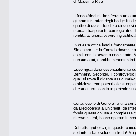
di Massimo Riva
Il fondo Algebris ha sferrato un at
gli amministratori degli hedge fund
quattro di questi fondi su cinque si
mercati trasparenti, ben regolati e d
rendita azionaria ovvero ingiustificab
In questa ottica lascia francamente s
Sia chiaro: se la Consob dovesse acc
colpiti con la severità necessaria. 
consumatori, sarebbe almeno altrett
Esse riguardano essenzialmente due 
Bernheim. Secondo, il controverso m
quali si trova il gigante assicurativ
ambizioso, con potenti alleati coperti
difesa di un'italianità in pericolo s
Certo, quello di Generali è una sort
da Mediobanca a Unicredit, da Intes
fonda questa chiusa e complessa cup
riservatissimi, hanno operato in nom
Del tutto grottesca, in questo panora
soltanto a fare soldi e in fretta! Ma 