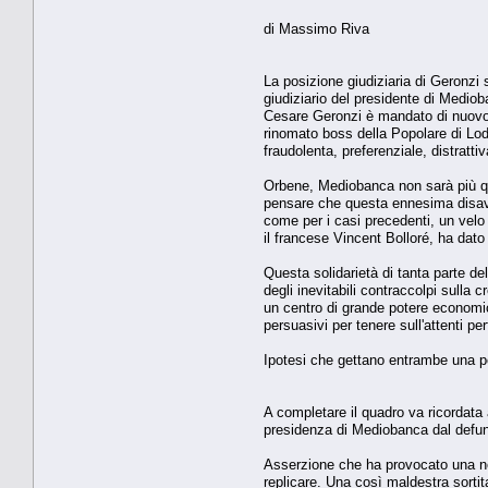
di Massimo Riva
La posizione giudiziaria di Geronzi 
giudiziario del presidente di Mediob
Cesare Geronzi è mandato di nuovo d
rinomato boss della Popolare di Lod
fraudolenta, preferenziale, distratt
Orbene, Mediobanca non sarà più qu
pensare che questa ennesima disavve
come per i casi precedenti, un velo 
il francese Vincent Bolloré, ha dato
Questa solidarietà di tanta parte d
degli inevitabili contraccolpi sulla 
un centro di grande potere economi
persuasivi per tenere sull'attenti pe
Ipotesi che gettano entrambe una pe
A completare il quadro va ricordata
presidenza di Mediobanca dal defunt
Asserzione che ha provocato una net
replicare. Una così maldestra sort