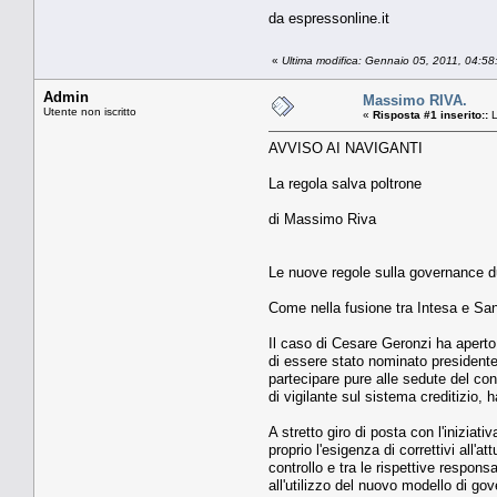
da espressonline.it
«
Ultima modifica: Gennaio 05, 2011, 04:5
Admin
Massimo RIVA.
Utente non iscritto
«
Risposta #1 inserito::
L
AVVISO AI NAVIGANTI
La regola salva poltrone
di Massimo Riva
Le nuove regole sulla governance dual
Come nella fusione tra Intesa e San
Il caso di Cesare Geronzi ha aperto 
di essere stato nominato presidente 
partecipare pure alle sedute del co
di vigilante sul sistema creditizio, 
A stretto giro di posta con l'inizia
proprio l'esigenza di correttivi all'a
controllo e tra le rispettive respons
all'utilizzo del nuovo modello di go