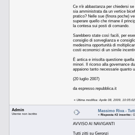
Ce n'è abbastanza per chiedersi se 
sia amministrata da un vertice bicef
pratico? Nelle sue (finora poche) ve
superare quello che rimane il princi
la contesa sui posti di comando.
Sarebbero state così facili, per ese
consiglio di sorveglianza e consigli
medesima opportunità di moltiplicare
costi economici di un simile incentivo
È antica e irrisolta questione quella
minori. Il ricorso alla governance du
appaiono tanto necessarie quanto u
(20 luglio 2007)
da espresso.repubblica.it
«
Ultima modifica: Aprile 08, 2009, 10:05:
Admin
Massimo Riva - Tutti
Utente non iscritto
«
Risposta #2 inserito::
O
AVVISO AI NAVIGANTI
Tutti zitti su Geronzi