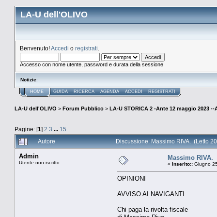
LA-U dell'OLIVO
Benvenuto!
Accedi
o
registrati
.
Accesso con nome utente, password e durata della sessione
Notizie
:
HOME
GUIDA
RICERCA
AGENDA
ACCEDI
REGISTRATI
LA-U dell'OLIVO
>
Forum Pubblico
>
LA-U STORICA 2 -Ante 12 maggio 2023 
Pagine: [
1
]
2
3
...
15
Autore
Discussione: Massimo RIVA. (Letto 20
Admin
Massimo RIVA.
Utente non iscritto
«
inserito::
Giugno 25
OPINIONI
AVVISO AI NAVIGANTI
Chi paga la rivolta fiscale