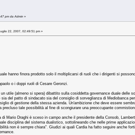
8:47 pm da Admin
»
uglio 22, 2007, 02:49:51 pm »
e hanno finora prodotto solo il moltiplicarsi di ruoli che i dirigenti si possono
paolo o i doppi ruoli di Cesare Geronzi.
un utile (almeno si spera) dibattito sulla cosiddetta governance duale delle s
sia del patto di sindacato sia del consiglio di sorveglianza di Mediobanca per
nsiglio di gestione della stessa azienda. Un'ambizione che deve essere sembrat
ha precluso tale possibilità al fine di scongiurare una preoccupante commistione di
tiva di Mario Draghi è sceso in campo anche il presidente della Consob, Lambert
ttuale disciplina del sistema dualistico, sottolineando che nelle prime applicazio
abilità non è sempre chiara". Giudizi ai quali Cardia ha fatto seguire anche forti
vernance.