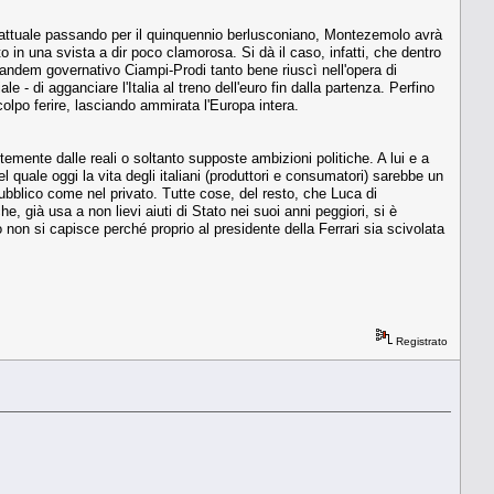
ll'attuale passando per il quinquennio berlusconiano, Montezemolo avrà
o in una svista a dir poco clamorosa. Si dà il caso, infatti, che dentro
l tandem governativo Ciampi-Prodi tanto bene riuscì nell'opera di
 - di agganciare l'Italia al treno dell'euro fin dalla partenza. Perfino
olpo ferire, lasciando ammirata l'Europa intera.
emente dalle reali o soltanto supposte ambizioni politiche. A lui e a
 quale oggi la vita degli italiani (produttori e consumatori) sarebbe un
l pubblico come nel privato. Tutte cose, del resto, che Luca di
 già usa a non lievi aiuti di Stato nei suoi anni peggiori, si è
 non si capisce perché proprio al presidente della Ferrari sia scivolata
Registrato