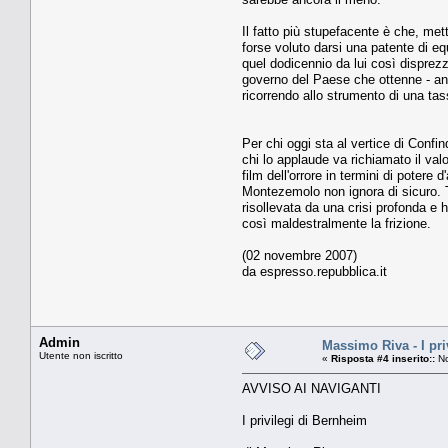
Il fatto più stupefacente è che, me
forse voluto darsi una patente di eq
quel dodicennio da lui così disprezz
governo del Paese che ottenne - anche
ricorrendo allo strumento di una tas
Per chi oggi sta al vertice di Confi
chi lo applaude va richiamato il val
film dell'orrore in termini di potere
Montezemolo non ignora di sicuro. Ta
risollevata da una crisi profonda e 
così maldestralmente la frizione.
(02 novembre 2007)
da espresso.repubblica.it
Admin
Massimo Riva - I pri
Utente non iscritto
«
Risposta #4 inserito::
No
AVVISO AI NAVIGANTI
I privilegi di Bernheim