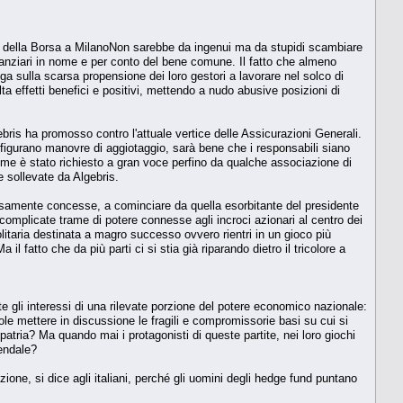
zzo della Borsa a MilanoNon sarebbe da ingenui ma da stupidi scambiare
nanziari in nome e per conto del bene comune. Il fatto che almeno
nga sulla scarsa propensione dei loro gestori a lavorare nel solco di
lta effetti benefici e positivi, mettendo a nudo abusive posizioni di
gebris ha promosso contro l'attuale vertice delle Assicurazioni Generali.
onfigurano manovre di aggiotaggio, sarà bene che i responsabili siano
 come è stato richiesto a gran voce perfino da qualche associazione di
 sollevate da Algebris.
iosamente concesse, a cominciare da quella esorbitante del presidente
complicate trame di potere connesse agli incroci azionari al centro dei
solitaria destinata a magro successo ovvero rientri in un gioco più
il fatto che da più parti ci si stia già riparando dietro il tricolore a
te gli interessi di una rilevate porzione del potere economico nazionale:
e mettere in discussione le fragili e compromissorie basi su cui si
tria? Ma quando mai i protagonisti di queste partite, nei loro giochi
iendale?
zione, si dice agli italiani, perché gli uomini degli hedge fund puntano