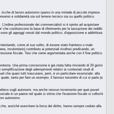
t, ricche di lavoro autonomo sparso in una miriade di piccole imprese
nsensi e solidarietà sia sul terreno tecnico sia su quello politico.
nti. L'ordine professionale dei commercialisti si è spinto ad acquistare
e' che costituiscono la base di riferimento per la tassazione dei redditi
sono gli appoggi venuti dal mondo politico, d'opposizione e addirittura
 protestando, come al suo solito, di essere stato frainteso o male
a, involontario) contributo ai potenziali rivoltosi predicando, un
pressione fiscale. Tesi che viene argomentata anche con il fine politico
 protesta. Una prima concessione è già stata fatta rinviando di 20 giorni
semplificazione degli adempimenti relativi ai contestati studi di
l che quasi tutti trascurano, però, è un particolare essenziale: alla
quale, tanto per fare un esempio, il famoso tesoretto di cui si parla (a
 prelievo sugli autonomi, ma anche nessun incremento per quei poveri
ciale in un paese nel quale si stima che l'evasione fiscale si collochi
avoro autonomo.
che, anziché esercitare la forza del diritto, hanno sempre ceduto alla