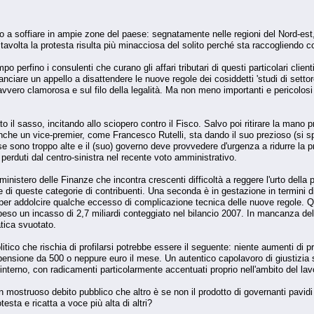
nano a soffiare in ampie zone del paese: segnatamente nelle regioni del Nord-es
Stavolta la protesta risulta più minacciosa del solito perché sta raccogliendo co
mpo perfino i consulenti che curano gli affari tributari di questi particolari clie
anciare un appello a disattendere le nuove regole dei cosiddetti 'studi di settor
vvero clamorosa e sul filo della legalità. Ma non meno importanti e pericolosi 
to il sasso, incitando allo sciopero contro il Fisco. Salvo poi ritirare la mano
nche un vice-premier, come Francesco Rutelli, sta dando il suo prezioso (si sper
sse sono troppo alte e il (suo) governo deve provvedere d'urgenza a ridurre la 
i perduti dal centro-sinistra nel recente voto amministrativo.
 ministero delle Finanze che incontra crescenti difficoltà a reggere l'urto della
di queste categorie di contribuenti. Una seconda è in gestazione in termini di 
per addolcire qualche eccesso di complicazione tecnica delle nuove regole. Que
ppeso un incasso di 2,7 miliardi conteggiato nel bilancio 2007. In mancanza del 
tica svuotato.
litico che rischia di profilarsi potrebbe essere il seguente: niente aumenti di
pensione da 500 o neppure euro il mese. Un autentico capolavoro di giustizia so
 interno, con radicamenti particolarmente accentuati proprio nell'ambito del l
 mostruoso debito pubblico che altro è se non il prodotto di governanti pavidi 
testa e ricatta a voce più alta di altri?