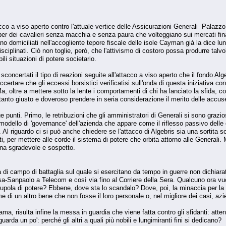
tacco a viso aperto contro l'attuale vertice delle Assicurazioni Generali Pala
 per dei cavalieri senza macchia e senza paura che volteggiano sui mercati fi
ano domiciliati nell'accogliente tepore fiscale delle isole Cayman già la dice lu
isciplinati. Ciò non toglie, però, che l'attivismo di costoro possa produrre talvo
ili situazioni di potere societario.
concertati il tipo di reazioni seguite all'attacco a viso aperto che il fondo Al
ertare che gli eccessi borsistici verificatisi sull'onda di questa iniziativa c
Ma, oltre a mettere sotto la lente i comportamenti di chi ha lanciato la sfida,
anto giusto e doveroso prendere in seria considerazione il merito delle accuse
punti. Primo, le retribuzioni che gli amministratori di Generali si sono graz
odello di 'governance' dell'azienda che appare come il riflesso passivo delle 
o. Al riguardo ci si può anche chiedere se l'attacco di Algebris sia una sortita 
, per mettere alle corde il sistema di potere che orbita attorno alle Generali. Ma 
uona sgradevole e sospetto.
a di campo di battaglia sul quale si esercitano da tempo in guerre non dichiara
a-Sanpaolo a Telecom e così via fino al Corriere della Sera. Qualcuno ora vuol
ola di potere? Ebbene, dove sta lo scandalo? Dove, poi, la minaccia per la pa
e di un altro bene che non fosse il loro personale o, nel migliore dei casi, az
ma, risulta infine la messa in guardia che viene fatta contro gli sfidanti: atten
guarda un po': perché gli altri a quali più nobili e lungimiranti fini si dedicano?