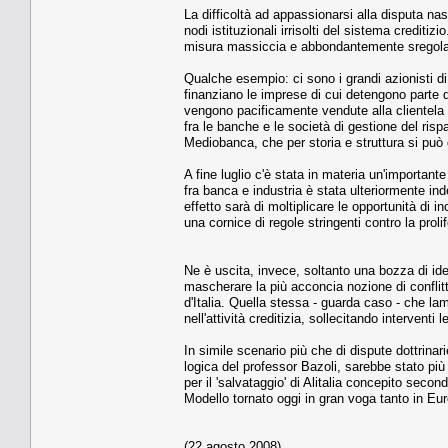
La difficoltà ad appassionarsi alla disputa na
nodi istituzionali irrisolti del sistema creditiz
misura massiccia e abbondantemente sregola
Qualche esempio: ci sono i grandi azionisti di
finanziano le imprese di cui detengono parte de
vengono pacificamente vendute alla clientela da
fra le banche e le società di gestione del rispa
Mediobanca, che per storia e struttura si può
A fine luglio c'è stata in materia un'importante 
fra banca e industria è stata ulteriormente ind
effetto sarà di moltiplicare le opportunità di i
una cornice di regole stringenti contro la prol
Ne è uscita, invece, soltanto una bozza di iden
mascherare la più acconcia nozione di conflitt
d'Italia. Quella stessa - guarda caso - che la
nell'attività creditizia, sollecitando interventi
In simile scenario più che di dispute dottrinar
logica del professor Bazoli, sarebbe stato più
per il 'salvataggio' di Alitalia concepito secon
Modello tornato oggi in gran voga tanto in Eur
(22 agosto 2008)