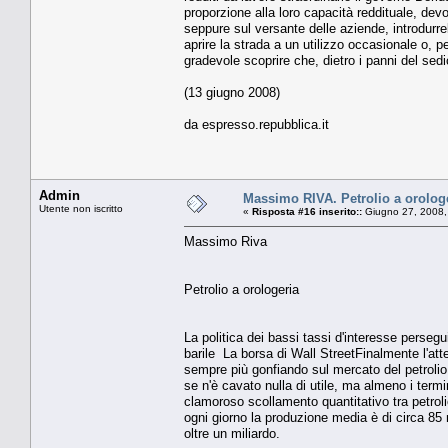
proporzione alla loro capacità reddituale, devo
seppure sul versante delle aziende, introdurre
aprire la strada a un utilizzo occasionale o, p
gradevole scoprire che, dietro i panni del sed
(13 giugno 2008)
da espresso.repubblica.it
Admin
Massimo RIVA. Petrolio a orolog
Utente non iscritto
«
Risposta #16 inserito::
Giugno 27, 2008,
Massimo Riva
Petrolio a orologeria
La politica dei bassi tassi d'interesse perseg
barile La borsa di Wall StreetFinalmente l'att
sempre più gonfiando sul mercato del petrolio
se n'è cavato nulla di utile, ma almeno i termi
clamoroso scollamento quantitativo tra petroli
ogni giorno la produzione media è di circa 85 
oltre un miliardo.