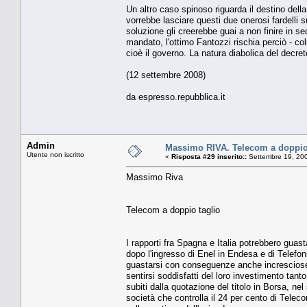
Un altro caso spinoso riguarda il destino della 
vorrebbe lasciare questi due onerosi fardelli s
soluzione gli creerebbe guai a non finire in sed
mandato, l'ottimo Fantozzi rischia perciò - colmo
cioè il governo. La natura diabolica del decre
(12 settembre 2008)
da espresso.repubblica.it
Admin
Massimo RIVA. Telecom a doppio
Utente non iscritto
«
Risposta #29 inserito::
Settembre 19, 200
Massimo Riva
Telecom a doppio taglio
I rapporti fra Spagna e Italia potrebbero guast
dopo l'ingresso di Enel in Endesa e di Telefoni
guastarsi con conseguenze anche incresciose. I
sentirsi soddisfatti del loro investimento tant
subiti dalla quotazione del titolo in Borsa, ne
società che controlla il 24 per cento di Telec