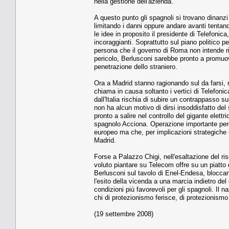
nella gestione dell'azienda.
A questo punto gli spagnoli si trovano dinanzi 
limitando i danni oppure andare avanti tentand
le idee in proposito il presidente di Telefonica,
incoraggianti. Soprattutto sul piano politico p
persona che il governo di Roma non intende ri
pericolo, Berlusconi sarebbe pronto a promuover
penetrazione dello straniero.
Ora a Madrid stanno ragionando sul da farsi, 
chiama in causa soltanto i vertici di Telefon
dall'Italia rischia di subire un contrappasso s
non ha alcun motivo di dirsi insoddisfatto de
pronto a salire nel controllo del gigante elett
spagnolo Acciona. Operazione importante perc
europeo ma che, per implicazioni strategiche 
Madrid.
Forse a Palazzo Chigi, nell'esaltazione del r
voluto piantare su Telecom offre su un piatto d
Berlusconi sul tavolo di Enel-Endesa, bloccand
l'esito della vicenda a una marcia indietro de
condizioni più favorevoli per gli spagnoli. Il
chi di protezionismo ferisce, di protezionismo
(19 settembre 2008)