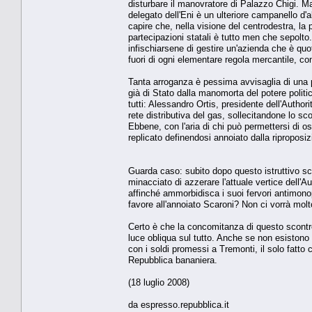
disturbare il manovratore di Palazzo Chigi. Ma 
delegato dell'Eni è un ulteriore campanello d'a
capire che, nella visione del centrodestra, la 
partecipazioni statali è tutto men che sepolto.
infischiarsene di gestire un'azienda che è quota
fuori di ogni elementare regola mercantile, cont
Tanta arroganza è pessima avvisaglia di una p
già di Stato dalla manomorta del potere politi
tutti: Alessandro Ortis, presidente dell'Authori
rete distributiva del gas, sollecitandone lo 
Ebbene, con l'aria di chi può permettersi di os
replicato definendosi annoiato dalla riproposi
Guarda caso: subito dopo questo istruttivo sca
minacciato di azzerare l'attuale vertice dell'
affinché ammorbidisca i suoi fervori antimonop
favore all'annoiato Scaroni? Non ci vorrà molt
Certo è che la concomitanza di questo scontro c
luce obliqua sul tutto. Anche se non esistono e
con i soldi promessi a Tremonti, il solo fatto 
Repubblica bananiera.
(18 luglio 2008)
da espresso.repubblica.it