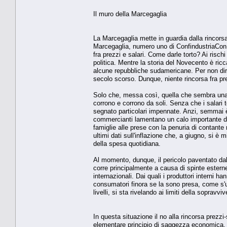
Il muro della Marcegaglia
La Marcegaglia mette in guardia dalla rincors
Marcegaglia, numero uno di ConfindustriaCon t
fra prezzi e salari. Come darle torto? Ai rischi
politica. Mentre la storia del Novecento è ric
alcune repubbliche sudamericane. Per non dire d
secolo scorso. Dunque, niente rincorsa fra pre
Solo che, messa così, quella che sembra una sol
corrono e corrono da soli. Senza che i salar
segnato particolari impennate. Anzi, semmai è
commercianti lamentano un calo importante del
famiglie alle prese con la penuria di contante 
ultimi dati sull'inflazione che, a giugno, si 
della spesa quotidiana.
Al momento, dunque, il pericolo paventato dalla
corre principalmente a causa di spinte esterne: 
internazionali. Dai quali i produttori interni h
consumatori finora se la sono presa, come s'us
livelli, si sta rivelando ai limiti della sopravvi
In questa situazione il no alla rincorsa prezzi
elementare principio di saggezza economica. 