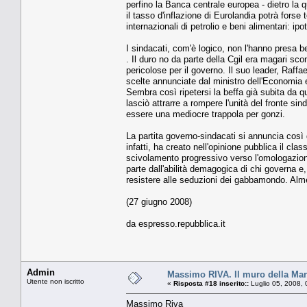
perfino la Banca centrale europea - dietro la 
il tasso d'inflazione di Eurolandia potrà forse
internazionali di petrolio e beni alimentari:
I sindacati, com'è logico, non l'hanno presa b
. Il duro no da parte della Cgil era magari sco
pericolose per il governo. Il suo leader, Raffae
scelte annunciate dal ministro dell'Economia 
Sembra così ripetersi la beffa già subita da 
lasciò attrarre a rompere l'unità del fronte sind
essere una mediocre trappola per gonzi.
La partita governo-sindacati si annuncia così 
infatti, ha creato nell'opinione pubblica il clas
scivolamento progressivo verso l'omologazione
parte dall'abilità demagogica di chi governa e,
resistere alle seduzioni dei gabbamondo. Almen
(27 giugno 2008)
da espresso.repubblica.it
Admin
Massimo RIVA. Il muro della Mar
Utente non iscritto
«
Risposta #18 inserito::
Luglio 05, 2008, 
Massimo Riva