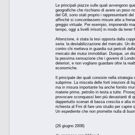
Le principali piazze sulle quali avvengono que
geografiche che rischiano di avere un peso no
del G8, sono stati proprio i rappresentanti del
affinché si concordassero misure atte a frenar
greggio virtuale. Per esempio, imponendo magg
tempo, oggi a livelli irrisori) in modo da tener 
Attenzione, è stata la tesi opposta dalla copp
seria: la destabilizzazione del mercato. Un di
contro chi metteva in guardia sui pericoli della
mercato dei mutui immobiliari. Dunque, un di
la pessima sensazione che i governi di Londra 
deteriori, e non vogliano guardare oltre la rea
economiche.
Il principale dei quali consiste nella strategi
subprime. La miscela delle forti iniezioni di l
ma in misura importante ha anche fornito muniz
materie prime, petrolio in testa a tutte. Prose
provocare sconquassi ben più devastanti di qu
dappertutto scenari di bassa crescita e alta i
richiesta al Fmi di fare uno studio per capire q
Un espediente che non promette nulla di buon
(26 giugno 2008)