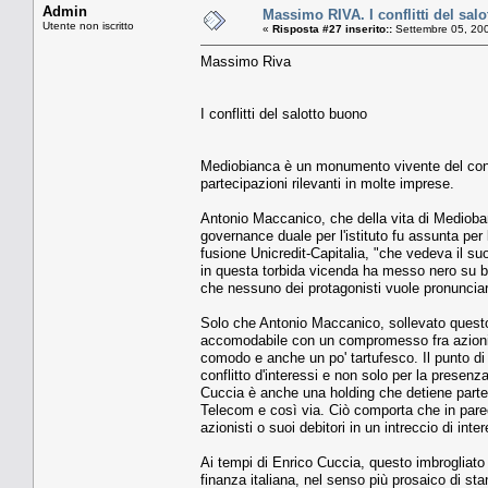
Admin
Massimo RIVA. I conflitti del sal
Utente non iscritto
«
Risposta #27 inserito::
Settembre 05, 200
Massimo Riva
I conflitti del salotto buono
Mediobianca è un monumento vivente del conflitt
partecipazioni rilevanti in molte imprese.
Antonio Maccanico, che della vita di Medioban
governance duale per l'istituto fu assunta per 
fusione Unicredit-Capitalia, "che vedeva il s
in questa torbida vicenda ha messo nero su b
che nessuno dei protagonisti vuole pronunciare: 
Solo che Antonio Maccanico, sollevato questo p
accomodabile con un compromesso fra azionis
comodo e anche un po' tartufesco. Il punto d
conflitto d'interessi e non solo per la presenza 
Cuccia è anche una holding che detiene parteci
Telecom e così via. Ciò comporta che in pare
azionisti o suoi debitori in un intreccio di in
Ai tempi di Enrico Cuccia, questo imbrogliato 
finanza italiana, nel senso più prosaico di st