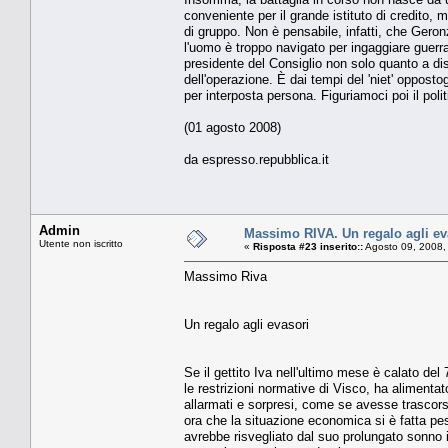
conveniente per il grande istituto di credito, 
di gruppo. Non è pensabile, infatti, che Gero
l'uomo è troppo navigato per ingaggiare guerra 
presidente del Consiglio non solo quanto a d
dell'operazione. È dai tempi del 'niet' oppost
per interposta persona. Figuriamoci poi il polit
(01 agosto 2008)
da espresso.repubblica.it
Admin
Massimo RIVA. Un regalo agli ev
Utente non iscritto
«
Risposta #23 inserito::
Agosto 09, 2008,
Massimo Riva
Un regalo agli evasori
Se il gettito Iva nell'ultimo mese è calato d
le restrizioni normative di Visco, ha alimentat
allarmati e sorpresi, come se avesse trascorso
ora che la situazione economica si è fatta pes
avrebbe risvegliato dal suo prolungato sonno in