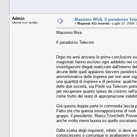
Admin
Massimo RIVA. Il paradosso Tel
Utente non iscritto
«
Risposta #21 inserito::
Luglio 27, 2008, 
Massimo Riva
Il paradosso Telecom
Dopo tre anni arrivano le prime conclusioni sulle
magistrati hanno escluso ogni addebito nei con
investigazioni illegali realizzate dall'interno 
alcune delle quali appaiono davvero paradossal
amministrativa delle imprese per non aver vigi
una quantità di imprese e di persone: qualche 
delle due società, sia Pirelli sia Telecom potre
per recuperare quanto speso da costoro nell'att
come frutto del reato di appropriazione indebit
Già questa doppia parte in commedia lascia perp
Fatto sta che questa sovrapposizione di ruoli h
gruppo: il presidente, Marco Tronchetti Prover
anche molto meno buona su quello societario
Dalla scelta degli inquirenti, infatti, si deve
conoscessero o comunque si avallassero le inve