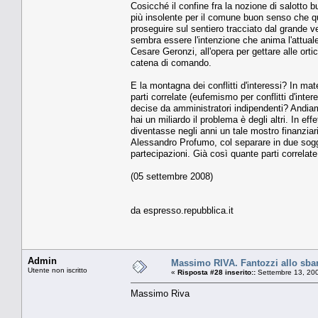
Cosicché il confine fra la nozione di salotto 
più insolente per il comune buon senso che qu
proseguire sul sentiero tracciato dal grande 
sembra essere l'intenzione che anima l'attual
Cesare Geronzi, all'opera per gettare alle orti
catena di comando.
E la montagna dei conflitti d'interessi? In ma
parti correlate (eufemismo per conflitti d'inte
decise da amministratori indipendenti? Andiam
hai un miliardo il problema è degli altri. In e
diventasse negli anni un tale mostro finanzi
Alessandro Profumo, col separare in due sogge
partecipazioni. Già così quante parti correlat
(05 settembre 2008)
da espresso.repubblica.it
Admin
Massimo RIVA. Fantozzi allo sba
Utente non iscritto
«
Risposta #28 inserito::
Settembre 13, 200
Massimo Riva