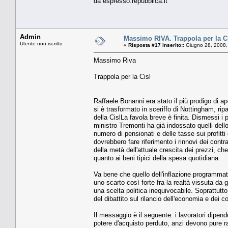
da espresso.repubblica.it
Admin
Massimo RIVA. Trappola per la C
Utente non iscritto
«
Risposta #17 inserito::
Giugno 28, 2008,
Massimo Riva
Trappola per la Cisl
Raffaele Bonanni era stato il più prodigo di ap
si è trasformato in sceriffo di Nottingham, ri
della CislLa favola breve è finita. Dismessi i
ministro Tremonti ha già indossato quelli dello
numero di pensionati e delle tasse sui profitti 
dovrebbero fare riferimento i rinnovi dei contr
della metà dell'attuale crescita dei prezzi, che
quanto ai beni tipici della spesa quotidiana.
Va bene che quello dell'inflazione programmata
uno scarto così forte fra la realtà vissuta da
una scelta politica inequivocabile. Soprattut
del dibattito sul rilancio dell'economia e dei 
Il messaggio è il seguente: i lavoratori dipen
potere d'acquisto perduto, anzi devono pure ra