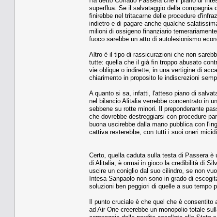
Ha detto Corrado Passera che il piano di Intes
superflua. Se il salvataggio della compagnia 
finirebbe nel tritacarne delle procedure d'infr
indietro e di pagare anche qualche salatissima
milioni di ossigeno finanziario temerariamente
fuoco sarebbe un atto di autolesionismo econ
Altro è il tipo di rassicurazioni che non sare
tutte: quella che il già fin troppo abusato cont
vie oblique o indirette, in una vertigine di 
chiarimento in proposito le indiscrezioni sempr
A quanto si sa, infatti, l'atteso piano di sal
nel bilancio Alitalia verrebbe concentrato in u
sebbene su rotte minori. Il preponderante pa
che dovrebbe destreggiarsi con procedure para
buona uscirebbe dalla mano pubblica con l'ingr
cattiva resterebbe, con tutti i suoi oneri micid
Certo, quella caduta sulla testa di Passera è u
di Alitalia, è ormai in gioco la credibilità di
uscire un coniglio dal suo cilindro, se non vuol
Intesa-Sanpaolo non sono in grado di escogitare
soluzioni ben peggiori di quelle a suo tempo p
Il punto cruciale è che quel che è consentito a
ad Air One creerebbe un monopolio totale sul