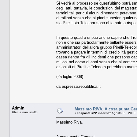
Si vedrà al processo se quest'ultimo potrà smo
degli atti, tuttavia, le conclusioni dei magistr
termini tali per cui alcuni dipendenti potevano
di milioni senza che ai piani superiori qualcu
sia Pirelli sia Telecom sono chiamate a rispo
In questo quadro si può anche capire che Tro
non è che sia particolarmente brillante essers
amministratori dell'allora gruppo Pirelli-Telec
trovano a pagare in termini di credibilità ges
cassa rientra fra gli incidenti che possono ca
milioni nel corso di anni senza che al vertice 
azionisti di Pirelli e Telecom potrebbero aver
(25 luglio 2008)
da espresso.repubblica.it
Admin
Massimo RIVA. A cosa punta Ge
Utente non iscritto
«
Risposta #22 inserito::
Agosto 02, 2008,
Massimo Riva.
A cosa punta Geronzi