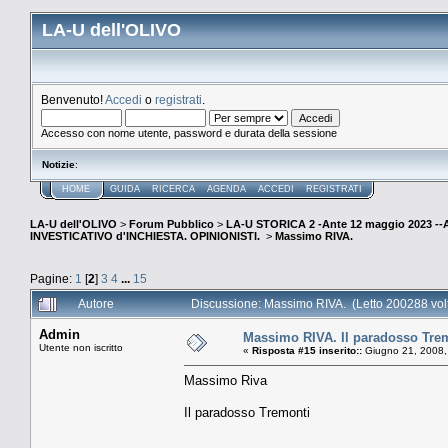
LA-U dell'OLIVO
Benvenuto!
Accedi
o
registrati
.
Accesso con nome utente, password e durata della sessione
Notizie
:
HOME
GUIDA
RICERCA
AGENDA
ACCEDI
REGISTRATI
LA-U dell'OLIVO
>
Forum Pubblico
>
LA-U STORICA 2 -Ante 12 maggio 2023 
INVESTICATIVO d'INCHIESTA. OPINIONISTI.
>
Massimo RIVA.
Pagine:
1
[
2
]
3
4
...
15
Autore
Discussione: Massimo RIVA. (Letto 200288 vol
Admin
Massimo RIVA. Il paradosso Tre
Utente non iscritto
«
Risposta #15 inserito::
Giugno 21, 2008,
Massimo Riva
Il paradosso Tremonti