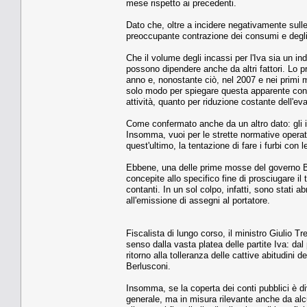
mese rispetto ai precedenti.
Dato che, oltre a incidere negativamente sulle
preoccupante contrazione dei consumi e degli 
Che il volume degli incassi per l'Iva sia un in
possono dipendere anche da altri fattori. Lo p
anno e, nonostante ciò, nel 2007 e nei primi me
solo modo per spiegare questa apparente contr
attività, quanto per riduzione costante dell'ev
Come confermato anche da un altro dato: gli i
Insomma, vuoi per le strette normative opera
quest'ultimo, la tentazione di fare i furbi con l
Ebbene, una delle prime mosse del governo Be
concepite allo specifico fine di prosciugare il 
contanti. In un sol colpo, infatti, sono stati abr
all'emissione di assegni al portatore.
Fiscalista di lungo corso, il ministro Giulio
senso dalla vasta platea delle partite Iva: dal
ritorno alla tolleranza delle cattive abitudini
Berlusconi.
Insomma, se la coperta dei conti pubblici è di
generale, ma in misura rilevante anche da alc