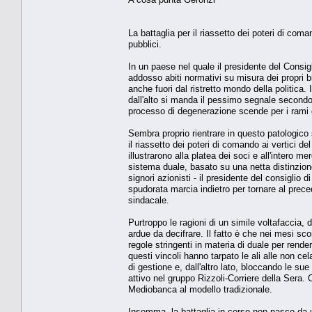
La battaglia per il riassetto dei poteri di co
pubblici.
In un paese nel quale il presidente del Consig
addosso abiti normativi su misura dei propri 
anche fuori dal ristretto mondo della politica
dall'alto si manda il pessimo segnale secondo c
processo di degenerazione scende per i rami del
Sembra proprio rientrare in questo patologico
il riassetto dei poteri di comando ai vertici de
illustrarono alla platea dei soci e all'intero m
sistema duale, basato su una netta distinzione 
signori azionisti - il presidente del consigli
spudorata marcia indietro per tornare al prece
sindacale.
Purtroppo le ragioni di un simile voltafaccia
ardue da decifrare. Il fatto è che nei mesi scor
regole stringenti in materia di duale per render
questi vincoli hanno tarpato le ali alle non cel
di gestione e, dall'altro lato, bloccando le sue
attivo nel gruppo Rizzoli-Corriere della Sera.
Mediobanca al modello tradizionale.
Insomma, la battaglia in corso non nasce da un