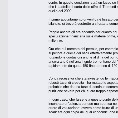
cento. In queste condizioni sarà un lusso se l'
che il castello di carta delle cifre di Tremonti
quello del 2009.
Il primo appuntamento di verifica è fissato pe
bilancio, si troverà costretto a sfruttarla com
Peggio ancora gli sta andando per quanto rigua
speculazione finanziaria sulle materie prime,
millennio.
Ora che sul mercato del petrolio, per esempio,
superiore a quella dei barili effettivamente prod
forzando le quotazioni anche al di là del pun
ancora alto è nell'aria il grido tremontiano del
rapidamente da quota 150 fino a meno di 120 do
L'onda recessiva che sta investendo le maggior
robusti tassi di crescita - ha mutato le aspett
probabile che da una fase di continue scomme
punizione severa per chi si era troppo espost
In ogni caso, che farsene a questo punto del
incontrato un'udienza cortese ma scettica nei
errore di valutazione: ovvero come frutto di una
scaricare ogni colpa dei guai economici che i