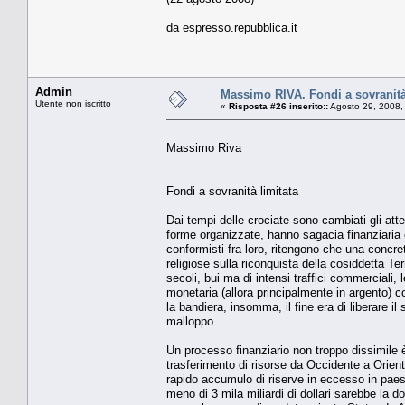
da espresso.repubblica.it
Admin
Massimo RIVA. Fondi a sovranità
Utente non iscritto
«
Risposta #26 inserito::
Agosto 29, 2008,
Massimo Riva
Fondi a sovranità limitata
Dai tempi delle crociate sono cambiati gli att
forme organizzate, hanno sagacia finanziaria 
conformisti fra loro, ritengono che una concr
religiose sulla riconquista della cosiddetta Te
secoli, bui ma di intensi traffici commercial
monetaria (allora principalmente in argento) co
la bandiera, insomma, il fine era di liberare il
malloppo.
Un processo finanziario non troppo dissimile 
trasferimento di risorse da Occidente a Oriente 
rapido accumulo di riserve in eccesso in paes
meno di 3 mila miliardi di dollari sarebbe la do