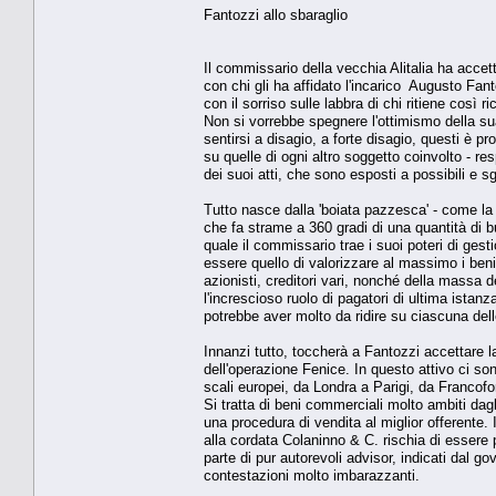
Fantozzi allo sbaraglio
Il commissario della vecchia Alitalia ha accett
con chi gli ha affidato l'incarico Augusto Fa
con il sorriso sulle labbra di chi ritiene così 
Non si vorrebbe spegnere l'ottimismo della su
sentirsi a disagio, a forte disagio, questi è pr
su quelle di ogni altro soggetto coinvolto - res
dei suoi atti, che sono esposti a possibili e s
Tutto nasce dalla 'boiata pazzesca' - come la 
che fa strame a 360 gradi di una quantità di b
quale il commissario trae i suoi poteri di ges
essere quello di valorizzare al massimo i beni 
azionisti, creditori vari, nonché della massa d
l'increscioso ruolo di pagatori di ultima ista
potrebbe aver molto da ridire su ciascuna del
Innanzi tutto, toccherà a Fantozzi accettare la
dell'operazione Fenice. In questo attivo ci s
scali europei, da Londra a Parigi, da Francofo
Si tratta di beni commerciali molto ambiti dag
una procedura di vendita al miglior offerente.
alla cordata Colaninno & C. rischia di essere p
parte di pur autorevoli advisor, indicati dal g
contestazioni molto imbarazzanti.