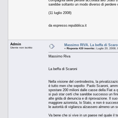
compagnia delle perdite accollata allo Stato s
sarebbe soltanto un modo diverso di perdere 
(11 luglio 2008)
da espresso.repubblica.it
Admin
Massimo RIVA. La beffa di Scaro
Utente non iscritto
«
Risposta #20 inserito::
Luglio 20, 2008, 
Massimo Riva
La beffa di Scaroni
Nella visione del centrodestra, la privatizzazio
è tutto men che sepolto Paolo Scaroni, ammin
spostare 200 milioni dalle casse della Fiat a 
si può star certi che sarebbe successo un fini
alte grida di denuncia e di riprovazione. Il s
maggiore azionista, lo Stato, e non è success
le autorità di vigilanza alzassero almeno un s
Va bene che si vive in un paese nel quale il te