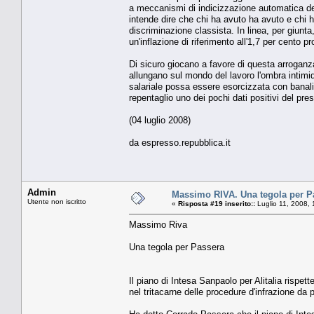
a meccanismi di indicizzazione automatica del
intende dire che chi ha avuto ha avuto e chi h
discriminazione classista. In linea, per giunt
un'inflazione di riferimento all'1,7 per cento p
Di sicuro giocano a favore di questa arroganza
allungano sul mondo del lavoro l'ombra intimid
salariale possa essere esorcizzata con banali
repentaglio uno dei pochi dati positivi del p
(04 luglio 2008)
da espresso.repubblica.it
Admin
Massimo RIVA. Una tegola per P
Utente non iscritto
«
Risposta #19 inserito::
Luglio 11, 2008,
Massimo Riva
Una tegola per Passera
Il piano di Intesa Sanpaolo per Alitalia rispett
nel tritacarne delle procedure d'infrazione da p