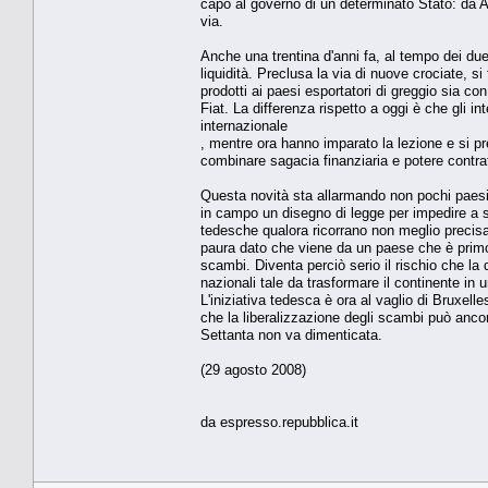
capo al governo di un determinato Stato: da A
via.
Anche una trentina d'anni fa, al tempo dei due 
liquidità. Preclusa la via di nuove crociate, si
prodotti ai paesi esportatori di greggio sia con
Fiat. La differenza rispetto a oggi è che gli i
internazionale
, mentre ora hanno imparato la lezione e si p
combinare sagacia finanziaria e potere contra
Questa novità sta allarmando non pochi paesi
in campo un disegno di legge per impedire a so
tedesche qualora ricorrano non meglio precisa
paura dato che viene da un paese che è primo
scambi. Diventa perciò serio il rischio che la 
nazionali tale da trasformare il continente in
L'iniziativa tedesca è ora al vaglio di Bruxell
che la liberalizzazione degli scambi può ancora
Settanta non va dimenticata.
(29 agosto 2008)
da espresso.repubblica.it