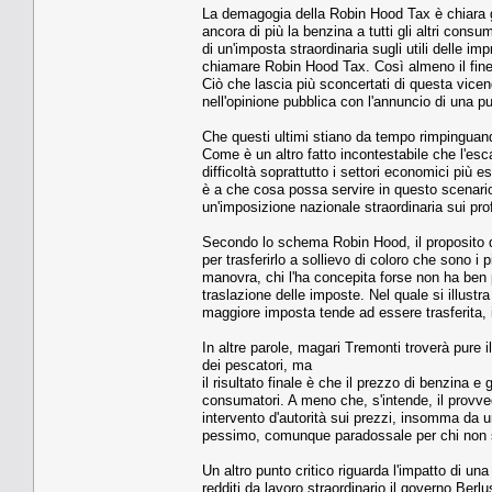
La demagogia della Robin Hood Tax è chiara g
ancora di più la benzina a tutti gli altri cons
di un'imposta straordinaria sugli utili delle im
chiamare Robin Hood Tax. Così almeno il fine
Ciò che lascia più sconcertati di questa vicen
nell'opinione pubblica con l'annuncio di una pun
Che questi ultimi stiano da tempo rimpinguando 
Come è un altro fatto incontestabile che l'escal
difficoltà soprattutto i settori economici più 
è a che cosa possa servire in questo scenario,
un'imposizione nazionale straordinaria sui profi
Secondo lo schema Robin Hood, il proposito do
per trasferirlo a sollievo di coloro che sono i p
manovra, chi l'ha concepita forse non ha ben p
traslazione delle imposte. Nel quale si illus
maggiore imposta tende ad essere trasferita, in
In altre parole, magari Tremonti troverà pure i
dei pescatori, ma
il risultato finale è che il prezzo di benzina e 
consumatori. A meno che, s'intende, il provve
intervento d'autorità sui prezzi, insomma da 
pessimo, comunque paradossale per chi non si 
Un altro punto critico riguarda l'impatto di un
redditi da lavoro straordinario il governo Berlu