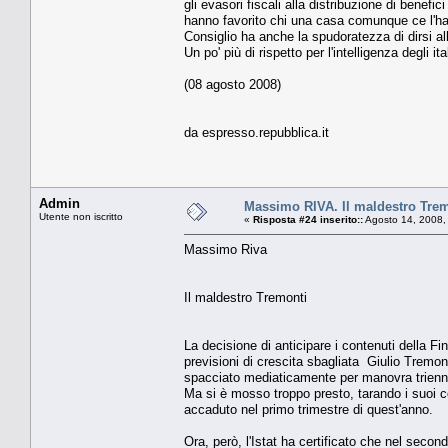
gli evasori fiscali alla distribuzione di benefic
hanno favorito chi una casa comunque ce l'ha
Consiglio ha anche la spudoratezza di dirsi a
Un po' più di rispetto per l'intelligenza degli i
(08 agosto 2008)
da espresso.repubblica.it
Admin
Massimo RIVA. Il maldestro Tre
Utente non iscritto
«
Risposta #24 inserito::
Agosto 14, 2008,
Massimo Riva
Il maldestro Tremonti
La decisione di anticipare i contenuti della F
previsioni di crescita sbagliata Giulio Tremo
spacciato mediaticamente per manovra triennale
Ma si è mosso troppo presto, tarando i suoi c
accaduto nel primo trimestre di quest'anno.
Ora, però, l'Istat ha certificato che nel secon