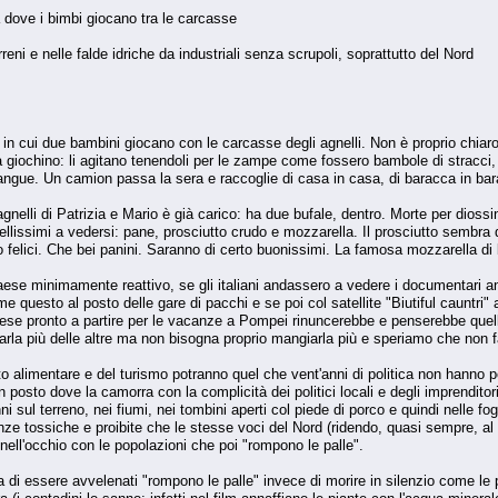
dove i bimbi giocano tra le carcasse
rreni e nelle falde idriche da industriali senza scrupoli, soprattutto del Nord
", in cui due bambini giocano con le carcasse degli agnelli. Non è proprio chiar
ra giochino: li agitano tenendoli per le zampe come fossero bambole di stracci, 
ngue. Un camion passa la sera e raccoglie di casa in casa, di baracca in baracca
i agnelli di Patrizia e Mario è già carico: ha due bufale, dentro. Morte per dio
bellissimi a vedersi: pane, prosciutto crudo e mozzarella. Il prosciutto sembra di
 felici. Che bei panini. Saranno di certo buonissimi. La famosa mozzarella d
n paese minimamente reattivo, se gli italiani andassero a vedere i documentar
me questo al posto delle gare di pacchi e se poi col satellite "Biutiful caunt
ese pronto a partire per le vacanze a Pompei rinuncerebbe e penserebbe quell
la più delle altre ma non bisogna proprio mangiarla più e speriamo che non f
to alimentare e del turismo potranno quel che vent'anni di politica non hanno 
 posto dove la camorra con la complicità dei politici locali e degli imprenditori
ni sul terreno, nei fiumi, nei tombini aperti col piede di porco e quindi nelle fo
tanze tossiche e proibite che le stesse voci del Nord (ridendo, quasi sempre, a
nell'occhio con le popolazioni che poi "rompono le palle".
 di essere avvelenati "rompono le palle" invece di morire in silenzio come le 