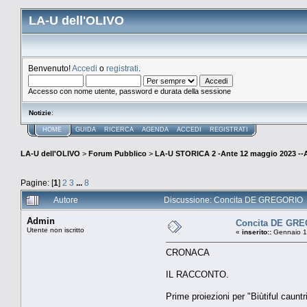
LA-U dell'OLIVO
Benvenuto!
Accedi
o
registrati
.
Accesso con nome utente, password e durata della sessione
Notizie
:
HOME
GUIDA
RICERCA
AGENDA
ACCEDI
REGISTRATI
LA-U dell'OLIVO
>
Forum Pubblico
>
LA-U STORICA 2 -Ante 12 maggio 2023 
Pagine: [
1
]
2
3
...
8
Autore
Discussione: Concita DE GREGORIO (
Admin
Concita DE GR
Utente non iscritto
«
inserito::
Gennaio 15
CRONACA
IL RACCONTO.
Prime proiezioni per "Biùtiful caun