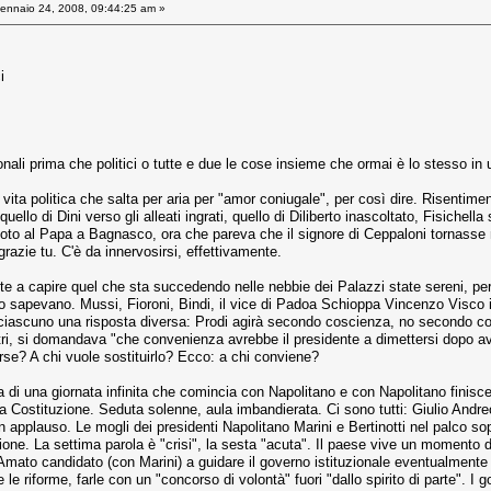
nnaio 24, 2008, 09:44:25 am »
i
sonali prima che politici o tutte e due le cose insieme che ormai è lo stesso in 
vita politica che salta per aria per "amor coniugale", per così dire. Risentimenti 
ello di Dini verso gli alleati ingrati, quello di Diliberto inascoltato, Fisichella 
oto al Papa a Bagnasco, ora che pareva che il signore di Ceppaloni tornasse 
 grazie tu. C'è da innervosirsi, effettivamente.
ite a capire quel che sta succedendo nelle nebbie dei Palazzi state sereni, p
lo sapevano. Mussi, Fioroni, Bindi, il vice di Padoa Schioppa Vincenzo Visco int
ciascuno una risposta diversa: Prodi agirà secondo coscienza, no secondo con
stri, si domandava "che convenienza avrebbe il presidente a dimettersi dopo a
orse? A chi vuole sostituirlo? Ecco: a chi conviene?
ca di una giornata infinita che comincia con Napolitano e con Napolitano finis
lla Costituzione. Seduta solenne, aula imbandierata. Ci sono tutti: Giulio And
 applauso. Le mogli dei presidenti Napolitano Marini e Bertinotti nel palco sopra i
ne. La settima parola è "crisi", la sesta "acuta". Il paese vive un momento di 
Amato candidato (con Marini) a guidare il governo istituzionale eventualmente p
 le riforme, farle con un "concorso di volontà" fuori "dallo spirito di parte". I