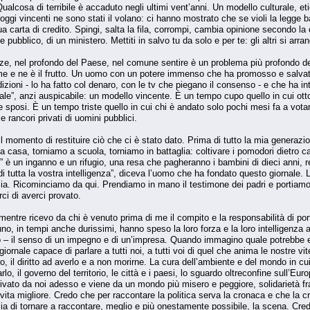
ualcosa di terribile è accaduto negli ultimi vent’anni. Un modello culturale, eti
ggi vincenti ne sono stati il volano: ci hanno mostrato che se violi la legge 
ua carta di credito. Spingi, salta la fila, corrompi, cambia opinione secondo la
 pubblico, di un ministero. Mettiti in salvo tu da solo e per te: gli altri si arr
nze, nel profondo del Paese, nel comune sentire è un problema più profondo d
ime e ne è il frutto. Un uomo con un potere immenso che ha promosso e salva
ioni - lo ha fatto col denaro, con le tv che piegano il consenso - e che ha inta
”, anzi auspicabile: un modello vincente. È un tempo cupo quello in cui otto 
e sposi. È un tempo triste quello in cui chi è andato solo pochi mesi fa a vota
 rancori privati di uomini pubblici.
il momento di restituire ciò che ci è stato dato. Prima di tutto la mia generazi
 casa, torniamo a scuola, torniamo in battaglia: coltivare i pomodori dietro ca
” è un inganno e un rifugio, una resa che pagheranno i bambini di dieci anni, re
i tutta la vostra intelligenza”, diceva l’uomo che ha fondato questo giornale. 
izia. Ricominciamo da qui. Prendiamo in mano il testimone dei padri e portiamo
ci di averci provato.
entre ricevo da chi è venuto prima di me il compito e la responsabilità di port
uno, in tempi anche durissimi, hanno speso la loro forza e la loro intelligenza 
 – il senso di un impegno e di un’impresa. Quando immagino quale potrebbe e
ornale capace di parlare a tutti noi, a tutti voi di quel che anima le nostre vite
o, il diritto ad averlo e a non morirne. La cura dell’ambiente e del mondo in cu
arlo, il governo del territorio, le città e i paesi, lo sguardo oltreconfine sull’
rivato da noi adesso e viene da un mondo più misero e peggiore, solidarietà fra 
a vita migliore. Credo che per raccontare la politica serva la cronaca e che la 
ia di tornare a raccontare, meglio e più onestamente possibile, la scena. Credo 