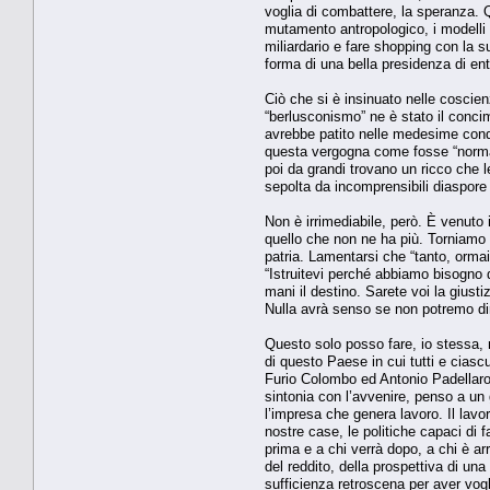
voglia di combattere, la speranza. Q
mutamento antropologico, i modelli o
miliardario e fare shopping con la s
forma di una bella presidenza di ente
Ciò che si è insinuato nelle coscie
“berlusconismo” ne è stato il conc
avrebbe patito nelle medesime condiz
questa vergogna come fosse “normale
poi da grandi trovano un ricco che l
sepolta da incomprensibili diaspore e
Non è irrimediabile, però. È venuto 
quello che non ne ha più. Torniamo a
patria. Lamentarsi che “tanto, ormai
“Istruitevi perché abbiamo bisogno d
mani il destino. Sarete voi la giust
Nulla avrà senso se non potremo dir
Questo solo posso fare, io stessa, m
di questo Paese in cui tutti e ciasc
Furio Colombo ed Antonio Padellaro
sintonia con l’avvenire, penso a un gi
l’impresa che genera lavoro. Il lavor
nostre case, le politiche capaci di f
prima e a chi verrà dopo, a chi è ar
del reddito, della prospettiva di un
sufficienza retroscena per aver vogl