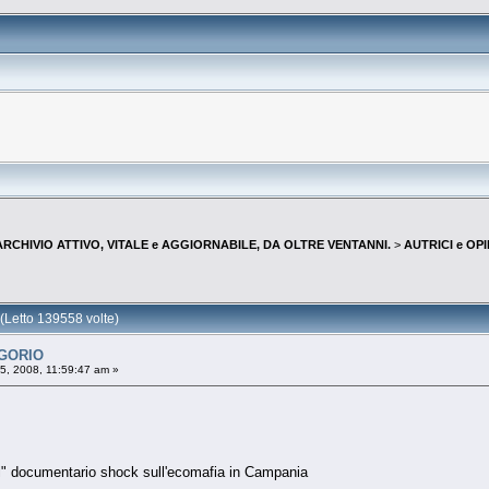
--ARCHIVIO ATTIVO, VITALE e AGGIORNABILE, DA OLTRE VENTANNI.
>
AUTRICI e OP
Letto 139558 volte)
EGORIO
, 2008, 11:59:47 am »
tri" documentario shock sull'ecomafia in Campania