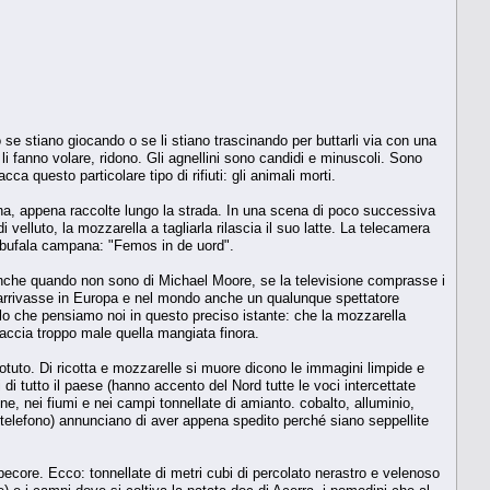
o se stiano giocando o se li stiano trascinando per buttarli via con una
li fanno volare, ridono. Gli agnellini sono candidi e minuscoli. Sono
 questo particolare tipo di rifiuti: gli animali morti.
ssina, appena raccolte lungo la strada. In una scena di poco successiva
 velluto, la mozzarella a tagliarla rilascia il suo latte. La telecamera
i bufala campana: "Femos in de uord".
i anche quando non sono di Michael Moore, se la televisione comprasse i
ri" arrivasse in Europa e nel mondo anche un qualunque spettatore
o che pensiamo noi in questo preciso istante: che la mozzarella
accia troppo male quella mangiata finora.
potuto. Di ricotta e mozzarelle si muore dicono le immagini limpide e
 di tutto il paese (hanno accento del Nord tutte le voci intercettate
gne, nei fiumi e nei campi tonnellate di amianto. cobalto, alluminio,
l telefono) annunciano di aver appena spedito perché siano seppellite
pecore. Ecco: tonnellate di metri cubi di percolato nerastro e velenoso