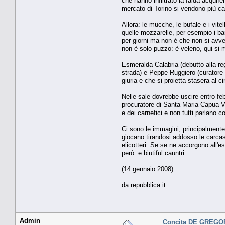
che hanno infiltrato la falda acquife
mercato di Torino si vendono più cari
Allora: le mucche, le bufale e i vi
quelle mozzarelle, per esempio i bam
per giorni ma non è che non si avvel
non è solo puzzo: è veleno, qui si 
Esmeralda Calabria (debutto alla re
strada) e Peppe Ruggiero (curatore 
giuria e che si proietta stasera al
Nelle sale dovrebbe uscire entro febb
procuratore di Santa Maria Capua Vet
e dei carnefici e non tutti parlano c
Ci sono le immagini, principalmente
giocano tirandosi addosso le carcasse
elicotteri. Se se ne accorgono all'
però: e biutiful cauntri.
(14 gennaio 2008)
da repubblica.it
Admin
Concita DE GREGO