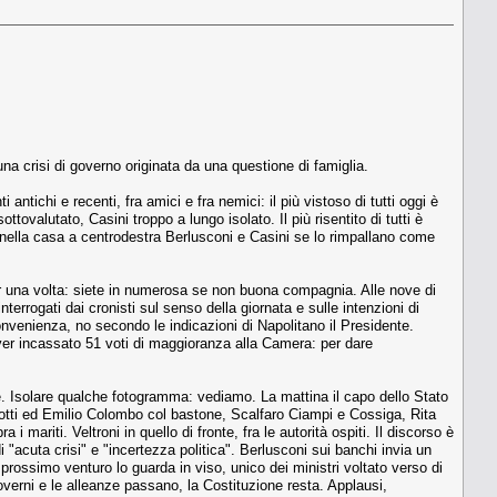
una crisi di governo originata da una questione di famiglia.
antichi e recenti, fra amici e fra nemici: il più vistoso di tutti oggi è
sottovalutato, Casini troppo a lungo isolato. Il più risentito di tutti è
nella casa a centrodestra Berlusconi e Casini se lo rimpallano come
er una volta: siete in numerosa se non buona compagnia. Alle nove di
errogati dai cronisti sul senso della giornata e sulle intenzioni di
venienza, no secondo le indicazioni di Napolitano il Presidente.
ver incassato 51 voti di maggioranza alla Camera: per dare
ce. Isolare qualche fotogramma: vediamo. La mattina il capo dello Stato
reotti ed Emilio Colombo col bastone, Scalfaro Ciampi e Cossiga, Rita
 mariti. Veltroni in quello di fronte, fra le autorità ospiti. Il discorso è
"acuta crisi" e "incertezza politica". Berlusconi sui banchi invia un
rossimo venturo lo guarda in viso, unico dei ministri voltato verso di
 governi e le alleanze passano, la Costituzione resta. Applausi,