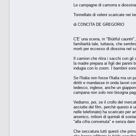
Le campagne di camorra e diossina 
Tonnellate di veleni scaricate nei te
di CONCITA DE GREGORIO
C'E' una scena, in "Biùtiful cauntri
familiarità tale, tuttavia, che semb
morti per eccesso di diossina nel sa
Il camion che ritira i sacchi con gl
la madre prepara ai figli dei panini 
indugia con lo zoom. I bambini sono
Se l'Italia non fosse l'Italia ma u
diritti e mandasse in onda lavori co
tedesco, inglese, anche un giappon
campana non solo non bisogna pagar
Vediamo, poi, se il crollo del merca
asciutte del film, perché questo è un
nelle telefonate) ha scaricato per an
arsenico, milioni di quintali di sos
"alla cifra convenuta" e senza dare 
Che seccatura tutti questi che prima