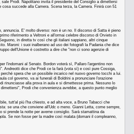
ale Prodi. Napolitano invita il presidente del Consiglio a dimettersi
dere cosa succede alla Camera. Scena terza, la Camera. Finirà con 51
o, annuncia. E' molto diverso: non è un no. Il discorso di Satta è pieno
primo riferimento a Veltroni e all'ormai celebre discorso di Orvieto in
guono, in diretta tv così che gli italiani sappiano, altri cinque
icito. Maroni: i suoi inalberano ad uso dei fotografi la Padania che dice
ogruppo dell'Unione è costretto a dire che "non ci sono agenzie di
per l'indomani al Senato. Bordon voterà sì, Pallaro l'argentino non
. Andreotti dice che Prodi ce la farà (vota sì) e così pure Cossiga,
he perché spera che un possibile incarico nel nuovo governo tocchi a lui.
ula col governo, va ai funerali di Boldrini a pronunciare l'orazione
i rinunciasse alla prova in aula e si dimettesse prima. Nessuno lo
le dimettersi", Prodi che convenienza avrebbe, a questo punto meglio
bile, tutt'al più l'ha chiesto, e ad alta voce, a Bruno Tabacci che
oposta: se una che conviene all'Udc o meno. Gianni Letta, come sempre,
lio si prende la notte per averne consiglio. Sarà stamattina da
ongola. Se non fosse per la madre così malata (domani il compleanno,