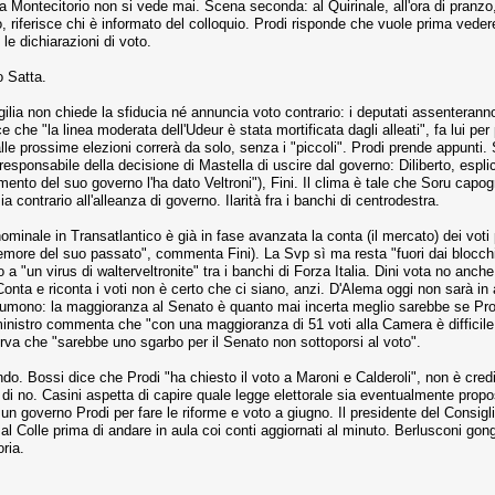
ontecitorio non si vede mai. Scena seconda: al Quirinale, all'ora di pranzo, s
o, riferisce chi è informato del colloquio. Prodi risponde che vuole prima ve
 le dichiarazioni di voto.
o Satta.
gilia non chiede la sfiducia né annuncia voto contrario: i deputati assenterann
 che "la linea moderata dell'Udeur è stata mortificata dagli alleati", fa lui per 
le prossime elezioni correrà da solo, senza i "piccoli". Prodi prende appunti. Se
l responsabile della decisione di Mastella di uscire dal governo: Diliberto, espl
limento del suo governo l'ha dato Veltroni"), Fini. Il clima è tale che Soru cap
contrario all'alleanza di governo. Ilarità fra i banchi di centrodestra.
minale in Transatlantico è già in fase avanzata la conta (il mercato) dei voti 
emore del suo passato", commenta Fini). La Svp sì ma resta "fuori dai blocchi"
o a "un virus di walterveltronite" tra i banchi di Forza Italia. Dini vota no anc
onta e riconta i voti non è certo che ci siano, anzi. D'Alema oggi non sarà in a
sumono: la maggioranza al Senato è quanto mai incerta meglio sarebbe se Prod
l ministro commenta che "con una maggioranza di 51 voti alla Camera è diffici
sserva che "sarebbe uno sgarbo per il Senato non sottoporsi al voto".
ndo. Bossi dice che Prodi "ha chiesto il voto a Maroni e Calderoli", non è credi
to di no. Casini aspetta di capire quale legge elettorale sia eventualmente pr
e: un governo Prodi per fare le riforme e voto a giugno. Il presidente del Consig
al Colle prima di andare in aula coi conti aggiornati al minuto. Berlusconi g
ria.