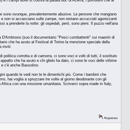
le) e i campi dove si coltiva la patata doc di Acerra, i pomodini che al
ariche sono ovunque, prevalentemente abusive. Le persone che mangiano
ini e non si accasciano sulle zampe, non restano accucciati agonizzanti
a prenderle la notte: gli ospedali, però, sono pieni. Il puzzo nell'aria
ea D'Ambrosio (suo il documentario "Pesci combattenti" sui maestri di
rio che ha avuto al Festival di Torino la menzione speciale della
inviti.
litica corrotta e di camorra, ci sono voci e volti di tutti, il sostituto
appalto che ha avuto e chi glielo ha dato, ci sono le voci delle vittime
ni e c'è anche Bassolino.
gini quando le vedi non te le dimentichi più. Come i bambini che
ismo, hai voglia a spruzzare tre volte al giorno deodorante con gli
n Africa con una missione umanitaria. Scriverci sopra made in Italy,
Registrato