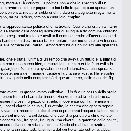
co, morale si è corrotto. La politica non è che lo specchio di un
basta avere i soldi per pagare, se hai belle le gambe puoi sposare un
 convenienza, mettiti al soldo di chi ti darà una paghetta magari nella
angino, se ne vadano, tornino a casa loro, crepino.
ella rappresentanza politica che ha trovato. Quello che ora chiamiamo
to se stesso dalle conseguenze che qualunque altro comune cittadino
nto negli anni forgiato e avvilito il comune sentire all’accettazione di
bambine su dieci, in quinta elementare, sperano di fare le veline così
re alle primarie del Partito Democratico ha già rinunciato alla speranza,
one, che è stata l’ultima di un tempo che aveva un futuro e la prima di
sa non è una buona idea, metterci la musica in cuffia è un esilio in
galargli per Natale la playstation non è l’alternativa a una speranza.
Leggete, pensate, imparate, capite e la vita sarà vostra. Nelle vostre
lo, navigando nella complessità di questo tempo, nelle mani dei figli.
are avanti un grande lavoro collettivo. L’Unità è un pezzo della storia
a tenere ferma la barra del timone. Ricevo in eredità - da ultimo da
ssere il prossimo pezzo di strada, in coerenza con la memoria e in
, i nostri giorni: la scuola, l’università, la ricerca che genera sapere,
i viviamo, il modo in cui decidiamo di procurarci l’acqua e la luce nelle
Europa e sul mondo, la solidarietà che vuol dire pensare a chi è venuto
generazioni, fra genti, fra uguali ma diversi. La garanzia della salute,
cronaca della nostra vita sia politica. Credo che abbiamo avuto a
che la sinistra, tutta la sinistra dal centro al lato estremo, abbia