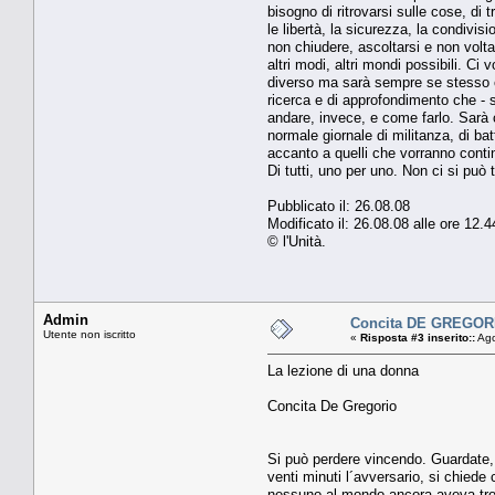
bisogno di ritrovarsi sulle cose, di 
le libertà, la sicurezza, la condivis
non chiudere, ascoltarsi e non volt
altri modi, altri mondi possibili. 
diverso ma sarà sempre se stesso com
ricerca e di approfondimento che - 
andare, invece, e come farlo. Sarà c
normale giornale di militanza, di bat
accanto a quelli che vorranno conti
Di tutti, uno per uno. Non ci si può 
Pubblicato il: 26.08.08
Modificato il: 26.08.08 alle ore 12
© l'Unità.
Admin
Concita DE GREGORIO
Utente non iscritto
«
Risposta #3 inserito::
Ago
La lezione di una donna
Concita De Gregorio
Si può perdere vincendo. Guardate, si
venti minuti l´avversario, si chie
nessuno al mondo ancora aveva trova