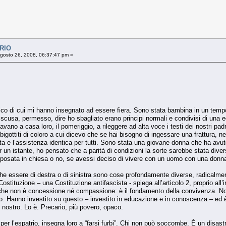
RIO
gosto 26, 2008, 06:37:47 pm »
co di cui mi hanno insegnato ad essere fiera. Sono stata bambina in un tempo 
e scusa, permesso, dire ho sbagliato erano principi normali e condivisi di una
tavano a casa loro, il pomeriggio, a rileggere ad alta voce i testi dei nostri pa
igottiti di coloro a cui dicevo che se hai bisogno di ingessare una frattura, nei 
ta e l’assistenza identica per tutti. Sono stata una giovane donna che ha avut
n istante, ho pensato che a parità di condizioni la sorte sarebbe stata dive
 sposata in chiesa o no, se avessi deciso di vivere con un uomo con una don
e essere di destra o di sinistra sono cose profondamente diverse, radicalmen
tituzione – una Costituzione antifascista - spiega all’articolo 2, proprio all’iniz
” che non è concessione né compassione: è il fondamento della convivenza. Non
ro. Hanno investito su questo – investito in educazione e in conoscenza – ed è 
del nostro. Lo è. Precario, più povero, opaco.
 per l’espatrio, insegna loro a “farsi furbi”. Chi non può soccombe. È un disastr