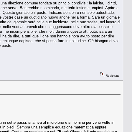
na direzione comune fondata su principi condivisi: la laicità, i diritti,
llo che serve. Basterebbe rinominarlo, metterlo insieme, capirsi. Aprire e
Questo giornale è il posto. Indicare sentieri e non solo autostrade,
lle vostre case un quotidiano nuovo anche nella forma. Sarà un giornale
ità del giornale sarà nelle sue inchieste, nelle sue scelte, nel lavoro di
nelle voci autorevoli che ci suggeriscano dove altro sia possibile
per me incomprensibile, che molti danno a questo attributo: sarà un
i ha da dire, a tutti quelli che non hanno sinora avuto posto per dire
 chiunque capisce, che si possa fare in solitudine. C’è bisogno di voi.
o posto.
Registrato
i in sette passi, si arriva al microfono e si nomina per venti volte in
sala in piedi. Sembra una semplice equazione matematica eppure
ni avanti. Cento, se pensiamo a noi. "Barak Obama è il mio candidato e