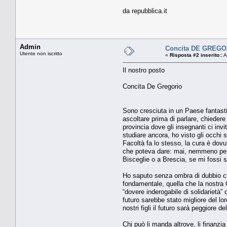
da repubblica.it
Admin
Concita DE GREGO
Utente non iscritto
«
Risposta #2 inserito::
A
Il nostro posto
Concita De Gregorio
Sono cresciuta in un Paese fantasti
ascoltare prima di parlare, chieder
provincia dove gli insegnanti ci invi
studiare ancora, ho visto gli occhi sb
Facoltà fa lo stesso, la cura è dovu
che poteva dare: mai, nemmeno per u
Bisceglie o a Brescia, se mi fossi
Ho saputo senza ombra di dubbio ch
fondamentale, quella che la nostra Cos
“dovere inderogabile di solidarietà
futuro sarebbe stato migliore del lo
nostri figli il futuro sarà peggiore 
Chi può li manda altrove, li finanzia