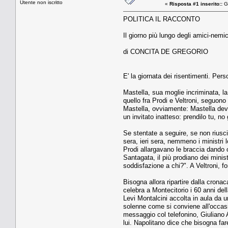
Utente non iscritto
«
Risposta #1 inserito::
Ge
POLITICA IL RACCONTO
Il giorno più lungo degli amici-nemic
di CONCITA DE GREGORIO
E' la giornata dei risentimenti. Per
Mastella, sua moglie incriminata, la 
quello fra Prodi e Veltroni, seguono qu
Mastella, ovviamente: Mastella dev
un invitato inatteso: prendilo tu, no
Se stentate a seguire, se non riusc
sera, ieri sera, nemmeno i ministri 
Prodi allargavano le braccia dando 
Santagata, il più prodiano dei mini
soddisfazione a chi?". A Veltroni, f
Bisogna allora ripartire dalla crona
celebra a Montecitorio i 60 anni de
Levi Montalcini accolta in aula da un
solenne come si conviene all'occasio
messaggio col telefonino, Giuliano 
lui. Napolitano dice che bisogna fare