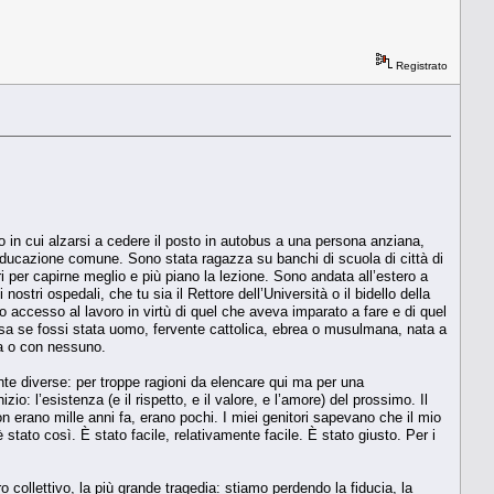
Registrato
in cui alzarsi a cedere il posto in autobus a una persona anziana,
 educazione comune. Sono stata ragazza su banchi di scuola di città di
dri per capirne meglio e più piano la lezione. Sono andata all’estero a
nostri ospedali, che tu sia il Rettore dell’Università o il bidello della
o accesso al lavoro in virtù di quel che aveva imparato a fare e di quel
rsa se fossi stata uomo, fervente cattolica, ebrea o musulmana, nata a
na o con nessuno.
te diverse: per troppe ragioni da elencare qui ma per una
io: l’esistenza (e il rispetto, e il valore, e l’amore) del prossimo. Il
 erano mille anni fa, erano pochi. I miei genitori sapevano che il mio
stato così. È stato facile, relativamente facile. È stato giusto. Per i
o collettivo, la più grande tragedia: stiamo perdendo la fiducia, la