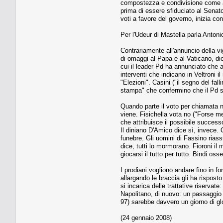
compostezza e condivisione come a M
prima di essere sfiduciato al Senat
voti a favore del governo, inizia con
Per l'Udeur di Mastella parla Antoni
Contrariamente all'annuncio della vi
di omaggi al Papa e al Vaticano, dice
cui il leader Pd ha annunciato che al
interventi che indicano in Veltroni i
"Elezioni". Casini ("il segno del fal
stampa" che confermino che il Pd sia 
Quando parte il voto per chiamata no
viene. Fisichella vota no ("Forse m
che attribuisce il possibile success
Il diniano D'Amico dice sì, invece. C
funebre. Gli uomini di Fassino rias
dice, tutti lo mormorano. Fioroni i
giocarsi il tutto per tutto. Bindi o
I prodiani vogliono andare fino in fo
allargando le braccia gli ha rispos
si incarica delle trattative riservat
Napolitano, di nuovo: un passaggio 
97) sarebbe davvero un giorno di glo
(24 gennaio 2008)