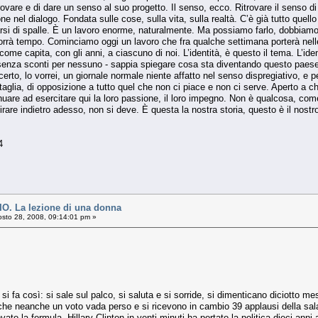
trovare e di dare un senso al suo progetto. Il senso, ecco. Ritrovare il senso di u
ione nel dialogo. Fondata sulle cose, sulla vita, sulla realtà. C’è già tutto que
arsi di spalle. È un lavoro enorme, naturalmente. Ma possiamo farlo, dobbiamo. 
Ci vorrà tempo. Cominciamo oggi un lavoro che fra qualche settimana porterà ne
e capita, con gli anni, a ciascuno di noi. L’identità, è questo il tema. L’ident
senza sconti per nessuno - sappia spiegare cosa sta diventando questo paese; 
erto, lo vorrei, un giornale normale niente affatto nel senso dispregiativo, e 
taglia, di opposizione a tutto quel che non ci piace e non ci serve. Aperto a ch
nuare ad esercitare qui la loro passione, il loro impegno. Non è qualcosa, come
tirare indietro adesso, non si deve. È questa la nostra storia, questo è il nostr
.44
. La lezione di una donna
sto 28, 2008, 09:14:01 pm »
 fa così: si sale sul palco, si saluta e si sorride, si dimenticano diciotto mes
de che neanche un voto vada perso e si ricevono in cambio 39 applausi della 
to la formula. Hillary Clinton in venti minuti ha portato la politica dieci an